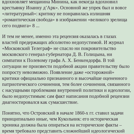
вдохновляет мещанина Минина, как некогда вдохновил
крестьянку Иоанну д’Арк». Основной же упрек был и вовсе
«литературный»: критику не понравилась излишняя
«романтическая свобода» в изображении «великого зрелища
сего подвига» 8 ...
И тем не менее, именно эта рецензия оказалась в глазах
властей предержащих абсолютно недопустимой. И журнал
«Московский Телеграф» не спасло ни покровительство
московского генерал-губернатора Д. В. Голицына, ни
симпатии к Полевому графа А. Х. Бенкендорфа. В той
ситуации не произвести подобной акции правительству было
попросту невозможно. Появление даже «осторожной»
критики официально признанного и высочайше оцененного
патриотического сочинения, тем более сочинения, связанного
с насущными проблемами внутренней политики и идеологии,
было недопустимым: сам факт написания подобной рецензии
диагностировался как сумасшествие.
Понятно, что Островский в начале 1860-х гг. ставил задачи
принципиально иные, чем Кукольник: его историческая
хроника должна была опираться на исторические факты –
время требовало представить сложнейший идеологический