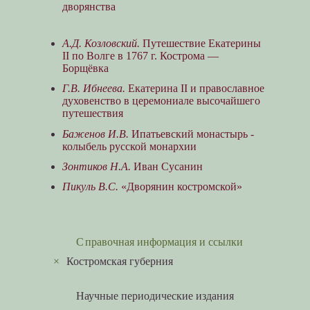
дворянства
А.Д. Козловский.
Путешествие Екатерины
II по Волге в 1767 г. Кострома —
Борщёвка
Г.В. Ибнеева.
Екатерина II и православное
духовенство в церемониале высочайшего
путешествия
Баженов И.В.
Ипатьевский монастырь -
колыбель русской монархии
Зонтиков Н.А.
Иван Сусанин
Пикуль В.С.
«Дворянин костромской»
Справочная информация и ссылки
×
Костромская губерния
Научные периодические издания