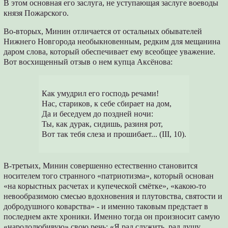
В этом основная его заслуга, не уступающая заслуге воеводы
князя Пожарского.
Во-вторых, Минин отличается от остальных обывателей
Нижнего Новгорода необыкновенным, редким для мещанина
даром слова, который обеспечивает ему всеобщее уважение.
Вот восхищенный отзыв о нем купца Аксёнова:
Как умудрил его господь речами!
Нас, стариков, к себе сбирает на дом,
Да и беседуем до поздней ночи:
Ты, как дурак, сидишь, разиня рот,
Вот так тебя слеза и прошибает... (III, 10).
В-третьих, Минин совершенно естественно становится
носителем того странного «патриотизма», который основан
«на корыстных расчетах и купеческой смётке», «какою-то
невообразимою смесью вдохновения и плутовства, святости и
добродушного коварства» - и именно таковым предстает в
последнем акте хроники. Именно тогда он произносит самую
«народолюбивую» свою речь: «Я рад служить, рад душу