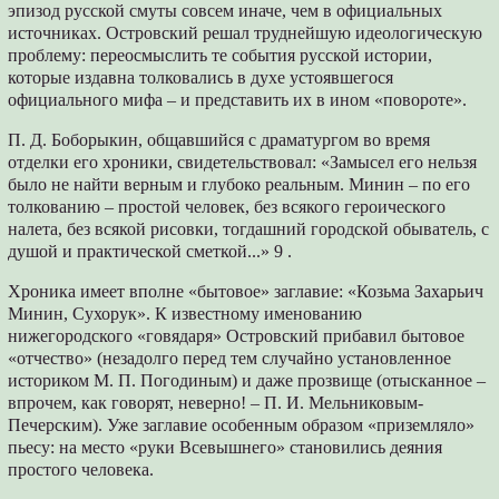
эпизод русской смуты совсем иначе, чем в официальных
источниках. Островский решал труднейшую идеологическую
проблему: переосмыслить те события русской истории,
которые издавна толковались в духе устоявшегося
официального мифа – и представить их в ином «повороте».
П. Д. Боборыкин, общавшийся с драматургом во время
отделки его хроники, свидетельствовал: «Замысел его нельзя
было не найти верным и глубоко реальным. Минин – по его
толкованию – простой человек, без всякого героического
налета, без всякой рисовки, тогдашний городской обыватель, с
душой и практической сметкой...» 9 .
Хроника имеет вполне «бытовое» заглавие: «Козьма Захарьич
Минин, Сухорук». К известному именованию
нижегородского «говядаря» Островский прибавил бытовое
«отчество» (незадолго перед тем случайно установленное
историком М. П. Погодиным) и даже прозвище (отысканное –
впрочем, как говорят, неверно! – П. И. Мельниковым-
Печерским). Уже заглавие особенным образом «приземляло»
пьесу: на место «руки Всевышнего» становились деяния
простого человека.