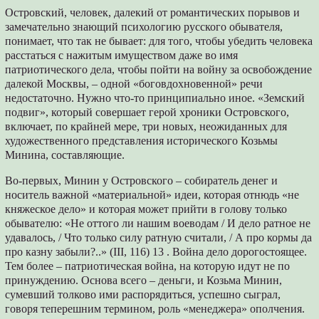
Островский, человек, далекий от романтических порывов и
замечательно знающий психологию русского обывателя,
понимает, что так не бывает: для того, чтобы убедить человека
расстаться с нажитым имуществом даже во имя
патриотического дела, чтобы пойти на войну за освобождение
далекой Москвы, – одной «боговдохновенной» речи
недостаточно. Нужно что-то принципиально иное. «Земский
подвиг», который совершает герой хроники Островского,
включает, по крайней мере, три новых, неожиданных для
художественного представления исторического Козьмы
Минина, составляющие.
Во-первых, Минин у Островского – собиратель денег и
носитель важной «материальной» идеи, которая отнюдь «не
княжеское дело» и которая может прийти в голову только
обывателю: «Не оттого ли нашим воеводам / И дело ратное не
удавалось, / Что только силу ратную считали, / А про кормы да
про казну забыли?..» (III, 116) 13 . Война дело дорогостоящее.
Тем более – патриотическая война, на которую идут не по
принуждению. Основа всего – деньги, и Козьма Минин,
сумевший толково ими распорядиться, успешно сыграл,
говоря теперешним термином, роль «менеджера» ополчения.