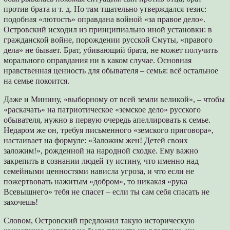
против брата и т. д. Но там тщательно утверждался тезис:
подобная «лютость» оправдана войной «за правое дело».
Островский исходил из принципиально иной установки: в
гражданской войне, порождении русской Смуты, «правого
дела» не бывает. Брат, убивающий брата, не может получить
морального оправдания ни в каком случае. Основная
нравственная ценность для обывателя – семья: всё остальное
на семье покоится.
Даже и Минину, «выборному от всей земли великой», – чтобы
«раскачать» на патриотическое «земское дело» русского
обывателя, нужно в первую очередь апеллировать к семье.
Недаром же он, требуя письменного «земского приговора»,
настаивает на формуле: «Заложим жен! Детей своих
заложим!», рожденной на народной сходке. Ему важно
закрепить в сознании людей ту истину, что именно над
семейными ценностями нависла угроза, и что если не
пожертвовать нажитым «добром», то никакая «рука
Всевышнего» тебя не спасет – если ты сам себя спасать не
захочешь!
Словом, Островский предложил такую историческую