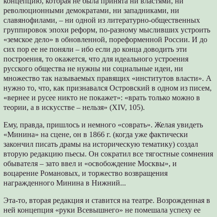
концепцию, которая не была принята ни властями, ни
революционными демократами, ни западниками, ни
славянофилами, – ни одной из литературно-общественных
группировок эпохи реформ, по-разному мысливших устроить
«земское дело» в обновленной, пореформенной России. И до
сих пор ее не поняли – ибо если до конца доводить эти
построения, то окажется, что для идеального устроения
русского общества не нужны ни социальные идеи, ни
множество так называемых правящих «институтов власти». А
нужно то, что, как признавался Островский в одном из писем,
«вернее и русее никто не покажет»: «врать только можно в
теории, а в искусстве – нельзя» (XIV, 105).
Ему, правда, пришлось и немного «соврать». Желая увидеть
«Минина» на сцене, он в 1866 г. (когда уже фактически
закончил писать драмы на историческую тематику) создал
вторую редакцию пьесы. Он сократил все тягостные сомнения
обывателя – зато ввел и «освобождение Москвы», и
воцарение Романовых, и торжество возвращения
награжденного Минина в Нижний...
Эта-то, вторая редакция и ставится на театре. Возрожденная в
ней концепция «руки Всевышнего» не помешала успеху ее