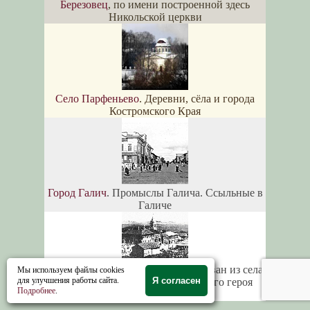
Березовец
, по имени построенной здесь
Никольской церкви
Село Парфеньево
. Деревни, сёла и города
Костромского Края
Город Галич
. Промыслы Галича. Ссыльные в
Галиче
ПосёлокСусанино
был переименован из села
Мы используем файлы cookies
для улучшения работы сайта.
Я согласен
Молвитино в честь национального героя
Подробнее
.
Ивана Сусанина