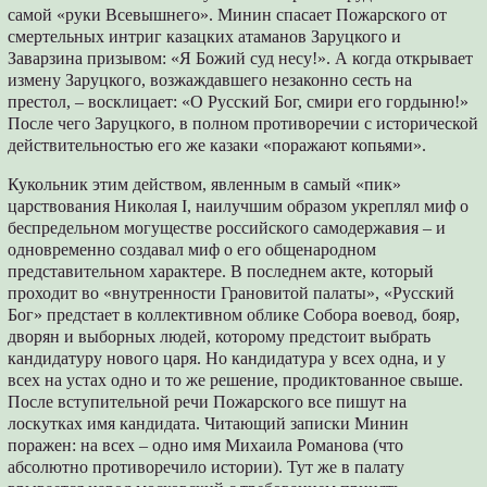
самой «руки Всевышнего». Минин спасает Пожарского от
смертельных интриг казацких атаманов Заруцкого и
Заварзина призывом: «Я Божий суд несу!». А когда открывает
измену Заруцкого, возжаждавшего незаконно сесть на
престол, – восклицает: «О Русский Бог, смири его гордыню!»
После чего Заруцкого, в полном противоречии с исторической
действительностью его же казаки «поражают копьями».
Кукольник этим действом, явленным в самый «пик»
царствования Николая I, наилучшим образом укреплял миф о
беспредельном могуществе российского самодержавия – и
одновременно создавал миф о его общенародном
представительном характере. В последнем акте, который
проходит во «внутренности Грановитой палаты», «Русский
Бог» предстает в коллективном облике Собора воевод, бояр,
дворян и выборных людей, которому предстоит выбрать
кандидатуру нового царя. Но кандидатура у всех одна, и у
всех на устах одно и то же решение, продиктованное свыше.
После вступительной речи Пожарского все пишут на
лоскутках имя кандидата. Читающий записки Минин
поражен: на всех – одно имя Михаила Романова (что
абсолютно противоречило истории). Тут же в палату