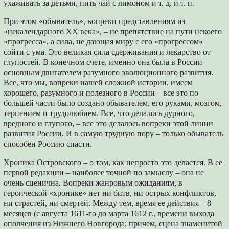
ухаживать за детьми, пить чай с лимоном и т. д. и т. п.
При этом «обыватель», вопреки представлениям из
«некалендарного ХХ века», – не препятствие на пути некоего
«прогресса», а сила, не дающая миру с его «прогрессом»
сойти с ума. Это великая сила сдерживания и лекарство от
глупостей. В конечном счете, именно она была в России
основным двигателем разумного эволюционного развития.
Все, что мы, вопреки нашей сложной истории, имеем
хорошего, разумного и полезного в России – все это по
большей части было создано обывателем, его руками, мозгом,
терпением и трудолюбием. Все, что делалось дурного,
вредного и глупого, – все это делалось вопреки этой линии
развития России. И в самую трудную пору – только обыватель
способен Россию спасти.
Хроника Островского – о том, как непросто это делается. В ее
первой редакции – наиболее точной по замыслу – она не
очень сценична. Вопреки жанровым ожиданиям, в
героической «хронике» нет ни битв, ни острых конфликтов,
ни страстей, ни смертей. Между тем, время ее действия – 8
месяцев (с августа 1611-го до марта 1612 г., времени выхода
ополчения из Нижнего Новгорода; причем, сцена знаменитой