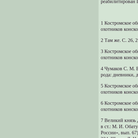
реабилитирован 
1 Костромское об
охотников конског
2 Там же. С. 26, 2
3 Костромское об
охотников конског
4 Чумаков С. М.
рода: дневники, д
5 Костромское об
охотников конского
6 Костромское об
охотников конског
7 Великий князь 
в ст.: М. И. Оба
России», вып. 67