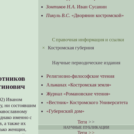
Зонтиков Н.А.
Иван Сусанин
Пикуль В.С.
«Дворянин костромской»
Справочная информация и ссылки
×
Костромская губерния
Научные периодические издания
Религиозно-философские чтения
отников
Альманах «Костромская земля»
тинович
Журнал «Романовские чтения»
902) Иваном
«Вестник» Костромского Университета
у, ни состоявшим
«Губернский дом»
равославному
однако именно с
Теги
>>
, а также их
НАУЧНЫЕ ПУБЛИКАЦИИ
лько женщин,
Теги
>>