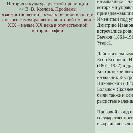
называвшихся чл
История и культура русской провинции
которыми управля
<<
В. В. Козлова. Проблемы
принадлежавший 
взаимоотношений государственной власти и
Именитый под уп
земского самоуправления во второй половине
XIX – начале XX века в отечественной
Дмитрию Иванови
историографии
встречались род
Бычков (1861–19
Угаре1.
Действительными
Егор Егорович Из
(1861–1922) и д
Костромской льн
начальник Костр
Никольский (184
Большом Яковлев
были также и ос
рысистые календ
Призовой фонд об
государственного
выкраивалось четы