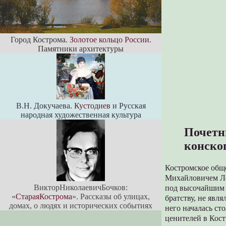
Город Кострома.
Золотое кольцо России
.
Памятники архитектуры
В.Н. Докучаева.
Кустодиев
и Русская
народная художественная культура
Почетн
конско
Костромское обще
Михайловичем Ле
ВикторНиколаевичБочков:
под высочайшим 
«
СтараяКострома
». Рассказы об улицах,
братству, не явл
домах, о людях и исторических событиях
него началась ст
ценителей в Кос