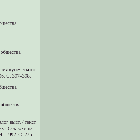
общества
 общества
рия купеческого
06. С. 397–398.
общества
 общества
ог выст. / текст
анах «Сокровища
., 1992. С. 275–