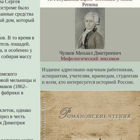
на Сергея
Репина
Костроме было
ванные средства
ый дом, который
в. В то время в
тель лошадей.
, и особенно у
Чулков Михаил Дмитриевич
 собирая массу
Мифологический лексикон
Издание адресовано научным работникам,
ромского
аспирантам, учителям, краеведам, студентам
ровой мельницы и
и всем, кто интересуется историей России.
маков (1862–
й фабрики в
хлеток, однако
приз в честь
зя Димитрия