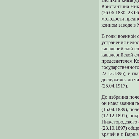
Великий князь Ди
Константина Ник
(26.06.1830–23.0
молодости предп
конном заводе в
В годы военной 
устранения недос
кавалерийской сл
кавалерийской сл
председателем К
государственного
22.12.1896), и г
дослужился до чи
(25.04.1917).
До избрания поче
он имел звания 
(15.04.1889), по
(12.12.1891), по
Нижегородского (
(23.10.1897) общ
врачей в г. Варш