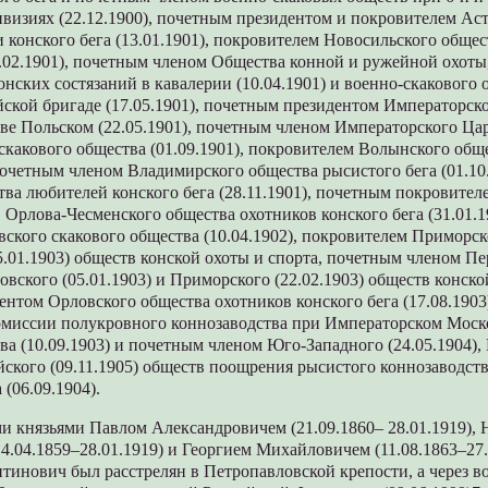
визиях (22.12.1900), почетным президентом и покровителем Ас
и конского бега (13.01.1901), покровителем Новосильского обще
3.02.1901), почетным членом Общества конной и ружейной охоты
конских состязаний в кавалерии (10.04.1901) и военно-скакового 
ской бригаде (17.05.1901), почетным президентом Императорск
ве Польском (22.05.1901), почетным членом Императорского Ца
какового общества (01.09.1901), покровителем Волынского общ
почетным членом Владимирского общества рысистого бега (01.10
ва любителей конского бега (28.11.1901), почетным покровите
. Орлова-Чесменского общества охотников конского бега (31.01.
ского скакового общества (10.04.1902), покровителем Приморско
.01.1903) обществ конской охоты и спорта, почетным членом П
товского (05.01.1903) и Приморского (22.02.1903) обществ конско
нтом Орловского общества охотников конского бега (17.08.1903
омиссии полукровного коннозаводства при Императорском Моск
тва (10.09.1903) и почетным членом Юго-Западного (24.05.1904),
ийского (09.11.1905) обществ поощрения рысистого коннозаводст
 (06.09.1904).
и князьями Павлом Александровичем (21.09.1860– 28.01.1919),
.04.1859–28.01.1919) и Георгием Михайловичем (11.08.1863–27.
инович был расстрелян в Петропавловской крепости, а через во