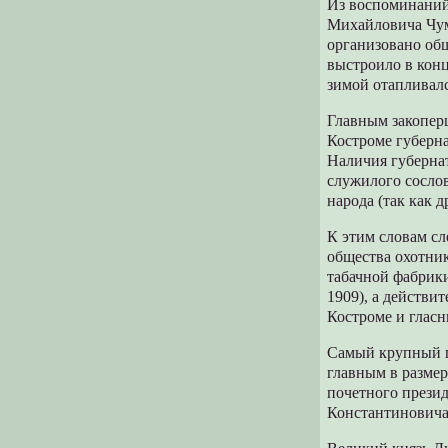
Из воспоминаний
Михайловича Чума
организовано общ
выстроило в кон
зимой отапливал
Главным закопер
Костроме губерн
Наличия губернат
служилого сослов
народа (так как 
К этим словам сл
общества охотник
табачной фабрик
1909), а действи
Костроме и глас
Самый крупный пр
главным в размер
почетного прези
Константиновича