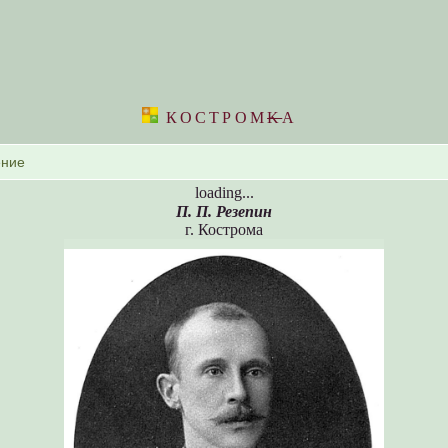
КОСТРОМ
K
А
loading...
П. П. Резепин
г. Кострома