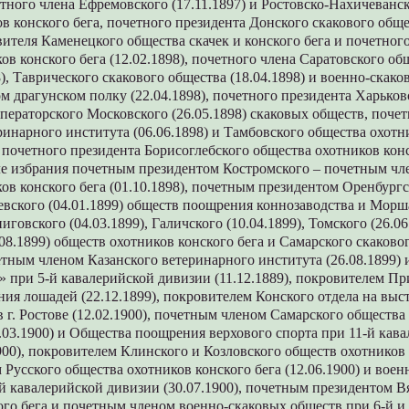
четного члена Ефремовского (17.11.1897) и Ростовско-Нахичеванск
в конского бега, почетного президента Донского скакового общес
ителя Каменецкого общества скачек и конского бега и почетног
ов конского бега (12.02.1898), почетного члена Саратовского об
8), Таврического скакового общества (18.04.1898) и военно-скако
м драгунском полку (22.04.1898), почетного президента Харьков
мператорского Московского (26.05.1898) скаковых обществ, поче
инарного института (06.06.1898) и Тамбовского общества охотн
), почетного президента Борисоглебского общества охотников кон
сле избрания почетным президентом Костромского – почетным чл
ов конского бега (01.10.1898), почетным президентом Оренбург
иевского (04.01.1899) обществ поощрения коннозаводства и Мор
ниговского (04.03.1899), Галичского (10.04.1899), Томского (26.06
08.1899) обществ охотников конского бега и Самарского скаково
четным членом Казанского ветеринарного института (26.08.1899) 
 при 5-й кавалерийской дивизии (11.12.1889), покровителем П
ия лошадей (22.12.1899), покровителем Конского отдела на выс
 г. Ростове (12.02.1900), почетным членом Самарского общества
5.03.1900) и Общества поощрения верхового спорта при 11-й кав
900), покровителем Клинского и Козловского обществ охотников 
Русского общества охотников конского бега (12.06.1900) и воен
й кавалерийской дивизии (30.07.1900), почетным президентом В
го бега и почетным членом военно-скаковых обществ при 6-й и 