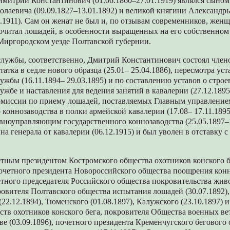
митрий Константинович (01.06.1860–27.01.1919) являлся сыном
олаевича (09.09.1827–13.01.1892) и великой княгини Александ
6.1911). Сам он женат не был и, по отзывам современников, жен
очитал лошадей, в особенности выращенных на его собственно
 Миргородском уезде Полтавской губернии.
службы, соответственно, Дмитрий Константинович состоял член
татка в седле нового образца (25.01– 25.04.1886), пересмотра уст
ужбы (16.11.1894– 29.03.1895) и по составлению уставов о строе
ужбе и наставления для ведения занятий в кавалерии (27.12.1895
омиссии по приему лошадей, поставляемых Главным управление
 коннозаводства в полки армейской кавалерии (17.08– 17.11.1895
лавноуправляющим государственного коннозаводства (25.05.1897–1
на генерала от кавалерии (06.12.1915) и был уволен в отставку 
тным президентом Костромского общества охотников конского бе
почетного президента Новороссийского общества поощрения кон
четного председателя Российского общества покровительства жи
кровителя Полтавского общества испытания лошадей (30.07.1892)
22.12.1894), Тюменского (01.08.1897), Калужского (23.10.1897)
еств охотников конского бега, покровителя Общества военных в
аве (03.09.1896), почетного президента Кременчугского бегового