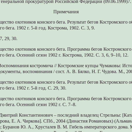
Генеральной прокуратурой Российской Федерации (09.06.1999)7.
Примечания
щество охотников конского бега. Результат бегов Костромского 
о бега. 1902 г. 5-й год. Кострома, 1902. С. 3, 9.
7, 29, 30.
щество охотников конского бега. Программа бегов Костромского
о бега. Осенний сезон 1902 г. Кострома, 1902. С. 3, 6, 9–10, 12.
 Воспоминания костромича // Костромские купцы Чумаковы: Исто
окументы, воспоминания / сост. А. В. Бялко, Н. Г. Чудова. М., 20
щество охотников конского бега. Результат бегов Костромского 
 бега. 1902 г. 5-й год. С. 29, 30.
щество охотников конского бега. Программа бегов Костромского
о бега. Осенний сезон 1902 г. С. 7–8.
Дмитрий Константинович – последний владелец Стрельны: [Катал
турова, Е. А. Чиркова]. СПб., 2004 (Династия Романовых) (Альм
); Буранов Ю. А., Хрусталев В. М. Гибель императорского дома. М