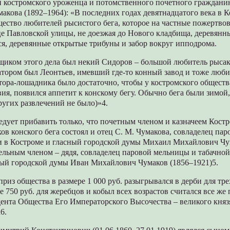
 костромского уроженца и потомственного почетного граждани
кова (1892–1964): «В последних годах девятнадцатого века в 
ество любителей рысистого бега, которое на частные пожертво
це Павловской улицы, не доезжая до Нового кладбища, деревянн
ся, деревянные открытые трибуны и забор вокруг ипподрома.
щиком этого дела был некий Сидоров – большой любитель рысако
атором был Леонтьев, имевший где-то конный завод и тоже люби
ора-лошадника было достаточно, чтобы у костромского общества
ия, появился аппетит к конскому бегу. Обычно бега были зимой,
других развлечений не было)»4.
едует прибавить только, что почетным членом и казначеем Кост
ов конского бега состоял и отец С. М. Чумакова, совладелец па
и в Костроме и гласный городской думы Михаил Михайлович Чу
тельным членом – дядя, совладелец паровой мельницы и табачно
ный городской думы Иван Михайлович Чумаков (1856–1921)5.
из общества в размере 1 000 руб. разыгрывался в дерби для тре
е 750 руб. для жеребцов и кобыл всех возрастов считался все же 
дента Общества Его Императорского Высочества – великого кня
6.