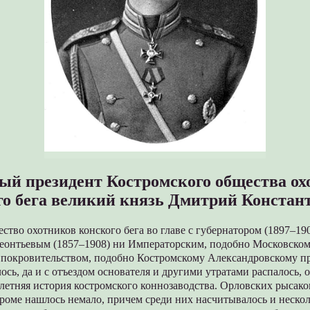
ый президент Костромского общества ох
го бега великий князь Дмитрий Констан
ство охотников конского бега во главе с губернатором (1897–1
онтьевым (1857–1908) ни Императорским, подобно Московском
покровительством, подобно Костромскому Александровскому п
ялось, да и с отъездом основателя и другими утратами распалось, 
олетняя история костромского коннозаводства. Орловских рысаков
троме нашлось немало, причем среди них насчитывалось и неско