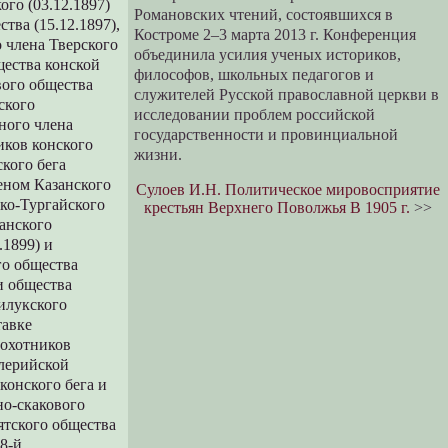
ого (03.12.1897)
Романовских чтений, состоявшихся в
тва (15.12.1897),
Костроме 2–3 марта 2013 г. Конференция
о члена Тверского
объединила усилия ученых историков,
щества конской
философов, школьных педагогов и
вого общества
служителей Русской православной церкви в
ского
исследовании проблем российской
тного члена
государственности и провинциальной
иков конского
жизни.
ского бега
еном Казанского
Сулоев И.Н. Политическое мировосприятие
ско-Тургайского
крестьян Верхнего Поволжья В 1905 г.
>>
шанского
.1899) и
го общества
и общества
рилукского
тавке
 охотников
алерийской
конского бега и
но-скакового
ятского общества
8-й