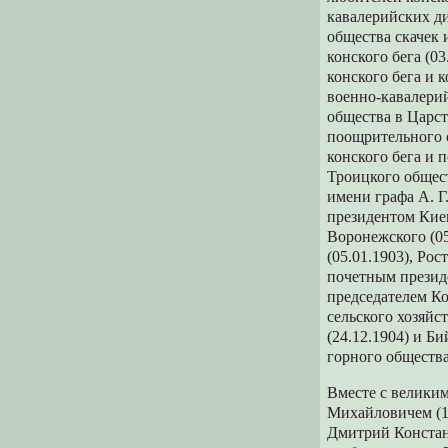
кавалерийских ди
общества скачек 
конского бега (0
конского бега и 
военно-кавалерий
общества в Царст
поощрительного с
конского бега и 
Троицкого общест
имени графа А. Г
президентом Киев
Воронежского (05
(05.01.1903), Рос
почетным президе
председателем К
сельского хозяйс
(24.12.1904) и Б
горного общества
Вместе с великим
Михайловичем (14
Дмитрий Констант