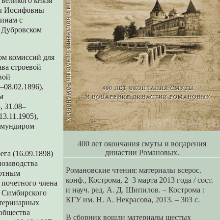
 великого князя
ры Иосифовны
щинам с
м Дубровском
ом комиссий для
ава строевой
вой
–08.02.1896),
м
, 31.08–
3.11.1905),
с мундиром
400 лет окончания смуты и воцарения
династии Романовых.
га (16.09.1898)
нозаводства
Романовские чтения: материалы всерос.
вотным
конф., Кострома, 2–3 марта 2013 года / cост.
, почетного члена
и науч. ред. А. Д. Шипилов. – Кострома :
 и Симбирского
КГУ им. Н. А. Некрасова, 2013. – 303 с.
етеринарных
 общества
В сборник вошли материалы шестых