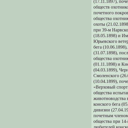
(17.11.1897), по
обществ охотнико
почетного покров
общества охотник
охоты (21.02.189
при 39-м Нарвско
(18.05.1898) и И
Юрьевского ветер
бега (10.06.1898
(31.07.1898), по
общества охотник
(01.11.1898) и К
(04.03.1899), Чер
Смоленского (26.
(10.04.1899), по
«Верховый спорт»
общества испытан
животноводства в
конского бега (0
дивизии (27.04.1
почетным членом 
общества при 14-
любителей конско