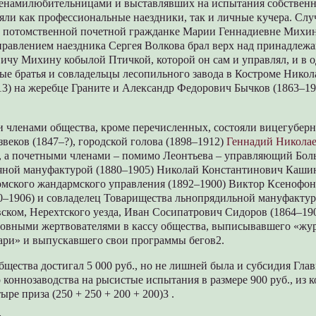
енамилюбительницами и выставлявших на испытания собствен
ли как профессиональные наездники, так и личные кучера. Случ
потомственной почетной гражданке Марии Геннадиевне Михи
равлением наездника Сергея Волкова брал верх над принадлеж
чу Михину кобылой Птичкой, которой он сам и управлял, и в о
ные братья и совладельцы лесопильного завода в Костроме Нико
13) на жеребце Граните и Александр Федорович Бычков (1863–19
 членами общества, кроме перечисленных, состояли вицегуберн
веков (1847–?), городской голова (1898–1912)
Геннадий Никола
р., а почетными членами – помимо Леонтьева – управляющий Бо
яной мануфактурой (1880–1905) Николай Константинович Кашин
омского жандармского управления (1892–1900) Виктор Ксенофо
0–1906) и совладелец Товарищества льнопрядильной мануфактур
ском, Нерехтского уезда, Иван Сосипатрович Сидоров (1864–190
новными жертвователями в кассу общества, выписывавшего «жур
ари» и выпускавшего свои программы бегов2.
щества достигал 5 000 руб., но не лишней была и субсидия Гла
 коннозаводства на рысистые испытания в размере 900 руб., из 
ре приза (250 + 250 + 200 + 200)3 .