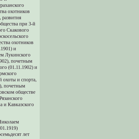
траханского
ства охотников
, развития
общества при 3-й
ого Скакового
рскосельского
ества охотников
.1901) и
лем Лукинского
1902), почетным
го (01.11.1902) и
ермского
й охоты и спорта,
), почетным
овском обществе
 Рязанского
ва и Кавказского
 Николаем
01.1919)
семьдесят лет