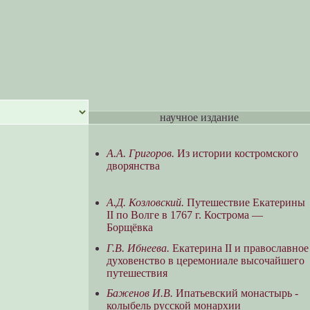
научное издание
А.А. Григоров.
Из истории костромского
дворянства
А.Д. Козловский.
Путешествие Екатерины
II по Волге в 1767 г. Кострома —
Борщёвка
Г.В. Ибнеева.
Екатерина II и православное
духовенство в церемониале высочайшего
путешествия
Баженов И.В.
Ипатьевский монастырь -
колыбель русской монархии