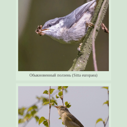
Обыкновенный ползень (Sitta europaea)