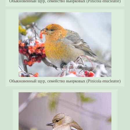
Обыкновенный щур, семейство вьюрковых (Pinicola enucleator)
Обыкновенный щур, семейство вьюрковых (Pinicola enucleator)