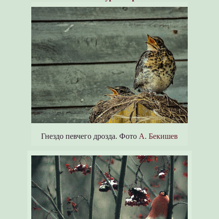
Гнездо певчего дрозда. Фото
А. Бекишев