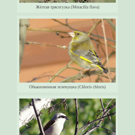
Жёлтая трясогузка (Motacilla flava)
Обыкновенная зеленушка (Chloris chloris)