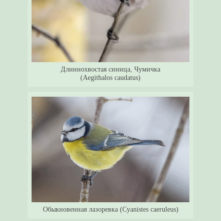
Длиннохвостая синица, Чумичка
(Aegithalos caudatus)
Обыкновенная лазоревка (Cyanistes caeruleus)