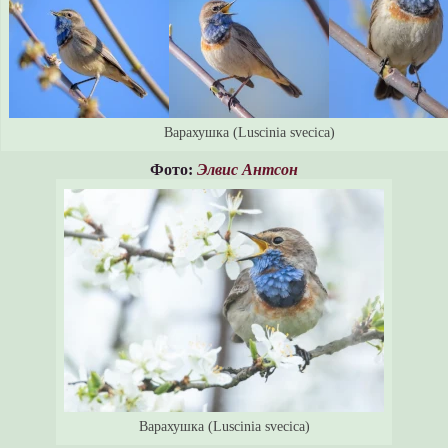
Варахушка (Luscinia svecica)
Фото:
Элвис Антсон
Варахушка (Luscinia svecica)