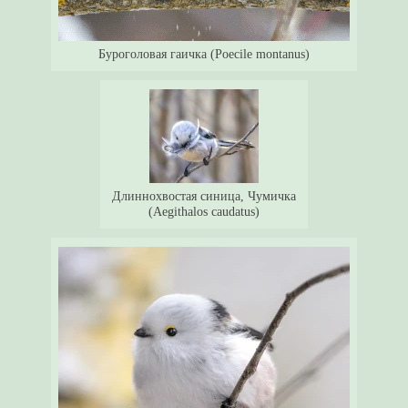
Буроголовая гаичка (Poecile montanus)
Длиннохвостая синица, Чумичка
(Aegithalos caudatus)