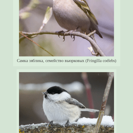
Самка зяблика, семейство вьюрковых (Fringílla coélebs)