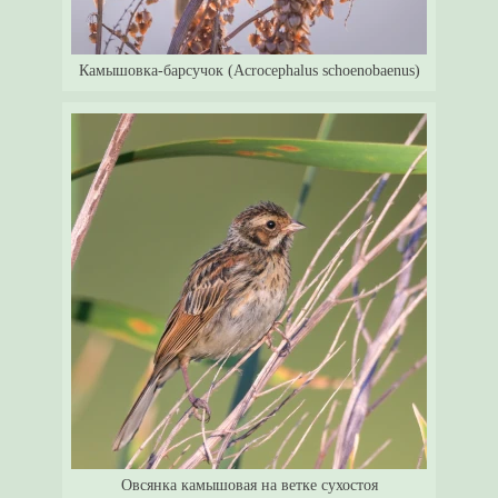
Камышовка-барсучок (Acrocephalus schoenobaenus)
Овсянка камышовая на ветке сухостоя