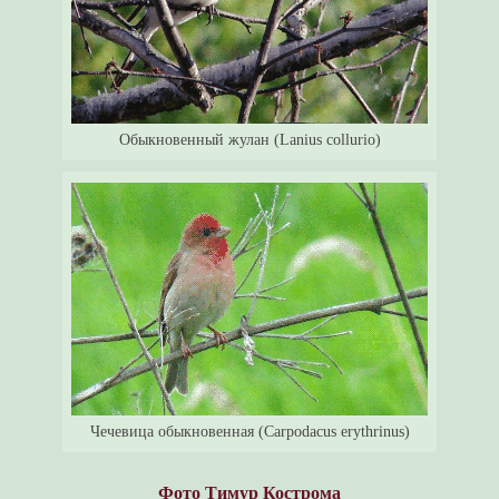
Обыкновенный жулан (Lanius collurio)
Чечевица обыкновенная (Carpodacus erythrinus)
Фото Тимур Кострома