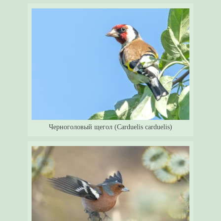
Черноголовый щегол (Carduelis carduelis)