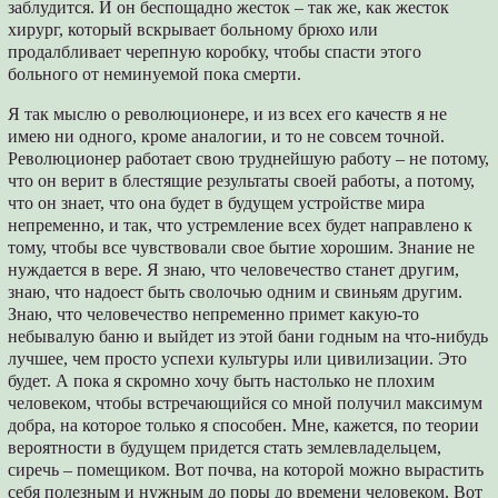
заблудится. И он беспощадно жесток – так же, как жесток
хирург, который вскрывает больному брюхо или
продалбливает черепную коробку, чтобы спасти этого
больного от неминуемой пока смерти.
Я так мыслю о революционере, и из всех его качеств я не
имею ни одного, кроме аналогии, и то не совсем точной.
Революционер работает свою труднейшую работу – не потому,
что он верит в блестящие результаты своей работы, а потому,
что он знает, что она будет в будущем устройстве мира
непременно, и так, что устремление всех будет направлено к
тому, чтобы все чувствовали свое бытие хорошим. Знание не
нуждается в вере. Я знаю, что человечество станет другим,
знаю, что надоест быть сволочью одним и свиньям другим.
Знаю, что человечество непременно примет какую-то
небывалую баню и выйдет из этой бани годным на что-нибудь
лучшее, чем просто успехи культуры или цивилизации. Это
будет. А пока я скромно хочу быть настолько не плохим
человеком, чтобы встречающийся со мной получил максимум
добра, на которое только я способен. Мне, кажется, по теории
вероятности в будущем придется стать землевладельцем,
сиречь – помещиком. Вот почва, на которой можно вырастить
себя полезным и нужным до поры до времени человеком. Вот