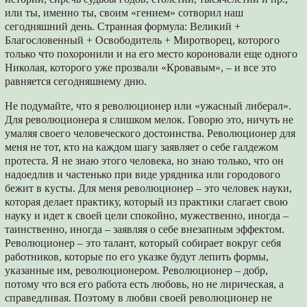
или ты, именно ты, своим «гением» сотворил наш
сегодняшний день. Странная формула: Великий +
Благословенный + Освободитель + Миротворец, которого
только что похоронили и на его место короновали еще одного
Николая, которого уже прозвали «Кровавым», – и все это
равняется сегодняшнему дню.
Не подумайте, что я революционер или «ужасный либерал».
Для революционера я слишком мелок. Говорю это, ничуть не
умаляя своего человеческого достоинства. Революционер для
меня не тот, кто на каждом шагу заявляет о себе галдежом
протеста. Я не знаю этого человека, но знаю только, что он
надоедлив и частенько при виде урядника или городового
бежит в кусты. Для меня революционер – это человек науки,
которая делает практику, который из практики слагает свою
науку и идет к своей цели спокойно, мужественно, иногда –
таинственно, иногда – заявляя о себе внезапным эффектом.
Революционер – это талант, который собирает вокруг себя
работников, которые по его указке будут лепить формы,
указанные им, революционером. Революционер – добр,
потому что вся его работа есть любовь, но не лирическая, а
справедливая. Поэтому в любви своей революционер не