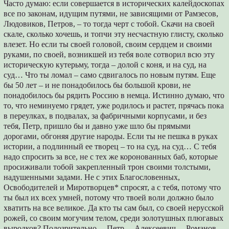
Часто думаю: если совершается в исторических калейдоскопах
все по законам, идущим путями, не зависящими от Рамзесов,
Людовиков, Петров, – то тогда черт с тобой. Скачи на своей
скале, сколько хочешь, и топчи эту несчастную глисту, сколько
влезет. Но если ты своей головой, своим сердцем и своими
руками, по своей, возникшей из тебя воле сотворил всю эту
историческую кутерьму, тогда – долой с коня, и на суд, на
суд… Что ты ломал – само сдвигалось по новым путям. Еще
бы 50 лет – и не понадобилось бы большой крови, не
понадобилось бы рядить Россию в немца. Истинно думаю, что
то, что неминуемо грядет, уже родилось и растет, прячась пока
в переулках, в подвалах, за фабричными корпусами, и без
тебя, Петр, пришло бы и давно уже шло бы прямыми
дорогами, обгоняя другие народы. Если ты не пешка в руках
истории, а подлинный ее творец – то на суд, на суд… С тебя
надо спросить за все, не с тех же коронованных баб, которые
просиживали тобой закрепленный трон своими толстыми,
надушенными задами. Не с этих Благословенных,
Освободителей и Миротворцев* спросят, а с тебя, потому что
ты был их всех умней, потому что твоей воли должно было
хватить на все великое. Да кто ты сам был, со своей нерусской
рожей, со своим могучим телом, среди золотушных плюгавых
выродков? Подозрительно… Петр… Алексеевич… Романов,