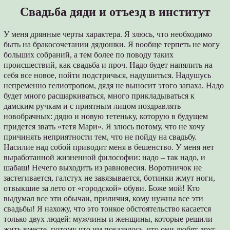
Свадьба дяди и отъезд в институт
У меня дрянные черты характера. Я злюсь, что необходимо
быть на бракосочетании дядюшки. Я вообще терпеть не могу
больших собраний, а тем более по поводу таких
происшествий, как свадьба и проч. Надо будет напялить на
себя все новое, пойти подстричься, надушиться. Надушусь
непременно гелиотропом, дядя не выносит этого запаха. Надо
будет много расшаркиваться, много прикладываться к
дамским ручкам и с приятным лицом поздравлять
новобрачных: дядю и новую тетеньку, которую в будущем
придется звать «тетя Мари». Я злюсь потому, что не хочу
причинять неприятности тем, что не пойду на свадьбу.
Насилие над собой приводит меня в бешенство. У меня нет
выработанной жизненной философии: надо – так надо, и
шабаш! Нечего выходить из равновесия. Воротничок не
застегивается, галстух не завязывается, ботинки жмут ноги,
отвыкшие за лето от «городской» обуви. Боже мой! Кто
выдумал все эти обычаи, приличия, кому нужны все эти
свадьбы! Я нахожу, что это тонкое обстоятельство касается
только двух людей: мужчины и женщины, которые решили
жить вместе, потому что им показалось, что они любят друг