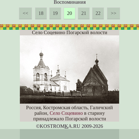
Воспоминания
<<
18
19
20
21
22
>>
Село Соцевино Погарской волости
Россия, Костромская область, Галичский
район,
Село Соцевино
в старину
принадлежало Погарской волости
©KOSTROM
K
A.RU 2009-2026