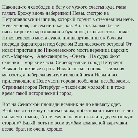
Наконец-то я свободен и бегу от чужого счастья куда глаза
глядят. Брожу вдоль набережной Невы, смотрю на
Петропавловский шпиль, который торчит в стемневшем небе.
Нева черная, совсем не такая, как Волга. Сколько бегает
пассажирских пароходиков и буксиров, сколько стоит ниже
Николаевского моста судов, пришвартованных к бочкам
посреди фарватера и под берегом Васильевского острова! От
новой пристани до Николаевского моста вереница царских
яхт. «Марево», «Александрия», «Онега». На судах бьют
склянки – морские часы. Своеобразный город Петербург.
Всякие Гороховые и рота Измайловского полка – сильная
мерзость, а набережная изумительной реки Невы и все
прилегающие к Неве части города необычны, незабываемы.
Странный город Петербург – такой еще молодой и в тоже
время такой исторический город.
Вот на Сенатской площади всадник не по климату одет.
Взобрался на скалу с конем своим, побеспокоил змею и тычет
пальцем на запад. А почему не на восток или в другую какую
сторону? Валяй, хоть по всем румбам компасной картушки,
везде, брат, не очень хорошо.