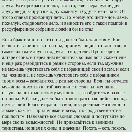
друга. Все прекрасно знают, что эти, еще вчера чужие друг
другу люди, запрутся в одну комнату и будут в ней спать. От
этого спанья произойдут дети. По-моему, это интимное, даже,
пожалуй, стыдноватое дело, и выносить его с такой помпой в
расфуфыренное собрание людей я бы не стал.
Если брак таинство – то он и должен быть таинством. Бог,
вершитель таинства, он и она, принимающие это таинство, и
самые близкие друг и подруга – свидетели. Пусть горит в
алтаре огонь, и перед ним вершитель во имя Бога скажет еще
и еще раз: разойдитесь в разные стороны, если ты, мужчина,
не можешь чувствовать себя с избранницей своей всем, и если
ты, женщина, не можешь чувствовать себя с избранником
твоим всем – разойдитесь в разные стороны. Если ты оглушен,
мужчина, похотью к этой женщине и если ты, женщина,
оглушена похотью к этому мужчине, – разойдитесь в разные
стороны. В браке должен быть только разгорающийся огонь, а
не угасший. Бросьте правила свои, построенные жизненною
ложью, как-то – приличиями и всем, что сродственно этим
пошлостям. Называйте все своими словами и поступайте по
мере своих возможностей. Не прикасайтесь к великим
таинствам, не зная их силы и значения. Похоть – есть похоть,