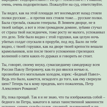
очень, очень подозрительно. Пожалуйте на суд, ответствуйте.
Ты видел, как на этой площади лет восемьдесят назад стояли
полки русские… и против них стояли тоже… русские полки.
Была стрельба, скакали генералы. В Зимнем дворце, не в
твоей хибаре, а вот в этом громадном домине, зубами стучал
от страха твой наследничек, тоже росту не малого, успокаивал
это дело. Тебе было видно с этой горушки, как целую ночь
убитых солдат спускали в проруби, под лед. Было ли тебе
видно, с твоей горушки, как на дворе твоей крепости вешали
крамольников, или после твоего успокоения стрелецких
волнений о пяти каких-то дураках и говорить не стоит.
Ты, говорят, своему внуку, сумасшедшему самодержцу всея
России Павлу Петровичу, как-то раз явился ночью и,
прознобив его могильным холодом, изрек: «Бедный Павел».
Ведь это было, кажется, незадолго до того, как ему свернули
шею? Теперь ты к кому придешь, кого пожалеешь, Петр
Алексеевич Романов?
Ну, пока прощай. Так я и не знаю, что ты изображаешь собой –
бедного ли Петра, зажатого в лапах таинственной законности
истории, сиречь судьбы годов, столетий, тысячелетий и пр.,