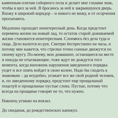
каменным плитам соборного пола и делает мне глазами знак,
чтобы я шел за ней. Я бросаюсь за ней в закрывшуюся дверь.
Вхожу в широкий коридор – и никого не вижу, и от огорчения
просыпаюсь.
Медленно проходит неинтересный день. Когда предстоит
перемена жизни на новый лад, то остаток старой доживаемой
жизни становится неинтересным. Слоняюсь без дела туда и
сюда. Дело валится из рук. Смотрю беспрестанно на часы, и
потому мне кажется, что стрелки точно сонные движутся по
своему кругу. По-моему, мои домашние, остающиеся на месте
и никуда не отъезжающие, тоже ждут не дождутся того
момента, когда виновник нарушения заведенного порядка
уедет и все опять войдет в свою колею. Надо бы сходить к
знакомым – да неудобно, уезжает все же свой родной человек,
и, по заведенному порядку, предстоит еще прощальный
поцелуй и прощальные пустые слова. Пустые, потому что
всегда на прощанье говорят не то, что нужно.
Наконец уезжаю на вокзал.
До свиданья, до рождественских каникул.