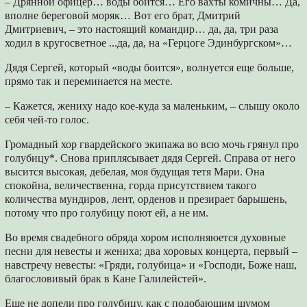
– Дрянной офицер… воды боится… Его вахты комичны… Да,
вполне береговой моряк… Вот его брат, Дмитрий
Дмитриевич, – это настоящий командир… да, да, три раза
ходил в кругосветное ...да, да, на «Герцоге Эдинбургском»…
Дядя Сергей, который «воды боится», волнуется еще больше,
прямо так и переминается на месте.
– Кажется, жениху надо кое-куда за маленьким, – слышу около
себя чей-то голос.
Громадный хор гвардейского экипажа во всю мочь грянул про
голубицу*. Снова приплясывает дядя Сергей. Справа от него
высится высокая, дебелая, моя будущая тетя Мари. Она
спокойна, величественна, горда присутствием такого
количества мундиров, лент, орденов и презирает барышень,
потому что про голубицу поют ей, а не им.
Во время свадебного обряда хором исполняюется духовные
песни для невесты и жениха; два хоровых концерта, первый –
навстречу невесты: «Гряди, голубица» и «Господи, Боже наш,
благословивый брак в Кане Галилейстей».
Еще не допели про голубицу, как с подобающим шумом