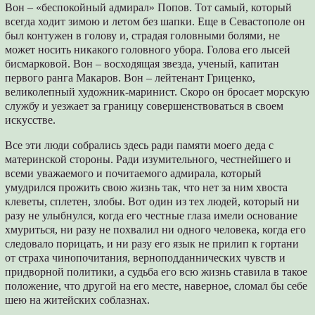
Вон – «беспокойный адмирал» Попов. Тот самый, который
всегда ходит зимою и летом без шапки. Еще в Севастополе он
был контужен в голову и, страдая головными болями, не
может носить никакого головного убора. Голова его лысей
бисмарковой. Вон – восходящая звезда, ученый, капитан
первого ранга Макаров. Вон – лейтенант Гриценко,
великолепный художник-маринист. Скоро он бросает морскую
службу и уезжает за границу совершенствоваться в своем
искусстве.
Все эти люди собрались здесь ради памяти моего деда с
материнской стороны. Ради изумительного, честнейшего и
всеми уважаемого и почитаемого адмирала, который
умудрился прожить свою жизнь так, что нет за ним хвоста
клеветы, сплетен, злобы. Вот один из тех людей, который ни
разу не улыбнулся, когда его честные глаза имели основание
хмуриться, ни разу не похвалил ни одного человека, когда его
следовало порицать, и ни разу его язык не прилип к гортани
от страха чинопочитания, верноподданнических чувств и
придворной политики, а судьба его всю жизнь ставила в такое
положение, что другой на его месте, наверное, сломал бы себе
шею на житейских соблазнах.