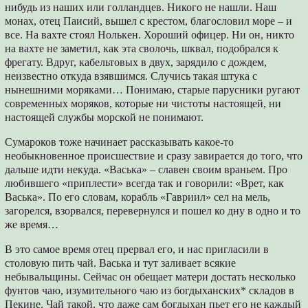
нибудь из наших или голландцев. Никого не нашли. Наш
монах, отец Паисий, вышел с крестом, благословил море – и
все. На вахте стоял Нолькен. Хороший офицер. Ни он, никто
на вахте не заметил, как эта сволочь, шквал, подобрался к
фрегату. Вдруг, кабельтовых в двух, зарядило с дождем,
неизвестно откуда взявшимся. Случись такая штука с
нынешними моряками… Понимаю, старые парусники ругают
современных моряков, которые ни чистоты настоящей, ни
настоящей службы морской не понимают.
Сумароков тоже начинает рассказывать какое-то
необыкновенное происшествие и сразу завирается до того, что
дальше идти некуда. «Васька» – славен своим враньем. Про
любившего «приплести» всегда так и говорили: «Врет, как
Васька». По его словам, корабль «Гавриил» сел на мель,
загорелся, взорвался, перевернулся и пошел ко дну в одно и то
же время…
В это самое время отец прервал его, и нас пригласили в
столовую пить чай. Васька и тут заливает всякие
небывальщины. Сейчас он обещает матери достать несколько
фунтов чаю, изумительного чаю из богдыханских* складов в
Пекине. Чай такой, что даже сам богдыхан пьет его не каждый