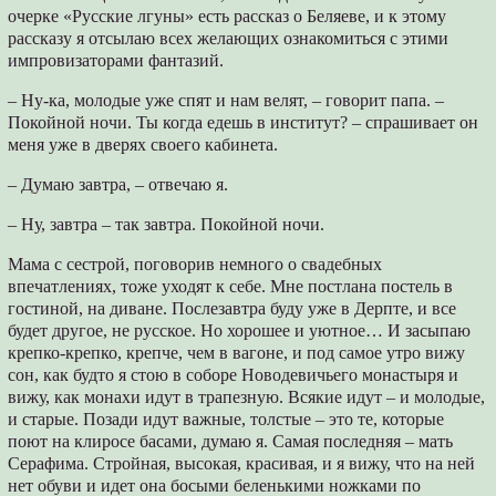
очерке «Русские лгуны» есть рассказ о Беляеве, и к этому
рассказу я отсылаю всех желающих ознакомиться с этими
импровизаторами фантазий.
– Ну-ка, молодые уже спят и нам велят, – говорит папа. –
Покойной ночи. Ты когда едешь в институт? – спрашивает он
меня уже в дверях своего кабинета.
– Думаю завтра, – отвечаю я.
– Ну, завтра – так завтра. Покойной ночи.
Мама с сестрой, поговорив немного о свадебных
впечатлениях, тоже уходят к себе. Мне постлана постель в
гостиной, на диване. Послезавтра буду уже в Дерпте, и все
будет другое, не русское. Но хорошее и уютное… И засыпаю
крепко-крепко, крепче, чем в вагоне, и под самое утро вижу
сон, как будто я стою в соборе Новодевичьего монастыря и
вижу, как монахи идут в трапезную. Всякие идут – и молодые,
и старые. Позади идут важные, толстые – это те, которые
поют на клиросе басами, думаю я. Самая последняя – мать
Серафима. Стройная, высокая, красивая, и я вижу, что на ней
нет обуви и идет она босыми беленькими ножками по