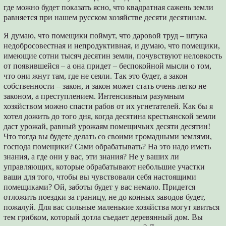
где можно будет показать ясно, что квадратная сажень земли
равняется при нашем русском хозяйстве десяти десятинам.
Я думаю, что помещики поймут, что даровой труд – штука
недобросовестная и непродуктивная, и думаю, что помещики,
имеющие сотни тысяч десятин земли, почувствуют неловкость
от появившейся – а она придет – беспокойной мысли о том,
что они жнут там, где не сеяли. Так это будет, а закон
собственности – закон, и закон может стать очень легко не
законом, а преступлением. Интенсивным разумным
хозяйством можно спасти рабов от их угнетателей. Как бы я
хотел дожить до того дня, когда десятина крестьянской земли
даст урожай, равный урожаям помещичьих десяти десятин!
Что тогда вы будете делать со своими громадными землями,
господа помещики? Сами обрабатывать? На это надо иметь
знания, а где они у вас, эти знания? Не у ваших ли
управляющих, которые обрабатывают небольшие участки
ваши для того, чтобы вы чувствовали себя настоящими
помещиками? Ой, заботы будет у вас немало. Придется
отложить поездки за границу, не до конных заводов будет,
пожалуй. Для вас сильные маленькие хозяйства могут явиться
тем грибком, который дотла съедает деревянный дом. Вы