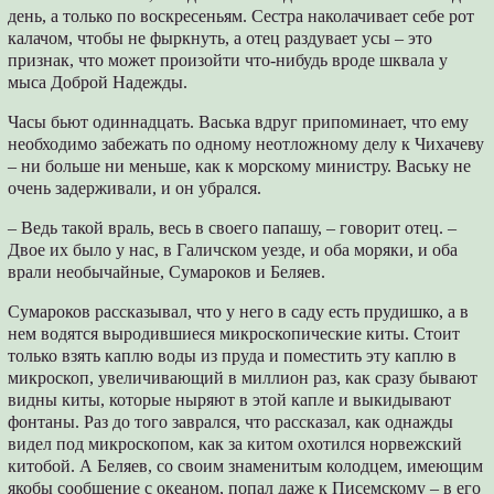
день, а только по воскресеньям. Сестра наколачивает себе рот
калачом, чтобы не фыркнуть, а отец раздувает усы – это
признак, что может произойти что-нибудь вроде шквала у
мыса Доброй Надежды.
Часы бьют одиннадцать. Васька вдруг припоминает, что ему
необходимо забежать по одному неотложному делу к Чихачеву
– ни больше ни меньше, как к морскому министру. Ваську не
очень задерживали, и он убрался.
– Ведь такой враль, весь в своего папашу, – говорит отец. –
Двое их было у нас, в Галичском уезде, и оба моряки, и оба
врали необычайные, Сумароков и Беляев.
Сумароков рассказывал, что у него в саду есть прудишко, а в
нем водятся выродившиеся микроскопические киты. Стоит
только взять каплю воды из пруда и поместить эту каплю в
микроскоп, увеличивающий в миллион раз, как сразу бывают
видны киты, которые ныряют в этой капле и выкидывают
фонтаны. Раз до того заврался, что рассказал, как однажды
видел под микроскопом, как за китом охотился норвежский
китобой. А Беляев, со своим знаменитым колодцем, имеющим
якобы сообщение с океаном, попал даже к Писемскому – в его