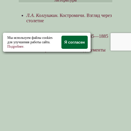
Л.А. Колгушкин.
Костромичи. Взгляд через
столетие
А.Н. Островский.
Дневники 1845—1885
Мы используем файлы cookies
гг..
для улучшения работы сайта.
Я согласен
Подробнее
.
А.Н. Островский.
Письма и документы
A.И. Ревякин.
А.Н. Островский в
воспоминаниях современников
Справочная информация и ссылки
×
Памятники истории и культуры
×
Достопримечательности
Научные периодические издания