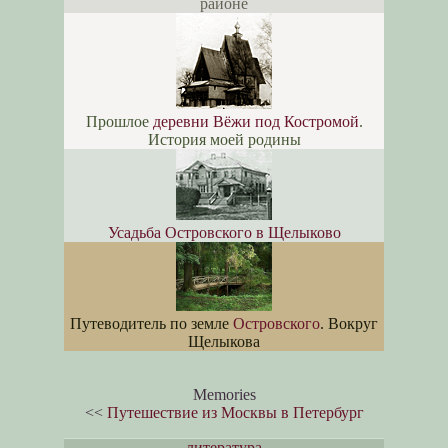
районе
Прошлое
деревни Вёжи под Костромой
.
История моей родины
Усадьба Островского в Щелыково
Путеводитель по земле
Островского
. Вокруг
Щелыкова
Memories
<<
Путешествие из Москвы в Петербург
литература