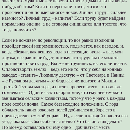
знаете, что мужик может перестать пить? Думали ли вы когда-
нибудь об этом? Если он перестанет пить, мозги его
прояснеют и он поймет многое новое. Личный труд – сильнее
наемного? Личный труд – капитал? Если труду будет найдена
нормальная оценка, а не сговоры синдикатов или трестов, что
тогда получится?
Если не доживем до революции, то все равно эволюция
подойдет своей непременностью, подымется, как паводок, и,
когда сбежит, как вешняя вода в настоящие русла, – вас, мои
друзья, все равно не будет, потому что труду вы не можете
противопоставить труд. Вы же не трудились, вы его не знаете.
Оплодотворять землю – ведь это не то, что у себя на конных
заводах «ставить» Людмилу десятую – от Светозара и Наины
– с Русланом девятым – от Фарлафа четвертого и Мокши
третьей. Тут вы мастера, а насчет прочего всего – позвольте
сомневаться. Один из вас говорил мне, что ему невозможно
заниматься сельским хозяйством, потому что у него в каждом
поле особая почва. Самое безвыходное положение. С горя
обладатель таких роковых полей добивался выбора его в
председатели земской управы. Ну, а если в каждой волости его
уезда оказалась бы особенная почва? Что бы он стал делать?
По-моему, оставалось бы ему одно – добиваться места