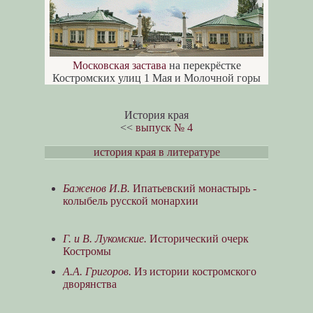
Московская застава
на перекрёстке
Костромских улиц 1 Мая и Молочной горы
История края
<<
выпуск № 4
история края в литературе
Баженов И.В.
Ипатьевский монастырь -
колыбель русской монархии
Г. и В. Лукомские.
Исторический очерк
Костромы
А.А. Григоров.
Из истории костромского
дворянства