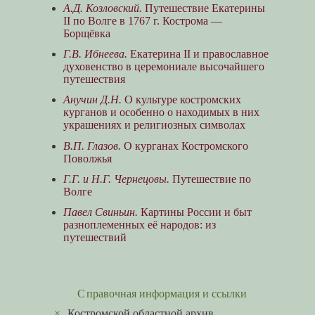
А.Д. Козловский.
Путешествие Екатерины
II по Волге в 1767 г. Кострома —
Борщёвка
Г.В. Ибнеева.
Екатерина II и православное
духовенство в церемониале высочайшего
путешествия
Анучин Д.Н.
О культуре костромских
курганов и особенно о находимых в них
украшениях и религиозных символах
В.П. Глазов.
О курганах Костромского
Поволжья
Г.Г. и Н.Г. Чернецовы.
Путешествие по
Волге
Павел Свиньин.
Картины России и быт
разноплеменных её народов: из
путешествий
Справочная информация и ссылки
×
Костромской областной архив