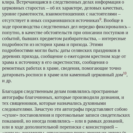
клира. Встречающаяся в следственных делах информация о
церковных старостах – об их характере, деловых качествах,
уровне грамотности, взаимоотношениях с настоятелями –
9
отсутствует в иных сохранившихся источниках
. Вообще в
ходе производства следственных дел нередко фиксировались –
попутно, в качестве обстоятельств при описании поступков и
событий, бывших предметом разбирательства, – интересные
подробности из истории храма и прихода. Этими
подробностями могли быть: даты селянских праздников в
деревнях прихода, сообщение о ежегодном крестном ходе от
храма к источнику в его окрестностях, сообщения о
ремонтных работах в храме, сведения, помогающие точно
10
датировать росписи в храме или каменный церковный дом
,
и др.
Благодаря следственным делам появлялись пространные
автографы благочинных, которые производили дознания, и
тех священников, которые назначались духовными
следователями. Зачастую эти автографы представляют собою
«сухие» постановления и протокольные записи свидетельских
показаний, но иногда появлялись – или в рамках дознаний,
или в ходе дополнительной переписки с консисторией –
«живые» документы, отражающие точку зрения их автора (т.