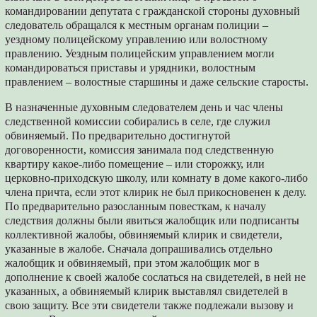
командировании депутата с гражданской стороны духовный
следователь обращался к местным органам полиции –
уездному полицейскому управлению или волостному
правлению. Уездным полицейским управлением могли
командироваться приставы и урядники, волостным
правлением – волостные старшины и даже сельские старосты.
В назначенные духовным следователем день и час члены
следственной комиссии собирались в селе, где служил
обвиняемый. По предварительно достигнутой
договоренности, комиссия занимала под следственную
квартиру какое-либо помещение – или сторожку, или
церковно-приходскую школу, или комнату в доме какого-либо
члена причта, если этот клирик не был прикосновенен к делу.
По предварительно разосланным повесткам, к началу
следствия должны были явиться жалобщик или подписанты
коллективной жалобы, обвиняемый клирик и свидетели,
указанные в жалобе. Сначала допрашивались отдельно
жалобщик и обвиняемый, при этом жалобщик мог в
дополнение к своей жалобе сослаться на свидетелей, в ней не
указанных, а обвиняемый клирик выставлял свидетелей в
свою защиту. Все эти свидетели также подлежали вызову и