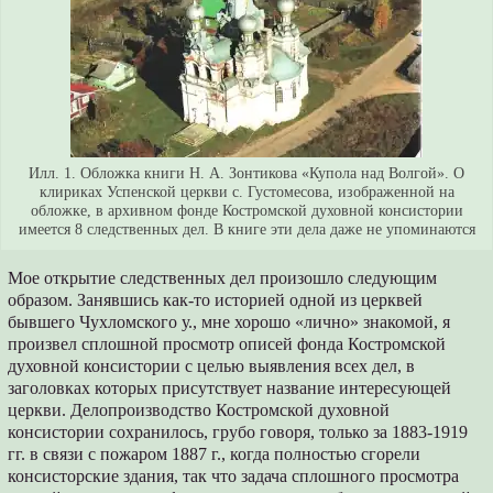
Илл. 1. Обложка книги Н. А. Зонтикова «Купола над Волгой». О
клириках Успенской церкви с. Густомесова, изображенной на
обложке, в архивном фонде Костромской духовной консистории
имеется 8 следственных дел. В книге эти дела даже не упоминаются
Мое открытие следственных дел произошло следующим
образом. Занявшись как-то историей одной из церквей
бывшего Чухломского у., мне хорошо «лично» знакомой, я
произвел сплошной просмотр описей фонда Костромской
духовной консистории с целью выявления всех дел, в
заголовках которых присутствует название интересующей
церкви. Делопроизводство Костромской духовной
консистории сохранилось, грубо говоря, только за 1883-1919
гг. в связи с пожаром 1887 г., когда полностью сгорели
консисторские здания, так что задача сплошного просмотра