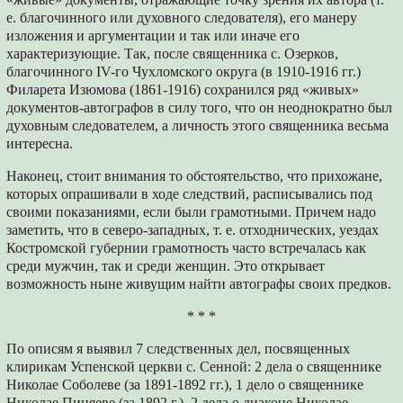
е. благочинного или духовного следователя), его манеру
изложения и аргументации и так или иначе его
характеризующие. Так, после священника с. Озерков,
благочинного IV-го Чухломского округа (в 1910-1916 гг.)
Филарета Изюмова (1861-1916) сохранился ряд «живых»
документов-автографов в силу того, что он неоднократно был
духовным следователем, а личность этого священника весьма
интересна.
Наконец, стоит внимания то обстоятельство, что прихожане,
которых опрашивали в ходе следствий, расписывались под
своими показаниями, если были грамотными. Причем надо
заметить, что в северо-западных, т. е. отходнических, уездах
Костромской губернии грамотность часто встречалась как
среди мужчин, так и среди женщин. Это открывает
возможность ныне живущим найти автографы своих предков.
* * *
По описям я выявил 7 следственных дел, посвященных
клирикам Успенской церкви с. Сенной: 2 дела о священнике
Николае Соболеве (за 1891-1892 гг.), 1 дело о священнике
Николае Пиняеве (за 1892 г.), 2 дела о диаконе Николае