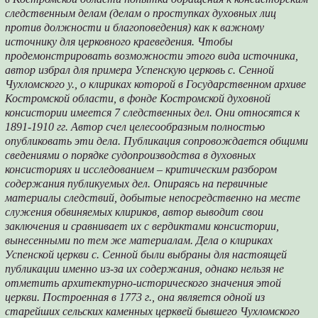
следственным делам (делам о проступках духовных лиц
против должности и благоповедения) как к важному
источнику для церковного краеведения. Чтобы
продемонстрировать возможности этого вида источника,
автор избрал для примера Успенскую церковь с. Сенной
Чухломского у., о клириках которой в Государственном архиве
Костромской области, в фонде Костромской духовной
консистории имеется 7 следственных дел. Они относятся к
1891-1910 гг. Автор счел целесообразным полностью
опубликовать эти дела. Публикация сопровождается общими
сведениями о порядке судопроизводства в духовных
консисториях и исследованием – критическим разбором
содержания публикуемых дел. Опираясь на первичные
материалы следствий, добытые непосредственно на месте
служения обвиняемых клириков, автор выводит свои
заключения и сравнивает их с вердиктами консистории,
вынесенными по тем же материалам. Дела о клириках
Успенской церкви с. Сенной были выбраны для настоящей
публикации именно из-за их содержания, однако нельзя не
отметить архитектурно-исторического значения этой
церкви. Построенная в 1773 г., она является одной из
старейших сельских каменных церквей бывшего Чухломского