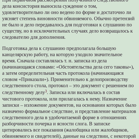
дела консистория выносила суждение о том,
удовлетворительно ли оно ведено по форме и достаточно ли
уясняет степень виновности обвиняемого. Обычно претензий
не было и дело передавалось для подготовки к слушанию по
существу, но в исключительных случаях дело возвращалось к
следователю для дополнения.
Подготовка дела к слушанию предполагала большую
канцелярскую работу, на которую уходило значительное
время. Сначала составлялась т. н. записка из дела
(начинающаяся словами: «Обстоятельства дела сего таковы»),
а затем определительная часть протокола (начинающаяся
словом «Приказали»). Применительно к делопроизводству
следственного стола, протокол – это документ с решением по
3
следственному делу
. Записка или включалась в состав
чистового протокола, или прилагалась к нему. Назначение
записки – изложение документов, на основании которых было
назначено формальное следствие, и представление материалов
следственного дела в удобочитаемой форме в отношениях
разборчивости почерка и ясности слога. В записке
цитировались все показания (жалобщика или жалобщиков,
обвиняемого и свидетелей), данные на следствии, с некоторой