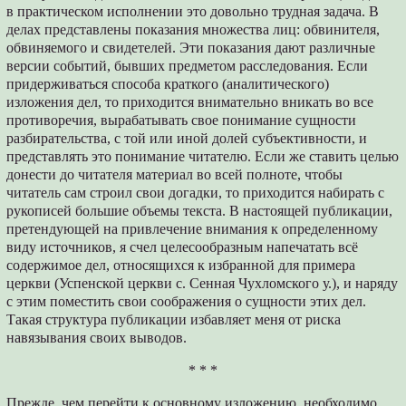
в практическом исполнении это довольно трудная задача. В
делах представлены показания множества лиц: обвинителя,
обвиняемого и свидетелей. Эти показания дают различные
версии событий, бывших предметом расследования. Если
придерживаться способа краткого (аналитического)
изложения дел, то приходится внимательно вникать во все
противоречия, вырабатывать свое понимание сущности
разбирательства, с той или иной долей субъективности, и
представлять это понимание читателю. Если же ставить целью
донести до читателя материал во всей полноте, чтобы
читатель сам строил свои догадки, то приходится набирать с
рукописей большие объемы текста. В настоящей публикации,
претендующей на привлечение внимания к определенному
виду источников, я счел целесообразным напечатать всё
содержимое дел, относящихся к избранной для примера
церкви (Успенской церкви с. Сенная Чухломского у.), и наряду
с этим поместить свои соображения о сущности этих дел.
Такая структура публикации избавляет меня от риска
навязывания своих выводов.
* * *
Прежде, чем перейти к основному изложению, необходимо