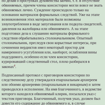
по делам о проступках духовенства заочно, т. е. в отсутствие
обвиняемых, причем члены консистории могли вовсе не знать
обвиняемых лично. Суждение происходило только на
основании материалов формальных следствий. Уже на этапе
возникновения этих материалов были возможны
злоупотребления в виде запугивания или подкупа свидетелей,
давления на жалобщика или обвиняемого. А на этапе
подготовки дела к слушанию материалы формального
следствия обрабатывались столоначальником. Опытный
столоначальник, преследуя свои корыстные интересы, при
сочинении вердиктов имел некоторый простор для
намеренного усугубления или, наоборот, ослабления вины
подсудимого, особенно если член консистории,
курировавший следственный стол, плохо разбирался в
4
законах
.
Подписанный протокол с приговором консистории по
следственному делу утверждался епархиальным архиереем
или обоими архиереями (епархиальным и викарным) и затем
приводился в исполнение. На имя благочинного, в ведомстве
которого находился обвиняемый клирик, посылался указ с
текстом приговора. Благочинный, получив указ, должен был
довести его содержание до обвиняемого и, в случае