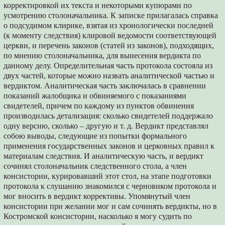
корректировкой их текста и некоторыми купюрами по
усмотрению столоначальника. К записке прилагалась справка
о подсудимом клирике, взятая из хронологически последней
(к моменту следствия) клировой ведомости соответствующей
церкви, и перечень законов (статей из законов), подходящих,
по мнению столоначальника, для вынесения вердикта по
данному делу. Определительная часть протокола состояла из
двух частей, которые можно назвать аналитической частью и
вердиктом. Аналитическая часть заключалась в сравнении
показаний жалобщика и обвиняемого с показаниями
свидетелей, причем по каждому из пунктов обвинения
производилась детализация: сколько свидетелей поддержало
одну версию, сколько – другую и т. д. Вердикт представлял
собою выводы, следующие из попытки формального
применения государственных законов и церковных правил к
материалам следствия. И аналитическую часть, и вердикт
сочинял столоначальник следственного стола, а член
консистории, курировавший этот стол, на этапе подготовки
протокола к слушанию знакомился с черновиком протокола и
мог вносить в вердикт коррективы. Упомянутый член
консистории при желании мог и сам сочинять вердикты, но в
Костромской консистории, насколько я могу судить по