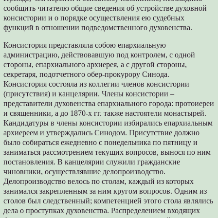
сообщить читателю общие сведения об устройстве духовной
консистории и о порядке осуществления ею судебных
функций в отношении подведомственного духовенства.
Консистория представляла собою епархиальную
администрацию, действовавшую под контролем, с одной
стороны, епархиального архиерея, а с другой стороны,
секретаря, подотчетного обер-прокурору Синода.
Консистория состояла из коллегии членов консистории
(присутствия) и канцелярии. Члены консистории –
представители духовенства епархиального города: протоиереи
и священники, а до 1870-х гг. также настоятели монастырей.
Кандидатуры в члены консистории избирались епархиальным
архиереем и утверждались Синодом. Присутствие должно
было собираться ежедневно с понедельника по пятницу и
заниматься рассмотрением текущих вопросов, вынося по ним
постановления. В канцелярии служили гражданские
чиновники, осуществлявшие делопроизводство.
Делопроизводство велось по столам, каждый из которых
занимался закрепленным за ним кругом вопросов. Одним из
столов был следственный; компетенцией этого стола являлись
дела о проступках духовенства. Распределением входящих