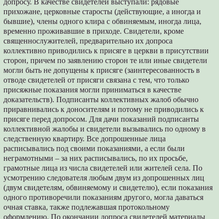
допросу. В качестве свидетелей выступали: рядовые
прихожане, церковные старосты (действующие, а иногда и
бывшие), члены одного клира с обвиняемым, иногда лица,
временно проживавшие в приходе. Свидетели, кроме
священнослужителей, предварительно их допроса
коллективно приводились к присяге в церкви в присутствии
сторон, причем по заявлению сторон те или иные свидетели
могли быть не допущены к присяге (заинтересованность в
отводе свидетелей от присяги связана с тем, что только
присяжные показания могли приниматься в качестве
доказательств). Подписанты коллективных жалоб обычно
приравнивались к доносителям и потому не приводились к
присяге перед допросом. Для дачи показаний подписанты
коллективной жалобы и свидетели вызывались по одному в
следственную квартиру. Все допрошенные лица
расписывались под своими показаниями, а если были
неграмотными – за них расписывались, по их просьбе,
грамотные лица из числа свидетелей или жителей села. По
усмотрению следователя любым двум из допрошенных лиц
(двум свидетелям, обвиняемому и свидетелю), если показания
одного противоречили показаниям другого, могла даваться
очная ставка, также подлежавшая протокольному
оформлению. По окончании допроса свидетелей материалы