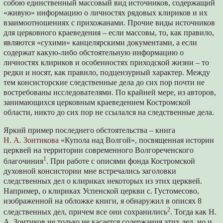
собою единственный массовый вид источников, содержащий
«живую» информацию о личностях рядовых клириков и их
взаимоотношениях с прихожанами. Прочие виды источников
для церковного краеведения – если массовы, то, как правило,
являются «сухими» канцелярскими документами, а если
содержат какую-либо обстоятельную информацию о
личностях клириков и особенностях приходской жизни – то
редки и носят, как правило, подцензурный характер. Между
тем консисторские следственные дела до сих пор почти не
востребованы исследователями. По крайней мере, из авторов,
занимающихся церковным краеведением Костромской
области, никто до сих пор не ссылался на следственные дела.
Яркий пример последнего обстоятельства – книга
Н. А. Зонтикова
«Купола над Волгой», посвященная истории
церквей на территории современного Волгореченского
1
благочиния
. При работе с описями фонда Костромской
духовной консистории мне встречались заголовки
следственных дел о клириках некоторых из этих церквей.
Например, о клириках Успенской церкви с. Густомесово,
изображенной на обложке книги, я обнаружил в описях 8
2
следственных дел, причем все они сохранились
. Тогда как Н.
А. Зонтиков не только не касается содержания этих дел, но и