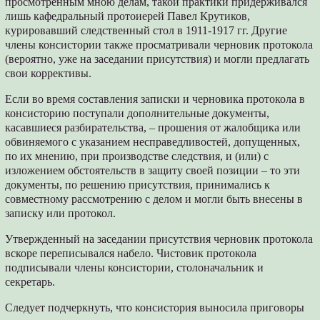
просмотренным мною делам, такой практики придерживался
лишь кафедральный протоиерей Павел Крутиков,
курировавший следственный стол в 1911-1917 гг. Другие
члены консистории также просматривали черновик протокола
(вероятно, уже на заседании присутствия) и могли предлагать
свои коррективы.
Если во время составления записки и черновика протокола в
консисторию поступали дополнительные документы,
касавшиеся разбирательства, – прошения от жалобщика или
обвиняемого с указанием несправедливостей, допущенных,
по их мнению, при производстве следствия, и (или) с
изложением обстоятельств в защиту своей позиции – то эти
документы, по решению присутствия, принимались к
совместному рассмотрению с делом и могли быть внесены в
записку или протокол.
Утвержденный на заседании присутствия черновик протокола
вскоре переписывался набело. Чистовик протокола
подписывали члены консистории, столоначальник и
секретарь.
Следует подчеркнуть, что консистория выносила приговоры