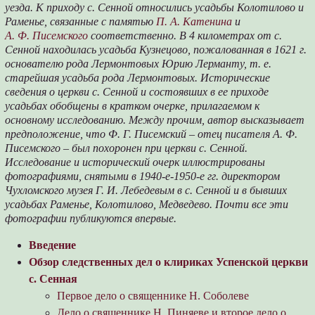
уезда. К приходу с. Сенной относились усадьбы Колотилово и
Раменье, связанные с памятью
П. А. Катенина
и
А. Ф. Писемского
соответственно. В 4 километрах от с.
Сенной находилась усадьба Кузнецово, пожалованная в 1621 г.
основателю рода Лермонтовых Юрию Лерманту, т. е.
старейшая усадьба рода Лермонтовых. Исторические
сведения о церкви с. Сенной и состоявших в ее приходе
усадьбах обобщены в кратком очерке, прилагаемом к
основному исследованию. Между прочим, автор высказывает
предположение, что Ф. Г. Писемский – отец писателя А. Ф.
Писемского – был похоронен при церкви с. Сенной.
Исследование и исторический очерк иллюстрированы
фотографиями, снятыми в 1940-е-1950-е гг. директором
Чухломского музея Г. И. Лебедевым в с. Сенной и в бывших
усадьбах Раменье, Колотилово, Медведево. Почти все эти
фотографии публикуются впервые.
Введение
Обзор следственных дел о клириках Успенской церкви
с. Сенная
Первое дело о священнике Н. Соболеве
Дело о священнике Н. Пиняеве и второе дело о