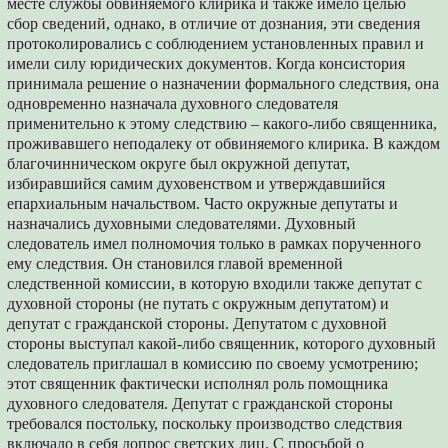
месте службы обвиняемого клирика и также имело целью
сбор сведений, однако, в отличие от дознания, эти сведения
протоколировались с соблюдением установленных правил и
имели силу юридических документов. Когда консистория
принимала решение о назначении формального следствия, она
одновременно назначала духовного следователя
применительно к этому следствию – какого-либо священника,
проживавшего неподалеку от обвиняемого клирика. В каждом
благочинническом округе был окружной депутат,
избиравшийся самим духовенством и утверждавшийся
епархиальным начальством. Часто окружные депутаты и
назначались духовными следователями. Духовный
следователь имел полномочия только в рамках порученного
ему следствия. Он становился главой временной
следственной комиссии, в которую входили также депутат с
духовной стороны (не путать с окружным депутатом) и
депутат с гражданской стороны. Депутатом с духовной
стороны выступал какой-либо священник, которого духовный
следователь приглашал в комиссию по своему усмотрению;
этот священник фактически исполнял роль помощника
духовного следователя. Депутат с гражданской стороны
требовался постольку, поскольку производство следствия
включало в себя допрос светских лиц. С просьбой о