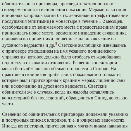
обвинительного приговора, проследить за точностью и
своевременностью исполнения наказания. Мерами наказания
виновных клириков могли быть: денежный штраф, отбывание
послушания (епитимии) в монастыре в течение 1-2 месяцев,
освобождение от занимаемого места с предоставлением права
приискивать новое место, временное низведение священника
и диакона во причетники, лишение сана, исключение из
5
духовного ведомства и др.
Светские жалобщики извещались
о приговоре отношением на имя уездного полицейского
управления, которое должно было отобрать от жалобщиков
подписку в слышании отношения. Решение консистории
могло быть обжаловано обеими сторонами в Синоде. На
практике из клириков прибегали к обжалованию только те,
которые были приговорены к крайним мерам: лишению сана
или исключению из духовного ведомства. Светские
обвинители же в случаях, когда их жалобы оставлялись
консисторией без последствий, обращались в Синод довольно
часто.
Сведения об обвинительных приговорах подлежали указанию
в послужных списках клириков, т. е. в клировых ведомостях.
Иногда консистория, приговаривая к мягким видам наказания,