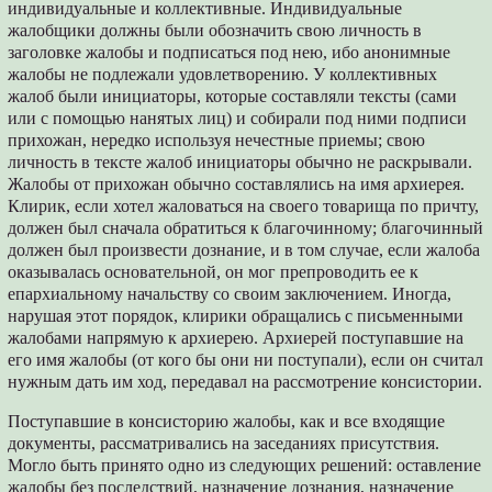
индивидуальные и коллективные. Индивидуальные
жалобщики должны были обозначить свою личность в
заголовке жалобы и подписаться под нею, ибо анонимные
жалобы не подлежали удовлетворению. У коллективных
жалоб были инициаторы, которые составляли тексты (сами
или с помощью нанятых лиц) и собирали под ними подписи
прихожан, нередко используя нечестные приемы; свою
личность в тексте жалоб инициаторы обычно не раскрывали.
Жалобы от прихожан обычно составлялись на имя архиерея.
Клирик, если хотел жаловаться на своего товарища по причту,
должен был сначала обратиться к благочинному; благочинный
должен был произвести дознание, и в том случае, если жалоба
оказывалась основательной, он мог препроводить ее к
епархиальному начальству со своим заключением. Иногда,
нарушая этот порядок, клирики обращались с письменными
жалобами напрямую к архиерею. Архиерей поступавшие на
его имя жалобы (от кого бы они ни поступали), если он считал
нужным дать им ход, передавал на рассмотрение консистории.
Поступавшие в консисторию жалобы, как и все входящие
документы, рассматривались на заседаниях присутствия.
Могло быть принято одно из следующих решений: оставление
жалобы без последствий, назначение дознания, назначение