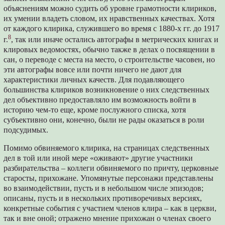
объяснениям можно судить об уровне грамотности клириков,
их умении владеть словом, их нравственных качествах. Хотя
от каждого клирика, служившего во время с 1880-х гг. до 1917
8
г.
, так или иначе остались автографы в метрических книгах и
клировых ведомостях, обычно также в делах о посвящении в
сан, о переводе с места на место, о строительстве часовен, но
эти автографы вовсе или почти ничего не дают для
характеристики личных качеств. Для подавляющего
большинства клириков возникновение о них следственных
дел объективно предоставляло им возможность войти в
историю чем-то еще, кроме послужного списка, хотя
субъективно они, конечно, были не рады оказаться в роли
подсудимых.
Помимо обвиняемого клирика, на страницах следственных
дел в той или иной мере «оживают» другие участники
разбирательства – коллеги обвиняемого по причту, церковные
старосты, прихожане. Упомянутые персонажи представлены
во взаимодействии, пусть и в небольшом числе эпизодов;
описаны, пусть и в нескольких противоречивых версиях,
конкретные события с участием членов клира – как в церкви,
так и вне оной; отражено мнение прихожан о членах своего