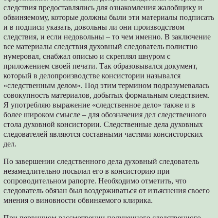
следствия предоставлялись для ознакомления жалобщику и
обвиняемому, которые должны были эти материалы подписать
и в подписи указать, довольны ли они производством
следствия, и если недовольны – то чем именно. В заключение
все материалы следствия духовный следователь полистно
нумеровал, снабжал описью и скреплял шнуром с
приложением своей печати. Так образовывался документ,
который в делопроизводстве консистории назывался
«следственным делом». Под этим термином подразумевалась
совокупность материалов, добытых формальным следствием.
Я употребляю выражение «следственное дело» также и в
более широком смысле – для обозначения дел следственного
стола духовной консистории. Следственные дела духовных
следователей являются составными частями консисторских
дел.
По завершении следственного дела духовный следователь
незамедлительно посылал его в консисторию при
сопроводительном рапорте. Необходимо отметить, что
следователь обязан был воздерживаться от изъяснения своего
мнения о виновности обвиняемого клирика.
При первичном рассмотрении полученного следственного