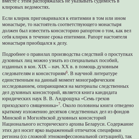
вместе с этим распоряжалась не указывать судимость в
клировых ведомостях.
Если клирик приговаривался к епитимии в том или ином
монастыре, то настоятель соответствующего монастыря
должен был известить консисторию рапортом о том, как вел
себя клирик в течение срока епитимии. Рапорт настоятеля
монастыря приобщался к делу.
Подробнее о правилах производства следствий о проступках
духовных лиц можно узнать из специальных пособий,
изданных в кон. XIX – нач. XX в. в помощь духовным
6
следователям и консисториям
. В научной литературе
единственным на данный момент монографическим
исследованием, опирающимся на материалы следственных
дел духовных консисторий, является книга кандидата
юридических наук В. В. Андрощука «Семь грехов
7
приходского священника»
. Около половины книги отведено
краткому изложению десятков следственных дел из фондов
Минской и Могилёвской духовных консисторий
Национального исторического архива Беларуси. Содержание
этих дел носит ярко выраженный отпечаток специфики
региона (со сложной этноконфессиональной ситуацией), так