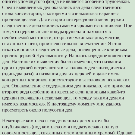
описей упомянутого фонда не является особенно трудоемкой.
Среди выявленных дел оказались два дела следственного
стола консистории, с которыми я ознакомился наравне с
прочими делами. Для истории интересующей меня церкви
следственные дела явились самыми яркими источниками. При
том, что церковь ныне полуразрушена и находится в
необитаемой местности, открытие «живых» документов,
связанных с нею, произвело сильное впечатление. Я стал
искать в описях следственные дела, посвященные клирикам
прочих церквей Чухломского у. Нашлось изрядное количество
дел. На этапе их выявления было отмечено, что названия
одних церквей встречаются в заголовках дел эпизодически
(один-два раза), а названия других церквей и даже имена
конкретных клириков присутствуют в заголовках нескольких
дел. Ознакомление с содержанием дел показало, что примеры
второго рода особенно интересны: если клирикам какой-то
церкви посвящено несколько дел, то между такими делами
имеется взаимосвязь. К настоящему моменту мне удалось
просмотреть около полусотни дел.
Некоторые комплексы следственных дел я хотел бы
опубликовать (под комплексом я подразумеваю полную
совокупность дел, связанных с тем или иным храмом). Однако