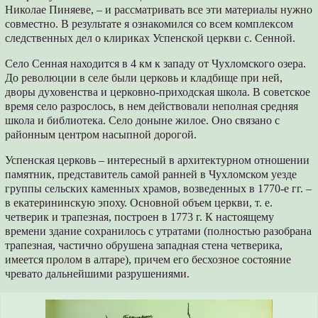
Николае Пиняеве, – и рассматривать все эти материалы нужно
совместно. В результате я ознакомился со всем комплексом
следственных дел о клириках Успенской церкви с. Сенной.
Село Сенная находится в 4 км к западу от Чухломского озера.
До революции в селе были церковь и кладбище при ней,
дворы духовенства и церковно-приходская школа. В советское
время село разрослось, в нем действовали неполная средняя
школа и библиотека. Село доныне жилое. Оно связано с
районным центром насыпной дорогой.
Успенская церковь – интересный в архитектурном отношении
памятник, представитель самой ранней в Чухломском уезде
группы сельских каменных храмов, возведенных в 1770-е гг. –
в екатерининскую эпоху. Основной объем церкви, т. е.
четверик и трапезная, построен в 1773 г. К настоящему
времени здание сохранилось с утратами (полностью разобрана
трапезная, частично обрушена западная стена четверика,
имеется пролом в алтаре), причем его бесхозное состояние
чревато дальнейшими разрушениями.