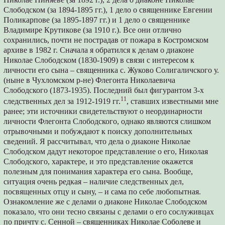
Слободском (за 1894-1895 гг.), 1 дело о священнике Евгении
Поликарпове (за 1895-1897 гг.) и 1 дело о священнике
Владимире Крутикове (за 1910 г.). Все они отлично
сохранились, почти не пострадав от пожара в Костромском
архиве в 1982 г. Сначала я обратился к делам о диаконе
Николае Слободском (1830-1909) в связи с интересом к
личности его сына – священника с. Жуково Солигаличского у.
(ныне в Чухломском р-не) Флегонта Николаевича
Слободского (1873-1935). Последний был фигурантом 3-х
11
следственных дел за 1912-1919 гг.
, ставших известными мне
ранее; эти источники свидетельствуют о неординарности
личности Флегонта Слободского, однако являются слишком
отрывочными и побуждают к поиску дополнительных
сведений. Я рассчитывал, что дела о диаконе Николае
Слободском дадут некоторое представление о его, Николая
Слободского, характере, и это представление окажется
полезным для понимания характера его сына. Вообще,
ситуация очень редкая – наличие следственных дел,
посвященных отцу и сыну, – и сама по себе любопытная.
Ознакомление же с делами о диаконе Николае Слободском
показало, что они тесно связаны с делами о его сослуживцах
по причту с. Сенной – священниках Николае Соболеве и