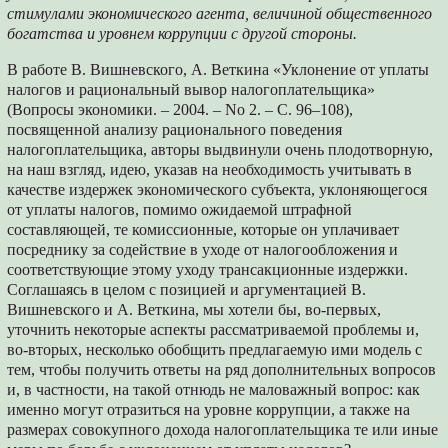
стимулами экономического агента, величиной общественного
богатства и уровнем коррупции с другой стороны.
В работе В. Вишневского, А. Веткина «Уклонение от уплаты
налогов и рациональный вывор налогоплательщика»
(Вопросы экономики. – 2004. – No 2. – С. 96–108),
посвященной анализу рационального поведения
налогоплательщика, авторы выдвинули очень плодотворную,
на наш взгляд, идею, указав на необходимость учитывать в
качестве издержек экономического субъекта, уклоняющегося
от уплаты налогов, помимо ожидаемой штрафной
составляющей, те комиссионные, которые он уплачивает
посреднику за содействие в уходе от налогообложения и
соответствующие этому уходу трансакционные издержки.
Соглашаясь в целом с позицией и аргументацией В.
Вишневского и А. Веткина, мы хотели бы, во-первых,
уточнить некоторые аспекты рассматриваемой проблемы и,
во-вторых, несколько обобщить предлагаемую ими модель с
тем, чтобы получить ответы на ряд дополнительных вопросов
и, в частности, на такой отнюдь не маловажный вопрос: как
именно могут отразиться на уровне коррупции, а также на
размерах совокупного дохода налогоплательщика те или иные