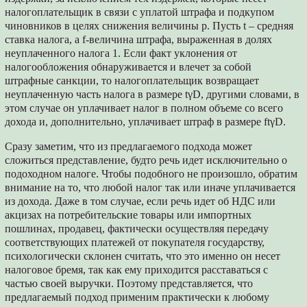
налогоплательщик в связи с уплатой штрафа и подкупом
чиновников в целях снижения величины p. Пусть t – средняя
ставка налога, а f-величина штрафа, выраженная в долях
неуплаченного налога 1. Если факт уклонения от
налогообложения обнаруживается и влечет за собой
штрафные санкции, то налогоплательщик возвращает
неуплаченную часть налога в размере tγD, другими словами, в
этом случае он уплачивает налог в полном объеме со всего
дохода и, дополнительно, уплачивает штраф в размере ftγD.
Сразу заметим, что из предлагаемого подхода может
сложиться представление, будто речь идет исключительно о
подоходном налоге. Чтобы подобного не произошло, обратим
внимание на то, что любой налог так или иначе уплачивается
из дохода. Даже в том случае, если речь идет об НДС или
акцизах на потребительские товары или импортных
пошлинах, продавец, фактически осуществляя передачу
соответствующих платежей от покупателя государству,
психологически склонен считать, что это именно он несет
налоговое бремя, так как ему приходится расставаться с
частью своей выручки. Поэтому представляется, что
предлагаемый подход применим практически к любому