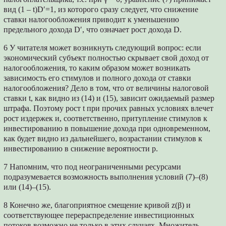
вид (1 – t)D′=1, из которого сразу следует, что снижение
ставки налогообложения приводит к уменьшению
предельного дохода D′, что означает рост дохода D.
6 У читателя может возникнуть следующий вопрос: если
экономический субъект полностью скрывает свой доход от
налогообложения, то каким образом может возникать
зависимость его стимулов и полного дохода от ставки
налогообложения? Дело в том, что от величины налоговой
ставки t, как видно из (14) и (15), зависит ожидаемый размер
штрафа. Поэтому рост t при прочих равных условиях влечет
рост издержек и, соответственно, притупление стимулов к
инвестированию в повышение дохода при одновременном,
как будет видно из дальнейшего, возрастании стимулов к
инвестированию в снижение вероятности p.
7 Напомним, что под неограниченными ресурсами
подразумевается возможность выполнения условий (7)–(8)
или (14)–(15).
8 Конечно же, благоприятное смещение кривой z(β) и
соответствующее перераспределение инвестиционных
потоков возможно не только в этих случаях. Множитель,