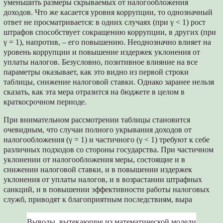
уменьшить размеры скрываемых от налогообложения
доходов. Что же касается уровня коррупции, то однозначный
ответ не просматривается: в одних случаях (при γ < 1) рост
штрафов способствует сокращению коррупции, в других (при
γ = 1), напротив, – его повышению. Неоднозначно влияет на
уровень коррупции и повышение издержек уклонения от
уплаты налогов. Безусловно, позитивное влияние на все
параметры оказывает, как это видно из первой строки
таблицы, снижение налоговой ставки. Однако заранее нельзя
сказать, как эта мера отразится на бюджете в целом в
краткосрочном периоде.
При внимательном рассмотрении таблицы становится
очевидным, что случаи полного укрывания доходов от
налогообложения (γ = 1) и частичного (γ < 1) требуют к себе
различных подходов со стороны государства. При частичном
уклонении от налогообложения меры, состоящие и в
снижении налоговой ставки, и в повышении издержек
уклонения от уплаты налогов, и в возрастании штрафных
санкций, и в повышении эффективности работы налоговых
служб, приводят к благоприятным последствиям, выра
Выводы, вытекающие из математической модели