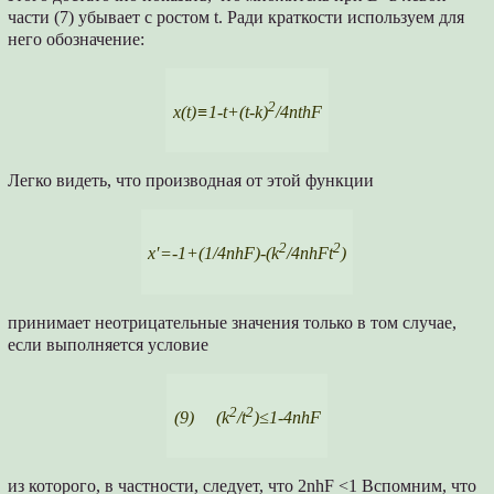
части (7) убывает с ростом t. Ради краткости используем для
него обозначение:
2
x(t)≡1-t+(t-k)
/4nthF
Легко видеть, что производная от этой функции
2
2
x′=-1+(1/4nhF)-(k
/4nhFt
)
принимает неотрицательные значения только в том случае,
если выполняется условие
2
2
(9) (k
/t
)≤1-4nhF
из которого, в частности, следует, что 2nhF <1 Вспомним, что