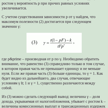
ростом γ вероятность p при прочих равных условиях
увеличивается.
С учетом существования зависимости p от γ найдем, что
максимум полезности (2) достигается при следующем
значении γ:
где p&prime – производная от p по γ. Необходимо обратить
внимание, что равенство (3) справедливо только в том случае,
в котором правая часть не превышает единицу и не меньше
нуля. Если же правая часть (3) больше единицы, то γ = 1. Как
будет видно из дальнейшего, два случая, отвечающие
условиям γ lt; 1 и γ = 1, существенно различаются между
собой.
Из (3) можно сделать следующий вывод: величина γ – доля
дохода, укрываемая от налогообложения, убывает с ростом k –
величины комиссионных выплат и трансакционных издержек