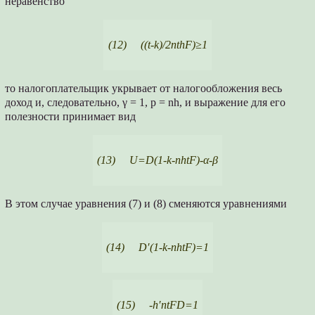
неравенство
(12) ((t-k)/2nthF)≥1
то налогоплательщик укрывает от налогообложения весь
доход и, следовательно, γ = 1, p = nh, и выражение для его
полезности принимает вид
(13) U=D(1-k-nhtF)-α-β
В этом случае уравнения (7) и (8) сменяются уравнениями
(14) D′(1-k-nhtF)=1
(15) -h′ntFD=1