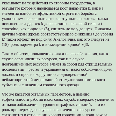
указывают на те действия со стороны государства, в
результате которых наблюдается рост параметра k, как на
элементы наиболее эффективной стратегии борьбы с
уклонением налогоплательщика от уплаты налогов. Только
повышение издержек k до величины налоговой ставки t
способно, как видно из (5), снизить долю γ до нуля. Никаким
другим мерам (кроме соответствующего снижения t до уровня
k) такой эффект не под силу. Аналогична, как это следует из
(18), роль параметра k и в смещении кривой z(β).
Таким образом, повышение ставки налогообложения, как в
случае ограниченных ресурсов, так и в случае
неограниченных ресурсов влечет за собой ряд отрицательных
последствий – растет и укрываемая от налогообложения доля
дохода, и спрос на коррупцию с одновременной
неблагоприятной деформацией стимулов экономического
субъекта и снижением совокупного дохода.
Что же касается остальных параметров, а именно:
эффективности работы налоговых служб, издержек уклонения
от налогообложения и уровня штрафных санкций, – то их
роль при переходе к случаю ограниченных ресурсов
сохраняется в отношении уровня коррупции и доли дохода,