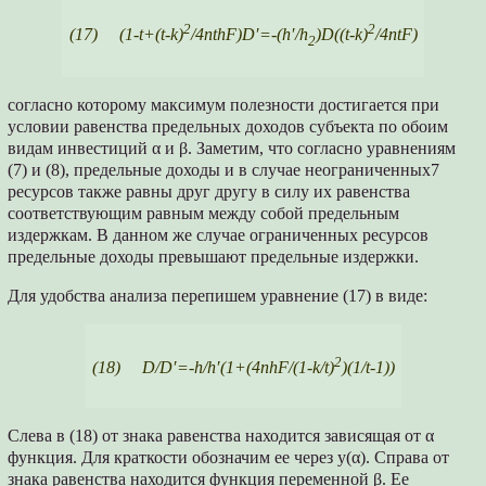
2
2
(17) (1-t+(t-k)
/4nthF)D′=-(h′/h
)D((t-k)
/4ntF)
2
согласно которому максимум полезности достигается при
условии равенства предельных доходов субъекта по обоим
видам инвестиций α и β. Заметим, что согласно уравнениям
(7) и (8), предельные доходы и в случае неограниченных7
ресурсов также равны друг другу в силу их равенства
соответствующим равным между собой предельным
издержкам. В данном же случае ограниченных ресурсов
предельные доходы превышают предельные издержки.
Для удобства анализа перепишем уравнение (17) в виде:
2
(18) D/D′=-h/h′(1+(4nhF/(1-k/t)
)(1/t-1))
Слева в (18) от знака равенства находится зависящая от α
функция. Для краткости обозначим ее через y(α). Справа от
знака равенства находится функция переменной β. Ее