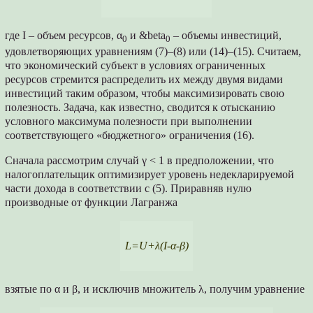
где I – объем ресурсов, α
и &beta
– объемы инвестиций,
0
0
удовлетворяющих уравнениям (7)–(8) или (14)–(15). Считаем,
что экономический субъект в условиях ограниченных
ресурсов стремится распределить их между двумя видами
инвестиций таким образом, чтобы максимизировать свою
полезность. Задача, как известно, сводится к отысканию
условного максимума полезности при выполнении
соответствующего «бюджетного» ограничения (16).
Сначала рассмотрим случай γ < 1 в предположении, что
налогоплательщик оптимизирует уровень недекларируемой
части дохода в соответствии с (5). Приравняв нулю
производные от функции Лагранжа
L=U+λ(I-α-β)
взятые по α и β, и исключив множитель λ, получим уравнение