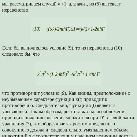
мы рассматриваем случай γ <1, а, значит, из (5) вытекает
неравенство
(10) ((t-k)/2nthF)≤1⇒(k/t)>1-2nhF
Если бы выполнялось условие (9), то из неравенства (10)
следовало бы, что
2
2
2
2
2
k
/t
>(1-2nhF)
⇒k
/t
>1-4nhF
что противоречит условию (9). Как видим, предположение о
неубывающем характере функции x(t) приводит к
противоречию. Следовательно, функция x(t) является
убывающей. Таким образом, рост ставки налогообложения
приводитснижению значения множителя при D′ в левой части
уравнения (7), что оборачивается ростом предельного
совокупного дохода и, следовательно, уменьшением объема
инвестиций α с соответствующим падением величины дохода.