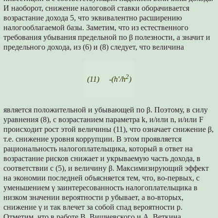
И наоборот, снижение налоговой ставки оборачивается
возрастание дохода 5, что эквивалентно расширению
налогооблагаемой базы. Заметим, что из естественного
требования убывания предельной по β полезности, а значит и
предельного дохода, из (6) и (8) следует, что величина
2
(11) -(h′/h
)
является положительной и убывающей по β. Поэтому, в силу
уравнения (8), с возрастанием параметра k, и/или n, и/или F
происходит рост этой величины (11), что означает снижение β,
т.е. снижение уровня коррупции. В этом проявляется
рациональность налогоплательщика, который в ответ на
возрастание рисков снижает и укрываемую часть дохода, в
соответствии с (5), и величину β. Максимизирующий эффект
на экономии последней объясняется тем, что, во-первых, с
уменьшением γ заинтересованность налогоплательщика в
низком значении вероятности p убывает, а во-вторых,
снижение γ и так влечет за собой спад вероятности p.
Отметим, что в работе В. Вишневского и А. Веткина