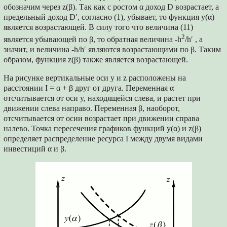
обозначим через z(β). Так как с ростом α доход D возрастает, а
предельный доход D′, согласно (1), убывает, то функция y(α)
является возрастающей. В силу того что величина (11)
2
является убывающей по β, то обратная величина -h
/h′ , а
значит, и величина -h/h′ являются возрастающими по β. Таким
образом, функция z(β) также является возрастающей.
На рисунке вертикальные оси y и z расположены на
расстоянии I = α + β друг от друга. Переменная α
отсчитывается от оси y, находящейся слева, и растет при
движении слева направо. Переменная β, наоборот,
отсчитывается от осии возрастает при движении справа
налево. Точка пересечения графиков функций y(α) и z(β)
определяет распределение ресурса I между двумя видами
инвестиций α и β.