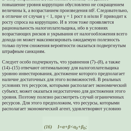
повышение уровня коррупции обусловлено не сокращением
величины k, а возрастанием произведения ntF. Следовательно,
в отличие от случая γ < 1, при γ = 1 рост n и/или F приводит к
росту спроса на коррупцию. И в этом тоже проявляется
рациональность налогоплательщика, ибо в условиях
возрастающих рисков и укрывания от налогообложения всего
дохода он может максимизировать ожидаемую полезность
только путем снижения вероятности оказаться подвергнутым
штрафным санкциям.
Следует особо подчеркнуть, что уравнения (7)–(8), а также
(14)–(15) отвечают оптимальному для налогоплательщика
уровню инвестирования, достижение которого предполагает
наличие достаточных для этого возможностей. В реальных
условиях тех ресурсов, которыми располагает экономический
субъект, может оказаться недостаточно для достижения этого
уровня. Поэтому полезно рассмотреть случай ограниченных
ресурсов. Для этого предположим, что ресурсы, которыми
располагает экономический агент, удовлетворяют условию
(16) I=α+β<α
+β
;
0
0