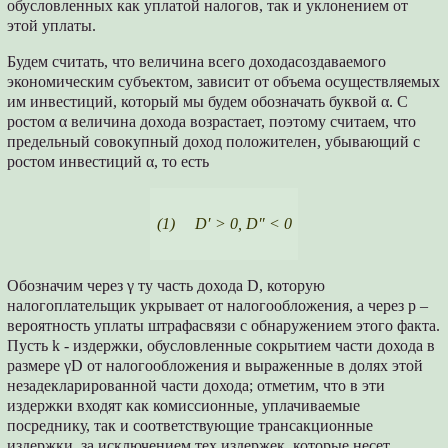
обусловленных как уплатой налогов, так и уклонением от
этой уплаты.
Будем считать, что величина всего доходасоздаваемого
экономическим субъектом, зависит от объема осуществляемых
им инвестиций, который мы будем обозначать буквой α. С
ростом α величина дохода возрастает, поэтому считаем, что
предельный совокупный доход положителен, убывающий с
ростом инвестиций α, то есть
(1) D′ > 0, D″ < 0
Обозначим через γ ту часть дохода D, которую
налогоплательщик укрывает от налогообложения, а через p –
вероятность уплаты штрафасвязи с обнаружением этого факта.
Пусть k - издержки, обусловленные сокрытием части дохода в
размере γD от налогообложения и выраженные в долях этой
незадекларированной части дохода; отметим, что в эти
издержки входят как комиссионные, уплачиваемые
посреднику, так и соответствующие трансакционные
издержки, за исключением тех издержек, которые несет