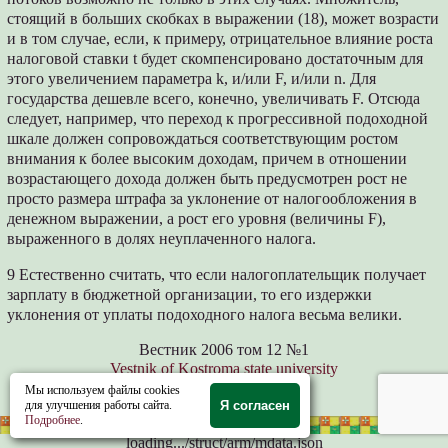
стоящий в больших скобках в выражении (18), может возрасти
и в том случае, если, к примеру, отрицательное влияние роста
налоговой ставки t будет скомпенсировано достаточным для
этого увеличением параметра k, и/или F, и/или n. Для
государства дешевле всего, конечно, увеличивать F. Отсюда
следует, например, что переход к прогрессивной подоходной
шкале должен сопровождаться соответствующим ростом
внимания к более высоким доходам, причем в отношении
возрастающего дохода должен быть предусмотрен рост не
просто размера штрафа за уклонение от налогообложения в
денежном выражении, а рост его уровня (величины F),
выраженного в долях неуплаченного налога.
9 Естественно считать, что если налогоплательщик получает
зарплату в бюджетной организации, то его издержки
уклонения от уплаты подоходного налога весьма велики.
Вестник 2006 том 12 №1
Vestnik of Kostroma state university
Мы используем файлы cookies
<<
17
18
19
20
21
>>
для улучшения работы сайта.
Я согласен
Подробнее
.