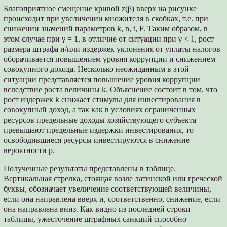
Благоприятное смещение кривой z(β) вверх на рисунке
происходит при увеличении множителя в скобках, т.е. при
снижении значений параметров k, n, t, F. Таким образом, в
этом случае при γ = 1, в отличие от ситуации при γ < 1, рост
размера штрафа и/или издержек уклонения от уплаты налогов
оборачивается повышением уровня коррупции и снижением
совокупного дохода. Несколько неожиданным в этой
ситуации представляется повышение уровня коррупции
вследствие роста величины k. Объяснение состоит в том, что
рост издержек k снижает стимулы для инвестирования в
совокупный доход, а так как в условиях ограниченных
ресурсов предельные доходы хозяйствующего субъекта
превышают предельные издержки инвестирования, то
освободившиеся ресурсы инвестируются в снижение
вероятности p.
Полученные результаты представлены в таблице.
Вертикальная стрелка, стоящая возле латинской или греческой
буквы, обозначает увеличение соответствующей величины,
если она направлена вверх и, соответственно, снижение, если
она направлена вниз. Как видно из последней строки
таблицы, ужесточение штрафных санкций способно