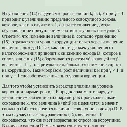
Из уравнения (14) следует, что рост величин k, n, t, F при γ = 1
приводит к увеличению предельного совокупного дохода,
которое, как и в случае γ < 1, означает снижение дохода,
обусловленное притуплением соответствующих стимулов 6.
Отметим, что изменение величины k, согласно уравнению
(15), отражается на уровне коррупции только через изменение
величины дохода D. Так как рост издержек уклонения от
налогообложения приводит к снижению дохода D, которое в
силу уравнения (15) оборачивается ростом убывающей по β
величины - h′ , то в результате наблюдается снижение спроса
на коррупцию. Таким образом, рост величины k и при γ < 1, и
при γ = 1 способствует снижению уровня коррупции.
Для того чтобы установить характер влияния на уровень
коррупции параметров n, t, F предположим, что наряду с
увеличением значений этих параметров происходит такое
сокращение k, что величина k+nhtF не изменяется, а значит,
согласно (14), сохраняется величина совокупного дохода D. В
этом случае, согласно уравнению (15), величина - h′
сокращается, что означает возрастание спроса на коррупцию.
В силу сохранения D, мы можем считать, что данное