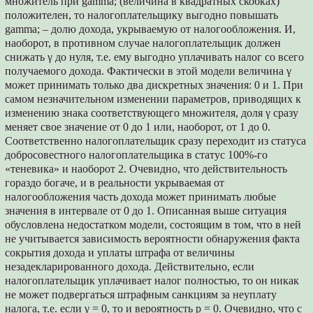
множитель при gamma; (величина в квадратных скобках)
положителен, то налогоплательщику выгодно повышать
gamma; – долю дохода, укрываемую от налогообложения. И,
наоборот, в противном случае налогоплательщик должен
снижать γ до нуля, т.е. ему выгодно уплачивать налог со всего
получаемого дохода. Фактически в этой модели величина γ
может принимать только два дискретных значения: 0 и 1. При
самом незначительном изменении параметров, приводящих к
изменению знака соответствующего множителя, доля γ сразу
меняет свое значение от 0 до 1 или, наоборот, от 1 до 0.
Соответственно налогоплательщик сразу переходит из статуса
добросовестного налогоплательщика в статус 100%-го
«теневика» и наоборот 2. Очевидно, что действительность
гораздо богаче, и в реальности укрываемая от
налогообложения часть дохода может принимать любые
значения в интервале от 0 до 1. Описанная выше ситуация
обусловлена недостатком модели, состоящим в том, что в ней
не учитывается зависимость вероятности обнаружения факта
сокрытия дохода и уплаты штрафа от величины
незадекларированного дохода. Действительно, если
налогоплательщик уплачивает налог полностью, то он никак
не может подвергаться штрафным санкциям за неуплату
налога, т.е. если γ = 0, то и вероятность p = 0. Очевидно, что с