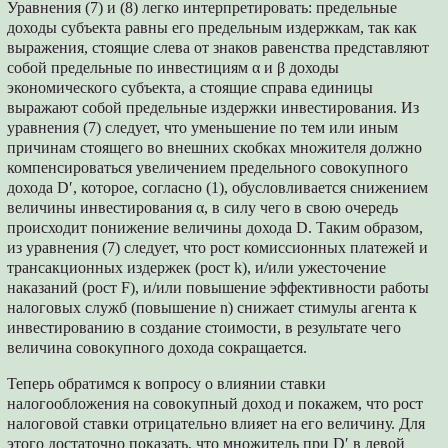
Уравнения (7) и (8) легко интерпретировать: предельные
доходы субъекта равны его предельным издержкам, так как
выражения, стоящие слева от знаков равенства представляют
собой предельные по инвестициям α и β доходы
экономического субъекта, а стоящие справа единицы
выражают собой предельные издержки инвестирования. Из
уравнения (7) следует, что уменьшение по тем или иным
причинам стоящего во внешних скобках множителя должно
компенсироваться увеличением предельного совокупного
дохода D′, которое, согласно (1), обусловливается снижением
величины инвестирования α, в силу чего в свою очередь
происходит понижение величины дохода D. Таким образом,
из уравнения (7) следует, что рост комиссионных платежей и
трансакционных издержек (рост k), и/или ужесточение
наказаний (рост F), и/или повышение эффективности работы
налоговых служб (повышение n) снижает стимулы агента к
инвестированию в создание стоимости, в результате чего
величина совокупного дохода сокращается.
Теперь обратимся к вопросу о влиянии ставки
налогообложения на совокупный доход и покажем, что рост
налоговой ставки отрицательно влияет на его величину. Для
этого достаточно показать, что множитель при D′ в левой