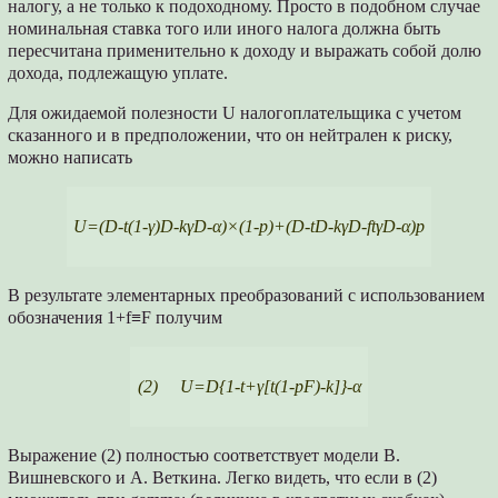
налогу, а не только к подоходному. Просто в подобном случае
номинальная ставка того или иного налога должна быть
пересчитана применительно к доходу и выражать собой долю
дохода, подлежащую уплате.
Для ожидаемой полезности U налогоплательщика с учетом
сказанного и в предположении, что он нейтрален к риску,
можно написать
U=(D-t(1-γ)D-kγD-α)×(1-p)+(D-tD-kγD-ftγD-α)p
В результате элементарных преобразований с использованием
обозначения 1+f≡F получим
(2) U=D{1-t+γ[t(1-pF)-k]}-α
Выражение (2) полностью соответствует модели В.
Вишневского и А. Веткина. Легко видеть, что если в (2)