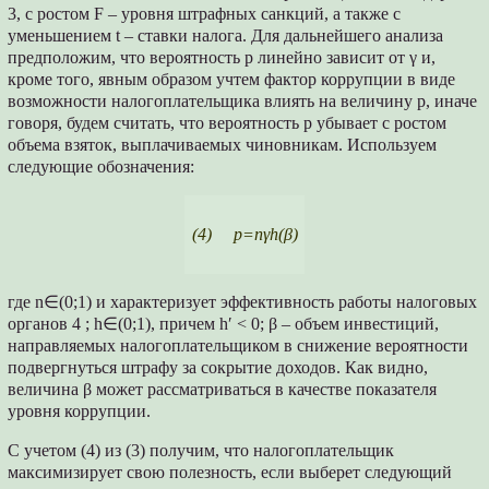
3, с ростом F – уровня штрафных санкций, а также с
уменьшением t – ставки налога. Для дальнейшего анализа
предположим, что вероятность p линейно зависит от γ и,
кроме того, явным образом учтем фактор коррупции в виде
возможности налогоплательщика влиять на величину p, иначе
говоря, будем считать, что вероятность p убывает с ростом
объема взяток, выплачиваемых чиновникам. Используем
следующие обозначения:
(4) p=nγh(β)
где n∈(0;1) и характеризует эффективность работы налоговых
органов 4 ; h∈(0;1), причем h′ < 0; β – объем инвестиций,
направляемых налогоплательщиком в снижение вероятности
подвергнуться штрафу за сокрытие доходов. Как видно,
величина β может рассматриваться в качестве показателя
уровня коррупции.
С учетом (4) из (3) получим, что налогоплательщик
максимизирует свою полезность, если выберет следующий