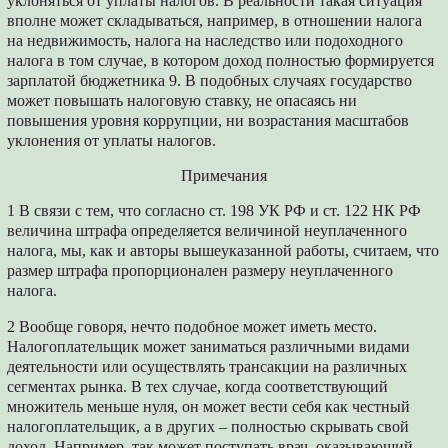
уклоняться от уплаты налогов. В реальности такая ситуация
вполне может складываться, например, в отношении налога
на недвижимость, налога на наследство или подоходного
налога в том случае, в котором доход полностью формируется
зарплатой бюджетника 9. В подобных случаях государство
может повышать налоговую ставку, не опасаясь ни
повышения уровня коррупции, ни возрастания масштабов
уклонения от уплаты налогов.
Примечания
1 В связи с тем, что согласно ст. 198 УК РФ и ст. 122 НК РФ
величина штрафа определяется величиной неуплаченного
налога, мы, как и авторы вышеуказанной работы, считаем, что
размер штрафа пропорционален размеру неуплаченного
налога.
2 Вообще говоря, нечто подобное может иметь место.
Налогоплательщик может заниматься различными видами
деятельности или осуществлять трансакции на различных
сегментах рынка. В тех случае, когда соответствующий
множитель меньше нуля, он может вести себя как честный
налогоплательщик, а в других – полностью скрывать свой
доход. Например, так может поступать врач, оказывающий