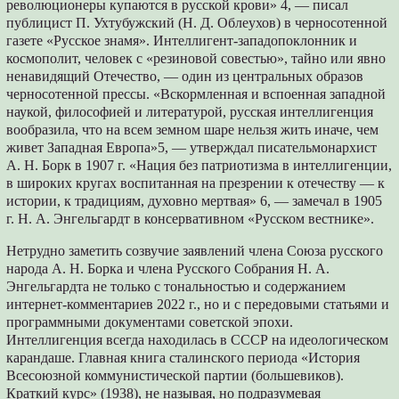
революционеры купаются в русской крови» 4, — писал
публицист П. Ухтубужский (Н. Д. Облеухов) в черносотенной
газете «Русское знамя». Интеллигент-западопоклонник и
космополит, человек с «резиновой совестью», тайно или явно
ненавидящий Отечество, — один из центральных образов
черносотенной прессы. «Вскормленная и вспоенная западной
наукой, философией и литературой, русская интеллигенция
вообразила, что на всем земном шаре нельзя жить иначе, чем
живет Западная Европа»5, — утверждал писательмонархист
А. Н. Борк в 1907 г. «Нация без патриотизма в интеллигенции,
в широких кругах воспитанная на презрении к отечеству — к
истории, к традициям, духовно мертвая» 6, — замечал в 1905
г. Н. А. Энгельгардт в консервативном «Русском вестнике».
Нетрудно заметить созвучие заявлений члена Союза русского
народа А. Н. Борка и члена Русского Собрания Н. А.
Энгельгардта не только с тональностью и содержанием
интернет-комментариев 2022 г., но и с передовыми статьями и
программными документами советской эпохи.
Интеллигенция всегда находилась в СССР на идеологическом
карандаше. Главная книга сталинского периода «История
Всесоюзной коммунистической партии (большевиков).
Краткий курс» (1938), не называя, но подразумевая