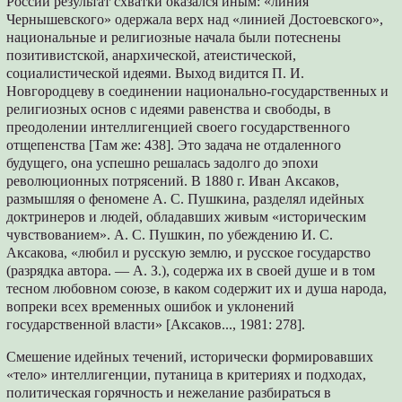
России результат схватки оказался иным: «линия
Чернышевского» одержала верх над «линией Достоевского»,
национальные и религиозные начала были потеснены
позитивистской, анархической, атеистической,
социалистической идеями. Выход видится П. И.
Новгородцеву в соединении национально-государственных и
религиозных основ с идеями равенства и свободы, в
преодолении интеллигенцией своего государственного
отщепенства [Там же: 438]. Это задача не отдаленного
будущего, она успешно решалась задолго до эпохи
революционных потрясений. В 1880 г. Иван Аксаков,
размышляя о феномене А. С. Пушкина, разделял идейных
доктринеров и людей, обладавших живым «историческим
чувствованием». А. С. Пушкин, по убеждению И. С.
Аксакова, «любил и русскую землю, и русское государство
(разрядка автора. — А. З.), содержа их в своей душе и в том
тесном любовном союзе, в каком содержит их и душа народа,
вопреки всех временных ошибок и уклонений
государственной власти» [Аксаков..., 1981: 278].
Смешение идейных течений, исторически формировавших
«тело» интеллигенции, путаница в критериях и подходах,
политическая горячность и нежелание разбираться в