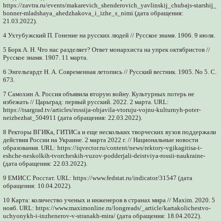
https://zavtra.ru/events/makarevich_shenderovich_yavlinskij_chubajs-starshij_
bonner-mladshaya_ahedzhakova_i_izhe_s_nimi (дата обращения:
21.03.2022).
4 Ухтубужский П. Гонение на русских людей // Русское знамя. 1906. 9 июля.
5 Борк А. Н. Что нас разделяет? Ответ монархиста на упрек октябристов //
Русское знамя. 1907. 11 марта.
6 Энгельгардт Н. А. Современная летопись // Русский вестник. 1905. No 5. С.
673.
7 Самохин А. Россия объявила вторую войну. Культурных потерь не
избежать // Царьград: первый русский. 2022. 2 марта. URL:
https://tsargrad.tv/articles/rossija-objavila-vtoruju-vojnu-kulturnyh-poter-
neizbezhat_504911 (дата обращения: 22.03.2022).
8 Ректоры ВГИКа, ГИТИСа и еще нескольких творческих вузов поддержали
действия России на Украине. 2 марта 2022 г. // Национальные новости
образования. URL: https://iqvector.ru/content/news/rektory-vgikagitisa-i-
eshche-neskolkih-tvorcheskih-vuzov-podderjali-deistviya-rossii-naukraine-
(дата обращения: 22.03.2022).
9 ЕМИСС Росстат. URL: https://www.fedstat.ru/indicator/31547 (дата
обращения: 10.04.2022).
10 Карта: количество ученых и инженеров в странах мира // Maxim. 2020. 5
нояб. URL: https://www.maximonline.ru/longreads/_article/kartakolichestvo-
uchyonykh-i-inzhenerov-v-stranakh-mira/ (дата обращения: 18.04.2022).