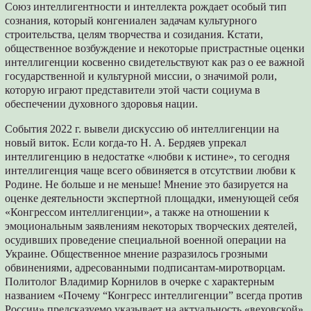
Союз интеллигентности и интеллекта рождает особый тип
сознания, который конгениален задачам культурного
строительства, целям творчества и созидания. Кстати,
общественное возбуждение и некоторые пристрастные оценки
интеллигенции косвенно свидетельствуют как раз о ее важной
государственной и культурной миссии, о значимой роли,
которую играют представители этой части социума в
обеспечении духовного здоровья нации.
События 2022 г. вывели дискуссию об интеллигенции на
новый виток. Если когда-то Н. А. Бердяев упрекал
интеллигенцию в недостатке «любви к истине», то сегодня
интеллигенция чаще всего обвиняется в отсутствии любви к
Родине. Не больше и не меньше! Мнение это базируется на
оценке деятельности экспертной площадки, именующей себя
«Конгрессом интеллигенции», а также на отношении к
эмоциональным заявлениям некоторых творческих деятелей,
осудивших проведение специальной военной операции на
Украине. Общественное мнение разразилось грозными
обвинениями, адресованными подписантам-миротворцам.
Политолог Владимир Корнилов в очерке с характерным
названием «Почему “Конгресс интеллигенции” всегда против
России» предсказуемо указывает на актуальность «веховской»