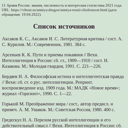
11 Армия России: звания, численность и интересная статистика 2021 года.
URL: https://vfront.ru/armiya-drugoe/armiya-rossii-chislennost.html (дата
обращения: 19.04.2022).
Список источников
Аксаков К. С., Аксаков И. С. Литературная критика / сост. А.
С. Курилов. М.: Современник, 1981. 384 с.
Арсеньев К. К. Пути и приемы покаяния // Вехи.
Интеллигенция в России: сб. ст., 1909—1910 / сост. Н.
Казакова. М.: Молодая гвардия, 1991. С. 221—226.
Бердяев Н. А. Философская истина и интеллигентская правда
// Вехи: сб. ст. о рус. интеллигенции. Репринт.
воспроизведение изд. 1909 года. М.: МАДК «Новое время»;
журнал «Горизонт», 1990. С. 1—22.
Горький М. Преображение мира / сост., автор предисл. и
примеч. А. М. Ушаков. М.: Советская Россия, 1980. 400 с.
Гредескул Н. А. Перелом русской интеллигенции и его
действительный смысл // Вехи. Интеллигенция в России: сб.