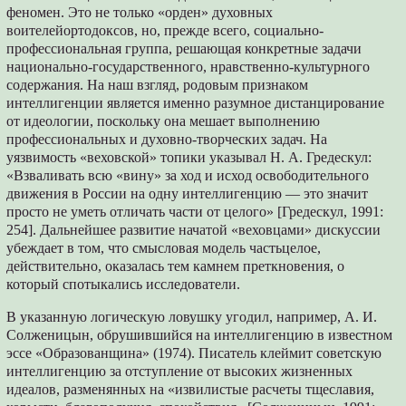
феномен. Это не только «орден» духовных
воителейортодоксов, но, прежде всего, социально-
профессиональная группа, решающая конкретные задачи
национально-государственного, нравственно-культурного
содержания. На наш взгляд, родовым признаком
интеллигенции является именно разумное дистанцирование
от идеологии, поскольку она мешает выполнению
профессиональных и духовно-творческих задач. На
уязвимость «веховской» топики указывал Н. А. Гредескул:
«Взваливать всю «вину» за ход и исход освободительного
движения в России на одну интеллигенцию — это значит
просто не уметь отличать части от целого» [Гредескул, 1991:
254]. Дальнейшее развитие начатой «веховцами» дискуссии
убеждает в том, что смысловая модель частьцелое,
действительно, оказалась тем камнем преткновения, о
который спотыкались исследователи.
В указанную логическую ловушку угодил, например, А. И.
Солженицын, обрушившийся на интеллигенцию в известном
эссе «Образованщина» (1974). Писатель клеймит советскую
интеллигенцию за отступление от высоких жизненных
идеалов, разменянных на «извилистые расчеты тщеславия,