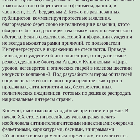
трактовки этого общественного феномена, данной, в
частности, Н. А. Бердяевым 2. Кто-то из разгневанных
публицистов, комментируя протестные заявления,
благоразумно берет слово интеллигенция в кавычки, ктото
обходится без них, расширяя тем самым зону полемического
обстрела. Если в средствах массовой информации суждения
не всегда выходят за рамки приличий, то пользователи
Интернетресурсов в выражениях не стесняются. Приведу
лишь одно суждение об интеллигенции, отнюдь не самое
резкое, сделанное блогером Андреем Куприковым: «Цирк
уродов, дегенератов и эпических тварей в нелепом шествии
клоунских колпаков»3. Под разухабистым пером обитателей
социальных сетей интеллигенция предстает как группа
продажных, антипатриотичных, безответственных
политических иждивенцев, готовых по дешевке распродать
национальные интересы страны.
Конечно, высказывались подобные претензии и прежде. В
начале ХХ столетия российская ультраправая печать
изобиловала антиинтеллигентскими инвективами: очерками,
фельетонами, карикатурами, баснями, эпиграммами.
«Упоенные своим временным торжеством, интеллигенты-