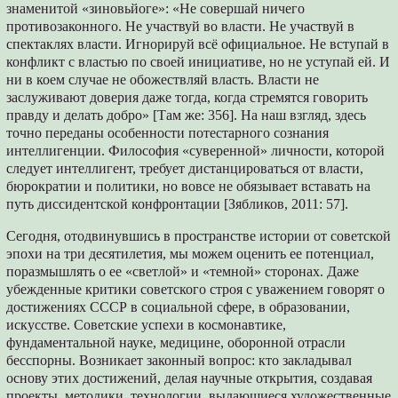
знаменитой «зиновьйоге»: «Не совершай ничего
противозаконного. Не участвуй во власти. Не участвуй в
спектаклях власти. Игнорируй всё официальное. Не вступай в
конфликт с властью по своей инициативе, но не уступай ей. И
ни в коем случае не обожествляй власть. Власти не
заслуживают доверия даже тогда, когда стремятся говорить
правду и делать добро» [Там же: 356]. На наш взгляд, здесь
точно переданы особенности потестарного сознания
интеллигенции. Философия «суверенной» личности, которой
следует интеллигент, требует дистанцироваться от власти,
бюрократии и политики, но вовсе не обязывает вставать на
путь диссидентской конфронтации [Зябликов, 2011: 57].
Сегодня, отодвинувшись в пространстве истории от советской
эпохи на три десятилетия, мы можем оценить ее потенциал,
поразмышлять о ее «светлой» и «темной» сторонах. Даже
убежденные критики советского строя с уважением говорят о
достижениях СССР в социальной сфере, в образовании,
искусстве. Советские успехи в космонавтике,
фундаментальной науке, медицине, оборонной отрасли
бесспорны. Возникает законный вопрос: кто закладывал
основу этих достижений, делая научные открытия, создавая
проекты, методики, технологии, выдающиеся художественные