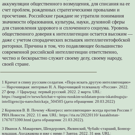
аккумуляции общественного возмущения, для списания на ее
счет проблем, рожденных стратегическими провалами и
просчетами. Российские граждане не утратили понимания
значимости образования, культуры, науки, духовной сферы
для становления здорового и сплоченного социума. Уровень
общественного доверия к интеллигенции остается высоким —
даже с учетом спорадических вспышек интеллигентофобской
риторики. Причина в том, что подавляющее большинство
современной российской интеллигенции ответственно,
честно и бескорыстно служит своему делу, своему народу,
своей стране.
1 Кричат в спину русским солдатам. «Пора искать другую интеллигенцию»
— Нарочницкая: интервью Н. А. Нарочницкой телеканалу «Россия». 2022.
27 февр. // Царьград: первый русский. 2022. 2 марта. URL:
https://tsargrad.tv/news/krichat-v-spinu-russkim-soldatam-pora-iskatdruguju-
intelligenciju-narochnickaja_504505 (дата обращения: 20.03.2022)
2 Корнилов В. В. Почему «Конгресс интеллигенции» всегда против России //
РИА Новости. 2022. 11 янв. URL: https://ria.ru/20220110/ kazakhstan-
1767073390.html (дата обращения: 21.03.2022).
3 Иванов А. Макаревич, Шендерович, Явлинский, Чубайс-старший, Боннэр-
младшая, Ахеджакова и иже с ними // Завтра. 2022. 31 янв. URL: