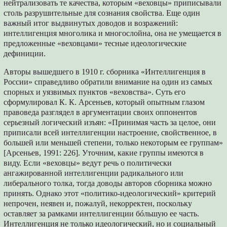
нейтрализовать те качества, которым «веховцы» приписывали
столь разрушительные для сознания свойства. Еще один
важный итог выдвинутых доводов и возражений:
интеллигенция многолика и многослойна, она не умещается в
предложенные «веховцами» тесные идеологические
дефиниции.
Авторы вышедшего в 1910 г. сборника «Интеллигенция в
России» справедливо обратили внимание на один из самых
спорных и уязвимых пунктов «веховства». Суть его
сформулировал К. К. Арсеньев, который опытным глазом
правоведа разглядел в аргументации своих оппонентов
серьезный логический изъян: «Принимая часть за целое, они
приписали всей интеллигенции настроение, свойственное, в
большей или меньшей степени, только некоторым ее группам»
[Арсеньев, 1991: 226]. Уточним, какие группы имеются в
виду. Если «веховцы» ведут речь о политически
ангажированной интеллигенции радикального или
либерального толка, тогда доводы авторов сборника можно
принять. Однако этот «политико-идеологический» критерий
непрочен, неявен и, пожалуй, некорректен, поскольку
оставляет за рамками интеллигенции бóльшую ее часть.
Интеллигенция не только идеологический, но и социальный