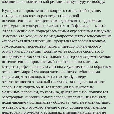
военщины и политической реакции на культуру и свободу.
Нуждается в прояснении и вопрос о социальной группе,
которую называют по-разному: «творческой
интеллигенцией», «творческими деятелями», «деятелями
культуры», «культурной элитой» и т. п. В феврале — марте
2022 г. именно она подверглась самым агрессивным нападкам.
Заметим, что кочующее по медиапространству словосочетание
«творческая интеллигенция» представляет собой плеоназм,
тождесловие: творчество является методологией любого
отряда интеллигенции, формирует ее родовое свойство. В
исторической науке есть устоявшийся термин художественная
интеллигенция, применяемый по отношению к лицам,
которые профессионально связаны с художественно-образным
освоением мира. Эти люди часто являются публичными
фигурами, что накладывает на них особую меру
ответственности за каждый поступок, за каждое сказанное
слово. Если судить об интеллигенции по некоторым
медийным персонам, то картина, действительно, получается
безотрадная. Высокий смысл слова интеллигенция понятен
подавляющему большинству общества, многие инстинктивно
чувствуют, что отождествление с этой социальной группой
некоторых популярных эстрадных и медийных деятелей не