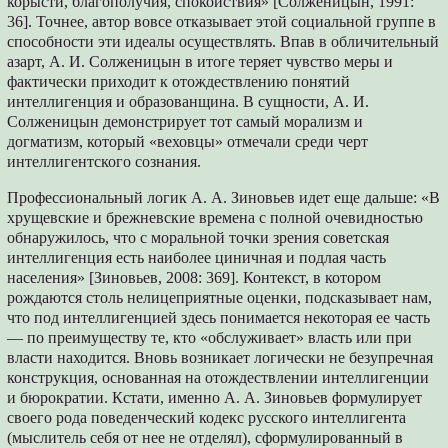
корысти, благополучия, спокойствия» [Солженицын, 1991:
36]. Точнее, автор вовсе отказывает этой социальной группе в
способности эти идеалы осуществлять. Впав в обличительный
азарт, А. И. Солженицын в итоге теряет чувство меры и
фактически приходит к отождествлению понятий
интеллигенция и образованщина. В сущности, А. И.
Солженицын демонстрирует тот самый морализм и
догматизм, который «веховцы» отмечали среди черт
интеллигентского сознания.
Профессиональный логик А. А. Зиновьев идет еще дальше: «В
хрущевские и брежневские времена с полной очевидностью
обнаружилось, что с моральной точки зрения советская
интеллигенция есть наиболее циничная и подлая часть
населения» [Зиновьев, 2008: 369]. Контекст, в котором
рождаются столь нелицеприятные оценки, подсказывает нам,
что под интеллигенцией здесь понимается некоторая ее часть
— по преимуществу те, кто «обслуживает» власть или при
власти находится. Вновь возникает логически не безупречная
конструкция, основанная на отождествлении интеллигенции
и бюрократии. Кстати, именно А. А. Зиновьев формулирует
своего рода поведенческий кодекс русского интеллигента
(мыслитель себя от нее не отделял), сформулированный в