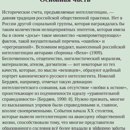
Исторические счета, предъявляемые интеллигенции, —
давняя традиция российской общественной практики. Нет в
России другой социальной группы, которая награждалась бы
таким количеством нелицеприятных эпитетов, которая имела
бы в своем «досье» такое множество «компрометирующих»
фактов, такой внушительный перечень «ошибок» и
«прегрешений». Вспомним вердикт, вынесенный российской
интеллигенции авторами сборника «Вехи» (1909).
Беспочвенность, отщепенство, нигилистический морализм,
материализм, атеизм, догматизм — вот некоторые из тех
качеств, которые, по мысли «веховцев», образуют идейный
портрет канонического русского интеллигента. Николай
Бердяев, например, отмечал такую девиацию
интеллигентского сознания, как отсутствие «любви к истине»,
проистекающее из подчиненности идеалу «уравнительной
справедливости» [Бердяев, 1990: 8]. Нужно признать, многие
из высказанных упреков были справедливыми и, главное,
вполне своевременными. События начала XX столетия,
которые вывели интеллигенцию на авансцену общественной
жизни, способствовали тому, что многие представители
образованного сословия всё более впадали в эйфорию заботы