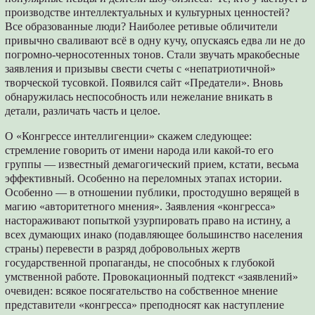
производстве интеллектуальных и культурных ценностей?
Все образованные люди? Наиболее ретивые обличители
привычно сваливают всё в одну кучу, опускаясь едва ли не до
погромно-черносотенных тонов. Стали звучать мракобесные
заявления и призывы свести счеты с «непатриотичной»
творческой тусовкой. Появился сайт «Предатели». Вновь
обнаружилась неспособность или нежелание вникать в
детали, различать часть и целое.
О «Конгрессе интеллигенции» скажем следующее:
стремление говорить от имени народа или какой-то его
группы — известный демагогический прием, кстати, весьма
эффективный. Особенно на переломных этапах истории.
Особенно — в отношении публики, простодушно верящей в
магию «авторитетного мнения». Заявления «конгресса»
настораживают попыткой узурпировать право на истину, а
всех думающих инако (подавляющее большинство населения
страны) перевести в разряд добровольных жертв
государственной пропаганды, не способных к глубокой
умственной работе. Провокационный подтекст «заявлений»
очевиден: всякое посягательство на собственное мнение
представители «конгресса» преподносят как наступление