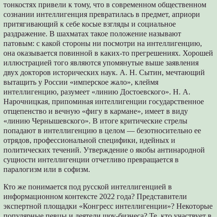
тонкостях привели к тому, что в современном общественном
сознании интеллигенция превратилась в предмет, априори
притягивающий к себе косые взгляды и социальное
раздражение. В шахматах такое положение называют
патовым: с какой стороны ни посмотри на интеллигенцию,
она оказывается повинной в каких-то прегрешениях. Хорошей
иллюстрацией того являются упомянутые выше заявления
двух докторов исторических наук. А. Н. Сытин, мечтающий
вытащить у России «имперское жало», клеймя
интеллигенцию, разумеет «линию Достоевского». Н. А.
Нарочницкая, припоминая интеллигенции государственное
отщепенство и вечную «фигу в кармане», имеет в виду
«линию Чернышевского». В итоге критические стрелы
попадают в интеллигенцию в целом — безотносительно ее
отрядов, профессиональной специфики, идейных и
политических течений. Утверждение о якобы антинародной
сущности интеллигенции отчетливо превращается в
паралогизм или в софизм.
Кто же понимается под русской интеллигенцией в
информационном контексте 2022 года? Представители
экспертной площадки «Конгресс интеллигенции»? Некоторые
популярные певцы и деятели шоу-бизнеса? Те, кто участвует в