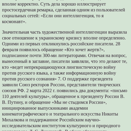
вполне корректно. Суть дела хорошо иллюстрирует
простосердечная ремарка, сделанная одним из пользователей
социальных сетей: «Если они интеллигенция, то я
космонавт».
Значительная часть художественной интеллигенции выразила
свое отношение к украинскому кризису вполне определенно.
Одними из первых откликнулись российские писатели. 28
февраля появилось обращение «Кто хочет жертв?»,
подписанное почти 300-ми литераторами. Отвечая на вопрос,
вынесенный в заглавие, писатели заявляли, что это делают те,
кто «ведет непрекращающуюся лингвистическую войну
против русского языка, а также информационную войну
против русского сознания» 7. О поддержке президента
заявили Союз ректоров России, представители творческих
союзов РФ. 2 марта 2022 г. появились два документа: «письмо
110 деятелей культуры», обращенное к президенту России В.
В. Путину, и обращение «Мы не стыдимся России»,
инициированное выпускниками академии
кинематографического и театрального искусства Никиты
Михалкова и поддержанное Российским научно-
исследовательским институтом культурного и природного