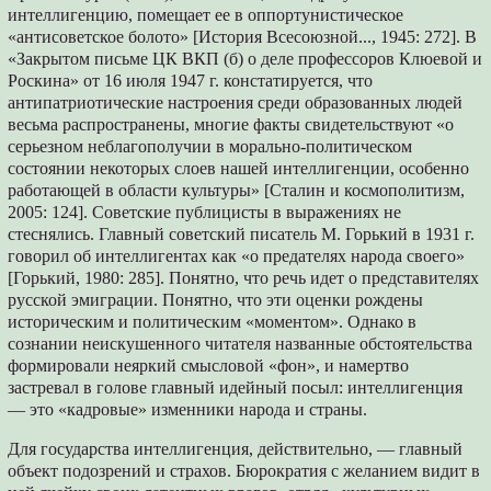
интеллигенцию, помещает ее в оппортунистическое
«антисоветское болото» [История Всесоюзной..., 1945: 272]. В
«Закрытом письме ЦК ВКП (б) о деле профессоров Клюевой и
Роскина» от 16 июля 1947 г. констатируется, что
антипатриотические настроения среди образованных людей
весьма распространены, многие факты свидетельствуют «о
серьезном неблагополучии в морально-политическом
состоянии некоторых слоев нашей интеллигенции, особенно
работающей в области культуры» [Сталин и космополитизм,
2005: 124]. Советские публицисты в выражениях не
стеснялись. Главный советский писатель М. Горький в 1931 г.
говорил об интеллигентах как «о предателях народа своего»
[Горький, 1980: 285]. Понятно, что речь идет о представителях
русской эмиграции. Понятно, что эти оценки рождены
историческим и политическим «моментом». Однако в
сознании неискушенного читателя названные обстоятельства
формировали неяркий смысловой «фон», и намертво
застревал в голове главный идейный посыл: интеллигенция
— это «кадровые» изменники народа и страны.
Для государства интеллигенция, действительно, — главный
объект подозрений и страхов. Бюрократия с желанием видит в