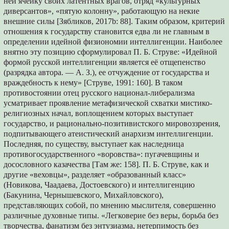
ней ячейку своих латентных врагов, отряд «культурных
диверсантов», «пятую колонну», работающую на некие
внешние силы [Зябликов, 2017b: 88]. Таким образом, критерий
отношения к государству становится едва ли не главным в
определении идейной физиономии интеллигенции. Наиболее
внятно эту позицию сформулировал П. Б. Струве: «Идейной
формой русской интеллигенции является её отщепенство
(разрядка автора. — А. З.), ее отчуждение от государства и
враждебность к нему» [Струве, 1991: 160]. В таком
противостоянии отец русского национал-либерализма
усматривает проявление метафизической схватки мистико-
религиозных начал, воплощением которых выступает
государство, и рационально-позитивистского мировоззрения,
подпитывающего атеистический анархизм интеллигенции.
Последняя, по существу, выступает как наследница
противогосударственного «воровства»: пугачевщины и
досословного казачества [Там же: 158]. П. Б. Струве, как и
другие «веховцы», разделяет «образованный класс»
(Новикова, Чаадаева, Достоевского) и интеллигенцию
(Бакунина, Чернышевского, Михайловского),
представляющих собой, по мнению мыслителя, совершенно
различные духовные типы. «Легковерие без веры, борьба без
творчества, фанатизм без энтузиазма, нетерпимость без