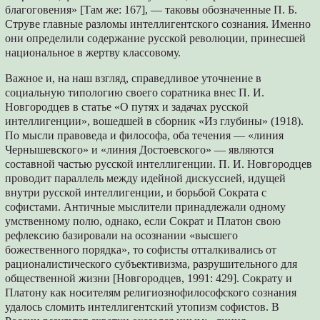
благоговения» [Там же: 167], — таковы обозначенные П. Б.
Струве главные разломы интеллигентского сознания. Именно
они определили содержание русской революции, принесшей
национальное в жертву классовому.
Важное и, на наш взгляд, справедливое уточнение в
социальную типологию своего соратника внес П. И.
Новгородцев в статье «О путях и задачах русской
интеллигенции», вошедшей в сборник «Из глубины» (1918).
По мысли правоведа и философа, оба течения — «линия
Чернышевского» и «линия Достоевского» — являются
составной частью русской интеллигенции. П. И. Новгородцев
проводит параллель между идейной дискуссией, идущей
внутри русской интеллигенции, и борьбой Сократа с
софистами. Античные мыслители принадлежали одному
умственному полю, однако, если Сократ и Платон свою
рефлексию базировали на осознании «высшего
божественного порядка», то софисты отталкивались от
рационалистического субъективизма, разрушительного для
общественной жизни [Новгородцев, 1991: 429]. Сократу и
Платону как носителям религиознофилософского сознания
удалось сломить интеллигентский утопизм софистов. В