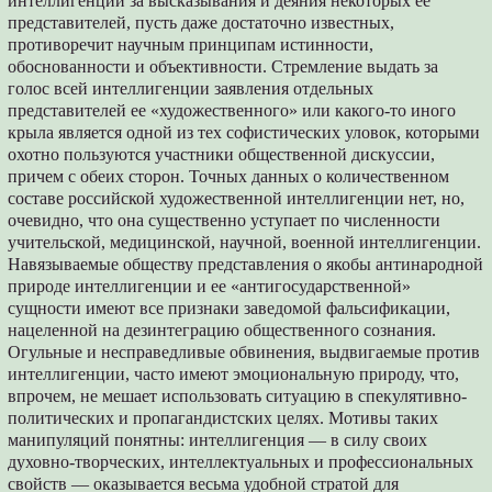
интеллигенции за высказывания и деяния некоторых ее
представителей, пусть даже достаточно известных,
противоречит научным принципам истинности,
обоснованности и объективности. Стремление выдать за
голос всей интеллигенции заявления отдельных
представителей ее «художественного» или какого-то иного
крыла является одной из тех софистических уловок, которыми
охотно пользуются участники общественной дискуссии,
причем с обеих сторон. Точных данных о количественном
составе российской художественной интеллигенции нет, но,
очевидно, что она существенно уступает по численности
учительской, медицинской, научной, военной интеллигенции.
Навязываемые обществу представления о якобы антинародной
природе интеллигенции и ее «антигосударственной»
сущности имеют все признаки заведомой фальсификации,
нацеленной на дезинтеграцию общественного сознания.
Огульные и несправедливые обвинения, выдвигаемые против
интеллигенции, часто имеют эмоциональную природу, что,
впрочем, не мешает использовать ситуацию в спекулятивно-
политических и пропагандистских целях. Мотивы таких
манипуляций понятны: интеллигенция — в силу своих
духовно-творческих, интеллектуальных и профессиональных
свойств — оказывается весьма удобной стратой для