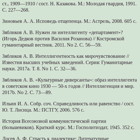
ст., 1909—1910 / сост. Н. Казакова. М.: Молодая гвардия, 1991.
С. 227—268.
Зиновьев А. А. Исповедь отщепенца. М.: Астрель, 2008. 605 с.
Зябликов А. В. Нужен ли интеллигенту «департамент»?
(Игорь Дедков против Василия Розанова) // Костромской
гуманитарный вестник. 2011. No 2. С. 56—59.
Зябликов А. В. Интеллигентность как мирочувствование //
Известия высших учебных заведений. Серия: Гуманитарные
науки. 2017a. Т. 8. No 1. С. 32—36.
Зябликов А. В. «Культурные диверсанты»: образ интеллигента
в советском кино 1930 — 50-х годов // Интеллигенция и мир.
2017b. No 2. С. 73—89.
Ильин И. А. Собр. соч. Справедливость или равенство / сост.
Ю. Т. Лисица. М.: ПСТГУ, 2006. 576 с.
История Всесоюзной коммунистической партии
(большевиков). Краткий курс. М.: Госполитиздат, 1945. 352 с.
Лосев А. Ф. Страсть к диалектике: Литературные