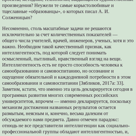
произведения? Неужели те самые корыстолюбивые и
тщеславные «образованцы», о которых писал А. И.
Солженицын?
Несомненно, столь масштабные задачи не решаются
исключительно за счет количественных показателей —
общего числа учителей, врачей, инженеров, ученых, хотя и это
важно. Необходим такой качественный признак, как
интеллигентность, под которой следует понимать
осмысленный, пытливый, нравственный взгляд на вещи.
Интеллигентность есть не просто способность человека к
самообразованию и самовоспитанию, но осознание и
ощущение обязательной и каждодневной потребности в этом
самообразовании и самовоспитании [Зябликов, 2017а: 33].
Заметим, кстати, что именно эта цель декларируется сегодня в
программах развития многих современных российских
университетов, впрочем — именно декларируется, поскольку
механизм достижения названных результатов остается
размытым, неясным и, конечно, весьма далеким от
обсуждаемого нами предмета. Давно отмечен парадокс:
отнюдь не все представители интеллигенции как социально-
профессиональной группы обладают интеллигентностью, и,