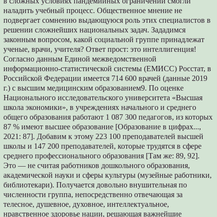
в сложных условиях пандемийных ограничений смогли
наладить учебный процесс. Общественное мнение не
подвергает сомнению выдающуюся роль этих специалистов в
решении сложнейших национальных задач. Зададимся
законным вопросом, какой социальной группе принадлежат
ученые, врачи, учителя? Ответ прост: это интеллигенция!
Согласно данным Единой межведомственной
информационно-статистической системы (ЕМИСС) Росстат, в
Российской Федерации имеется 714 600 врачей (данные 2019
г.) с высшим медицинским образованием9. По оценке
Национального исследовательского университета «Высшая
школа экономики», в учреждениях начального и среднего
общего образования работают 1 087 300 педагогов, из которых
87 % имеют высшее образование [Образование в цифрах...,
2021: 87]. Добавим к этому 223 100 преподавателей высшей
школы и 147 200 преподавателей, которые трудятся в сфере
среднего профессионального образования [Там же: 89, 92].
Это — не считая работников дошкольного образования,
академической науки и сферы культуры (музейные работники,
библиотекари). Получается довольно внушительная по
численности группа, непосредственно отвечающая за
телесное, душевное, духовное, интеллектуальное,
нравственное здоровье нации, решающая важнейшие