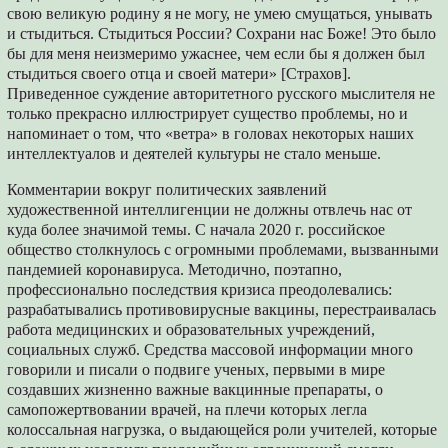
свою великую родину я не могу, не умею смущаться, унывать
и стыдиться. Стыдиться России? Сохрани нас Боже! Это было
бы для меня неизмеримо ужаснее, чем если бы я должен был
стыдиться своего отца и своей матери» [Страхов].
Приведенное суждение авторитетного русского мыслителя не
только прекрасно иллюстрирует существо проблемы, но и
напоминает о том, что «ветра» в головах некоторых наших
интеллектуалов и деятелей культуры не стало меньше.
Комментарии вокруг политических заявлений
художественной интеллигенции не должны отвлечь нас от
куда более значимой темы. С начала 2020 г. российское
общество столкнулось с огромными проблемами, вызванными
пандемией коронавируса. Методично, поэтапно,
профессионально последствия кризиса преодолевались:
разрабатывались противовирусные вакцины, перестраивалась
работа медицинских и образовательных учреждений,
социальных служб. Средства массовой информации много
говорили и писали о подвиге ученых, первыми в мире
создавших жизненно важные вакцинные препараты, о
самопожертвовании врачей, на плечи которых легла
колоссальная нагрузка, о выдающейся роли учителей, которые