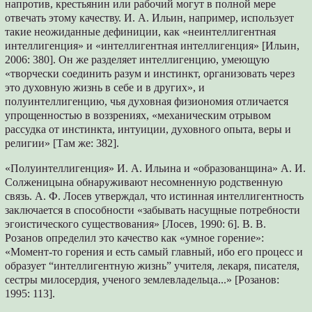
напротив, крестьянин или рабочий могут в полной мере
отвечать этому качеству. И. А. Ильин, например, использует
такие неожиданные дефиниции, как «неинтеллигентная
интеллигенция» и «интеллигентная интеллигенция» [Ильин,
2006: 380]. Он же разделяет интеллигенцию, умеющую
«творчески соединить разум и инстинкт, организовать через
это духовную жизнь в себе и в других», и
полуинтеллигенцию, чья духовная физиономия отличается
упрощенностью в воззрениях, «механическим отрывом
рассудка от инстинкта, интуиции, духовного опыта, веры и
религии» [Там же: 382].
«Полуинтеллигенция» И. А. Ильина и «образованщина» А. И.
Солженицына обнаруживают несомненную родственную
связь. А. Ф. Лосев утверждал, что истинная интеллигентность
заключается в способности «забывать насущные потребности
эгоистического существования» [Лосев, 1990: 6]. В. В.
Розанов определил это качество как «умное горение»:
«Момент-то горения и есть самый главный, ибо его процесс и
образует “интеллигентную жизнь” учителя, лекаря, писателя,
сестры милосердия, ученого землевладельца...» [Розанов:
1995: 113].