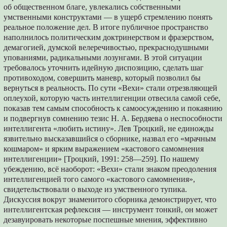
об общественном благе, увлекались собственными
умственными конструктами — в ущерб стремлению понять
реальное положение дел. В итоге публичное пространство
наполнилось политическим доктринерством и фразерством,
демагогией, думской велеречивостью, прекраснодушными
упованиями, радикальными лозунгами. В этой ситуации
требовалось уточнить идейную диспозицию, сделать шаг
противоходом, совершить маневр, который позволил бы
вернуться в реальность. По сути «Вехи» стали отрезвляющей
оплеухой, которую часть интеллигенции отвесила самой себе,
показав тем самым способность к самоосуждению и покаянию
и подвергнув сомнению тезис Н. А. Бердяева о неспособности
интеллигента «любить истину». Лев Троцкий, не единожды
язвительно высказавшийся о сборнике, назвал его «мрачным
кошмаром» и ярким выражением «кастового самомнения
интеллигенции» [Троцкий, 1991: 258—259]. По нашему
убеждению, всё наоборот: «Вехи» стали знаком преодоления
интеллигенцией того самого «кастового самомнения»,
свидетельствовали о выходе из умственного тупика.
Дискуссия вокруг знаменитого сборника демонстрирует, что
интеллигентская рефлексия — инструмент тонкий, он может
дезавуировать некоторые поспешные мнения, эффективно