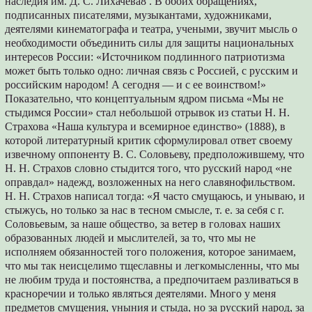
наследия им. Д. С. Лихачева8 . В обоих обращениях,
подписанных писателями, музыкантами, художниками,
деятелями кинематографа и театра, учеными, звучит мысль о
необходимости объединить силы для защиты национальных
интересов России: «Источником подлинного патриотизма
может быть только одно: личная связь с Россией, с русским и
российским народом! А сегодня — и с ее воинством!»
Показательно, что концептуальным ядром письма «Мы не
стыдимся России» стал небольшой отрывок из статьи Н. Н.
Страхова «Наша культура и всемирное единство» (1888), в
которой литературный критик сформулировал ответ своему
извечному оппоненту В. С. Соловьеву, предположившему, что
Н. Н. Страхов словно стыдится того, что русский народ «не
оправдал» надежд, возложенных на него славянофильством.
Н. Н. Страхов написал тогда: «Я часто смущаюсь, и унываю, и
стыжусь, но только за нас в тесном смысле, т. е. за себя с г.
Соловьевым, за наше общество, за ветер в головах наших
образованных людей и мыслителей, за то, что мы не
исполняем обязанностей того положения, которое занимаем,
что мы так неисцелимо тщеславны и легкомысленны, что мы
не любим труда и постоянства, а предпочитаем разливаться в
красноречии и только являться деятелями. Много у меня
предметов смущения, уныния и стыда, но за русский народ, за