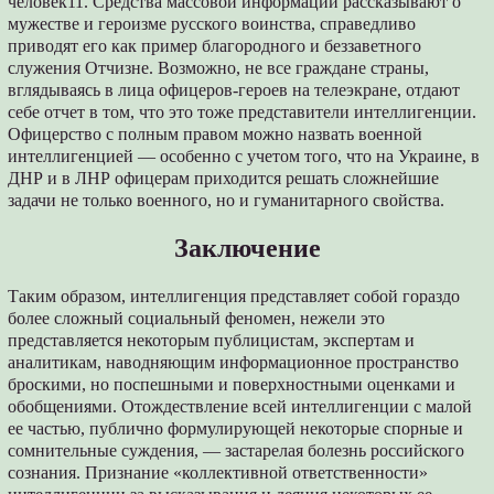
человек11. Средства массовой информации рассказывают о
мужестве и героизме русского воинства, справедливо
приводят его как пример благородного и беззаветного
служения Отчизне. Возможно, не все граждане страны,
вглядываясь в лица офицеров-героев на телеэкране, отдают
себе отчет в том, что это тоже представители интеллигенции.
Офицерство с полным правом можно назвать военной
интеллигенцией — особенно с учетом того, что на Украине, в
ДНР и в ЛНР офицерам приходится решать сложнейшие
задачи не только военного, но и гуманитарного свойства.
Заключение
Таким образом, интеллигенция представляет собой гораздо
более сложный социальный феномен, нежели это
представляется некоторым публицистам, экспертам и
аналитикам, наводняющим информационное пространство
броскими, но поспешными и поверхностными оценками и
обобщениями. Отождествление всей интеллигенции с малой
ее частью, публично формулирующей некоторые спорные и
сомнительные суждения, — застарелая болезнь российского
сознания. Признание «коллективной ответственности»