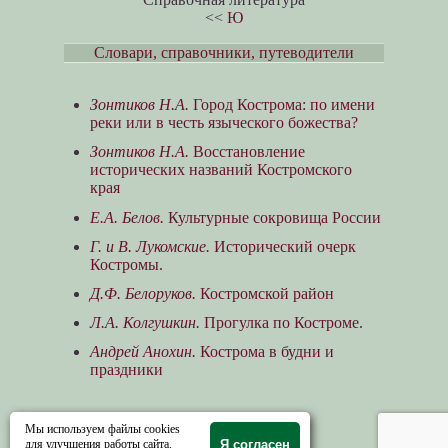
<<
Ю
Словари, справочники, путеводители
Зонтиков Н.А.
Город Кострома: по имени
реки или в честь языческого божества?
Зонтиков Н.А.
Восстановление
исторических названий Костромского
края
Е.А. Белов.
Культурные сокровища России
Г. и В. Лукомские.
Исторический очерк
Костромы.
Д.Ф. Белоруков.
Костромской район
Л.А. Колгушкин.
Прогулка по Костроме.
Андрей Анохин.
Кострома в будни и
праздники
Мы используем файлы cookies
для улучшения работы сайта.
Я согласен