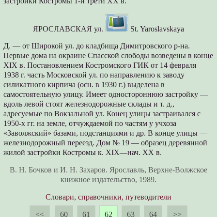
застройки Костромы 1-й трети XX в.
ЯРОСЛАВСКАЯ ул.
St. Yaroslavskaya
Д. — от Широкой ул. до кладбища Димитровского р-на.
Первые дома на окраине Спасской слободы возведены в конце
XIX в. Постановлением Костромского ГИК от 14 февраля
1938 г. часть Московской ул. по направлению к заводу
силикатного кирпича (осн. в 1930 г.) выделена в
самостоятельную улицу. Имеет одностороннюю застройку —
вдоль левой стоят железнодорожные склады и т. д.,
адресуемые по Вокзальной ул. Конец улицы застраивался с
1950-х гг. на земле, отчуждаемой по частям у учхоза
«Заволжский» базами, подстанциями и др. В конце улицы —
железнодорожный переезд. Дом № 19 — образец деревянной
жилой застройки Костромы к. XIX—нач. XX в.
В. Н. Бочков
и И. Н. Захаров. Ярославль, Верхне-Волжское
книжное издательство, 1989.
Словари, справочники, путеводители
<<
60
61
62
63
64
>>