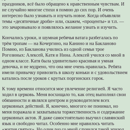
праздников, всё было обращено к нравственным чувствам. И
не случайно многие стихи я помню до сих пор. И очень
интересно было узнавать и изучать новое. Когда объявляли
темы «десятичные дроби» или, скажем, «проценты» и т.п. —
это зачаровывало и появлялось желание узнать и изучить.
Кончались уроки, и шумная ребячья ватага разбегалась по
трём тропам — на Кочергино, на Канино и на Бакланово
Помню, из Бакланова учились из одной семьи трое
Рогозиных: Алексей, Катя и Нина. Алексей учился со мной в
одном классе. Катя была удивительно красивая и умная
девочка, и не мудрено, что она мне очень нравилась. Ребята
имели привычку привозить в школу коньки и с удовольствием
катались после уроков с крутых поргинских горок.
К тому времени относится мое увлечение религией. Я часто
ходил в церковь. Меня восхищало то, как отец выполнял свои
обязанности и являлся центром и руководителем всех
церковных действий. Я, конечно, многого не понимал, но
меня поражала и захватывала торжественность и содержание
церковных актов. Я даже самостоятельно выучил славянский
язык и свободно читал. Особенно мне нравилось читать
«жития святых». Но один раз со мной случился такой эпизод.