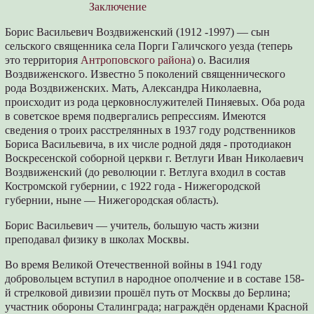
Заключение
Борис Васильевич Воздвиженский (1912 -1997) — сын
сельского священника села Порги Галичского уезда (теперь
это территория
Антроповского района
) о. Василия
Воздвиженского. Известно 5 поколений священнического
рода Воздвиженских. Мать, Александра Николаевна,
происходит из рода церковнослужителей Пиняевых. Оба рода
в советское время подвергались репрессиям. Имеются
сведения о троих расстрелянных в 1937 году родственников
Бориса Васильевича, в их числе родной дядя - протодиакон
Воскресенской соборной церкви г. Ветлуги Иван Николаевич
Воздвиженский (до революции г. Ветлуга входил в состав
Костромской губернии, с 1922 года - Нижегородской
губернии, ныне — Нижегородская область).
Борис Васильевич — учитель, большую часть жизни
преподавал физику в школах Москвы.
Во время Великой Отечественной войны в 1941 году
добровольцем вступил в народное ополчение и в составе 158-
й стрелковой дивизии прошёл путь от Москвы до Берлина;
участник обороны Сталинграда; награждён орденами Красной