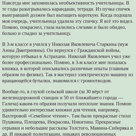
Навсегда мне запомнилась необъективность учительницы. В
те годы разыгрывались карандаши, тетради. Из пучка спичек
выигравший должен был вытащить короткую. Когда подошла
моя очередь, учительница удалила эту спичку. Я всё это видел.
Помню, покраснел, глаза налились слезами и было обидно,
больно и стыдно за учительницу.
В 3-м классе я учился у Николая Яковлевича Старкина (муж
Анны Дмитриевны). Он вернулся с Гражданской войны,
которую отбывал в Астрахани. Николай Яковлевич учил уже
более профессионально. Помню, в 3-м классе мне попалась
книжка, в которой описывались различные опыты (главным
образом по физике). Так я мастерил электрическую машину из
вращающейся бутылки, знакомился с громоотводом.
Вообще-то, в глухой сельской школе (за 30 вёрст от
железнодорожной станции и 50 от ближайшего города —
Галича) каким-то образом получали неплохие знания. Помню
удивительно интересные книжки для чтения, например,
Вахтеровой «Семейное чтение». Там были прекрасные стихи
Пушкина, Плещеева, Некрасова, Никитина. Прекрасные
отрывки и небольшие рассказы Толстого, Мамина-Сибиряка и
др. И никакой политизации, никаких революционных