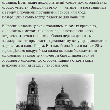
корзины. Возглавлял поход опытный «лесовик», который знал
хорошо «места». Выходили рано — «на заре», а возвращались
к вечеру с полными посудинами грибов или ягод.
Возвращение было всегда радостью для малышей.
В России издавна церкви ставились на самых красивых,
живописных местах, как правило, на возвышенностях,
недалеко от речки или озера. Около церкви делались
насаждения, которые часто к двадцатому веку превращались в
парки. Так и наша Порга. Вот какой она была в начале 20-х
годов. Далеко вокруг была видна высокая белокаменная
колокольня. За многие километры был слышен звон её
огромного колокола. Со стороны Канина открывалась
знакомая и милая сердцу панорама села.