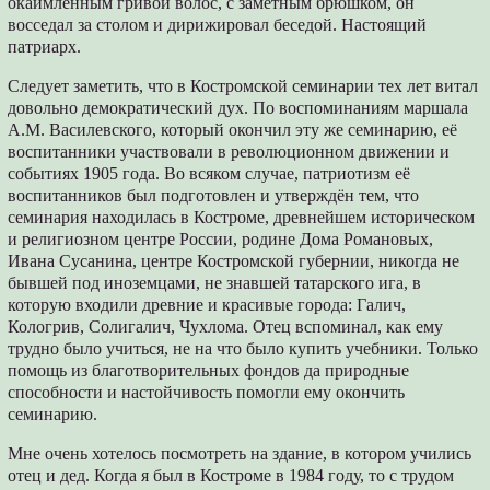
окаймлённым гривой волос, с заметным брюшком, он
восседал за столом и дирижировал беседой. Настоящий
патриарх.
Следует заметить, что в Костромской семинарии тех лет витал
довольно демократический дух. По воспоминаниям маршала
A.M. Василевского, который окончил эту же семинарию, её
воспитанники участвовали в революционном движении и
событиях 1905 года. Во всяком случае, патриотизм её
воспитанников был подготовлен и утверждён тем, что
семинария находилась в Костроме, древнейшем историческом
и религиозном центре России, родине Дома Романовых,
Ивана Сусанина, центре Костромской губернии, никогда не
бывшей под иноземцами, не знавшей татарского ига, в
которую входили древние и красивые города: Галич,
Кологрив, Солигалич, Чухлома. Отец вспоминал, как ему
трудно было учиться, не на что было купить учебники. Только
помощь из благотворительных фондов да природные
способности и настойчивость помогли ему окончить
семинарию.
Мне очень хотелось посмотреть на здание, в котором учились
отец и дед. Когда я был в Костроме в 1984 году, то с трудом