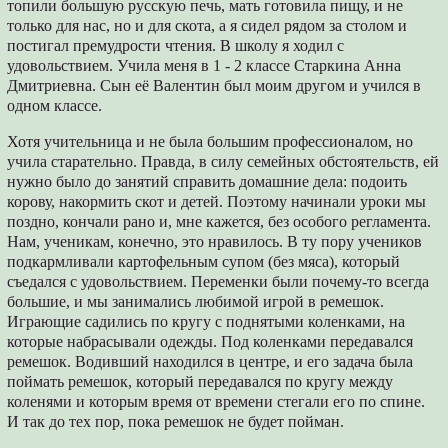
топили большую русскую печь, мать готовила пищу, и не
только для нас, но и для скота, а я сидел рядом за столом и
постигал премудрости чтения. В школу я ходил с
удовольствием. Учила меня в 1 - 2 классе Старкина Анна
Дмитриевна. Сын её Валентин был моим другом и учился в
одном классе.
Хотя учительница и не была большим профессионалом, но
учила старательно. Правда, в силу семейных обстоятельств, ей
нужно было до занятий справить домашние дела: подоить
корову, накормить скот и детей. Поэтому начинали уроки мы
поздно, кончали рано и, мне кажется, без особого регламента.
Нам, ученикам, конечно, это нравилось. В ту пору учеников
подкармливали картофельным супом (без мяса), который
съедался с удовольствием. Переменки были почему-то всегда
большие, и мы занимались любимой игрой в ремешок.
Играющие садились по кругу с поднятыми коленками, на
которые набрасывали одежды. Под коленками передавался
ремешок. Водивший находился в центре, и его задача была
поймать ремешок, который передавался по кругу между
коленями и которым время от времени стегали его по спине.
И так до тех пор, пока ремешок не будет пойман.