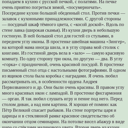
попадаем в кухню с русской печкой, с полатями. На печке
очень приятно погреться зимой, «посумерничать».
Посередине кухни большой обеденный стол. Против печки —
залавок с кухонными принадлежностями. С другой стороны
— посудный шкаф тёмного цвета, с «косой доской». Вдоль по
стене лавка (широкая скамья). Из кухни дверь в небольшую
гостиную. В ней большой стол для гостей со стульями, в
переднем углу иконы. В простенке швейная машина «Зингер»,
на которой мама иногда шила, и в углу справа мой столик с
книгами. Из гостиной дверь вела в «зало» — самую красивую
комнату. По одну сторону три окна, по другую — два. В углу
«горка» с праздничной, очень красивой посудой. В простенке
письменный стол отца с настольными фотографиями. В одном
из ящиков стола была коробка с наградами. Я очень любил
рассматривать их, в особенности ордена Андрея
Первозванного и др. Они были очень красивы. В правом углу
много красивых икон с лампадой. В простенке фисгармония
— орган. Я так любил слушать игру и пение под него. Перед
столом диван, а над ним картина. Я хорошо её помню: как
Пётр Великий спасает рыбаков. На стене портреты царя и
царицы и в стеклянной рамке красивое свидетельство об
окончании отцом семинарии. На потолке висел абажур в виде
шара со стёклами малинового цвета. Вторая дверь из кухни