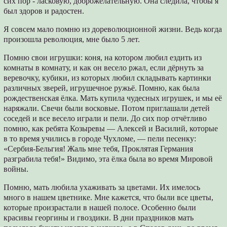
сих пор - ласковую, доброжелательную. Она следила, чтобы я
был здоров и радостен.
Я совсем мало помню из дореволюционной жизни. Ведь когда
произошла революция, мне было 5 лет.
Помню свои игрушки: коня, на котором любил ездить из
комнаты в комнату, и как он весело ржал, если дёрнуть за
веревочку, кубики, из которых любил складывать картинки
различных зверей, игрушечное ружьё. Помню, как была
рождественская ёлка. Мать купила чудесных игрушек, и мы её
наряжали. Свечи были восковые. Потом приглашали детей
соседей и все весело играли и пели. До сих пор отчётливо
помню, как ребята Козыревы — Алексей и Василий, которые
в то время учились в городе Чухломе, — пели песенку:
«Сербия-Бельгия! Жаль мне тебя, Проклятая Германия
разграбила тебя!» Видимо, эта ёлка была во время Мировой
войны.
Помню, мать любила ухаживать за цветами. Их имелось
много в нашем цветнике. Мне кажется, что были все цветы,
которые произрастали в нашей полосе. Особенно были
красивы георгины и гвоздики. В дни праздников мать