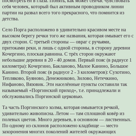
посмотреть ей в глаза. Понять, как может сейчас чувствовать
себя человек, который был активным проводником линии
партии на развал всего того прекрасного, что помнится из
детства.
Село Порга расположено в удивительно красивом месте на
высоком берегу речки того же названия, которая омывает его с
двух сторон. С третьей стороны — овраг с ручьями,
притоками реки, и лишь с одной стороны, в сторону деревни
Кочергино, плоская равнина. С трёх сторон окружают
небольшие деревни в 20 - 40 домов. Первый пояс (в радиусе 1
километра): Кочергино, Бакланово, Малое Канино, Большое
Канино. Второй пояс (в радиусе 2 - 3 километров): Сухотино,
Тепляково, Буяново, Денежниково, Зилово, Нетечкино,
Нифаново, Вязовик. Эти населённые пункты составили так
называемый «Поргинский приход», т.е. принадлежали и
обслуживались Поргинской церковью.
Та часть Поргинского холма, которая омывается речкой,
удивительно живописна. Летом — там сплошной ковёр из
полевых цветов. Много деревьев, в основном — лиственных.
По одному из склонов расположено кладбище — место
захоронения многих поколений жителей окружающих