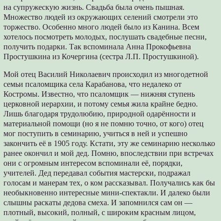
на супружескую жизнь. Свадьба была очень пышная.
Множество людей из окружающих селений смотрели это
торжество. Особенно много людей было из Канина. Всем
хотелось посмотреть молодых, послушать свадебные песни,
получить подарки. Так вспоминала Анна Прокофьевна
Простушкина из Кочергина (сестра Л.П. Простушкиной).
Мой отец Василий Николаевич происходил из многодетной
семьи псаломщика села Карабанова, что недалеко от
Костромы. Известно, что псаломщик — нижняя ступень
церковной иерархии, и потому семья жила крайне бедно.
Лишь благодаря трудолюбию, природной одарённости и
материальной помощи (но я не помню точно, от кого) отец
мог поступить в семинарию, учиться в ней и успешно
закончить её в 1905 году. Кстати, эту же семинарию несколько
ранее окончил и мой дед. Помню, впоследствии при встречах
они с огромным интересом вспоминали её, порядки,
учителей. Дед передавал события мастерски, подражал
голосам и манерам тех, о ком рассказывал. Получались как бы
необыкновенно интересные мини-спектакли. И далеко были
слышны раскаты дедова смеха. И запомнился сам он —
плотный, высокий, полный, с широким красным лицом,