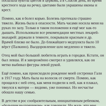
посылала букеты цветов в церковь, а в Спасов день, во время
крестного хода на речку, цветами были украшены иконы и
крест.
Помню, как я болел корью. Болезнь протекала страшно
тяжело. Жизнь была в опасности. Мать часами носила меня на
руках по залу. Только в таком положении я ещё мог как-то
дышать. Использовали все рекомендации местных лекарей-
знахарей: держали в темноте, покрывали красным и др.
Врачей близко не было. До ближайшего медпункта было 10
вёрст (Палкино). Выздоровление шло медленно и тяжело.
Отец мой был большой любитель играть в городки. Кстати, он
был левша. И я заворожённо смотрел и удивлялся, как он
метко выбивал фигуры левой рукой.
Ещё помню, как происходило рождение моей сестренки Гали
в 1917 году. Мать была на волосок от смерти. Помню, как
прощался с ней отец, как меня подвели к ней, как я плакал,
тянулся к матери — видимо, уже понимал. Но несчастье
обошло нашу семью.
В детстве я рос сообразительным, инициативным ребенком,
«большим выдумщиком», как говорили. Но жаль, что мне