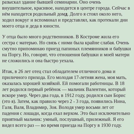
разыскал здание бывшей семинарии. Оно очень
внушительное, красивое, находится в центре города. Сейчас в
нём находится родильный дом
д
. Долго я стоял около него,
ходил вокруг и вспоминал и представлял, как протекали дни
моего отца и деда в юности.
У отца было много родственников. В Костроме жила его
сестра с матерью. Но связь с ними была крайне слабая. Очень
смутно припоминаю приезд папиных племянников и бабушки
на Поргу. Но, говорят, что отношения бабушки и моей матери
не сложились и она быстро уехала.
Итак, в 26 лет отец стал обладателем отличного дома и
приличного прихода. Его молодая 17-летняя жена, моя мать,
оказалась хорошей хозяйкой. Ей помогали работницы. В 18
лет родился первый ребёнок — мальчик Валентин, который
вскоре умер. Через два года, в 1912 году, родился сын Борис
(это я). Затем, как правило через 2 - 3 года, появились Нина,
Галя, Валя, Владимир, Зоя. Володя умер восьми лет от
падения с лошади, когда ехал верхом. Это был исключительно
приятный мальчик: умный, послушный, прилежный. Я его
видел всего раз — во время приезда на Поргу в 1930 году.