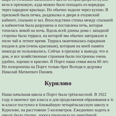
вела в прихожую, куда можно было попадать из коридора
через парадное крыльцо. Но обычно ходили через кухню. В
прихожей была печка, раздевалка и двери в отцовский
кабинет, спальню и зал. Впоследствии стенка между спальней
и кабинетом была разрушена и поставлена печь, которая
топилась зимой на ночь. Вдоль всей длины дома с западной
стороны была терраса, на которой мы обычно завтракали и
пили чай в летнее время. Терраса оканчивалась парадным
входом в дом (очень красивым), которым на моей памяти
никогда не пользовались. Сейчас я прихожу к выводу, что и
дом, и все хозяйственные строения были построены очень
удобно, хорошо и красиво. В Порге наша семья жила 60 лет.
Но похоронены на Порге только брат Володя и дедушка
Николай Матвеевич Пиняев.
Курилово
Наша начальная школа в Порге была трёхклассной. В 1922
году я окончил три класса и для продолжения образования в 4-
м классе поступил в ближайшую четырёхклассную школу в
Курилове, на расстоянии 5 километров. Ежедневно ходить в
школу было трудно, дорога проходила по занесённой