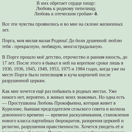
В них обретает сердце пищу:
Любовь к родному пепелищу,
Любовь к отеческим гробам»
б
.
Все эти чувства проявились и во мне на склоне жизненных
лет.
Порга, моя милая малая Родина! До боли душевной люблю
тебя - прекрасную, любящую, многострадальную.
В Порге прошло моё детство, отрочество и ранняя юность, до
17 лет. После этого я бывал в ней на короткие сроки лишь в
1930, 1936, 1945, 1949, 1953, 1975 и 1984 годах, когда уже на
месте Порги было пепелище
в
и куча кирпичей после
разрушенной церкви.
Как мне хочется ещё раз побывать в родных местах. Уже
никого нет, вероятно, в живых моих знакомых. Но одна есть
— Простушкина Любовь Прокофьевна, которая живет в
Курилове, бывшая председателем сельского совета и колхоза
довоенного времени — времени раскулачивания, становления
нового класса партийных бюрократов, разорения церквей и
религии, разрушения нравственности. Хочется увидеть её и