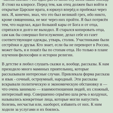
Я стоял на клиросе. Перед тем, как отец должен был войти в
открытые Царские врата, я юркнул вперёд и пробежал через
них. Я, конечно, знал, что это был великий грех, ибо никто,
кроме священника, не мог через них пройти. Я был потрясён
тем, что наделал, ждал большой кары от Бога и от отца,
спрятался и долго не выходил. Я старался копировать отца,
сам как бы совершал богослужение, делал себе из газет
соответствующие одежды, утварь, столик. Участниками были
сестрёнки и друзья. Кто знает, если бы не переворот в России,
может быть, я и пошёл бы по стопам отца. Но только в плане
изучения философии и истории религии.
В детстве я любил слушать сказки и, вообще, рассказы. К нам
приходило много маминых приятельниц, которые
рассказывали интересные случаи. Привлекала форма рассказа
и язык - сочный, остроумный, народный. Эти рассказы
вскрывали политическую и экономическую обстановку и —
что очень занимало — взаимоотношения людей, их сложный,
интересный мир. Совершенно серьёзно шла речь о колдунах,
назывались конкретные лица, которые могли напустить
болезнь, несчастья или, наоборот, избавить от них. К ним
ходили за услугами и их боялись.