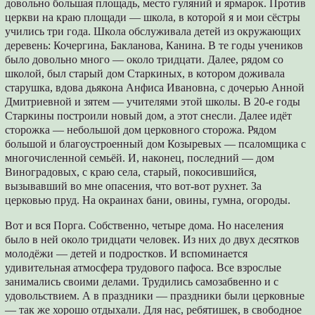
довольно большая площадь, место гуляний и ярмарок. Против
церкви на краю площади — школа, в которой я и мои сёстры
учились три года. Школа обслуживала детей из окружающих
деревень: Кочергина, Бакланова, Канина. В те годы учеников
было довольно много — около тридцати. Далее, рядом со
школой, был старый дом Старкиных, в котором доживала
старушка, вдова дьякона Анфиса Ивановна, с дочерью Анной
Дмитриевной и зятем — учителями этой школы. В 20-е годы
Старкины построили новый дом, а этот снесли. Далее идёт
сторожка — небольшой дом церковного сторожа. Рядом
большой и благоустроенный дом Козыревых — псаломщика с
многочисленной семьёй. И, наконец, последний — дом
Виноградовых, с краю села, старый, покосившийся,
вызывавший во мне опасения, что вот-вот рухнет. За
церковью пруд. На окраинах бани, овины, гумна, огороды.
Вот и вся Порга. Собственно, четыре дома. Но населения
было в ней около тридцати человек. Из них до двух десятков
молодёжи — детей и подростков. И вспоминается
удивительная атмосфера трудового пафоса. Все взрослые
занимались своими делами. Трудились самозабвенно и с
удовольствием. А в праздники — праздники были церковные
— так же хорошо отдыхали. Для нас, ребятишек, в свободное