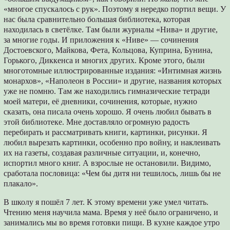
«многое спускалось с рук». Поэтому я нередко портил вещи. У
нас была сравнительно большая библиотека, которая
находилась в светёлке. Там были журналы «Нива» и другие,
за многие годы. И приложения к «Ниве» — сочинения
Достоевского, Майкова, Фета, Кольцова, Куприна, Бунина,
Горького, Диккенса и многих других. Кроме этого, были
многотомные иллюстрированные издания: «Интимная жизнь
монархов», «Наполеон в России» и другие, названия которых
уже не помню. Там же находились гимназические тетради
моей матери, её дневники, сочинения, которые, нужно
сказать, она писала очень хорошо. Я очень любил бывать в
этой библиотеке. Мне доставляло огромную радость
перебирать и рассматривать книги, картинки, рисунки. Я
любил вырезать картинки, особенно про войну, и наклеивать
их на газеты, создавая различные ситуации, и, конечно,
испортил много книг. А взрослые не остановили. Видимо,
сработала пословица: «Чем бы дитя ни тешилось, лишь бы не
плакало».
В школу я пошёл 7 лет. К этому времени уже умел читать.
Чтению меня научила мама. Время у неё было ограничено, и
занимались мы во время готовки пищи. В кухне каждое утро