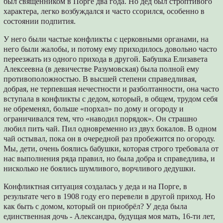
был священником в Порге два года. Но дед был строптивого
характера, легко возбуждался и часто ссорился, особенно в
состоянии подпития.
У него были частые конфликты с церковными органами, на
него были жалобы, и потому ему приходилось довольно часто
переезжать из одного прихода в другой. Бабушка Елизавета
Алексеевна (в девичестве Разумовская) была полной ему
противоположностью. В высшей степени справедливая,
добрая, не терпевшая нечестности и разболтанности, она часто
вступала в конфликты с дедом, который, в общем, трудом себя
не обременял, больше «порхал» по дому и огороду и
ограничивался тем, что «наводил порядок». Он страшно
любил пить чай. Пил одновременно из двух бокалов. В одном
чай остывал, пока он в очередной раз пробежится по огороду.
Мы, дети, очень боялись бабушки, которая строго требовала от
нас выполнения ряда правил, но была добра и справедлива, и
нисколько не боялись шумливого, ворчливого дедушки.
Конфликтная ситуация создалась у деда и на Порге, в
результате чего в 1908 году его перевели в другой приход. Но
как быть с домом, который он приобрёл? У деда была
единственная дочь - Александра, будущая моя мать, 16-ти лет,