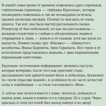
В нашей семье время от времени появлялась одна старенькая,
горбатенькая странница — «бабушка Красница», которая
неожиданно появлялась и так же неожиданно исчезала,
прожив несколько месяцев. Почему-то моя мать её очень
ценила. Так вот, она была мастер рассказывать сказки.
Репертуар её был небольшой, но как она рассказывала —
вызывая сочувствие к слабым и обездоленным людям и
отвращение к злым, — влекло к её сказкам, хотя мы знали их
наизусть. Помню сказку про «Ивушку» — обманутого
козлёночка, Ивана Царевича, Змея Горыныча. Все герои в её
исполнении представлялись живыми, с ярко выраженными
моральными качествами.
Крупным «источником информации» являлись пастухи,
которые вечерами, после того как пригонят стадо,
рассказывали нам удивительные были и небылицы, буквально
по «всем отраслям знаний», в особенности по части нечистой
силы и покойников — в стиле гоголевского «Вия».
А сейчас мне хочется вместе с вами, читатель, побывать в
нашем доме, каким я помню его в середине 20-х годов. Через
крыльцо и сени (из сеней был выход наверх и во двор)