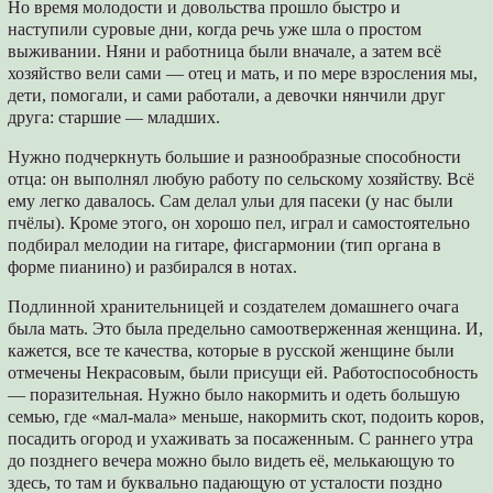
Но время молодости и довольства прошло быстро и
наступили суровые дни, когда речь уже шла о простом
выживании. Няни и работница были вначале, а затем всё
хозяйство вели сами — отец и мать, и по мере взросления мы,
дети, помогали, и сами работали, а девочки нянчили друг
друга: старшие — младших.
Нужно подчеркнуть большие и разнообразные способности
отца: он выполнял любую работу по сельскому хозяйству. Всё
ему легко давалось. Сам делал ульи для пасеки (у нас были
пчёлы). Кроме этого, он хорошо пел, играл и самостоятельно
подбирал мелодии на гитаре, фисгармонии (тип органа в
форме пианино) и разбирался в нотах.
Подлинной хранительницей и создателем домашнего очага
была мать. Это была предельно самоотверженная женщина. И,
кажется, все те качества, которые в русской женщине были
отмечены Некрасовым, были присущи ей. Работоспособность
— поразительная. Нужно было накормить и одеть большую
семью, где «мал-мала» меньше, накормить скот, подоить коров,
посадить огород и ухаживать за посаженным. С раннего утра
до позднего вечера можно было видеть её, мелькающую то
здесь, то там и буквально падающую от усталости поздно