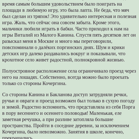
время самым большим удовольствием было поиграть на
площади в любимую игру, это была лапта. Не беда, что мяч
был сделан из тряпок! Это удивительно интересная и полезная
игра. Жаль, что сейчас она совсем забыта. Кроме этого,
мальчики любили играть в бабки. Часто приходил к нам на
игры Виталий из Малого Канина. Спустя пять десятков лет он
разыскал меня в Москве и много мы переговорили,
повспоминали о далёких поргинских днях. Шум и крики
детских игр далеко раздавались вокруг и показывали, что
крохотное село живет радостной, полнокровной жизнью.
Полуостровное расположение села ограничивало проезд через
него на лошадях. Собственно, всегда можно было проехать
только со стороны Кочергина.
Со стороны Канина и Бакланова доступ затрудняли речки,
ручьи и овраги и проезд возможен был только в сухую погоду
и зимой. Радостно вспомнить, что представляла из себя Порга
в пору весеннего и осеннего половодья! Маленькая, еле
заметная речушка, а при разливе затопляла большие
пространства. Пройти в соседние деревни, за исключением
Кочергина, было невозможно. Занятия в школе, конечно,
прекращались.