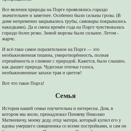
Все явления природы на Порге проявлялись гораздо
значительнее и заметнее. Особенно были сильны грозы. (В
доме непременно закрывались трубы, самовары покрывались
накидками). Да и смена времён года на Порге чувствовалась
гораздо более резко. Зимой морозы были сильнее. Летом -
жарче.
И всё-таки самое поразительное на Порге — это
необыкновенная тишина, умиротворённость, полная
отрешённость и слияние с природой. Кажется, было слышно,
как дышит природа. Чудесные птичьи голоса,
необыкновенные запахи трав и цветов!
Вот что такое Порга!
Семья
История нашей семьи поучительна и интересна. Дом, в
котором мы жили, принадлежал Пиняеву Николаю
Матвеевичу, моему деду, отцу матери, который купил его у
вдовы умершего священника со всеми постройками, и сам он