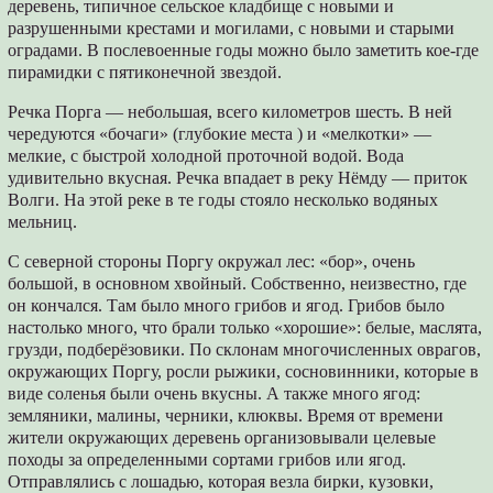
деревень, типичное сельское кладбище с новыми и
разрушенными крестами и могилами, с новыми и старыми
оградами. В послевоенные годы можно было заметить кое-где
пирамидки с пятиконечной звездой.
Речка Порга — небольшая, всего километров шесть. В ней
чередуются «бочаги» (глубокие места ) и «мелкотки» —
мелкие, с быстрой холодной проточной водой. Вода
удивительно вкусная. Речка впадает в реку Нёмду — приток
Волги. На этой реке в те годы стояло несколько водяных
мельниц.
С северной стороны Поргу окружал лес: «бор», очень
большой, в основном хвойный. Собственно, неизвестно, где
он кончался. Там было много грибов и ягод. Грибов было
настолько много, что брали только «хорошие»: белые, маслята,
грузди, подберёзовики. По склонам многочисленных оврагов,
окружающих Поргу, росли рыжики, сосновинники, которые в
виде соленья были очень вкусны. А также много ягод:
земляники, малины, черники, клюквы. Время от времени
жители окружающих деревень организовывали целевые
походы за определенными сортами грибов или ягод.
Отправлялись с лошадью, которая везла бирки, кузовки,