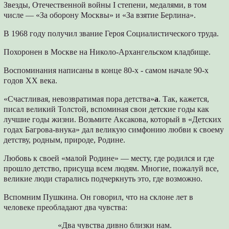
Звезды, Отечественной войны I степени, медалями, в том
числе — «За оборону Москвы» и «За взятие Берлина».
В 1968 году получил звание Героя Социалистического труда.
Похоронен в Москве на Николо-Архангельском кладбище.
Воспоминания написаны в конце 80-х - самом начале 90-х
годов XX века.
«Счастливая, невозвратимая пора детства»
а
. Так, кажется,
писал великий Толстой, вспоминая свои детские годы как
лучшие годы жизни. Возьмите Аксакова, который в «Детских
годах Багрова-внука» дал великую симфонию любви к своему
детству, родным, природе, Родине.
Любовь к своей «малой Родине» — месту, где родился и где
прошло детство, присуща всем людям. Многие, пожалуй все,
великие люди старались подчеркнуть это, где возможно.
Вспомним Пушкина. Он говорил, что на склоне лет в
человеке преобладают два чувства:
«Два чувства дивно близки нам.