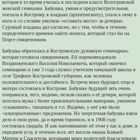
которая в то время училась в последнем классе Кологривской
женской гимназии. Бабушка, умная и предусмотрительная,
поехала в Кострому, к владыке (архиепископу), упала к нему в
ноги и со слезами умоляла «оставить место» за дочерью.
Суровый владыка дал согласие, но с тем, чтобы в течение
определённого времени найти жениха, который стал бы на
Порге священником.
Бабушка обратилась в Костромскую духовную семинарию,
которая готовила священников. Ей порекомендовали
Воздвиженского Василия Николаевича, который окончил
семинарию и уже 3 года служил учителем начальной школы в
селе Трифоне Костромской губернии, как человека
положительного и достойного. Встреча моих будущих отца и
матери состоялась в Костроме. Бабушке будущий зять очень
понравился, чего, видимо, нельзя сказать о её дочери, которой
хотелось мужа с более привлекательными манерами, умением
«ухаживать», танцевать и т.п. Видимо, у неё уже были
«альтернативные» предложения. Но энергичная бабушка взяла
дело в свои руки, да и время торопило, и в 1908 году
состоялась свадьба. И как напоминание об этом у нас в доме, в
переднем углу, в течение всех лет висели иконы Божьей
Матери и Спасителя, которыми моих родителей благословили