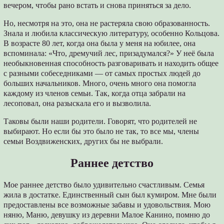
вечером, чтобы рано встать и снова приняться за дело.
Но, несмотря на это, она не растеряла свою образованность.
Знала и любила классическую литературу, особенно Кольцова.
В возрасте 80 лет, когда она была у меня на юбилее, она
вспоминала: «Что, дремучий лес, призадумался?» У неё была
необыкновенная способность разговаривать и находить общее
с разными собеседниками — от самых простых людей до
больших начальников. Много, очень много она помогла
каждому из членов семьи. Так, когда отца забрали на
лесоповал, она разыскала его и вызволила.
Таковы были наши родители. Говорят, что родителей не
выбирают. Но если бы это было не так, то все мы, члены
семьи Воздвиженских, других бы не выбрали.
Раннее детство
Мое раннее детство было удивительно счастливым. Семья
жила в достатке. Единственный сын был кумиром. Мне были
предоставлены все возможные забавы и удовольствия. Мою
няню, Маню, девушку из деревни Малое Канино, помню до