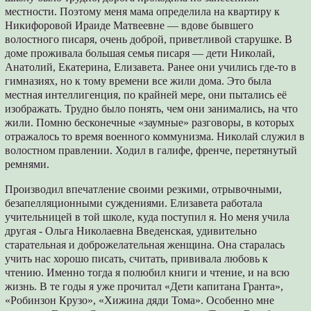
местности. Поэтому меня мама определила на квартиру к
Никифоровой Ираиде Матвеевне — вдове бывшего
волостного писаря, очень доброй, приветливой старушке. В
доме проживала большая семья писаря — дети Николай,
Анатолий, Екатерина, Елизавета. Ранее они учились где-то в
гимназиях, но к тому времени все жили дома. Это была
местная интеллигенция, по крайней мере, они пытались её
изображать. Трудно было понять, чем они занимались, на что
жили. Помню бесконечные «заумные» разговоры, в которых
отражалось то время военного коммунизма. Николай служил в
волостном правлении. Ходил в галифе, френче, перетянутый
ремнями.
Производил впечатление своими резкими, отрывочными,
безапелляционными суждениями. Елизавета работала
учительницей в той школе, куда поступил я. Но меня учила
другая - Ольга Николаевна Введенская, удивительно
старательная и доброжелательная женщина. Она старалась
учить нас хорошо писать, считать, прививала любовь к
чтению. Именно тогда я полюбил книги и чтение, и на всю
жизнь. В те годы я уже прочитал «Дети капитана Гранта»,
«Робинзон Крузо», «Хижина дяди Тома». Особенно мне