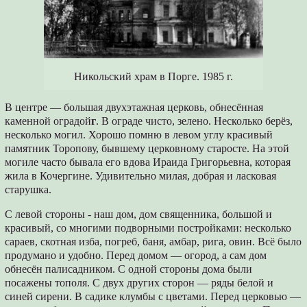
Никольский храм в Порге. 1985 г.
В центре — большая двухэтажная церковь, обнесённая
каменной оградой
г
. В ограде чисто, зелено. Несколько берёз,
несколько могил. Хорошо помню в левом углу красивый
памятник Торопову, бывшему церковному старосте. На этой
могиле часто бывала его вдова Ираида Григорьевна, которая
жила в Кочергине. Удивительно милая, добрая и ласковая
старушка.
С левой стороны - наш дом, дом священника, большой и
красивый, со многими подворными постройками: несколько
сараев, скотная изба, погреб, баня, амбар, рига, овин. Всё было
продумано и удобно. Перед домом — огород, а сам дом
обнесён палисадником. С одной стороны дома были
посажены тополя. С двух других сторон — ряды белой и
синей сирени. В садике клумбы с цветами. Перед церковью —