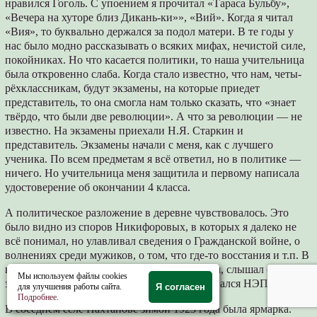
нравился Гоголь. С упоением я прочитал «Тараса Бульбу»,
«Вечера на хуторе близ Дикань-ки»», «Вий». Когда я читал
«Вия», то буквально держался за подол матери. В те годы у
нас было модно рассказывать о всяких мифах, нечистой силе,
покойниках. Но что касается политики, то наша учительница
была откровенно слаба. Когда стало известно, что нам, четы-
рёхклассникам, будут экзамены, на которые приедет
представитель, то она смогла нам только сказать, что «знает
твёрдо, что были две революции». А что за революции — не
известно. На экзамены приехали Н.Я. Старкин и
представитель. Экзамены начали с меня, как с лучшего
ученика. По всем предметам я всё ответил, но в политике —
ничего. Но учительница меня защитила и первому написала
удостоверение об окончании 4 класса.
А политическое разложение в деревне чувствовалось. Это
было видно из споров Никифоровых, в которых я далеко не
всё понимал, но улавливал сведения о Гражданской войне, о
волнениях среди мужиков, о том, что где-то восстания и т.п. В
волостном правлении, куда я иногда забегал, слышал споры о
Мы используем файлы cookies
земле и налогах. Видимо, отчётливо пробивался НЭП.
для улучшения работы сайта.
Я согласен
Подробнее
.
В соседнем селе Пахтанове зимой 1923 года была ярмарка.