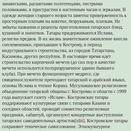
занавесками, расшитыми полотенцами, пестрыми
половиками, в пристрастии к настенным часам и зеркалам. В
одежде женщин старшего возраста заметна приверженность к
просторным платьям на кокетке, безрукавкам, платкам. Не
забыты названия и рецепты приготовления татарских блюд,
кушаний и напитков. Татары придерживаются Ислама,
религии предков. В их жизнь значительное оживление внесли
соплеменники, приехавшие в Кострому, в период
индустриального строительства, из городов Татарстана,
Касимова, других республик. В настоящее время идет
строительство кирпичной мечети (до сих пор в качестве
мечети используется полуразрушенное здание бывшего
клуба). При мечети функционирует медресе, где
священнослужители преподают татарский и арабский языки,
основы Ислама и чтение Корана. Мусульманское религиозное
объединение татарской общины г. Костромы и области с 1999
года выпускает газету «Ислам». Костромские татары
поддерживают культурные связи с татарами Казани и
соседних областей, проводят совместно религиозные
праздники, сабантуй, организуют концертные выступления
татарских самодеятельных артистов
[xliii]
. Костромские татары
сохраняют этническое самосознание. Этнокультурное