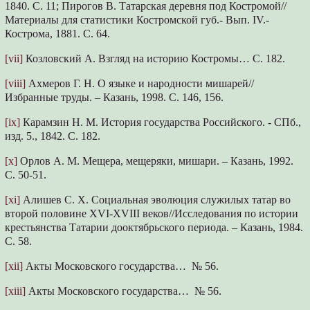
1840. С. 11; Пирогов В. Татарская деревня под Костромой//
Материалы для статистики Костромской губ.- Вып. IV.-
Кострома, 1881. С. 64.
[vii]
Козловский А. Взгляд на историю Костромы… С. 182.
[viii]
Ахмеров Г. Н. О языке и народности мишарей//
Избранные труды. – Казань, 1998. С. 146, 156.
[ix]
Карамзин Н. М. История государства Российского. - СПб.,
изд. 5., 1842. С. 182.
[x]
Орлов А. М. Мещера, мещеряки, мишари. – Казань, 1992.
С. 50-51.
[xi]
Алишев С. Х. Социальная эволюция служилых татар во
второй половине XVI-XVIII веков//Исследования по истории
крестьянства Татарии дооктябрьского периода. – Казань, 1984.
С. 58.
[xii]
Акты Московского государства… № 56.
[xiii]
Акты Московского государства… № 56.