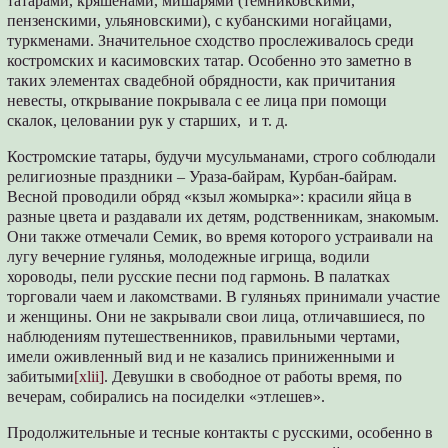
татарами, кряшенами, мишарями (темниковскими,
пензенскими, ульяновскими), с кубанскими ногайцами,
туркменами. Значительное сходство прослеживалось среди
костромских и касимовских татар. Особенно это заметно в
таких элементах свадебной обрядности, как причитания
невесты, открывание покрывала с ее лица при помощи
скалок, целовании рук у старших, и т. д.
Костромские татары, будучи мусульманами, строго соблюдали
религиозные праздники – Ураза-байрам, Курбан-байрам.
Весной проводили обряд «кзыл жомырка»: красили яйца в
разные цвета и раздавали их детям, родственникам, знакомым.
Они также отмечали Семик, во время которого устраивали на
лугу вечерние гулянья, молодежные игрища, водили
хороводы, пели русские песни под гармонь. В палатках
торговали чаем и лакомствами. В гуляньях принимали участие
и женщины. Они не закрывали свои лица, отличавшиеся, по
наблюдениям путешественников, правильными чертами,
имели оживленный вид и не казались приниженными и
забитыми
[xlii]
. Девушки в свободное от работы время, по
вечерам, собирались на посиделки «этлешев».
Продолжительные и тесные контакты с русскими, особенно в