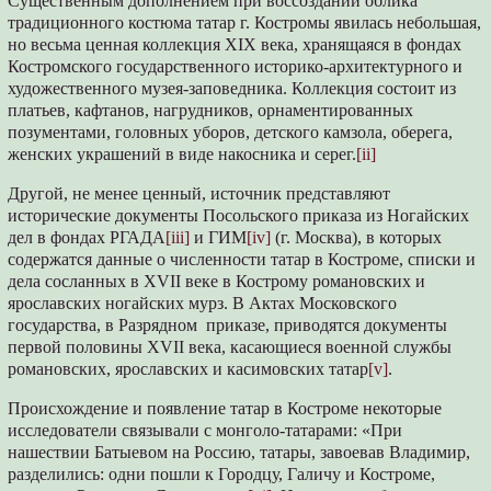
Существенным дополнением при воссоздании облика
традиционного костюма татар г. Костромы явилась небольшая,
но весьма ценная коллекция XIX века, хранящаяся в фондах
Костромского государственного историко-архитектурного и
художественного музея-заповедника. Коллекция состоит из
платьев, кафтанов, нагрудников, орнаментированных
позументами, головных уборов, детского камзола, оберега,
женских украшений в виде накосника и серег.
[ii]
Другой, не менее ценный, источник представляют
исторические документы Посольского приказа из Ногайских
дел в фондах РГАДА
[iii]
и ГИМ
[iv]
(г. Москва), в которых
содержатся данные о численности татар в Костроме, списки и
дела сосланных в XVII веке в Кострому романовских и
ярославских ногайских мурз. В Актах Московского
государства, в Разрядном приказе, приводятся документы
первой половины XVII века, касающиеся военной службы
романовских, ярославских и касимовских татар
[v]
.
Происхождение и появление татар в Костроме некоторые
исследователи связывали с монголо-татарами: «При
нашествии Батыевом на Россию, татары, завоевав Владимир,
разделились: одни пошли к Городцу, Галичу и Костроме,