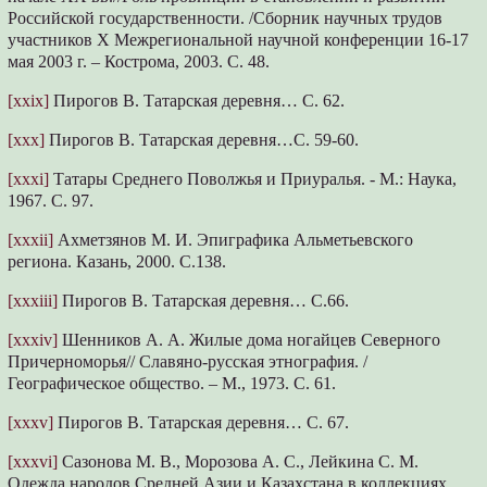
Российской государственности. /Сборник научных трудов
участников X Межрегиональной научной конференции 16-17
мая 2003 г. – Кострома, 2003. С. 48.
[xxix]
Пирогов В. Татарская деревня… С. 62.
[xxx]
Пирогов В. Татарская деревня…С. 59-60.
[xxxi]
Татары Среднего Поволжья и Приуралья. - М.: Наука,
1967. С. 97.
[xxxii]
Ахметзянов М. И. Эпиграфика Альметьевского
региона. Казань, 2000. С.138.
[xxxiii]
Пирогов В. Татарская деревня… С.66.
[xxxiv]
Шенников А. А. Жилые дома ногайцев Северного
Причерноморья// Славяно-русская этнография. /
Географическое общество. – М., 1973. С. 61.
[xxxv]
Пирогов В. Татарская деревня… С. 67.
[xxxvi]
Сазонова М. В., Морозова А. С., Лейкина С. М.
Одежда народов Средней Азии и Казахстана в коллекциях