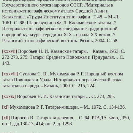
Государственного музея народов СССР. //Материалы к
историко-этнографическому атласу Средней Азии и
Казахстана. //Труды Института этнографии. Т. 48. – М.-Л.,
1961. С. 88; Шарифуллина Ф. Л. Касимовские татары. //
Историко-этнографическое исследование традиционной
народной культуры середины XIX - начала XX веков. //
Рязанский этнографический вестник. Рязань, 2004. С. 58.
[xxxvii]
Воробьев Н. И. Казанские татары. – Казань, 1953. С.
272-273, 275; Татары Среднего Поволжья и Приуралья… С.
143.
[xxxviii]
Суслова С. В., Мухамедова Р. Г. Народный костюм
татар Поволжья и Урала. Историко-этнографический атлас
татарского народа. - Казань, 2000. С. 215, 224.
[xxxix]
Воробьев Н. И. Казанские татары… С. 273, 295.
[xl]
Мухамедова Р. Г. Татары-мишари. – М., 1972. С. 134-136.
[xli]
Пирогов В. Татарская деревня… С. 64; РГАДА. Фонд 350,
оп. 1, дд.130-13, 414; оп. 2, д. 1298.