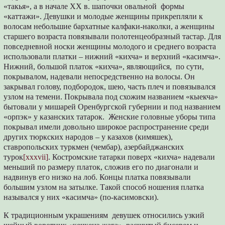
«такья», а в начале XX в. шапочки овальной формы
«каттажи». Девушки и молодые женщины прикрепляли к
волосам небольшие бархатные калфаки-наколки, а женщины
старшего возраста повязывали полотенцеобразный тастар. Для
повседневной носки женщины молодого и среднего возраста
использовали платки – нижний «кихча» и верхний «касимча».
Нижний, большой платок «кихча», являющийся, по сути,
покрывалом, надевали непосредственно на волосы. Он
закрывал голову, подбородок, шею, часть плеч и повязывался
узлом на темени. Покрывала под схожим названием «кыекча»
бытовали у мишарей Оренбургской губернии и под названием
«орпэк» у казанских татарок. Женские головные уборы типа
покрывал имели довольно широкое распространение среди
других тюркских народов – у казахов (кимяшек),
ставропольских туркмен (чембар), азербайджанских
турок
[xxxvii]
. Костромские татарки поверх «кихча» надевали
меньший по размеру платок, сложив его по диагонали и
надвинув его низко на лоб. Концы платка повязывали
большим узлом на затылке. Такой способ ношения платка
назывался у них «касимча» (по-касимовски).
К традиционным украшениям девушек относились узкий