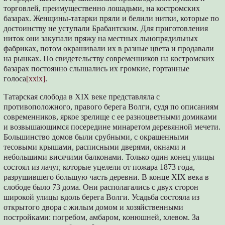
торговлей, преимущественно лошадьми, на костромских
базарах. Женщины-татарки пряли и белили нитки, которые по
достоинству не уступали Брабантским. Для приготовления
ниток они закупали пряжу на местных льнопрядильных
фабриках, потом окрашивали их в разные цвета и продавали
на рынках. По свидетельству современников на костромских
базарах постоянно слышались их громкие, гортанные
голоса
[xxix]
.
Татарская слобода в XIX веке представляла с
противоположного, правого берега Волги, судя по описаниям
современников, яркое зрелище с ее разноцветными домиками
и возвышающимся посередине минаретом деревянной мечети.
Большинство домов были срубными, с окрашенными
тесовыми крышами, расписными дверями, окнами и
небольшими висячими балконами. Только один конец улицы
состоял из лачуг, которые уцелели от пожара 1873 года,
разрушившего большую часть деревни. В конце XIX века в
слободе было 73 дома. Они располагались с двух сторон
широкой улицы вдоль берега Волги. Усадьба состояла из
открытого двора с жилым домом и хозяйственными
постройками: погребом, амбаром, конюшней, хлевом. За