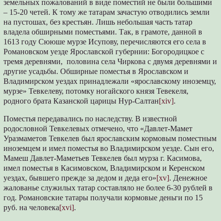
земельных пожалований в виде поместий не были большими
– 15-20 четей. К тому же татарам зачастую отводились земли
на пустошах, без крестьян. Лишь небольшая часть татар
владела обширными поместьями. Так, в грамоте, данной в
1613 году Сююше мурзе Исупову, перечисляются его села в
Романовском уезде Ярославской губернии: Богородицкое с
тремя деревнями, половина села Чиркова с двумя деревнями и
другие усадьбы. Обширные поместья в Ярославском и
Владимирском уездах принадлежали «ярославскому иноземцу,
мурзе» Тевкелеву, потомку ногайского князя Тевекеля,
родного брата Казанской царицы Нур-Салтан
[xiv]
.
Поместья передавались по наследству. В известной
родословной Тевкелевых отмечено, что «Давлет-Мамет
Уразмаметов Тевкелев был ярославским кормовым поместным
иноземцем и имел поместья во Владимирском уезде. Сын его,
Мамеш Давлет-Маметьев Тевкелев был мурза г. Касимова,
имел поместья в Касимовском, Владимирском и Керенском
уездах, бывшего прежде за дедом и деда его»
[xv]
. Денежное
жалованье служилых татар составляло не более 6-30 рублей в
год. Романовские татары получали кормовые деньги по 15
руб. на человека
[xvi]
.