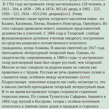
В 1762 году костромских татар насчитывалось 128 человек, в
1811 - 204, в 1858 – 290, в 1874- 365 (41 двор), в 1902 – 525,
1920 – 521, 1924 – 653 (104 дворов)
[xxv]
. Этому
способствовал также приток татарского населения извне - из
Казани, Касимова, Пензы, Нижнего Новгорода, Оренбурга. Из
этих городов привозили невест, назначали представителей
духовенства и учителей. С 1866 года в Татарской слободе
функционировало духовное училище (медресе), построенное
на средства казанского потомственного почетного
гражданина, купца Апакова. В школах (мектюб) до 1917 года
преподавали литературный татарский язык. Однако, по
свидетельству современников, в 1880-е годы «у костромских
татар разговорный язык был скорее русский, чем татарский.
Многие из них говорили на родном языке не совсем уже
правильно и с трудом. Русская же речь сравнительно лучше и
слышится чаще, особенно между мужчинами».
[xxvi]
Подрастающее поколение владело им слабо, несмотря то, что
в школах (метюб) преподавали татарский литературный язык.
В то же время костромские татары сохранили старинные
тюркские имена. По словам Тухватуллы Сафарова, бывшего в
1894 году муллой в Костроме, татары с особым почтением
относились к именам своих дедов и прадедов и старались