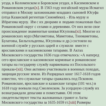
уезда, в Коломенском и Боровском уездах, в Касимовском и
Романовском уездах
[x]
. В 1563 году ногайский мурза Исмагил
отправил в Москву заложниками младших сыновей Юсуфа
(отца Казанской регентши Сююмбеки). - Иль мурзу и
Ибрагима мурзу. Им с их дворами и людьми пожалован был
Романовский округ с селами и деревнями. От них вели свое
происхождение знаменитые князья Юсуповы
[xi]
. Многие из
романовских мурз (Магометовы, Маметовы, Тинмаметовы,
Булатовы, Бильгильдеевы, Юсуповы и др.) состояли на
военной службе у русских царей и служили вместе с
ярославскими и касимовскими татарами. В Актах
Московского государства 1636 года отмечалось: «А наперед
сего ярославские и касимовские кормовые и романовские
татары на государеву службу наряжеваны из Посольского
приказа»
[xii]
. Они активно участвовали в военных походах,
защищая русские земли. Из Разрядных книг 1617-1618 годов
известно, что служилые татары сражались под Псковом.
Романовские, ярославские и казанские татары (101 чел.) в
1618 году воевали под Смоленском. За усердную службу их
вознаграждали деньгами и поместьями. Об этом
свидетельствуют тексты жалованных грамот и Акты
Московского государства за 1635-1659 гг.
[xiii]
Размеры