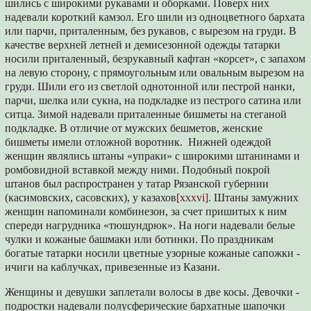
шились с широкими рукавами и оборками. Поверх них
надевали короткий камзол. Его шили из одноцветного бархата
или парчи, приталенным, без рукавов, с вырезом на груди. В
качестве верхней летней и демисезонной одежды татарки
носили приталенный, безрукавный кафтан «корсет», с запахом
на левую сторону, с прямоугольным или овальным вырезом на
груди. Шили его из светлой однотонной или пестрой нанки,
парчи, шелка или сукна, на подкладке из пестрого сатина или
ситца. Зимой надевали приталенные бишметы на стеганой
подкладке. В отличие от мужских бешметов, женские
бишметы имели отложной воротник. Нижней одеждой
женщин являлись штаны «упраки» с широкими штанинами и
ромбовидной вставкой между ними. Подобный покрой
штанов был распространен у татар Рязанской губернии
(касимовских, сасовских), у казахов
[xxxvi]
. Штаны замужних
женщин напоминали комбинезон, за счет пришитых к ним
спереди нагрудника «тюшундрюк». На ноги надевали белые
чулки и кожаные башмаки или ботинки. По праздникам
богатые татарки носили цветные узорные кожаные сапожки -
ичиги на каблучках, привезенные из Казани.
Женщины и девушки заплетали волосы в две косы. Девочки -
подростки надевали полусферические бархатные шапочки