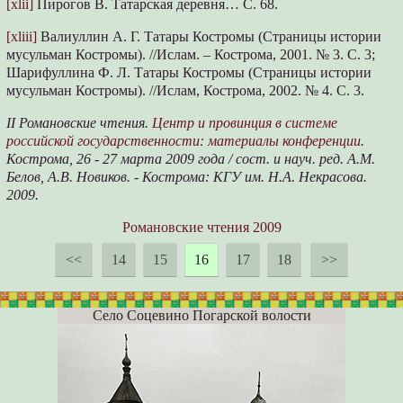
[xlii]
Пирогов В. Татарская деревня… С. 68.
[xliii]
Валиуллин А. Г. Татары Костромы (Страницы истории
мусульман Костромы). //Ислам. – Кострома, 2001. № 3. С. 3;
Шарифуллина Ф. Л. Татары Костромы (Страницы истории
мусульман Костромы). //Ислам, Кострома, 2002. № 4. С. 3.
II Романовские чтения.
Центр и провинция в системе
российской государственности: материалы конференции
.
Кострома, 26 - 27 марта 2009 года / сост. и науч. ред. А.М.
Белов, А.В. Новиков. - Кострома: КГУ им. Н.А. Некрасова.
2009.
Романовские чтения 2009
<<
14
15
16
17
18
>>
Село Соцевино Погарской волости