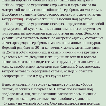
шейный воротник «кечкенэ жага», расшитый бисером и
шейно-нагрудное украшение «зур жага» в форме овала на
матерчатой основе, сплошь обшитой серебряными монетами.
Подобное украшение было распространено и у других групп
татар
[xxxviii]
. Замужние женщины носили под рубахой
шейно-нагрудное украшение «тэтиртэ», представлявшее собой
прямоугольный кусок ткани, с нашитым на него позументом
или расшитый шелковыми или золотыми нитями. Женским
украшением считалось монетное ожерелье «диек», состоявшее
из четырех рядов серебряных монет, нанизанных на шнурки.
Верхний ряд был из 20-ти копеечных монет, затем шли ряды
из 25-ти и 50-ти копеечных, и самый нижний – из крупных,
рублевых монет. Девушки и женщины вплетали в волосы
накосник «чэспав» в виде тесьмы с двумя привязанными на
концах серебряными монетами или бляхами. У костромских
татарок бытовали серебряные серьги, кольца и браслеты,
распространенные и у других групп татар.
Невесте надевали на голову комплекс головных уборов -
платок, налобник и покрывало. Платок повязывали под
подбородком, так, что полотнище располагалось на спине.
Поверх платка надевали высокое налобное украшение
«битлик» на жесткой основе. Оно закреплялось при помощи