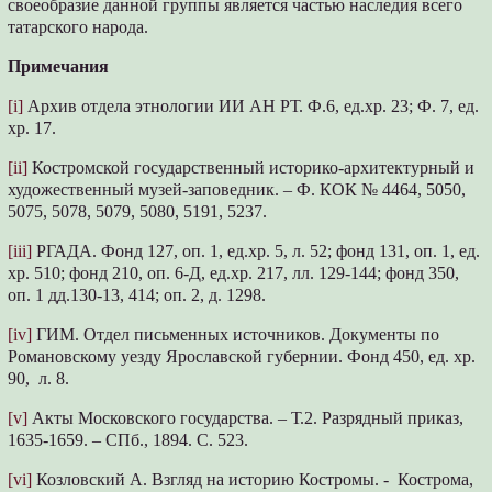
своеобразие данной группы является частью наследия всего
татарского народа.
Примечания
[i]
Архив отдела этнологии ИИ АН РТ. Ф.6, ед.хр. 23; Ф. 7, ед.
хр. 17.
[ii]
Костромской государственный историко-архитектурный и
художественный музей-заповедник. – Ф. КОК № 4464, 5050,
5075, 5078, 5079, 5080, 5191, 5237.
[iii]
РГАДА. Фонд 127, оп. 1, ед.хр. 5, л. 52; фонд 131, оп. 1, ед.
хр. 510; фонд 210, оп. 6-Д, ед.хр. 217, лл. 129-144; фонд 350,
оп. 1 дд.130-13, 414; оп. 2, д. 1298.
[iv]
ГИМ. Отдел письменных источников. Документы по
Романовскому уезду Ярославской губернии. Фонд 450, ед. хр.
90, л. 8.
[v]
Акты Московского государства. – Т.2. Разрядный приказ,
1635-1659. – СПб., 1894. С. 523.
[vi]
Козловский А. Взгляд на историю Костромы. - Кострома,