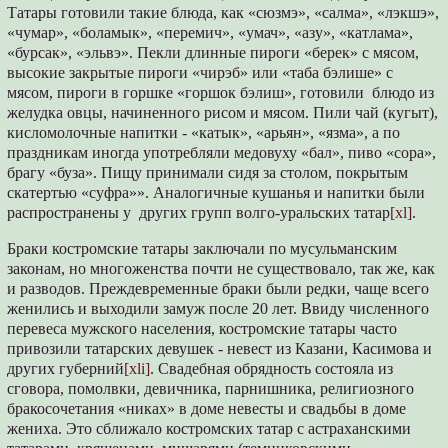
Татары готовили такие блюда, как «сюзмэ», «салма», «лэкшэ»,
«чумар», «боламык», «перемич», «умач», «азу», «катлама»,
«бурсак», «эльвэ». Пекли длинные пироги «берек» с мясом,
высокие закрытые пироги «чирэб» или «таба бэлише» с
мясом, пироги в горшке «горшок бэлиш», готовили блюдо из
желудка овцы, начиненного рисом и мясом. Пили чай (кугыт),
кисломолочные напитки - «катык», «арьян», «язма», а по
праздникам иногда употребляли медовуху «бал», пиво «сора»,
брагу «буза». Пищу принимали сидя за столом, покрытым
скатертью «суфра»». Аналогичные кушанья и напитки были
распространены у других групп волго-уральских татар
[xl]
.
Браки костромские татары заключали по мусульманским
законам, но многоженства почти не существовало, так же, как
и разводов. Преждевременные браки были редки, чаще всего
женились и выходили замуж после 20 лет. Ввиду численного
перевеса мужского населения, костромские татары часто
привозили татарских девушек - невест из Казани, Касимова и
других губерний
[xli]
. Свадебная обрядность состояла из
сговора, помолвки, девичника, парнишника, религиозного
бракосочетания «никах» в доме невесты и свадьбы в доме
жениха. Это сближало костромских татар с астраханскими