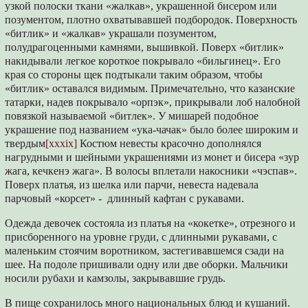
узкой полоски ткани «жалкав», украшенной бисером или
позументом, плотно охватывавшей подбородок. Поверхность
«битлик» и «жалкав» украшали позументом,
полудрагоценными камнями, вышивкой. Поверх «битлик»
накидывали легкое короткое покрывало «бильгинец». Его
края со стороны щек подтыкали таким образом, чтобы
«битлик» оставался видимым. Примечательно, что казанские
татарки, надев покрывало «орпэк», прикрывали лоб налобной
повязкой называемой «битлек». У мишарей подобное
украшение под названием «ука-чачак» было более широким и
твердым
[xxxix]
Костюм невесты красочно дополнялся
нагрудными и шейными украшениями из монет и бисера «зур
жага, кечкенэ жага». В волосы вплетали накосники «чэспав».
Поверх платья, из шелка или парчи, невеста надевала
парчовый «корсет» - длинный кафтан с рукавами.
Одежда девочек состояла из платья на «кокетке», отрезного и
присборенного на уровне груди, с длинными рукавами, с
маленьким стоячим воротником, застегивавшемся сзади на
шее. На подоле пришивали одну или две оборки. Мальчики
носили рубахи и камзолы, закрывавшие грудь.
В пище сохранилось много национальных блюд и кушаний.