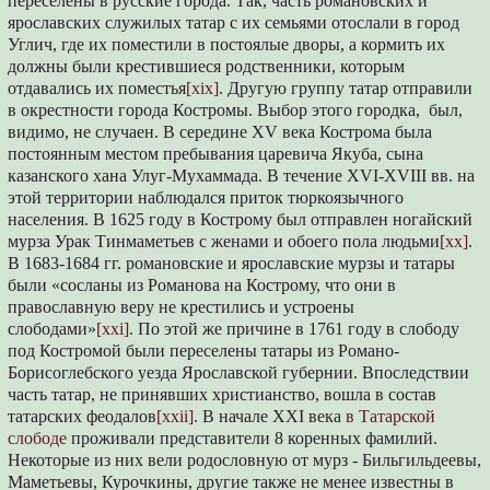
переселены в русские города. Так, часть романовских и
ярославских служилых татар с их семьями отослали в город
Углич, где их поместили в постоялые дворы, а кормить их
должны были крестившиеся родственники, которым
отдавались их поместья
[xix]
. Другую группу татар отправили
в окрестности города Костромы. Выбор этого городка, был,
видимо, не случаен. В середине XV века Кострома была
постоянным местом пребывания царевича Якуба, сына
казанского хана Улуг-Мухаммада. В течение XVI-XVIII вв. на
этой территории наблюдался приток тюркоязычного
населения. В 1625 году в Кострому был отправлен ногайский
мурза Урак Тинмаметьев с женами и обоего пола людьми
[xx]
.
В 1683-1684 гг. романовские и ярославские мурзы и татары
были «сосланы из Романова на Кострому, что они в
православную веру не крестились и устроены
слободами»
[xxi]
. По этой же причине в 1761 году в слободу
под Костромой были переселены татары из Романо-
Борисоглебского уезда Ярославской губернии. Впоследствии
часть татар, не принявших христианство, вошла в состав
татарских феодалов
[xxii]
. В начале XXI века
в Татарской
слободе
проживали представители 8 коренных фамилий.
Некоторые из них вели родословную от мурз - Бильгильдеевы,
Маметьевы, Курочкины, другие также не менее известны в