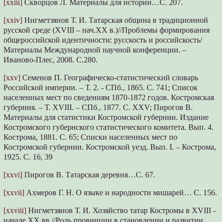
[xxiii]
Скворцов Л. Материалы для истории…С. 207.
[xxiv]
Нигметзянов Т. И. Татарская община в традиционной
русской среде (XVIII – нач.XX в.)//Проблемы формирования
общероссийской идентичности: русскость и российскость/
Материалы Международной научной конференции. –
Иваново-Плес, 2008. С.280.
[xxv]
Семенов П. Географическо-статистический словарь
Российской империи. – Т. 2. - СПб., 1865. С. 741; Список
населенных мест по сведениям 1870-1872 годов. Костромская
губерния. – Т. XVIII. – СПб., 1877. С. XXV; Пирогов В.
Материалы для статистики Костромской губернии. Издание
Костромского губернского статистического комитета. Вып. 4.
Кострома, 1881. С. 65; Списки населенных мест по
Костромской губернии. Костромской уезд. Вып. I. – Кострома,
1925. С. 16, 39
[xxvi]
Пирогов В. Татарская деревня…С. 67.
[xxvii]
Ахмеров Г. Н. О языке и народности мишарей… С. 156.
[xxviii]
Нигметзянов Т. И. Хозяйство татар Костромы в XVIII ‑
начале XX вв.//Роль провинции в становлении и развитии