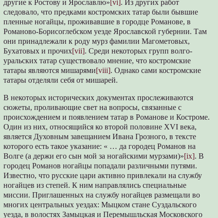
другие к Ростову и Ярославлю»
[vi]
. Из других работ
следовало, что предками костромских татар были бывшие
пленные ногайцы, проживавшие в городце Романове, в
Романово-Борисоглебском уезде Ярославской губернии. Там
они принадлежали к роду мурз фамилии Магометовых,
Бухатовых и прочих
[vii]
. Среди некоторых групп волго-
уральских татар существовало мнение, что костромские
татары являются мишарями
[viii]
. Однако сами костромские
татары отделяли себя от мишарей.
В некоторых исторических документах прослеживаются
сюжеты, проливающие свет на вопросы, связанные с
происхождением и появлением татар в Романове и Костроме.
Один из них, относящийся ко второй половине XVI века,
является Духовным завещанием Ивана Грозного, в тексте
которого есть такое указание: « … да городец Романов на
Волге (а держи его сын мой за ногайскими мурзами)»
[ix]
. В
городец Романов ногайцы попадали различными путями.
Известно, что русские цари активно привлекали на службу
ногайцев из степей. К ним направлялись специальные
миссии. Приглашенных на службу ногайцев размещали во
многих центральных уездах: Мыцком стане Суздальского
уезда, в волостях Замыцкая и Перемышльская Московского