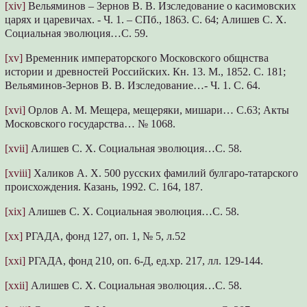
[xiv]
Вельяминов – Зернов В. В. Изследование о касимовских
царях и царевичах. - Ч. 1. – СПб., 1863. С. 64; Алишев С. Х.
Социальная эволюция…С. 59.
[xv]
Временник императорского Московского общнства
истории и древностей Российских. Кн. 13. М., 1852. С. 181;
Вельяминов-Зернов В. В. Изследование…- Ч. 1. С. 64.
[xvi]
Орлов А. М. Мещера, мещеряки, мишари… С.63; Акты
Московского государства… № 1068.
[xvii]
Алишев С. Х. Социальная эволюция…С. 58.
[xviii]
Халиков А. Х. 500 русских фамилий булгаро-татарского
происхождения. Казань, 1992. С. 164, 187.
[xix]
Алишев С. Х. Социальная эволюция…С. 58.
[xx]
РГАДА, фонд 127, оп. 1, № 5, л.52
[xxi]
РГАДА, фонд 210, оп. 6-Д, ед.хр. 217, лл. 129-144.
[xxii]
Алишев С. Х. Социальная эволюция…С. 58.