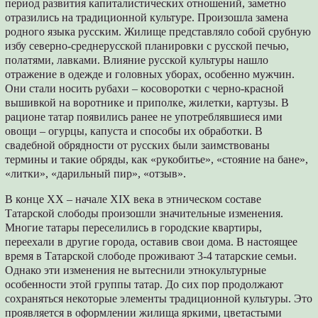
период развития капиталистических отношений, заметно
отразились на традиционной культуре. Произошла замена
родного языка русским. Жилище представляло собой срубную
избу северно-среднерусской планировки с русской печью,
полатями, лавками. Влияние русской культуры нашло
отражение в одежде и головных уборах, особенно мужчин.
Они стали носить рубахи – косоворотки с черно-красной
вышивкой на воротнике и приполке, жилетки, картузы. В
рационе татар появились ранее не употреблявшиеся ими
овощи – огурцы, капуста и способы их обработки. В
свадебной обрядности от русских были заимствованы
термины и такие обряды, как «рукобитье», «стояние на бане»,
«литки», «дарильный пир», «отзыв».
В конце XX – начале XIX века в этническом составе
Татарской слободы произошли значительные изменения.
Многие татары переселились в городские квартиры,
переехали в другие города, оставив свои дома. В настоящее
время в Татарской слободе проживают 3-4 татарские семьи.
Однако эти изменения не вытеснили этнокультурные
особенности этой группы татар. До сих пор продолжают
сохраняться некоторые элементы традиционной культуры. Это
проявляется в оформлении жилища яркими, цветастыми