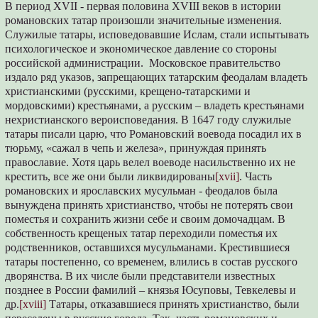
В период XVII - первая половина XVIII веков в истории
романовских татар произошли значительные изменения.
Служилые татары, исповедовавшие Ислам, стали испытывать
психологическое и экономическое давление со стороны
российской администрации. Московское правительство
издало ряд указов, запрещающих татарским феодалам владеть
христианскими (русскими, крещено-татарскими и
мордовскими) крестьянами, а русским – владеть крестьянами
нехристианского вероисповедания. В 1647 году служилые
татары писали царю, что Романовский воевода посадил их в
тюрьму, «сажал в чепь и железа», принуждая принять
православие. Хотя царь велел воеводе насильственно их не
крестить, все же они были ликвидированы
[xvii]
. Часть
романовских и ярославских мусульман - феодалов была
вынуждена принять христианство, чтобы не потерять свои
поместья и сохранить жизни себе и своим домочадцам. В
собственность крещеных татар переходили поместья их
родственников, оставшихся мусульманами. Крестившиеся
татары постепенно, со временем, влились в состав русского
дворянства. В их числе были представители известных
позднее в России фамилий – князья Юсуповы, Тевкелевы и
др.
[xviii]
Татары, отказавшиеся принять христианство, были