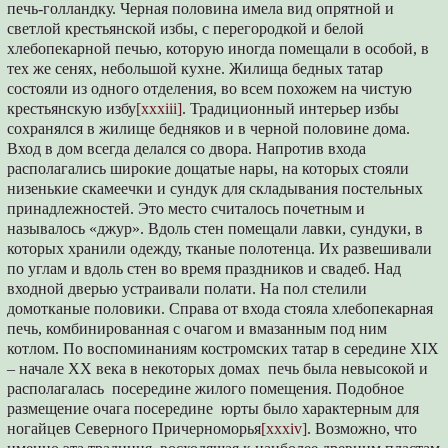
печь-голландку. Черная половина имела вид опрятной и
светлой крестьянской избы, с перегородкой и белой
хлебопекарной печью, которую иногда помещали в особой, в
тех же сенях, небольшой кухне. Жилища бедных татар
состояли из одного отделения, во всем похожем на чистую
крестьянскую избу
[xxxiii]
. Традиционный интерьер избы
сохранялся в жилище бедняков и в черной половине дома.
Вход в дом всегда делался со двора. Напротив входа
располагались широкие дощатые нары, на которых стояли
низенькие скамеечки и сундук для складывания постельных
принадлежностей. Это место считалось почетным и
называлось «джур». Вдоль стен помещали лавки, сундуки, в
которых хранили одежду, тканые полотенца. Их развешивали
по углам и вдоль стен во время праздников и свадеб. Над
входной дверью устраивали полати. На пол стелили
домотканые половики. Справа от входа стояла хлебопекарная
печь, комбинированная с очагом и вмазанным под ним
котлом. По воспоминаниям костромских татар в середине XIX
– начале XX века в некоторых домах печь была невысокой и
располагалась посередине жилого помещения. Подобное
размещение очага посередине юрты было характерным для
ногайцев Северного Причерноморья
[xxxiv]
. Возможно, что