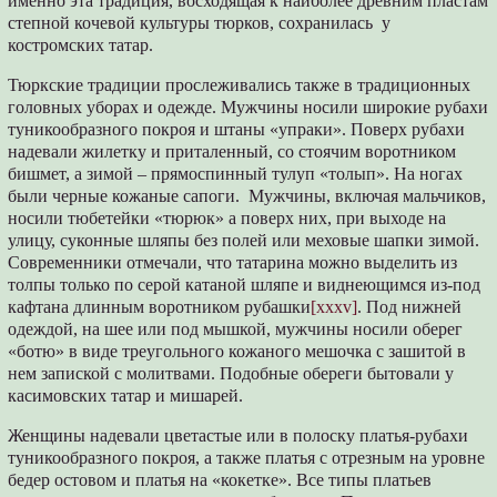
именно эта традиция, восходящая к наиболее древним пластам
степной кочевой культуры тюрков, сохранилась у
костромских татар.
Тюркские традиции прослеживались также в традиционных
головных уборах и одежде. Мужчины носили широкие рубахи
туникообразного покроя и штаны «упраки». Поверх рубахи
надевали жилетку и приталенный, со стоячим воротником
бишмет, а зимой – прямоспинный тулуп «толып». На ногах
были черные кожаные сапоги. Мужчины, включая мальчиков,
носили тюбетейки «тюрюк» а поверх них, при выходе на
улицу, суконные шляпы без полей или меховые шапки зимой.
Современники отмечали, что татарина можно выделить из
толпы только по серой катаной шляпе и виднеющимся из-под
кафтана длинным воротником рубашки
[xxxv]
. Под нижней
одеждой, на шее или под мышкой, мужчины носили оберег
«ботю» в виде треугольного кожаного мешочка с зашитой в
нем запиской с молитвами. Подобные обереги бытовали у
касимовских татар и мишарей.
Женщины надевали цветастые или в полоску платья-рубахи
туникообразного покроя, а также платья с отрезным на уровне
бедер остовом и платья на «кокетке». Все типы платьев