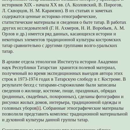
историков XIX - начала XX вв. (А. Козловский, В. Пирогов,
Л. Скворцов, Н. М. Карамзин). В их статьях и заметках
содержатся ценные историко-этнографические,
статистические материалы и сведения о быте татар. В работах
других исследователей (Г. Н. Ахмеров, Н. И. Воробьев, А. М.
Орлов и др.) имеется ряд данных, касающихся истории и
некоторых элементов традиционной культуры костромских
татар сравнительно с другими группами волго-уральских
татар.
В архиве отдела этнологии Института истории Академии
наук Республики Татарстан хранится полевой материал,
полученный во время экспедиционных выездов автора этих
строк в 1973-1974 годах в Татарскую слободу в г. Костроме. В
результате бесед с татарами-старожилами были записаны
сведения о жилище, костюме, пище, праздниках, обрядах
(родинных, свадебных, похоронных), сделаны фотографии и
рисунки жилых домов, интерьера, традиционной одежды и
головных уборов
[i]
. Собранные этнографические материалы
позволили представить комплекс традиционной материальной
и духовной культуры данной группы татар.