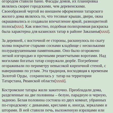
огородом ставили баню. Фасады домов, их планировка
являлись скорее городскими, чем деревенскими.
Своеобразной чертой во внешнем оформлении татарского
жилого дома являлось то, что тесовые крыши, двери, окна
окрашивались и создавали впечатление яркой, разноцветной
полосы
[xxx]
. Как известно, подобная полихромная раскраска
была характерна для казанских татар в районе Заказанья
[xxxi]
.
За деревней, с восточной ее стороны, раскинулось по скату
холма покрытое старыми соснами кладбище с несколькими
полуразрушенными памятниками. Оно было огорожено
легкой изгородью и прочными решетчатыми воротами. Над
могилами богатых татар сооружали дюрбе. Погребение
огораживали по периметру невысокой кирпичной стеной, с
навершиями по углам. Эта традиция, восходящая к временам
Золотой Орды, сохранилась у татар на территории
Татарстана, Рязанской области
[xxxii]
.
Костромские татары жили зажиточно. Преобладали дома,
разделенные на две половины – белую, парадную и черную,
заднюю. Белая половина состояла из двух комнат, убранных
по-городскому: с диванами, креслами и, иногда, зеркалами и
шторами. В ней ставили печь, выложенную изразцами или