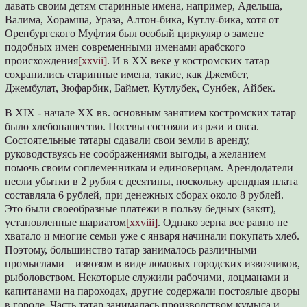
давать своим детям старинные имена, например, Адельша,
Валима, Хорамша, Ураза, Алтон-бика, Кутлу-бика, хотя от
Оренбургского Муфтия был особый циркуляр о замене
подобных имен современными именами арабского
происхождения
[xxvii]
. И в XX веке у костромских татар
сохранились старинные имена, такие, как Джембет,
Джембулат, Зюфарбик, Баймет, Кутлубек, Сунбек, Айбек.
В XIX - начале XX вв. основным занятием костромских татар
было хлебопашество. Посевы состояли из ржи и овса.
Состоятельные татары сдавали свои земли в аренду,
руководствуясь не соображениями выгоды, а желанием
помочь своим соплеменникам и единоверцам. Арендодатели
несли убытки в 2 рубля с десятины, поскольку арендная плата
составляла 6 рублей, при денежных сборах около 8 рублей.
Это были своеобразные платежи в пользу бедных (закят),
установленные шариатом
[xxviii]
. Однако зерна все равно не
хватало и многие семьи уже с января начинали покупать хлеб.
Поэтому, большинство татар занималось различными
промыслами – извозом в виде ломовых городских извозчиков,
рыболовством. Некоторые служили рабочими, лоцманами и
капитанами на пароходах, другие содержали постоялые дворы
в городе. Часть татар занималась производством кумыса и