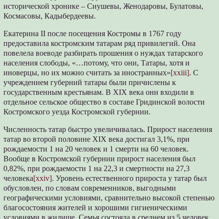
исторической хронике – Сиушевы, Женодаровы, Булатовы,
Космасовы, Кадыбердеевы.
Екатерина II после посещения Костромы в 1767 году
предоставила костромским татарам ряд привилегий. Она
повелела воеводе разбирать прошения о нуждах татарского
населения слободы, «…потому, что они, Татары, хотя и
иноверцы, но их можно считать за иностранных»
[xxiii]
. С
учреждением губерний татары были причислены к
государственным крестьянам. В XIX века они входили в
отдельное сельское общество в составе Гридинской волости
Костромского уезда Костромской губернии.
Численность татар быстро увеличивалась. Прирост населения
татар во второй половине XIX века достигал 3,1%, при
рождаемости 1 на 20 человек и 1 смерти на 60 человек.
Вообще в Костромской губернии прирост населения был
0,82%, при рождаемости 1 на 22,3 и смертности на 27,3
человека
[xxiv]
. Уровень естественного прироста у татар был
обусловлен, по словам современников, выгодными
географическими условиями, сравнительно высокой степенью
благосостояния жителей и хорошими гигиеническими
условиями в жилище. Семья состояла в среднем из 5 человек.