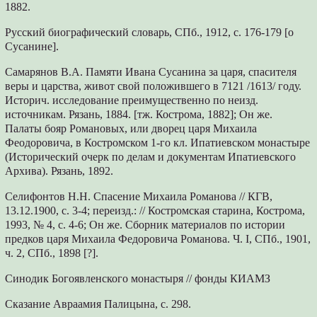
1882.
Русский биографический словарь, СПб., 1912, с. 176-179 [о
Сусанине].
Самарянов В.А. Памяти Ивана Сусанина за царя, спасителя
веры и царства, живот свой положившего в 7121 /1613/ году.
Историч. исследование преимущественно по неизд.
источникам. Рязань, 1884. [тж. Кострома, 1882]; Он же.
Палаты бояр Романовых, или дворец царя Михаила
Феодоровича, в Костромском 1-го кл. Ипатиевском монастыре
(Исторический очерк по делам и документам Ипатиевского
Архива). Рязань, 1892.
Селифонтов Н.Н. Спасение Михаила Романова // КГВ,
13.12.1900, с. 3-4; переизд.: // Костромская старина, Кострома,
1993, № 4, с. 4-6; Он же. Сборник материалов по истории
предков царя Михаила Федоровича Романова. Ч. I, СПб., 1901,
ч. 2, СПб., 1898 [?].
Синодик Богоявленского монастыря // фонды КИАМЗ
Сказание Авраамия Палицына, с. 298.