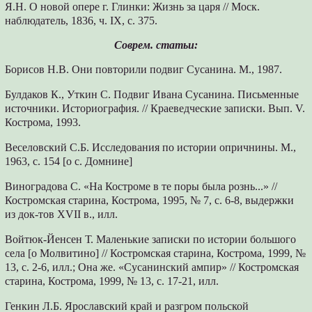
Я.Н. О новой опере г. Глинки: Жизнь за царя // Моск.
наблюдатель, 1836, ч. IX, с. 375.
Соврем. статьи:
Борисов Н.В. Они повторили подвиг Сусанина. М., 1987.
Булдаков К., Уткин С. Подвиг Ивана Сусанина. Письменные
источники. Историография. // Краеведческие записки. Вып. V.
Кострома, 1993.
Веселовский С.Б. Исследования по истории опричнины. М.,
1963, с. 154 [о с. Домнине]
Виноградова С. «На Костроме в те поры была рознь...» //
Костромская старина, Кострома, 1995, № 7, с. 6-8, выдержки
из док-тов XVII в., илл.
Войтюк-Йенсен Т. Маленькие записки по истории большого
села [о Молвитино] // Костромская старина, Кострома, 1999, №
13, с. 2-6, илл.; Она же. «Сусанинский ампир» // Костромская
старина, Кострома, 1999, № 13, с. 17-21, илл.
Генкин Л.Б. Ярославский край и разгром польской