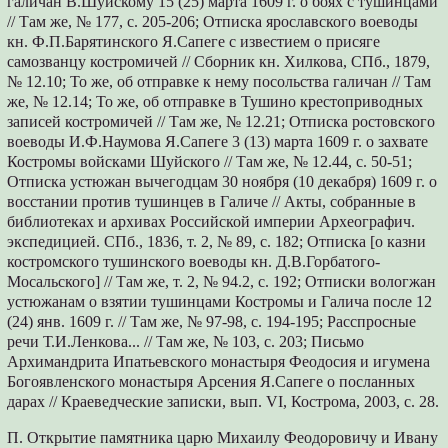
галичан В.Шуйскому 15 (25) марта 1609 г. о боях с тушинцами
// Там же, № 177, с. 205-206; Отписка ярославского воеводы
кн. Ф.П.Барятинского Я.Сапеге с известием о присяге
самозванцу костромичей // Сборник кн. Хилкова, СПб., 1879,
№ 12.10; То же, об отправке к нему посольства галичан // Там
же, № 12.14; То же, об отправке в Тушино крестоприводных
записей костромичей // Там же, № 12.21; Отписка ростовского
воеводы И.Ф.Наумова Я.Сапеге 3 (13) марта 1609 г. о захвате
Костромы войсками Шуйского // Там же, № 12.44, с. 50-51;
Отписка устюжан вычегодцам 30 ноября (10 декабря) 1609 г. о
восстании против тушинцев в Галиче // Акты, собранные в
библиотеках и архивах Российской империи Археографич.
экспедицией. СПб., 1836, т. 2, № 89, с. 182; Отписка [о казни
костромского тушинского воеводы кн. Д.В.Горбатого-
Мосальского] // Там же, т. 2, № 94.2, с. 192; Отписки вологжан
устюжанам о взятии тушинцами Костромы и Галича после 12
(24) янв. 1609 г. // Там же, № 97-98, с. 194-195; Расспросные
речи Т.И.Ленкова... // Там же, № 103, с. 203; Письмо
Архимандрита Ипатьевского монастыря Феодосия и игумена
Богоявленского монастыря Арсения Я.Сапеге о посланных
дарах // Краеведческие записки, вып. VI, Кострома, 2003, с. 28.
П. Открытие памятника царю Михаилу Феодоровичу и Ивану