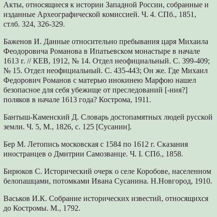
Акты, относящиеся к истории Западной России, собранные и
изданные Археографической комиссией. Ч. 4. СПб., 1851,
стлб. 324, 326-329.
Баженов И. Данные относительно пребывания царя Михаила
Феодоровича Романова в Ипатьевском монастыре в начале
1613 г. // КЕВ, 1912, № 14. Отдел неофициальный. С. 399-409;
№ 15. Отдел неофициальный. С. 435-443; Он же. Где Михаил
Федорович Романов с матерью инокинею Марфою нашел
безопасное для себя убежище от преследований [-ния?]
поляков в начале 1613 года? Кострома, 1911.
Бантыш-Каменский Д. Словарь достопамятных людей русской
земли. Ч. 5, М., 1826, с. 125 [Сусанин].
Бер М. Летопись московская с 1584 по 1612 г. Сказания
иностранцев о Дмитрии Самозванце. Ч. I. СПб., 1858.
Бирюков С. Исторический очерк о селе Коробове, населенном
белопашцами, потомками Ивана Сусанина. Н.Новгород, 1910.
Васьков И.К. Собрание исторических известий, относящихся
до Костромы. М., 1792.