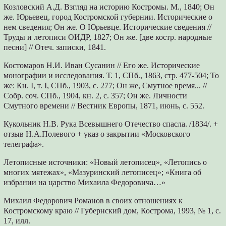
Козловский А.Д. Взгляд на историю Костромы. М., 1840; Он
же. Юрьевец, город Костромской губернии. Исторические о
нем сведения; Он же. О Юрьевце. Исторические сведения //
Труды и летописи ОИДР, 1827; Он же. [две костр. народные
песни] // Отеч. записки, 1841.
Костомаров Н.И. Иван Сусанин // Его же. Исторические
монографии и исследования. Т. 1, СПб., 1863, стр. 477-504; То
же: Кн. I, т. I, СПб., 1903, с. 277; Он же, Смутное время... //
Собр. соч. СПб., 1904, кн. 2, с. 357; Он же. Личности
Смутного времени // Вестник Европы, 1871, июнь, с. 552.
Кукольник Н.В. Рука Всевышнего Отечество спасла. /1834/. +
отзыв Н.А.Полевого + указ о закрытии «Московского
телеграфа».
Летописные источники: «Новый летописец», «Летопись о
многих мятежах», «Мазуринский летописец»; «Книга об
избрании на царство Михаила Федоровича…»
Михаил Федорович Романов в своих отношениях к
Костромскому краю // Губернский дом, Кострома, 1993, № 1, с.
17, илл.