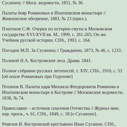
Сусанину // Моск. ведомости, 1851, № 36.
Палаты бояр Романовых в Ипатиевском монастыре //
Живописное обозрение, 1883, № 23 (прил.).
Платонов С.Ф. Очерки по истории смуты в Московском
государстве XVI-XVII вв. М., 1999, с. 261-265; Он же.
Учебник русской истории. СПб., 1993, с. 164.
Погодин М.П. За Сусанина // Гражданин, 1873, № 46, с. 1233.
Полевой Н.А. Костромские леса. Драма. 1841.
Полное собрание русских летописей, т. XIV, СПб., 1910, с. 53
[об опале Романовых при Годунове]
Потапов В. Палаты царя Михаила Феодоровича Романова в
Ипатиевском монастыре в Костроме // Московские ведомости,
1838, № 74.
Православие – источник спасения Отечества // Журнал мин.
нар. просв., ч. 61, СПб., 1849, с. 18 [о Сусанине].
Ремезов И. Костромской крестьянин Иван Сусанин. СПб.,