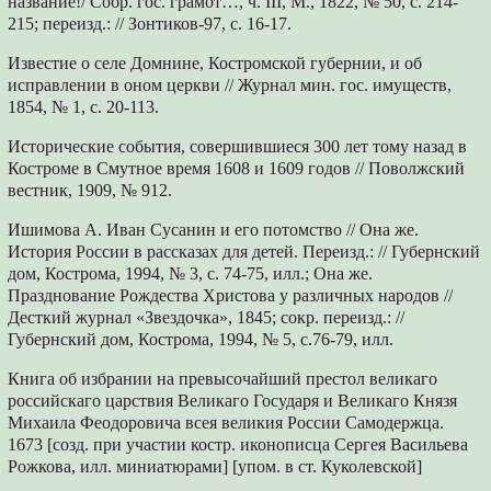
название!/ Собр. гос. грамот…, ч. III, М., 1822, № 50, с. 214-
215; переизд.: // Зонтиков-97, с. 16-17.
Известие о селе Домнине, Костромской губернии, и об
исправлении в оном церкви // Журнал мин. гос. имуществ,
1854, № 1, с. 20-113.
Исторические события, совершившиеся 300 лет тому назад в
Костроме в Смутное время 1608 и 1609 годов // Поволжский
вестник, 1909, № 912.
Ишимова А. Иван Сусанин и его потомство // Она же.
История России в рассказах для детей. Переизд.: // Губернский
дом, Кострома, 1994, № 3, с. 74-75, илл.; Она же.
Празднование Рождества Христова у различных народов //
Десткий журнал «Звездочка», 1845; сокр. переизд.: //
Губернский дом, Кострома, 1994, № 5, с.76-79, илл.
Книга об избрании на превысочайший престол великаго
российскаго царствия Великаго Государя и Великаго Князя
Михаила Феодоровича всея великия России Самодержца.
1673 [созд. при участии костр. иконописца Сергея Васильева
Рожкова, илл. миниатюрами] [упом. в ст. Куколевской]