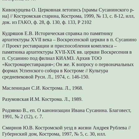
Кивокурцева О. Церковная летопись [храмы Сусанинского р-
на] // Костромская старина, Кострома, 1999, № 13, с. 8-12, илл,
док. из ГАКО, ф. 28, ф. 130, ф. 133, Р 2102
Кудряшов Е.В. Историческая справка по памятнику
архитектуры XVII века – Воскресенской церкви в п. Сусанино
// Проект реставрации и приспособления комплекса –
памятника архитектуры XVII-XIX вв. церкви Воскресения в
п. Сусанино под филиал КИАМЗ. Архив ТОО
«Костромареставрация»; Он же. К вопросу о первоначальных
формах Успенского собора в Костроме // Культура
средневековой Руси. Л., 1974, с. 146-150.
Масленицын С.И. Кострома. Л., 1968.
Разумовская И.М. Кострома. Л., 1989.
Родзянко В., еп. О канонизации Ивана Сусанина. Благовест,
1991, № 2 (12), с. 7.
Смирнов Ю.В. Костромской уезд в жизни Андрея Рублева //
Губернский дом, Кострома, 1997, № 5, с. 30, илл.