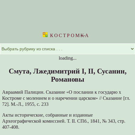
КОСТРОМ
K
А
loading...
Смута, Лжедимитрий I, II, Сусанин,
Романовы
Авраамий Палицин. Сказание «О послании к государю х
Костроме с молением и о наречении царском» // Сказание [гл.
72]. М.-Л., 1955, с. 233
Акты исторические, собранные и изданные
Археографической комиссией. Т. II. СПб., 1841, № 343, стр.
407-408.