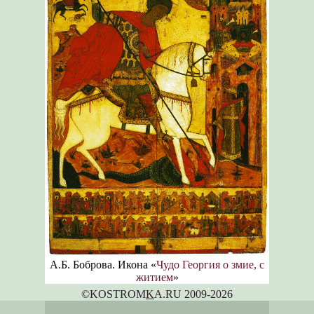
А.Б. Боброва. Икона «
Чудо Георгия о змие, с
житием
»
©KOSTROM
K
A.RU 2009-2026