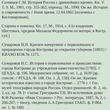
Соловьев С.М. История России с древнейших времен. Кн. V.
T. 9. М., 1961, стр. 355-362; переизд.: М., 1990; Он же. История
и современность // Наше время, 12.04.1862 [полемика с
Костомаровым].
Старина и новизна. Кн. 17, М., 1914, с. 6 [о владениях
Шестовых, предков Михаила Федоровича по матери, в Костр.
губ.]
Сумароков Н.Н. Краткое начертание о первоначалии и
приращении города Костромы до открытия губернии [1803] //
КИАМЗ КОК № 1273.
Сумароков Н.С. История о первоначалии и происшествиях
города Костромы до учреждения наместничества [1783]. //
ЦГАДА, ф. 196, Мазуринское собрание, оп. 1, д. 1639 [др.
список: // РГАДА. Ф. 188. Оп. 1. Д. 158]; Он же. Краткое
историческое известие о городе Костроме… 1776 г. // Гос.
музей этнографии народов России. Отдел рукописей. Ф. 2, оп.
2, ед. хр. 78. [+ статья: Григорьева Т.Н. Из источников думы
К.Ф.Рылеева «Иван Сусанин» // Рус. литература, 1987, № 2, с.
206-207; + биогр. сведения А.А.Григорова: ГАКО, ф. Р-864,
оп. 1, № 188]