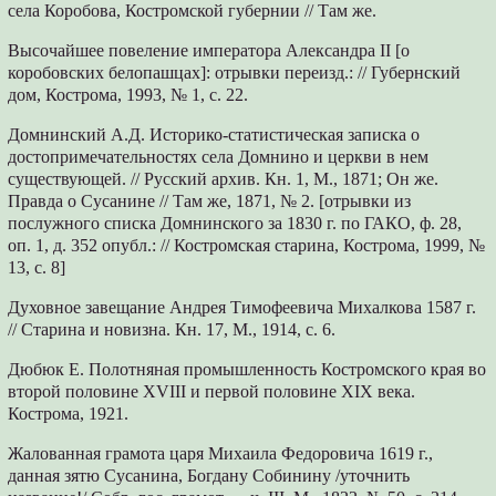
села Коробова, Костромской губернии // Там же.
Высочайшее повеление императора Александра II [о
коробовских белопашцах]: отрывки переизд.: // Губернский
дом, Кострома, 1993, № 1, с. 22.
Домнинский А.Д. Историко-статистическая записка о
достопримечательностях села Домнино и церкви в нем
существующей. // Русский архив. Кн. 1, М., 1871; Он же.
Правда о Сусанине // Там же, 1871, № 2. [отрывки из
послужного списка Домнинского за 1830 г. по ГАКО, ф. 28,
оп. 1, д. 352 опубл.: // Костромская старина, Кострома, 1999, №
13, с. 8]
Духовное завещание Андрея Тимофеевича Михалкова 1587 г.
// Старина и новизна. Кн. 17, М., 1914, с. 6.
Дюбюк Е. Полотняная промышленность Костромского края во
второй половине XVIII и первой половине XIX века.
Кострома, 1921.
Жалованная грамота царя Михаила Федоровича 1619 г.,
данная зятю Сусанина, Богдану Собинину /уточнить