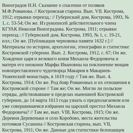
Виноградов Н.Н. Сказание о спасении от поляков
М.Ф.Романова. // Костромская старина. Вып. VII. Кострома,
1912; отрывки переизд.: // Губернский дом, Кострома, 1993, №
1, с. 53-54; Он же. Из рукописей действительного члена
КГУАК Николая Виноградова. Кострома, 1911; отрывки
переизд.: // Губернский дом, Кострома, 1993, № 1, с. 19-21,
илл.; Он же. [Публикация черновика памяти 1632 г.] //
Материалы по истории, археологии, этнографии и статистике
Костромской губернии. Вып. 2. Кострома, 1912, с. 67; Он же.
Хождение царя и великого князя Михаила Федоровича и
матери его инокини Марфы Ивановны на поклонение мощам
новопреставленого чудотворца Макария в Макариев-
Унженский монастырь, в 1619 году // Там же. Вып. 4.
Кострома, 1914; Он же. Род бояр Романовых и их отношения к
Костромской стороне // Там же; Он же. Могли ли польские
отряды, действовавшие в пределах нынешней Костромской
губернии, до 14 марта 1613 года узнать о предполагаемом или
уже совершившемся избрании на царский престол Михаила
Федоровича? // Там же, вып. VIII, Кострома, 1915; Он же.
Деревня Деревеньки и село Коробово, места жительства
потомков Сусанина // Костромская старина, вып. VII,
Кострома, 1911; Он же. Данные для статистики белопашцев