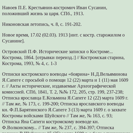
Навоев П.Е. Крестьянин-костромич Иван Сусанин,
положивший жизнь за царя. СПб., 1913.
Никоновская летопись, ч. 8, с. 191-202.
Новое время, 17.02 (02.03). 1913 [инт. с костр. старожилом о
Сусанине].
Островский П.Ф. Исторические записки о Костроме...
Кострома, 1864. [отрывки переизд.:] // Костромская старина,
Кострома, 1993, № 4, с. 1-3
Отписки костромского воеводы «боярина» Н.Д.Вельяминова
Я.Сапеге с просьбой о помощи 12 (22) марта и 1 (11) мая 1609
г. // Акты исторические, издаваемые Археографической
комиссией. СПб, 1841, Т. 2, №№ 172, 205, стр. 199, 237-238;
Отписка ярославца Е.Козьмина Я.Сапеге 12 (22) марта 1609 г.
// Там же, № 173, с. 199-200; Отписка ярославского воеводы
кн. Ф.П.Барятинского Я.Сапеге 3 (13) марта 1609 г. о захвате
Костромы войсками Шуйского // Там же, № 163, с. 93;
Отписка Яна Сапеги костромскому воеводе кн.
Ф.Волконскому... // Там же, № 237, с. 394-397; Отписка