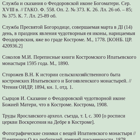
Служба и сказания о Феодоровской иконе Богоматери. Сер.
XVIII в. // ГАКО. Ф. 558. Оп. 2. № 373. К. 26. Лл. 26 об. – 85;
№ 375. К. 7. Лл. 25-89 об.
Служба Пресвятой Богородице, совершаемая марта в ДI (14)
день, в праздник явления чудотворныя ея иконы, нарицаемыя
Феодоровския, яже во граде Костроме. М., 1778. [КОНБ. ЦР.
420936.2]
Соколов М.И. Переписные книги Костромского Ипатьевского
монастыря 1595 года. М., 1890.
Сторожев В.Н. К истории сельскохозяйственного быта
костромских Ипатьевского и Богоявленского монастырей. //
Чтения ОИДР, 1894, кн. 1, отд. 1.
Сырцов И. Сказание о Феодоровской чудотворной иконе
Божией Матери, что в Костроме. Кострома, 1908.
Труды Ярославского археол. съезда, т. I, с. 300 [о росписи
церкви Воскресения на Дебре в Костроме].
Фотографические снимки с вещей Ипатиевского монастыря //
Памятники О-ва любителей древней письменности, 1878-