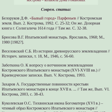
Кострома – колыбель Дома Романовых
Соврем. статьи:
Белоруков Д.Ф.
«Бывый город» Парфеньев
// Костромская
земля. Вып. 2. Кострома, 1992. С. 25-32; Он же. Дозорная
книга г. Солигалича 1614 года // Там же. С. 32-38.
Брюсова В.Г. Ипатьевский монастырь. Ярославль, 1968; М.,
1980 [1982?].
Веселовский С.Б. Из истории древнерусского землевладения //
Историч. записки, т. 18, М., 1946, с. 56-60.
Заботкина О. К вопросу о вотчинном землевладении
Костромского Ипатьевского монастыря (XVI-XVIII вв.) //
Краеведческие записки. Вып. V. Кострома, 1993.
Захаров А. Государственные повинности крестьян
Ипатьевского монастыря в конце XVII в. ... // Там же, Вып. VI.
Кострома, 2003, с. 38-43.
Куколевская О.С. Тихвинская икона Богоматери (XVI в.) –
чтимый образ Костромского Ипатьевского монастыря //