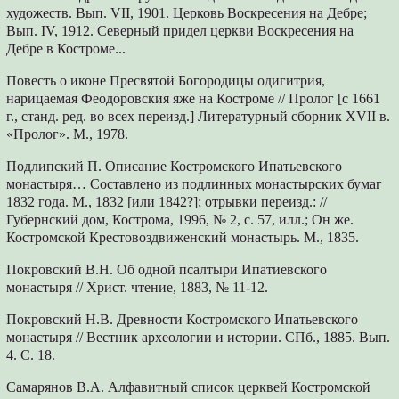
художеств. Вып. VII, 1901. Церковь Воскресения на Дебре;
Вып. IV, 1912. Северный придел церкви Воскресения на
Дебре в Костроме...
Повесть о иконе Пресвятой Богородицы одигитрия,
нарицаемая Феодоровския яже на Костроме // Пролог [с 1661
г., станд. ред. во всех переизд.] Литературный сборник XVII в.
«Пролог». М., 1978.
Подлипский П. Описание Костромского Ипатьевского
монастыря… Составлено из подлинных монастырских бумаг
1832 года. М., 1832 [или 1842?]; отрывки переизд.: //
Губернский дом, Кострома, 1996, № 2, с. 57, илл.; Он же.
Костромской Крестовоздвиженский монастырь. М., 1835.
Покровский В.Н. Об одной псалтыри Ипатиевского
монастыря // Христ. чтение, 1883, № 11-12.
Покровский Н.В. Древности Костромского Ипатьевского
монастыря // Вестник археологии и истории. СПб., 1885. Вып.
4. С. 18.
Самарянов В.А. Алфавитный список церквей Костромской