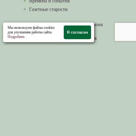
×
Времена и события
×
Газетные старости
Научные периодические издания
Мы используем файлы cookies
для улучшения работы сайта.
Я согласен
Подробнее
.
Религиозно-философские чтения
Альманах «Костромская земля»
Журнал «Романовские чтения»
«Вестник» Костромского Университета
«Губернский дом»
Теги
>>
ЛИТЕРАТУРА
Костромские сюжеты и мотивы в творчестве