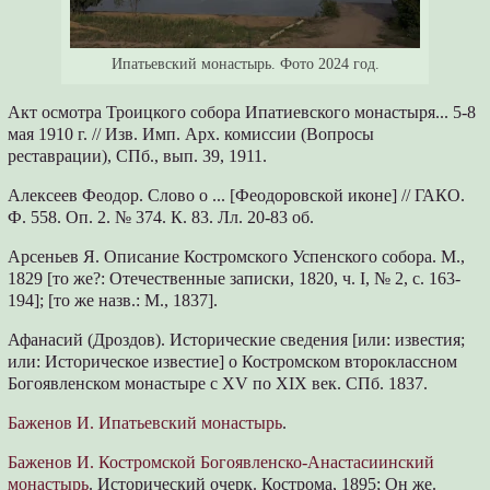
Ипатьевский монастырь. Фото 2024 год.
Акт осмотра Троицкого собора Ипатиевского монастыря... 5-8
мая 1910 г. // Изв. Имп. Арх. комиссии (Вопросы
реставрации), СПб., вып. 39, 1911.
Алексеев Феодор. Слово о ... [Феодоровской иконе] // ГАКО.
Ф. 558. Оп. 2. № 374. К. 83. Лл. 20-83 об.
Арсеньев Я. Описание Костромского Успенского собора. М.,
1829 [то же?: Отечественные записки, 1820, ч. I, № 2, с. 163-
194]; [то же назв.: М., 1837].
Афанасий (Дроздов). Исторические сведения [или: известия;
или: Историческое известие] о Костромском второклассном
Богоявленском монастыре с XV по XIX век. СПб. 1837.
Баженов И. Ипатьевский монастырь
.
Баженов И. Костромской Богоявленско-Анастасиинский
монастырь
. Исторический очерк. Кострома, 1895; Он же.