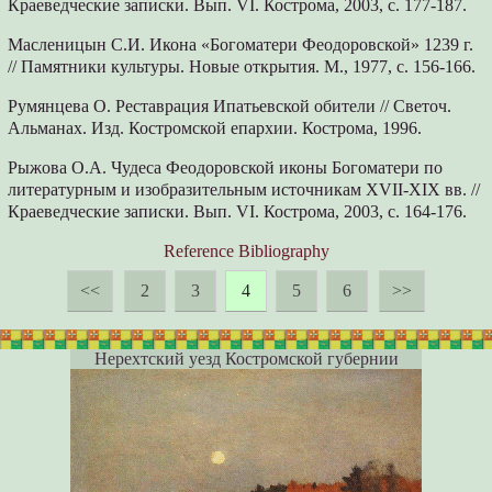
Краеведческие записки. Вып. VI. Кострома, 2003, с. 177-187.
Масленицын С.И. Икона «Богоматери Феодоровской» 1239 г.
// Памятники культуры. Новые открытия. М., 1977, с. 156-166.
Румянцева О. Реставрация Ипатьевской обители // Светоч.
Альманах. Изд. Костромской епархии. Кострома, 1996.
Рыжова О.А. Чудеса Феодоровской иконы Богоматери по
литературным и изобразительным источникам XVII-XIX вв. //
Краеведческие записки. Вып. VI. Кострома, 2003, с. 164-176.
Reference Bibliography
<<
2
3
4
5
6
>>
Нерехтский уезд Костромской губернии