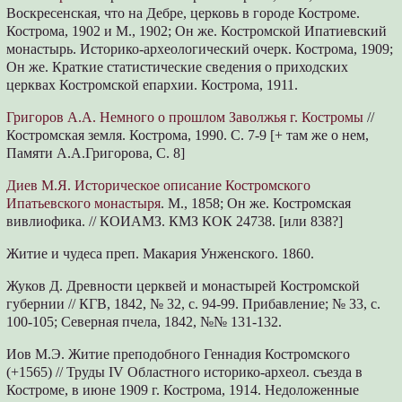
Воскресенская, что на Дебре, церковь в городе Костроме.
Кострома, 1902 и М., 1902; Он же. Костромской Ипатиевский
монастырь. Историко-археологический очерк. Кострома, 1909;
Он же. Краткие статистические сведения о приходских
церквах Костромской епархии. Кострома, 1911.
Григоров А.А. Немного о прошлом Заволжья г. Костромы
//
Костромская земля. Кострома, 1990. С. 7-9 [+ там же о нем,
Памяти А.А.Григорова, С. 8]
Диев М.Я. Историческое описание Костромского
Ипатьевского монастыря
. М., 1858; Он же. Костромская
вивлиофика. // КОИАМЗ. КМЗ КОК 24738. [или 838?]
Житие и чудеса преп. Макария Унженского. 1860.
Жуков Д. Древности церквей и монастырей Костромской
губернии // КГВ, 1842, № 32, с. 94-99. Прибавление; № 33, с.
100-105; Северная пчела, 1842, №№ 131-132.
Иов М.Э. Житие преподобного Геннадия Костромского
(+1565) // Труды IV Областного историко-археол. съезда в
Костроме, в июне 1909 г. Кострома, 1914. Недоложенные