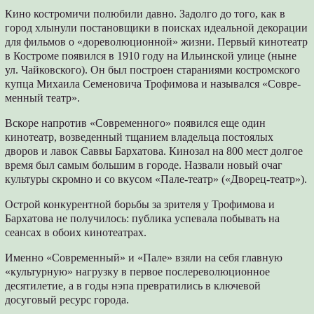
Кино костромичи полюбили давно. Задолго до того, как в
город хлынули постановщики в поисках идеальной декорации
для фильмов о «дореволюционной» жизни. Первый кинотеатр
в Костроме появился в 1910 году на Ильинской улице (ныне
ул. Чайковского). Он был постро­ен стараниями костромского
купца Михаила Семеновича Трофимова и назывался «Совре­
менный театр».
Вскоре напротив «Современного» появил­ся еще один
кинотеатр, возведенный тщанием владельца постоялых
дворов и лавок Саввы Бархатова. Кинозал на 800 мест долгое
время был самым большим в городе. Назвали новый очаг
культуры скромно и со вкусом «Пале-театр» («Дворец-театр»).
Острой конкурентной борьбы за зрителя у Трофимова и
Бархатова не получилось: пу­блика успевала побывать на
сеансах в обоих кинотеатрах.
Именно «Современный» и «Пале» взяли на себя главную
«культурную» нагрузку в первое послереволюционное
десятилетие, а в годы нэпа превратились в ключевой
досуговый ре­сурс города.