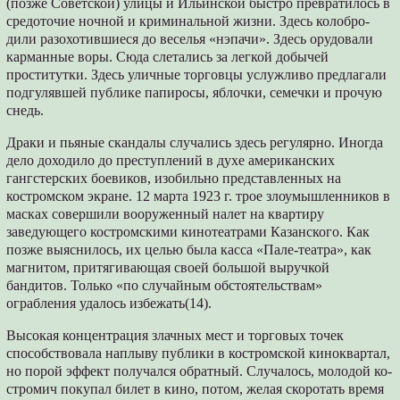
(позже Советской) улицы и Ильинской быстро превратилось в
средоточие ночной и криминальной жизни. Здесь колобро­
дили разохотившиеся до веселья «нэпачи». Здесь орудовали
карманные воры. Сюда сле­тались за легкой добычей
проститутки. Здесь уличные торговцы услужливо предлагали
под­гулявшей публике папиросы, яблочки, семечки и прочую
снедь.
Драки и пьяные скандалы случались здесь регулярно. Иногда
дело доходило до престу­плений в духе американских
гангстерских боевиков, изобильно представленных на
костромском экране. 12 марта 1923 г. трое злоумышленников в
масках совершили во­оруженный налет на квартиру
заведующего костромскими кинотеатрами Казанского. Как
позже выяснилось, их целью была касса «Пале-театра», как
магнитом, притягивающая сво­ей большой выручкой
бандитов. Только «по случайным обстоятельствам»
ограбления уда­лось избежать(14).
Высокая концентрация злачных мест и тор­говых точек
способствовала наплыву публики в костромской киноквартал,
но порой эффект получался обратный. Случалось, молодой ко­
стромич покупал билет в кино, потом, желая скоротать время