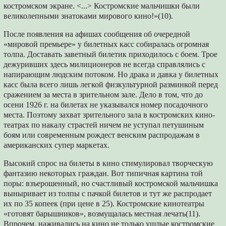
костромском экране. <...> Ко­стромские мальчишки были
великолепными знатоками мирового кино!»(10).
После появления на афишах сообщения об очередной
«мировой премьере» у билетных касс собиралась огромная
толпа. Доставать заветный билетик приходилось с боем. Трое
дежуривших здесь милиционеров не всегда справлялись с
напирающим людским потоком. Но драка и давка у билетных
касс была всего лишь легкой физкультурной разминкой перед
сражением за места в зрительном зале. Дело в том, что до
осени 1926 г. на билетах не ука­зывался номер посадочного
места. Поэтому захват зрительного зала в костромских кино­
театрах по накалу страстей ничем не уступал петушиным
боям или современным рождест­ венским распродажам в
американских супер­ маркетах.
Высокий спрос на билеты в кино стимулиро­вал творческую
фантазию некоторых граждан. Вот типичная картина той
поры: взъерошен­ный, но счастливый костромской мальчишка
выныривает из толпы с пачкой билетов и тут же распродает
их по 35 копеек (при цене в 25). Костромские кинотеатры
«готовят барышни­ков», возмущалась местная лечать(11).
Впрочем, наживались на кино не только ушлые костром­ские