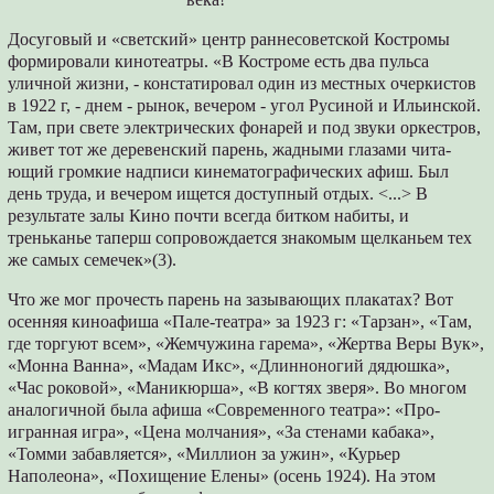
Досуговый и «светский» центр раннесовет­ской Костромы
формировали кинотеатры. «В Костроме есть два пульса
уличной жизни, - констатировал один из местных очеркистов
в 1922 г, - днем - рынок, вечером - угол Русиной и Ильинской.
Там, при свете электрических фонарей и под звуки оркестров,
живет тот же деревенский парень, жадными глазами чита­
ющий громкие надписи кинематографических афиш. Был
день труда, и вечером ищется до­ступный отдых. <...> В
результате залы Кино почти всегда битком набиты, и
треньканье та­перш сопровождается знакомым щелканьем тех
же самых семечек»(3).
Что же мог прочесть парень на зазывающих плакатах? Вот
осенняя киноафиша «Пале-театра» за 1923 г: «Тарзан», «Там,
где торгуют всем», «Жемчужина гарема», «Жертва Веры Вук»,
«Монна Ванна», «Мадам Икс», «Длинно­ногий дядюшка»,
«Час роковой», «Маникюр­ша», «В когтях зверя». Во многом
аналогичной была афиша «Современного театра»: «Про­
игранная игра», «Цена молчания», «За стена­ми кабака»,
«Томми забавляется», «Миллион за ужин», «Курьер
Наполеона», «Похищение Елены» (осень 1924). На этом