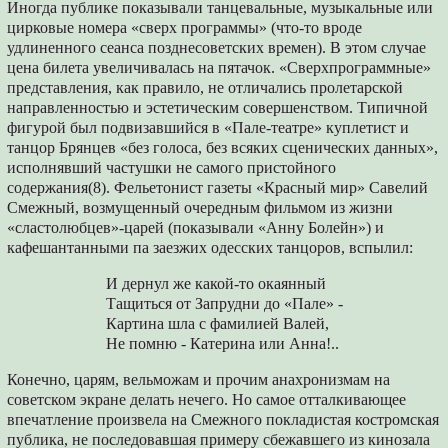
Иногда публике показывали танцевальные, музыкальные или
цирковые номера «сверх программы» (что-то вроде
удлиненного сеанса позднесоветских времен). В этом случае
цена билета увеличивалась на пятачок. «Сверхпро­граммные»
представления, как правило, не отличались пролетарской
направленностью и эстетическим совершенством. Типичной
фи­гурой был подвизавшийся в «Пале-театре» куплетист и
танцор Брянцев «без голоса, без всяких сценических данных»,
исполнявший частушки не самого пристойного
содержания(8). Фельетонист газеты «Красный мир» Савелий
Смежный, возмущенный очередным фильмом из жизни
«сластолюбцев»-царей (показывали «Анну Болейн») и
кафешантанными па заез­жих одесских танцоров, вспылил:
И дернул же какой-то окаянный
Тащиться от Запрудни до «Пале» -
Картина шла с фамилией Валей,
Не помню - Катерина или Анна!..
Конечно, царям, вельможам и прочим анах­ронизмам на
советском экране делать нечего. Но самое отталкивающее
впечатление произ­вела на Смежного покладистая костромская
публика, не последовавшая примеру сбежав­шего из кинозала