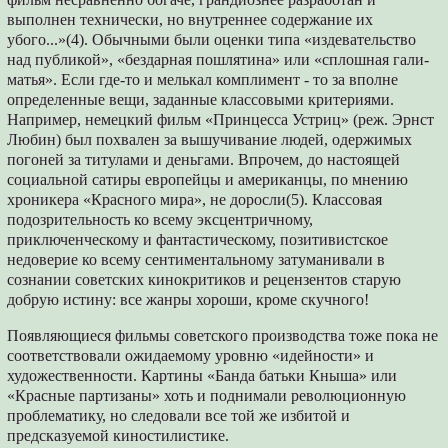
выполнен технически, но внутрен­нее содержание их
убого...»(4). Обычными были оценки типа «издевательство
над публикой», «бездарная пошлятина» или «сплошная гали­
матья». Если где-то и мелькал комплимент - то за вполне
определенные вещи, заданные классовыми критериями.
Например, немецкий фильм «Принцесса Устриц» (реж. Эрнст
Лю­бин) был похвален за вышучивание людей, одержимых
погоней за титулами и деньгами. Впрочем, до настоящей
социальной сатиры европейцы и американцы, по мнению
хрони­кера «Красного мира», не доросли(5). Классовая
подозрительность ко всему эксцентричному,
приключенческому и фантастическому, по­зитивистское
недоверие ко всему сентимен­тальному затуманивали в
сознании советских кинокритиков и рецензентов старую
добрую истину: все жанры хороши, кроме скучного!
Появляющиеся фильмы советского произ­водства тоже пока не
соответствовали ожи­даемому уровню «идейности» и
художест­венности. Картины «Банда батьки Кныша» или
«Красные партизаны» хоть и поднимали революционную
проблематику, но следовали все той же избитой и
предсказуемой киности­листике.