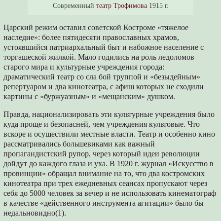
Современный
театр Трофимова
1915 г.
Царский режим оставил советской Костроме «тяжелое
наследие»: более пятидесяти православных храмов,
устоявшийся патриархальный быт и набожное население с
торгашеской жилкой. Мало годились на роль ледоломов
старого мира и культурные учре­ждения города:
драматический театр со сла­ бой труппой и «безыдейным»
репертуаром и два кинотеатра, с афиш которых не сходили
картины с «буржуазным» и «мещанским» душком.
Правда, национализировать эти культурные учреждения было
куда проще и безопасней, чем учреждения культовые. Что
вскоре и осу­ществили местные власти. Театр и особенно кино
рассматривались большевиками как важ­ный
пропагандистский рупор, через который идеи революции
дойдут до каждого глаза и уха. В 1920 г. журнал «Искусство в
провинции» обращал внимание на то, что два костромских
кинотеатра при трех ежедневных сеансах про­пускают через
себя до 5000 человек за вечер и не использовать кинематограф
в качестве «действенного инструмента агитации» было бы
недальновидно(1).