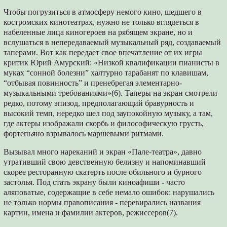
Чтобы погрузиться в атмосферу немого кино, шедшего в
костромских кинотеатрах, нужно не только вглядеться в
набеленные лица киногероев на рябящем экране, но и
вслушаться в непередаваемый музыкальный ряд, создаваемый
таперами. Вот как передает свое впечатление от их игры
критик Юрий Амурский: «Низкой квалификации пианисты в
муках “сонной болезни” халтурно тарабанят по клавишам,
“отбывая повинность” и прене­брегая элементарно-
музыкальными требо­ваниями»(6). Таперы на экран смотрели
редко, потому эпизод, предполагающий бравурность и
высокий темп, нередко шел под заупокойную музыку, а там,
где актеры изображали скорбь и философическую грусть,
фортепьяно взрыва­лось маршевыми ритмами.
Вызывал много нареканий и экран «Пале-театра», давно
утративший свою девственную белизну и напоминавший
скорее ресторанную скатерть после обильного и бурного
застолья. Под стать экрану были киноафиши - часто
аляповатые, содержащие в себе немало оши­бок: нарушались
не только нормы правописа­ния - перевирались названия
картин, имена и фамилии актеров, режиссеров(7).