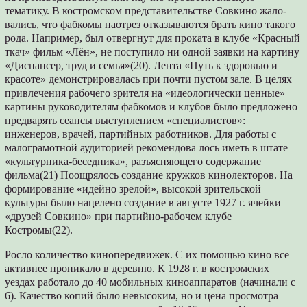
тематику. В ко­стромском представительстве Совкино жало­
вались, что фабкомы наотрез отказываются брать кино такого
рода. Например, был от­вергнут для проката в клубе «Красный
ткач» фильм «Лён», не поступило ни одной заявки на картину
«Диспансер, труд и семья»(20). Лента «Путь к здоровью и
красоте» демонстрирова­лась при почти пустом зале. В целях
привле­чения рабочего зрителя на «идеологически ценные»
картины руководителям фабкомов и клубов было предложено
предварять сеансы выступлением «специалистов»:
инженеров, врачей, партийных работников. Для работы с
малограмотной аудиторией рекомендова­ лось иметь в штате
«культурника-беседника», разъясняющего содержание
фильма(21) Поощ­рялось создание кружков кинолекторов. На
формирование «идейно зрелой», высокой зри­тельской
культуры было нацелено создание в августе 1927 г. ячейки
«друзей Совкино» при партийно-рабочем клубе
Костромы(22).
Росло количество кинопередвижек. С их по­мощью кино все
активнее проникало в дерев­ню. К 1928 г. в костромских
уездах работало до 40 мобильных киноаппаратов (начинали с
6). Качество копий было невысоким, но и цена просмотра