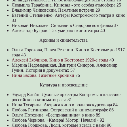
Людмила Тарабрина. Кинозал - это особая атмосфера 25
Владимир Чайковский. Памятные встречи 29
Евгений Степаненко. Актёры Костромского театра в кино
33
Николай Николаев. Снимали в Сидоровском фильм 37
Александр Бугров. Так умирают кинотеатры 40
Архивы и свидетельства
Ольга Горохова, Павел Резепин. Кино в Костроме до 1917
года 43
Алексей Зябликов. Кино в Костроме: 1920-е годы
49
Марина Недомарацкая, Дмитрий Сидоров, Александр
Гулин. История в документах 57
Нина Басова. Газетные хроники
76
Культура и просвещение
Эдуард Клейн. Духовые оркестры Костромы в классике
российского кинематографа 81
Нина Тугарина. Актриса кино в роли экскурсовода 84
Любовь Ратникова. Островский в кинематографе 86
Ольга Потехина. «Бесприданница» в кино 89
Любовь Чернова. «Камера! Мотор! Начали!» 92
Любовь Горшкова. Люди, которые всегда с нами 96