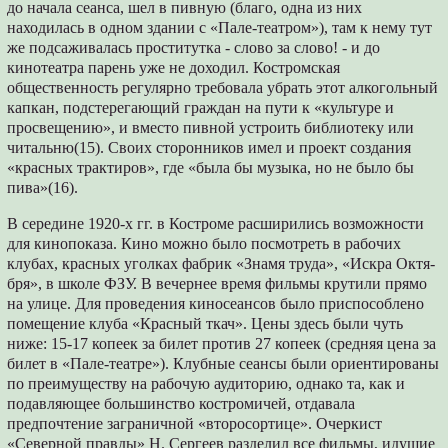
до начала сеанса, шел в пив­ную (благо, одна из них
находилась в одном здании с «Пале-театром»), там к нему тут
же подсаживалась проститутка - слово за сло­во! - и до
кинотеатра парень уже не доходил. Костромская
общественность регулярно тре­бовала убрать этот алкогольный
капкан, под­стерегающий граждан на пути к «культуре и
просвещению», и вместо пивной устроить би­блиотеку или
читальню(15). Своих сторонников имел и проект создания
«красных трактиров», где «была бы музыка, но не было бы
пива»(16).
В середине 1920-х гг. в Костроме расшири­лись возможности
для кинопоказа. Кино можно было посмотреть в рабочих
клубах, красных уголках фабрик «Знамя труда», «Искра Октя­
бря», в школе ФЗУ. В вечернее время филь­мы крутили прямо
на улице. Для проведения киносеансов было приспособлено
помещение клуба «Красный ткач». Цены здесь были чуть
ниже: 15-17 копеек за билет против 27 копе­ек (средняя цена за
билет в «Пале-театре»). Клубные сеансы были ориентированы
по пре­имуществу на рабочую аудиторию, однако та, как и
подавляющее большинство костромичей, отдавала
предпочтение заграничной «второсортице». Очеркист
«Северной правды» Н. Сергеев разделил все фильмы, идущие