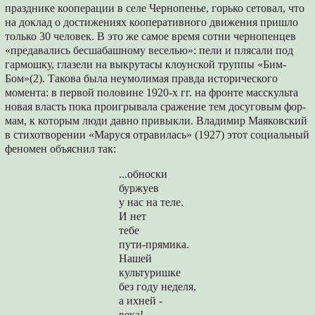
празднике кооперации в селе Чернопенье, горько сетовал, что
на доклад о достижениях кооперативного движения при­шло
только 30 человек. В это же самое время сотни чернопенцев
«предавались бесшабаш­ному веселью»: пели и плясали под
гармошку, глазели на выкрутасы клоунской труппы «Бим-
Бом»(2). Такова была неумолимая правда исто­рического
момента: в первой половине 1920-х гг. на фронте масскульта
новая власть пока проигрывала сражение тем досуговым фор­
мам, к которым люди давно привыкли. Вла­димир Маяковский
в стихотворении «Маруся отравилась» (1927) этот социальный
феномен объяснил так:
...обноски
буржуев
у нас на теле.
И нет
тебе
пути-прямика.
Нашей
культуришке
без году неделя,
а ихней -
века!