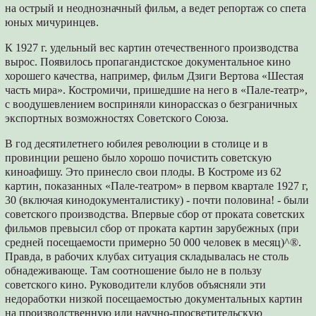
на острый и не­однозначный фильм, а ведет репортаж со спе­та
юных мичуринцев.
К 1927 г. удельный вес картин отечествен­ного производства
вырос. Появилось пропа­гандистское документальное кино
хорошего качества, например, фильм Дзиги Вертова «Шестая
часть мира». Костромичи, пришед­шие на него в «Пале-театр»,
с воодушевле­нием восприняли кинорассказ о безграничных
экспортных возможностях Советского Союза.
В год десятилетнего юбилея революции в столице и в
провинции решено было хорошо почистить советскую
киноафишу. Это принесло свои плоды. В Костроме из 62
картин, показан­ных «Пале-театром» в первом квартале 1927 г,
30 (включая кинодокументалистику) - почти половина! - были
советского производства. Впервые сбор от проката советских
фильмов превысил сбор от проката картин зарубежных (при
средней посещаемости примерно 50 000 человек в месяц)^®.
Правда, в рабочих клубах ситуация складывалась не столь
обнадежи­вающе. Там соотношение было не в пользу
советского кино. Руководители клубов объяс­няли эти
недоработки низкой посещаемостью документальных картин
на производственную или научно-просветительскую