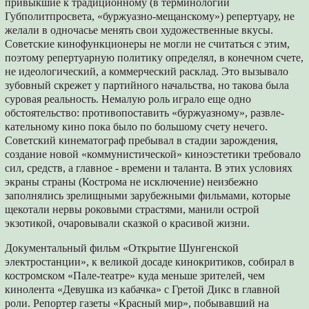
привыкшие к тра­диционному (в терминологии
Губполитпросвета, «буржуазно-мещанскому») репертуару, не
желали в одночасье менять свои художест­венные вкусы.
Советские кинофункционеры не могли не считаться с этим,
поэтому репертуар­ную политику определял, в конечном счете,
не идеологический, а коммерческий расклад. Это вызывало
зубовный скрежет у партийного начальства, но такова была
суровая реальность. Немалую роль играло еще одно
обстоятельст­во: противопоставить «буржуазному», развле­
кательному кино пока было по большому сче­ту нечего.
Советский кинематограф пребывал в стадии зарождения,
создание новой «ком­мунистической» киноэстетики требовало
сил, средств, а главное - времени и таланта. В этих условиях
экраны страны (Кострома не исклю­чение) неизбежно
заполнялись зрелищными зарубежными фильмами, которые
щекотали нервы роковыми страстями, манили острой
экзотикой, очаровывали сказкой о красивой жизни.
Документальный фильм «Открытие Шунгенской
электростанции», к великой досаде кинокритиков, собирал в
костромском «Пале-театре» куда меньше зрителей, чем
кинолента «Девушка из кабачка» с Гретой Дикс в глав­ной
роли. Репортер газеты «Красный мир», побывавший на