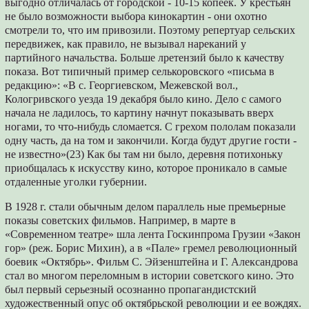
выгодно отличалась от городской - 10-15 копеек. У крестьян
не было возможности выбора кинокартин - они охотно
смотрели то, что им привозили. Поэтому репертуар сель­ских
передвижек, как правило, не вызывал нареканий у
партийного начальства. Больше лретензий было к качеству
показа. Вот типич­ный пример селькоровского «письма в
редак­цию»: «В с. Георгиевском, Межевской вол.,
Кологривского уезда 19 декабря было кино. Дело с самого
начала не ладилось, то картину нач­нут показывать вверх
ногами, то что-нибудь сломается. С грехом пололам показали
одну часть, да на том и закончили. Когда будут дру­гие гости -
не известно»(23) Как бы там ни было, деревня потихоньку
приобщалась к искусству кино, которое проникало в самые
отдаленные уголки губернии.
В 1928 г. стали обычным делом параллель­ ные премьерные
показы советских фильмов. Например, в марте в
«Современном театре» шла лента Госкинпрома Грузии «Закон
гор» (реж. Борис Михин), а в «Пале» гремел рево­люционный
боевик «Октябрь». Фильм С. Эй­зенштейна и Г. Александрова
стал во многом переломным в истории советского кино. Это
был первый серьезный осознанно пропаган­дистский
художественный опус об октябрьской революции и ее вождях.