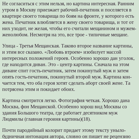
Не согласиться с этим нельзя, но картина интересная. Ранним
утром в Москву приезжа­ет рабочий-печатник и поселяется в
квартире своего товарища по боям на фронте, у которо­го есть
жена. Печатник влюбляется в жену сво­его товарища, и тот от
них уходит, не желая, чтобы его считали мещанином и мужем-
женолюбом. Несмотря на это, все трое - типичные мещане.
Улица - Третья Мещанская. Таково второе название картины,
и этим все сказано. «Лю­бовь втроем» изобилует массой
интересных положений героев. Особенно хорошо дан уго­лок,
где находится диван. Это - центр картины. Сначала на этом
диване спит гость-печатник, затем покинутый муж и затем
опять гость-пе­чатник, покинутый второй муж. Картина кон­
чается тем, что оба героя хотят сделать аборт своей жене. Та
потрясена этим и покидает обо­их.
Картина смотрится легко. Фотография чет­кая. Хорошо дана
Москва, фон Мещанской. Особенно хорош вид Москвы со
здания Боль­шого театра, где работает десятником муж
Людмилы (главная героиня картины)(18).
Почти пародийный колорит придает этому тексту уныло-
будничная интонация автора, словно он пишет не рецензию