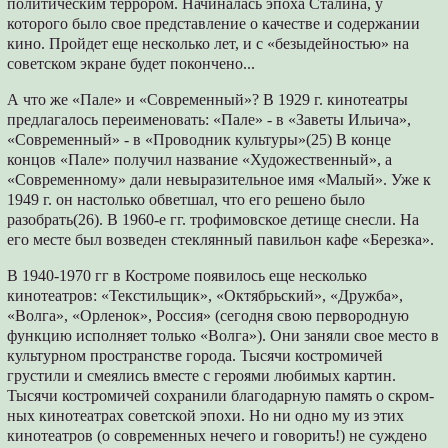
политическим тер­рором. Начиналась эпоха Сталина, у
которого было свое представление о качестве и содер­жании
кино. Пройдет еще несколько лет, и с «безыдейностью» на
советском экране будет покончено...
А что же «Пале» и «Современный»? В 1929 г. кинотеатры
предлагалось переименовать: «Пале» - в «Заветы Ильича»,
«Современный» - в «Проводник культуры»(25) В конце
концов «Пале» получил название «Художественный», а
«Современному» дали невыразительное имя «Малый». Уже к
1949 г. он настолько об­ветшал, что его решено было
разобрать(26). В 1960-е гг. трофимовское детище снесли. На
его месте был возведен стеклянный павильон кафе «Березка».
В 1940-1970 гг в Костроме появилось еще несколько
кинотеатров: «Текстильщик», «Ок­тябрьский», «Дружба»,
«Волга», «Орленок», Россия» (сегодня свою первородную
функцию исполняет только «Волга»). Они заняли свое место в
культурном пространстве города. Ты­сячи костромичей
грустили и смеялись вместе с героями любимых картин.
Тысячи костроми­чей сохранили благодарную память о скром­
ных кинотеатрах советской эпохи. Но ни одно­ му из этих
кинотеатров (о современных нечего и говорить!) не суждено