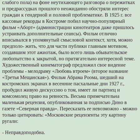
слабого пола) на фоне неутихающего разговора о пережитках
и предрассудках прошлого неожиданно обо­стряли интерес
граждан к гендерной и половой проблематике. В 1925 г. все
кассовые рекорды в Костроме побил научно-популярный
фильм «Аборт» (администрации кинотеатров даже пришлось
устраивать дополнительные сеан­сы). Фильм отлично
вписывался в упомянутый смысловой контекст, хотя, можно
предполо- жить, что для части публики главным мотивом,
создавшим этот ажиотаж, было всего лишь обывательское
любопытство к закрытой, но притягательно интересной теме.
Художествен­ный кинематограф предложил свое видение
проблемы - мелодраму «Любовь втроем» (вто­рое название
«Третья Мещанская»). Фильм Абрама Роома, шедший на
костромских экра­нах в весенние пасхальные дни 1927 г.,
пробу­дил живую дискуссию о том, имеет ли партиец и
комсомолец право на ревность. Весьма при­мечательна
маленькая рецензия, опублико­ванная за подписью Дино в
газете «Северная правда». Пересказать ее невозможно - можно
только цитировать: «Московские рецензенты эту картину
ругали:
- Неправдоподобна.