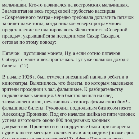
мальчишки. Кто-то наживался на костром­ских мальчишках.
Знаменитая на весь город своей грубостью кассирша
«Современного театра» нередко требовала доплатить пятачок
за билет даже тогда, когда никакое «сверхпро­граммное»
представление не планировалось. Фельетонист «Северной
правды», укрывший­ся за псевдонимом Сахар Сахарыч,
сетовал по этому поводу:
Пятачок - пустяшная монета, Ну, а если сотню пятачков
Соберут с мальчишек-простачков. Тут уже большой доход с
билета...(12)
В начале 1926 г. был отмечен внезапный на­плыв ребятни в
кинотеатры. Выяснилось, что билеты, по которым маленькие
зрители про­ходили в зал, фальшивые. К разбирательству
подключилась милиция. Она быстро вышла на след
злоумышленников, печатавших - ти­пографским способом! -
фальшивые биле­ты. Руководил подпольным бизнесом некто
Александр Проненко. Под его началом шайка из пяти человек
успела изготовить около 800 поддельных входных
документов. Проненко и его подручные были приговорены
судом к ше­сти месяцам заключения в исправдоме (позже срок
был снижен до двух месяцев)(13). Афера Проненко стала