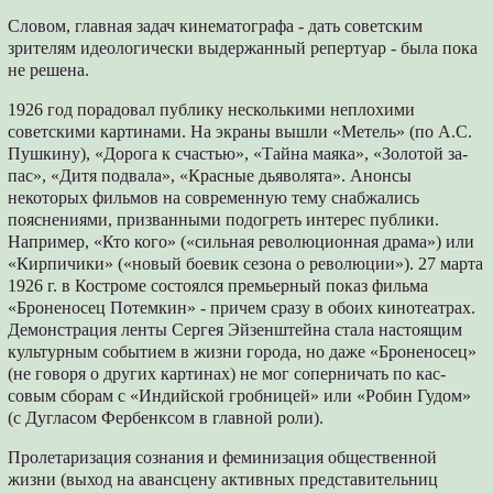
Словом, главная задач кинематографа - дать советским
зрителям идеологически вы­держанный репертуар - была пока
не решена.
1926 год порадовал публику несколькими неплохими
советскими картинами. На экраны вышли «Метель» (по А.С.
Пушкину), «Доро­га к счастью», «Тайна маяка», «Золотой за­
пас», «Дитя подвала», «Красные дьяволята». Анонсы
некоторых фильмов на современную тему снабжались
пояснениями, призванными подогреть интерес публики.
Например, «Кто кого» («сильная революционная драма») или
«Кирпичики» («новый боевик сезона о револю­ции»). 27 марта
1926 г. в Костроме состоялся премьерный показ фильма
«Броненосец По­темкин» - причем сразу в обоих кинотеатрах.
Демонстрация ленты Сергея Эйзенштейна стала настоящим
культурным событием в жиз­ни города, но даже «Броненосец»
(не говоря о других картинах) не мог соперничать по кас­
совым сборам с «Индийской гробницей» или «Робин Гудом»
(с Дугласом Фербенксом в главной роли).
Пролетаризация сознания и феминизация общественной
жизни (выход на авансцену ак­тивных представительниц