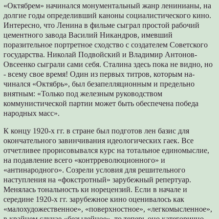
«Октябрем» начинал­ся монументальный жанр ленинианы, на
дол­гие годы определивший каноны социалистиче­ского кино.
Интересно, что Ленина в фильме сыграл простой рабочий
цементного завода Василий Никандров, имевший
поразительное портретное сходство с создателем Советско­го
государства. Николай Подвойский и Вла­димир Антонов-
Овсеенко сыграли сами себя. Сталина здесь пока не видно, но
- всему свое время! Один из первых титров, которым на­
чинался «Октябрь», был безапелляционным и предельно
внятным: «Только под железным руководством
коммунистической партии мо­жет быть обеспечена победа
народных масс».
К концу 1920-х гг. в стране был подготов­ лен базис для
окончательного завинчивания идеологических гаек. Все
отчетливее прорисо­вывался курс на тотальное единомыслие,
на подавление всего «контрреволюционного» и
«антинародного». Созрели условия для реши­тельного
наступления на «фокстротный» зару­бежный репертуар.
Менялась тональность ки­ норецензий. Если в начале и
середине 1920-х гг. зарубежное кино оценивалось как
«малоху­дожественное», «поверхностное», «легкомы­сленное»,
в крайнем случае «безыдейное», то теперь оно категорично