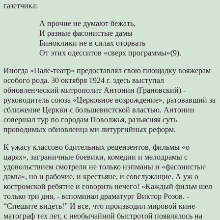
газетчика:
А прочие не думают бежать,
И разные фасонистые дамы
Биноклики не в силах оторвать
От этих одесситов «сверх программы»(9).
Иногда «Пале-театр» предоставлял свою площадку вояжерам
особого рода. 30 октября 1924 г. здесь выступал
обновленческий митро­полит Антонин (Грановский) -
руководитель союза «Церковное возрождение», ратовавший за
сближение Церкви с большевистской влас­тью. Антонин
совершал тур по городам Повол­жья, разъясняя суть
проводимых обновленца­ ми литургийных реформ.
К ужасу классово бдительных рецензентов, фильмы «о
царях», заграничные боевики, ко­медии и мелодрамы с
удовольствием смотре­ли не только нэпманы и «фасонистые
дамы», но и рабочие, и крестьяне, и совслужащие. А уж о
костромской ребятне и говорить нечего! «Каждый фильм шел
только три дня, - вспо­минал драматург Виктор Розов. -
“Спешите видеть!” И все, что производил мировой кине­
матограф тех лет, с необычайной быстротой появлялось на