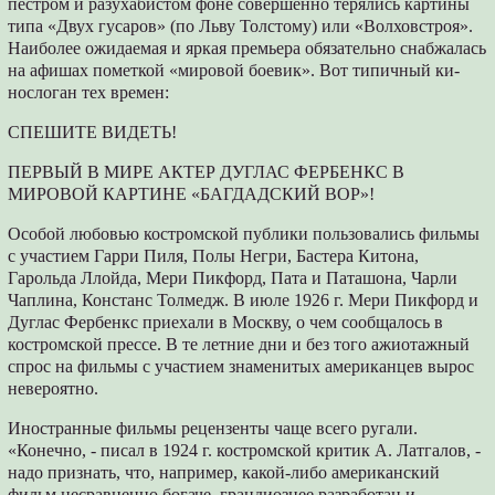
пестром и раз­ухабистом фоне совершенно терялись карти­ны
типа «Двух гусаров» (по Льву Толстому) или «Волховстроя».
Наиболее ожидаемая и яркая премьера обязательно снабжалась
на афишах пометкой «мировой боевик». Вот типичный ки­
нослоган тех времен:
СПЕШИТЕ ВИДЕТЬ!
ПЕРВЫЙ В МИРЕ АКТЕР ДУГЛАС ФЕР­БЕНКС В
МИРОВОЙ КАРТИНЕ «БАГДАДСКИЙ ВОР»!
Особой любовью костромской публики пользовались фильмы
с участием Гарри Пиля, Полы Негри, Бастера Китона,
Гарольда Ллой­да, Мери Пикфорд, Пата и Паташона, Чарли
Чаплина, Констанс Толмедж. В июле 1926 г. Мери Пикфорд и
Дуглас Фербенкс приехали в Москву, о чем сообщалось в
костромской прессе. В те летние дни и без того ажиотаж­ный
спрос на фильмы с участием знаменитых американцев вырос
невероятно.
Иностранные фильмы рецензенты чаще всего ругали.
«Конечно, - писал в 1924 г. ко­стромской критик А. Латгалов, -
надо признать, что, например, какой-либо американский
фильм несравненно богаче, грандиознее раз­работан и