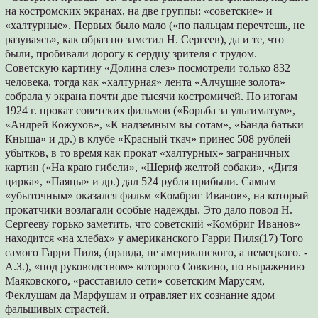
на костромских экранах, на две группы: «совет­ские» и
«халтурные». Первых было мало («по пальцам перечтешь, не
разуваясь», как образ­ но заметил Н. Сергеев), да и те, что
были, пробивали дорогу к сердцу зрителя с трудом.
Советскую картину «Долина слез» посмотрели только 832
человека, тогда как «халтурная» лента «Алчущие золота»
собрала у экрана по­чти две тысячи костромичей. По итогам
1924 г. прокат советских фильмов («Борьба за ульти­матум»,
«Андрей Кожухов», «К надземным вы­ сотам», «Банда батьки
Кныша» и др.) в клубе «Красный ткач» принес 508 рублей
убытков, в то время как прокат «халтурных» заграничных
картин («На краю гибели», «Шериф желтой со­баки», «Дитя
цирка», «Паяцы» и др.) дал 524 рубля прибыли. Самым
«убыточным» оказался фильм «Комбриг Иванов», на который
прокатчики возлагали особые надежды. Это дало повод Н.
Сергееву горько заметить, что советский «Комбриг Иванов»
находится «на хлебах» у американского Гарри Пиля(17) Того
самого Гарри Пиля, (правда, не американско­го, а немецкого. -
А.З.), «под руководством» которого Совкино, по выражению
Маяковского, «расставило сети» советским Марусям,
Феклушам да Марфушам и отравляет их сознание ядом
фальшивых страстей.