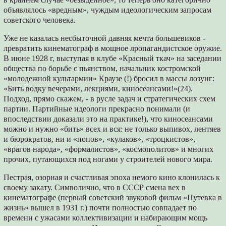
объявлялось «вред­ным», чуждым идеологическим запросам
со­ветского человека.
Уже не казалась несбыточной давняя меч­та большевиков -
лревратить кинематограф в мощное лропагандистское оружие.
В июне 1928 г, выступая в клубе «Красный ткач» на заседании
общества по борьбе с пьянством, начальник костромской
«молодежной культармии» Краузе (!) бросил в массы лозунг:
«Бить водку вечерами, лекциями, киносеансами!»(24).
Подход, прямо скажем, - в русле задач и стра­тегических схем
партии. Партийные идеологи прекрасно понимали (и
впоследствии доказа­ли это на практике!), что киносеансами
можно и нужно «бить» всех и вся: не только выпивох, лентяев
и бюрократов, ни и «попов», «кула­ков», «троцкистов»,
«врагов народа», «фор­малистов», «космополитов» и многих
прочих, путающихся под ногами у строителей нового мира.
Пестрая, озорная и счастливая эпоха не­мого кино клонилась к
своему закату. Симво­лично, что в СССР смена вех в
кинематографе (первый советский звуковой фильм «Путевка в
жизнь» вышел в 1931 г.) почти полностью совпадает по
времени с ужасами коллективи­зации и набирающим мощь