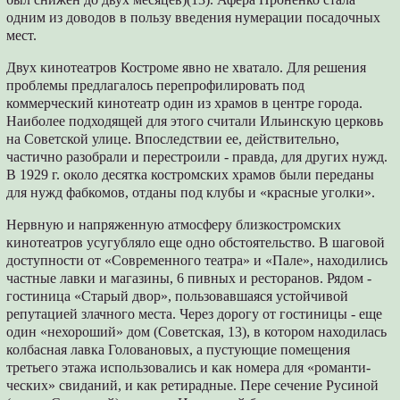
одним из доводов в пользу введения нумерации посадочных
мест.
Двух кинотеатров Костроме явно не хва­тало. Для решения
проблемы предлагалось перепрофилировать под
коммерческий кино­театр один из храмов в центре города.
Наибо­лее подходящей для этого считали Ильинскую церковь
на Советской улице. Впоследствии ее, действительно,
частично разобрали и пе­рестроили - правда, для других нужд.
В 1929 г. около десятка костромских храмов были пере­даны
для нужд фабкомов, отданы под клубы и «красные уголки».
Нервную и напряженную атмосферу близкостромских
кинотеатров усугубляло еще одно обстоятельство. В шаговой
доступности от «Современного театра» и «Пале», находились
частные лавки и магазины, 6 пивных и ресто­ранов. Рядом -
гостиница «Старый двор», пользовавшаяся устойчивой
репутацией злач­ного места. Через дорогу от гостиницы - еще
один «нехороший» дом (Советская, 13), в ко­тором находилась
колбасная лавка Головано­вых, а пустующие помещения
третьего этажа использовались и как номера для «романти­
ческих» свиданий, и как ретирадные. Пере­ сечение Русиной