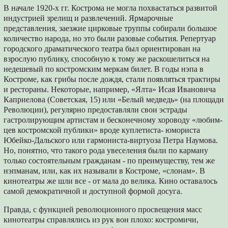
В начале 1920-х гг. Кострома не могла по­хвастаться развитой
индустрией зрелищ и развлечений. Ярмарочные
представления, заезжие цирковые труппы собирали большое
количество народа, но это были разовые со­бытия. Репертуар
городского драматическо­го театра был ориентирован на
взрослую пу­блику, способную к тому же раскошелиться на
недешевый по костромским меркам билет. В годы нэпа в
Костроме, как грибы после дождя, стали появляться трактиры
и рестораны. Некоторые, например, «Ялта» Исая Ивановича
Каприелова (Советская, 15) или «Белый мед­ведь» (на площади
Революции), регулярно предоставляли свои эстрады
гастролирующим артистам и бесконечному хороводу «любим­
цев костромской публики» вроде куплетиста- юмориста
Юбейко-Дальского или гармониста-виртуоза Петра Наумова.
Но, понятно, что такого рода увеселения были по карману
толь­ко состоятельным гражданам - по преимуще­ству, тем же
нэпманам, или, как их называли в Костроме, «слонам». В
кинотеатры же шли все - от мала до велика. Кино оставалось
самой демократичной и доступной формой досуга.
Правда, с функцией революционного про­свещения масс
кинотеатры справлялись из рук вон плохо: костромичи,