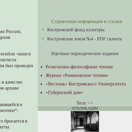
Справочная информация и ссылки
×
Костромской фонд культуры
ии России,
архив
×
Костромская земля №4 - PDF скачать
Научные периодические издания
 погибли «книги
еоктиста
ым был проведен
Религиозно-философские чтения
Журнал «Романовские чтения»
 в качестве
«Вестник» Костромского Университета
ом архиве
«Губернский дом»
Теги
>>
ранящейся в
ПУБЛИКАЦИИ
лиотеки*.
то бросается в
Смуты