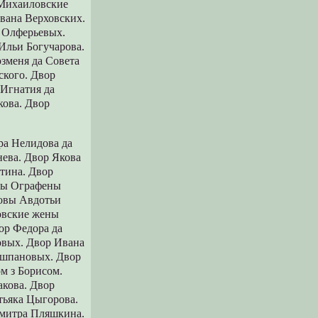
ихаиловские
вана Веpховских.
 Олфеpьевых.
Ильи Богучаpова.
зменя да Совета
ского. Двоp
 Игнатия да
ова. Двоp
pа Нелидова да
нева. Двоp Якова
тина. Двоp
овы Ографены
довы Авдотьи
овские жены
ор Федора да
овых. Двор Ивана
ишпановых. Двор
м з Борисом.
акова. Двор
тьяка Цыгорова.
Дмитра Пляшкина.