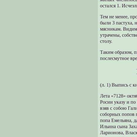
остался 1. Исчез
Тем не менее, пр
были 3 пастуха, 
мясникам. Видим
утрачены, собств
столу.
Таким образом, п
послесмутное вре
(л. 1) Выпись с
Лета «7128» октя
Росии указу и п
взяв с собою Гал
собоpных попов п
попа Емельяна, д
Ильина сына Зах
Лаpионова, Влас