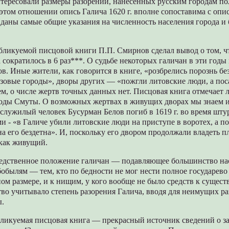
нтересовали размеры разорений, нанесенных русским городам п
этом отношении опись Галича 1620 г. вполне сопоставима с оп
же даны самые общие указания на численность населения города 
бликуемой писцовой книги П.П. Смирнов сделал вывод о том, ч
 сократилось в 6 раз***. О судьбе некоторых галичан в эти годы
в. Иные жители, как говорится в книге, «розбрелись порознь б
изовые городы», дворы других — «пожгли литовские люди, а по
м, о числе жертв точных данных нет. Писцовая книга отмечает 
 годы Смуты. О возможных жертвах в живущих дворах мы знаем и
 служилый человек Бусурман Белов погиб в 1619 г. во время шту
и - «в Галиче убили литовские люди на приступе в воротех, а по
на его бездетна». И, поскольку его двором продолжали владеть 
 как живущий.
бедственное положение галичан — подавляющее большинство на
обылям — тем, кто по бедности не мог нести полное государево 
ом размере, и к нищим, у кого вообще не было средств к сущест
ство учитывало степень разорения Галича, вводя для неимущих р
ы.
бликуемая писцовая книга — прекрасный источник сведений о за