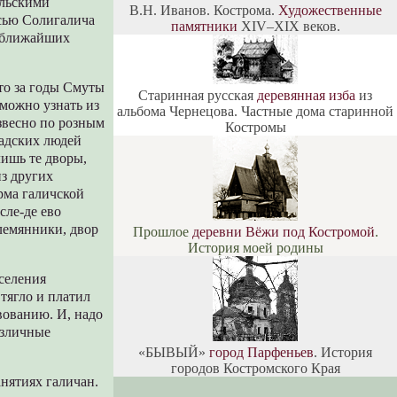
ольскими
В.Н. Иванов. Кострома.
Художественные
исью Солигалича
памятники
XIV–XIX веков.
и ближайших
то за годы Смуты
Старинная русская
деревянная изба
из
 можно узнать из
альбома Чернецова. Частные дома старинной
езвесно по розным
Костромы
садских людей
лишь те дворы,
з других
рма галичской
сле-де ево
племянники, двор
Прошлое
деревни Вёжи под Костромой
.
История моей родины
селения
тягло и платил
вованию. И, надо
азличные
«БЫВЫЙ»
город Парфеньев
. История
городов Костромского Края
нятиях галичан.