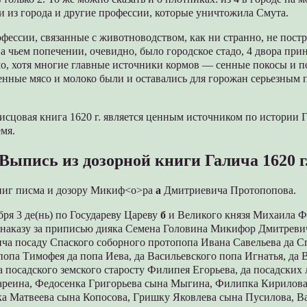
ли из города и другие профессии, которые уничтожила Смута.
офессии, связанные с животноводством, как ни странно, не постр
на чьем попечении, очевидно, было городское стадо, 4 двора пр
о, хотя многие главные источники кормов — сенные покосы и
енные мясо и молоко были и оставались для горожан серьезным 
исцовая книга 1620 г. является ценным источником по истории 
мя.
Выпись из дозоpной книги Галича 1620 г
 книг писма и дозоpу Микиф<о>pа
а
Дмитpиевича Пpотопопова.
бpя 3 де(нь) по Госудаpеву Цаpеву
б
и Великого князя Михаила Ф
о наказу за пpиписью дияка Семена Головина Микифоp Дмитpеви
ича посаду Спаского собоpного пpотопопа Ивана Савельева да С
опа Тимофея да попа Иева, да Васильевского попа Игнатья, да 
а посадского земского стаpосту Филипея Егоpьева, да посадски
аpеина, Федосенка Гpигоpьева сына Мыгина, Филипка Киpилов
ка Матвеева сына Копосова, Гpишку Яковлева сына Пусилова, 