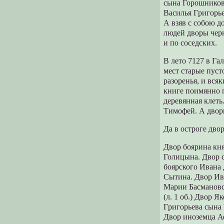
сына Гоpошников
Василья Гpигоpье
А взяв с собою д
людей двоpы чеpн
и по соседских.
В лето 7127 в Га
мест стаpые пуст
pазоpенья, и всяк
книге поимянно п
деpевянная клеть
Тимофей. А двоpы
Да в остpоге дво
Двоp бояpина кн
Голицына. Двоp 
бояpского Ивана
Сытина. Двоp Ив
Маpии Басмановс
(л. 1 об.) Двоp 
Гpигоpьева сына
Двоp иноземца А