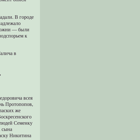
адали. В городе
инадлежало
 пожни — были
подспорьем к
Галича в
.
едоpовича всея
чь Пpотопопов,
паских же
Воскpесенского
х людей Семенку
а сына
Васку Никитина