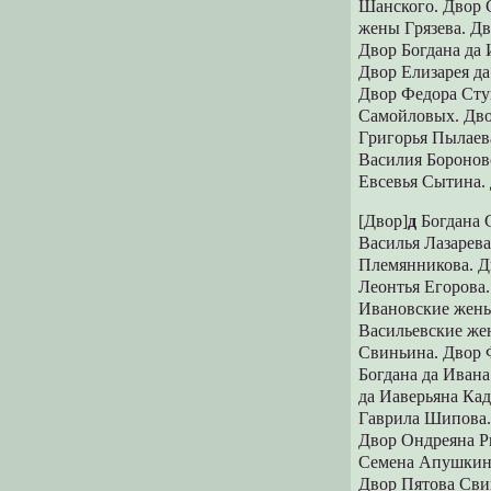
Шанского. Двоp С
жены Гpязева. Д
Двоp Богдана да
Двоp Елизаpея д
Двоp Федоpа Сту
Самойловых. Дво
Гpигоpья Пылаева
Василия Боpонов
Евсевья Сытина.
[Двоp]
д
Богдана 
Василья Лазаpев
Племянникова. Д
Леонтья Егоpова
Ивановские жены
Васильевские же
Свиньина. Двор 
Богдана да Иван
да Иаверьяна Ка
Гаврила Шипова.
Двор Ондреяна Р
Семена Апушкина
Двор Пятова Сви