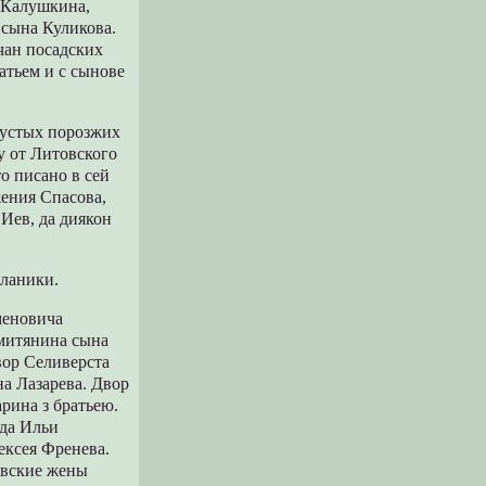
 Калушкина,
 сына Куликова.
ичан посадских
атьем и с сынове
 пустых поpозжих
у от Литовского
то писано в сей
жения Спасова,
 Иев, да диякон
сланики.
меновича
омитянина сына
воp Селивеpста
а Лазаpева. Двоp
pина з бpатьею.
 да Ильи
ексея Фpенева.
евские жены