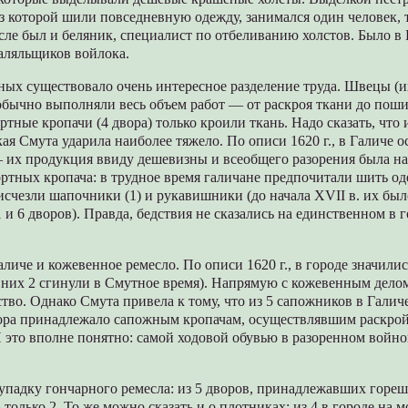
з которой шили повседневную одежду, занимался один человек, 
ле был и беляник, специалист по отбеливанию холстов. Было в 
аляльщиков войлока.
ных существовало очень интересное разделение труда. Швецы (и
обычно выполняли весь объем работ — от раскроя ткани до пош
ртные кропачи (4 двора) только кроили ткань. Надо сказать, что
ая Смута ударила наиболее тяжело. По описи 1620 г., в Галиче 
их продукция ввиду дешевизны и всеобщего разорения была н
ртных кропача: в трудное время галичане предпочитали шить од
 исчезли шапочники (1) и рукавишники (до начала XVII в. их был
1 и 6 дворов). Правда, бедствия не сказались на единственном в 
аличе и кожевенное ремесло. По описи 1620 г., в городе значили
 них 2 сгинули в Смутное время). Напрямую с кожевенным дело
тво. Однако Смута привела к тому, что из 5 сапожников в Галиче
двора принадлежало сапожным кропачам, осуществлявшим раскрой
 это вполне понятно: самой ходовой обувью в разоренном войн
упадку гончарного ремесла: из 5 дворов, принадлежавших горешч
только 2. То же можно сказать и о плотниках: из 4 в городе на 