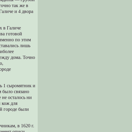
точно так же в
Галиче и 4 двора
х в Галиче
ива готовой
 именно по этим
оставались лишь
аиболее
ежду дома. Точно
о,
городе
сь 1 сыромятник и
м было связано
 не осталось ни
 кож для
ой городе были
никам, в 1620 г.
момент описи