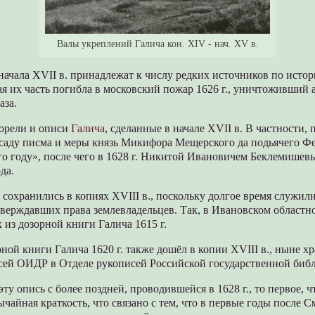
Валы укреплений Галича кон. XIV - нач. XV в.
ачала XVII в. принадлежат к числу редких источников по истор
я их часть погибла в московский пожар 1626 г., уничтоживший 
аза.
горели и описи
Галича
, сделанные в начале XVII в. В частности,
осаду писма и меры князь Микифора Мещерского да подьячего Ф
го году», после чего в 1628 г. Никитой Ивановичем Беклемишев
да.
сохранились в копиях XVIII в., поскольку долгое время служили
верждавших права землевладельцев. Так, в Ивановском областн
 из дозорной книги Галича 1615 г.
ной книги Галича 1620 г. также дошёл в копии XVIII в., ныне х
сей ОИДР в Отделе рукописей Российской государственной биб
ту опись с более поздней, проводившейся в 1628 г., то первое, ч
вычайная краткость, что связано с тем, что в первые годы после 