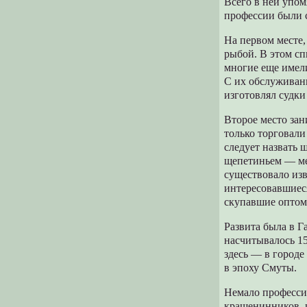
Всего в ней упом
профессии были 
На первом месте,
рыбой. В этом с
многие еще имели
С их обслуживани
изготовлял судки
Второе место зан
только торговали
следует назвать 
щепетиньем — ме
существовало изв
интересовавшиес
скупавшие оптом 
Развита была в Г
насчитывалось 15
здесь — в городе
в эпоху Смуты.
Немало професси
крашенинников, 