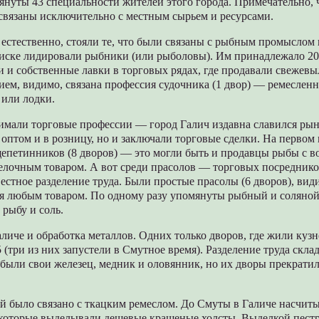
януты 43 специальности жителей этого города. Примечательно, 
связаны исключительно с местным сырьем и ресурсами.
 естественно, стояли те, что были связаны с рыбным промыслом
писке лидировали рыбники (или рыболовы). Им принадлежало 20
 и собственные лавки в торговых рядах, где продавали свежев
ем, видимо, связана профессия судочника (1 двор) — ремеслен
 или лодки.
имали торговые профессии — город Галич издавна славился рын
 оптом и в розницу, но и заключали торговые сделки. На первом 
щепетинников (8 дворов) — это могли быть и продавцы рыбы с в
лочным товаром. А вот среди прасолов — торговых посредник
естное разделение труда. Были простые прасолы (6 дворов), вид
я любым товаром. По одному разу упомянуты рыбный и соляной
рыбу и соль.
аличе и обработка металлов. Одних только дворов, где жили куз
 (три из них запустели в Смутное время). Разделение труда скла
 были свои железец, медник и оловянник, но их дворы прекрати
й было связано с ткацким ремеслом. До Смуты в Галиче насчиты
которые выделывали дешевые крашеные холсты. Выделкой пест