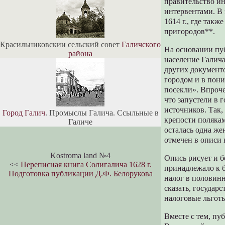
правительство и
интервентами. В 
1614 г., где так
пригородов**.
Красильниковскии сельский совет
Галичского
На основании пу
района
население Галича
других документо
городом и в пон
посекли». Впроче
что запустели в
источников. Так,
Город Галич
. Промыслы Галича. Ссыльные в
крепости полякам
Галиче
осталась одна же
отмечен в описи
Kostroma land №4
Опись рисует и 
<<
Переписная книга Солигалича 1628 г.
принадлежало к б
Подготовка публикации Д.Ф. Белорукова
налог в половинн
сказать, государ
налоговые льгот
Вместе с тем, пу