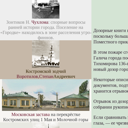
Зонтиков Н.
Чухлома
: спорные вопросы
ранней истории города. Поселение на
Дозорные книги н
«Городке» находилось в зоне расселения угро-
поскольку больша
финнов.
Поместного прик
В этом пожаре с
Галича города п
Тихомирова 136-
новый дозор горо
Костромской зодчий
Воротилов,Степан
Андреевич
Некоторые описи 
документов, подт
хранится отрывок
Отрывок из дозор
собрании рукопи
Московская застава
на перекрёстке
Если сравнивать э
Костромских улиц 1 Мая и Молочной горы
глаза, — ее чрез