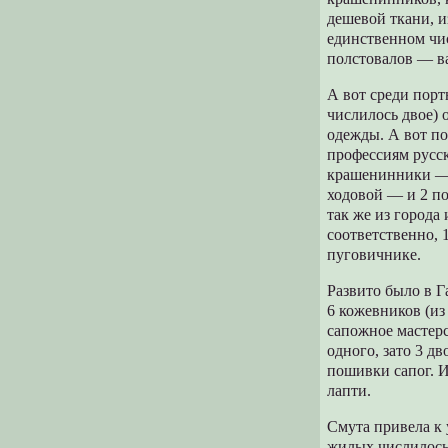
дешевой ткани, и
единственном чис
полстовалов — в
А вот среди порт
числилось двое) 
одежды. А вот по
профессиям русск
крашенинники — 
ходовой — и 2 по
так же из города
соответственно, 
пуговичнике.
Развито было в Г
6 кожевников (из
сапожное мастерс
одного, зато 3 
пошивки сапог. И
лапти.
Смута привела к 
жилых числилось 