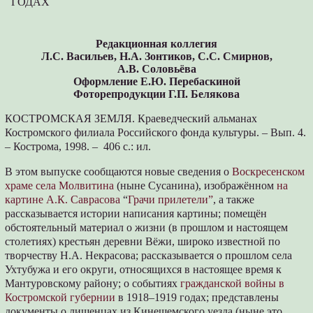
ГОДАХ
Редакционная коллегия
Л.С. Васильев, Н.А. Зонтиков, С.С. Смирнов,
А.В. Соловьёва
Оформление Е.Ю. Перебаскиной
Фоторепродукции Г.П. Белякова
КОСТРОМСКАЯ ЗЕМЛЯ. Краеведческий альманах
Костромского филиала Российского фонда культуры. – Вып. 4.
– Кострома, 1998. – 406 с.: ил.
В этом выпуске сообщаются новые сведения о
Воскресенском
храме села Молвитина
(ныне Сусанина), изображённом
на
картине А.К. Саврасова
“
Грачи прилетели”
, а также
рассказывается истории написания картины; помещён
обстоятельный материал о жизни (в прошлом и настоящем
столетиях) крестьян деревни Вёжи, широко известной по
творчеству Н.А. Некрасова; рассказывается о прошлом села
Ухтубужа и его округи, относящихся в настоящее время к
Мантуровскому району; о событиях
гражданской войны в
Костромской губернии
в 1918–1919 годах; представлены
документы о лишенцах из Кинешемского уезда (ныне это