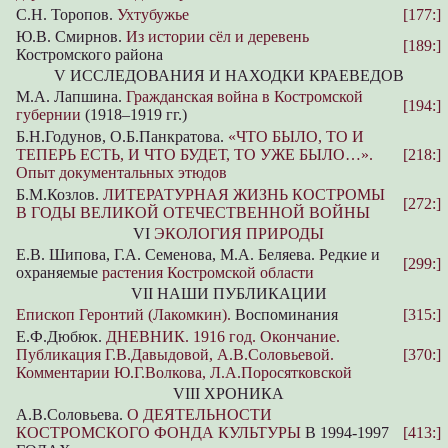
С.Н. Торопов.
Ухтубужье
[177:]
Ю.В. Смирнов.
Из истории сёл и деревень
[189:]
Костромского района
V ИССЛЕДОВАНИЯ И НАХОДКИ КРАЕВЕДОВ
М.А. Лапшина.
Гражданская война в Костромской
[194:]
губернии
(1918–1919 гг.)
Б.Н.Годунов, О.Б.Панкратова.
«ЧТО БЫЛО, ТО И
ТЕПЕРЬ ЕСТЬ, И ЧТО БУДЕТ, ТО УЖЕ БЫЛО…».
[218:]
Опыт документальных этюдов
Б.М.Козлов.
ЛИТЕРАТУРНАЯ ЖИЗНЬ КОСТРОМЫ
[272:]
В ГОДЫ ВЕЛИКОЙ ОТЕЧЕСТВЕННОЙ ВОЙНЫ
VI
ЭКОЛОГИЯ ПРИРОДЫ
Е.В. Шипова, Г.А. Семенова, М.А. Беляева. Редкие и
[299:]
охраняемые
растения Костромской области
VII НАШИ ПУБЛИКАЦИИ
Епископ Геронтий (Лакомкин).
Воспоминания
[315:]
Е.Ф.Дюбюк.
ДНЕВНИК. 1916 год. Окончание.
Публикация Г.В.Давыдовой, А.В.Соловьевой.
[370:]
Комментарии Ю.Г.Волкова, Л.А.Поросятковской
VIII ХРОНИКА
А.В.Соловьева.
О ДЕЯТЕЛЬНОСТИ
КОСТРОМСКОГО ФОНДА КУЛЬТУРЫ
В 1994-1997
[413:]