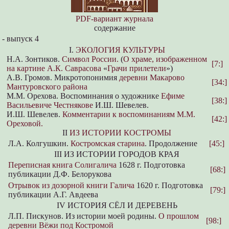
PDF-вариант журнала
содержание
-
выпуск 4
I.
ЭКОЛОГИЯ КУЛЬТУРЫ
Н.А. Зонтиков.
Символ России.
(
О храме, изображенном
[7:]
на картине А.К. Саврасова
«
Грачи прилетели
»)
А.В. Громов. Микротопонимия
деревни Макарово
[34:]
Мантуровского района
М.М. Орехова. Воспоминания о художнике
Ефиме
[38:]
Васильевиче Честнякове
И.Ш. Шевелев.
И.Ш. Шевелев.
Комментарии к воспоминаниям М.М.
[42:]
Ореховой.
II
ИЗ ИСТОРИИ КОСТРОМЫ
Л.А. Колгушкин.
Костромская старина
. Продолжение
[45:]
III ИЗ ИСТОРИИ ГОРОДОВ КРАЯ
Переписная книга Солигалича
1628 г. Подготовка
[68:]
публикации Д.Ф. Белорукова
Отрывок из дозорной книги Галича
1620 г. Подготовка
[79:]
публикации А.Г. Авдеева
IV ИСТОРИЯ СЁЛ И ДЕРЕВЕНЬ
Л.П. Пискунов. Из истории моей родины.
О прошлом
[98:]
деревни Вёжи под Костромой