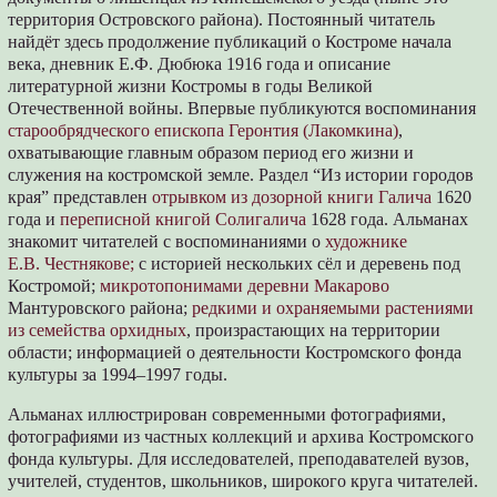
территория Островского района). Постоянный читатель
найдёт здесь продолжение публикаций о Костроме начала
века, дневник Е.Ф. Дюбюка 1916 года и описание
литературной жизни Костромы в годы Великой
Отечественной войны. Впервые публикуются воспоминания
старообрядческого епископа Геронтия (Лакомкина)
,
охватывающие главным образом период его жизни и
служения на костромской земле. Раздел “Из истории городов
края” представлен
отрывком из дозорной книги Галича
1620
года и
переписной книгой Солигалича
1628 года. Альманах
знакомит читателей с воспоминаниями о
художнике
Е.В. Честнякове;
с историей нескольких сёл и деревень под
Костромой;
микротопонимами деревни Макарово
Мантуровского района;
редкими и охраняемыми растениями
из семейства орхидных
, произрастающих на территории
области; информацией о деятельности Костромского фонда
культуры за 1994–1997 годы.
Альманах иллюстрирован современными фотографиями,
фотографиями из частных коллекций и архива Костромского
фонда культуры. Для исследователей, преподавателей вузов,
учителей, студентов, школьников, широкого круга читателей.