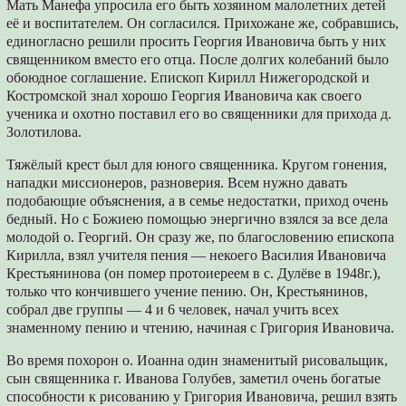
Мать Манефа упросила его быть хозяином малолетних детей
её и воспитателем. Он согласился. Прихожане же, собравшись,
единогласно решили просить Георгия Ивановича быть у них
священником вместо его отца. После долгих колебаний было
обоюдное соглашение. Епископ Кирилл Нижегородской и
Костромской знал хорошо Георгия Ивановича как своего
ученика и охотно поставил его во священники для прихода д.
Золотилова.
Тяжёлый крест был для юного священника. Кругом гонения,
нападки миссионеров, разноверия. Всем нужно давать
подобающие объяснения, а в семье недостатки, приход очень
бедный. Но с Божиею помощью энергично взялся за все дела
молодой о. Георгий. Он сразу же, по благословению епископа
Кирилла, взял учителя пения — некоего Василия Ивановича
Крестьянинова (он помер протоиереем в с. Дулёве в 1948г.),
только что кончившего учение пению. Он, Крестьянинов,
собрал две группы — 4 и 6 человек, начал учить всех
знаменному пению и чтению, начиная с Григория Ивановича.
Во время похорон о. Иоанна один знаменитый рисовальщик,
сын священника г. Иванова Голубев, заметил очень богатые
способности к рисованию у Григория Ивановича, решил взять