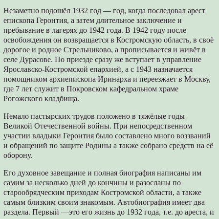
Незаметно подошёл 1932 год — год, когда последовал арест
епископа Геронтия, а затем длительное заключение и
пребывание в лагерях до 1942 года. В 1942 году после
освобождения он возвращается в Костромскую область, в своё
дорогое и родное Стрельниково, а прописывается и живёт в
селе Дурасове. По приезде сразу же вступает в управление
Ярославско-Костромской епархией, а с 1943 назначается
помощником архиепископа Иринарха и переезжает в Москву,
где 7 лет служит в Покровском кафедральном храме
Рогожского кладбища.
Немало пастырских трудов положено в тяжёлые годы
Великой Отечественной войны. При непосредственном
участии владыки Геронтия было составлено много воззваний
и обращений по защите Родины а также собрано средств на её
оборону.
Его духовное завещание и полная биография написаны им
самим за несколько дней до кончины и разосланы по
старообрядческим приходам Костромской области, а также
самым близким своим знакомым. Автобиография имеет два
раздела. Первый —это его жизнь до 1932 года, т.е. до ареста, и