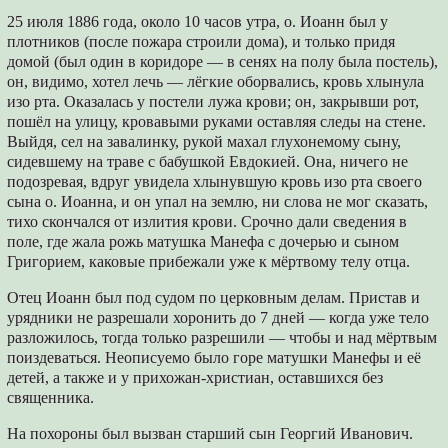
25 июля 1886 года, около 10 часов утра, о. Иоанн был у
плотников (после пожара строили дома), и только придя
домой (был один в коридоре — в сенях на полу была постель),
он, видимо, хотел лечь — лёгкие оборвались, кровь хлынула
изо рта. Оказалась у постели лужа крови; он, закрывши рот,
пошёл на улицу, кровавыми руками оставляя следы на стене.
Выйдя, сел на завалинку, рукой махал глухонемому сыну,
сидевшему на траве с бабушкой Евдокией. Она, ничего не
подозревая, вдруг увидела хлынувшую кровь изо рта своего
сына о. Иоанна, и он упал на землю, ни слова не мог сказать,
тихо скончался от излития крови. Срочно дали сведения в
поле, где жала рожь матушка Манефа с дочерью и сыном
Григорием, каковые прибежали уже к мёртвому телу отца.
Отец Иоанн был под судом по церковным делам. Пристав и
урядники не разрешали хоронить до 7 дней — когда уже тело
разложилось, тогда только разрешили — чтобы и над мёртвым
поиздеваться. Неописуемо было горе матушки Манефы и её
детей, а также и у прихожан-христиан, оставшихся без
священника.
На похороны был вызван старший сын Георгий Иванович.