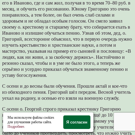
его в Иваново, где и сам жил, получая в то время 70–80 руб. в
месяц, и обучить его рисованию. Юному Григорию это очень
понравилось, а тем более, он был очень слаб силами и
здоровьем и не обладал особым голосом. Он смело заявил
своему о. крестному и старшему брату, что собирается ехать в
Иваново и излишне обучаться пению. Узнав об этом, дед, о.
Григорий, всесторонне объяснил, что в первую очередь нужно
изучить крестьянство и христианские науки, а потом и
мастерство, указывая на пример его сыновей и пословицу: «В
людях, как ни живи, а за скобочку держись». Настойчиво и
резонно сказал, чтобы и в уме не было этого, а теперь же
серьёзно и усердно приказал обучаться знаменному пению и
уставу богослужения.
С осени и до весны были обучения. Прошли актай и кое-что
из обиходного пения. Григорий шёл передом. Весной учитель
уехал на родину, и осенью его взяли на военную службу.
С осени о. Георгий строго приказал крестнику Григорию
продолжать изучение пения, и вновь взяли ещё до 10 человек,
Мы используем файлы cookies
и юноше Григорию поручено учить всех и самому учиться и
для улучшения работы сайта.
Я согласен
быть уставщиком левого крылоса. Молодому учителю нужно
Подробнее
.
было до учеников протвердить, просмотреть, что нужно учить