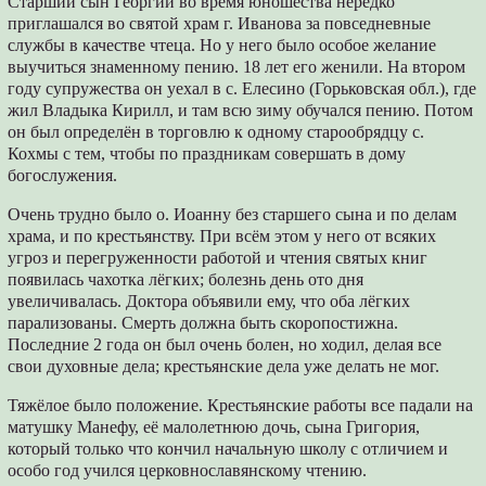
Старший сын Георгий во время юношества нередко
приглашался во святой храм г. Иванова за повседневные
службы в качестве чтеца. Но у него было особое желание
выучиться знаменному пению. 18 лет его женили. На втором
году супружества он уехал в с. Елесино (Горьковская обл.), где
жил Владыка Кирилл, и там всю зиму обучался пению. Потом
он был определён в торговлю к одному старообрядцу с.
Кохмы с тем, чтобы по праздникам совершать в дому
богослужения.
Очень трудно было о. Иоанну без старшего сына и по делам
храма, и по крестьянству. При всём этом у него от всяких
угроз и перегруженности работой и чтения святых книг
появилась чахотка лёгких; болезнь день ото дня
увеличивалась. Доктора объявили ему, что оба лёгких
парализованы. Смерть должна быть скоропостижна.
Последние 2 года он был очень болен, но ходил, делая все
свои духовные дела; крестьянские дела уже делать не мог.
Тяжёлое было положение. Крестьянские работы все падали на
матушку Манефу, её малолетнюю дочь, сына Григория,
который только что кончил начальную школу с отличием и
особо год учился церковнославянскому чтению.