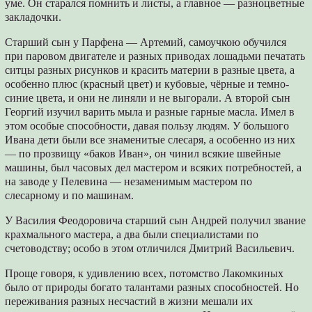
уме. Он старался помнить и листы, а главное — разноцветные
закладочки.
Старший сын у Парфена — Артемий, самоучкою обучился
при паровом двигателе и разных приводах лошадьми печатать
ситцы разных рисунков и красить материи в разные цвета, а
особенно плюс (красный цвет) и кубовые, чёрные и темно-
синие цвета, и они не линяли и не выгорали. А второй сын
Георгий изучил варить мыла и разные гарные масла. Имел в
этом особые способности, давая пользу людям. У большого
Ивана дети были все знаменитые слесаря, а особенно из них
— по прозвищу «баков Иван», он чинил всякие швейные
машины, был часовых дел мастером и всяких потребностей, а
на заводе у Пелевина — незаменимым мастером по
слесарному и по машинам.
У Василия Феодоровича старший сын Андрей получил звание
крахмального мастера, а два были специалистами по
счетоводству; особо в этом отличился Дмитрий Васильевич.
Проще говоря, к удивлению всех, потомство Лакомкиных
было от природы богато талантами разных способностей. Но
переживания разных несчастий в жизни мешали их