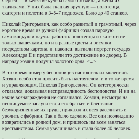
Сергей — в качестве кучера самого хозяина, а жёны их —
ткачихами. У них была ткацкая вручную — полотенца,
скатерти и полотна в 3–5–7 подножек. Было до 40 станков.
Николай Григорьевич, как особо развитый и грамотный, через
короткое время из ручной фабрички создал паровую
самоткацкую и научил работать полотенцы и скатерти не
только шашечками, но и в разные цветы и рисунки
посредством картона, и, наконец, выткали портрет государя
Александра II и представили это достижение во дворец. В
награду хозяин получил золотого орла. <...>
В это время помер у беспоповцев настоятель их моленной.
Хозяин особо стал просить быть настоятелем, и в то же время
и управляющим, Николая Григорьевича. Он категорически
отказался, доказывая несправедливость беспоповства. И ни на
какие вознаграждения не соглашался. Хозяин, несмотря на
неописуемые заслуги его и его братьев и блестящие
безукоризненные их труды, приказал их всех рассчитать и
уволить с фабрики. Так и было сделано. Все они неожиданно
возвратились в родной дом, и пришлось им всем заняться
крестьянством. Семья увеличилась и стала более 40 человек.