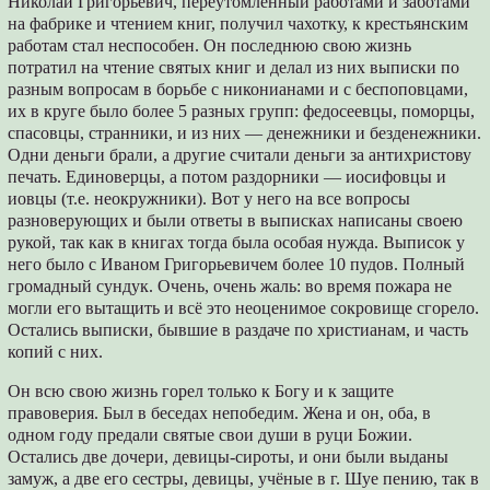
Николай Григорьевич, переутомлённый работами и заботами
на фабрике и чтением книг, получил чахотку, к крестьянским
работам стал неспособен. Он последнюю свою жизнь
потратил на чтение святых книг и делал из них выписки по
разным вопросам в борьбе с никонианами и с беспоповцами,
их в круге было более 5 разных групп: федосеевцы, поморцы,
спасовцы, странники, и из них — денежники и безденежники.
Одни деньги брали, а другие считали деньги за антихристову
печать. Единоверцы, а потом раздорники — иосифовцы и
иовцы (т.е. неокружники). Вот у него на все вопросы
разноверующих и были ответы в выписках написаны своею
рукой, так как в книгах тогда была особая нужда. Выписок у
него было с Иваном Григорьевичем более 10 пудов. Полный
громадный сундук. Очень, очень жаль: во время пожара не
могли его вытащить и всё это неоценимое сокровище сгорело.
Остались выписки, бывшие в раздаче по христианам, и часть
копий с них.
Он всю свою жизнь горел только к Богу и к защите
правоверия. Был в беседах непобедим. Жена и он, оба, в
одном году предали святые свои души в руци Божии.
Остались две дочери, девицы-сироты, и они были выданы
замуж, а две его сестры, девицы, учёные в г. Шуе пению, так в