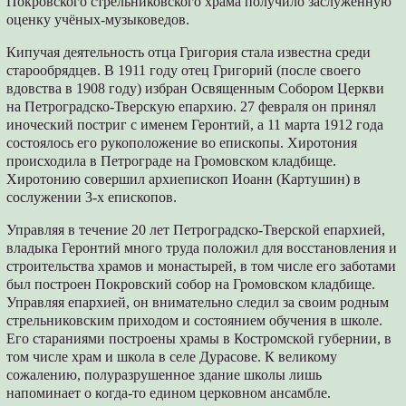
Покровского стрельниковского храма получило заслуженную
оценку учёных-музыковедов.
Кипучая деятельность отца Григория стала известна среди
старообрядцев. В 1911 году отец Григорий (после своего
вдовства в 1908 году) избран Освященным Собором Церкви
на Петроградско-Тверскую епархию. 27 февраля он принял
иноческий постриг с именем Геронтий, а 11 марта 1912 года
состоялось его рукоположение во епископы. Хиротония
происходила в Петрограде на Громовском кладбище.
Хиротонию совершил архиепископ Иоанн (Картушин) в
сослужении 3-х епископов.
Управляя в течение 20 лет Петроградско-Тверской епархией,
владыка Геронтий много труда положил для восстановления и
строительства храмов и монастырей, в том числе его заботами
был построен Покровский собор на Громовском кладбище.
Управляя епархией, он внимательно следил за своим родным
стрельниковским приходом и состоянием обучения в школе.
Его стараниями построены храмы в Костромской губернии, в
том числе храм и школа в селе Дурасове. К великому
сожалению, полуразрушенное здание школы лишь
напоминает о когда-то едином церковном ансамбле.