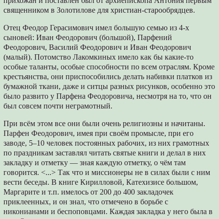
прихожан и поставлен был от архиепископа Антония первым
священником в Золотилове для христиан-старообрядцев.
Отец Феодор Герасимович имел большую семью из 4-х
сыновей: Иван Феодорович (большой), Парфений
Феодорович, Василий Феодорович и Иван Феодорович
(малый). Потомство Лакомкиных имело как бы какие-то
особые таланты, особые способности по всем отраслям. Кроме
крестьянства, они приспособились делать набивки платков из
бумажной ткани, даже и ситцы разных рисунков, особенно это
было развито у Парфена Феодоровича, несмотря на то, что он
был совсем почти неграмотный.
При всём этом все они были очень религиозны и начитаны.
Парфен Феодорович, имея при своём промысле, при его
заводе, 5–10 человек постоянных рабочих, из них грамотных
по праздникам заставлял читать святые книги и делал в них
закладку и отметку — зная каждую отметку, о чём там
говорится. <...> Так что и миссионеры не в силах были с ним
вести беседы. В книге Кирилловой, Катехизисе большом,
Маргарите и т.п. имелось от 200 до 400 закладочек
приклеенных, и он знал, что отмечено в борьбе с
никонианами и беспоповцами. Каждая закладка у него была в