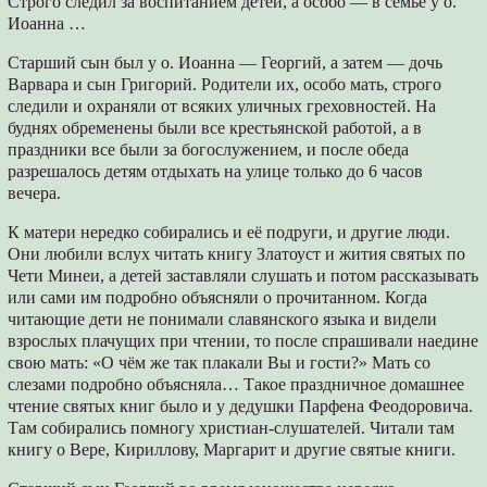
Строго следил за воспитанием детей, а особо — в семье у о.
Иоанна …
Старший сын был у о. Иоанна — Георгий, а затем — дочь
Варвара и сын Григорий. Родители их, особо мать, строго
следили и охраняли от всяких уличных греховностей. На
буднях обременены были все крестьянской работой, а в
праздники все были за богослужением, и после обеда
разрешалось детям отдыхать на улице только до 6 часов
вечера.
К матери нередко собирались и её подруги, и другие люди.
Они любили вслух читать книгу Златоуст и жития святых по
Чети Минеи, а детей заставляли слушать и потом рассказывать
или сами им подробно объясняли о прочитанном. Когда
читающие дети не понимали славянского языка и видели
взрослых плачущих при чтении, то после спрашивали наедине
свою мать: «О чём же так плакали Вы и гости?» Мать со
слезами подробно объясняла… Такое праздничное домашнее
чтение святых книг было и у дедушки Парфена Феодоровича.
Там собирались помногу христиан-слушателей. Читали там
книгу о Вере, Кириллову, Маргарит и другие святые книги.