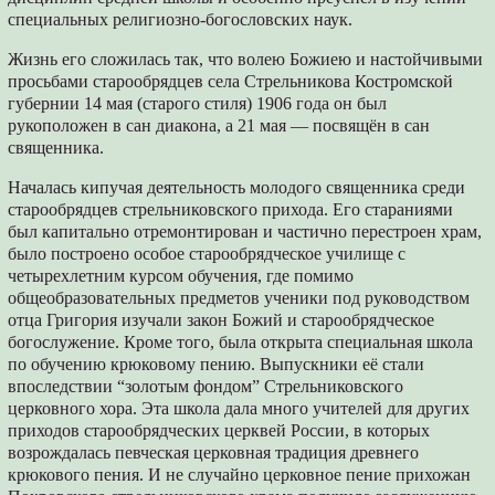
специальных религиозно-богословских наук.
Жизнь его сложилась так, что волею Божиею и настойчивыми
просьбами старообрядцев села Стрельникова Костромской
губернии 14 мая (старого стиля) 1906 года он был
рукоположен в сан диакона, а 21 мая — посвящён в сан
священника.
Началась кипучая деятельность молодого священника среди
старообрядцев стрельниковского прихода. Его стараниями
был капитально отремонтирован и частично перестроен храм,
было построено особое старообрядческое училище с
четырехлетним курсом обучения, где помимо
общеобразовательных предметов ученики под руководством
отца Григория изучали закон Божий и старообрядческое
богослужение. Кроме того, была открыта специальная школа
по обучению крюковому пению. Выпускники её стали
впоследствии “золотым фондом” Стрельниковского
церковного хора. Эта школа дала много учителей для других
приходов старообрядческих церквей России, в которых
возрождалась певческая церковная традиция древнего
крюкового пения. И не случайно церковное пение прихожан