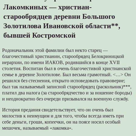
Лакомкиных — христиан-
старообрядцев деревни Большого
Золотилова Ивановской области**,
бывшей Костромской
Родоначальник этой фамилии был некто старец —
благочестивый христианин, старообрядец Белокриницкой
иерархии, по имени ИАКОВ, родившийся в конце XVII
столетия. Воспитан был в очень благочестивой христианской
семье в деревне Золотилове. Был весьма грамотный. <…> Он
решился без стеснения, открыто исповедовать правоверие;
был так называемый записной старообрядец (раскольник)***,
платил два налога (за старообрядчество и за ношение бороды)
и неоднократно без очереди призывался на военную службу.
История предания свидетельствует, что он очень был
милостив к неимущим и для того, чтобы всегда иметь при
себе деньги, гроши, копеечки, он на поясе носил особый
мешочек, называемый «лакомка».