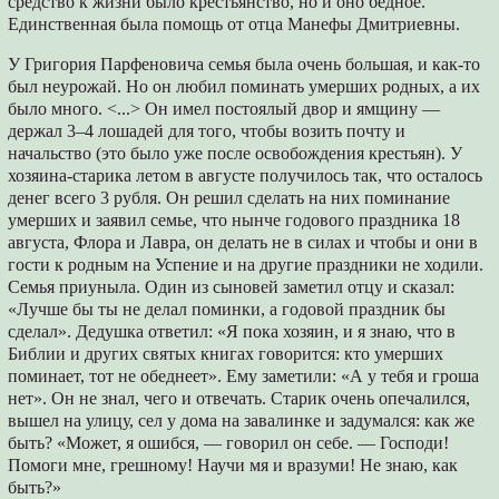
средство к жизни было крестьянство, но и оно бедное.
Единственная была помощь от отца Манефы Дмитриевны.
У Григория Парфеновича семья была очень большая, и как-то
был неурожай. Но он любил поминать умерших родных, а их
было много. <...> Он имел постоялый двор и ямщину —
держал 3–4 лошадей для того, чтобы возить почту и
начальство (это было уже после освобождения крестьян). У
хозяина-старика летом в августе получилось так, что осталось
денег всего 3 рубля. Он решил сделать на них поминание
умерших и заявил семье, что нынче годового праздника 18
августа, Флора и Лавра, он делать не в силах и чтобы и они в
гости к родным на Успение и на другие праздники не ходили.
Семья приуныла. Один из сыновей заметил отцу и сказал:
«Лучше бы ты не делал поминки, а годовой праздник бы
сделал». Дедушка ответил: «Я пока хозяин, и я знаю, что в
Библии и других святых книгах говорится: кто умерших
поминает, тот не обеднеет». Ему заметили: «А у тебя и гроша
нет». Он не знал, чего и отвечать. Старик очень опечалился,
вышел на улицу, сел у дома на завалинке и задумался: как же
быть? «Может, я ошибся, — говорил он себе. — Господи!
Помоги мне, грешному! Научи мя и вразуми! Не знаю, как
быть?»