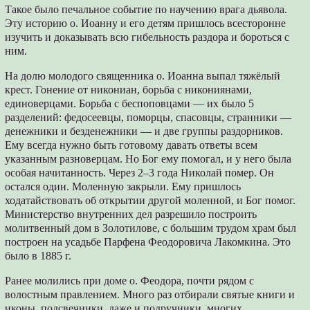
Такое было печальное событие по научению врага дьявола.
Эту историю о. Иоанну и его детям пришлось всесторонне
изучить и доказывать всю гибельность раздора и бороться с
ним.
На долю молодого священника о. Иоанна выпал тяжёлый
крест. Гонение от никониан, борьба с никониянами,
единоверцами. Борьба с беспоповцами — их было 5
разделений: федосеевцы, поморцы, спасовцы, странники —
денежники и безденежники — и две группы раздорников.
Ему всегда нужно быть готовому давать ответы всем
указанным разноверцам. Но Бог ему помогал, и у него была
особая начитанность. Через 2–3 года Николай помер. Он
остался один. Моленную закрыли. Ему пришлось
ходатайствовать об открытии другой моленной, и Бог помог.
Министерство внутренних дел разрешило построить
молитвенный дом в Золотилове, с большим трудом храм был
построен на усадьбе Парфена Феодоровича Лакомкина. Это
было в 1885 г.
Ранее молились при доме о. Феодора, почти рядом с
волостным правлением. Много раз отбирали святые книги и
иконы, подсвечники, даже и подручники, многих