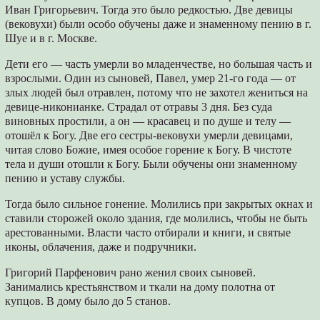
Иван Григорьевич. Тогда это было редкостью. Две девицы
(вековухи) были особо обучены даже и знаменному пению в г.
Шуе и в г. Москве.
Дети его — часть умерли во младенчестве, но большая часть и
взрослыми. Один из сыновей, Павел, умер 21-го года — от
злых людей был отравлен, потому что не захотел жениться на
девице-никонианке. Страдал от отравы 3 дня. Без суда
виновных простили, а он — красавец и по душе и телу —
отошёл к Богу. Две его сестры-вековухи умерли девицами,
читая слово Божие, имея особое горение к Богу. В чистоте
тела и души отошли к Богу. Были обучены они знаменному
пению и уставу службы.
Тогда было сильное гонение. Молились при закрытых окнах и
ставили сторожей около здания, где молились, чтобы не быть
арестованными. Власти часто отбирали и книги, и святые
иконы, облачения, даже и подручники.
Григорий Парфенович рано женил своих сыновей.
Занимались крестьянством и ткали на дому полотна от
купцов. В дому было до 5 станов.