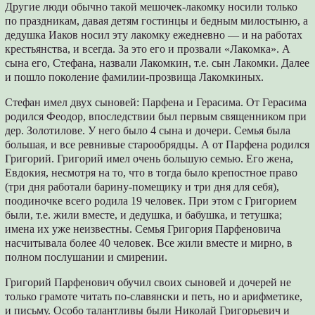
Другие люди обычно такой мешочек-лакомку носили только
по праздникам, давая детям гостинцы и бедным милостыню, а
дедушка Иаков носил эту лакомку ежедневно — и на работах
крестьянства, и всегда. За это его и прозвали «Лакомка». А
сына его, Стефана, назвали Лакомкин, т.е. сын Лакомки. Далее
и пошло поколение фамилии-прозвища Лакомкиных.
Стефан имел двух сыновей: Парфена и Герасима. От Герасима
родился Феодор, впоследствии был первым священником при
дер. Золотилове. У него было 4 сына и дочери. Семья была
большая, и все ревнивые старообрядцы. А от Парфена родился
Григорий. Григорий имел очень большую семью. Его жена,
Евдокия, несмотря на то, что в тогда было крепостное право
(три дня работали барину-помещику и три дня для себя),
поодиночке всего родила 19 человек. При этом с Григорием
были, т.е. жили вместе, и дедушка, и бабушка, и тетушка;
имена их уже неизвестны. Семья Григория Парфеновича
насчитывала более 40 человек. Все жили вместе и мирно, в
полном послушании и смирении.
Григорий Парфенович обучил своих сыновей и дочерей не
только грамоте читать по-славянски и петь, но и арифметике,
и письму. Особо талантливы были Николай Григорьевич и