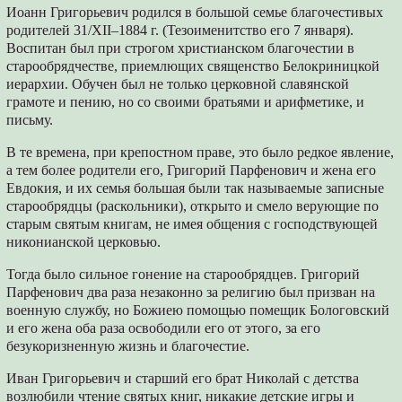
Иоанн Григорьевич родился в большой семье благочестивых
родителей 31/XII–1884 г. (Тезоименитство его 7 января).
Воспитан был при строгом христианском благочестии в
старообрядчестве, приемлющих священство Белокриницкой
иерархии. Обучен был не только церковной славянской
грамоте и пению, но со своими братьями и арифметике, и
письму.
В те времена, при крепостном праве, это было редкое явление,
а тем более родители его, Григорий Парфенович и жена его
Евдокия, и их семья большая были так называемые записные
старообрядцы (раскольники), открыто и смело верующие по
старым святым книгам, не имея общения с господствующей
никонианской церковью.
Тогда было сильное гонение на старообрядцев. Григорий
Парфенович два раза незаконно за религию был призван на
военную службу, но Божиею помощью помещик Бологовский
и его жена оба раза освободили его от этого, за его
безукоризненную жизнь и благочестие.
Иван Григорьевич и старший его брат Николай с детства
возлюбили чтение святых книг, никакие детские игры и