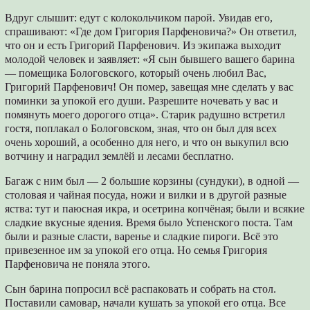
Вдруг слышит: едут с колокольчиком парой. Увидав его,
спрашивают: «Где дом Григория Парфеновича?» Он ответил,
что он и есть Григорий Парфенович. Из экипажа выходит
молодой человек и заявляет: «Я сын бывшего вашего барина
— помещика Бологовского, который очень любил Вас,
Григорий Парфенович! Он помер, завещая мне сделать у вас
поминки за упокой его души. Разрешите ночевать у вас и
помянуть моего дорогого отца». Старик радушно встретил
гостя, поплакал о Бологовском, зная, что он был для всех
очень хороший, а особенно для него, и что он выкупил всю
вотчину и наградил землёй и лесами бесплатно.
Багаж с ним был — 2 большие корзины (сундуки), в одной —
столовая и чайная посуда, ножи и вилки и в другой разные
яства: тут и паюсная икра, и осетрина копчёная; были и всякие
сладкие вкусные ядения. Время было Успенского поста. Там
были и разные сласти, варенье и сладкие пироги. Всё это
привезенное им за упокой его отца. Но семья Григория
Парфеновича не поняла этого.
Сын барина попросил всё распаковать и собрать на стол.
Поставили самовар, начали кушать за упокой его отца. Все