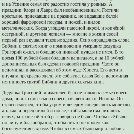
и на Успение семья его радостно гостила у родных. А
праздник Флора и Лавра был необыкновенным. Гостили
крестьяне, приехавшие на праздник, не видавшие белой
хорошей фарфоровой посуды, и ножей, и вилок
металлических. Когда угощали паюсной икрой, и копчёной
осетриной, и другими яствами — многие в жизни своей
первый раз вкушали таковые ядения. Ясно оправдались слова
Библии и святых книг о поминовении умерших; дедушка
Григорий ожил, и больше он никакой нужды не имел. В то
время 100 рублей были большим капиталом, а на 10 рублей
дополнительных был сделан годовой праздник. Часто он
вспоминал и рассказывал об этом чуде Христа. Его дети и
внучата прекрасно знали это событие, славя Бога, вспоминая
истинность святой Библии и других святых книг.
Дедушка Григорий внимателен был не только к семье своего
дома, но и к семье сына своего, священника о. Иоанна. Он
строго смотрел, чтобы утром и вечером совершались молитвы,
а также и перед пищей и после, чтобы молитвы читались
вслух, за трапезой чтоб разговоров не было. Чтобы всё было
по чину и благообразно, чтобы никто не пропускал
богослужения в храме. Чтобы в семьях были мир и любовь.