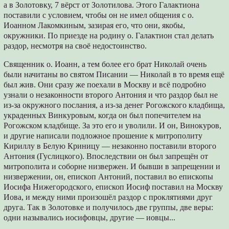
а в Золотовку, 7 вёрст от Золотилова. Этого Галактиона
поставили с условием, чтобы он не имел общения с о.
Иоанном Лакомкиным, зазирая его, что они, якобы,
окружники. По приезде на родину о. Галактион стал делать
раздор, несмотря на своё недостоинство.
Священник о. Иоанн, а тем более его брат Николай очень
были начитаны во святом Писании — Николай в то время ещё
был жив. Они сразу же поехали в Москву и всё подробно
узнали о незаконности второго Антония и что раздор был не
из-за окружного послания, а из-за денег Рогожского кладбища,
украденных Винкуровым, когда он был попечителем на
Рогожском кладбище. За это его и уволили. И он, Винокуров,
и другие написали подложное прошение к митрополиту
Кириллу в Белую Криницу — незаконно поставили второго
Антония (Гуслицкого). Впоследствии он был запрещён от
митрополита и соборне низвержен. И бывши в запрещении и
низвержении, он, епископ Антоний, поставил во епископы
Иосифа Нижегородского, епископ Иосиф поставил на Москву
Иова, и между ними произошёл раздор с проклятиями друг
друга. Так в Золотовке и получилось две группы, две веры:
одни назывались иосифовцы, другие — иовцы...