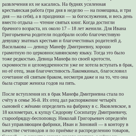
развлечения их не касались. На буднях усиленная
крестьянская работа (три дня в неделю — на помещика, и три
дня — на себя), а в праздники — за богослужения, и весь день
вместо отдыха — чтение святых книг. Когда достигли
брачного возраста, их около 17 – 18 лет женили. Для Ивана
Григорьевича родители подобрали особо благочестивую
девушку знатных крестьян и благочестивых родителей д.
Василькова — девицу Манефу Дмитриевну, хорошо
грамотную по церковнославянскому языку. Тогда это было
тоже редкостью. Девица Манефа по своей кротости,
скромности и целомудренности уже не хотела вступать в брак,
но её отец, зная благочестивость Лакомкиных, благословил
сочетание ей святым браком, несмотря даже и на то, что она
была старше жениха годов на пять.
После вступления их в брак Манефа Дмитриевна стала по
счёту в семье 36-й. Их отец дал распоряжение четырёх
сыновей с жёнами определить на фабрику в с. Яковлевское, в
18 километрах, к купцу Сидорову Сосипатру Дмитриевичу,
старообрядцу-беспоповцу. Николай Григорьевич определён
был управляющим фабрики, Иван и Зиновий — в контору в
качестве счетоводов и по приёмке и распределению товаров,