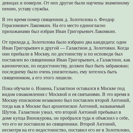
девицах и померли. От них другие были научены знаменному
пению, уставу службы.
В это время помер священник д. Золотилова о. Феодор
Герасимович Лакомкин. На его место единогласно
прихожанами был избран Иван Григорьевич Лакомкин.
От прихода д. Золотилова было избрано два кандидата: один
Иван Григорьевич и другой — Галактион д. Золотовки. Когда
они прибыли в Москву, по достоинству и по исповеди был
поставлен во священники Иван Григорьевич, а Галактион, как
канонически, по недостоинству, должен был быть забракован;
последнему было очень унизительно, ему хотелось быть
священником, а его этого лишили.
Пока обучали о. Иоанна, Галактион оставался в Москве под
видом ознакомления с Москвой и ея святынями. В это время в
Москву епископом незаконно был поставлен второй Антоний,
тогда как в Москве был архиепископ Антоний, называемый
Шутов. Галактион узнал, что второй Антоний пребывал в
доме купца Винокурова, он пробрался туда и объяснил о себе,
что его не поставили во священники. Второй Антоний,
несмотря на его недостоинство, поставил его не в Золотилово,