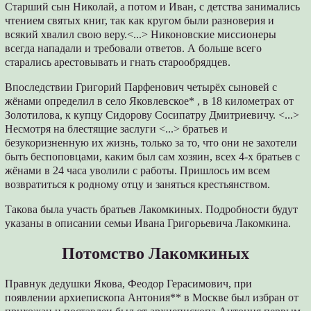
Старший сын Николай, а потом и Иван, с детства занимались
чтением святых книг, так как кругом были разноверия и
всякий хвалил свою веру.<...> Никоновские миссионеры
всегда нападали и требовали ответов. А больше всего
старались арестовывать и гнать старообрядцев.
Впоследствии Григорий Парфенович четырёх сыновей с
жёнами определил в село Яковлевское* , в 18 километрах от
Золотилова, к купцу Сидорову Сосипатру Дмитриевичу. <...>
Несмотря на блестящие заслуги <...> братьев и
безукоризненную их жизнь, только за то, что они не захотели
быть беспоповцами, каким был сам хозяин, всех 4-х братьев с
жёнами в 24 часа уволили с работы. Пришлось им всем
возвратиться к родному отцу и заняться крестьянством.
Такова была участь братьев Лакомкиных. Подробности будут
указаны в описании семьи Ивана Григорьевича Лакомкина.
Потомство Лакомкиных
Правнук дедушки Якова, Феодор Герасимович, при
появлении архиепископа Антония** в Москве был избран от