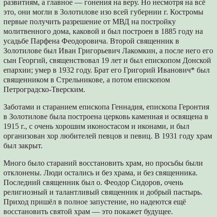
развитиям, а главное — гонения на веру. Но несмотря на всё
это, они могли в Золотилове изо всей губернии г. Костромы
первые получить разрешение от МВД на постройку
молитвенного дома, каковой и был построен в 1885 году на
усадьбе Парфена Феодоровича. Второй священник в
Золотилове был Иван Григорьевич Лакомкин, а после него его
сын Георгий, священствовал 19 лет и был епископом Донской
епархии; умер в 1932 году. Брат его Григорий Иванович* был
священником в Стрельникове, а потом епископом
Петроградско-Тверским.
Заботами и старанием епископа Геннадия, епископа Геронтия
в Золотилове была построена церковь каменная и освящена в
1915 г., с очень хорошим иконостасом и иконами, и был
организован хор любителей певцов и певиц. В 1931 году храм
был закрыт.
Много было стараний восстановить храм, но просьбы были
отклонены. Люди остались и без храма, и без священника.
Последний священник был о. Феодор Сидоров, очень
религиозный и талантливый священник и добрый пастырь.
Приход пришёл в полное запустение, но надеются ещё
восстановить святой храм — это покажет будущее.