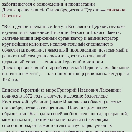
заботившегося о возрождении и процветании
Древлеправославной Старообрядческой Церкви —
епископа
Геронтия
.
“Всей душой преданный Богу и Его святой Церкви, глубоко
изучивший Священное Писание Ветхого и Нового Завета,
деятельнейший церковный организатор и администратор,
крупнейший канонист, исключительный специалист в
области патрологии, пламенный проповедник, неутомимый и
ревностный священнослужитель, отлично знавший
церковный устав, — епископ Геронтий в истории
Древлеправославной старообрядческой Церкви занял большое
и почётное место”, — так о нём писал церковный календарь за
1955 год.
Епископ Геронтий (в мире Григорий Иванович Лакомкин)
родился в 1872 году 1 августа в деревне Золотилове
Костромской губернии (ныне Ивановская область) в семье
старообрядческого священника. Получил домашнее
образование. Благодаря своей любознательности, прекрасной,
можно сказать, феноменальной памяти и блестящим
способностям, он самостоятельно изучил ряд учебных
дисциплин средней школы и особенно преуспел в изучении