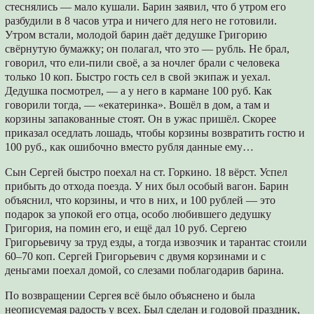
стеснялись — мало кушали. Барин заявил, что б утром его
разбудили в 8 часов утра и ничего для него не готовили.
Утром встали, молодой барин даёт дедушке Григорию
свёрнутую бумажку; он полагал, что это — рубль. Не брал,
говорил, что ели-пили своё, а за ночлег брали с человека
только 10 коп. Быстро гость сел в свой экипаж и уехал.
Дедушка посмотрел, — а у него в кармане 100 руб. Как
говорили тогда, — «екатеринка». Вошёл в дом, а там и
корзины запакованные стоят. Он в ужас пришёл. Скорее
приказал оседлать лошадь, чтобы корзины возвратить гостю и
100 руб., как ошибочно вместо рубля данные ему…
Сын Сергей быстро поехал на ст. Горкино. 18 вёрст. Успел
прибыть до отхода поезда. У них был особый вагон. Барин
объяснил, что корзины, и что в них, и 100 рублей — это
подарок за упокой его отца, особо любившего дедушку
Григория, на помин его, и ещё дал 10 руб. Сергею
Григорьевичу за труд езды, а тогда извозчик и тарантас стоили
60–70 коп. Сергей Григорьевич с двумя корзинами и с
деньгами поехал домой, со слезами поблагодарив барина.
По возвращении Сергея всё было объяснено и была
неописуемая радость у всех. Был сделан и годовой праздник,