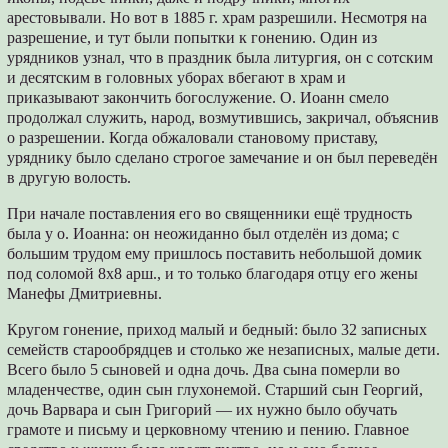
арестовывали. Но вот в 1885 г. храм разрешили. Несмотря на
разрешение, и тут были попытки к гонению. Один из
урядников узнал, что в праздник была литургия, он с сотским
и десятским в головных уборах вбегают в храм и
приказывают закончить богослужение. О. Иоанн смело
продолжал служить, народ, возмутившись, закричал, объяснив
о разрешении. Когда обжаловали становому приставу,
уряднику было сделано строгое замечание и он был переведён
в другую волость.
При начале поставления его во священники ещё трудность
была у о. Иоанна: он неожиданно был отделён из дома; с
большим трудом ему пришлось поставить небольшой домик
под соломой 8х8 арш., и то только благодаря отцу его жены
Манефы Дмитриевны.
Кругом гонение, приход малый и бедный: было 32 записных
семейств старообрядцев и столько же незаписных, малые дети.
Всего было 5 сыновей и одна дочь. Два сына померли во
младенчестве, один сын глухонемой. Старший сын Георгий,
дочь Варвара и сын Григорий — их нужно было обучать
грамоте и письму и церковному чтению и пению. Главное