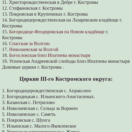
11. Христорождественская в Дебре г. Костромы
12. Стефановская г. Костромы
13. Покровская в Крупениках г. Костромы
14. Богородицерождественская на Лазаревском кладбище г.
Костромы
15.
Богородице-Феодоровская па Новом кладбище
г.
Костромы
16.
Спасская за Волгою
17.
Николаевская за Волгой
18.
Богословская близ Ипатиева монастыря
19. Успенская Андреевской слободы близ Ипатиева монастыря
Домовые церкви г. Костромы .
Церкви ІІІ-го Костромского округа:
1. Богородицерождественская с. Апраксино
2. Богородицкая с. Ильинского-Анастасиных.
3. Казанская с. Петрилово
4. Николаевская с. Сельца за Воржею
5. Николаевскан с. Саметь
6. Покровская с. Шунга
7. Ильинская с. Малого-Яковлевское
8. Успенская единоверческая с. Жарки