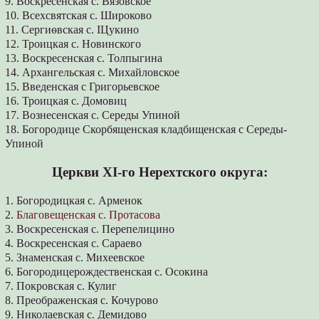
9. Воскресенская с. Вязовское
10. Всехсвятская с. Широково
11. Сергиѳвская с. ІЦукино
12. Троицкая с. Новинского
13. Воскресенская с. Толпыгина
14. Архангельская с. Михайловское
15. Введенская с Григорьевское
16. Троицкая с. Домовиц
17. Вознесенская с. Середы Упиной
18. Богородице Скорбященская кладбищенская с Середы-
Упиной
Церкви ХІ-го Нерехтского округа:
1. Богородицкая с. Арменок
2.
Благовещенская с. Протасова
3. Воскресенская с. Перепелицино
4. Воскресенская с. Сараево
5. Знаменская с. Михеевское
6. Богородицерождественская с. Осокина
7. Покровская с. Кулиг
8. Преображенская с. Кочурово
9. Николаевская с. Демидово