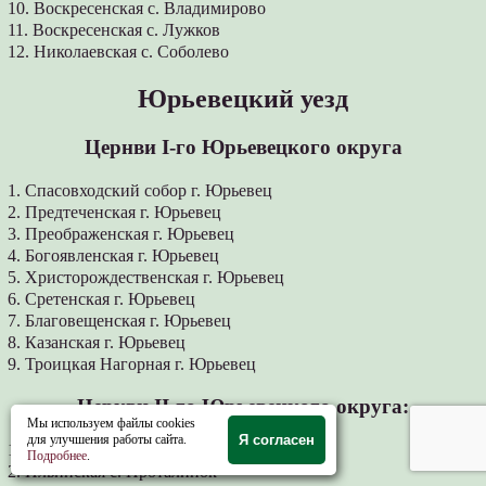
10. Воскресенская с. Владимирово
11. Воскресенская с. Лужков
12. Николаевская с. Соболево
Юрьевецкий уезд
Цернви І-го Юрьевецкого округа
1. Спасовходский собор г. Юрьевец
2. Предтеченская г. Юрьевец
3. Преображенская г. Юрьевец
4. Богоявленская г. Юрьевец
5. Христорождественская г. Юрьевец
6. Сретенская г. Юрьевец
7. Благовещенская г. Юрьевец
8. Казанская г. Юрьевец
9. Троицкая Нагорная г. Юрьевец
Церкви II-го Юрьевецкого округа:
Мы используем файлы cookies
для улучшения работы сайта.
Я согласен
1. Крестовоздвиженская с. Воли
Подробнее
.
2. Ильинская с. Проталинок