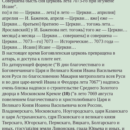
Совершена бысть сия церковь лета 7073-го при игумене
Исаие".
по] и по — Церкви… лета] в лето — Церкви… априлия]
апрелия — И. Баженов, апреля —Церкви… яже] еже —
Церкви… братьею] братиею — Церкви… тогожь лета…
Ярославский] у И. Баженова нет. тогожь] того же — Церкви…
месяца] а месяца — Церкви… совершена] и совершена —
Церкви… 7073—го] 7073 — Исторические… 7073 года —
Церкви… Исаии] Исаие —Церкви…
В настоящее время Богоявленская церковь превращена в
алтарь, и доступа к плите нет.
По датирующей формуле ("В дни благочестиваго и
Боговенчаннаго Царя и Великаго Князя Ивана Васильевича
всея Руси по благословению Макария митрополита всея Руси
и во дни царе-вичей Ивана и Феодора лета 7067") надпись
очень близка надписи о строительстве Среднего Золотого
дворца в Московском Кремле
(10)
("в лето 7069 августа
повелением благочестиваго и христолюбиваго Царя и
Великаго Князя Иоанна Васильевича всея России,
Владимерскаго, Московскаго, Ноугородскаго, царя Казанскаго
и царя Астраханскаго, гдря Псковскаго и великаго князя
Тверскаго, Югорскаго, Пермскаго, Вяцкаго, Болгарскаго и
иных, г(осу)д(а)ря земли Ливонския, града Юрьева и иных, и