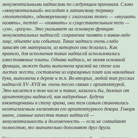
монументальными надписями по следующим причинам. Слово
«монументальный» восходит к латинскому термину
«monumentum», однокоренному с глаголами moneo — «внушать
память», memini — «помнить» и существительным mens —
«ум», «разум». Это указывает на основную функцию
монументальных надписей: сохранение памяти о каком-либо
лице, объекте или событии. Такие надписи очень слабо
зависят от материала, из которого они делались. Как
правило, для исполнения таких надписей использовались
известняковые плиты. Однако надпись, не меняя основной
функции, может быть выполнена краской на стене или
листах жести, составлена из изразцовых плит или накладных
букв, выполнена в дереве и т.п. Во-вторых, любой тип русских
надписей XV–XVII вв. очень тесно связан с архитектурой.
Это касается в том числе и таких, казалось бы, далеких от
архитектуры надписей, как надгробные. Будучи
вмонтированы в стену храма, они тем самым становились
неотъемлемым элементом его архитектурного декора. Говоря
иначе, главные качества таких надписей —
монументальность и долговечность — если не совпадают
полностью, то значительно дополняют друг друга.