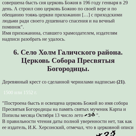
совершена бысть сия церковь Божия в 196 году генваря в 29
день. А строил сию церковь Божию по своей вере и по
обещанию тояжь церкви прихожанин […] с приходскими
людьми ради своего душевнаго спасения и на вечный
поминок".
Имя прихожанина, ставшего храмоздателем, издателям
надписи разобрать не удалось.
6. Село Холм Галичского района.
Церковь Собора Пресвятыя
Богородицы.
Деревянный крест со сделанной чернилами надписью
(21)
.
1500 или 1552 г.
"Построена бысть и освещена церковь Божий во имя собора
Пресвятыя Богородицы на память святых мученик Карпа и
Попилы месяца Октября 13 число лето
".
В правильности чтения даты полной уверенности нет, так как
ее издатель, И.К. Херсонский, отмечал, что в церковной описи