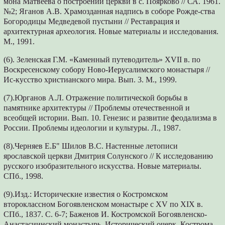
мона Матвеева о построении церкви в с. Поярково // СА. 1961.
№2; Яганов А.В. Храмозданная надпись в соборе Рожде-ства
Богородицы Медведевой пустыни // Реставрация и
архитектурная археология. Новые материалы и исследования.
М., 1991.
(6). Зеленская Г.М. «Каменный путеводитель» XVII в. по
Воскресенскому собору Ново-Иерусалимского монастыря //
Ис-кусство христианского мира. Вып. 3. М., 1999.
(7).Юрганов А.Л. Отражение политической борьбы в
памятнике архитектуры // Проблемы отечественной и
всеобщей истории. Вып. 10. Генезис и развитие феодализма в
России. Проблемы идеологии и культуры. Л., 1987.
(8).Черняев Е.Б" Шилов В.С. Настенные летописи
ярославской церкви Дмитрия Солунского // К исследованию
русского изобразительного искусства. Новые материалы.
СПб., 1998.
(9).Изд.: Исторические известия о Костромском
второклассном Богоявленском монастыре с XV по XIX в.
СПб., 1837. С. 6-7; Баженов И. Костромской Богоявленско-
Анастасиинский монастырь. Исторический очерк. Кострома,