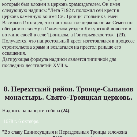
который был вложен в церковь храмоздателем. Он имел
следующую надпись: "Лета 7192 г. положил сей крест в
церковь каменную во имя Св. Троицы стольник Семен
Васильев Готовцев, что построил тое церковь он же Семен по
обещанию своему в Галичском уезде в Ликургской волости в
вотчине своей в селе Троицком, а Григорьевское тож"
(23)
.
Получается, что напрестольный крест изготовлялся в процессе
строительства храма и возлагался на престол раньше его
освящения.
Датирующая формула надписи является типичной для
последних десятилетий XVII в.
8. Нерехтский район. Троице-Сыпанов
монастырь. Свято-Троицкая церковь.
Надпись на паперти собора
(24)
.
1678 г. 6 октября.
"Во славу Единосущныя и Нераздельныя Троицы заложена