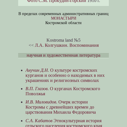
Фото С.М. Прокудин-Горский
1910 г.
В пределах современных административных границ
МОНАСТЫРИ
Костромской области
Kostroma land №5
<<
Л.А. Колгушкин. Воспоминания
научная и художественная литература
Анучин Д.Н.
О культуре костромских
курганов и особенно о находимых в них
украшениях и религиозных символах
В.П. Глазов.
О курганах Костромского
Поволжья
И.В. Миловидов.
Очерк истории
Костромы с древнейших времен до
царствования Михаила Федоровича
С.А. Кабатов
Этнокультурная история
сельского населения костромского края