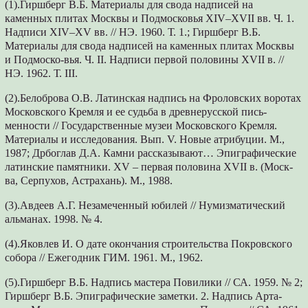
(1).Гиршберг В.Б. Материалы для свода надписей на
каменных плитах Москвы и Подмосковья XIV–XVII вв. Ч. 1.
Надписи XIV–XV вв. // НЭ. 1960. Т. 1.; Гиршберг В.Б.
Материалы для свода надписей на каменных плитах Москвы
и Подмоско-вья. Ч. II. Надписи первой половины XVII в. //
НЭ. 1962. Т. III.
(2).Белоброва О.В. Латинская надпись на Фроловских воротах
Московского Кремля и ее судьба в древнерусской пись-
менности // Государственные музеи Московского Кремля.
Материалы и исследования. Вып. V. Новые атрибуции. М.,
1987; Дрбоглав Д.А. Камни рассказывают… Эпиграфические
латинские памятники. XV – первая половина XVII в. (Моск-
ва, Серпухов, Астрахань). М., 1988.
(3).Авдеев А.Г. Незамеченный юбилей // Нумизматический
альманах. 1998. № 4.
(4).Яковлев И. О дате окончания строительства Покровского
собора // Ежегодник ГИМ. 1961. М., 1962.
(5).Гиршберг В.Б. Надпись мастера Повилики // СА. 1959. № 2;
Гиршберг В.Б. Эпиграфические заметки. 2. Надпись Арта-