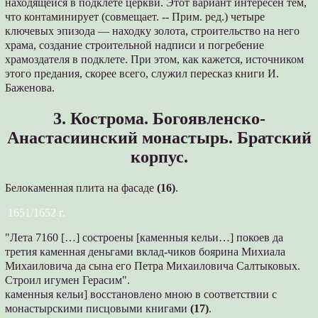
находящейся в подклете церкви. Этот вариант интересен тем,
что контаминирует (совмещает. -- Прим. ред.) четыре
ключевых эпизода — находку золота, строительство на него
храма, создание строительной надписи и погребение
храмоздателя в подклете. При этом, как кажется, источником
этого предания, скорее всего, служил пересказ книги И.
Баженова.
3. Кострома. Богоявленско-
Анастасиинский монастырь. Братский
корпус.
Белокаменная плита на фасаде
(16)
.
1651/1652 г.
"Лета 7160 […] состроены [каменныя кельи…] покоев да
третия каменная деньгами вклад-чиков боярина Михиала
Михаиловича да сына его Петра Михаиловича Салтыковых.
Строил игумен Герасим".
каменныя кельи] восстановлено мною в соответствии с
монастырскими писцовыми книгами
(17)
.