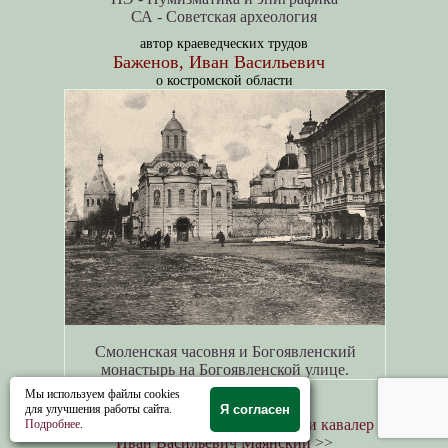
СА - Советская археология
автор краеведческих трудов
Баженов, Иван Васильевич
о костромской области
Смоленская часовня и Богоявленский
монастырь на Богоявленской улице.
Мы используем файлы cookies
Kostroma land №5
для улучшения работы сайта.
Я согласен
И.Х. Тлиф. Почётный гражданин и кавалер
Подробнее
.
Иван Васильевич Маянский
>>