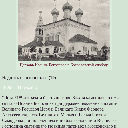
Церковь Иоанна Богослова в Богословской слободе
Надпись на иконостасе
(19)
.
1686 г. 11 декабря.
"Лета 7189-го зачата бысть церковь Божия каменная во имя
святаго Иоанна Богослова при державе блаженныя памяти
Великаго Государя Царя и Великаго Князя Феодора
Алексеевича, всея Великия и Малыя и Белыя России
Самодержца и повелением и по благословению Великаго
Господина святейшаго Иоакима патриарха Московскаго и