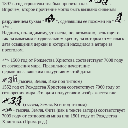
1897 г. год строительства был прочитан как
.
Впрочем, второе прочтение могло быть вызвано сильным
разрушением буквы "
", сделавшим ее похожей на "
"
<*> .
Надпись, по-видимому, утрачена, но, возможно, речь идет о
так называемом воздвизальном кресте, на котором отмечалась
дата освящения церкви и который находился в алтаре за
престолом.
<*> 1500 год от Рождества Христова соответствует 7008 году
от сотворения мира. Правильное начертание
церковнославянским полууставом этой даты:
(тысяча, Земля, Иже под титлом)
1552 год от Рождества Христова соответствует 7060 году от
сотворения мира. Эта дата полууставом изображается так:
(тысяча, Земля, Кси под титлом)
- тысяча, Земля, Фита (как в тексте автора) соответствует
7009 году от сотворения мира или 1501 году от Рождества
Христова. (Прим. ред.)