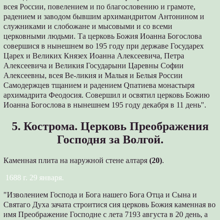
всея России, повелением и по благословению и грамоте,
радением и заводом бывшим архимандритом Антонином и
служниками и слобожане и мысовыми и со всеми
церковными людьми. Та церковь Божия Иоанна Богослова
совершися в нынешнем во 195 году при державе Государех
Царех и Великих Князех Иоанна Алексеевича, Петра
Алексеевича и Великия Государыни Царевны Софии
Алексеевны, всея Ве-ликия и Малыя и Белыя России
Самодержцев тщанием и радением Qпатиева монастыря
архимадрита Феодосия. Совершил и освятил церковь Божию
Иоанна Богослова в нынешнем 195 году декабря в 11 день".
5. Кострома. Церковь Преображения
Господня за Волгой.
Каменная плита на наружной стене алтаря
(20)
.
1688 г. 29 января.
"Изволением Господа и Бога нашего Бога Отца и Сына и
Святаго Духа зачата строитися сия церковь Божия каменная во
имя Преображение Господне с лета 7193 августа в 20 день, а