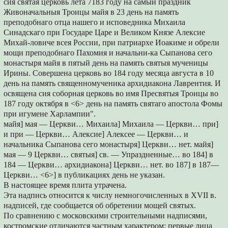
сия святая церковь лета 7183 году на самый праздник
Живоначальныя Троицы майя в 23 день на память
преподобнаго отца нашего и исповедника Михаила
Синадскаго при Государе Царе и Великом Князе Алексие
Михай-ловиче всея России, при патриархе Иоакиме и обрели
мощи преподобнаго Пахомия и начальни-ка Сыпанова сего
монастыря майя в пятый день на память святыя мученицы
Ирины. Совершена церковь во 184 году месяца августа в 10
день на память священномученика архидиакона Лаврентия. И
освящена сия соборная церковь во имя Пресвятыя Троицы во
187 году октября в <6> день на память святаго апостола Фомы
при игумене Харлампии".
майя] мая — Церкви… Михаила] Михаила — Церкви… при]
и при — Церкви… Алексие] Алексее — Церкви… и
начальника Сыпанова сего монастыря] Церкви… нет. майя]
мая — 9 Церкви… святыя] св. — Упраздненные… во 184] в
184 — Церкви… архидиакона] Церкви… нет. во 187] в 187—
Церкви… <6>] в публикациях день не указан.
В настоящее время плита утрачена.
Эта надпись относится к числу немногочисленных в XVII в.
надписей, где сообщается об обретении мощей святых.
По сравнению с московскими строительными надписями,
костромские отличаются частным характером: первые лица