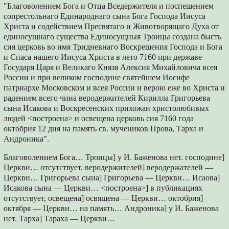
"Благоволением Бога и Отца Вседержителя и поспешением
сопрестольнаго Единароднаго сына Бога Господа Иисуса
Христа и содействием Пресвятаго и Животворящаго Духа от
единосущнаго существа Единосущныя Троицы создана бысть
сия церковь во имя Тридневнаго Воскрешения Господа и Бога
и Спаса нашего Иисуса Христа в лето 7160 при державе
Государя Царя и Великаго Князя Алексия Михайловича всея
России и при великом господине святейшем Иосифе
патриархе Московском и всея России и верою еже во Христа и
радением всего чина веродержителей Кирилла Григорьева
сына Исакова и Воскресенских прихожан христолюбивых
людей <построена> и освещена церковь сия 7160 года
октобрия 12 дня на память св. мучеников Прова, Тарха и
Андроника".
Благоволением Бога… Троицы] у И. Баженова нет. господине]
Церкви… отсутствует. веродержителей] веродержателей —
Церкви… Григорьева сына] Григорьева — Церкви… Исаова]
Исакова сына — Церкви… <построена>] в публикациях
отсутствует, освещена] освящена — Церкви… октобрия]
октября — Церкви… на память… Андроника] у И. Баженова
нет. Тарха] Тараха — Церкви…