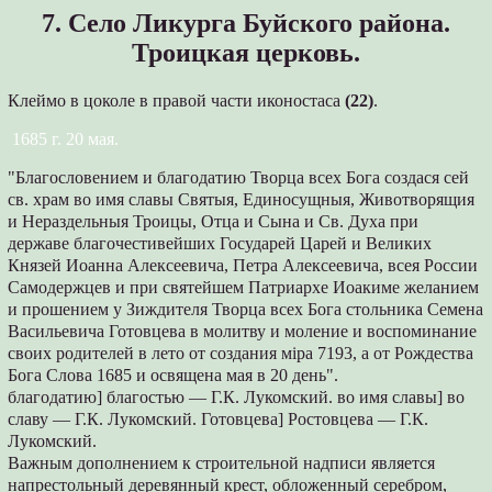
7. Село Ликурга Буйского района.
Троицкая церковь.
Клеймо в цоколе в правой части иконостаса
(22)
.
1685 г. 20 мая.
"Благословением и благодатию Творца всех Бога создася сей
св. храм во имя славы Святыя, Единосущныя, Животворящия
и Нераздельныя Троицы, Отца и Сына и Св. Духа при
державе благочестивейших Государей Царей и Великих
Князей Иоанна Алексеевича, Петра Алексеевича, всея России
Самодержцев и при святейшем Патриархе Иоакиме желанием
и прошением у Зиждителя Творца всех Бога стольника Семена
Васильевича Готовцева в молитву и моление и воспоминание
своих родителей в лето от создания мiра 7193, а от Рождества
Бога Слова 1685 и освящена мая в 20 день".
благодатию] благостью — Г.К. Лукомский. во имя славы] во
славу — Г.К. Лукомский. Готовцева] Ростовцева — Г.К.
Лукомский.
Важным дополнением к строительной надписи является
напрестольный деревянный крест, обложенный серебром,