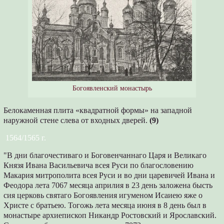
Богоявленский монастырь
Белокаменная плита «квадратной формы» на западной
наружной стене слева от входных дверей.
(9)
1564/1565 г.
"В дни благочестиваго и Боговенчаннаго Царя и Великаго
Князя Ивана Васильевича всея Руси по благословению
Макария митрополита всея Руси и во дни царевичей Ивана и
Феодора лета 7067 месяца априлия в 23 день заложена бысть
сия церковь святаго Богоявления игуменом Исаиею яже о
Христе с братьею. Тогожь лета месяца июня в 8 день был в
монастыре архиепископ Никандр Ростовский и Ярославский.