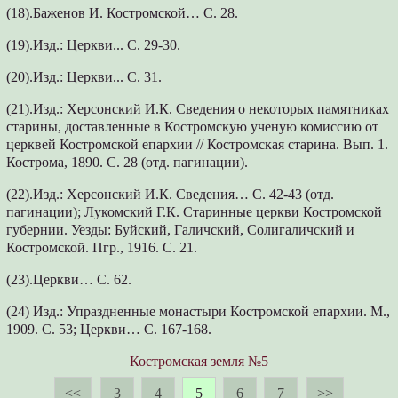
(18).Баженов И. Костромской… С. 28.
(19).Изд.: Церкви... С. 29-30.
(20).Изд.: Церкви... С. 31.
(21).Изд.: Херсонский И.К. Сведения о некоторых памятниках
старины, доставленные в Костромскую ученую комиссию от
церквей Костромской епархии // Костромская старина. Вып. 1.
Кострома, 1890. С. 28 (отд. пагинации).
(22).Изд.: Херсонский И.К. Сведения… С. 42-43 (отд.
пагинации); Лукомский Г.К. Старинные церкви Костромской
губернии. Уезды: Буйский, Галичский, Солигаличский и
Костромской. Пгр., 1916. С. 21.
(23).Церкви… С. 62.
(24) Изд.: Упраздненные монастыри Костромской епархии. М.,
1909. С. 53; Церкви… С. 167-168.
Костромская земля №5
<<
3
4
5
6
7
>>