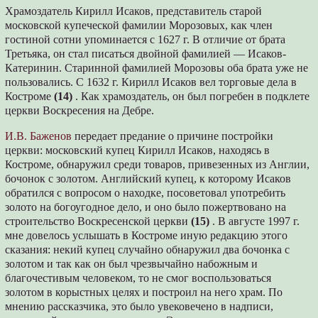
Храмоздатель Кирилл Исаков, представитель старой
московской купеческой фамилии Морозовых, как член
гостиной сотни упоминается с 1627 г. В отличие от брата
Третьяка, он стал писаться двойной фамилией — Исаков-
Катеринин. Старинной фамилией Морозовы оба брата уже не
пользовались. С 1632 г. Кирилл Исаков вел торговые дела в
Костроме
(14)
. Как храмоздатель, он был погребен в подклете
церкви Воскресения на Дебре.
И.В. Баженов
передает предание о причине постройки
церкви: московский купец Кирилл Исаков, находясь в
Костроме, обнаружил среди товаров, привезенных из Англии,
бочонок с золотом. Английский купец, к которому Исаков
обратился с вопросом о находке, посоветовал употребить
золото на богоугодное дело, и оно было пожертвовано на
строительство Воскресенской церкви
(15)
. В августе 1997 г.
мне довелось услышать в Костроме иную редакцию этого
сказания: некий купец случайно обнаружил два бочонка с
золотом и так как он был чрезвычайно набожным и
благочестивым человеком, то не смог воспользоваться
золотом в корыстных целях и построил на него храм. По
мнению рассказчика, это было увековечено в надписи,