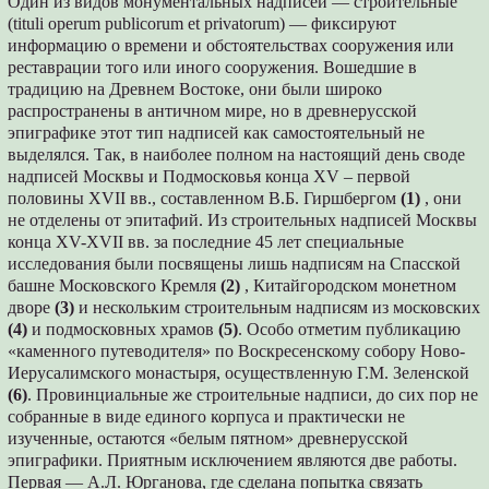
Один из видов монументальных надписей — строительные
(tituli operum publicorum et privatorum) — фиксируют
информацию о времени и обстоятельствах сооружения или
реставрации того или иного сооружения. Вошедшие в
традицию на Древнем Востоке, они были широко
распространены в античном мире, но в древнерусской
эпиграфике этот тип надписей как самостоятельный не
выделялся. Так, в наиболее полном на настоящий день своде
надписей Москвы и Подмосковья конца XV – первой
половины XVII вв., составленном В.Б. Гиршбергом
(1)
, они
не отделены от эпитафий. Из строительных надписей Москвы
конца XV-XVII вв. за последние 45 лет специальные
исследования были посвящены лишь надписям на Спасской
башне Московского Кремля
(2)
, Китайгородском монетном
дворе
(3)
и нескольким строительным надписям из московских
(4)
и подмосковных храмов
(5)
. Особо отметим публикацию
«каменного путеводителя» по Воскресенскому собору Ново-
Иерусалимского монастыря, осуществленную Г.М. Зеленской
(6)
. Провинциальные же строительные надписи, до сих пор не
собранные в виде единого корпуса и практически не
изученные, остаются «белым пятном» древнерусской
эпиграфики. Приятным исключением являются две работы.
Первая — А.Л. Юрганова, где сделана попытка связать