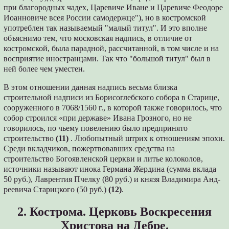
при благородных чадех, Царевиче Иване и Царевиче Феодоре
Иоанновиче всея России самодержце"), но в костромской
употреблен так называемый "малый титул". И это вполне
объяснимо тем, что московская надпись, в отличие от
костромской, была парадной, рассчитанной, в том числе и на
восприятие иностранцами. Так что "большой титул" был в
ней более чем уместен.
В этом отношении данная надпись весьма близка
строительной надписи из Борисоглебского собора в Старице,
сооруженного в 7068/1560 г., в которой также говорилось, что
собор строился «при державе» Ивана Грозного, но не
говорилось, по чьему повелению было предпринято
строительство
(11)
. Любопытный штрих к отношениям эпохи.
Среди вкладчиков, пожертвовавших средства на
строительство Богоявленской церкви и литье колоколов,
источники называют инока Германа Жердина (сумма вклада
50 руб.), Лаврентия Пчелку (80 руб.) и князя Владимира Анд-
реевича Старицкого (50 руб.)
(12)
.
2. Кострома. Церковь Воскресения
Христова на Дебре.