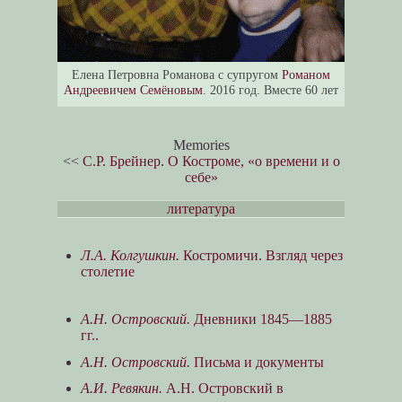
Елена Петровна Романова с супругом
Романом
Андреевичем Семёновым
. 2016 год. Вместе 60 лет
Memories
<<
С.Р. Брейнер. О Костроме, «о времени и о
себе»
литература
Л.А. Колгушкин.
Костромичи. Взгляд через
столетие
А.Н. Островский.
Дневники 1845—1885
гг..
А.Н. Островский.
Письма и документы
A.И. Ревякин.
А.Н. Островский в