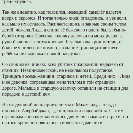
трепыхнулось.
Так же внезапно, как появился, немецкий самолёт взлетел
вверх и скрылся. И тогда только люди огляделись, и увидели,
как мало их осталось. Распластавшись и закрыв своим телом
детей, лежала Лида, а спина её бежевого пальто была тёмно-
бурой от крови. Свесила головку девочка на моих руках, а
руки были все залиты кровью. Я услышала крик матери, и
больше я ничего не помню, сознание тринадцатилетнего
ребёнка не выдержало такой нагрузки.
Со слов мамы я знаю: всех убитых похоронили недалеко от
станицы Невинномысской, на небольшом полустанке.
Тридцать восемь женщин, стариков и детей. Среди них – Лида
и её девочка, согревавшая меня теплом в той страшной
дороге. Малыша и старшую девочку оставили на станции для
передачи в детский дом.
На следующий день приехали мы в Махачкалу, а оттуда
попали в Азербайджан, где и прожили годы войны. С этим
страшным эпизодом кончились для меня взрывы и страхи, но
с этого времени появились в волосах седые нити.