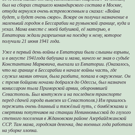
был на сборах старшего командирского состава в Москве,
откуда вернулся очень встревоженным и сказал: «Война
будет, и будет очень скоро». Вскоре он получил назначение в
маленький городок в Бессарабии на румынской границе, куда и
уехал. Мама вместе с моей бабушкой, её матерью, в
Евпатории ждали разрешения на поездку к нему, которое
получили 21 июня 1941 года.
Уже в первый день войны в Евпатории были слышны взрывы,
и в августе 1941года бабушка и мама, ничего не зная о судьбе
Константина Марковича, выехали из Евпатории. (Оказалось,
что на границе в Бессарабии в начале войны часть, где
служил мамин отчим, была разбита, попала в окружение. Он
с тремя бойцами ночами добрался до Одессы, был назначен
комиссаром тыла Приморской армии, оборонявшей
Севастополь. Был контужен и на последнем транспорте
перед сдачей города вывезен из Севастополя.) Им пришлось
пережить очень длинный и тяжёлый путь, с бомбёжками и
смертями попутчиков на станции Невинномысской до глухого
степного поселения в Ждановском районе Азербайджанской
ССР. Там мама, городская девочка, два военных года работала
на уборке хлопка.