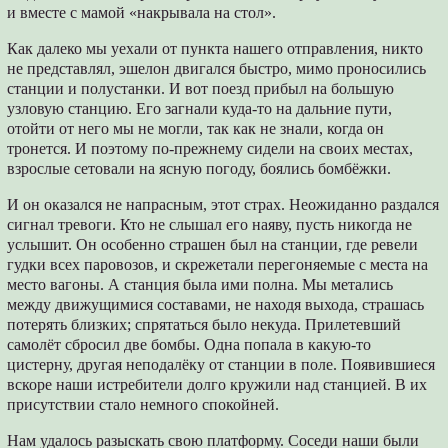
и вместе с мамой «накрывала на стол».
Как далеко мы уехали от пункта нашего отправления, никто
не представлял, эшелон двигался быстро, мимо проносились
станции и полустанки. И вот поезд прибыл на большую
узловую станцию. Его загнали куда-то на дальние пути,
отойти от него мы не могли, так как не знали, когда он
тронется. И поэтому по-прежнему сидели на своих местах,
взрослые сетовали на ясную погоду, боялись бомбёжки.
И он оказался не напрасным, этот страх. Неожиданно раздался
сигнал тревоги. Кто не слышал его наяву, пусть никогда не
услышит. Он особенно страшен был на станции, где ревели
гудки всех паровозов, и скрежетали перегоняемые с места на
место вагоны. А станция была ими полна. Мы метались
между движущимися составами, не находя выхода, страшась
потерять близких; спрятаться было некуда. Прилетевший
самолёт сбросил две бомбы. Одна попала в какую-то
цистерну, другая неподалёку от станции в поле. Появившиеся
вскоре наши истребители долго кружили над станцией. В их
присутствии стало немного спокойней.
Нам удалось разыскать свою платформу. Соседи наши были