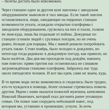
– билеты достать было невозможно.
Через станцию один за другим шли эшелоны с заводским
оборудованием: вывозили в тыл заводы. Если такой эшелон
останавливался, люди, ожидающие на перронах станции
возможности уехать, осаждали открытые платформы с
заводским оборудованием, грузились на них и ехали, толком
не зная куда, лишь бы подальше от войны. Дежурные по
станции сгоняли людей с грузовых поездов, но не очень
рьяно, больше для порядка. Мы с мамой решили попробовать
уехать также. Стоял ноябрь, было холодно и дождливо, но
непогода тогда радовала: в дождливую погоду, как правило, не
было налётов. Два дня мы просидели под дождём, наконец
нам повезло: прямо против нас остановилась не слишком
загромождённая станками платформа. Забралось нас туда
около пятидесяти человек. И вот мы едем, сами не знаем, куда.
В то время люди легко знакомились и сходились: было трудно,
кто-то нуждался в помощи, более сильные стремились помочь
другим. Рядом с нами оказался пожилой мужчина, киевлянин
Николай Иванович, который ехал догонять ранее уехавшую
семью. Он помог нам соорудить небольшой навес, под
которым мы, уставшие и промокшие, уснули. За ночь