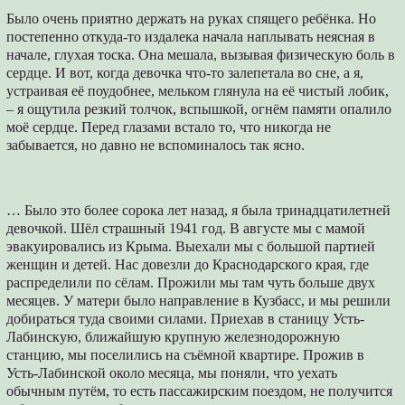
Было очень приятно держать на руках спящего ребёнка. Но
постепенно откуда-то издалека начала наплывать неясная в
начале, глухая тоска. Она мешала, вызывая физическую боль в
сердце. И вот, когда девочка что-то залепетала во сне, а я,
устраивая её поудобнее, мельком глянула на её чистый лобик,
– я ощутила резкий толчок, вспышкой, огнём памяти опалило
моё сердце. Перед глазами встало то, что никогда не
забывается, но давно не вспоминалось так ясно.
… Было это более сорока лет назад, я была тринадцатилетней
девочкой. Шёл страшный 1941 год. В августе мы с мамой
эвакуировались из Крыма. Выехали мы с большой партией
женщин и детей. Нас довезли до Краснодарского края, где
распределили по сёлам. Прожили мы там чуть больше двух
месяцев. У матери было направление в Кузбасс, и мы решили
добираться туда своими силами. Приехав в станицу Усть-
Лабинскую, ближайшую крупную железнодорожную
станцию, мы поселились на съёмной квартире. Прожив в
Усть-Лабинской около месяца, мы поняли, что уехать
обычным путём, то есть пассажирским поездом, не получится