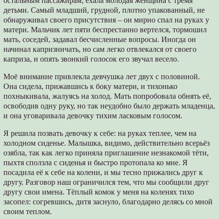
остальным пассажирам, ехала молодая женщина с тремя
детьми. Самый младший, грудной, плотно упакованный, не
обнаруживал своего присутствия – он мирно спал на руках у
матери. Мальчик лет пяти беспрестанно вертелся, тормошил
мать, соседей, задавал бесчисленные вопросы. Иногда он
начинал капризничать, но сам легко отвлекался от своего
каприза, и опять звонкий голосок его звучал весело.
Моё внимание привлекла девчушка лет двух с половиной.
Она сидела, прижавшись к боку матери, и тихонько
похныкивала, жалуясь на холод. Мать попробовала обнять её,
освободив одну руку, но так неудобно было держать младенца,
и она уговаривала девочку тихим ласковым голосом.
Я решила позвать девочку к себе: на руках теплее, чем на
холодном сиденье. Малышка, видимо, действительно всерьёз
озябла, так как легко приняла приглашение незнакомой тёти,
пыхтя сползла с сиденья и быстро протопала ко мне. Я
посадила её к себе на колени, и мы тесно прижались друг к
другу. Разговор наш ограничился тем, что мы сообщили друг
другу свои имена. Тёплый комок у меня на коленях тихо
засопел: согревшись, дитя заснуло, благодарно делясь со мной
своим теплом.