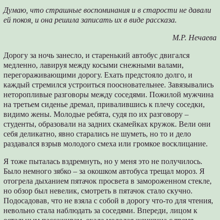
Думаю, что страшные воспоминания и в старости не давали
ей покоя, и она решила записать их в виде рассказа.
М.Р. Нечаева
Дорогу за ночь занесло, и старенький автобус двигался
медленно, лавируя между косыми снежными валами,
перегораживающими дорогу. Ехать предстояло долго, и
каждый стремился устроиться поосновательнее. Завязывались
неторопливые разговоры между соседями. Пожилой мужчина
на третьем сиденье дремал, привалившись к плечу соседки,
видимо жены. Молодые ребята, судя по их разговору –
студенты, образовали на задних скамейках кружок. Вели они
себя деликатно, явно старались не шуметь, но то и дело
раздавался взрыв молодого смеха или громкое восклицание.
Я тоже пыталась вздремнуть, но у меня это не получилось.
Было немного зябко – за окошком автобуса трещал мороз. Я
отогрела дыханием пятачок просвета в замороженном стекле,
но обзор был невелик, смотреть в пятачок стало скучно.
Подосадовав, что не взяла с собой в дорогу что-то для чтения,
невольно стала наблюдать за соседями. Впереди, лицом к