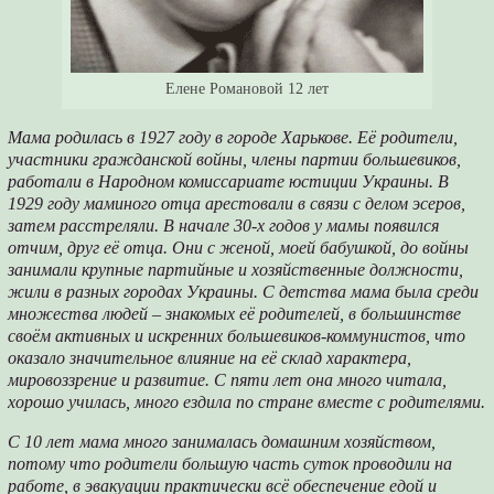
Елене Романовой 12 лет
Мама родилась в 1927 году в городе Харькове. Её родители,
участники гражданской войны, члены партии большевиков,
работали в Народном комиссариате юстиции Украины. В
1929 году маминого отца арестовали в связи с делом эсеров,
затем расстреляли. В начале 30-х годов у мамы появился
отчим, друг её отца. Они с женой, моей бабушкой, до войны
занимали крупные партийные и хозяйственные должности,
жили в разных городах Украины. С детства мама была среди
множества людей – знакомых её родителей, в большинстве
своём активных и искренних большевиков-коммунистов, что
оказало значительное влияние на её склад характера,
мировоззрение и развитие. С пяти лет она много читала,
хорошо училась, много ездила по стране вместе с родителями.
С 10 лет мама много занималась домашним хозяйством,
потому что родители большую часть суток проводили на
работе, в эвакуации практически всё обеспечение едой и