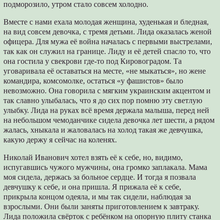
подморозило, утром стало совсем холодно.
Вместе с нами ехала молодая женщина, худенькая и бледная,
на вид совсем девочка, с тремя детьми. Лида оказалась женой
офицера. Для мужа её война началась с первыми выстрелами,
так как он служил на границе. Лиду и её детей спасло то, что
она гостила у свекрови где-то под Кировоградом. Та
уговаривала её оставаться на месте, «не мыкаться», но жене
командира, комсомолке, остаться «у фашистов» было
невозможно. Она говорила с мягким украинским акцентом и
так славно улыбалась, что я до сих пор помню эту светлую
улыбку. Лида на руках всё время держала малыша, перед ней
на небольшом чемоданчике сидела девочка лет шести, а рядом
жалась, хныкала и жаловалась на холод такая же девчушка,
какую держу я сейчас на коленях.
Николай Иванович хотел взять её к себе, но, видимо,
испугавшись чужого мужчины, она громко заплакала. Мама
моя сидела, держась за больное сердце. И тогда я позвала
девчушку к себе, и она пришла. Я прижала её к себе,
прикрыла концом одеяла, и мы так сидели, наблюдая за
взрослыми. Они были заняты приготовлением к завтраку.
Лида положила свёрток с ребёнком на опорную плиту станка