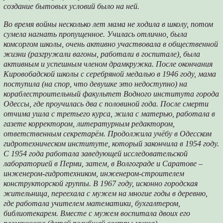
создание бытовых условий было на ней.
Во время войны несколько лет мама не ходила в школу, потом
сумела нагнать пропущенное. Училась отлично, была
комсоргом школы, очень активно участвовала в общественной
жизни (разгружали вагоны, работали в госпитале), была
активным и успешным членом драмкружка. После окончания
Кировобадской школы с серебряной медалью в 1946 году, мама
поступила (на спор, что девушке это недоступно) на
кораблестроительный факультет Водного института города
Одессы, где проучилась два с половиной года. После смерти
отчима ушла с третьего курса, жила с матерью, работала в
газете корректором, литературным редактором,
ответственным секретарём. Продолжила учёбу в Одесском
гидротехническом институте, который закончила в 1954 году.
С 1954 года работала заведующей исследовательской
лабораторией в Перми, затем, в Волгограде и Саратове –
инженером-гидротехником, инженером-строителем
конструкторской группы. В 1967 году, исконно городская
жительница, переехала с мужем на многие годы в деревню,
где работала учителем математики, бухгалтером,
библиотекарем. Вместе с мужем воспитала двоих его