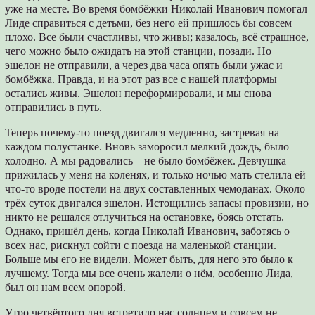
уже на месте. Во время бомбёжки Николай Иванович помогал
Лиде справиться с детьми, без него ей пришлось бы совсем
плохо. Все были счастливы, что живы; казалось, всё страшное,
чего можно было ожидать на этой станции, позади. Но
эшелон не отправили, а через два часа опять были ужас и
бомбёжка. Правда, и на этот раз все с нашей платформы
остались живы. Эшелон переформировали, и мы снова
отправились в путь.
Теперь почему-то поезд двигался медленно, застревая на
каждом полустанке. Вновь заморосил мелкий дождь, было
холодно. А мы радовались – не было бомбёжек. Девчушка
прижилась у меня на коленях, и только ночью мать стелила ей
что-то вроде постели на двух составленных чемоданах. Около
трёх суток двигался эшелон. Истощились запасы провизии, но
никто не решался отлучиться на остановке, боясь отстать.
Однако, пришёл день, когда Николай Иванович, заботясь о
всех нас, рискнул сойти с поезда на маленькой станции.
Больше мы его не видели. Может быть, для него это было к
лучшему. Тогда мы все очень жалели о нём, особенно Лида,
был он нам всем опорой.
Утро четвёртого дня встретило нас солнцем и совсем не