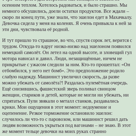
осенним теплом. Хотелось радоваться, и было страшно. Мы
немного обсушились, доели остатки продуктов. Все ждали –
скоро ли конец пути, уже знали, что эшелон едет в Махачкалу.
Девочка сидела у меня на коленях. Я очень привыкла к ней за
эти дни, чувствовала её родной.
И тут пришло то страшное, во что, спустя сорок лет, верится с
трудом. Откуда-то вдруг низко-низко над эшелоном появился
немецкий самолёт. Он летел на одной высоте, и зловещий гул
мотора нависал и давил. Люди, незащищённые, ничем не
прикрытые с ужасом следили за ним. Кто-то прошептал: «Он
отбомбился, у него нет бомб». Это предположение родило
слабую надежду. Машинист увеличил скорость, да разве
можно убежать от самолёта?! Раздалась пулемётная очередь.
Ещё снизившись, фашистский зверь поливал свинцом
женщин, стариков и детей, которые не могли ни убежать, ни
спрятаться. Пули звякали о металл станков, раздавались
крики. Мои ощущения в этот момент: недоумение и
оцепенение. Резкое торможение остановило эшелон:
случилось ли что-то с паровозом, или машинист решил дать
людям возможность укрыться под вагонами – не знаю. В этот
же момент тельце девочки на моих руках странно