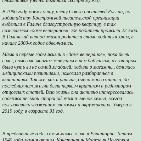
племянников (детей погибшей сестры мужа).
В 1996 году моему отцу, члену Союза писателей России, по
ходатайству Костромской писательской организации
выделили в Галиче благоустроенную квартиру в так
называемом «доме ветеранов», где родители прожили 22 года.
В Галичский период жизни родители стали ходить в храм, в
начале 2000-х годов обвенчались.
Мама в первые годы жизни в «доме ветеранов», пока были
силы, помогала многим живущим в нём бабушкам, из которых
была чуть ли не самой младшей: ходила в магазины, делилась
медицинскими познаниями, помогала разбираться в
квитанциях. Так же, как и раньше, очень много читала, до
последних лет жизни была первым критиком и редактором
отцовских статей. Всю жизнь она активно интересовалась
содержательной стороной жизни членов семьи, всегда
пользовалась уважением знакомых и окружающих. Умерла в
2019 году, в возрасте 91 год.
В предвоенные годы семья мамы жила в Евпатории. Летом
1940 года мамин отчим, Константин Маркович Чечёткин,