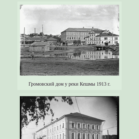
Громовский дом у реки Кешмы 1913 г.