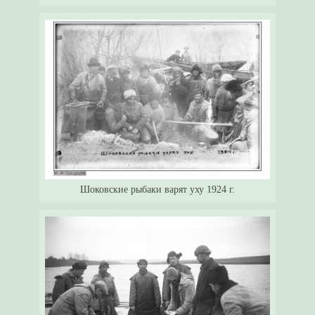
Шоковские рыбаки варят уху 1924 г.