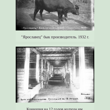
"Ярославец" бык производитель. 1932 г.
Конюшня на 12 голов колхоза им.