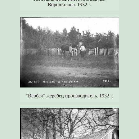
Ворошилова. 1932 г.
"Вербач" жеребец производитель. 1932 г.