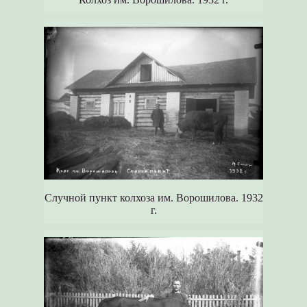
Случной пункт колхоза им. Ворошилова. 1932
г.