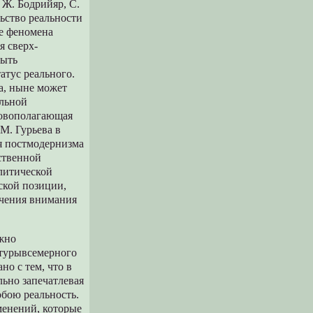
 Ж. Бодрийяр, С.
льство реальности
ие феномена
я сверх-
быть
атус реального.
ка, ныне может
альной
новополагающая
М. Гурьева в
я постмодернизма
ственной
литической
ской позиции,
ечения внимания
ожно
ьтурывсемерного
но с тем, что в
льно запечатлевая
обою реальность.
менений, которые