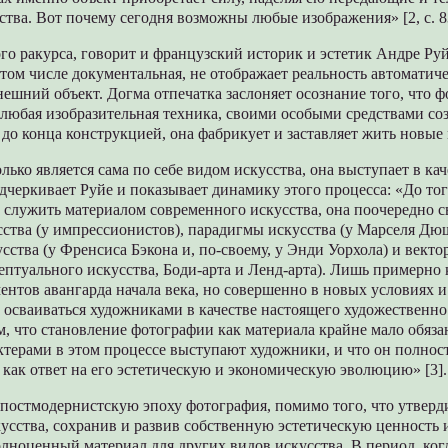
ства. Вот почему сегодня возможны любые изображения» [2, с. 8
ого ракурса, говорит и французский историк и эстетик Андре Руй
в том числе документальная, не отображает реальность автоматич
нешний объект. Догма отпечатка заслоняет осознание того, что ф
любая изобразительная техника, своими особыми средствами соз
а до конца конструкцией, она фабрикует и заставляет жить новые 
лько является сама по себе видом искусства, она выступает в ка
одчеркивает Руйе и показывает динамику этого процесса: «До тог
 служить материалом современного искусства, она поочередно с
ства (у импрессионистов), парадигмы искусства (у Марселя Дю
сства (у Френсиса Бэкона и, по-своему, у Энди Уорхола) и вектор
птуального искусства, Боди-арта и Ленд-арта). Лишь примерно 
ментов авангарда начала века, но совершенно в новых условиях 
 осваиваться художниками в качестве настоящего художественн
м, что становление фотографии как материала крайне мало обяз
ктерами в этом процессе выступают художники, и что он полнос
, как ответ на его эстетическую и экономическую эволюцию» [3].
 постмодернистскую эпоху фотография, помимо того, что утверди
кусства, сохранив и развив собственную эстетическую ценность 
олноценный материал для других видов искусства. В период, ког