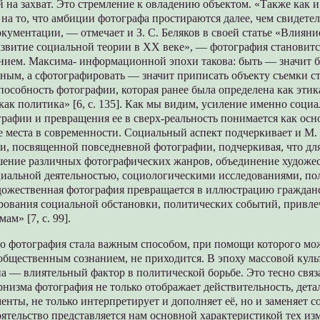
на захват. Это стремление к овладению объектом. «Также как и
 на то, что амбиции фотографа простираются далее, чем свидете
окументации, — отмечает и З. С. Беляков в своей статье «Влиян
звитие социальной теории в XX веке», — фотография становитс
нием. Максима- информационной эпохи такова: быть — значит 
ым, а сфотографировать — значит приписать объекту съемки ст
пособность фотографии, которая ранее была определена как эти
как политика» [6, с. 135]. Как мы видим, усиление именно соци
графии и превращения ее в сверх-реальность понимается как ос
е места в современности. Социальный аспект подчеркивает и М. 
ии, посвященной повседневной фотографии, подчеркивая, что дл
шение различных фотографических жанров, объединение художе
циальной деятельностью, социологическими исследованиями, по
дожественная фотография превращается в иллюстрацию граждан
рования социальной обстановки, политических событий, привл
ам» [7, с. 99].
что фотография стала важным способом, при помощи которого м
общественным сознанием, не приходится. В эпоху массовой кул
 — влиятельный фактор в политической борьбе. Это тесно связа
низма фотография не только отображает действительность, дета
менты, не только интерпретирует и дополняет её, но и заменяет с
ятельство представляется нам основной характеристикой тех из