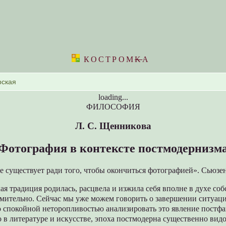
КОСТРОМ
K
А
loading...
ФИЛОСОФИЯ
Л. С. Щенникова
Фотография в контексте постмодернизм
е существует ради того, чтобы окончиться фотографией». Сьюзе
я традиция родилась, расцвела и изжила себя вполне в духе со
емительно. Сейчас мы уже можем говорить о завершении ситуаци
о спокойной неторопливостью анализировать это явление постф
о в литературе и искусстве, эпоха постмодерна существенно вид