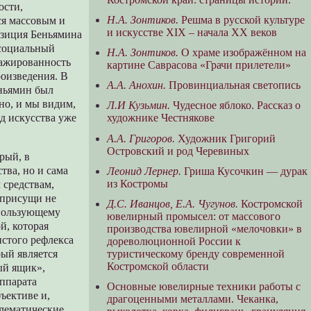
ости,
Н.А. Зонтиков.
Решма в русской культуре
ся массовым и
и искусстве XIX – начала XX веков
озиция Беньямина
 социальный
Н.А. Зонтиков.
О храме изображённом на
ражированность
картине Саврасова «Грачи прилетели»
оизведения. В
А.А. Анохин.
Провинциальная светопись
еньямин был
но, и мы видим,
Л.И Кузьмин.
Чудесное яблоко. Рассказ о
ид искусства уже
художнике Честнякове
А.А. Григоров.
Художник Григорий
Островский и род Черевиных
рый, в
тва, но и сама
Леонид Лернер.
Гриша Кусочкин — дурак
из Костромы
 средствам,
а присущи не
Д.С. Иванцов, Е.А. Чугунов.
Костромской
спользующему
ювелирный промысел: от массового
й, которая
производства ювелирной «мелочовки» в
истого рефлекса
дореволюционной России к
туристическому бренду современной
рый является
Костромской области
ый ящик»,
аппарата
Основные ювелирные техники работы с
бъективе и,
драгоценными металлами. Чеканка,
елематические