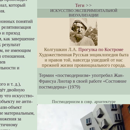
иал, который
Теги
>>
ИСКУССТВО ЭКСПЕРИМЕНТАЛЬНОЙ
ия.
ВИЗУАЛИЗАЦИИ
иционных понятий
. релятивизация
о и приход
м, как завершение
 результат
Колгушкин Л.А.
Прогулка по Костроме
иям, не имеющим
Художественная Русская энциклопедия быта
и отношения.
и нравов той, навсегда ушедшей от нас
иев
прежней жизни провинциального города.
альности и
Термин «постмодернизм» употребил Жан-
Франсуа Лиотар в своей работе «Состояние
о и т. д.),
постмодерна» (1979)
едёт двойную
у что искусство-
бъекту не анти-
Постмодернизм в совр. архитектуре
вази-объект
не материальным,
движения за
астичному