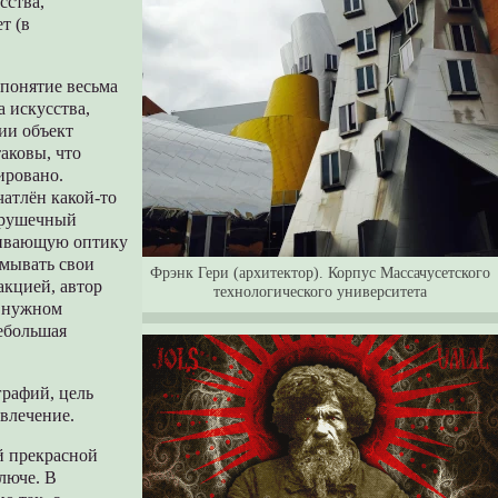
сства,
т (в
 понятие весьма
а искусства,
ии объект
таковы, что
ировано.
чатлён какой-то
игрушечный
ичивающую оптику
тмывать свои
Фрэнк Гери (архитектор). Корпус Массачусетского
акцией, автор
технологического университета
в нужном
ебольшая
графий, цель
звлечение.
й прекрасной
ключе. В