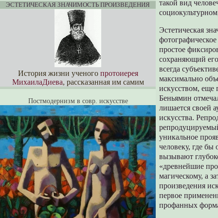
такой вид челове
ЭСТЕТИЧЕСКАЯ ЗНАЧИМОСТЬ ПРОИЗВЕДЕНИЯ
социокультурном,
Эстетическая зна
фотографическое 
простое фиксиро
сохраняющий его
всегда субъектив
История жизни ученого
протоиерея
максимально объ
МихаилаДиева
, рассказанная им самим
искусством, еще 
Беньямин отмечал
Постмодернизм в совр. искусстве
лишается своей а
искусства. Репро
репродуцируемый
уникальное проя
человеку, где бы
вызывают глубоко
«древнейшие прои
магическому, а з
произведения иск
первое применени
профанных формах