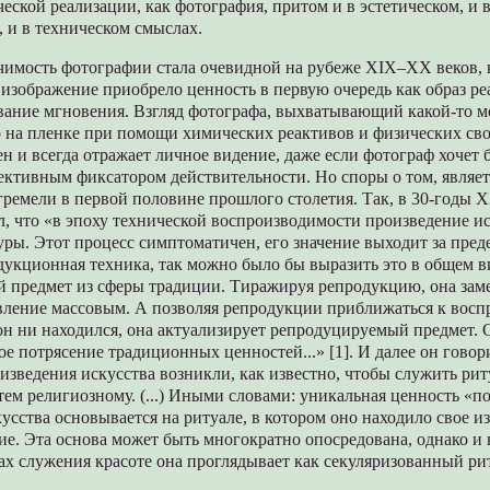
ческой реализации, как фотография, притом и в эстетическом, и 
 и в техническом смыслах.
чимость фотографии стала очевидной на рубеже XIX–XX веков, 
изображение приобрело ценность в первую очередь как образ реа
вание мгновения. Взгляд фотографа, выхватывающий какой-то м
 на пленке при помощи химических реактивов и физических сво
ен и всегда отражает личное видение, даже если фотограф хочет 
ективным фиксатором действительности. Но споры о том, являет
гремели в первой половине прошлого столетия. Так, в 30-годы 
, что «в эпоху технической воспроизводимости произведение и
уры. Этот процесс симптоматичен, его значение выходит за пред
дукционная техника, так можно было бы выразить это в общем в
 предмет из сферы традиции. Тиражируя репродукцию, она заме
вление массовым. А позволяя репродукции приближаться к вос
 он ни находился, она актуализирует репродуцируемый предмет. 
е потрясение традиционных ценностей...» [1]. И далее он говори
зведения искусства возникли, как известно, чтобы служить риту
атем религиозному. (...) Иными словами: уникальная ценность «
усства основывается на ритуале, в котором оно находило свое и
е. Эта основа может быть многократно опосредована, однако и
 служения красоте она проглядывает как секуляризованный рит