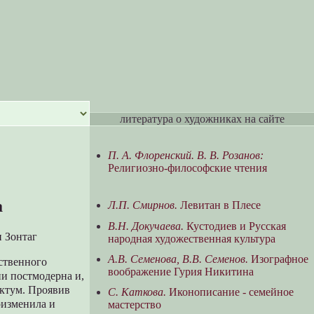
литература о художниках на сайте
П. А. Флоренский. В. В. Розанов:
Религиозно-философские чтения
а
Л.П. Смирнов.
Левитан в Плесе
В.Н. Докучаева.
Кустодиев и Русская
н Зонтаг
народная художественная культура
А.В. Семенова, В.В. Семенов.
Изографное
бственного
воображение Гурия Никитина
и постмодерна и,
актум. Проявив
С. Каткова.
Иконописание - семейное
оизменила и
мастерство