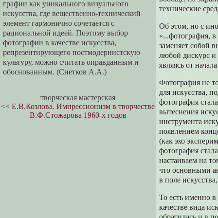
графии как уникального визуального
технические сред
искусства, где вещественно-технический
элемент гармонично сочетается с
Об этом, но с ин
рациональной идеей. По­этому выбор
«...фотография, 
фотографии в качестве искусства,
заменяет собой в
репрезентирующего по­стмодернистскую
любой дискурс и 
культуру, можно считать оправданным и
являясь от начал
обоснован­ным. (Снетков А.А.)
Фотография не то
для искусства, п
творческая мастерская
фотография стала
<<
Е.В.Козлова. Импрессионизм в творчестве
вытеснения искус
В.Ф.Стожарова 1960-х годов
инструмента иску
появлением конце
(как эхо экспери
фотография стала
настаиваем на то
что основными а
в поле искусства
То есть именно в
качестве вида ис
обратилась и в п