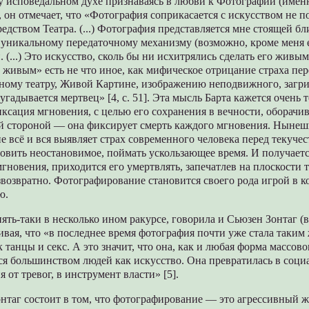
 исповедальном духе признаваясь в любви к Фотографии (именн
, он отмечает, что «Фотография соприкасается с искусством не 
едством Театра. (...) Фотография представляется мне стоящей бл
 уникальному передаточному механизму (возможно, кроме меня 
 (...) Это искусство, сколь бы ни исхитрялись сделать его живым
 живым» есть не что иное, как мифическое отрицание страха пер
ному театру, Живой Картине, изображению неподвижного, загр
угадывается мертвец» [4, с. 51]. Эта мысль Барта кажется очень 
ксация мгновения, с целью его сохранения в вечности, оборачив
 стороной — она фиксирует смерть каждого мгновения. Нынеш
 всё и вся выявляет страх современного человека перед текучес
овить неостановимое, поймать ускользающее время. И получаетс
гновения, приходится его умертвлять, запечатлев на плоскости т
звозвратно. Фотографирование становится своего рода игрой в 
ю.
пять-таки в несколько ином ракурсе, говорила и Сьюзен Зонтаг (
ивая, что «в последнее время фотография почти уже стала таки
 танцы и секс. А это значит, что она, как и любая форма массово
я большинством людей как искусство. Она превратилась в соци
 от тревог, в инструмент власти» [5].
нтаг состоит в том, что фотографирование — это агрессивный ж