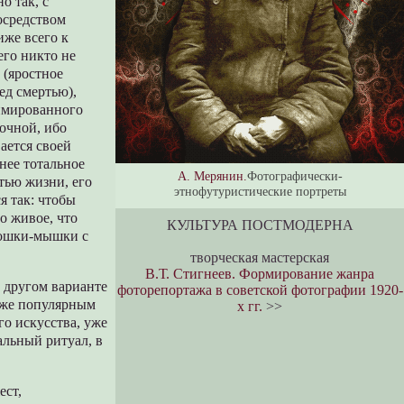
о так, с
посредством
иже всего к
его никто не
 (яростное
ед смертью),
имированного
точной, ибо
ается своей
нее тотальное
А. Мерянин.
Фотографически-
тью жизни, его
этнофутуристические портреты
я так: чтобы
о живое, что
КУЛЬТУРА ПОСТМОДЕРНА
кошки-мышки с
творческая мастерская
В.Т. Стигнеев. Формирование жанра
в другом варианте
фоторепортажа в советской фотографии 1920-
м же популярным
х гг.
>>
го искусства, уже
альный ритуал, в
ест,