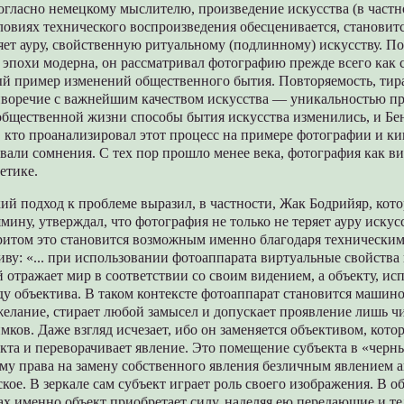
огласно немецкому мыслителю, произведение искусства (в частн
ловиях технического воспроизведения обесценивается, становит
яет ауру, свойственную ритуальному (подлинному) искусству. П
 эпохи модерна, он рассматривал фотографию прежде всего как
мый пример изменений общественного бытия. Повторяемость, ти
иворечие с важнейшим качеством искусства — уникальностью пр
общественной жизни способы бытия искусства изменились, и Б
 кто проанализировал этот процесс на примере фотографии и ки
евали сомнения. С тех пор прошло менее века, фотография как в
етике.
й подход к проблеме выразил, в частности, Жак Бодрийяр, кото
мину, утверждал, что фотография не только не теряет ауру искусс
ритом это становится возможным именно благодаря техническим
иву: «... при использовании фотоаппарата виртуальные свойств
й отражает мир в соответствии со своим видением, а объекту, и
у объектива. В таком контексте фотоаппарат становится машино
елание, стирает любой замысел и допускает проявление лишь ч
мков. Даже взгляд исчезает, ибо он заменяется объективом, кото
кта и переворачивает явление. Это помещение субъекта в «черн
му права на замену собственного явления безличным явлением 
кое. В зеркале сам субъект играет роль своего изображения. В о
ах именно объект приобретает силу, наделяя ею передающие и т