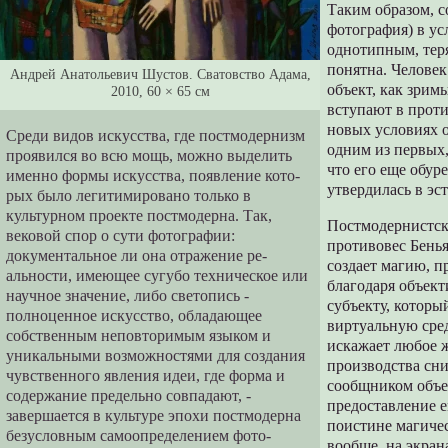
Таким образом, с
фотография) в ус
однотипным, тер
понятна. Человек
Андрей Анатольевич Шустов. Сватовство Адама,
объект, как зри
2010, 60 × 65 см
вступают в прот
новых условиях 
Среди видов искусства, где постмодернизм
одним из первых,
проявился во всю мощь, можно выделить
что его еще обур
именно формы искусства, появление кото­
утвердилась в эст
рых было легитимировано только в
культурном проекте постмодерна. Так,
Постмодернистски
вековой спор о сути фотографии:
противовес Бенья
документальное ли она отражение ре­
создает магию, п
альности, имеющее сугубо техническое или
благодаря объект
научное значение, либо све­топись -
субъекту, которы
полноценное искусство, обладающее
виртуальную сред
собственным неповтори­мым языком и
искажает любое ж
уникальными возможностями для создания
производства сни
чувственного явления идеи, где форма и
сообщником объе
содержание предельно совпадают, -
предоставление е
завершает­ся в культуре эпохи постмодерна
поистине магичес
безусловным самоопределением фото­
вообще, на экран