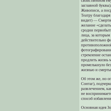
свойственном ему
заглавной буквы)
Живописи, а поср
Театру благодаря
видит) — Смерти.
желание «сделать
сродни первобыт
лица, за которым 
действительно фи
противоположной
фотографирование
стремление остан
продлить жизнь м
промелькнуло бе
жизнью и смерть
Об этом же, но о
Сонтаг), подчерк
развлечением, как
не воспринимаетс
способ избавления
Основная идея Зо