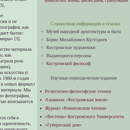
выколотка, ковка, филигрань, грануляция
3].
е:
ески и не
Справочная информация и ссылки
отография, как
×
Музей народной архитектуры и быта
дает бытие:
миры» [3].
×
Борис Михайлович Кустодиев
×
Костромские художники
честве материала
о, как
×
Выдающиеся персоны
ыграла роль
×
Костромской философ
шана),
а искусства (с
Научные периодические издания
к 1980-м годам
и в новых формах)
о материала. Мы
Религиозно-философские чтения
ано фотографам,
Альманах «Костромская земля»
тью вписывается
Журнал «Романовские чтения»
«Вестник» Костромского Университета
ла себя в
и идентичность,
«Губернский дом»
да происходит