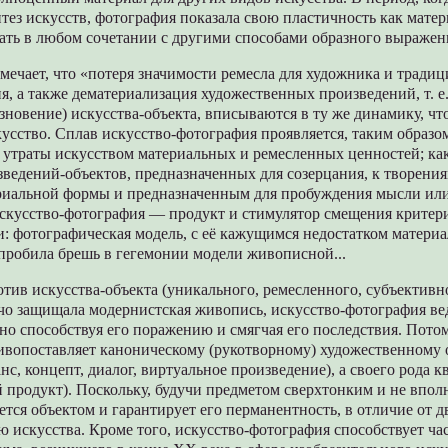
ез искусств, фотография показала свою пластичность как матер
ать в любом сочетании с другими способами образного выражен
мечает, что «потеря значимости ремесла для художника и трад
ия, а также дематериализация художественных произведений, т. е
езновение) искусства-объекта, вписываются в ту же динамику, чт
усство. Сплав искусство-фотография проявляется, таким образо
 утраты искусством материальных и ремесленных ценностей; как
зведений-объектов, предназначенных для созерцания, к творен
риальной формы и предназначенным для пробуждения мысли ил
искусство-фотография — продукт и стимулятор смещения критер
: фотографическая модель, с её кажущимся недостатком матери
пробила брешь в гегемонии модели живописной...
отив искусства-объекта (уникального, ремесленного, субъективног
ячо защищала модернистская живопись, искусство-фотография в
но способствуя его поражению и смягчая его последствия. Потом
ивопоставляет каноническому (рукотворному) художественному о
нс, концепт, диалог, виртуальное произведение), а своего рода к
 продукт). Поскольку, будучи предметом сверхтонким и не впол
яется объектом и гарантирует его перманентность, в отличие от 
 искусства. Кроме того, искусство-фотография способствует ч