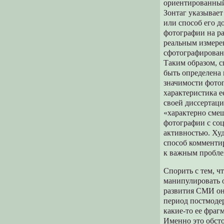
ориентированный 
Зонтаг указывает
или способ его д
фотографии на ра
реальным измере
сфотографированн
Таким образом, с
быть определена 
значимости фото
характеристика е
своей диссертац
«характерно сме
фотографии с со
активностью. Ху
способ комменти
к важным проблем
Спорить с тем, 
манипулировать 
развития СМИ она
период постмодер
какие-то ее фраг
Именно это обсто