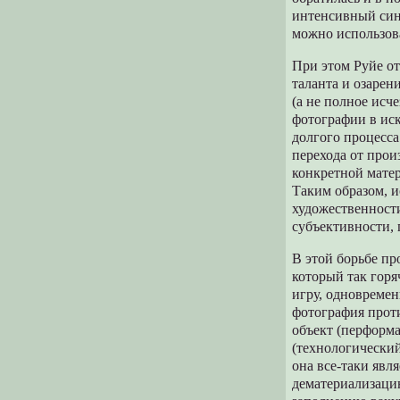
интенсивный синт
можно использов
При этом Руйе от
таланта и озарен
(а не полное исч
фотографии в иск
долгого процесса
перехода от прои
конкретной мате
Таким образом, 
художественности
субъективности, 
В этой борьбе пр
который так гор
игру, одновремен
фотография прот
объект (перформа
(технологический
она все-таки явл
дематериализацию