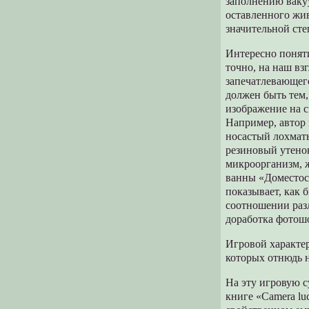
заполнению вакуу
оставленного жи
значительной сте
Интересно поняти
точно, на наш вз
запечатлевающего
должен быть тем,
изображение на с
Например, автор 
носастый лохмат
резиновый утенок
микроорганизм, ж
ванны «Доместос
показывает, как 
соотношении раз
доработка фотош
Игровой характе
которых отнюдь н
На эту игровую 
книге «Camera lu