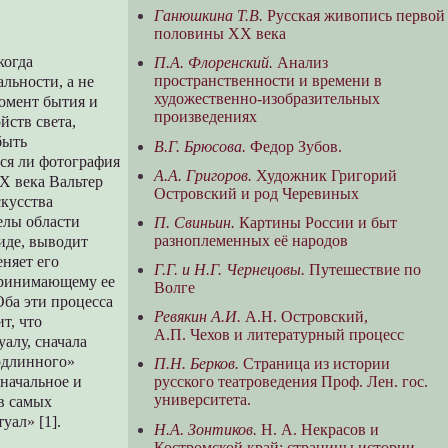
в
Ганюшкина Т.В.
Русская живопись первой
половины XX века
когда
П.А. Флоренский.
Анализ
пространственности и времени в
льности, а не
художественно-изобразительных
омент бытия и
произведениях
йств света,
быть
В.Г. Брюсова.
Федор Зубов.
ся ли фотография
А.А. Григоров.
Художник Григорий
ХХ века Вальтер
Островский и род Черевиных
скусства
елы области
П. Свиньин.
Картины России и быт
разноплеменных её народов
иде, выводит
няет его
Г.Г. и Н.Г. Чернецовы.
Путешествие по
принимающему ее
Волге
Оба эти процесса
Ревякин А.И.
А.Н. Островский,
т, что
А.П. Чехов и литературный процесс
алу, сначала
подлинного»
П.Н. Берков.
Страница из истории
значальное и
русского театроведения Проф. Лен. гос.
университета.
 в самых
уал» [1].
Н.А. Зонтиков.
Н. А. Некрасов и
Костромской край: страницы истории.