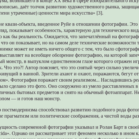
ма, возникшего в конце XX века в сфере изобразительного иску
вописью, даёт толчок развитию художественного рынка, защищае
пени утраченные) ценности мира искусства» [3].
е квази-объекта, введенное Руйе в отношении фотографии. Это
гляд, показывает особенность, характерную для технического вид
 как бы реальность. Ожидается, что запечатлённый на фотограф
 что он показывает, но на самом деле технические возможности 
нимке может не иметь ничего общего с тем, что было сфотограф
выставляет на всеобщее обозрение фотографию, на которой запе
ый монстр, в выпуклом единственном глазе которого отражен 
. Что это?! Автор поясняет, что это снятый через сильно увел
ивущий в ванной. Зрители ахают и охают, поражаются, бегут о
ом». Фотография поражает своим реализмом... Насладившись ре
было сделано это фото. Оно сооружено из умело расставленных 
личных бытовых предметов и снято на обычный фотоаппарат. Н
опом — и готов наш монстр.
р постмодернизма способствовал развитию подобного рода фото
е прагматизм или политические соображения, а чистой воды ра
сущность современной фотографии указывал и Ролан Барт в свое
cida». Однако он рассматривает этот феномен несколько в ином 