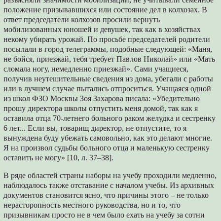
положение призывавшихся или состояние дел в колхозах. В
ответ председатели колхозов просили вернуть
мобилизованных юношей и девушек, так как в хозяйствах
некому убирать урожай. По просьбе председателей родители
посылали в город телеграммы, подобные следующей: «Маня,
не бойся, приезжай, тебя требует Павлов Николай» или «Мать
сломала ногу, немедленно приезжай». Сами учащиеся,
получив неутешительные сведения из дома, убегали с работы
или в лучшем случае пытались отпроситься. Учащаяся одной
из школ ФЗО Москвы Зоя Захарова писала: «Убедительно
прошу директора школы отпустить меня домой, так как я
оставила отца 70-летнего больного раком желудка и сестренку
6 лет... Если вы, товарищ директор, не отпустите, то я
вынуждена буду убежать самовольно, как это делают многие.
Я на произвол судьбы больного отца и маленькую сестренку
оставить не могу» [10, л. 37–38].
В ряде областей страны наборы на учебу проходили медленно,
наблюдалось также отставание с началом учебы. Из архивных
документов становится ясно, что причины этого – не только
нерасторопность местного руководства, но и то, что
призывникам просто не в чем было ехать на учебу за сотни