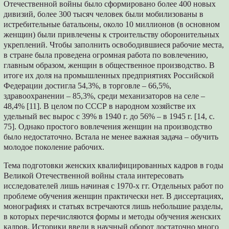
Отечественной войны было сформировано более 400 новых
дивизий, более 300 тысяч человек были мобилизованы в
истребительные батальоны, около 10 миллионов (в основном
женщин) были привлечены к строительству оборонительных
укреплений. Чтобы заполнить освободившиеся рабочие места,
в стране была проведена огромная работа по вовлечению,
главным образом, женщин в общественное производство. В
итоге их доля на промышленных предприятиях Российской
Федерации достигла 54,3%, в торговле – 66,5%,
здравоохранении – 85,3%, среди механизаторов на селе –
48,4% [11]. В целом по СССР в народном хозяйстве их
удельный вес вырос с 39% в 1940 г. до 56% – в 1945 г. [14, с.
75]. Однако простого вовлечения женщин на производство
было недостаточно. Встала не менее важная задача – обучить
молодое поколение рабочих.
Тема подготовки женских квалифицированных кадров в годы
Великой Отечественной войны стала интересовать
исследователей лишь начиная с 1970-х гг. Отдельных работ по
проблеме обучения женщин практически нет. В диссертациях,
монографиях и статьях встречаются лишь небольшие разделы,
в которых перечисляются формы и методы обучения женских
кадров. Историки ввели в научный оборот достаточно много