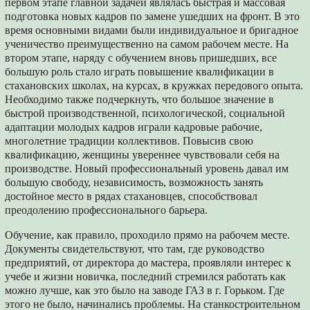
первом этапе главной задачей являлась быстрая и массовая
подготовка новых кадров по замене ушедших на фронт. В это
время основными видами были индивидуальное и бригадное
ученичество преимущественно на самом рабочем месте. На
втором этапе, наряду с обучением вновь пришедших, все
большую роль стало играть повышение квалификации в
стахановских школах, на курсах, в кружках передового опыта.
Необходимо также подчеркнуть, что большое значение в
быстрой производственной, психологической, социальной
адаптации молодых кадров играли кадровые рабочие,
многолетние традиции коллективов. Повысив свою
квалификацию, женщины увереннее чувствовали себя на
производстве. Новый профессиональный уровень давал им
большую свободу, независимость, возможность занять
достойное место в рядах стахановцев, способствовал
преодолению профессионального барьера.
Обучение, как правило, проходило прямо на рабочем месте.
Документы свидетельствуют, что там, где руководство
предприятий, от директора до мастера, проявляли интерес к
учебе и жизни новичка, последний стремился работать как
можно лучше, как это было на заводе ГАЗ в г. Горьком. Где
этого не было, начинались проблемы. На станкостроительном