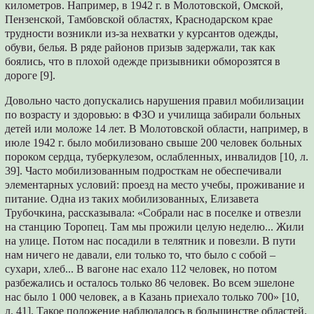
километров. Например, в 1942 г. в Молотовской, Омской,
Пензенской, Тамбовской областях, Краснодарском крае
трудности возникли из-за нехватки у курсантов одежды,
обуви, белья. В ряде районов призыв задержали, так как
боялись, что в плохой одежде призывники обморозятся в
дороге [9].
Довольно часто допускались нарушения правил мобилизации
по возрасту и здоровью: в ФЗО и училища забирали больных
детей или моложе 14 лет. В Молотовской области, например, в
июле 1942 г. было мобилизовано свыше 200 человек больных
пороком сердца, туберкулезом, ослабленных, инвалидов [10, л.
39]. Часто мобилизованным подросткам не обеспечивали
элементарных условий: проезд на место учебы, проживание и
питание. Одна из таких мобилизованных, Елизавета
Трубочкина, рассказывала: «Собрали нас в поселке и отвезли
на станцию Торопец. Там мы прожили целую неделю... Жили
на улице. Потом нас посадили в телятник и повезли. В пути
нам ничего не давали, ели только то, что было с собой –
сухари, хлеб... В вагоне нас ехало 112 человек, но потом
разбежались и осталось только 86 человек. Во всем эшелоне
нас было 1 000 человек, а в Казань приехало только 700» [10,
л. 41]. Такое положение наблюдалось в большинстве областей.