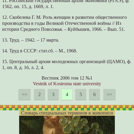
11. Российский государственный архив экономики (РГАЭ), ф.
1562, оп. 15, д. 1669, л. 1.
12. Скобелева Г. М. Роль женщин в развитии общественного
производства в годы Великой Отечественной войны // Из
истории Среднего Поволжья. – Куйбышев, 1966. – Вып. 51.
13. Труд. – 1942. – 17 марта.
14. Труд в СССР: стат.сб. – М., 1968.
15. Центральный архив молодежных организаций (ЦАМО), ф.
1, оп. 8, д. 16, л. 2, 4.
Вестник 2006 том 12 №1
Vestnik of Kostroma state university
<<
2
3
4
5
6
>>
Словарь специальных терминов в живописи