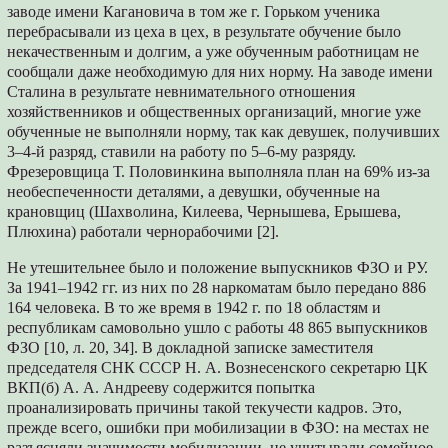
заводе имени Кагановича в том же г. Горьком ученика
перебрасывали из цеха в цех, в результате обучение было
некачественным и долгим, а уже обученным работницам не
сообщали даже необходимую для них норму. На заводе имени
Сталина в результате невнимательного отношения
хозяйственников и общественных организаций, многие уже
обученные не выполняли норму, так как девушек, получивших
3–4-й разряд, ставили на работу по 5–6-му разряду.
Фрезеровщица Т. Половинкина выполняла план на 69% из-за
необеспеченности деталями, а девушки, обученные на
крановщиц (Шахволина, Килеева, Чернышева, Ерышева,
Плюхина) работали чернорабочими [2].
Не утешительнее было и положение выпускников ФЗО и РУ.
За 1941–1942 гг. из них по 28 наркоматам было передано 886
164 человека. В то же время в 1942 г. по 18 областям и
республикам самовольно ушло с работы 48 865 выпускников
ФЗО [10, л. 20, 34]. В докладной записке заместителя
председателя СНК СССР Н. А. Вознесенского секретарю ЦК
ВКП(б) А. А. Андрееву содержится попытка
проанализировать причины такой текучести кадров. Это,
прежде всего, ошибки при мобилизации в ФЗО: на местах не
разъясняли значимости мобилизации, не учитывали семейное