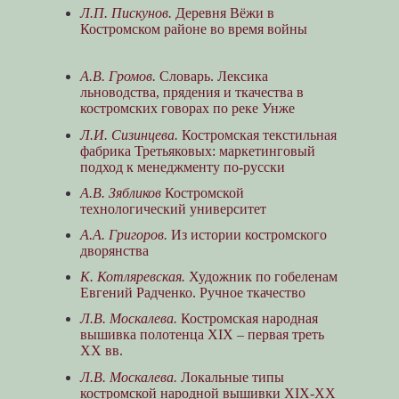
Л.П. Пискунов.
Деревня Вёжи в
Костромском районе во время войны
А.В. Громов.
Словарь. Лексика
льноводства, прядения и ткачества в
костромских говорах по реке Унже
Л.И. Сизинцева.
Костромская текстильная
фабрика Третьяковых: маркетинговый
подход к менеджменту по-русски
А.В. Зябликов
Костромской
технологический университет
А.А. Григоров.
Из истории костромского
дворянства
К. Котляревская.
Художник по гобеленам
Евгений Радченко. Ручное ткачество
Л.В. Москалева.
Костромская народная
вышивка полотенца ХIХ – первая треть
ХХ вв.
Л.В. Москалева.
Локальные типы
костромской народной вышивки ХIХ-ХХ