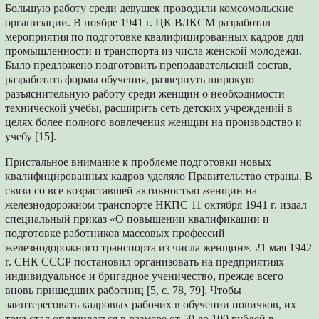
Большую работу среди девушек проводили комсомольские
организации. В ноябре 1941 г. ЦК ВЛКСМ разработал
мероприятия по подготовке квалифицированных кадров для
промышленности и транспорта из числа женской молодежи.
Было предложено подготовить преподавательский состав,
разработать формы обучения, развернуть широкую
разъяснительную работу среди женщин о необходимости
технической учебы, расширить сеть детских учреждений в
целях более полного вовлечения женщин на производство и
учебу [15].
Пристальное внимание к проблеме подготовки новых
квалифицированных кадров уделяло Правительство страны. В
связи со все возраставшей активностью женщин на
железнодорожном транспорте НКПС 11 октября 1941 г. издал
специальный приказ «О повышении квалификации и
подготовке работников массовых профессий
железнодорожного транспорта из числа женщин». 21 мая 1942
г. СНК СССР постановил организовать на предприятиях
индивидуальное и бригадное ученичество, прежде всего
вновь пришедших работниц [5, с. 78, 79]. Чтобы
заинтересовать кадровых рабочих в обучении новичков, их
труд стал оплачиваться в размере от 50 до 100 рублей в