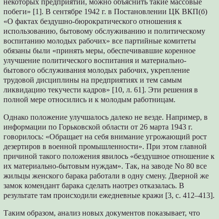
некоторых предприятий, можно объяснить такие массовые
побеги» [1]. В сентябре 1942 г. в Постановлении ЦК ВКП(б)
«О фактах бездушно-бюрократического отношения к
использованию, бытовому обслуживанию и политическому
воспитанию молодых рабочих» все партийные комитеты
обязаны были «принять меры, обеспечивавшие коренное
улучшение политического воспитания и материально-
бытового обслуживания молодых рабочих, укрепление
трудовой дисциплины на предприятиях и тем самым
ликвидацию текучести кадров» [10, л. 61]. Эти решения в
полной мере относились и к молодым работницам.
Однако положение улучшалось далеко не везде. Например, в
информации по Горьковской области от 26 марта 1943 г.
говорилось: «Обращает на себя внимание угрожающий рост
дезертиров в военной промышленности». При этом главной
причиной такого положения явилось «бездушное отношение к
их материально-бытовым нуждам». Так, на заводе No 80 все
жильцы женского барака работали в одну смену. Дверной же
замок комендант барака сделать наотрез отказалась. В
результате там происходили ежедневные кражи [3, с. 412–413].
Таким образом, анализ новых документов показывает, что