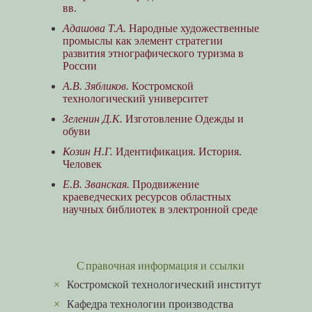
вв.
Адашова Т.А.
Народные художественные
промыслы как элемент стратегии
развития этнографического туризма в
России
А.В. Зябликов.
Костромской
технологический университет
Зеленин Д.К.
Изготовление Одежды и
обуви
Козин Н.Г.
Идентификация. История.
Человек
Е.В. Званская.
Продвижение
краеведческих ресурсов областных
научных библиотек в электронной среде
Справочная информация и ссылки
×
Костромской технологический институт
×
Кафедра технологии производства