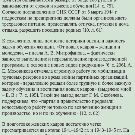
зависимости от сроков и качества обучения [14, с. 75].
Согласно постановлению СНК СССР от 5 марта 1944 г.
подросткам на предприятиях должны были организовывать
трехразовое питание, предоставлять отпуска, путевки в дома
отдыха, разрешить посещение родных [10, л. 61].
К сожалению, лишь немногие историки оценили важность
задачи обучения женщин. «От новых кадров – женщин и
молодежи, – писала А. В. Митрофанова, – фактически
зависело выполнение и перевыполнение производственной
программы и освоение новых видов продукции» [6, с. 206]. А.
Е. Моховикова отмечала огромную работу по мобилизации
трудовых резервов во время войны партийных организаций,
которые «параллельно решали более трудную и более важную
задачу обучения и воспитания новых кадров» (выделено мной.
– Е. В.) [7, с. 195]. Такой же вывод делает Г. М. Скобелева,
подчеркивая, что «партия и правительство проделали
колоссальную работу не только по вовлечению женщин в
производство, но и по их обучению» [12, с. 82].
В подготовке женских кадров достаточно четко
просматриваются два этапа: 1941–1942 гг. и 1943–1945 гг. На