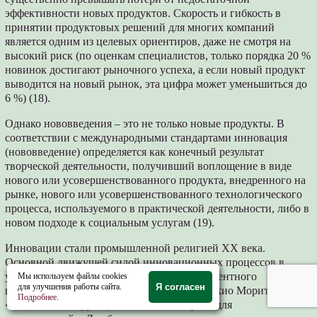
эффективности новых продуктов. Скорость и гибкость в
принятии продуктовых решений для многих компаний
является одним из целевых ориентиров, даже не смотря на
высокий риск (по оценкам специалистов, только порядка 20 %
новинок достигают рыночного успеха, а если новый продукт
выводится на новый рынок, эта цифра может уменьшиться до
6 %) (18).
Однако нововведения – это не только новые продукты. В
соответствии с международными стандартами инновация
(нововведение) определяется как конечный результат
творческой деятельности, получивший воплощение в виде
нового или усовершенствованного продукта, внедренного на
рынке, нового или усовершенствованного технологического
процесса, используемого в практической деятельности, либо в
новом подходе к социальным услугам (19).
Инновации стали промышленной религией ХХ века.
Основной движущей силой инновационных процессов в
условиях рынка является получение конкурентного
Мы используем файлы cookies
для улучшения работы сайта.
Я согласен
преимущества. Как справедливо заметил Акио Морита -
Подробнее
.
«когда нет конкуренции, меньше стимулов для