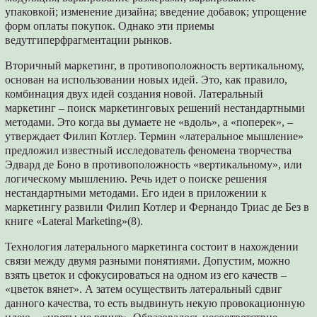
упаковкой; изменение дизайна; введение добавок; упрощение
форм оплаты покупок. Однако эти приемы
ведутгиперфрагментации рынков.
Вторичный маркетинг, в противоположность вертикальному,
основан на использовании новых идей. Это, как правило,
комбинация двух идей создания новой. Латеральный
маркетинг – поиск маркетинговых решений нестандартными
методами. Это когда вы думаете не «вдоль», а «поперек», –
утверждает Филип Котлер. Термин «латеральное мышление»
предложил известный исследователь феномена творчества
Эдвард де Боно в противоположность «вертикальному», или
логическому мышлению. Речь идет о поиске решения
нестандартными методами. Его идеи в приложении к
маркетингу развили Филип Котлер и Фернандо Триас де Без в
книге «Lateral Marketing»(8).
Технология латерального маркетинга состоит в нахождении
связи между двумя разными понятиями. Допустим, можно
взять цветок и сфокусироваться на одном из его качеств –
«цветок вянет». А затем осуществить латеральный сдвиг
данного качества, то есть выдвинуть некую провокационную