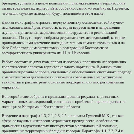
брендов, туризма и в целом повышения привлекательности территории в
глазах всех целевых аудиторий и, особенно, самих жителей края. Надеемся,
что наши научные изыскания будут полезными в этом плане.
Данная монография отражает первую попытку осмысления той научно-
исследовательской деятельности, которая ведется нами в направлении
изучения применения маркетинговых инструментов в региональной
политике. По сути, здесь собраны результаты тех исследований, которые
проводились нами в течение последних лет, как самостоятельно, так и на
базе Лаборатории маркетинговых исследований Костромского
государственного университета им. Н. А. Некрасова.
Работа состоит из двух глав, первая из которых посвящена исследованию
теоретических аспектов территориального маркетинга. В данной главе
проанализированы вопросы, связанные с обоснованием системного подхода
к маркетинговой деятельности, изложены современные маркетинговые
технологии и рассмотрены основные подходы к понятию региональный
маркетинг.
Во второй главе собраны и проанализированы результаты различных
маркетинговых исследований, связанных с проблемой оценки и развития
потенциала Костромы и Костромской области.
Введение и параграфы 1.3, 2.1, 2.3, 2.5. написаны Гуляевой М.К., так как
сфера ее научных интересов затрагивает, прежде всего, особенности
применения маркетинговых инструментов в региональной политике,
продвижение территорий и брендинг городов. Параграфы 1.1, 2.2, 2.4 и