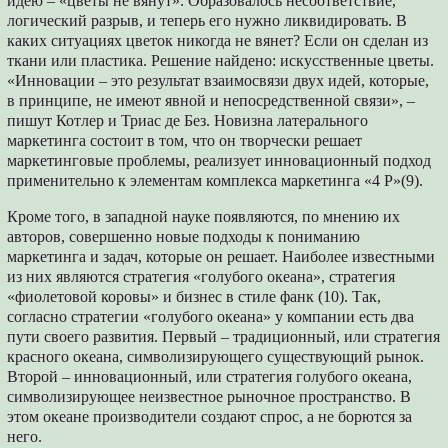
идею – «цветы не вянут». Образовалось несоответствие,
логический разрыв, и теперь его нужно ликвидировать. В
каких ситуациях цветок никогда не вянет? Если он сделан из
ткани или пластика. Решение найдено: искусственные цветы.
«Инновации – это результат взаимосвязи двух идей, которые,
в принципе, не имеют явной и непосредственной связи», –
пишут Котлер и Триас де Без. Новизна латерального
маркетинга состоит в том, что он творчески решает
маркетинговые проблемы, реализует инновационный подход
применительно к элементам комплекса маркетинга «4 Р»(9).
Кроме того, в западной науке появляются, по мнению их
авторов, совершенно новые подходы к пониманию
маркетинга и задач, которые он решает. Наиболее известными
из них являются стратегия «голубого океана», стратегия
«фиолетовой коровы» и бизнес в стиле фанк (10). Так,
согласно стратегии «голубого океана» у компании есть два
пути своего развития. Первый – традиционный, или стратегия
красного океана, символизирующего существующий рынок.
Второй – инновационный, или стратегия голубого океана,
символизирующее неизвестное рыночное пространство. В
этом океане производители создают спрос, а не борются за
него.