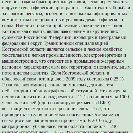
него не созданы благоприятные условия, легко перемещается
в другие географические пространства. Ужесточается борьба и
за людские ресурсы, особенно за высококвалифицированных
компетентных специалистов в условиях демографического
спада. Именно с такими проблемами сталкивается сегодня
Костромская область, являющаяся одним из крупнейших
субъектов Российской Федерации, входящих в Центральный
федеральный округ. Традиционной специализацией
Костромской области является сельское и лесное хозяйство,
текстильная и легкая промышленность, электроэнергетика и
машиностроение, что относит ее к промышленно-аграрным
регионам, характеризуемым как территории с незначительным
потенциалом развития. Доля Костромской области в
общероссийском потенциале в 2009 году составляла 0,25 %.
Развитие экономики региона во многом сдерживается
неблагоприятной демографической ситуацией. Не смотря на
неплохие показатели рождаемости – 12,1 родившихся на 1000
человек жителей (одно из лидирующих мест в ЦФО),
коэффициент смертности в регионе велик – 17,7, что
приводит к естественной убыли населения. Осложняется
ситуация и миграционными процессами. В 2010 году
миграционная убыль населения области составила 1 236
человек (коэффициент – 18,5). Это обусловлено сокращением