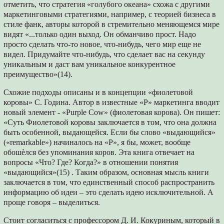
отметить, что стратегия «голубого океана» схожа с другими
маркетинговыми стратегиями, например, с теорией бизнеса в
стиле фанк, авторы которой в стремительно меняющемся мире
видят «...только один выход. Он обманчиво прост. Надо
просто сделать что-то новое, что-нибудь, чего мир еще не
видел. Придумайте что-нибудь, что сделает вас на секунду
уникальным и даст вам уникальное конкурентное
преимущество»(14).
Схожие подходы описаны и в концепции «фиолетовой
коровы» С. Година. Автор в известные «P» маркетинга вводит
новый элемент - «Purple Cow» (фиолетовая корова). Он пишет:
«Суть Фиолетовой коровы заключается в том, что она должна
быть особенной, выдающейся. Если бы слово «выдающийся»
(«remarkable») начиналось на «P», я бы, может, вообще
обошѐлся без упоминания коров. Эта книга отвечает на
вопросы «Что? Где? Когда?» в отношении понятия
«выдающийся»(15) . Таким образом, основная мысль книги
заключается в том, что единственный способ распространить
информацию об идеи – это сделать идею исключительной. А
проще говоря – выделиться.
Стоит согласиться с профессором Д. И. Кокуриным, который в