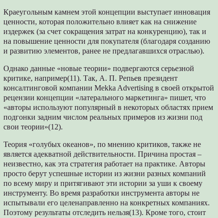
Краеугольным камнем этой концепции выступает инновация
ценности, которая положительно влияет как на снижение
издержек (за счет сокращения затрат на конкуренцию), так и
на повышение ценности для покупателя (благодаря созданию
и развитию элементов, ранее не предлагавшихся отраслью).
Однако данные «новые теории» подвергаются серьезной
критике, например(11). Так, А. П. Репьев президент
консалтинговой компании Mekka Advertising в своей открытой
рецензии концепции «латерального маркетинга» пишет, что
«авторы используют популярный в некоторых областях прием
подгонки задним числом реальных примеров из жизни под
свои теории»(12).
Теория «голубых океанов», по мнению критиков, также не
является адекватной действительности. Причина простая –
неизвестно, как эта стратегия работает на практике. Авторы
просто берут успешные истории из жизни разных компаний
по всему миру и притягивают эти истории за уши к своему
инструменту. Во время разработки инструмента авторы не
испытывали его целенаправленно на конкретных компаниях.
Поэтому результаты отследить нельзя(13). Кроме того, стоит