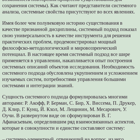
сохранения системы). Как считают представители системного
анализа, системные свойства присутствуют во всех явлениях.
Имея более чем полувековую историю существования в
качестве признанной дисциплины, системный подход показал
свою универсальность в качестве инструмента для решения
практических проблем, продемонстрировал мощный
философско-методологический и мировоззренческий
потенциал. В настоящее время системный подход все шире
применяется в управлении, накапливается опыт построения
системных описаний объектов исследования. Необходимость
системного подхода обусловлена укрупнением и усложнением
изучаемых систем, потребностями управления большими
системами и интеграции знаний.
Сущность системного подхода формулировалась многими
авторами: Р. Акофф, Р. Берман, С. Бир, X. Виссема, П. Друкер,
Д. Клир, Г. Кунц, Й. Кхол, М. Лещинин, М. Месарович, У.
Оучи. В развернутом виде он сформулирован В. Г.
Афанасьевым, определившим ряд взаимосвязанных аспектов,
которые в совокупности и единстве составляют систему:
– системно-элементный, отвечающий на вопрос, из чего