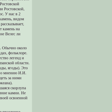
 Ростовской
и Ростовской,
с. У нас в 2
камень, видом
 рассказывает,
от камень на
 не Велес ли
я. Обычно около
ндах, фольклоре.
ство легенд и
язанской области.
ды, ягоды). Это
 По мнению И.И.
деть за ними
кеана).
шаяся скорлупа
иние камни. Не
своей освоенной
е празднике