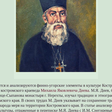
тся и анализируются финно-угорские элементы в культуре Костр
 костромского краеведа
Михаила Яковлевича Диева.
М.Я. Диев, 
ице-Сыпанова монастыря г. Нерехты, изучал традиции и этногр
ского края. В своих трудах М. Диев указывает на сохранение т
арода меря на территории Костромского края. В статье анализи
ультуры, отраженные в переписке М.Я. Диева с И.М. Снегиревым