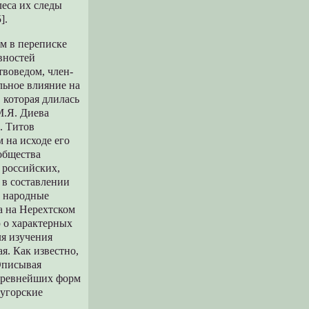
леса их следы
].
м в переписке
вностей
твоведом, член-
льное влияние на
 которая длилась
М.Я. Диева
. Титов
 на исходе его
общества
 российских,
 в составлении
е народные
а на Нерехтском
ю о характерных
ля изучения
я. Как известно,
Описывая
 древнейших форм
-угорские