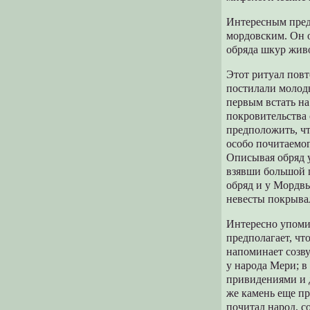
Интересным пред
мордовским. Он 
обряда шкур жив
Этот ритуал повт
постилали молоды
первым встать на
покровительства
предположить, чт
особо почитаемог
Описывая обряд у
взявши большой п
обряд и у Мордвы
невесты покрывало
Интересно упоми
предполагает, чт
напоминает созву
у народа Мери; в
привидениями и д
же камень еще п
почитал народ, с