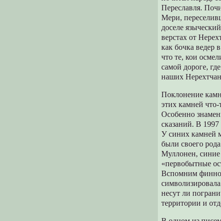
Переславля. Поч
Мери, переселив
доселе языческий
верстах от Нере
как бочка ведер 
что те, кои осме
самой дороге, гд
наших Нерехтчан?»
Поклонение камн
этих камней что-
Особенно знамени
сказаний. В 1997
У синих камней м
были своего рода
Муллонен, синие 
«первобытные ос
Вспомним финноу
символизировала
несут ли погран
территории и отд
В одном из писе