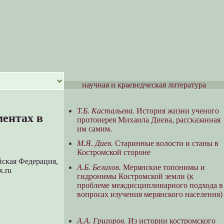
научная и краеведческая литература
Т.Б. Кастальева.
История жизни ученого
ентах в
протоиерея Михаила Диева, рассказанная
им самим.
М.Я. Диев.
Старинные волости и станы в
Костромской стороне
йская Федерация,
А.Б. Белихов.
Мерянские топонимы и
x.ru
гидронимы Костромской земли (к
проблеме междисциплинарного подхода в
вопросах изучения мерянского населения)
А.А. Григоров.
Из истории костромского