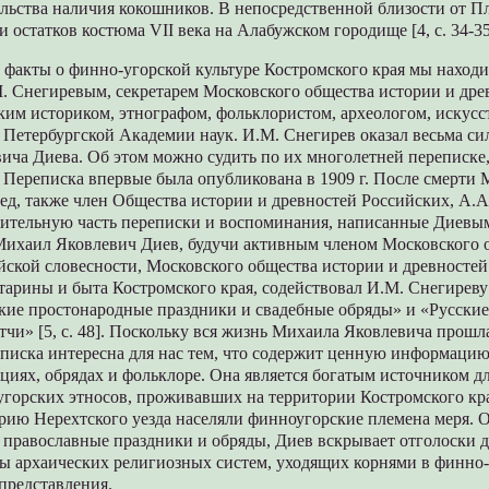
льства наличия кокошников. В непосредственной близости от П
 остатков костюма VII века на Алабужском городище [4, с. 34-35
факты о финно-угорской культуре Костромского края мы находи
М. Снегиревым, секретарем Московского общества истории и дре
ким историком, этнографом, фольклористом, археологом, искусс
Петербургской Академии наук. И.М. Снегирев оказал весьма си
ча Диева. Об этом можно судить по их многолетней переписке,
г. Переписка впервые была опубликована в 1909 г. После смерти 
ед, также член Общества истории и древностей Российских, А.А
чительную часть переписки и воспоминания, написанные Диевым
. Михаил Яковлевич Диев, будучи активным членом Московского 
йской словесности, Московского общества истории и древностей
тарины и быта Костромского края, содействовал И.М. Снегиреву
ские простонародные праздники и свадебные обряды» и «Русски
чи» [5, с. 48]. Поскольку вся жизнь Михаила Яковлевича прошл
реписка интересна для нас тем, что содержит ценную информаци
циях, обрядах и фольклоре. Она является богатым источником д
горских этносов, проживавших на территории Костромского кра
орию Нерехтского уезда населяли финноугорские племена меря. 
 православные праздники и обряды, Диев вскрывает отголоски
ты архаических религиозных систем, уходящих корнями в финно
представления.