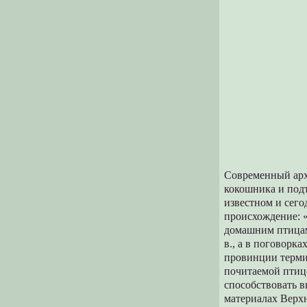
Современный арх
кокошника и подт
известном и сег
происхождение: «
домашним птицам
в., а в поговорка
провинции термин
почитаемой птице
способствовать 
материалах Верх