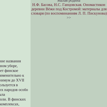
Малая родина
Н.Ф. Басова, Н.С. Ганцовская. Ономастикон
деревни Вёжи под Костромой: материалы для
словаря (по воспоминаниям Л. П. Пискунова)
>>
ние названия
вном уборе,
еет финское
рименительно к
инимум до XVII
ользуется в
их народов особо
ыла
роли. В финских
комплексах,