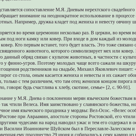
ставляется сопоставление М.Я. Диевым нерехтского свадебного 
обращает внимание на неоднократное использование в процессе
отных. Например, дружка кладет под жениха и невесту овчину ш
оряется во время церемонии несколько раз. В церкви, во время в
м под ноги камку или ковер. При входе в дом каждый из молод
 ковер. Кто первым встанет, того будет власть. Это тоже связано
 священного животного, которого символизирует мех или ковер
о данный обряд связан с культом животных, в частности с культ
о у финно-угров. Поэтому молодых чаще всего сажали на шкуру
гощения родственников на свадьбе, Михаил Яковлевич пишет: «.
ирог со стола, оным касается жениха и невесты и их сажает обо
, только с тем различием, что там отец женихов концом пирога 
, говоря: будь счастлива к хлебу, скотине, семье» [2, с. 90-91].
нание у М.Я. Диева о поклонении мерян языческим божествам в
о так чтили Велеса. Имя заимствовано у славянского божества, н
чное имя языческого праздника у мордвы: Вел-Осос. «Велес осо
 Ростове при Авраамин, апостоле стороны Ростовской, его чтили 
ругими чудесами на народ наводил ужас и тем его содержал в о
ри Василии Иоанновиче Шуйском был в Переславле-Залесском и 
овершая ему празднество 29 июня и собирались к сему камню из 