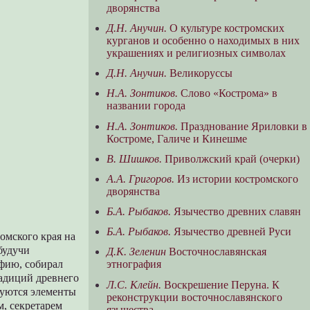
дворянства
Д.Н. Анучин.
О культуре костромских
курганов и особенно о находимых в них
украшениях и религиозных символах
Д.Н. Анучин.
Великоруссы
Н.А. Зонтиков.
Слово «Кострома» в
названии города
Н.А. Зонтиков.
Празднование Яриловки в
Костроме, Галиче и Кинешме
В. Шишков.
Приволжский край (очерки)
А.А. Григоров.
Из истории костромского
дворянства
Б.А. Рыбаков.
Язычество древних славян
Б.А. Рыбаков.
Язычество древней Руси
омского края на
будучи
Д.К. Зеленин
Восточнославянская
афию, собирал
этнография
радиций древнего
Л.С. Клейн.
Воскрешение Перуна. К
руются элементы
реконструкции восточнославянского
, секретарем
язычества