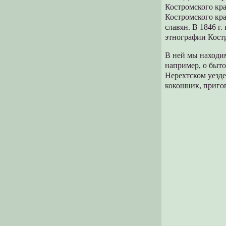
Костромского кра
Костромского кр
славян. В 1846 г
этнографии Костр
В ней мы находи
например, о быто
Нерехтском уезде
кокошник, пригов