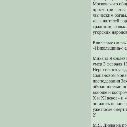
Московского общ
просматривается
языческим богам.
язык жителей гор
традиции, фолькл
угорских народов
Ключевые слова:
«Никольщина»; е
Михаил Яковлевич
умер 3 февраля 
Нерехтского уезд
Сыпановом монас
преподавания За
обязанностями о
вообще и костром
X и XI веков» и
остались ненапе
уже после смерти
2].
М.Я. Диева на п