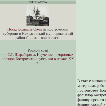
ЛИТЕРАТУРА
Посад Большие Соли
из Костромской
губернии в Некрасовский муниципальный
район Ярославской области
Родной край
<<
С.Г. Шарабарина. Изучение похоронных
обрядов Костромской губернии в начале XX
в.
В статье выявляю
материалах работ
протоиереем Тро
фольклор Костром
финноугорского н
финноугорской к