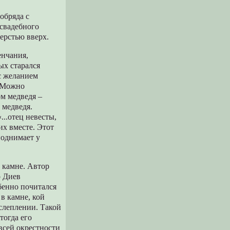
обряда с
 свадебного
ерстью вверх.
енчания,
ых старался
 с желанием
. Можно
ом медведя –
 медведя.
..отец невесты,
их вместе. Этот
поднимает у
 камне. Автор
о Диев
бенно почитался
в камне, кой
слеплении. Такой
тогда его
всей окрестности