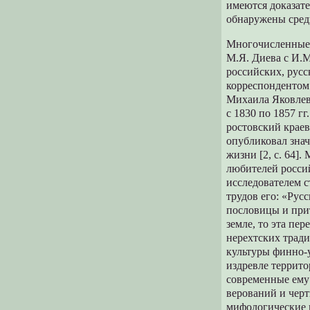
имеются доказате
обнаружены среди
Многочисленные 
М.Я. Диева с И.
российских, русс
корреспондентом 
Михаила Яковлеви
с 1830 по 1857 г
ростовский краев
опубликовал зна
жизни [2, с. 64]
любителей росси
исследователем с
трудов его: «Рус
пословицы и прит
земле, то эта пе
нерехтских тради
культуры финно-у
издревле террит
современные ему
верований и чер
мифологические 