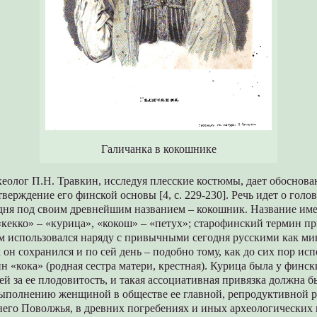
Галичанка в кокошнике
еолог П.Н. Травкин, исследуя плесские костюмы, дает обоснова
верждение его финской основы [4, с. 229-230]. Речь идет о голо
одня под своим древнейшим названием – кокошник. Название им
кекко» – «курица», «кокош» – «петух»; старофинский термин п
 использовался наряду с привычными сегодня русскими как м
х он сохранился и по сей день – подобно тому, как до сих пор исп
 «кока» (родная сестра матери, крестная). Курица была у финск
й за ее плодовитость, и такая ассоциативная привязка должна б
выполнению женщиной в обществе ее главной, репродуктивной 
него Поволжья, в древних погребениях и иных археологических 