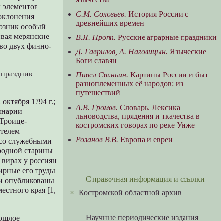
х элементов
С.М. Соловьев.
История России с
поклонения
древнейших времен
возник особый
ивая мерянские
В.Я. Пропп.
Русские аграрные праздники
во двух финно-
Д. Гаврилов, А. Hаговицын.
Языческие
Боги славян
 праздник
Павел Свиньин.
Картины России и быт
разноплеменных её народов: из
путешествий
октября 1794 г.;
А.В. Громов.
Словарь. Лексика
инарии
льноводства, прядения и ткачества в
 Троице-
костромских говорах по реке Унже
ателем
Розанов В.В.
Европа и евреи
 со служебными
родной старины
 вирах у россиян
ирные его труды
Справочная информация и ссылки
ли опубликованы
естного края [1,
×
Костромской областной архив
Научные периодические издания
рошлое