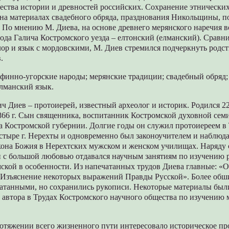
ества истории и древностей российских. Сохранение этнически
 на материалах свадебного обряда, празднования Никольщины, 
 По мнению М. Диева, на основе древнего мерянского наречия 
ода Галича Костромского уезда – елтонский (елманский). Сравн
ор и язык с мордовскими, М. Диев стремился подчеркнуть родст
.
 финно-угорские народы; мерянские традиции; свадебный обряд;
лманский язык.
 Диев – протоиерей, известный археолог и историк. Родился 22 
1866 г. Сын священника, воспитанник Костромской духовной сем
а Костромской губернии. Долгие годы он служил протоиереем в
тыре г. Нерехты и одновременно был законоучителем и наблюд
кона Божия в Нерехтских мужском и женском училищах. Наряду
н с большой любовью отдавался научным занятиям по изучению 
ской в особенности. Из напечатанных трудов Диева главные: «О
 «Изъяснение некоторых выражений Правды Русской». Более обш
чатанными, но сохранились рукописи. Некоторые материалы бы
 автора в Трудах Костромского научного общества по изучению м
ротяжении всего жизненного пути интересовало историческое п