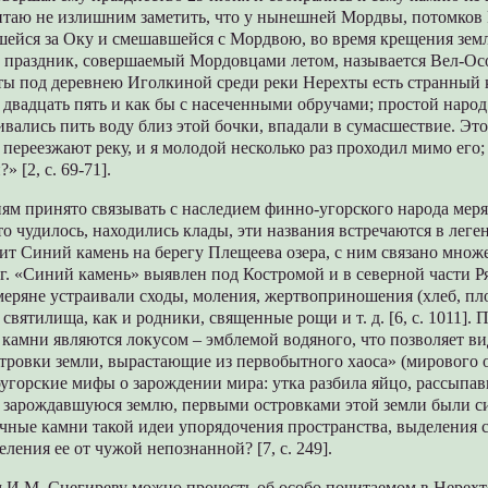
итаю не излишним заметить, что у нынешней Мордвы, потомков
шейся за Оку и смешавшейся с Мордвою, во время крещения земл
 праздник, совершаемый Мордовцами летом, называется Вел-Осо
хты под деревнею Иголкиной среди реки Нерехты есть странный 
в двадцать пять и как бы с насеченными обручами; простой народ
ливались пить воду близ этой бочки, впадали в сумасшествие. Эт
е переезжают реку, и я молодой несколько раз проходил мимо его;
 [2, с. 69-71].
ям принято связывать с наследием финно-угорского народа мер
то чудилось, находились клады, эти названия встречаются в леге
т Синий камень на берегу Плещеева озера, с ним связано множе
 г. «Синий камень» выявлен под Костромой и в северной части Р
еряне устраивали сходы, моления, жертвоприношения (хлеб, пло
 святилища, как и родники, священные рощи и т. д. [6, с. 1011].
камни являются локусом – эмблемой водяного, что позволяет ви
тровки земли, вырастающие из первобытного хаоса» (мирового о
горские мифы о зарождении мира: утка разбила яйцо, рассыпав
 зарождавшуюся землю, первыми островками этой земли были с
ичные камни такой идеи упорядочения пространства, выделения 
еления ее от чужой непознанной? [7, с. 249].
м И.М. Снегиреву можно прочесть об особо почитаемом в Нерехт