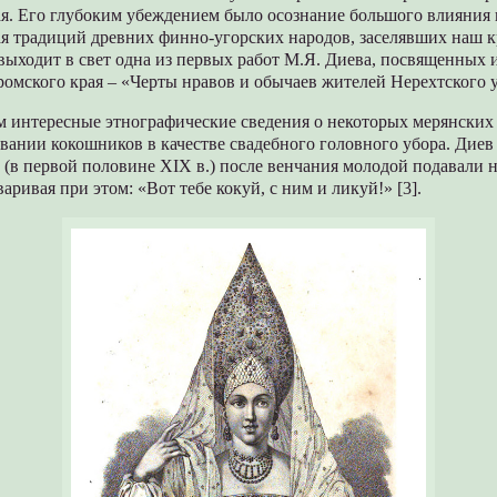
я. Его глубоким убеждением было осознание большого влияния 
ая традиций древних финно-угорских народов, заселявших наш к
. выходит в свет одна из первых работ М.Я. Диева, посвященных
омского края – «Черты нравов и обычаев жителей Нерехтского у
м интересные этнографические сведения о некоторых мерянских
вании кокошников в качестве свадебного головного убора. Диев 
 (в первой половине XIX в.) после венчания молодой подавали 
аривая при этом: «Вот тебе кокуй, с ним и ликуй!» [3].