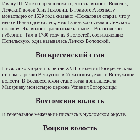
Ивану III. Можно предположить, что эта волость Волочек, —
Лежский волок близ Грязовиц. В грамоте Арсеньеву
монастырю от 1539 года сказано: «Пожаловал старца, что у
него в Вологодском лесу, меж Галичского уезда и Лежского
волока». Эта волость расположена ныне в Вологодской
губернии. Там в 1780 году из 6 волостей, составляющих
Попельскую, одна называлась Лежско-Володской.
Воскресенский стан
Писался во второй половине XVIII столетия Воскресенским
станом за рекою Ветлугою, в Унженском уезде, в Ветлужской
волости. В Воскресенском стане тогда принадлежала
Макариеву монастырю церковь Успения Богородицы.
Вохтомская волость
В генеральное межевание писалась в Чухломском округе.
Воцкая волость