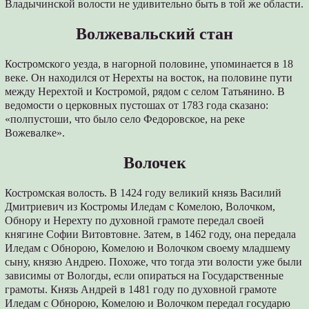
Владычинской волости не удивительно быть в той же области.
Волжевальский стан
Костромского уезда, в нагорной половине, упоминается в 18
веке. Он находился от Нерехты на восток, на половине пути
между Нерехтой и Костромой, рядом с селом Татьянино. В
ведомости о церковных пустошах от 1783 года сказано:
«полпустоши, что было село Федоровское, на реке
Вожевалке».
Волочек
Костромская волость. В 1424 году великий князь Василий
Дмитриевич из Костромы Иледам с Комелою, Волочком,
Обнору и Нерехту по духовной грамоте передал своей
княгине Софии Витовтовне. Затем, в 1462 году, она передала
Иледам с Обнорою, Комелою и Волочком своему младшему
сыну, князю Андрею. Похоже, что тогда эти волости уже были
зависимы от Вологды, если опираться на Государственные
грамоты. Князь Андрей в 1481 году по духовной грамоте
Иледам с Обнорою, Комелою и Волочком передал государю