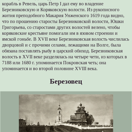
корабль в Ревель, царь Петр I дал ему во владение
Березниковскую и Коряковскую волости. Из рукописного
жития преподобного Макария Унженского 1619 года видно,
что по прошению старосты Березниковской волости, Юшки
Григорьева, со старостами других волостей велено, чтобы
коряковские крестьяне помогали им в язовом строении и
ямской гоньбе. В XVII веке Березниковская волость числилась
дворцовой и с прочими селами, лежащими на Волге, была
обязана поставлять рыбу в царский обиход. Березниковская
волость в XVII веке разделялась на четыре чети, из которых в
7188 или 1680 г. упоминается Покровская четь; она
упоминается и во второй половине XVIII века.
Березовец