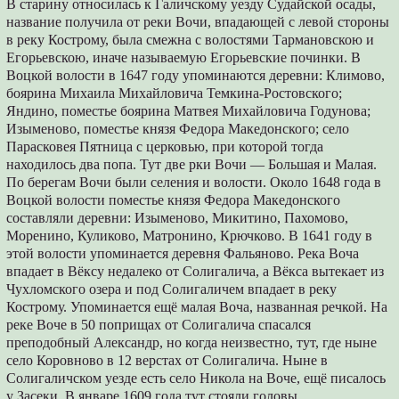
В старину относилась к Галичскому уезду Судайской осады,
название получила от реки Вочи, впадающей с левой стороны
в реку Кострому, была смежна с волостями Тармановскою и
Егорьевскою, иначе называемую Егорьевские починки. В
Воцкой волости в 1647 году упоминаются деревни: Климово,
боярина Михаила Михайловича Темкина-Ростовского;
Яндино, поместье боярина Матвея Михайловича Годунова;
Изыменово, поместье князя Федора Македонского; село
Парасковея Пятница с церковью, при которой тогда
находилось два попа. Тут две рки Вочи — Большая и Малая.
По берегам Вочи были селения и волости. Около 1648 года в
Воцкой волости поместье князя Федора Македонского
составляли деревни: Изыменово, Микитино, Пахомово,
Моренино, Куликово, Матронино, Крючково. В 1641 году в
этой волости упоминается деревня Фальяново. Река Воча
впадает в Вёксу недалеко от Солигалича, а Вёкса вытекает из
Чухломского озера и под Солигаличем впадает в реку
Кострому. Упоминается ещё малая Воча, названная речкой. На
реке Воче в 50 поприщах от Солигалича спасался
преподобный Александр, но когда неизвестно, тут, где ныне
село Коровново в 12 верстах от Солигалича. Ныне в
Солигаличском уезде есть село Никола на Воче, ещё писалось
у Засеки. В январе 1609 года тут стояли головы