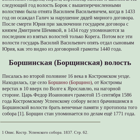
следующий год волость Борок с вышеперечисленными
волостями была отнята Василием Васильевичем, когда в 1433
год он осаждал Галич за нарушение дядей мирного договора.
После смерти Юрия при заключении государем договора с
князем Дмитрием Шемякой, в 1434 году упоминаются за
последним из взятых волостей только Корега. Потом все эти
волости государь Василий Васильевич опять отдал сыновьям
Юрия, как это видно из договорной грамоты 1440 года.
Боршинская (Борщинская) волость
Писалась во второй половине 16 века в Костромском уезде.
Находилась, где село
Боршино (Борщино)
, от Костромы
верстах в 10 вверх по Волге к Ярославлю, на нагорной
стороне. Царь Федор Иоаннович грамотой 15 сентября 1586
года Костромскому Успенскому собору велел брачившимся в
Боршинской волости брать венечные памяти у протопопа того
собора [1]. Борщин стан упоминается по делам ещё 1771 года.
1 Опис. Костр. Успенского собора. 1837. Стр. 62.