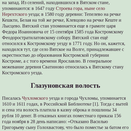
на запад. Из селений, находившихся в Вятском стане,
упоминаются: в 1647 году
Строева гора, ныне село
Нерехтского
уезда; в 1580 году деревни: Тепелево на речке
Кешкти, Белая на той же речке, Клевцово на речке Кеште и
Лысцево. Вятский стан упоминается еще в грамоте царя
Федора Иоанновича от 15 сентября 1585 года Костромскому
Феодоростратилатовскому собору. Вятский стан ещё
относился к Костромскому уезду в 1771 году. Но он, кажется,
находился тут, где село Вятское на Волге, принадлежавшее с
окрестностью до образования Костромской губернии
Костроме, а с того времени Ярославлю. В генеральное
межевание деревня Сватиново относилась к Вятскому стану
Костромского уезда.
Глазуновская волость
Писалась
Чухломского
уезда и города Чухломы, упоминается
1610 и 1611 годах, в Российской Библиотеке [1]. Тогда с вытей
и сена эта волость платила в казну оброка и пошлины 34
рубля 10 денег. В отказных книгах поместнаго приказа 156
года ноября в 28 день написано: «Отказано Василью
Григорьеву сыну Голохвастову, что было поместье за батом его