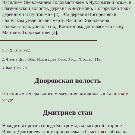
Василием Яковлевичем Голохвастовым в Чухломской осаде, в
Глазуновской волости, деревня Анисимово, Погорелово тож с
деревнями и пустошми» [2]. Эта деревня Погорелово в
Галичском уезде после смерти Василия Яковлевича
Голохвастова, убитого под Конотопом, досталась его сыну
Мартыну Голохвастову [3].
1. Т. XI. 368, 382.
2. Чтен. в Имп. Общ. Ист. и Древ. Росс. 3 год, № 5, стр. 119.
3. Ibid. Стр. 78.
Дворовская волость
По книгам генерального межевания находилась в
Галичском
уезде.
Дмитриев стан
Находится против города Костромы, на нагоргой стороне
Волги. Дмитриеву стану принадлежала
Спасская
слобода на