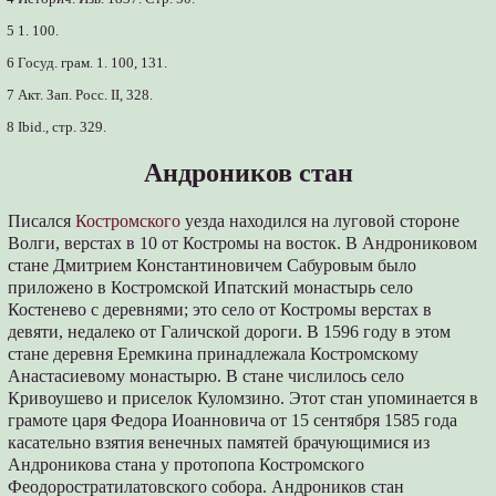
5 1. 100.
6 Госуд. грам. 1. 100, 131.
7 Акт. Зап. Росс. II, 328.
8 Ibid., стр. 329.
Андроников стан
Писался
Костромского
уезда находился на луговой стороне
Волги, верстах в 10 от Костромы на восток. В Андрониковом
стане Дмитрием Константиновичем Сабуровым было
приложено в Костромской Ипатский монастырь село
Костенево с деревнями; это село от Костромы верстах в
девяти, недалеко от Галичской дороги. В 1596 году в этом
стане деревня Еремкина принадлежала Костромскому
Анастасиевому монастырю. В стане числилось село
Кривоушево и приселок Куломзино. Этот стан упоминается в
грамоте царя Федора Иоанновича от 15 сентября 1585 года
касательно взятия венечных памятей брачующимися из
Андроникова стана у протопопа Костромского
Феодоростратилатовского собора. Андроников стан