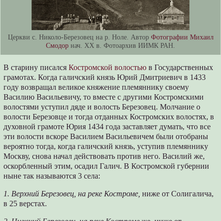
Церкви с. Николо-Березовец на р. Ноле. Автор
Фотографии Михаил
Смодор
нач. XX в. Фотоархив ИИМК РАН.
В старину писался
Костромской волостью
в Государственных
грамотах. Когда галичский князь Юрий Дмитриевич в 1433
году возвращал великое княжение племяннику своему
Василию Васильевичу, то вместе с другими Костромскими
волостями уступил дяде и волость Березовец. Молчание о
волости Березовце и тогда отданных Костромских волостях, в
духовной грамоте Юрия 1434 года заставляет думать, что все
эти волости вскоре Василием Васильевичем были отобраны
вероятно тогда, когда галичский князь, уступив племяннику
Москву, снова начал действовать против него. Василий же,
оскорбленный этим, осадил Галич. В Костромской губернии
ныне так называются 3 села:
1. Верхний Березовец, на реке Костроме,
ниже от Солигалича,
в 25 верстах.