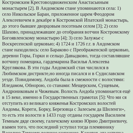
Костромским Крестовоздвиженским Анастасьиным
монастырем [2]. В Андомском стане упоминаются села: 1)
cело Никольское Баран, приложенное царем Феодором
Алексеевичем в декабре в Костромской Ипатский монастырь,
до этого бывшее дворцовым посотным селом [3]; 2) cело
Шахово, принадлежавшее до отобрания вотчин Костромскому
Богоявленскому монастырю [4]; 3) cело Залужье с
Воскресенской церковью; 4) 1724 и 1726 г.г. в Андомском
стане находились: село Бараково с Преображенской церковью,
деревни Горы, Горки и сельцо Давыдково, тогда составлявшие
вотчину помещика, гардемарина Василья Алексеева
Круглякова. В эти годы Андомский стан числился в
Любимском дистрикте,но иногда писался и в Судиславском
уезде. Повидимому, Андоба была в смежности с волостями:
Иледамом, Обнорою, со станами: Мещерским, Сущевым,
Андрониковым и Чижевым. Волость Андоба упоминается ещё
в 15 веке, именно в Государственных грамотах [5]: Что ми ся
отступить из великаго княженья Костромских волостей
Андомы, Кореги, Борку, Березовца с Залесьем да Шиленги»,
то есть эти волости в 1433 году отданы государем Василием
Темным дяде своему, галичскому князю Юрию Дмитриевичу,
взамен того, что последний уступил тогда племяннику
Василию Темному великое княжение. Кажется, эта уступка