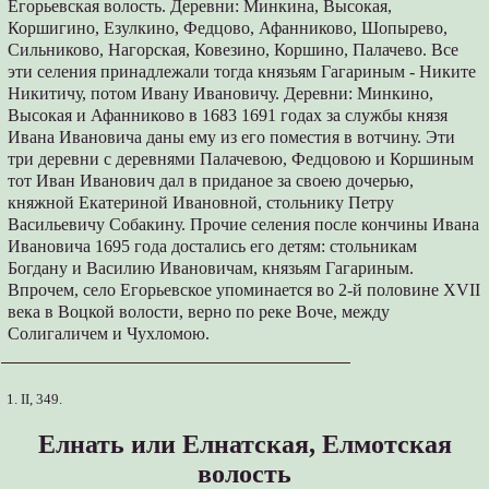
Егорьевская волость. Деревни: Минкина, Высокая,
Коршигино, Езулкино, Федцово, Афанниково, Шопырево,
Сильниково, Нагорская, Ковезино, Коршино, Палачево. Все
эти селения принадлежали тогда князьям Гагариным - Никите
Никитичу, потом Ивану Ивановичу. Деревни: Минкино,
Высокая и Афанниково в 1683 1691 годах за службы князя
Ивана Ивановича даны ему из его поместия в вотчину. Эти
три деревни с деревнями Палачевою, Федцовою и Коршиным
тот Иван Иванович дал в приданое за своею дочерью,
княжной Екатериной Ивановной, стольнику Петру
Васильевичу Собакину. Прочие селения после кончины Ивана
Ивановича 1695 года достались его детям: стольникам
Богдану и Василию Ивановичам, князьям Гагариным.
Впрочем, село Егорьевское упоминается во 2-й половине XVII
века в Воцкой волости, верно по реке Воче, между
Солигаличем и Чухломою.
1. II, 349.
Елнать или Елнатская, Елмотская
волость