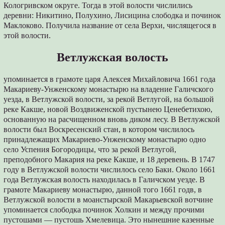
Кологривском округе. Тогда в этой волости числились
деревни: Никитино, Полухино, Лисицина слободка и починок
Маклоково. Получила название от села Верхи, числящегося в
этой волости.
Ветлужская волость
упоминается в грамоте царя Алексея Михайловича 1661 года
Макариеву-Унженскому монастырю на владение Галичского
уезда, в Ветлужской волости, за рекой Ветлугой, на большой
реке Какше, новой Воздвиженской пустынею Ценебетихою,
основанную на расчищенном вновь диком лесу. В Ветлужской
волости был Воскресенский стан, в котором числилось
принадлежащих Макариево-Унженскому монастырю одно
село Успения Богородицы, что за рекой Ветлугой,
преподобного Макария на реке Какше, и 18 деревень. В 1747
году в Ветлужской волости числилось село Баки. Около 1661
года Ветлужская волость находилась в Галичском уезде. В
грамоте Макариеву монастырю, данной того 1661 годв, в
Ветлужской волости в моанстырской Макарьевской вотчине
упоминается слободка починок Холкин и между прочими
пустошами — пустошь Хмелевица. Это нынешние казенные