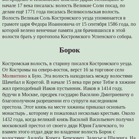
начале 17 века писалась: волость Великие Соли посад, по
делам ещё 1771 года писалась Великосольская волость.
Волость Великая Соль Костромского уезда упоминается в
грамоте царя Федора Иоанновича от 15 сентября 1586 года, по
которой велено венечные памяти для брачившихся в этой
волости брать у протопопа Костромского Успенского собора.
Борок
Костромская волость, в старину писался Костромского уезда.
От Костромы на северо-восток, верст 16 за торговое село
Молвитино
к Бую. Эта волость находилась между волостями
Шачебал и Корегой. В начале 15 века при реке Тебзе в хижине
жил преподобный Иаков пустынник. Иаков в 1414 году,
будучи в Москве, предрек государю Василию Дмитриевичу о
благополучном разрешении его супруги наследником
престола. Этот князь на месте хижины приказал основать
монастырь , которому и пожаловал несколько крестьян. Около
1432 года, когда великий князь Василий Васильевич получил
московский престол от своего дяди Юрия Галичского, то
взамен этого отдал дяде во владение волость Борок с
волостями: Андоба, Корега, Березовец, Залесье и Шиленга. На