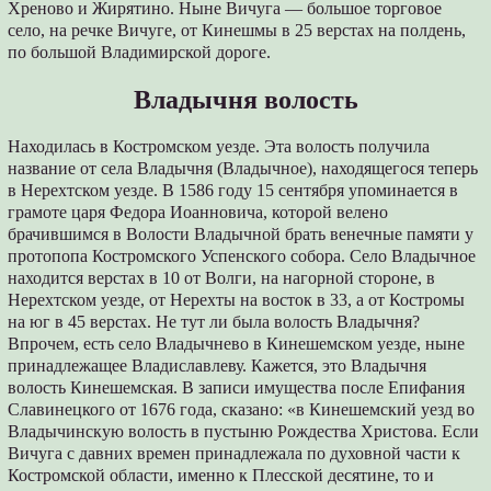
Хреново и Жирятино. Ныне Вичуга — большое торговое
село, на речке Вичуге, от Кинешмы в 25 верстах на полдень,
по большой Владимирской дороге.
Владычня волость
Находилась в Костромском уезде. Эта волость получила
название от села Владычня (Владычное), находящегося теперь
в Нерехтском уезде. В 1586 году 15 сентября упоминается в
грамоте царя Федора Иоанновича, которой велено
брачившимся в Волости Владычной брать венечные памяти у
протопопа Костромского Успенского собора. Село Владычное
находится верстах в 10 от Волги, на нагорной стороне, в
Нерехтском уезде, от Нерехты на восток в 33, а от Костромы
на юг в 45 верстах. Не тут ли была волость Владычня?
Впрочем, есть село Владычнево в Кинешемском уезде, ныне
принадлежащее Владиславлеву. Кажется, это Владычня
волость Кинешемская. В записи имущества после Епифания
Славинецкого от 1676 года, сказано: «в Кинешемский уезд во
Владычинскую волость в пустыню Рождества Христова. Если
Вичуга с давних времен принадлежала по духовной части к
Костромской области, именно к Плесской десятине, то и