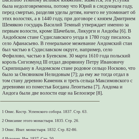
была недолговременна, потому что Юрий в следующем году,
перед смертью, разделяя уделы детям, ничего не упоминает об
этих волостях, а в 1440 году, при договоре с князем Дмитрием
Шемякою государь Василий Темный утверждает именно за
первым волости, кроме Шачебали, Ликурги и Андобы [6]. В
Андобском стане Судиславского уезда в 1780 году писалось
село Афанасьево. В генеральное межевание Андомский стан
был частью в Судиславском округе, например, село
Фефилово, частью в Буевском. 30 марта 1610 года польский
король Сигизмунд III отдал дво­рянину Петру Ивановичу
Скрипицыну в Андомском стане родовое сельцо Носково, что
было за Овсяником Нелидовым [7]; да ему же тогда отдал в
том стану деревню Каменик и треть сельца Максимовского с
деревнями из поместья Богдана Леонтьева [7]. Андома и
Андога были две волости еще на Белоозере [8].
1 Опис. Костр. Успенского собора. 1837. Стр. 63.
2 Описание этого монастыря. 1835. Стр. 26.
3 Опис. Ипат. монастыря. 1832. Стр. 82-86.
4 Историч. Изв. 1837. Стр. 50.