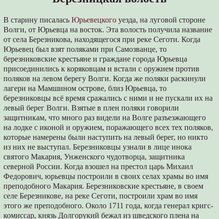
В старину писалась
Юрьевецкого
уезда, на луговой стороне
Волги, от Юрьевца на восток. Эта волость получила название
от села Березникова, находящегося при реке Сеготи. Когда
Юрьевец был взят поляками при Самозванце, то
березниковские крестьяне и граждане города Юрьевца
присоединились к коряковцам и встали с оружием против
поляков на левом берегу Волги. Когда же поляки раскинули
лагери на Мамшином острове, близ Юрьевца, то
березниковцы всё время сражались с ними и не пускали их на
левый берег Волги. Взятые в плен поляки говорили
защитникам, что много раз видели на Волге разъезжающего
на лодке с иконой и оружием, поражающего всех тех поляков,
которые намерены были наступить на левый берег, но никто
из них не выступал. Березниковцы узнали в лице инока
святого Макария, Унженского чудотворца, защитника
северной России. Когда взошел на престол царь Михаил
Федорович, юрьевцы построили в своих селах храмы во имя
преподобного Макария. Березниковские крестьяне, в своем
селе Березникове, на реке Сеготи, построили храм во имя
этого же преподобного. Около 1711 года, когда генерал кригс-
комиссар, князь Долгорукий бежал из шведского плена на