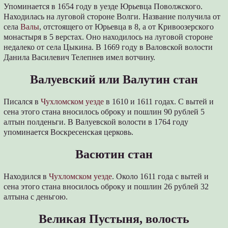
Упоминается в 1654 году в уезде Юрьевца Поволжского.
Находилась на луговой стороне Волги. Название получила от
села
Валы
, отстоящего от Юрьевца в 8, а от Кривоозерского
монастыря в 5 верстах. Оно находилось на луговой стороне
недалеко от села Цыкина. В 1669 году в Валовской волости
Данила Василевич Телепнев имел вотчину.
Валуевский или Валутин стан
Писался в
Чухломском уезде
в 1610 и 1611 годах. С вытей и
сена этого стана вносилось оброку и пошлин 90 рублей 5
алтын полденьги. В Валуевской волости в 1764 году
упоминается Воскресенская церковь.
Васютин стан
Находился в
Чухломском уезде
. Около 1611 года с вытей и
сена этого стана вносилось оброку и пошлин 26 рублей 32
алтына с деньгою.
Великая Пустыня, волость