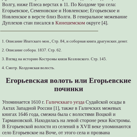
Волгу, ниже Плеса верстах в 11. По Колдоме три села:
Егорьевское, Семеновское и Новленское; Егорьевское и
Новленское в версте близ Волги. В генеральное межевание
Дуплехов стан писался в
Кинешемском
округе [4].
1. Описание Ипатскаго мон., Стр. 84, и соборная книга драгунских денег.
2. Описание собора. 1837. Стр. 62.
3. Взгляд на историю Костромы князя Козловского. Стр. 145.
4. Смотр. Колдомская волость.
Егорьевская волоть или Егорьевские
починки
Упоминается 1610 г.
Галичсккаго уезда
Судайской осады в
Актах Западной России [1], также в Галичских межевых
книгах 1646 года, смежна была с волостями Воцкой и
Тармановской. Находилась на левой стороне реки Костромы.
В Егорьевской волости из селений в XVII веке упоминаются
село Егорьевское на Воче, от этого села и прозвана