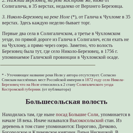
2. Нижний Березовец, на реке Костроме
же, ниже от
Солигалича, в 35 верстах, недалеко от Верхнего Березовца.
3. Николо-Березовец на реке Ноле
(*), от Галича к Чухломе в 35
верстах. Здесь каждую неделю бывает торг.
Первые два села в Солигаличском, а третье в Чухломском
уезде, по прямой дороге из Галича в Солигалич, если ехать не
на Чухлому, а прямо через озеро. Заметно, что волость
Березовец была тут, где село Николо-Березовец, в 1756 г.
упоминаемое Галичской провинции в Чухломской осаде.
* - Уточняющее название реки Ноли у автора отсутствует. Согласно
Спискам населённых мест Российской империи в
1872 году село Никола-
Березовец что на Ноле
относилось к 2 стану
Солигаличского уезда
Костромской губернии
. (от публикатора)
Большесольская волость
Находилась там, где ныне
посад Большие Соли
, упоминается в
начале 18 века. Иначе назывался
Высокосольский
стан. Из
деревень в том стане упоминаются: Пирогово, Дичково,
Богородское и Климовское княгини Дарьи Несвицкой. В