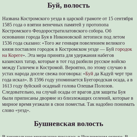
Буй, волость
Названа Костромского уезда в царской грамоте от 15 сентября
1585 года о взятии венечных памятей у протопопа
Костромского Феодоростратилатовского собора. Об
основании города Буя в Никоновской летописи под летом
1536 года сказано: «Того же генваря повелением великого
князя поставлен городок в Костромском уезде — Буй
городок
на Кореге
». Эта мера принята для удержания набегов
казанских татар, которые в тот год разбили русское войско
между Галичем и Костромой. Вероятно, по этому случаю в
устах народа доселе свежа поговорка: «
Буй
да Кадуй черт три
года искал». В 1596 году упоминается Буегородская осада, а в
1613 году буйский осадный голова Олешья Полозов.
Следовательно, на случай осады от врагов для защиты Буя
были приписаны дворяне из близлежащих селений, которые в
мирное время уезжали в свои поместья. Так надобно понимать
слово «уезд».
Бушневская волость
В генеральное межевание писалась в Чухломском округе. В