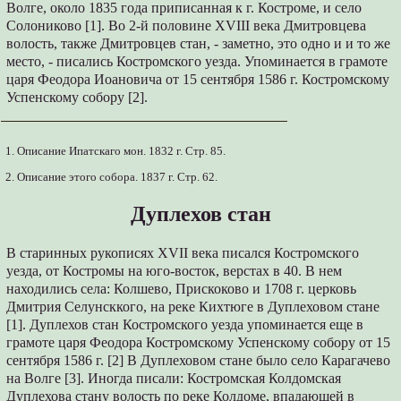
Волге, около 1835 года приписанная к г. Костроме, и село
Солониково [1]. Во 2-й половине XVIII века Дмитровцева
волость, также Дмитровцев стан, - заметно, это одно и и то же
место, - писались Костромского уезда. Упоминается в грамоте
царя Феодора Иоановича от 15 сентября 1586 г. Костромскому
Успенскому собору [2].
1. Описание Ипатскаго мон. 1832 г. Стр. 85.
2. Описание этого собора. 1837 г. Стр. 62.
Дуплехов стан
В старинных рукописях XVII века писался Костромского
уезда, от Костромы на юго-восток, верстах в 40. В нем
находились села: Колшево, Прискоково и 1708 г. церковь
Дмитрия Селунсккого, на реке Кихтюге в Дуплеховом стане
[1]. Дуплехов стан Костромского уезда упоминается еще в
грамоте царя Феодора Костромскому Успенскому собору от 15
сентября 1586 г. [2] В Дуплеховом стане было село Карагачево
на Волге [3]. Иногда писали: Костромская Колдомская
Дуплехова стану волость по реке Колдоме, впадающей в