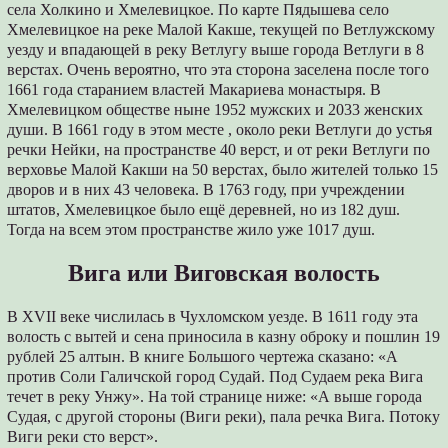
села Холкино и Хмелевицкое. По карте Пядышева село
Хмелевицкое на реке Малой Какше, текущей по Ветлужскому
уезду и впадающей в реку Ветлугу выше города Ветлуги в 8
верстах. Очень вероятно, что эта сторона заселена после того
1661 года старанием властей Макариева монастыря. В
Хмелевицком обществе ныне 1952 мужских и 2033 женских
души. В 1661 году в этом месте , около реки Ветлуги до устья
речки Нейки, на пространстве 40 верст, и от реки Ветлуги по
верховье Малой Какши на 50 верстах, было жителей только 15
дворов и в них 43 человека. В 1763 году, при учреждении
штатов, Хмелевицкое было ещё деревней, но из 182 душ.
Тогда на всем этом пространстве жило уже 1017 душ.
Вига или Виговская волость
В XVII веке числилась в Чухломском уезде. В 1611 году эта
волость с вытей и сена приносила в казну оброку и пошлин 19
рублей 25 алтын. В книге Большого чертежа сказано: «А
против Соли Галичской город Судай. Под Судаем река Вига
течет в реку Унжу». На той странице ниже: «А выше города
Судая, с другой стороны (Виги реки), пала речка Вига. Потоку
Виги реки сто верст».