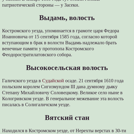
патриотической стороны — у Засеки.
Выдамь, волость
Костромского уезда, упоминается в грамоте царя Федора
Иоанновича от 15 сентября 1585 года, согласно которой
вступающим в брак в волости Выдамь надлежало брать
венечные памяти у протопопа Костромского
Феодоростратилатовского собора.
Высокосельская волость
Галичского уезда в
Судайской
осаде. 21 сентября 1610 года
польским королем Сигизмундом III дана думному дьяку
Степану Михайловичу Соловецкому. Великое село ныне в
Кологривском уезде. В генеральное межевание эта волость
писалась в Солигаличском уезде.
Вятский стан
Находился в Костромском уезде, от Нерехты верстах в 30-ти