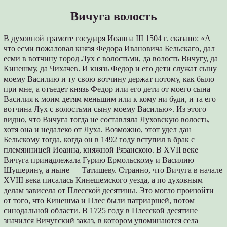
Вичуга волость
В духовной грамоте государя Иоанна III 1504 г. сказано: «А
что есми пожаловал князя Федора Ивановича Бельскаго, дал
есми в вотчину город Лух с волостьми, да волость Вичугу, да
Кинешму, да Чихачев. И князь Федор и его дети служат сыну
моему Василию и ту свою вотчину держат потому, как было
при мне, а отъедет князь Федор или его дети от моего сына
Василия к моим детям меньшим или к кому ни буди, и та его
вотчина Лух с волостьми сыну моему Василью». Из этого
видно, что Вичуга тогда не составляла Луховскую волость,
хотя она и недалеко от Луха. Возможно, этот удел дан
Бельскому тогда, когда он в 1492 году вступил в брак с
племянницей Иоанна, княжной Рязанскою. В XVII веке
Вичуга принадлежала Гурию Ермольскому и Василию
Шушерину, а ныне — Татищеву. Странно, что Вичуга в начале
XVIII века писалась Кинешемского уезда, а по духовным
делам зависела от Плесской десятины. Это могло произойти
от того, что Кинешма и Плес были патриаршей, потом
синодальной области. В 1725 году в Плесской десятине
значился Вичугский заказ, в котором упоминаются села