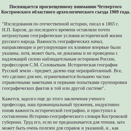
Посвящается просвещенному вниманию Четвертого
Костромского областного археологического съезда 1909 года.
"Изследования по отечественной истории, писал в 1865 г.
Н.П. Барсов, до последнего времени оставляли почти
нетронутыми географические условия исторической жизни
русского народа. Важность географических начал,
направляющие и регулирующие их влияние впервые были
указаны, хотя, может быть, не доказаны и не проведены с
надлежащей силою наблюдательным историком России,
профессором С.М. Соловьевым. Историческая география
Русской земли - предмет, далеко еще неразработанный. Все,
что сделано для нее, ограничивается большею частью
отрывочными заметками и первыми попытками группировки
географических фактов в той или другой системе".
Кажется, задолго еще до этого заключения ученого
профессора, наш провинциальный труженик, индуктивно
поняв важность исторической географии, и приступил к
составлению Историко-географического словаря Костромской
губернии. Труд его, если не предназначается для чтения, зато
может быть очень полезен для справок и указаний, и , как