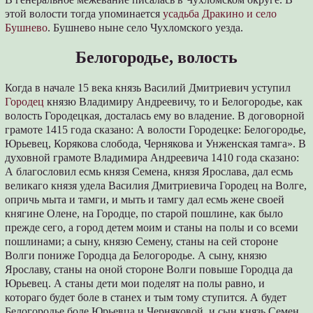
этой волости тогда упоминается
усадьба Дракино и село
Бушнево
. Бушнево ныне село Чухломского уезда.
Белогородье, волость
Когда в начале 15 века князь Василий Дмитриевич уступил
Городец
князю Владимиру Андреевичу, то и Белогородье, как
волость Городецкая, досталась ему во владение. В договорной
грамоте 1415 года сказано: А волости Городецке: Белогородье,
Юрьевец, Корякова слобода, Чернякова и Унженская тамга». В
духовной грамоте Владимира Андреевича 1410 года сказано:
А благословил есмь князя Семена, князя Ярослава, дал есмь
великаго князя удела Василия Дмитриевича Городец на Волге,
опричь мыта и тамги, и мыть и тамгу дал есмь жене своей
княгине Олене, на Городце, по старой пошлине, как было
прежде сего, а город детем моим и станы на полы и со всеми
пошлинами; а сыну, князю Семену, станы на сей стороне
Волги пониже Городца да Белогородье. А сыну, князю
Ярославу, станы на оной стороне Волги повыше Городца да
Юрьевец. А станы дети мои поделят на полы равно, и
котораго будет боле в станех и тым тому ступится. А будет
Белогородье боле Юрьевца и Черняковой, и сын князь Семен