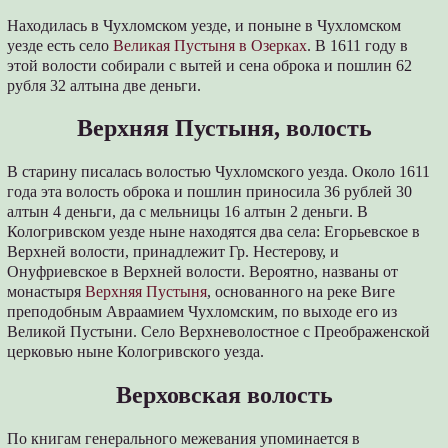
Находилась в Чухломском уезде, и поныне в Чухломском
уезде есть село
Великая Пустыня в Озерках
. В 1611 году в
этой волости собирали с вытей и сена оброка и пошлин 62
рубля 32 алтына две деньги.
Верхняя Пустыня, волость
В старину писалась волостью Чухломского уезда. Около 1611
года эта волость оброка и пошлин приносила 36 рублей 30
алтын 4 деньги, да с мельницы 16 алтын 2 деньги. В
Кологривском уезде ныне находятся два села: Егорьевское в
Верхней волости, принадлежит Гр. Нестерову, и
Онуфриевское в Верхней волости. Вероятно, названы от
монастыря
Верхняя Пустыня
, основанного на реке Виге
преподобным Авраамием Чухломским, по выходе его из
Великой Пустыни. Село Верхневолостное с Преображенской
церковью ныне Кологривского уезда.
Верховская волость
По книгам генерального межевания упоминается в