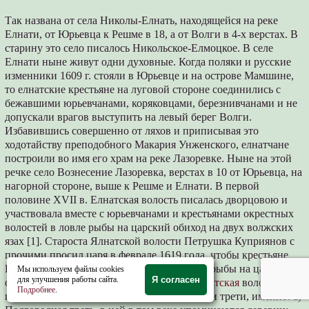
Так названа от села Николы-Елнать, находящейся на реке
Елнати, от Юрьевца к Решме в 18, а от Волги в 4-х верстах. В
старину это село писалось Никольское-Елмоцкое. В селе
Елнати ныне живут одни духовные. Когда поляки и русские
изменники 1609 г. стояли в Юрьевце и на острове Мамшине,
то елнатские крестьяне на луговой стороне соединились с
бежавшими юрьевчанами, коряковцами, березнивчанами и не
допускали врагов выступить на левый берег Волги.
Избавившись совершенно от ляхов и приписывая это
ходотайству преподобного Макария Унженского, елнатчане
построили во имя его храм на реке Лазоревке. Ныне на этой
речке село Вознесение Лазоревка, верстах в 10 от Юрьевца, на
нагорной стороне, выше к Решме и Елнати. В первой
половине XVII в. Елнатская волость писалась дворцовою и
участвовала вместе с юрьевчанами и крестьянами окрестных
волостей в ловле рыбы на царский обиход на двух волжских
язах [1]. Староста Ялнатской волости Петрушка Куприянов с
прочими просил царя в феврале 1619 года, чтобы крестьяне
Коряковской волости помогали им в ловле рыбы на царский
Мы используем файлы cookies
для улучшения работы сайта.
Я согласен
обиход и в ямской гоньбе. В XVII веке
Елнатская
волость
Подробнее
.
писалась дворцовою и тогда делилась на три трети, именно: a)