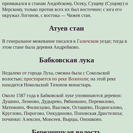
примыкался к станам Андобскому, Осеку, Сущеву (Сущову) и
Мерскому, только против всех их был восточнее; с юга его
окружал Логинов, с востока — Чижев стан.
Атуев стан
В генеральное межевание писался в
Галичском
уезде; тогда в
этом стане была деревня Андрейково.
Бабковская лука
Недалеко от города Луха, смежна была с Сокольской
волостью;
простирается по реке Возополи
; на этой реке
находится Никольский Тихонов монастырь.
Около 1587 года в Бабковской луке упоминаются деревни:
Душино, Леоново, Дудырево, Рябинкино, Перемилово,
Матюкино, Филисцово, Высокое, Осташево, Подвигалово,
Круглово, Пирогово, Онкудиново, Поповская Дристелиха;
починки: Алексин, Моисеев, Вырцы, Оношково.
Березницкая волость