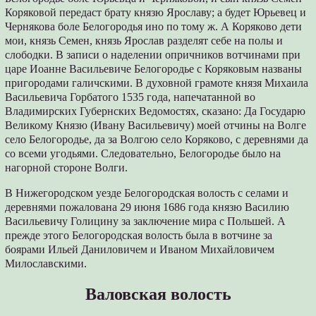
Коряковой передаст брату князю Ярославу; а будет Юрьевец и
Чернякова боле Белогородья ино по тому ж. А Коряково дети
мои, князь Семен, князь Ярослав разделят себе на полы и
слободки. В записи о наделении опричников вотчинами при
царе Иоанне Васильевиче Белогородье с Коряковым названы
пригородами галичскими. В духовной грамоте князя Михаила
Васильевича Горбатого 1535 года, напечатанной во
Владимирских Губернских Ведомостях, сказано: Да Государю
Великому Князю (Ивану Васильевичу) моей отчины на Волге
село Белогородье, да за Волгою село Коряково, с деревнями да
со всеми угодьями. Следовательно, Белогородье было на
нагорной стороне Волги.
В Нижегородском уезде Белогородская волость с селами и
деревнями пожалована 29 июня 1686 года князю Василию
Васильевичу Голицину за заключение мира с Польшей. А
прежде этого Белогородская волость была в вотчине за
боярами Ильей Даниловичем и Иваном Михайловичем
Милославскими.
Валовская волость