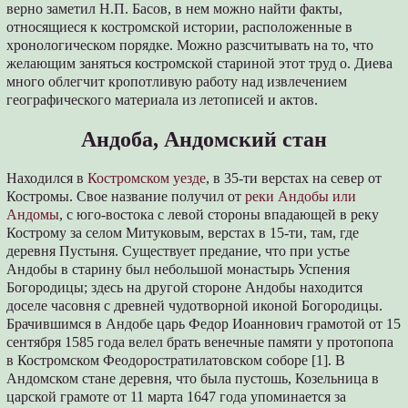
верно заметил Н.П. Басов, в нем можно найти факты,
относящиеся к костромской истории, расположенные в
хронологическом порядке. Можно разсчитывать на то, что
желающим заняться костромской стариной этот труд о. Диева
много облегчит кропотливую работу над извлечением
географического материала из летописей и актов.
Андоба, Андомский стан
Находился в
Костромском уезде
, в 35-ти верстах на север от
Костромы. Свое название получил от
реки Андобы или
Андомы
, с юго-востока с левой стороны впадающей в реку
Кострому за селом Митуковым, верстах в 15-ти, там, где
деревня Пустыня. Существует предание, что при устье
Андобы в старину был небольшой монастырь Успения
Богородицы; здесь на другой стороне Андобы находится
доселе часовня с древней чудотворной иконой Богородицы.
Брачившимся в Андобе царь Федор Иоаннович грамотой от 15
сентября 1585 года велел брать венечные памяти у протопопа
в Костромском Феодоростратилатовском соборе [1]. В
Андомском стане деревня, что была пустошь, Козельница в
царской грамоте от 11 марта 1647 года упоминается за