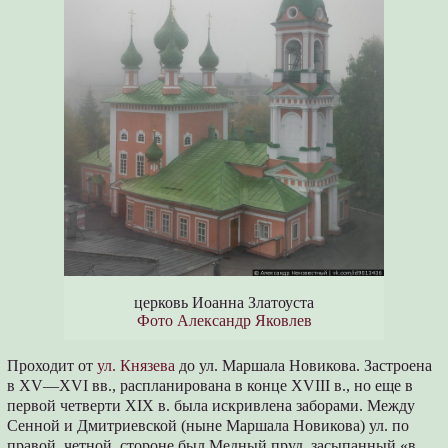
церковь Иоанна Златоуста
Фото Александр Яковлев
Проходит от
ул. Князева
до ул. Маршала Новикова. Застроена
в XV—XVI вв., распланирована в конце XVIII в., но еще в
первой четверти XIX в. была искривлена заборами. Между
Сенной и Дмитриевской (ныне Маршала Новикова) ул. по
правой, четной, стороне был Медный пруд, засыпанный «в