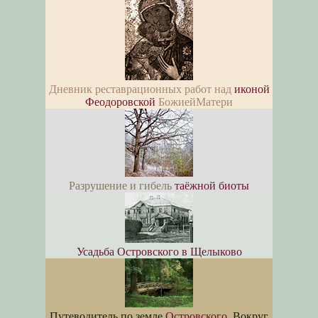
Дневник реставрационных работ над
иконой
Феодоровской
БожиейМатери
Разрушение и гибель
таёжной биоты
Усадьба Островского в Щелыково
Путеводитель по земле
Островского
. Вокруг