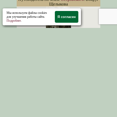
Щелыкова
Мы используем файлы cookies
для улучшения работы сайта.
Я согласен
Подробнее
.
Красильниковскии сельский совет
Галичского
района
Село Березовец раньше называлось
Николо-
Березовец
, по имени построенной здесь
Никольской церкви
Город Галич
. Промыслы Галича. Ссыльные в
Галиче