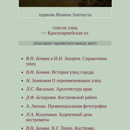
церковь Иоанна Златоуста
список улиц
<<
Красноармейская ул.
описание примечательных мест
В.Н. Бочков и И.Н. Захаров.
Справочник
улиц
В.Н. Бочков.
История улиц города
Н. Зонтиков
О переименовании улиц
Л.С. Васильев.
Архитектура края
Д.Ф. Белоруков.
Костромской район
А. Анохин.
Провинциальная фотография
Л.А. Колгушкин.
Будничный день
костромича
В.Н. Бочков, К.Г. Тороп.
Кострома: