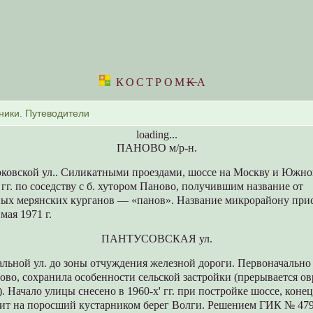
КОСТРОМ
K
А
loading...
ПАНОВО м/р-н.
ковской ул.. Силикатными проездами, шоссе на Москву и Южной
е гг. по соседству с б. хутором Паново, получившим название от
ых мерянских курганов — «панов». Название микрорайону при
мая 1971 г.
ПАНТУСОВСКАЯ ул.
альной ул. до зоны отчуждения железной дороги. Первоначально
сово, сохранила особенности сельской застройки (прерывается ов
). Начало улицы снесено в 1960-х' гг. при постройке шоссе, коне
ит на поросший кустарником берег Волги. Решением ГИК № 479