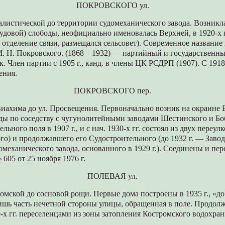
ПОКРОВСКОГО ул.
алистической до территории судомеханического завода. Возникла
удовой) слободы, неофициально именовалась Верхней, в 1920-х 
рь отделение связи, размещался сельсовет). Современное название
 М. Н. Покровского. (1868—1932) — партийный и государственны
к. Член партии с 1905 г., канд. в члены ЦК РСДРП (1907). С 1918
ения.
ПОКРОВСКОГО пер.
виахима до ул. Просвещения. Первоначально возник на окраине 
ды по соседству с чугунолитейными заводами Шестинского и Боб
льного поля в 1907 г., и с нач. 1930-х гг. состоял из двух переу
ого) и продолжавшего его Судостроительного (до 1932 г. — Заво
омеханического завода, основанного в 1929 г.). Соединены и п
05 от 25 ноября 1976 г.
ПОЛЕВАЯ ул.
ромской до сосновой рощи. Первые дома построены в 1935 г., «до 
ишь часть нечетной стороны улицы, обращенная в поле. Продол
50-х гг. переселенцами из зоны затопления Костромского водохра