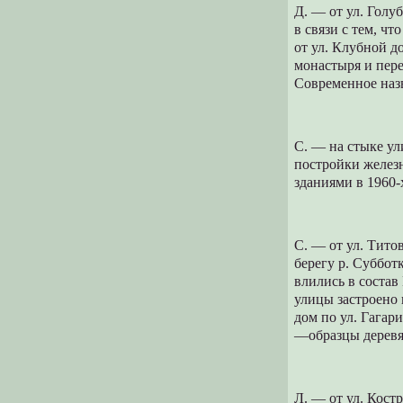
Д. — от ул. Голу
в связи с тем, 
от ул. Клубной д
монастыря и пер
Современное наз
С. — на стыке ул
постройки желез
зданиями в 1960-х
С. — от ул. Тито
берегу р. Суббот
влились в состав
улицы застроено 
дом по ул. Гагар
—образцы деревя
Л. — от ул. Кост