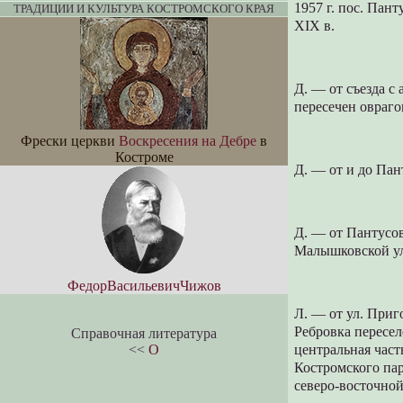
1957 г. пос. Пан
ТРАДИЦИИ И КУЛЬТУРА КОСТРОМСКОГО КРАЯ
XIX в.
Д. — от съезда с
пересечен оврагом
Фрески церкви
Воскресения на Дебре
в
Костроме
Д. — от и до Па
Д. — от Пантусов
Малышковской ул.
ФедорВасильевичЧижов
Л. — от ул. Приг
Ребровка пересел
Справочная литература
<<
О
центральная часть
Костромского пар
северо-восточно