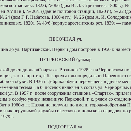
вской заставы, 1823), № 8/6 (дом И. Л. Стригалева, 1800 г.), № 
ц XVIII в.), № 20/1 (здание почтовой станции, 1820 г.), № 22 (д
№ 24 (дом Г. Г. Набатова, 1860-е гг.), № 26 (дом А. И. Солодовнико
вниковых, 1820), № 48/6 (корпус арестантских рот, 1839) — па
ПЕСОЧНАЯ ул.
ина до ул. Партизанской. Первый дом построен в 1956 г. на месте
ПЕТРКОВСКИЙ бульвар
тской до стадиона «Спартак». Возник в 1928 г. на Черновском по
вщик, т. к. напротив, в б. корпусах льнопрядильни Царевского (
фабрика обуви. В 1936 г. фабрика обуви перемещена в другое мес
Ременная тесьма», а б. поселок включен в состав ул. Черноречье
тской ул. В 1957 г., после сооружения стадиона «Спартак», приле
ны в особую улицу, названную Парковой, т. к. рядом со стадио
збит в 1960-х гг. Название получил по имени города-побратима П
«в знак нерушимой дружбы советского и польского народов» п
 1979 г.
ПОДГОРНАЯ ул.