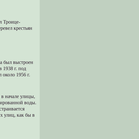
л Троице-
ревел крестьян
на был выстроен
 1938 г. под
 около 1956 г.
 в начале улицы,
азированной воды.
страивается
х улиц, как бы в