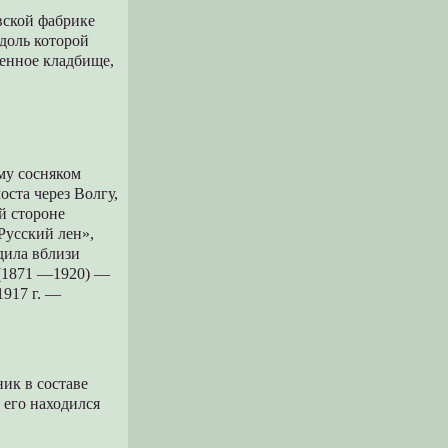
овской фабрике
вдоль которой
менное кладбище,
ему сосняком
оста через Волгу,
ой стороне
Русский лен»,
одила вблизи
 (1871 —1920) —
1917 г. —
ник в составе
е его находился