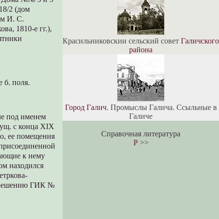
18/2 (дом
ом И. С.
ва, 1810-е гг.),
мятники
Красильниковскии сельский совет
Галичского
района
 б. поля.
Город Галич
. Промыслы Галича. Ссыльные в
Галиче
ле под именем
сущ. с конца XIX
Справочная литература
то, ее помещения
Р
>>
, присоединенной
гающие к нему
ном находился
етркова-
о решению ГИК №