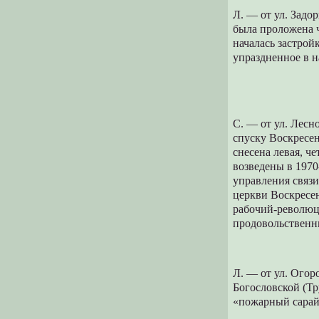
Л. — от ул. Задо
была проложена ч
началась застрой
упраздненное в на
С. — от ул. Лесн
спуску Воскресен
снесена левая, ч
возведены в 1970
управления связи
церкви Воскресен
рабочий-революци
продовольственн
Л. — от ул. Огор
Богословской (Тру
«пожарный сарай