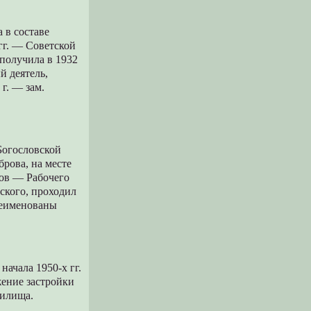
 в составе
гг. — Советской
 получила в 1932
й деятель,
 г. — зам.
Богословской
рова, на месте
лков — Рабочего
дского, проходил
ереименованы
начала 1950-х гг.
жение застройки
нилища.