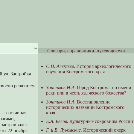
Словари, справочники, путеводители
С.И. Алексеев.
История археологического
изучения Костромского края
 ул. Застройка
своено решением
Зонтиков Н.А.
Город Кострома: по имени
реки или в честь языческого божества?
Зонтиков Н.А.
Восстановление
исторических названий Костромского
края
 — составная
рагами,
Е.А. Белов.
Культурные сокровища России
ц застраивался
Г. и В. Лукомские.
Исторический очерк
 от 22 ноября