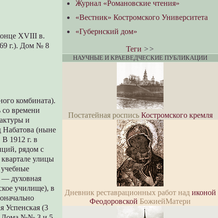
Журнал «Романовские чтения»
«Вестник» Костромского Университета
«Губернский дом»
онце XVIII в.
9 г.). Дом № 8
Теги
>>
НАУЧНЫЕ И КРАЕВЕДЧЕСКИЕ ПУБЛИКАЦИИ
ного комбината).
ь со времени
Постатейная роспись
Костромского кремля
фактуры и
од Набатова (ныне
В 1912 г. в
нций, рядом с
м квартале улицы
т учебные
г. — духовная
ское училище), в
Дневник реставрационных работ над
иконой
воначально
Феодоровской
БожиейМатери
я Успенская (3
. Дома №№ 3 и 5