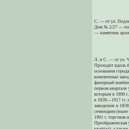
С. — от ул. Подл
Дом № 2/27 — пож
— памятник архи
Л. и С. — от ул.
Проходит вдоль б
основания города
кожевенные завод
фанерный комбина
первом квартале 
которым в 1890 г
в 1839—1917 гг. 
заведения: в 185
семинария (ныне 
1901 г. торговая
Преображенская у
квартал), а такж