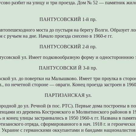
тусово разбит на улицу и три проезда. Дом № 52 — памятник жи
ПАНТУСОВСКИЙ 1-й пр.
 автопешеходного моста до пустыря на берегу Волги. Образует 
 с ручьем на дне. Начало проезда снесено в 1960-е гг.
ПАНТУСОВСКИЙ 2-й пр.
нтусовской ул. Имеет подковообразную форму и одностороннюю з
ПАНТУСОВСКИ Й 3-й пр.
ской ул. до повертки на Малышково. Имеет три проулка в сторо
, по нечетной стороне — овраги. Конец проезда застроен в 1960-
ПАРТИЗАНСКАЯ ул.
ородной до ул. Речной (в пос. РТС). Первые дома построены в пол
енцами из деревень Костромского и Молвитинского районов в 19
 и конец улицы застраивались в 1950 1960-х гг. Названа в память
тизанского отряда, сформированного в нач. 1918 г. и героическ
й Украине с германскими оккупантами и бандами националистов