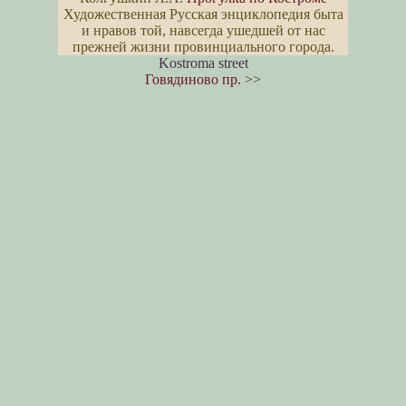
Художественная Русская энциклопедия быта
и нравов той, навсегда ушедшей от нас
прежней жизни провинциального города.
Kostroma street
Говядиново пр.
>>