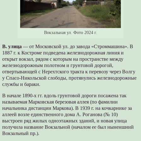
Вокзальная ул. Фото 2024 г.
В. улица
— от Московской ул. до завода «Строммашина». В
1887 г. к Костроме подведена железнодорожная линия и
открыт вокзал, рядом с которым на пространстве между
железнодорожным полотном и грунтовой дорогой,
отвертывающей с Нерехтского тракта к перевозу через Волгу
у Спасо-Никольской слободы, протянулись железнодорожные
службы и бараки.
В начале 1890-х гг. вдоль грунтовой дороги посажена так
называемая Марковская березовая аллея (по фамилии
начальника дистанции Маркова). В 1939 г. на кочкарнике за
аллеей возле единственного дома А. Роганова (№ 10)
выстроен ряд жилых одноэтажных зданий, и новая улица
получила название Вокзальной (началом ее был ныненшний
Вокзальный пр.).