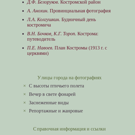
Д.Ф. Белоруков.
Костромской район
А. Анохин.
Провинциальная фотография
Л.А. Колгушкин.
Будничный день
костромича
В.Н. Бочков, К.Г. Тороп.
Кострома:
путеводитель
П.Е. Навоев.
План Костромы (1913 г. с
церквями)
Улицы города на фотографиях
×
C высоты птичьего полета
×
Вечер в свете фонарей
×
Заснеженные виды
×
Репортажные и жанровые
Справочная информация и ссылки