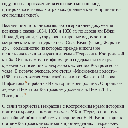
году, оно на протяжении всего советского периода
цитировалось только в отрывках (в нашей книге приводится
его полный текст).
Важнейшим источником являются архивные документы –
ревизские сказки 1834, 1850 и 1858 гг. по деревням Вёжи,
Шода, Дворищи, Сухоруково, клировые ведомости и
метрические книги церквей сёл Спас-Вёжи (Спас), Жарки и
др., – большинство из которых прежде никогда не
использовалось при изучении темы «Некрасов и Костромской
край». Очень важную информацию содержат также труды
краеведов, писавших о некрасовских местах Костромского
уезда. В первую очередь, это статья «Мисковская волость»
(1882 г.) настоятеля Успенской церкви с. Жарки о. Иакова
6
Нифонтова
и работа «Из истории моей родины. О прошлом
деревни Вёжи под Костромой» уроженца д. Вёжи Л. П.
7
Пискунова
.
О связи творчества Некрасова с Костромским краем историки
и литературоведы писали с начала XX в. Первую попытку
дать общий обзор этой темы предпринял Н. Н. Виноградов в
статье «Костромские мотивы в произведениях Некрасова»,