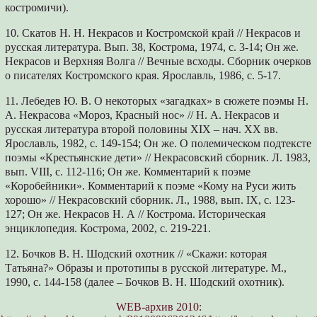
костромичи).
10. Скатов Н. Н. Некрасов и Костромской край // Некрасов и
русская литература. Вып. 38, Кострома, 1974, с. 3-14; Он же.
Некрасов и Верхняя Волга // Вечные всходы. Сборник очерков
о писателях Костромского края. Ярославль, 1986, с. 5-17.
11. Лебедев Ю. В. О некоторых «загадках» в сюжете поэмы Н.
А. Некрасова «Мороз, Красный нос» // Н. А. Некрасов и
русская литература второй половины XIX – нач. XX вв.
Ярославль, 1982, с. 149-154; Он же. О полемическом подтексте
поэмы «Крестьянские дети» // Некрасовский сборник. Л. 1983,
вып. VIII, c. 112-116; Он же. Комментарий к поэме
«Коробейники». Комментарий к поэме «Кому на Руси жить
хорошо» // Некрасовский сборник. Л., 1988, вып. IX, с. 123-
127; Он же. Некрасов Н. А // Кострома. Историческая
энциклопедия. Кострома, 2002, с. 219-221.
12. Бочков В. Н. Шодский охотник // «Скажи: которая
Татьяна?» Образы и прототипы в русской литературе. М.,
1990, с. 144-158 (далее – Бочков В. Н. Шодский охотник).
WEB-архив 2010: