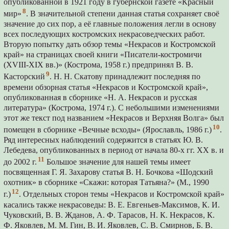
опубликованной в 1921 году в губернской газете «Красный
8
мир»
. В значительной степени данная статья сохраняет своё
значение до сих пор, а её главные положения легли в основу
всех последующих костромских некрасоведческих работ.
Вторую попытку дать обзор темы «Некрасов и Костромской
край» на страницах своей книги «Писатели-костромичи
(XVIII-XIX вв.)» (Кострома, 1958 г.) предпринял В. В.
9
Касторский
. Н. Н. Скатову принадлежит последняя по
времени обзорная статья «Некрасов и Костромской край»,
опубликованная в сборнике «Н. А. Некрасов и русская
литература» (Кострома, 1974 г.). С небольшими изменениями
этот же текст под названием «Некрасов и Верхняя Волга» был
10
помещен в сборнике «Вечные всходы» (Ярославль, 1986 г.)
.
Ряд интересных наблюдений содержится в статьях Ю. В.
Лебедева, опубликованных в период от начала 80-х гг. XX в. и
11
до 2002 г.
Большое значение для нашей темы имеет
посвященная Г. Я. Захарову статья В. Н. Бочкова «Шодский
охотник» в сборнике «Скажи: которая Татьяна?» (М., 1990
12
г.)
. Отдельных сторон темы «Некрасов и Костромской край»
касались также некрасоведы: В. Е. Евгеньев-Максимов, К. И.
Чуковский, В. В. Жданов, А. Ф. Тарасов, Н. К. Некрасов, К.
Ф. Яковлев, М. М. Гин, В. И. Яковлев, С. В. Смирнов, Б. В.