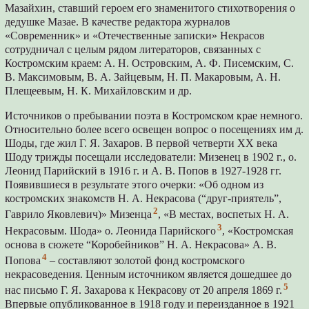
Мазайхин, ставший героем его знаменитого стихотворения о
дедушке Мазае. В качестве редактора журналов
«Современник» и «Отечественные записки» Некрасов
сотрудничал с целым рядом литераторов, связанных с
Костромским краем: А. Н. Островским, А. Ф. Писемским, С.
В. Максимовым, В. А. Зайцевым, Н. П. Макаровым, А. Н.
Плещеевым, Н. К. Михайловским и др.
Источников о пребывании поэта в Костромском крае немного.
Относительно более всего освещен вопрос о посещениях им д.
Шоды, где жил Г. Я. Захаров. В первой четверти XX века
Шоду трижды посещали исследователи: Мизенец в 1902 г., о.
Леонид Парийский в 1916 г. и А. В. Попов в 1927-1928 гг.
Появившиеся в результате этого очерки: «Об одном из
костромских знакомств Н. А. Некрасова (“друг-приятель”,
2
Гаврило Яковлевич)» Мизенца
, «В местах, воспетых Н. А.
3
Некрасовым. Шода» о. Леонида Парийского
, «Костромская
основа в сюжете “Коробейников” Н. А. Некрасова» А. В.
4
Попова
– составляют золотой фонд костромского
некрасоведения. Ценным источником является дошедшее до
5
нас письмо Г. Я. Захарова к Некрасову от 20 апреля 1869 г.
Впервые опубликованное в 1918 году и переизданное в 1921