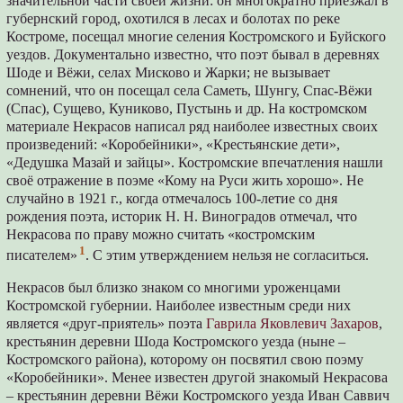
значительной части своей жизни: он многократно приезжал в
губернский город, охотился в лесах и болотах по реке
Костроме, посещал многие селения Костромского и Буйского
уездов. Документально известно, что поэт бывал в деревнях
Шоде и Вёжи, селах Мисково и Жарки; не вызывает
сомнений, что он посещал села Саметь, Шунгу, Спас-Вёжи
(Спас), Сущево, Куниково, Пустынь и др. На костромском
материале Некрасов написал ряд наиболее известных своих
произведений: «Коробейники», «Крестьянские дети»,
«Дедушка Мазай и зайцы». Костромские впечатления нашли
своё отражение в поэме «Кому на Руси жить хорошо». Не
случайно в 1921 г., когда отмечалось 100-летие со дня
рождения поэта, историк Н. Н. Виноградов отмечал, что
Некрасова по праву можно считать «костромским
1
писателем»
. С этим утверждением нельзя не согласиться.
Некрасов был близко знаком со многими уроженцами
Костромской губернии. Наиболее известным среди них
является «друг-приятель» поэта
Гаврила Яковлевич Захаров
,
крестьянин деревни Шода Костромского уезда (ныне –
Костромского района), которому он посвятил свою поэму
«Коробейники». Менее известен другой знакомый Некрасова
– крестьянин деревни Вёжи Костромского уезда Иван Саввич