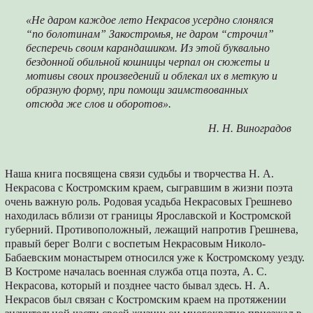
«Не даром каждое лето Некрасов усердно слонялся
“по болотинам” Закостромья, не даром “строчил”
бесперечь своим карандашиком. Из этой буквально
бездонной обильной кошницы черпал он сюжеты и
мотивы своих произведений и облекал их в меткую и
образную форму, при помощи заимствованных
отсюда же слов и оборотов».
Н. Н. Виноградов
Наша книга посвящена связи судьбы и творчества Н. А.
Некрасова с Костромским краем, сыгравшим в жизни поэта
очень важную роль. Родовая усадьба Некрасовых Грешнево
находилась вблизи от границы Ярославской и Костромской
губерний. Противоположный, лежащий напротив Грешнева,
правый берег Волги с воспетым Некрасовым Николо-
Бабаевским монастырем относился уже к Костромскому уезду.
В Костроме началась военная служба отца поэта, А. С.
Некрасова, который и позднее часто бывал здесь. Н. А.
Некрасов был связан с Костромским краем на протяжении