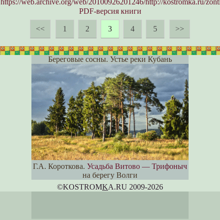
https://web.archive.org/web/20100926201246/http://kostromka.ru/zon
PDF-версия книги
<<
1
2
3
4
5
>>
Береговые сосны. Устье реки Кубань
Г.А. Короткова.
Усадьба Витово — Трифоныч
на берегу Волги
©KOSTROM
K
A.RU 2009-2026