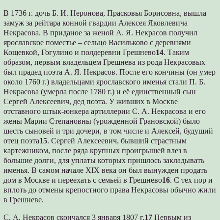
В 1736 г. дочь Б. И. Неронова, Прасковья Борисовна, вышла
замуж за рейтара конной гвардии Алексея Яковлевича
Некрасова. В приданое за женой А. Я. Некрасов получил
ярославское поместье – сельцо Васильково с деревнями
Кощевкой, Гогулино и полдеревни Грешнево
14
. Таким
образом, первым владельцем Грешнева из рода Некрасовых
был прадед поэта А. Я. Некрасов. После его кончины (он умер
около 1760 г.) владельцами ярославского именья стали П. Б.
Некрасова (умерла после 1780 г.) и её единственный сын
Сергей Алексеевич, дед поэта. У живших в Москве
отставного штык-юнкера артиллерии С. А. Некрасова и его
жены Марии Степановны (урожденной Грановской) было
шесть сыновей и три дочери, в том числе и Алексей, будущий
отец поэта
15
. Сергей Алексеевич, бывший страстным
картежником, после ряда крупных проигрышей влез в
большие долги, для уплаты которых пришлось закладывать
именья. В самом начале XIX века он был вынужден продать
дом в Москве и переехать с семьей в Грешнево
16
. С тех пор и
вплоть до отмены крепостного права Некрасовы обычно жили
в Грешневе.
С. А. Некрасов скончался 3 января 1807 г.
17
Первым из