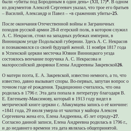
были «убиты под Бородиным в один день» (XII, 17)
*
. В одном
из документов Алексей Сергеевич указал, что трое его братьев
– Василий, Александр и Павел – «в сражениях убиты»
25
.
После окончания Отечественной войны и Заграничных
походов русской армии 28-й егерский полк, в котором служил
А. С. Некрасов, стоял на западных рубежах империи, в
Винницком уезде Подольской губернии. Здесь А. С. Некрасов
и познакомился со своей будущей женой. 11 ноября 1817 года
в Успенской церкви местечка Юзвин Винницкого уезда
состоялось венчание поручика А. С. Некрасова и
малороссийской дворянки Елены Андреевны Закревской
26
.
О матери поэта, Е. А. Закревской, известно немного, а то, что
известно, давно вызывает споры. Во-первых, запутан вопрос о
точном годе её рождения. Традиционно считалось, что она
родилась в 1796 г. Эта дата попала в литературу благодаря В.
Е. Евгеньеву-Максимову, который в 1913 году видел в
метрической книге церкви с. Абакумцева запись о её кончине:
«1841 года, 29 июля умерла от чахотки у майора Алексея
Сергеевича жена его, Елена Андреевна, 45 лет отроду»
27
.
Согласно данной записи, Елена Андреевна родилась в 1796 г.,
и до недавнего времени эта дата являлась общепринятой.