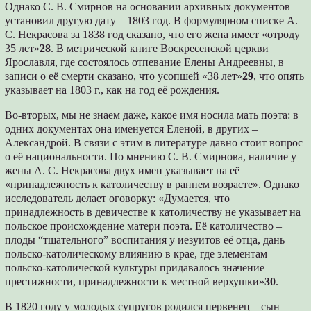
Однако С. В. Смирнов на основании архивных документов
установил другую дату – 1803 год. В формулярном списке А.
С. Некрасова за 1838 год сказано, что его жена имеет «отроду
35 лет»
28
. В метрической книге Воскресенской церкви
Ярославля, где состоялось отпевание Елены Андреевны, в
записи о её смерти сказано, что усопшей «38 лет»
29
, что опять
указывает на 1803 г., как на год её рождения.
Во-вторых, мы не знаем даже, какое имя носила мать поэта: в
одних документах она именуется Еленой, в других –
Александрой. В связи с этим в литературе давно стоит вопрос
о её национальности. По мнению С. В. Смирнова, наличие у
жены А. С. Некрасова двух имен указывает на её
«принадлежность к католичеству в раннем возрасте». Однако
исследователь делает оговорку: «Думается, что
принадлежность в девичестве к католичеству не указывает на
польское происхождение матери поэта. Её католичество –
плоды “тщательного” воспитания у иезуитов её отца, дань
польско-католическому влиянию в крае, где элементам
польско-католической культуры придавалось значение
престижности, принадлежности к местной верхушки»
30
.
В 1820 году у молодых супругов родился первенец – сын