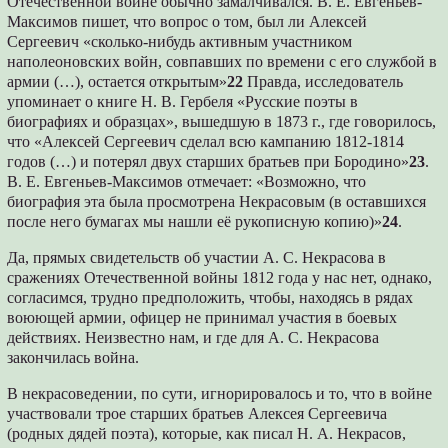
Отечественной войне обычно замалчивался. В. Е. Евгеньев-
Максимов пишет, что вопрос о том, был ли Алексей
Сергеевич «сколько-нибудь активным участником
наполеоновских войн, совпавших по времени с его службой в
армии (…), остается открытым»
22
Правда, исследователь
упоминает о книге Н. В. Гербеля «Русские поэты в
биографиях и образцах», вышедшую в 1873 г., где говорилось,
что «Алексей Сергеевич сделал всю кампанию 1812-1814
годов (…) и потерял двух старших братьев при Бородино»
23
.
В. Е. Евгеньев-Максимов отмечает: «Возможно, что
биография эта была просмотрена Некрасовым (в оставшихся
после него бумагах мы нашли её рукописную копию)»
24
.
Да, прямых свидетельств об участии А. С. Некрасова в
сражениях Отечественной войны 1812 года у нас нет, однако,
согласимся, трудно предположить, чтобы, находясь в рядах
воюющей армии, офицер не принимал участия в боевых
действиях. Неизвестно нам, и где для А. С. Некрасова
закончилась война.
В некрасоведении, по сути, игнорировалось и то, что в войне
участвовали трое старших братьев Алексея Сергеевича
(родных дядей поэта), которые, как писал Н. А. Некрасов,