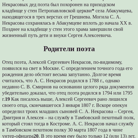
Некрасовых дед поэта был похоронен на приходском
кладбище у стен Петропавловской церкви
*
села Абакумцева,
находящегося в трех верстах от Грешнева. Могила С. А.
Некрасова сохранялась в Абакумцеве вплоть до начала XX в.
Позднее на кладбище у стен этого храма завершили свой
жизненный путь дети и внуки Сергея Алексеевича.
Родители поэта
Отец поэта, Алексей Сергеевич Некрасов, по-видимому,
появился на свет в Москве. С определением точного года его
рождения дело обстоит весьма запутанно. Долгое время
считалось, что А. С. Некрасов родился в 1788 г., однако
недавно С. В. Смирнов на основании целого ряда документов
убедительно доказал, что отец поэта родился в 1794 или 1795
г.
19
Как писалось выше, Алексей Сергеевич рано лишился
своего отца, скончавшегося 3 января 1807 г. Вскоре опекун
определил троих младших сыновей С. А. Некрасова – Сергея,
Дмитрия и Алексея – на службу в Тамбовский пехотный полк,
который стоял тогда в Костроме. А. С. Некрасов начал службу
в Тамбовском пехотном полку 30 марта 1807 года в чине
унтер-офицера
20
. В это время ему было только 12 (или 13) лет.