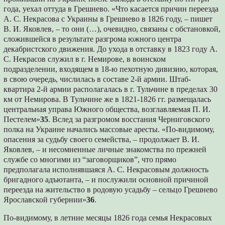
года, уехал оттуда в Грешнево. «Что касается причин переезда
А. С. Некрасова с Украины в Грешнево в 1826 году, – пишет
В. И. Яковлев, – то они (…), очевидно, связаны с обстановкой,
сложившейся в результате разгрома южного центра
декабристского движения. До ухода в отставку в 1823 году А.
С. Некрасов служил в г. Немирове, в воинском
подразделении, входящем в 18-ю пехотную дивизию, которая,
в свою очередь, числилась в составе 2-й армии. Штаб-
квартира 2-й армии располагалась в г. Тульчине в пределах 30
км от Немирова. В Тульчине же в 1821-1826 гг. размещалась
центральная управа Южного общества, возглавляемая П. И.
Пестелем»
35
. Вслед за разгромом восстания Черниговского
полка на Украине начались массовые аресты. «По-видимому,
опасения за судьбу своего семейства, – продолжает В. И.
Яковлев, – и несомненные личные знакомства по прежней
службе со многими из “заговорщиков”, что прямо
предполагала исполнявшаяся А. С. Некрасовым должность
бригадного адъютанта, – и послужили основной причиной
переезда на жительство в родовую усадьбу – сельцо Грешнево
Ярославской губернии»
36
.
По-видимому, в летние месяцы 1826 года семья Некрасовых