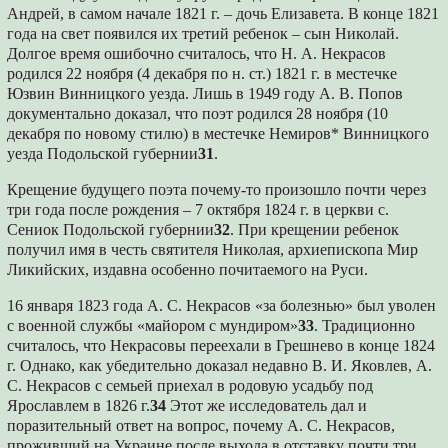
Андрей, в самом начале 1821 г. – дочь Елизавета. В конце 1821
года на свет появился их третий ребенок – сын Николай.
Долгое время ошибочно считалось, что Н. А. Некрасов
родился 22 ноября (4 декабря по н. ст.) 1821 г. в местечке
Юзвин Винницкого уезда. Лишь в 1949 году А. В. Попов
документально доказал, что поэт родился 28 ноября (10
декабря по новому стилю) в местечке Немиров* Винницкого
уезда Подольской губернии
31
.
Крещение будущего поэта почему-то произошло почти через
три года после рождения – 7 октября 1824 г. в церкви с.
Сениок Подольской губернии
32
. При крещении ребенок
получил имя в честь святителя Николая, архиепископа Мир
Ликийских, издавна особенно почитаемого на Руси.
16 января 1823 года А. С. Некрасов «за болезнью» был уволен
с военной службы «майором с мундиром»
33
. Традиционно
считалось, что Некрасовы переехали в Грешнево в конце 1824
г. Однако, как убедительно доказал недавно В. И. Яковлев, А.
С. Некрасов с семьей приехал в родовую усадьбу под
Ярославлем в 1826 г.
34
Этот же исследователь дал и
поразительный ответ на вопрос, почему А. С. Некрасов,
проживший на Украине после выхода в отставку почти три