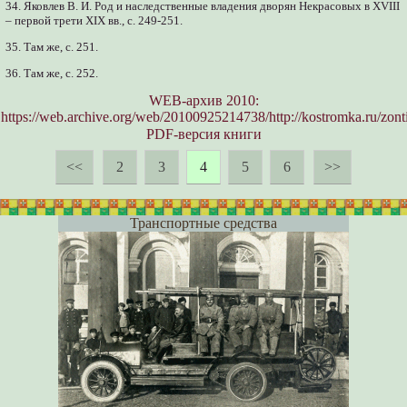
34. Яковлев В. И. Род и наследственные владения дворян Некрасовых в XVIII
– первой трети XIX вв., с. 249-251.
35. Там же, с. 251.
36. Там же, с. 252.
WEB-архив 2010:
https://web.archive.org/web/20100925214738/http://kostromka.ru/zon
PDF-версия книги
<<
2
3
4
5
6
>>
Транспортные средства