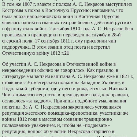
В том же 1807 г. вместе с полком А. С. Некрасов выступил из
Костромы в поход в Восточную Пруссию; напомним, что
была эпоха наполеоновских войн и Восточная Пруссия
являлась одним из главных театров боевых действий русских
и французских войск. 2 декабря 1810 года А. С. Некрасов был
произведен в прапорщики и переведен на службу в 28-й
егерский полк. 17 сентября 1811 г. ему присвоили чин
подпоручика. В этом звании отец поэта и встретил
Отечественную войну 1812 г.
21
Об участии А. С. Некрасова в Отечественной войне в
некрасоведении обычно не говорилось. Как правило, в
литературе мы застаем капитана А. С. Некрасова уже в 1821 г.,
стоявшем с 36-м егерским полком на Западной Украине, в
Подольской губернии, где у него и рождается сын Николай.
Чем занимался отец поэта в предыдущие годы, как правило,
оставалось «за кадром». Причины подобного умалчивания
понятны. За А. С. Некрасовым закрепилась устоявшаяся
репутация жестокого помещика-крепостника, участники же
войны 1812 года в массовом сознании традиционно
пользовались уважением, и, чтобы не «подрывать»
репутацию, вопрос об участии Некрасова-старшего в