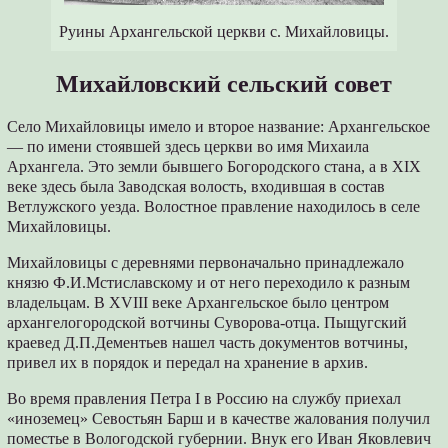
Руины Архангельской церкви с. Михайловицы.
Михайловский сельский совет
Село Михайловицы имело и второе название: Архангельское
— по имени стоявшей здесь церкви во имя Михаила
Архангела. Это земли бывшего Богородского стана, а в XIX
веке здесь была Заводская волость, входившая в состав
Ветлужского уезда. Волостное правление находилось в селе
Михайловицы.
Михайловицы с деревнями первоначально принадлежало
князю Ф.И.Мстиславскому и от него переходило к разным
владельцам. В XVIII веке Архангельское было центром
архангелогородской вотчины Суворова-отца. Пыщугский
краевед Д.П.Дементьев нашел часть документов вотчины,
привел их в порядок и передал на хранение в архив.
Во время правления Петра I в Россию на службу приехал
«иноземец» Севостьян Барш и в качестве жалования получил
поместье в Вологодской губернии. Внук его Иван Яковлевич