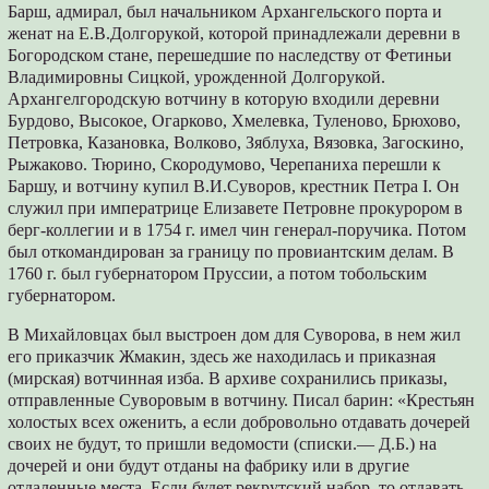
Барш, адмирал, был начальником Архангельского порта и
женат на Е.В.Долгорукой, которой принадлежали деревни в
Богородском стане, перешедшие по наследству от Фетиньи
Владимировны Сицкой, урожденной Долгорукой.
Архангелгородскую вотчину в которую входили деревни
Бурдово, Высокое, Огарково, Хмелевка, Туленово, Брюхово,
Петровка, Казановка, Волково, Зяблуха, Вязовка, Загоскино,
Рыжаково. Тюрино, Скородумово, Черепаниха перешли к
Баршу, и вотчину купил В.И.Суворов, крестник Петра I. Он
служил при императрице Елизавете Петровне прокурором в
берг-коллегии и в 1754 г. имел чин генерал-поручика. Потом
был откомандирован за границу по провиантским делам. В
1760 г. был губернатором Пруссии, а потом тобольским
губернатором.
В Михайловцах был выстроен дом для Суворова, в нем жил
его приказчик Жмакин, здесь же находилась и приказная
(мирская) вотчинная изба. В архиве сохранились приказы,
отправленные Суворовым в вотчину. Писал барин: «Крестьян
холостых всех оженить, а если добровольно отдавать дочерей
своих не будут, то пришли ведомости (списки.— Д.Б.) на
дочерей и они будут отданы на фабрику или в другие
отдаленные места. Если будет рекрутский набор, то отдавать