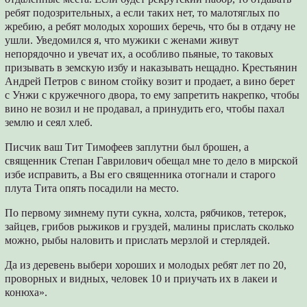
ребят подозрительных, а если таких нет, то малотяглых по
жребию, а ребят молодых хороших беречь, что бы в отдачу не
ушли. Уведомился я, что мужики с женами живут
непорядочно и увечат их, а особливо пьяные, то таковых
призывать в земскую избу и наказывать нещадно. Крестьянин
Андрей Петров с вином стойку возит и продает, а вино берет
с Унжи с кружечного двора, то ему запретить накрепко, чтобы
вино не возил и не продавал, а принудить его, чтобы пахал
землю и сеял хлеб.
Писчик ваш Тит Тимофеев заплутни был брошен, а
священник Степан Гаврилович обещал мне то дело в мирской
избе исправить, а Вы его священника отогнали и старого
плута Тита опять посадили на место.
По первому зимнему пути сукна, холста, рябчиков, тетерок,
зайцев, грибов рыжиков и груздей, малины прислать сколько
можно, рыбы наловить и прислать мерзлой и стерлядей.
Да из деревень выбери хороших и молодых ребят лет по 20,
проворных и видных, человек 10 и приучать их в лакеи и
конюха».