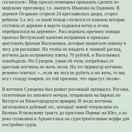
согласился». Мир просил помещика приказать сделать по
мирскому приговору, т.е. оженить Иванова на Евдокии. В
деревне Огарково сгорело 24 крестьянских двора, сгорел
ребенок 3-х лет, «а оный пожар случился от новины которая
отстояла от деревни в версте поднялся ветер и огонь
перебросился на деревню». Расследовать причину пожара
приехал Ветлужский капитан-исправник и приказал
арестовать братьев Васильевых, которые выжигали новину в
лесу для распашки. Но чтобы не входить в лишний расход,
вотчина дала исправнику взятку 70 рублей, и Васильевых
освободили. Но Суворов, узнав об этом, потребовал от
крестьян вотчины не жечь лесов. На это бурмистр вотчины
резонно отвечал: «...если же леса не рубить и ни жечь, то мы
все с голоду помрем, по той причине, что зарастут лесом».
В вотчине Суворова был развит рогожный промысел. Рогожи,
сплетенные из липового мочала, отправляли на баржах по
Ветлуге на Нижегородскую ярмарку. В лесах вотчины
заготовлялся дубовый лес, который зимой отправляли по
Велико-Устюжскому тракту до пристани Пермас на Юге, а по
реке сплавляли в Архангельск на судостроительные верфи для
постройки судов.