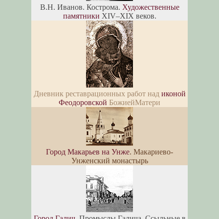
В.Н. Иванов. Кострома.
Художественные
памятники
XIV–XIX веков.
Дневник реставрационных работ над
иконой
Феодоровской
БожиейМатери
Город Макарьев на Унже
. Макариево-
Унженский монастырь
Город Галич
. Промыслы Галича. Ссыльные в