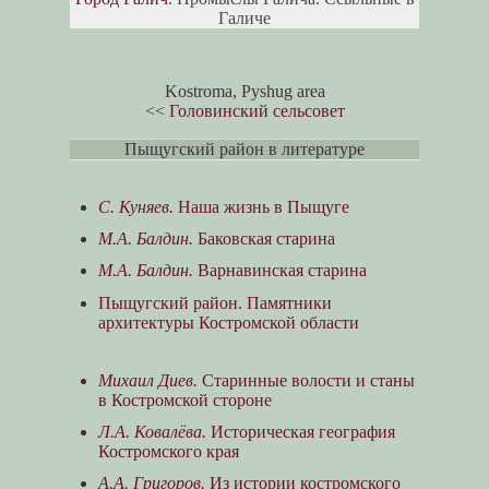
Галиче
Kostroma, Pyshug area
<<
Головинский сельсовет
Пыщугский район в литературе
С. Куняев.
Наша жизнь в Пыщуге
М.А. Балдин.
Баковская старина
М.А. Балдин.
Варнавинская старина
Пыщугский район. Памятники
архитектуры Костромской области
Михаил Диев.
Старинные волости и станы
в Костромской стороне
Л.А. Ковалёва.
Историческая география
Костромского края
А.А. Григоров.
Из истории костромского