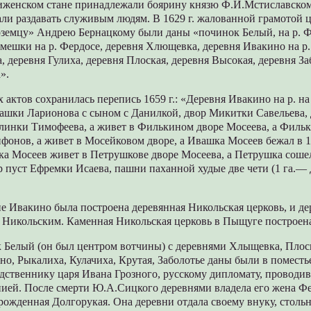
иженском стане принадлежали боярину князю Ф.И.Мстиславскому
али раздавать служивым людям. В 1629 г. жалованной грамотой 
земцу» Андрею Бернацкому были даны «починок Белый, на р. Фе
амешки на р. Фердосе, деревня Хлющевка, деревня Ивакино на р
, деревня Гулиха, деревня Плоская, деревня Высокая, деревня За
».
 актов сохранилась перепись 1659 г.: «Деревня Ивакино на р. на
вашки Ларионова с сыном с Данилкой, двор Микитки Савельева,
линки Тимофеева, а живет в Филькином дворе Мосеева, а Филька
онов, а живет в Мосейковом дворе, а Ивашка Мосеев бежал в 1
ка Мосеев живет в Петрушкове дворе Мосеева, а Петрушка сошел
ор пуст Ефремки Исаева, пашни паханной худые две чети (1 га.— Д
вне Ивакино была построена деревянная Никольская церковь, и де
 Никольским. Каменная Никольская церковь в Пыщуге построена 
к Белый (он был центром вотчины) с деревнями Хлыщевка, Плос
но, Рыкалиха, Кулачиха, Крутая, Заболотье даны были в поместь
дственнику царя Ивана Грозного, русскому дипломату, проводи
нией. После смерти Ю.А.Сицкого деревнями владела его жена Ф
ожденная Долгорукая. Она деревни отдала своему внуку, столь