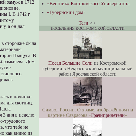
шей замуж в 1712
«Вестник» Костромского Университета
дионовне,
«Губернский дом»
ы I. В 1742 г.
енитому
Теги
>>
у, а он дал
ПОСЕЛЕНИЯ КОСТРОМСКОЙ ОБЛАСТИ
 в сторожке была
 материалы
стории Пыщуга. В
Абрамычева. Дом
Посад Большие Соли
из Костромской
ругие
губернии в Некрасовский муниципальный
 станового
район Ярославской области
дилась
илась в починке
ома для скотниц.
Павла
Символ России. О храме, изображённом на
 3 дня в неделю,
картине Саврасова «
Грачиприлетели
»
о-трудового
, что тебе не
но как видно из