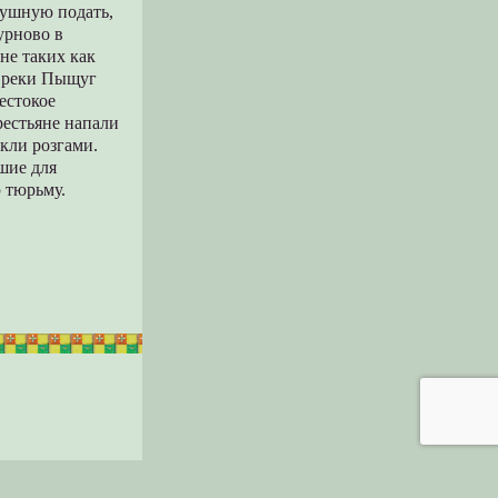
одушную подать,
урново в
не таких как
е реки Пыщуг
естокое
рестьяне напали
кли розгами.
шие для
 тюрьму.