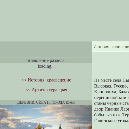
оглавление раздела:
loading...
<< История, краеведение
На месте села Пы
Высокая, Гусево,
<< Архитектура края
Кропочиха, Балах
переписной книге
ДЕРЕВНИ, СЁЛА И ГОРОДА КРАЯ
станы черные ста
двор Иванко Лар
бобыльских». Те
Галичского уезда