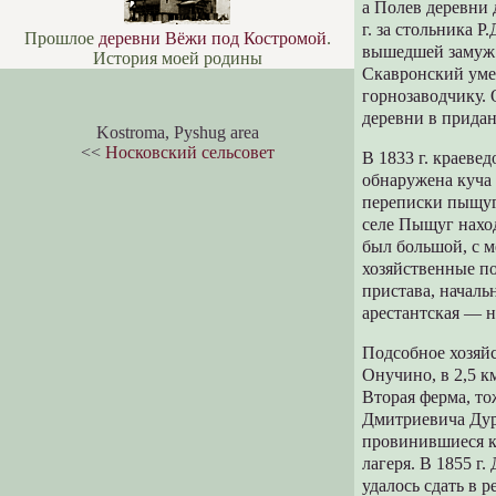
а Полев деревни 
г. за стольника 
Прошлое
деревни Вёжи под Костромой
.
вышедшей замуж з
История моей родины
Скавронский умер
горнозаводчику.
деревни в прида
Kostroma, Pyshug area
<<
Носковский сельсовет
В 1833 г. краев
обнаружена куча 
переписки пыщуг
селе Пыщуг нахо
был большой, с м
хозяйственные по
пристава, началь
арестантская — 
Подсобное хозяйс
Онучино, в 2,5 к
Вторая ферма, то
Дмитриевича Дурн
провинившиеся к
лагеря. В 1855 г
удалось сдать в 