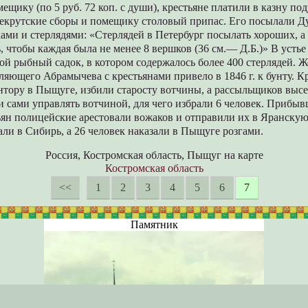
ещику (по 5 руб. 72 коп. с души), крестьяне платили в казну п
рекрутские сборы и помещику столовый припас. Его посылали Д
ами и стерлядями: «Стерлядей в Петербург посылать хороших, а 
 чтобы каждая была не менее 8 вершков (36 см.— Д.Б.)» В усть
ой рыбный садок, в котором содержалось более 400 стерлядей. Ж
яющего Абрамычева с крестьянами привело в 1846 г. к бунту. К
нтору в Пыщуге, избили старосту вотчины, а рассыльщиков высе
 сами управлять вотчиной, для чего избрали 6 человек. Прибыв
ьян полицейские арестовали вожаков и отправили их в Яранскую
ли в Сибирь, а 26 человек наказали в Пыщуге розгами.
Россия, Костромская область, Пыщуг на карте
Костромская область
<<
1
2
3
4
5
6
7
Памятник