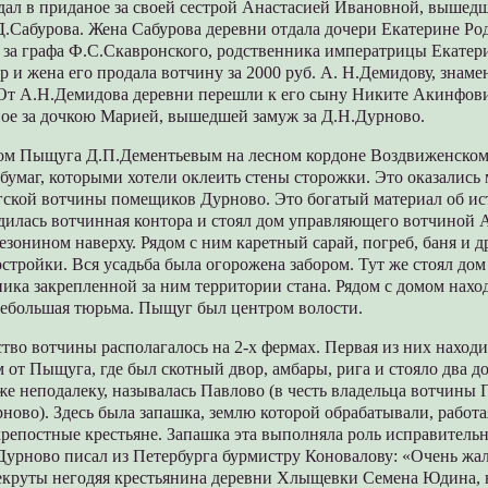
дал в приданое за своей сестрой Анастасией Ивановной, вышед
Р.Д.Сабурова. Жена Сабурова деревни отдала дочери Екатерине Ро
а графа Ф.С.Скавронского, родственника императрицы Екатерин
 и жена его продала вотчину за 2000 руб. А. Н.Демидову, знам
 От А.Н.Демидова деревни перешли к его сыну Никите Акинфович
ное за дочкою Марией, вышедшей замуж за Д.Н.Дурново.
едом Пыщуга Д.П.Дементьевым на лесном кордоне Воздвиженском
бумаг, которыми хотели оклеить стены сторожки. Это оказались
ской вотчины помещиков Дурново. Это богатый материал об и
дилась вотчинная контора и стоял дом управляющего вотчиной 
езонином наверху. Рядом с ним каретный сарай, погреб, баня и д
стройки. Вся усадьба была огорожена забором. Тут же стоял дом
ника закрепленной за ним территории стана. Рядом с домом нахо
небольшая тюрьма. Пыщуг был центром волости.
тво вотчины располагалось на 2-х фермах. Первая из них наход
м от Пыщуга, где был скотный двор, амбары, рига и стояло два д
же неподалеку, называлась Павлово (в честь владельца вотчины 
ово). Здесь была запашка, землю которой обрабатывали, работая
репостные крестьяне. Запашка эта выполняла роль исправительн
. Дурново писал из Петербурга бурмистру Коновалову: «Очень жаль
рекруты негодяя крестьянина деревни Хлыщевки Семена Юдина, 