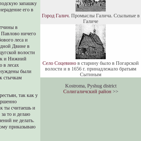
сподскую запашку
 нерадение его в
Город Галич
. Промыслы Галича. Ссыльные в
Галиче
отчины в
ы Павлово ничего
ового леса и
адной Двине в
щугской волости
ск и Нижний
Село Соцевино
в старину было в Погарской
о в лесах
волости и в 1656 г. принадлежало братьям
ынуждены были
Сытиным
 к стычкам
Kostroma, Pyshug district
Солигаличский район
>>
естьян, так как у
вершенно
ак ты считаешь и
за то и делаю
ений не делать.
тому приказываю