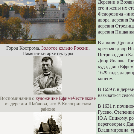
Деревни в Воздв
его и жены их ст
Федоровича «ино
двора, деревня Р
деревня Стрелица
деревня Пищанка
В архиве Древних
Город Кострома.
Золотое кольцо России
.
крестьян двор И
Памятники архитектуры
Петрова, двор Ка
Двор Ивашка Триф
куда, двор Ефрем
1629 годе, да дв
копен».
В 1659 г. в дере
называться селом
Воспоминания о
художнике ЕфимеЧестнякове
из деревни Шаблова, что В Кологривском
В 1631 г. почино
районе
Гусево, Степенки
Ю.А.Сицкому, ро
переговоры с Да
Владимировна, ур