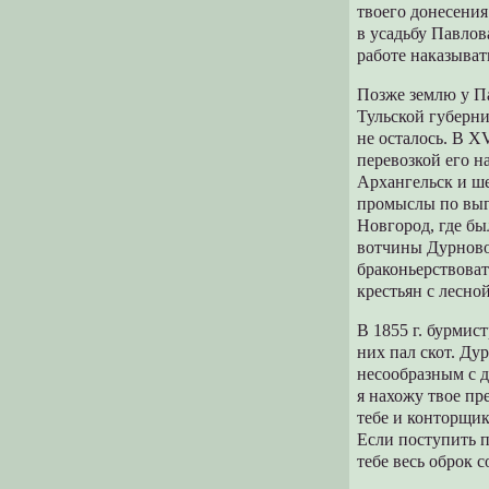
твоего донесени
в усадьбу Павлова
работе наказыват
Позже землю у Па
Тульской губерн
не осталось. В X
перевозкой его н
Архангельск и ш
промыслы по выг
Новгород, где бы
вотчины Дурново
браконьерствоват
крестьян с лесно
В 1855 г. бурмис
них пал скот. Ду
несообразным с д
я нахожу твое п
тебе и конторщи
Если поступить 
тебе весь оброк с