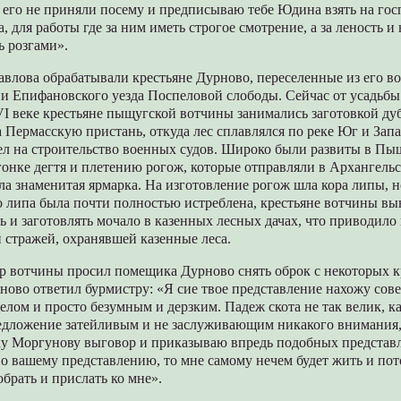
я его не приняли посему и предписываю тебе Юдина взять на го
, для работы где за ним иметь строгое смотрение, а за леность и
ь розгами».
влова обрабатывали крестьяне Дурново, переселенные из его в
ии Епифановского уезда Поспеловой слободы. Сейчас от усадьб
VI веке крестьяне пыщугской вотчины занимались заготовкой дуб
а Пермасскую пристань, откуда лес сплавлялся по реке Юг и Зап
ел на строительство военных судов. Широко были развиты в Пы
онке дегтя и плетению рогож, которые отправляли в Архангель
ла знаменитая ярмарка. На изготовление рогож шла кора липы, н
 липа была почти полностью истреблена, крестьяне вотчины в
ь и заготовлять мочало в казенных лесных дачах, что приводило
й стражей, охранявшей казенные леса.
тр вотчины просил помещика Дурново снять оброк с некоторых кр
рново ответил бурмистру: «Я сие твое представление нахожу со
елом и просто безумным и дерзким. Падеж скота не так велик, к
редложение затейливым и не заслуживающим никакого внимания, 
ку Моргунову выговор и приказываю впредь подобных представл
по вашему представлению, то мне самому нечем будет жить и по
обрать и прислать ко мне».