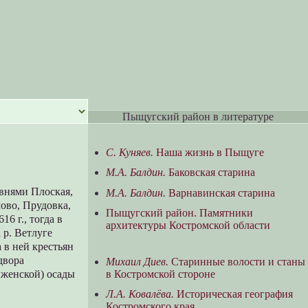
Пыщугский район в литературе
С. Куняев.
Наша жизнь в Пыщуге
М.А. Балдин.
Баковская старина
евнями Плоская,
М.А. Балдин.
Варнавинская старина
ово, Прудовка,
Пыщугский район. Памятники
6 г., тогда в
архитектуры Костромской области
 р. Ветлуге
 в ней крестьян
двора
Михаил Диев.
Старинные волости и станы
в Костромской стороне
нженской) осады
Л.А. Ковалёва.
Историческая география
Костромского края