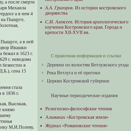
, а после смерти
А.А. Григоров.
Из истории костромского
царя Михаила
дворянства
рдосе а в нем 4
. на Пыщуге,
С.И. Алексеев.
История археологического
болотная,
изучения Костромского края. Города и
крепости XII-XVII вв.
 Пыщуге, а в ней
 двор Ивашки
 бежал в 1623 г.
Справочная информация и ссылки
629 г. неведомо
×
Деревни по волостям Ветлужского уезда
 безвестно в
.Б.), сена 15
×
Река Ветлуга и её притоки
×
Церкви Костромской губернии
ревня стала
в 1836 г.
Научные периодические издания
кая, Высокая,
Религиозно-философские чтения
е князю
вшему
Альманах «Костромская земля»
етинья
Журнал «Романовские чтения»
нику М.И.Полеву,