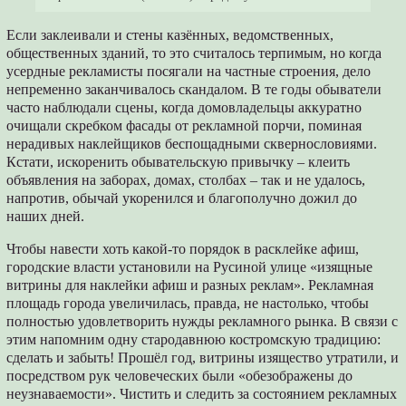
Если заклеивали и стены казённых, ведомственных,
общественных зданий, то это считалось терпимым, но когда
усердные рекламисты посягали на частные строения, дело
непременно заканчивалось скандалом. В те годы обыватели
часто наблюдали сцены, когда домовладельцы аккуратно
очищали скребком фасады от рекламной порчи, поминая
нерадивых наклейщиков беспощадными сквернословиями.
Кстати, искоренить обывательскую привычку – клеить
объявления на заборах, домах, столбах – так и не удалось,
напротив, обычай укоренился и благополучно дожил до
наших дней.
Чтобы навести хоть какой-то порядок в расклейке афиш,
городские власти установили на Русиной улице «изящные
витрины для наклейки афиш и разных реклам». Рекламная
площадь города увеличилась, правда, не настолько, чтобы
полностью удовлетворить нужды рекламного рынка. В связи с
этим напомним одну стародавнюю костромскую традицию:
сделать и забыть! Прошёл год, витрины изящество утратили, и
посредством рук человеческих были «обезображены до
неузнаваемости». Чистить и следить за состоянием рекламных