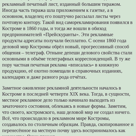
рекламный печатный лист, изданный большим тиражом.
Иногда часть тиража шла приложением к газетке, а в
основном, владелец его поштучно рассылал листы через
почтовую контору. Такой вид саморекламирования появился в
Костроме в 1860 годы, и тогда же вошли в обиход
предпринимателей «Прейскуранты». Эти рекламные
продукты адресаты получали бесплатно. С осени 1860 года
деловой мир Костромы обрёл новый, прогрессивный способ
общения – телеграф. Отныне депеши делового свойства стали
основными в объёме телеграфных корреспонденций. В ту же
пору частная печатная реклама «вписалась» в книжную
продукцию, её охотно помещали в справочных изданиях,
календарях и даже разного рода отчётах.
Заметное оживление рекламной деятельности началось в
Костроме в последней четверти XIX века. Тогда, в сущности,
местное рекламное дело только начинало выходить из
зачаточного состояния, облекаясь в новые формы. Заметим,
что своего, костромского, наш деловой мир не создал ничего.
Всё, что происходило в рекламном мире Костромы,
создавалось по столичным образцам. Правда, скопированное и
перенесённое на местную почву здесь воспринималось как