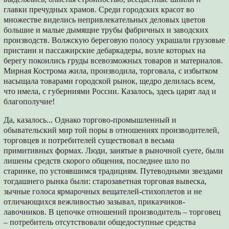
главки пречудных храмов. Среди городских красот во
множестве виделись непривлекательных деловых цветов
большие и малые дымящие трубы фабричных и заводских
производств. Волжскую береговую полосу украшали грузовые
пристани и пассажирские дебаркадеры, возле которых на
берегу покоились груды всевозможных товаров и материалов.
Мирная Кострома жила, производила, торговала, с избытком
насыщала товарами городской рынок, щедро делилась всем,
что имела, с губерниями России. Казалось, здесь царят лад и
благополучие!
Да, казалось... Однако торгово-промышленный и
обывательский мир той поры в отношениях производителей,
торговцев и потребителей существовал в весьма
примитивных формах. Люди, занятые в рыночной суете, были
лишены средств скорого общения, последнее шло по
старинке, по устоявшимся традициям. Путеводными звездами
тогдашнего рынка были: старозаветная торговая вывеска,
зычные голоса ярмарочных вещателей-стихоплетов и не
отличающихся вежливостью зазывал, приказчиков-
лавочников. В цепочке отношений производитель – торговец
– потребитель отсутствовали общедоступные средства