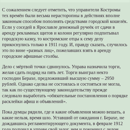
С сожалением следует отметить, что управители Костромы
тех времён были весьма нерасторопны в действиях вполне
законным способом пополнять средствами городской кошелёк.
Если у соседей в Ярославле денежный ручеёк от сдачи в
аренду рекламных щитов и колонн регулярно подпитывал
городскую казну, то костромские отцы к сему делу
прикоснулись только в 1911 году. И, правду сказать, случилось
это по вине «разных лиц», пожелавших взять в аренду
городские афишные столбы.
Дело с мёртвой точки сдвинулось. Управа назначила торги,
желая сдать подряд на пять лет. Торги выиграл некто
господин Берахе, предложивший высшую сумму – 2950
рублей. Однако сделка не состоялась и состояться не могла,
так как по существующему законодательству прежде
следовало выработать «обязательные постановления о порядке
расклейки афиш и объявлений».
Пока думцы рядили, где и какие объявления можно вешать, а
какие нельзя, время шло. Уставший от ожидания г. Берахе, не
дождавшись регламентирующего документа, в феврале 1912
года получил в управе свой залог, чем и покончил с делом.