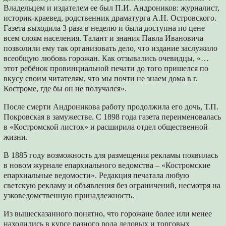
Владельцем и издателем ее был П.И. Андроников: журналист,
историк-краевед, родственник драматурга А.Н. Островского.
Газета выходила 3 раза в неделю и была доступна по цене
всем слоям населения. Талант и знания Павла Ивановича
позволили ему так организовать дело, что издание заслужило
всеобщую любовь горожан. Как отзывались очевидцы, «…
этот ребёнок провинциальной печати до того пришелся по
вкусу своим читателям, что мы почти не знаем дома в г.
Костроме, где бы он не получался».
После смерти Андроникова работу продолжила его дочь, Т.П.
Покровская в замужестве. С 1898 года газета переименовалась
в «Костромской листок» и расширила отдел общественной
жизни.
В 1885 году возможность для размещения рекламы появилась
в новом журнале епархиального ведомства – «Костромские
епархиальные ведомости». Редакция печатала любую
светскую рекламу и объявления без ограничений, несмотря на
узковедомственную принадлежность.
Из вышесказанного понятно, что горожане более или менее
находились в курсе разного рода деловых и торговых