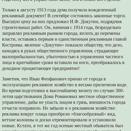
Только к августу 1913 года дума получила вожделенный
рекламный документ! В сентябре состоялись законные торги.
Высшую цену на них предложил И.Ф. Докутин, подрядчик
строительных работ. Он, начиная с 1914 года, безраздельно
заправлял рекламным рынком города, вплоть до перемены
власти, оставаясь первым и единственным рекламным главой
Костромы. явление «Докутин» показало обществу, что дело,
находясь в руках общественного управления, страдающее
малоприбыльностью, убыточностью в управлении частного
лица в кратчайшие сроки вставало на ноги, преображалось в
доходное процветающее предприятие!
Заметим, что Иван Феофанович принял от города в
эксплуатацию рекламное хозяйство в весьма приличном виде.
Во время подготовки к высочайшему визиту по случаю 300-
летия царствования Дома Романовых местное общественное
управление, дабы не упасть лицом в грязь, внешность города
отчасти поправило. Не забыли и о рекламном хозяйстве:
рекламы вокруг плаца приобрели «благообразный» вид,
ветхие колонны и доски отремонтировали и установили
новые. Кстати, в тот же год осенью местный обыватель был