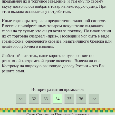
предъявлял их в торговое заведение, и там ему по своему
вкусу дозволялось выбрать товар на некоторую сумму. При
этом вклады оставались у потребителя.
Иные торговцы отдавали предпочтение талонной системе.
Вместе с приобретённым товаром покупателю выдавался
талон на ту сумму, что он уплатил за покупку. По накоплении
их от торговца следовал «приз». Последний мог быть в виде
граммофона, серебряного сервиза, незатейливого брелока или
дешёвого лубочного издания.
Любезный читатель, наше короткое путешествие по
рекламной костромской тропе окончено. Вывела ли она
Кострому на широкую рыночную дорогу России – это Вы
решите сами.
История развития промыслов
<<
32
33
34
35
36
>>
Село Соцевино Погарской волости