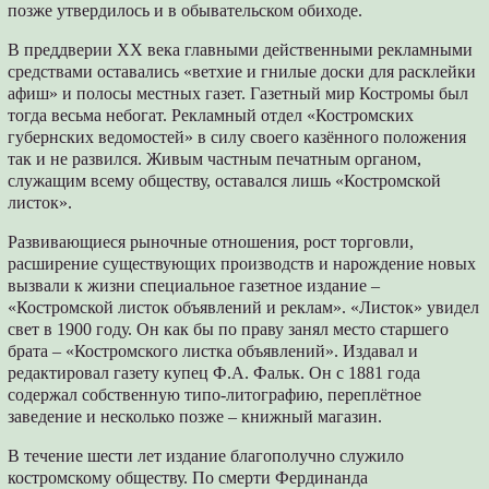
позже утвердилось и в обывательском обиходе.
В преддверии ХХ века главными действенными рекламными
средствами оставались «ветхие и гнилые доски для расклейки
афиш» и полосы местных газет. Газетный мир Костромы был
тогда весьма небогат. Рекламный отдел «Костромских
губернских ведомостей» в силу своего казённого положения
так и не развился. Живым частным печатным органом,
служащим всему обществу, оставался лишь «Костромской
листок».
Развивающиеся рыночные отношения, рост торговли,
расширение существующих производств и нарождение новых
вызвали к жизни специальное газетное издание –
«Костромской листок объявлений и реклам». «Листок» увидел
свет в 1900 году. Он как бы по праву занял место старшего
брата – «Костромского листка объявлений». Издавал и
редактировал газету купец Ф.А. Фальк. Он с 1881 года
содержал собственную типо-литографию, переплётное
заведение и несколько позже – книжный магазин.
В течение шести лет издание благополучно служило
костромскому обществу. По смерти Фердинанда