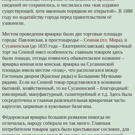
сведений не сохранилось, и числилась она «как издавно
существующей, хотя законным порядком не открытой». В 1888
году по ходатайству города перед правительством её
узаконили.
Местом проведения ярмарки были две торговые площади
города: Павловская, в простонародье –
Сенная (пл. Мира)
, и
Сусанинская
(до 1835 года – Екатеринославская). ярмарочный
торг на Сенной имел особенность: главным товаром здесь
были лошади, отсюда появилось обывательское название –
ярмарка конная или конская. ярмарка на Сусанинской
площади имела местом «плац», что располагался между
Гостиным двором (Красные ряды) и Большими Мучными
рядами. Если на Сенной товар представлялся в основном
бытовой, хозяйственный, то на Сусанинской – благородный:
ювелирный, мануфактурный, галантерейный и т.д. Здесь была
сосредоточена и главная развлекательная ярмарочная часть:
карусели, цирковые и кукольные балаганы.
Фёдоровская ярмарка большим размахом никогда не
отличалась, народу собирала не так много. Главным
потребителем товаров здесь было крестьянское сословие, для