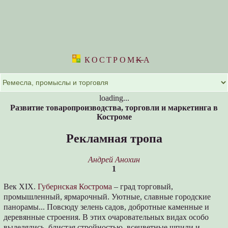
КОСТРОМ
K
А
loading...
Развитие товаропроизводства, торговли и маркетинга в
Костроме
Рекламная тропа
Андрей Анохин
1
Век XIX.
Губернская Кострома
– град торговый,
промышленный, ярмарочный. Уютные, славные городские
панорамы... Повсюду зелень садов, добротные каменные и
деревянные строения. В этих очаровательных видах особо
выделялись, блистая стройностью, всецветные шпили и