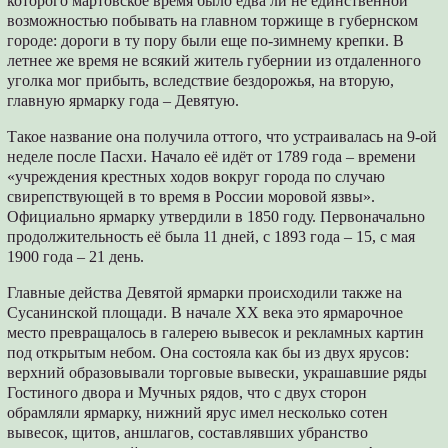
которого мартовское время было едва ли не единственной
возможностью побывать на главном торжище в губернском
городе: дороги в ту пору были еще по-зимнему крепки. В
летнее же время не всякий житель губернии из отдаленного
уголка мог прибыть, вследствие бездорожья, на вторую,
главную ярмарку года – Девятую.
Такое название она получила оттого, что устраивалась на 9-ой
неделе после Пасхи. Начало её идёт от 1789 года – времени
«учреждения крестных ходов вокруг города по случаю
свирепствующей в то время в России моровой язвы».
Официально ярмарку утвердили в 1850 году. Первоначально
продолжительность её была 11 дней, с 1893 года – 15, с мая
1900 года – 21 день.
Главные действа Девятой ярмарки происходили также на
Сусанинской площади. В начале XX века это ярмарочное
место превращалось в галерею вывесок и рекламных картин
под открытым небом. Она состояла как бы из двух ярусов:
верхний образовывали торговые вывески, украшавшие ряды
Гостиного двора и Мучных рядов, что с двух сторон
обрамляли ярмарку, нижний ярус имел несколько сотен
вывесок, щитов, аншлагов, составлявших убранство