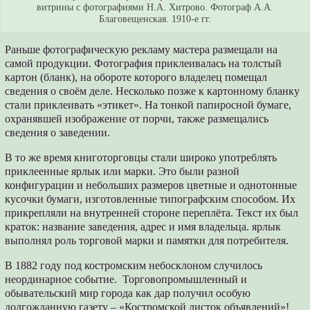
витрины с фотографиями Н.А. Хитрово. Фотограф А.А.
Благовещенская. 1910-е гг.
Раньше фотографическую рекламу мастера размещали на
самой продукции. Фотография приклеивалась на толстый
картон (бланк), на обороте которого владелец помещал
сведения о своём деле. Несколько позже к картонному бланку
стали приклеивать «этикет». На тонкой папиросной бумаге,
охранявшей изображение от порчи, также размещались
сведения о заведении.
В то же время книготорговцы стали широко употреблять
приклеенные ярлык или марки. Это были разной
конфигурации и небольших размеров цветные и однотонные
кусочки бумаги, изготовленные типографским способом. Их
прикрепляли на внутренней стороне переплёта. Текст их был
краток: название заведения, адрес и имя владельца. ярлык
выполнял роль торговой марки и памятки для потребителя.
В 1882 году под костромским небосклоном случилось
неординарное событие. Торговопромышленный и
обывательский мир города как дар получил особую
долгожданную газету – «Костромской листок объявлений»!