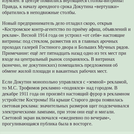
изумлён: в центре появились вертящиеся столбы-витрины!
Правда, к началу арендного срока Докутина «вертушки»
обратились в неподвижные столбы.
Новый предприниматель дело отладил скоро, открыв
«Костромское контр-агентство по приёму афиш, объявлений и
реклам». Весной 1914 года он устроил «от себя» настоящие
витрины: под стеклом, разместив их в главных арочных
проходах галерей Гостиного двора и Больших Мучных рядов.
Примечание: ещё лет пятнадцать назад одно из тех мест при
входе на центральный рынок сохранялось. В витринах
(конечно, не докутинских) помещались предложения об
обмене жилой площади и вакантных рабочих мест.
Если Докутин монопольно управлялся с «земной» рекламой,
то М.С. Трофимов рекламно «поднялся» над городом. В
декабре 1911 года он произвёл настоящий фурор в рекламном
устройстве Костромы! На крыше Старого двора появилась
световая реклама: значительных размеров щит подсвечивался
электрическими лампами, при этом они ещё и мигали.
Световой экран включался «ежедневно по вечерам»,
прогуливающаяся публика была в восторге.