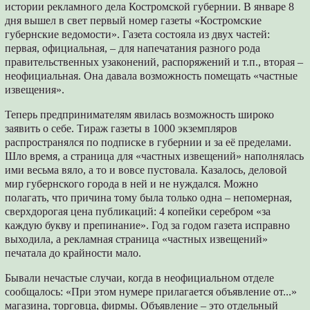
истории рекламного дела Костромской губернии. В январе 8
дня вышел в свет первый номер газеты «Костромские
губернские ведомости». Газета состояла из двух частей:
первая, официальная, – для напечатания разного рода
правительственных узаконений, распоряжений и т.п., вторая –
неофициальная. Она давала возможность помещать «частные
извещения».
Теперь предпринимателям явилась возможность широко
заявить о себе. Тираж газеты в 1000 экземпляров
распространялся по подписке в губернии и за её пределами.
Шло время, а страница для «частных извещений» наполнялась
ими весьма вяло, а то и вовсе пустовала. Казалось, деловой
мир губернского города в ней и не нуждался. Можно
полагать, что причина тому была только одна – непомерная,
сверхдорогая цена публикаций: 4 копейки серебром «за
каждую букву и препинание». Год за годом газета исправно
выходила, а рекламная страница «частных извещений»
печатала до крайности мало.
Бывали нечастые случаи, когда в неофициальном отделе
сообщалось: «При этом нумере прилагается объявление от...»
магазина, торговца, фирмы. Объявление – это отдельный