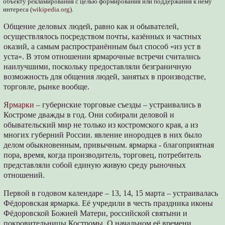
объекту рекламирования с целью формирования или поддержания к нему
интереса (
wikipedia.org
).
Общение деловых людей, равно как и обывателей,
осуществлялось посредством почты, казённых и частных
оказий, а самым распространённым был способ «из уст в
уста». В этом отношении ярмарочные встречи считались
наилучшими, поскольку предоставляли безграничную
возможность для общения людей, занятых в производстве,
торговле, рынке вообще.
Ярмарки
– губернские торговые съезды – устраивались в
Костроме дважды в год. Они собирали деловой и
обывательский мир не только из костромского края, а из
многих губерний России. явление инородцев в них было
делом обыкновенным, привычным. ярмарка - благоприятная
пора, время, когда производитель, торговец, потребитель
представляли собой единую живую среду рыночных
отношений.
Первой в годовом календаре – 13, 14, 15 марта – устраивалась
Фёдоровская ярмарка. Её учредили в честь праздника иконы
Фёдоровской Божией Матери, российской святыни и
покровительницы Костромы. О начальном её времени