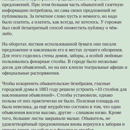
предложений. При этом большая часть обывателей газетную
информацию потребляла, но сама своих предложений не
публиковала. За печатное слово пусть и немного, но надо
было платить, а платить, как всегда, не хотелось. У горожан
был свой беззатратный способ оповестить публику о чём-
либо.
На оборотах листков использованной бумаги они писали
предложение и наклеивали его в местах лучшего обозрения.
Для этого годились стены домов, заборы, а особой любовью
пользовались фонарные столбы. В городе было несколько
досок для объявлений, но на них клеили театральные афиши и
официальные распоряжения.
Чтобы искоренить обывательские безобразия, гласные
городской думы в 1883 году решили устроить «10 столбов для
наклеивания объявлений». Столбы установили, однако
пользы от них практически не было. Полезная площадь их
была невелика, да ещё неудобство состояло в том, что одни
объявления висели высоко, другие – слишком низко. Кроме
того, большие листы закрывали малые. Обыватель, не
удовлетворённый предложенным вновь вернулся к заборам и
стенам домов, не забыв и о фонарных столбах.