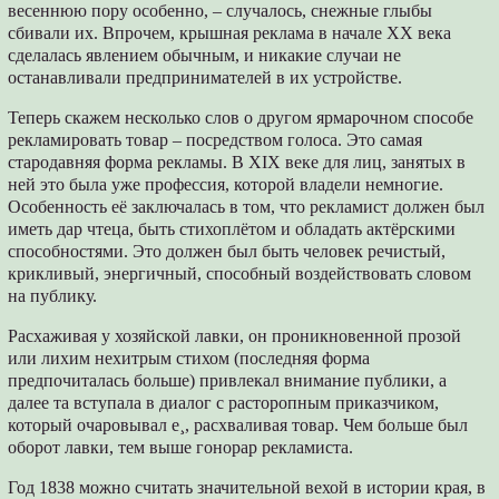
весеннюю пору особенно, – случалось, снежные глыбы
сбивали их. Впрочем, крышная реклама в начале XX века
сделалась явлением обычным, и никакие случаи не
останавливали предпринимателей в их устройстве.
Теперь скажем несколько слов о другом ярмарочном способе
рекламировать товар – посредством голоса. Это самая
стародавняя форма рекламы. В XIX веке для лиц, занятых в
ней это была уже профессия, которой владели немногие.
Особенность её заключалась в том, что рекламист должен был
иметь дар чтеца, быть стихоплётом и обладать актёрскими
способностями. Это должен был быть человек речистый,
крикливый, энергичный, способный воздействовать словом
на публику.
Расхаживая у хозяйской лавки, он проникновенной прозой
или лихим нехитрым стихом (последняя форма
предпочиталась больше) привлекал внимание публики, а
далее та вступала в диалог с расторопным приказчиком,
который очаровывал е¸, расхваливая товар. Чем больше был
оборот лавки, тем выше гонорар рекламиста.
Год 1838 можно считать значительной вехой в истории края, в