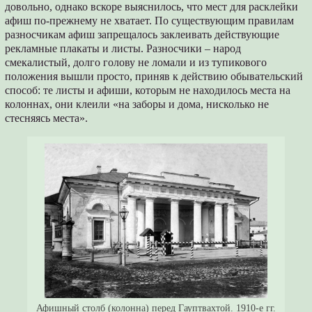
довольно, однако вскоре выяснилось, что мест для расклейки
афиш по-прежнему не хватает. По существующим правилам
разносчикам афиш запрещалось заклеивать действующие
рекламные плакаты и листы. Разносчики – народ
смекалистый, долго голову не ломали и из тупикового
положения вышли просто, приняв к действию обывательский
способ: те листы и афиши, которым не находилось места на
колоннах, они клеили «на заборы и дома, нисколько не
стесняясь места».
Афишный столб (колонна) перед Гауптвахтой. 1910-е гг.