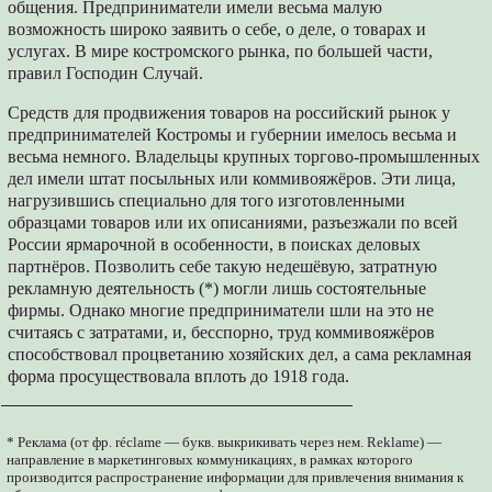
общения. Предприниматели имели весьма малую
возможность широко заявить о себе, о деле, о товарах и
услугах. В мире костромского рынка, по большей части,
правил Господин Случай.
Средств для продвижения товаров на российский рынок у
предпринимателей Костромы и губернии имелось весьма и
весьма немного. Владельцы крупных торгово-промышленных
дел имели штат посыльных или коммивояжёров. Эти лица,
нагрузившись специально для того изготовленными
образцами товаров или их описаниями, разъезжали по всей
России ярмарочной в особенности, в поисках деловых
партнёров. Позволить себе такую недешёвую, затратную
рекламную деятельность (*) могли лишь состоятельные
фирмы. Однако многие предприниматели шли на это не
считаясь с затратами, и, бесспорно, труд коммивояжёров
способствовал процветанию хозяйских дел, а сама рекламная
форма просуществовала вплоть до 1918 года.
* Реклама (от фр. réclame — букв. выкрикивать через нем. Reklame) —
направление в маркетинговых коммуникациях, в рамках которого
производится распространение информации для привлечения внимания к