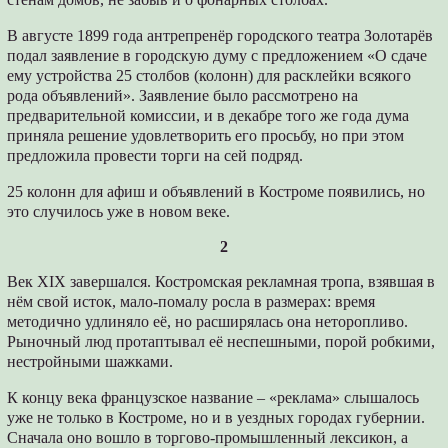
В августе 1899 года антрепренёр городского театра Золотарёв
подал заявление в городскую думу с предложением «О сдаче
ему устройства 25 столбов (колонн) для расклейки всякого
рода объявлений». Заявление было рассмотрено на
предварительной комиссии, и в декабре того же года дума
приняла решение удовлетворить его просьбу, но при этом
предложила провести торги на сей подряд.
25 колонн для афиш и объявлений в Костроме появились, но
это случилось уже в новом веке.
2
Век XIX завершался. Костромская рекламная тропа, взявшая в
нём свой исток, мало-помалу росла в размерах: время
методично удлиняло её, но расширялась она неторопливо.
Рыночный люд протаптывал её неспешными, порой робкими,
нестройными шажками.
К концу века французское название – «реклама» слышалось
уже не только в Костроме, но и в уездных городах губернии.
Сначала оно вошло в торгово-промышленный лексикон, а