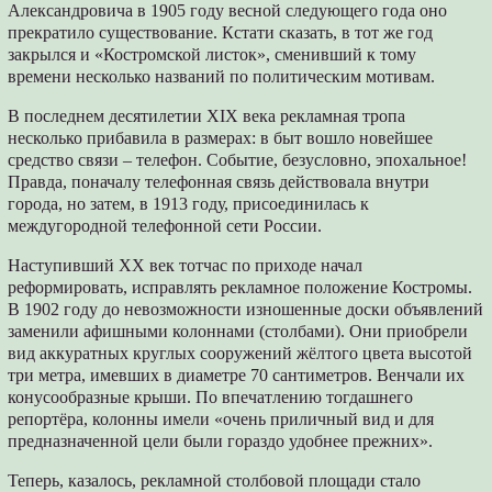
Александровича в 1905 году весной следующего года оно
прекратило существование. Кстати сказать, в тот же год
закрылся и «Костромской листок», сменивший к тому
времени несколько названий по политическим мотивам.
В последнем десятилетии XIX века рекламная тропа
несколько прибавила в размерах: в быт вошло новейшее
средство связи – телефон. Событие, безусловно, эпохальное!
Правда, поначалу телефонная связь действовала внутри
города, но затем, в 1913 году, присоединилась к
междугородной телефонной сети России.
Наступивший ХХ век тотчас по приходе начал
реформировать, исправлять рекламное положение Костромы.
В 1902 году до невозможности изношенные доски объявлений
заменили афишными колоннами (столбами). Они приобрели
вид аккуратных круглых сооружений жёлтого цвета высотой
три метра, имевших в диаметре 70 сантиметров. Венчали их
конусообразные крыши. По впечатлению тогдашнего
репортёра, колонны имели «очень приличный вид и для
предназначенной цели были гораздо удобнее прежних».
Теперь, казалось, рекламной столбовой площади стало