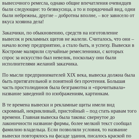
вывесочного ремесла, однако общие впечатления очевидцев
были следующие: то безвкусица, а то и порядочный вид, одни
были небрежны, другие – добротны вполне, – все зависело от
вкуса хозяина дела!
Заказчики, по обыкновению, средств на изготовление
вывесок и рекламных щитов не жалели. Считалось, что они –
начало всему предприятию, а стало быть, и успеху. Вывески в
Костроме малярили случайные ремесленники, с которых
спрос за искусство был невелик, поскольку они были
исполнителями желаний заказчика.
По мысли предпринимателей XIX века, вывеска должна была
быть притягательной и понятной без прочтения. Большая
часть простолюдинов была безграмотна и «прочитывала»
название заведений по изображениям, картинкам.
В те времена вывески и рекламные щиты имели вид
скромный, некрикливый, пристойный – под стать нравам того
времени. Главная вывеска была такова: свернутое до
лаконичности название фирмы, более мелкий текст сообщал
фамилию владельца. Если позволяли условия, то название
вывески повторялось на фасаде здания, писалось краской по