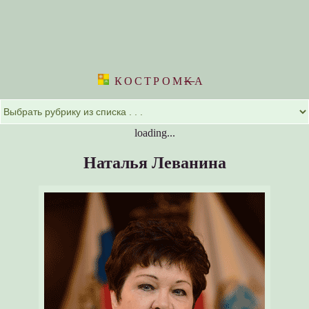
КОСТРОМ
K
А
loading...
Наталья Леванина