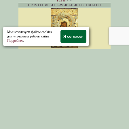
ПРОЧТЕНИЕ И СКАЧИВАНИЕ БЕСПЛАТНО
Мы используем файлы cookies
для улучшения работы сайта.
Я согласен
Подробнее
.
И.В. Баженов.
Феодоровская икона Божией
Матери
в Успенском соборе и
Нерукотворенный образ Христа Спасителя в
Спасо—Запрудненском храме
Символ России. О храме, изображённом на
картине Саврасова «
Грачиприлетели
»