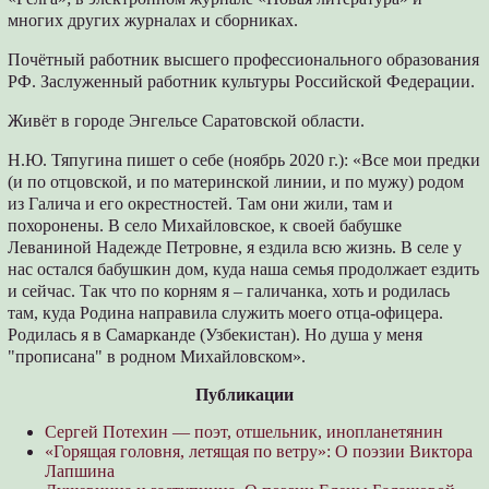
многих других журналах и сборниках.
Почётный работник высшего профессионального образования
РФ. Заслуженный работник культуры Российской Федерации.
Живёт в городе Энгельсе Саратовской области.
Н.Ю. Тяпугина пишет о себе (ноябрь 2020 г.): «Все мои предки
(и по отцовской, и по материнской линии, и по мужу) родом
из Галича и его окрестностей. Там они жили, там и
похоронены. В село Михайловское, к своей бабушке
Леваниной Надежде Петровне, я ездила всю жизнь. В селе у
нас остался бабушкин дом, куда наша семья продолжает ездить
и сейчас. Так что по корням я – галичанка, хоть и родилась
там, куда Родина направила служить моего отца-офицера.
Родилась я в Самарканде (Узбекистан). Но душа у меня
"прописана" в родном Михайловском».
Публикации
Сергей Потехин — поэт, отшельник, инопланетянин
«Горящая головня, летящая по ветру»: О поэзии Виктора
Лапшина