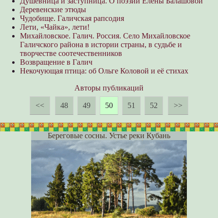
Душевница и заступница. О поэзии Елены Балашовой
Деревенские этюды
Чудобище. Галичская рапсодия
Лети, «Чайка», лети!
Михайловское. Галич. Россия. Село Михайловское
Галичского района в истории страны, в судьбе и
творчестве соотечественников
Возвращение в Галич
Некочующая птица: об Ольге Коловой и её стихах
Авторы публикаций
<<
48
49
50
51
52
>>
Береговые сосны. Устье реки Кубань