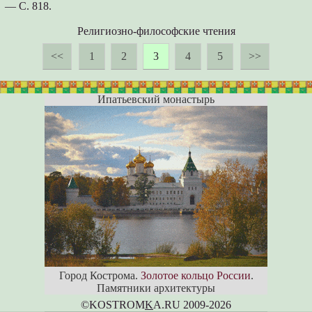
— С. 818.
Религиозно-философские чтения
<<
1
2
3
4
5
>>
Ипатьевский монастырь
Город Кострома.
Золотое кольцо России
.
Памятники архитектуры
©KOSTROM
K
A.RU 2009-2026