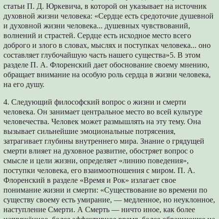
статьи П. Д. Юркевича, в которой он указывает на источник
духовной жизни человека: «Сердце есть средоточие душевной
и духовной жизни человека... душевных чувствований,
волнений и страстей. Сердце есть исходное место всего
доброго и злого в словах, мыслях и поступках человека... оно
составляет глубочайшую часть нашего существа»5. В этом
разделе П. А. Флоренский дает обоснование своему мнению,
обращает внимание на особую роль сердца в жизни человека,
на его душу.
4. Следующий философский вопрос о жизни и смерти
человека. Он занимает центральное место во всей культуре
человечества. Человек может размышлять на эту тему. Она
вызывает сильнейшие эмоциональные потрясения,
затрагивает глубины внутреннего мира. Знание о грядущей
смерти влияет на духовное развитие, обостряет вопрос о
смысле и цели жизни, определяет «линию поведения»,
поступки человека, его взаимоотношения с миром. П. А.
Флоренский в разделе «Время и Рок» излагает свое
понимание жизни и смерти: «Существование во времени по
существу своему есть умирание, — медленное, но неуклонное,
наступление Смерти. А Смерть — ничто иное, как более