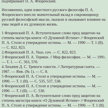
подчёркивает П. А. Флоренский.
Несомненно, идеи известного русского философа П. А.
Флоренского внесли значительный вклад в сокровищницу
русской философской мысли, оказали и оказывают влияние на
умы людей и их духовную жизнь.
1 Флоренский П. А. Вступительное слово пред защитою на
степень магистра книги «О Духовной Истине» // Флоренский
П. А. Столп и утверждение истины. — М. — 1990 — Т. 1 (II).
— С. 822, 823.
2.Флоренский П. А. Указ. соч. — С. 822, 823.
3 Флоренский П. А. Термин. // Мир философии. — М. — 1991.
— Т. 1. — С. 563, 570.
4 Лихачев Д. С. Тревоги совести. // Литературная газета. —
1987. — Янв. (№ 1). — С. 8.
5 Флоренский П. А. Столп и утверждение истины. — М. —
1990. — Т. 1 (II). — С. 535, 537, 538.
6 Флоренский П. А. Столп и утверждение истины. — М. —
1990. — T. l (II). — С. 530.
7 Флоренский П. А. Вступительное слово пред защитою на
степень магистра книги «О Духовной Истине» // Флоренский
П. А. Столп и утверждение истины. — М. — 1990. — Т. 1 (II).