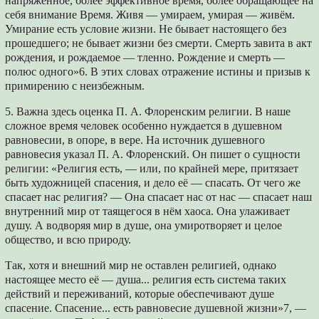
напряжённое, более эффективное время, более обращающее на
себя внимание Время. Живя — умираем, умирая — живём.
Умирание есть условие жизни. Не бывает настоящего без
прошедшего; не бывает жизни без смерти. Смерть завита в акт
рождения, и рождаемое — тленно. Рождение и смерть —
полюс одного»6. В этих словах отражение истины и призыв к
примирению с неизбежным.
5. Важна здесь оценка П. А. Флоренским религии. В наше
сложное время человек особенно нуждается в душевном
равновесии, в опоре, в вере. На источник душевного
равновесия указал П. А. Флоренский. Он пишет о сущности
религии: «Религия есть, — или, по крайней мере, притязает
быть художницей спасения, и дело её — спасать. От чего же
спасает нас религия? — Она спасает нас от нас — спасает наш
внутренний мир от таящегося в нём хаоса. Она улаживает
душу. А водворяя мир в душе, она умиротворяет и целое
общество, и всю природу.
Так, хотя и внешний мир не оставлен религией, однако
настоящее место её — душа... религия есть система таких
действий и переживаний, которые обеспечивают душе
спасение. Спасение... есть равновесие душевной жизни»7, —