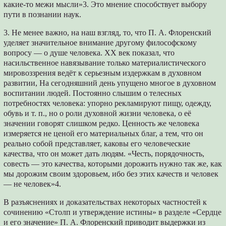
какие-то межи мысли»3. Это мнение способствует выбору
пути в познании наук.
3. Не менее важно, на наш взгляд, то, что П. А. Флоренский
уделяет значительное внимание другому философскому
вопросу — о душе человека. XX век показал, что
насильственное навязывание только материалистического
мировоззрения ведёт к серьезным издержкам в духовном
развитии, На сегодняшний день упущено многое в духовном
воспитании людей. Постоянно слышим о телесных
потребностях человека: упорно рекламируют пищу, одежду,
обувь и т. п., но о роли духовной жизни человека, о её
значении говорят слишком редко. Ценность же человека
измеряется не ценой его материальных благ, а тем, что он
реально собой представляет, каковы его человеческие
качества, что он может дать людям. «Честь, порядочность,
совесть — это качества, которыми дорожить нужно так же, как
мы дорожим своим здоровьем, ибо без этих качеств и человек
— не человек»4.
В разъяснениях и доказательствах некоторых частностей к
сочинению «Столп и утверждение истины» в разделе «Сердце
и его значение» П. А. Флоренский приводит выдержки из