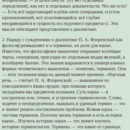
Флоренский. — В целостности. Тут нет отдельных
определений, как нет и отдельных доказательств. Что же есть?
— Есть всё нарастающий клубок нити созерцания, сгусток
проникновений, всё уплотняющийся, всё глубже
внедряющийся в сущность исследуемого предмета»2. Эти
мысли обогащают представления о диалектике.
2. Наряду с суждениями о диалектике П. А. Флоренский как
философ размышляет и о терминах, их роли для науки.
Известно, что философское мышление открывает всеобщие
черты, отношения, присущие не отдельным видам явлений, а
всеобщему бытию. Эти знания выражаются в универсальных
формах человеческого мышления — понятиях, терминах. Они
— итог познания мира на данный момент времени. «Научная
речь, — считает П. А. Флоренский, — выкованное из
повседневного языка орудие, при помощи которого
овладеваем мы предметом познания. Суть науки — в
построении или, точнее, в устроении терминологии. Слово,
ходячее и неопределённое, выковать в удачный термин — это
и значит решить поставленную проблему. Всякая наука —
система терминов. Поэтому жизнь терминов и есть история
науки... Изучить историю науки — это значит изучить
историю терминологии. Термины — это какие-то границы,