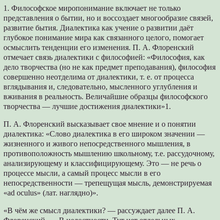
1. Философское миропонимание включает не только
представления о бытии, но и воссоздает многообразие связей,
развитие бытия. Диалектика как учение о развитии даёт
глубокое понимание мира как связанного целого, помогает
осмыслить тенденции его изменения. П. А. Флоренский
отмечает связь диалектики с философией: «Философия, как
дело творчества (но не как предмет преподавания), философия
совершенно неотделима от диалектики, т. е. от процесса
вглядывания и, следовательно, мысленного углубления и
вживания в реальность. Величайшие образцы философского
творчества — лучшие достижения диалектики»1.
П. А. Флоренский высказывает свое мнение и о понятии
диалектика: «Слово диалектика в его широком значении —
жизненного и живого непосредственного мышления, в
противоположность мышлению школьному, т.е. рассудочному,
анализирующему и классифицирующему. Это — не речь о
процессе мысли, а самый процесс мысли в егo
непосредственности — трепещущая мысль, демонстрируемая
«ad oculus» (лат. наглядно)».
«В чём же смысл диалектики? — рассуждает далее П. А.