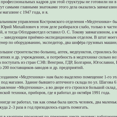
профессиональных кадров для этой структуры не готовили ни в 
ут самыми главными знатоками этого дела оказались завмагазин
 магазине с 1947 года, и я.
альником управления Костромского отделения «Медтехники» б
 Юрий Михайлович в этом деле разбирался слабо, только в части
, и тогда Облздравотдел оставил О. С. Токову завмагазином, а 
 – заведующим приёмно-экспедиционным отделом. В штат моего
енер по оборудованию, экспедитор, два шофёра грузовых машин
ольшое строительство больниц, аптек, медпунктов, строились б
тиях и др. учреждениях, и потребность в медтехнике сильно во
 поступать из стран СЭВ: Венгрии, ГДР, Болгарии, Югославии,
 200 поставщиков-заводов и др. предприятий.
созданием «Медтехники» нам было выделено помещение 1-го эт
 под магазин. Здание бывшего аптечного склада по ул. Шагова 
равление «Медтехники», а во дворе его строился большой склад
ской техники, приборов, где я работал до октября 1991 года.
нигде не работал, так как семья была шесть человек, два маленьк
куда 2–3 раза в год приходилось ездить помогать.
т в квартире проживает по-прежнему шесть человек; работающи