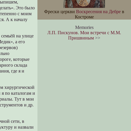
«Выпишем,
делать». Это было
Фрески церкви
Воскресения на Дебре
в
остепенно с моим
Костроме
ся. А к началу
Memories
Л.П. Пискунов. Мои встречи с М.М.
 семьёй на улице
Пришвиным
>>
дик», а его
езервов)
ально
ороге, которые
арного склада
ния, где я и
ом хирургической
 я по каталогам и
риалы. Тут в мои
струментов и др.
чной сети, в
уктуру и назвали