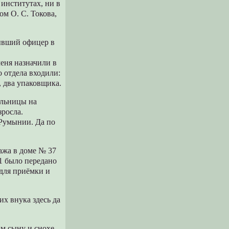
институтах, ни в
ом О. С. Токова,
ывший офицер в
меня назначили в
 отдела входили:
, два упаковщика.
ольницы на
зросла.
 Румынии. Да по
ажа в доме № 37
61 было передано
 для приёмки и
их внука здесь да
м сыну и снохе