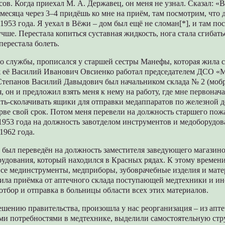
сов. Когда приехал М. А. Державец, он меня не узнал. Сказал: 
месяца через 3–4 придёшь ко мне на приём, там посмотрим, что 
 1953 года. Я уехал в Вёжи – дом был ещё не сломан[*], и там п
учше. Перестала копиться суставная жидкость, нога стала сгибать
перестала болеть.
о службы, прописался у старшей сестры Манефы, которая жила с
её Василий Иванович Овсиенко работал председателем ДСО «Ме
Степанов Василий Давыдович был начальником склада № 2 (мобр
, он и предложил взять меня к нему на работу, где мне первонач
ть-сколачивать ящики для отправки медаппаратов по железной д
рве свой срок. Потом меня перевели на должность старшего пож
 1953 года на должность завотделом инструментов и медоборудова
1962 года.
а был переведён на должность заместителя заведующего магазин
удования, который находился в Красных рядах. К этому времени
все мединструменты, медприборы, зубоврачебные изделия и мате
ила приёмка от аптечного склада поступающей медтехники и ин
 отбор и отправка в больницы области всех этих материалов.
решению правительства, произошла у нас реорганизация – из апте
ми потребностями в медтехнике, выделили самостоятельную стр