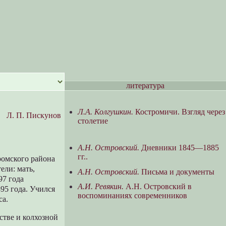
литература
Л.А. Колгушкин.
Костромичи. Взгляд через
Л. П. Пискунов
столетие
А.Н. Островский.
Дневники 1845—1885
гг..
ромского района
ели: мать,
А.Н. Островский.
Письма и документы
97 года
A.И. Ревякин.
А.Н. Островский в
95 года. Учился
воспоминаниях современников
са.
стве и колхозной