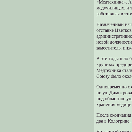
«Медтехника». А 
медучилищах, и т
работавшая в этом
Назначенный нач
отставке Цветков
административной
новой должности
заместитель, инж
В эти годы шло б
крупных предприя
Медтехника стала
Союзу было около
Одновременно с 
по ул. Димитрова
под областное уп
хранения медицин
После окончания 
два в Кологриве, 
На данный момен