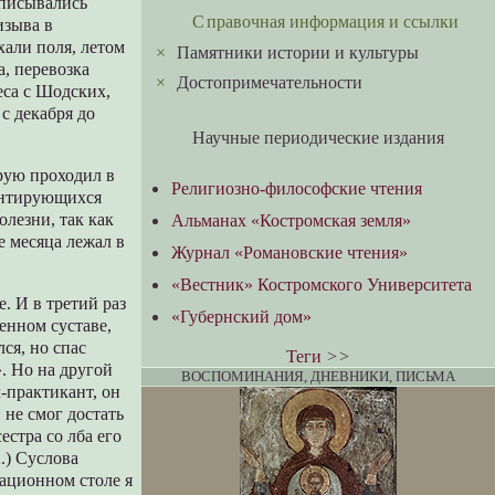
вписывались
Справочная информация и ссылки
изыва в
хали поля, летом
×
Памятники истории и культуры
а, перевозка
×
Достопримечательности
еса с Шодских,
с декабря до
Научные периодические издания
рую проходил в
Религиозно-философские чтения
монтирующихся
олезни, так как
Альманах «Костромская земля»
е месяца лежал в
Журнал «Романовские чтения»
«Вестник» Костромского Университета
. И в третий раз
«Губернский дом»
енном суставе,
лся, но спас
Теги
>>
». Но на другой
ВОСПОМИНАНИЯ, ДНЕВНИКИ, ПИСЬМА
-практикант, он
 не смог достать
естра со лба его
.) Суслова
ационном столе я