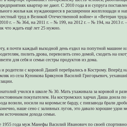
редприятиях квартир не дают. С 2010 года я и супруга поставле
льного жилья как нуждающиеся в расширении жилплощади и н
лестный труд в Великой Отечественной войне» и «Ветеран труда
2010 г. – № 364, на 2011 г. – № 199, на 2012 г. – № 194, на 2013 г. 
так что ждать ещё лет 25 нужно.
оту, я почти каждый выходной день ездил на попутной машине и
одителям, пилить дрова, перевозить сено домой, сходить на охот
везти для себя и семьи сестры продуктов из дома.
а и родители с коровой Дашей перебрались в Кострому. Вперёд 
мляк из села Куникова Брякунов Василий Григорьевич, уехавши
изации.
Анатолий учился в школе № 30. Мать ухаживала за коровой и раз
 постоянным покупателем. На костромских харчах Даша доила по
вода возили, носили на коромысле барду, с пивзавода брали дро
 конечно, наше сено с заливных лугов, это давало хорошие удои м
ым источником дохода семьи.
не 1955 года муж Манефы Василий Иванович по своей спортивно