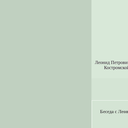
Леонид Петрович
Костромской
Беседа с Ле