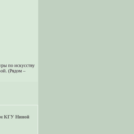
уры по искусству
ой. (Рядом –
ом КГУ Ниной