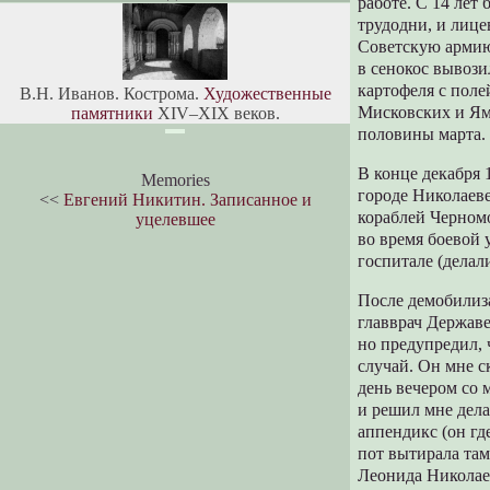
работе. С 14 лет
трудодни, и лице
Советскую армию 
в сенокос вывози
картофеля с поле
В.Н. Иванов. Кострома.
Художественные
Мисковских и Ямк
памятники
XIV–XIX веков.
половины марта.
В конце декабря 
Memories
городе Николаеве
<<
Евгений Никитин. Записанное и
кораблей Черномо
уцелевшее
во время боевой 
госпитале (делал
После демобилиза
главврач Держав
но предупредил, ч
случай. Он мне с
день вечером со 
и решил мне дела
аппендикс (он где
пот вытирала там
Леонида Николае