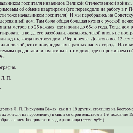
ачальником госпиталя инвалидов Великой Отечественной войны, 
имовым об обмене квартирами (его переводили на работу в г. 
ти тоже начальником госпиталя). И мы перебрались на Советск
деревянный дом. Там была общая большая кухня с русской печк
мнаты метров по 25 каждая, где и жили до 65-го года. Тогда дом
ировать, а когда его разобрали, оказалось, такой вновь не постр
ли ждать, когда построят дом в Черноречье. До этого все 12 сем
Калиновской, кто в полуподвалах в разных частях города. Но вна
 семьям предоставили квартиры в этом доме, где и проживаем се
26.
ография.
 Л. П.
.
деревне Л. П. Пискунова Вёжах, как и в 18 других, стоявших на Костром
 их жители на переселение) в связи со строительством в 1-й половине 19
 образованием Костромского водохранилища (
прим. публ.
).