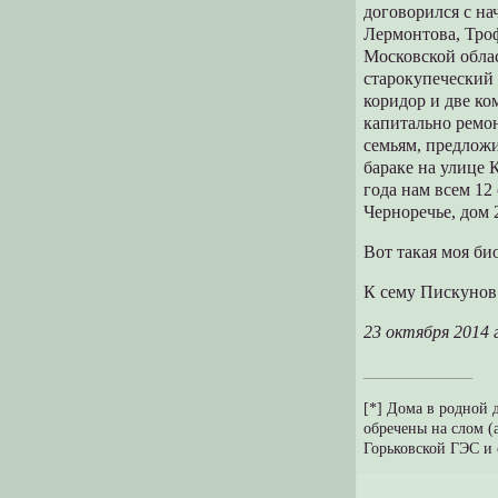
договорился с н
Лермонтова, Троф
Московской облас
старокупеческий 
коридор и две ко
капитально ремонт
семьям, предложи
бараке на улице 
года нам всем 12
Черноречье, дом 
Вот такая моя би
К сему Пискунов
23 октября 2014 г
______________
[*] Дома в родной 
обречены на слом (а
Горьковской ГЭС и