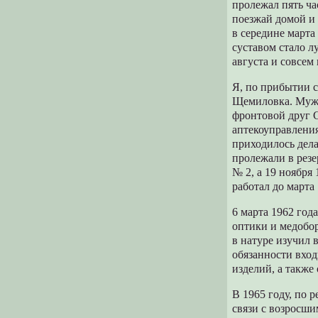
пролежал пять ча
поезжай домой и 
в середине марта
суставом стало л
августа и совсем 
Я, по прибытии с
Щемиловка. Муж 
фронтовой друг 
аптекоуправления
приходилось дела
пролежали в резе
№ 2, а 19 ноября
работал до марта 
6 марта 1962 год
оптики и медобор
в натуре изучил 
обязанности вход
изделий, а также
В 1965 году, по 
связи с возросши