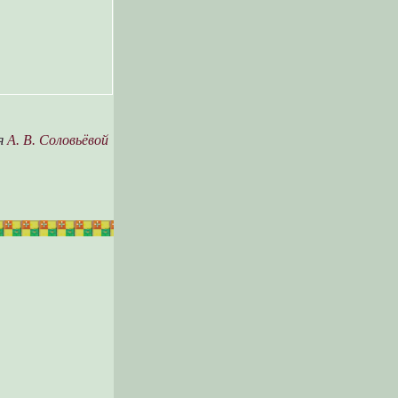
я
А. В. Соловьёвой