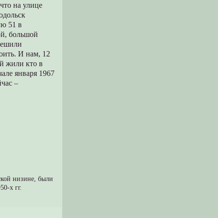
что на улице
Подольск
ую 51 в
ой, большой
 решили
оить. И нам, 12
ей жили кто в
чале января 1967
йчас –
ской низине, были
50-х гг.