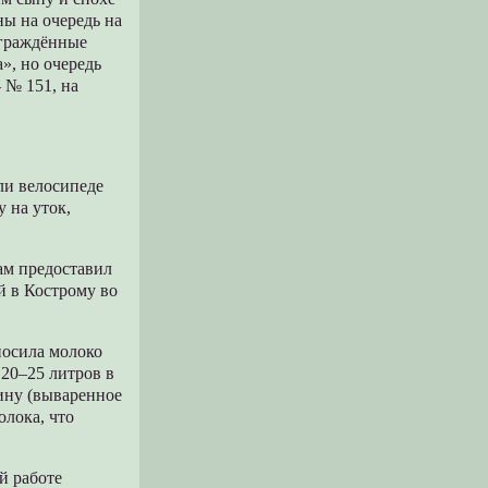
ны на очередь на
аграждённые
», но очередь
– № 151, на
ли велосипеде
у на уток,
нам предоставил
й в Кострому во
носила молоко
 20–25 литров в
бину (вываренное
олока, что
й работе