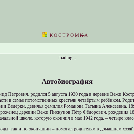
КОСТРОМ
K
А
loading...
Автобиография
ид Петрович, родился 5 августа 1930 года в деревне Вёжи Кост
сти в семье потомственных крестьян четвёртым ребёнком. Родит
ни Ведёрки, девичья фамилия Романова Татьяна Алексеевна, 18
 уроженец деревни Вёжи Пискунов Пётр Фёдорович, рождения 18
ачальной школе, которую окончил в мае 1942 года, – четыре клас
оды, так и по окончании – помогал родителям в домашнем хозяй