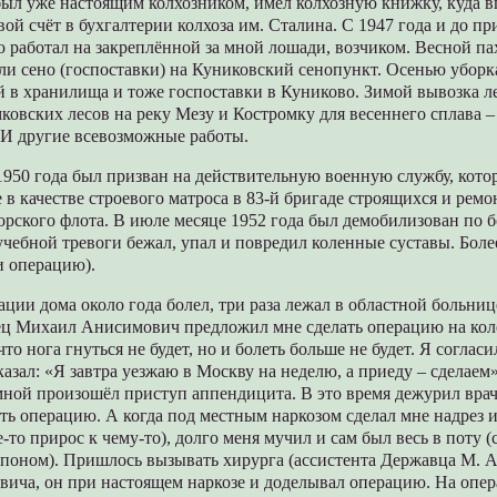
 был уже настоящим колхозником, имел колхозную книжку, куда 
вой счёт в бухгалтерии колхоза им. Сталина. С 1947 года и до пр
работал на закреплённой за мной лошади, возчиком. Весной па
ли сено (госпоставки) на Куниковский сенопункт. Осенью уборк
й в хранилища и тоже госпоставки в Куниково. Зимой вывозка л
овских лесов на реку Мезу и Костромку для весеннего сплава – 
 И другие всевозможные работы.
1950 года был призван на действительную военную службу, кото
 в качестве строевого матроса в 83-й бригаде строящихся и ре
рского флота. В июле месяце 1952 года был демобилизован по б
учебной тревоги бежал, упал и повредил коленные суставы. Боле
и операцию).
ции дома около года болел, три раза лежал в областной больнице
ец Михаил Анисимович предложил мне сделать операцию на кол
то нога гнуться не будет, но и болеть больше не будет. Я согласи
казал: «Я завтра уезжаю в Москву на неделю, а приеду – сделаем
мной произошёл приступ аппендицита. В это время дежурил врач
ть операцию. А когда под местным наркозом сделал мне надрез и
-то прирос к чему-то), долго меня мучил и сам был весь в поту (с
поном). Пришлось вызывать хирурга (ассистента Державца М. А
вича, он при настоящем наркозе и доделывал операцию. На опер