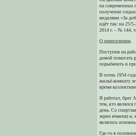
на современных п
получение социа
медалями «За доб
идёт так: на 25/5-
2014 г. – № 144, 
О переселении
.
Поступив на раб
домой помогать р
порыбачить и при
В осень 1954 год
жильё-комнату зе
время коллектив
Я работал, брат 
тем, кто являлся
день. Со спиртза
зерно ячменя) и,
являлось основн
Где-то в полови