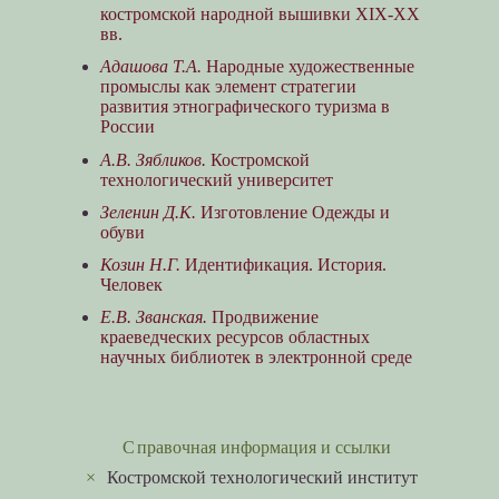
костромской народной вышивки ХIХ-ХХ
вв.
Адашова Т.А.
Народные художественные
промыслы как элемент стратегии
развития этнографического туризма в
России
А.В. Зябликов.
Костромской
технологический университет
Зеленин Д.К.
Изготовление Одежды и
обуви
Козин Н.Г.
Идентификация. История.
Человек
Е.В. Званская.
Продвижение
краеведческих ресурсов областных
научных библиотек в электронной среде
Справочная информация и ссылки
×
Костромской технологический институт