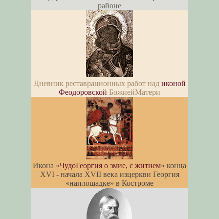
районе
Дневник реставрационных работ над
иконой
Феодоровской
БожиейМатери
Икона «
ЧудоГеоргия о змие, с житием
» конца
XVI - начала XVII века изцеркви Георгия
«наплощадке» в Костроме