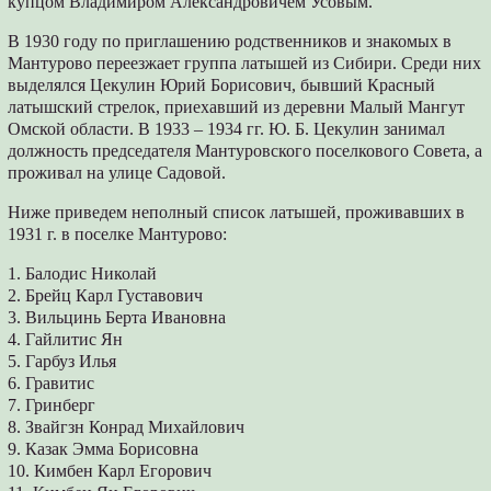
купцом Владимиром Александровичем Усовым.
В 1930 году по приглашению родственников и знакомых в
Мантурово переезжает группа латышей из Сибири. Среди них
выделялся Цекулин Юрий Борисович, бывший Красный
латышский стрелок, приехавший из деревни Малый Мангут
Омской области. В 1933 – 1934 гг. Ю. Б. Цекулин занимал
должность председателя Мантуровского поселкового Совета, а
проживал на улице Садовой.
Ниже приведем неполный список латышей, проживавших в
1931 г. в поселке Мантурово:
1. Балодис Николай
2. Брейц Карл Густавович
3. Вильцинь Берта Ивановна
4. Гайлитис Ян
5. Гарбуз Илья
6. Гравитис
7. Гринберг
8. Звайгзн Конрад Михайлович
9. Казак Эмма Борисовна
10. Кимбен Карл Егорович