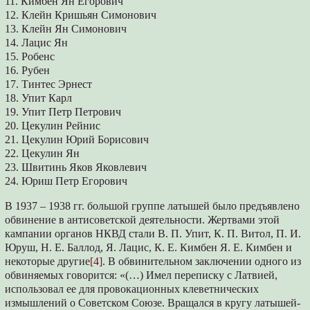
11. Кимбен Ян Егорович
12. Клейн Кришьян Симонович
13. Клейн Ян Симонович
14. Лацис Ян
15. Робенс
16. Рубен
17. Тинтес Эрнест
18. Упит Карл
19. Упит Петр Петрович
20. Цекулин Рейнис
21. Цекулин Юрий Борисович
22. Цекулин Ян
23. Швитинь Яков Яковлевич
24. Юриш Петр Егорович
В 1937 – 1938 гг. большой группе латышей было предъявлено
обвинение в антисоветской деятельности. Жертвами этой
кампании органов НКВД стали В. П. Упит, К. П. Витол, П. И.
Юруш, Н. Е. Баллод, Я. Лацис, К. Е. Кимбен Я. Е. Кимбен и
некоторые другие
[4]
. В обвинительном заключении одного из
обвиняемых говорится: «(…) Имел переписку с Латвией,
использовал ее для провокационных клеветнических
измышлений о Советском Союзе. Вращался в кругу латышей-