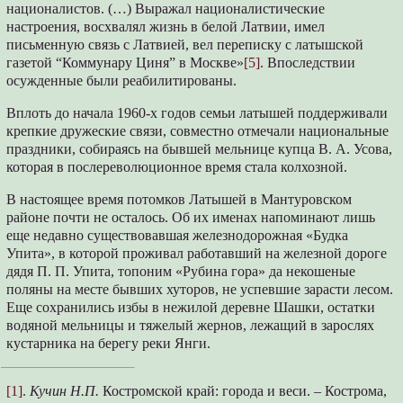
националистов. (…) Выражал националистические
настроения, восхвалял жизнь в белой Латвии, имел
письменную связь с Латвией, вел переписку с латышской
газетой “Коммунару Циня” в Москве»
[5]
. Впоследствии
осужденные были реабилитированы.
Вплоть до начала 1960-х годов семьи латышей поддерживали
крепкие дружеские связи, совместно отмечали национальные
праздники, собираясь на бывшей мельнице купца В. А. Усова,
которая в послереволюционное время стала колхозной.
В настоящее время потомков Латышей в Мантуровском
районе почти не осталось. Об их именах напоминают лишь
еще недавно существовавшая железнодорожная «Будка
Упита», в которой проживал работавший на железной дороге
дядя П. П. Упита, топоним «Рубина гора» да некошеные
поляны на месте бывших хуторов, не успевшие зарасти лесом.
Еще сохранились избы в нежилой деревне Шашки, остатки
водяной мельницы и тяжелый жернов, лежащий в зарослях
кустарника на берегу реки Янги.
[1]
.
Кучин Н.П.
Костромской край: города и веси. – Кострома,