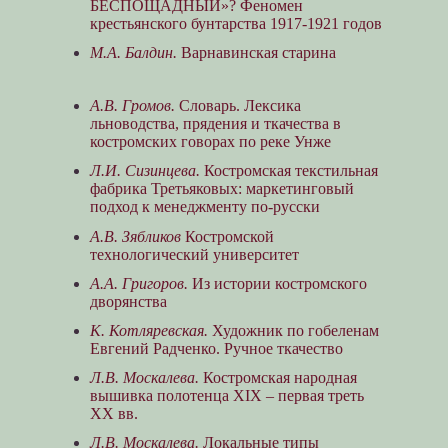
БЕСПОЩАДНЫЙ»? Феномен
крестьянского бунтарства 1917-1921 годов
М.А. Балдин.
Варнавинская старина
А.В. Громов.
Словарь. Лексика
льноводства, прядения и ткачества в
костромских говорах по реке Унже
Л.И. Сизинцева.
Костромская текстильная
фабрика Третьяковых: маркетинговый
подход к менеджменту по-русски
А.В. Зябликов
Костромской
технологический университет
А.А. Григоров.
Из истории костромского
дворянства
К. Котляревская.
Художник по гобеленам
Евгений Радченко. Ручное ткачество
Л.В. Москалева.
Костромская народная
вышивка полотенца ХIХ – первая треть
ХХ вв.
Л.В. Москалева.
Локальные типы