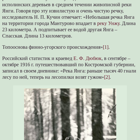
исполинских деревьев в среднем течении живописной реки
Янги. Говоря про эту извилистую и очень чистую речку,
исследователь Н. П. Кучин отмечает: «Небольшая речка Янга
на территории города Мантурово впадает в
реку Унжу
. Длина
23 километра. А подпитывает ее водой другая Янга –
Спасская. Длина 13 километров.
Топооснова финно-угорского происхождения»
[1]
.
Российский статистик и краевед
Е. Ф. Дюбюк
, в сентябре –
октябре 1916 г. путешествовавший по Костромской губернии,
записал в своем дневнике: «Река Янга: раньше тысяч 40 гнали
лесу по ней, теперь на лесопилки возят гужом»
[2]
.