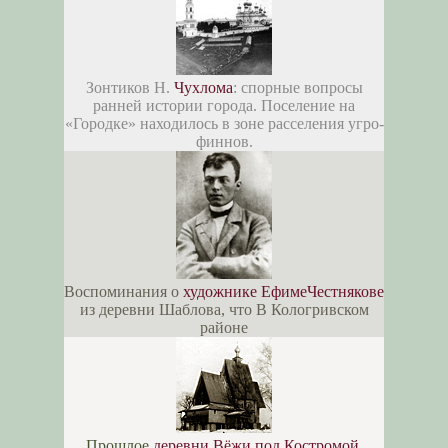
Зонтиков Н.
Чухлома
: спорные вопросы
ранней истории города. Поселение на
«Городке» находилось в зоне расселения угро-
финнов.
Воспоминания о
художнике ЕфимеЧестнякове
из деревни Шаблова, что В Кологривском
районе
Прошлое
деревни Вёжи под Костромой
.