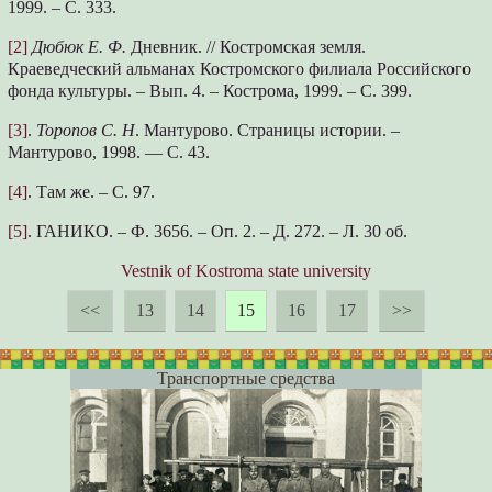
1999. – С. 333.
[2]
Дюбюк Е. Ф.
Дневник. // Костромская земля.
Краеведческий альманах Костромского филиала Российского
фонда культуры. – Вып. 4. – Кострома, 1999. – С. 399.
[3]
.
Торопов С. Н
. Мантурово. Страницы истории. –
Мантурово, 1998. — С. 43.
[4]
. Там же. – С. 97.
[5]
. ГАНИКО. – Ф. 3656. – Оп. 2. – Д. 272. – Л. 30 об.
Vestnik of Kostroma state university
<<
13
14
15
16
17
>>
Транспортные средства