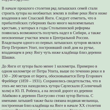
В начале прошлого столетия ряд латышских семей стали
строить хутора на необжитых землях в пойме реки Янги ниже
впадения в нее Спасской Янги. Следует отметить, что в
прибалтийских губерниях было много малоземельных
крестьян, у которых в годы Столыпинской реформы
появилась возможность получить надел в Сибири, а также
неосвоенные участки земли в Центральной России.
Владельцем одного из первых латышских хуторов являлся
Петр Петрович Упит, построивший свой дом на ручье,
впадающем в реку Янгу чуть ниже кладбища близ деревни
Шашки.
До Янги от хутора было менее 1 километра. Примерно в
одном километре от Петра Упита, выше по течению реки и в
150 – 200 метров от берега, обосновывается Петр Егорович
Фрейберг (1859 – 1931). Сохранились свидетельства, что в
этих-же местах находились хутора Саулескалн (Солнечный
холм) и Ю. П. Робенса, а на лесной дороге из деревни
Абабково в деревню Пахтусово стоял хутор Витола. С
именами латышей также была связана водяная мельница,
построенная близ кладбища на Янге в начале XX столетия