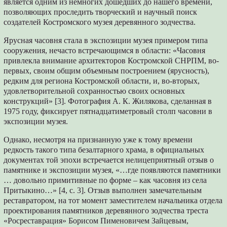
является одним из немногих дошедших до нашего времени,
позволяющих проследить творческий и научный поиск
создателей Костромского музея деревянного зодчества.
Ярусная часовня стала в экспозиции музея примером типа
сооружения, нечасто встречающимся в области: «Часовня
привлекла внимание архитекторов Костромской СНРПМ, во-
первых, своим общим объемным построением (ярусность),
редким для региона Костромской области, и, во-вторых,
удовлетворительной сохранностью своих основных
конструкций» [3]. Фотография А. К. Жилякова, сделанная в
1975 году, фиксирует пятнадцатиметровый столп часовни в
экспозиции музея.
Однако, несмотря на признанную уже к тому времени
редкость такого типа безалтарного храма, в официальных
документах той эпохи встречается нелицеприятный отзыв о
памятнике и экспозиции музея, «…где появляются памятники
… довольно примитивные по форме – как часовня из села
Притыкино…» [4, с. 3]. Отзыв выполнен замечательным
реставратором, на тот момент заместителем начальника отдела
проектирования памятников деревянного зодчества треста
«Росреставрация» Борисом Пименовичем Зайцевым,