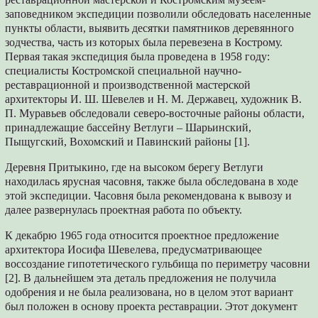
заповедником экспедиции позволили обследовать населенные
пункты области, выявить десятки памятников деревянного
зодчества, часть из которых была перевезена в Кострому.
Первая такая экспедиция была проведена в 1958 году:
специалисты Костромской специальной научно-
реставрационной и производственной мастерской
архитекторы И. Ш. Шевелев и Н. М. Державец, художник В.
П. Муравьев обследовали северо-восточные районы области,
принадлежащие бассейну Ветлуги – Шарьинский,
Пыщугский, Вохомский и Павинский районы [1].
Деревня Притыкино, где на высоком берегу Ветлуги
находилась ярусная часовня, также была обследована в ходе
этой экспедиции. Часовня была рекомендована к вывозу и
далее развернулась проектная работа по объекту.
К декабрю 1965 года относится проектное предложение
архитектора Иосифа Шевелева, предусматривающее
воссоздание гипотетического гульбища по периметру часовни
[2]. В дальнейшем эта деталь предложения не получила
одобрения и не была реализована, но в целом этот вариант
был положен в основу проекта реставрации. Этот документ