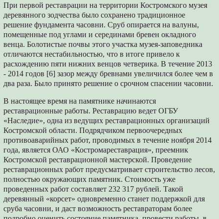
При первой реставрации на территории Костромского музея
деревянного зодчества было сохранено традиционное
решение фундамента часовни. Сруб опирается на валуны,
помещенные под углами и серединами бревен окладного
венца. Болотистые почвы этого участка музея-заповедника
отличаются нестабильностью, что в итоге привело к
расхождению пяти нижних венцов четверика. В течение 2013
- 2014 годов [6] зазор между бревнами увеличился более чем в
два раза. Было принято решение о срочном спасении часовни.
В настоящее время на памятнике начинаются
реставрационные работы. Реставрацию ведет ОГБУ
«Наследие», одна из ведущих реставрационных организаций
Костромской области. Подрядчиком первоочередных
противоаварийных работ, проводимых в течение ноября 2014
года, является ОАО «Костромареставрация», преемник
Костромской реставрационной мастерской. Проведение
реставрационных работ предусматривает строительство лесов,
полностью окружающих памятник. Стоимость уже
проведенных работ составляет 232 317 рублей. Такой
деревянный «корсет» одновременно станет поддержкой для
сруба часовни, и даст возможность реставраторам более
подробно оценить состояние памятника, провести работы, в