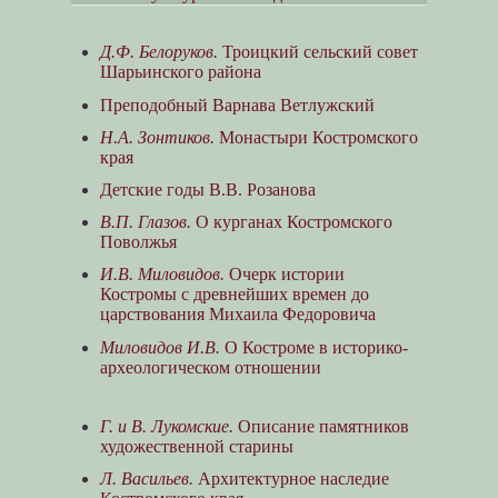
Д.Ф. Белоруков.
Троицкий сельский совет
Шарьинского района
Преподобный Варнава Ветлужский
Н.А. Зонтиков.
Монастыри Костромского
края
Детские годы В.В. Розанова
В.П. Глазов.
О курганах Костромского
Поволжья
И.В. Миловидов.
Очерк истории
Костромы с древнейших времен до
царствования Михаила Федоровича
Миловидов И.В.
О Костроме в историко-
археологическом отношении
Г. и В. Лукомские.
Описание памятников
художественной старины
Л. Васильев.
Архитектурное наследие