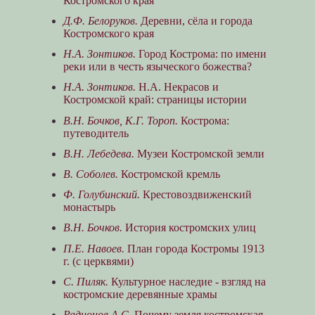
Костромского края
Д.Ф. Белоруков.
Деревни, сёла и города
Костромского края
Н.А. Зонтиков.
Город Кострома: по имени
реки или в честь языческого божества?
Н.А. Зонтиков.
Н.А. Некрасов и
Костромской край: страницы истории
В.Н. Бочков, К.Г. Тороп.
Кострома:
путеводитель
В.Н. Лебедева.
Музеи Костромской земли
В. Соболев.
Костромской кремль
Ф. Голубинский.
Крестовоздвиженский
монастырь
В.Н. Бочков.
История костромских улиц
П.Е. Навоев.
План города Костромы 1913
г. (с церквями)
С. Пиляк.
Культурное наследие - взгляд на
костромские деревянные храмы
Радионов А.С.
Почему земля костромская