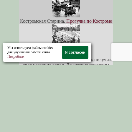
Костромская Старина.
Прогулка по Костроме
Мы используем файлы cookies
для улучшения работы сайта.
Я согласен
Подробнее
.
Славянское божество Кострома
Как получил
свое название город. Языческие похороны
Костромы
Город Галич
. Промыслы Галича. Ссыльные в
Галиче