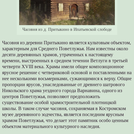
Часовня из д. Притыкино в Ипатьевской слободе
Часовня из деревни Притыкино является культовым объектом,
характерным для Среднего Поветлужья. Нам известны около
десяти деревянных храмов, утраченных к настоящему
времени, выстроенных в среднем течении Ветлуги в третьей
четверти XVIII века. Храмы имели общее композиционное
ярусное решение с четвериковой основой и поставленными на
нее несколькими восьмериками, сужающимися к верху. Общие
пропорции ярусов, унаследованные от древнего шатрового
Никольского храма уездного города Варнавина, одного из
центров Поветлужья, позволяют предположить
существование особой храмостроительной плотницкой
школы. В таком случае часовня, сохраняемая в Костромском
музее деревянного зодчества, является последним ярусным
храмом Поветлужья, что делает этот памятник особо ценным
объектом материального культурного наследия.