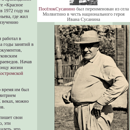
те «Красное
ПосёлокСусанино
был переименован из села
в 1972 году на
Молвитино в честь национального героя
ьева, где жил
Ивана Сусанина
 изучению
н работал в
а годы занятий в
окументов,
руковским
раеведов. Начав
концу жизни
Костромской
о время им был
Дмитрием
X веках, можно
ов.
 пишет свои
ю, эти
алеть, что