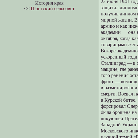
22 июня 1941 год
История края
защитил дипломн
<<
Шангский сельсовет
получив диплом 
мирной жизни. В
армию и как инж
академии — она 
октября, когда к
товарищами жег а
Вскоре академию
ускоренный годич
Сталинград — в с
мащине, где ране
того ранения ост
фронт — команди
в разминировании
смерти. Воевал 
в Курской битве.
форсировал Одер,
была брошена на 
ликующей Праге.
Западной Украин
Московского инже
научной темой «Р