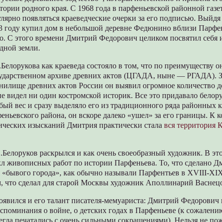
ории родного края. С 1968 года в парфеньевской районной газе
улярно появляться краеведческие очерки за его подписью. Выйдя 
73 году купил дом в небольшой деревне Федюнино вблизи Парфен
то. С этого времени Дмитрий Федорович целиком посвятил себя
дной земли.
Белорукова как краеведа состояло в том, что по преимуществу о
ударственном архиве древних актов (ЦГАДА, ныне — РГАДА). З
анилище древних актов России он выявил огромное количество д
не видел ни один костромской историк. Все это придавало бело
ый вес и сразу выделяло его из традиционного ряда районных к
еньевского района, он вскоре далеко «ушел» за его границы. К 
ических изысканий Дмитрия практически стала
вся территория 
.Белоруков раскрылся и как очень своеобразный художник. В эт
кл живописных работ по истории Парфеньева. То, что сделано 
 «бывого города», как обычно называли Парфентьев в XVIII-XI
м, что сделал для старой Москвы художник Аполлинарий Васнец
оявился и его талант писателя-мемуариста: Дмитрий Федорович
споминания о войне, о детских годах в Парфеньеве (к сожалени
гда печатались с очень сильными сокращениями). Нельзя не пож