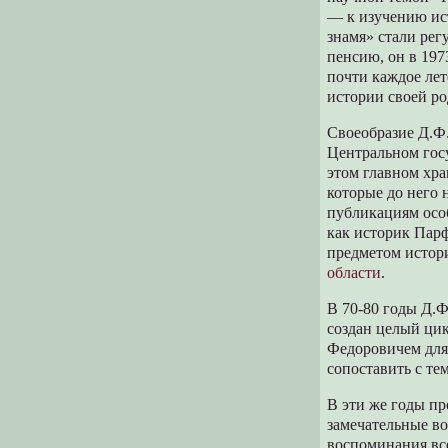
— к изучению ист
знамя» стали рег
пенсию, он в 19
почти каждое ле
истории своей ро
Своеобразие Д.Ф.
Центральном гос
этом главном хр
которые до него 
публикациям особ
как историк Парф
предметом истор
области
.
В 70-80 годы Д.Ф
создан целый ци
Федоровичем для
сопоставить с те
В эти же годы пр
замечательные во
воспоминания все