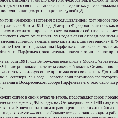
бное раздвоение угнетало Дмитрия Федоровича: в одном из писе
 которым его связывала многолетняя переписка, у него однажды
о постоянно «лицемерить и кривить душой»[2].
митрий Федорович встретил с воодушевлением, хотя многое пр
 не радовало. Летом 1991 года Дмитрий Федорович с женой, как в
 время в его жизни произошло весьма важное событие: решение
ельского Совета от 28 июня 1991 года в связи с празднованием 
«внесение личного вклада в дело развития культуры района» Д.
вание Почетного гражданина Парфеньева. Так человек, чья семь
бежать из Парфеньева, окончательно получил официальное приз
е августа 1991 года Белоруковы вернулись в Москву. Через неск
КЧП, завершившаяся падением советской власти. Символично, чт
раха системы, которую он не принимал всю свою жизнь. Дмитри
ве 21 сентября 1991 года. Согласно воли покойного его похорон
тпевания в Воскресенском соборе Парфеньева его тело было пог
е.
ержит сейчас в своих руках читатель, представляет собой пора
ческих очерков Д.Ф.Белорукова. Он завершил ее в 1988 году и н
 жизни. Конечно, эта книга неравноценна: о каких-то районах 
льше, о каких-то — меньше (больше всего сказано о родном рай