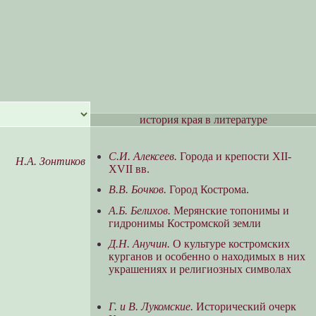
история края в литературе
С.И. Алексеев.
Города и крепости XII-
Н.А. Зонтиков
XVII вв.
В.В. Бочков.
Город Кострома.
А.Б. Белихов.
Мерянские топонимы и
гидронимы Костромской земли
Д.Н. Анучин.
О культуре костромских
курганов и особенно о находимых в них
украшениях и религиозных символах
Г. и В. Лукомские.
Исторический очерк