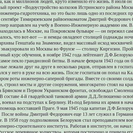
а, как и миллионов людей, круто изменило его жизнь. 8 июля он
ый проект «Водоустройство колхозов Истринского района Моско
инженера-гидротехника, но это было лишь одно из последних п
 сентябре Тимирязевским райвоенкоматом Дмитрий Федорович 
енер направлен на учебу в Военно-Инженерную академию им. В
находилась в Москве, на Покровском бульваре — он пережил са
азалось, что вот-вот — и немцы овладеют столицей (однажды ноч
рхивы Генштаба на Знаменке, видел массовый исход москвичей 
 эвакуировали из Москвы во Фрунзе — столицу Киргизии. Прой
ный курс обучения, в ноябре 1942 года лейтенант Д.Ф.Белорук
амое пекло грандиозной битвы. В начале февраля 1943 года он 
ные лежали друг на друге в несколько рядов, отправлен в госпит
ался у него в руке на всю жизнь. После госпиталя он попал на 
ром роты инженерно-саперной бригады. Вместе со своими солд
, строил мосты и другие сооружения, многократно стоял на кр
на Брянском и Первом Украинском фронтах, освобождал Смоленщ
 В составе 4-й гвардейской танковой армии Д.Д.Лелюшенко осв
 воевал на подступах к Берлину. Из-под Берлина их армия в нача
помощь восставшей Праге. 9 мая 1945 года капитан Д.Ф.Белорук
 После войны Дмитрий Федорович еще 13 лет служил в Германи
е. В 1958 году подполковник Белоруков стал преподавателем во
нерно-строительного института. Работая в институте, он начал
усское деревянное зодчество», которая постепенно и привела ег