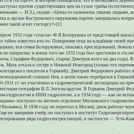
есто в госторге», в которой сообщалось, что в нескольких дере
выступал против существующих цен на сухие грибы (естественно
енными.— Н.З.), сказав: «Цены-то назначены такими людьми, к
ка в органе Костромского окружкома партии завершалась вопро
жен такой агент госторгу?»[1]
апреле 1932 года «спасла» Ф.Я.Белорукова от предстоящей высы
его тайно известил кто-то. Похоронив отца на кладбище своей пр
еркви, вся семья Белоруковых, опасаясь преследований, бежала
и не напрасны: в конце того же 1932 года был арестован и сослан
ча, Серафим Федорович, старше Дмитрия всего на два года). К
зь. Мать уехала к сестре в Нижний Новгород (только что переи
пролетарского писателя в Горький). Дмитрий Федорович работал
езнодорожной станции Нея, а затем также перебрался в Горький
0-1931 гг. он участвовал в гидрометрической экспедиции на пр
звестным географом В.Л.Энгельгардтом. В Горьком Дмитрий Фе
ком-гидрологом в НИИ гидрологии, а в 1934 году — как он всп
авдами» поступил на заочное отделение Московского гидромели
Р.Вильямса. В 1938 году он переехал в Москву, днем работал чер
Еще не завершив учебу, он поступил в институт Гидроэнергопроек
ектировании ряда гидроэлектростанций, в частности — Усть-Ка