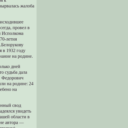
м к
 вырвалась жалоба
оисходившее
сегда, провел в
м Исполкома
470-летия
Ф.Белорукову
я в 1932 году
нание на родине.
олько дней
о судьба дала
й Федорович
или на родине: 24
ребено на
йонный свод
адеялся увидеть
нашей области в
оне автора —