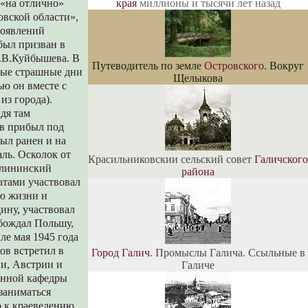
края
миллионы и тысячи лет назад
 «на отлично»
вской области»,
роявлений
был призван в
.В.Куйбышева. В
Путеводитель по земле
Островского
. Вокруг
мые страшные дни
Щелыкова
ью он вместе с
из города).
дя там
ов прибыл под
был ранен и на
аль. Осколок от
Красильниковскии сельский совет
Галичского
Калининский
района
атами участвовал
аю жизни и
ину, участвовал
обождал Польшу,
ле мая 1945 года
ов встретил в
Город Галич
. Промыслы Галича. Ссыльные в
и, Австрии и
Галиче
енной кафедры
 заниматься
о к краеведению