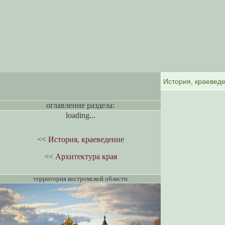
оглавление раздела:
loading...
<< История, краеведение
<< Архитектура края
территория костромской области