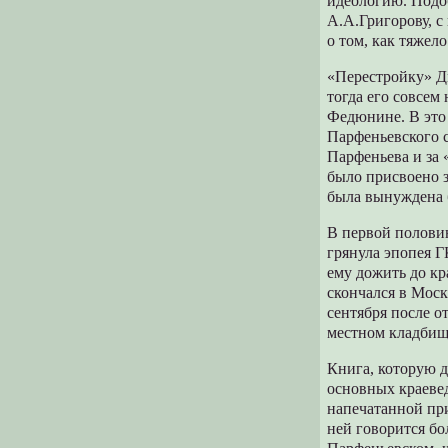
идеологию. Подо
А.А.Григорову, с
о том, как тяжел
«Перестройку» Д
тогда его совсем
Федюнине. В это
Парфеньевского с
Парфеньева и за 
было присвоено з
была вынуждена 
В первой половин
грянула эпопея Г
ему дожить до к
скончался в Моск
сентября после о
местном кладбищ
Книга, которую д
основных краевед
напечатанной при
ней говорится бо