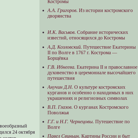
Костромы
А.А. Григоров.
Из истории костромского
дворянства
И.К. Васьков.
Собрание исторических
известий, относящихся до Костромы
А.Д. Козловский.
Путешествие Екатерины
II по Волге в 1767 г. Кострома —
Борщёвка
Г.В. Ибнеева.
Екатерина II и православное
духовенство в церемониале высочайшего
путешествия
Анучин Д.Н.
О культуре костромских
курганов и особенно о находимых в них
украшениях и религиозных символах
В.П. Глазов.
О курганах Костромского
Поволжья
Г.Г. и Н.Г. Чернецовы.
Путешествие по
своеобразный
Волге
дился 24 октября
Павел Свиньин.
Картины России и быт