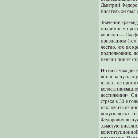
Дмитрий Федоро
писатель он был 
Значение краевед
подлинным просве
конечно — Парфе
признанием (тем 
лестно, что их к
подполковник, д
пенсии пишет ста
Но на самом деле
встал на путь вн
власть, не прини
коллективизацию,
достижения». Он 
страха в 30-е го
исключить из инс
допускалось в т
Федорович вынуж
зачастую писали
конституционной