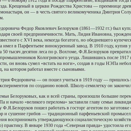
 — 6 ноября) 1912 года в посаде Парфентьеве, входившем тогда 
езда. Крещеный в церкви Рождества Христова — преемнице дре
 монастыря, он — в честь святого великомученика Дмитрия Сол
м.
доровича Федор Яковлевич Белоруков (1861—1932 гг.) был ку
годаря своей предприимчивости. Мать, Лидия Ивановна, урожден
звестного с XVI века, некогда богатого, но обедневшего купечес
а имел в Парфентьеве винокуренный завод. В 1910 году, купив у
 50 тысяч десятин леса по р. Вохтоме, Ф.Я.Белоруков превратил
промышленников Кологривского уезда. Лишившись после 1917 г
сти, он вновь сумел «встать на ноги», создав в годы НЭПа небо
, на котором работал вместе с сыновьями.
трия Федоровича — он пошел учиться в 1919 году — пришлось 
кспериментов по созданию новой. Школу-семилетку он закончил 
емьи Белоруковых, как и всей страны, произошли большие пере
а и начало «великого перелома» заставили главу семьи ликвиди
ду Ф.Я.Белоруков пошел работать в госторг агентом по заготовк
сбор и сушение грибов — традиционный парфеньевский промысел
рения воспринимать утверждающуюся социалистическую хозяйст
) практику. В январе 1930 года «Северная правда» удостоила ег