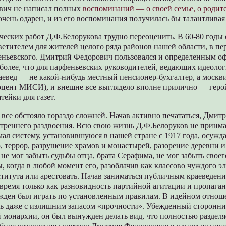
вич не написал полных
воспоминаний — о своей семье, о родит
очень одарен, и из его воспоминания получилась бы талантливая
ческих работ Д.Ф.Белорукова трудно переоценить. В 60-80 годы 
тителем для жителей целого ряда районов нашей области, в пе
ньевского. Дмитрий Федорович пользовался и определенным 
более, что для парфеньевских руководителей, ведающих идеоло
раевед — не какой-нибудь местный пенсионер-бухгалтер, а москв
оцент МИСИ), и внешне все выглядело вполне прилично — геро
тейки для газет.
 все обстояло гораздо сложней. Начав активно печататься, Дми
утреннего раздвоения. Всю свою жизнь Д.Ф.Белоруков не принм
мал систему, установившуюся в нашей стране с 1917 года, осужд
 террор, разрушение храмов и монастырей, разорение деревни 
не мог забыть судьбы отца, брата Серафима, не мог забыть свое
ды, когда в любой момент его, разоблачив как классово чуждого э
титута или арестовать. Начав заниматься публичным краеведен
о время только как разновидность партийной агитации и пропа
ден был играть по установленным правилам. В идейном отнош
сь даже с излишним запасом «прочности». Убежденный сторонн
 монархии, он был вынужден делать вид, что полностью раздел