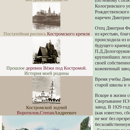
(по новому стилю
Кологривского у
Рождественского
наречен Дмитрие
Отец Дмитрия Фе
Постатейная роспись
Костромского кремля
из крестьян, бла
происходила из и
будущего краевед
П.Д.Дологорукова
крупнейших лесо
своей собственно
Прошлое
деревни Вёжи под Костромой
.
кожевенный завод
История моей родины
Время учебы Дми
старой школы и э
Вскоре в жизни с
Свертывание НЭП
завод. В 1929 го
Костромской зодчий
Воротилов,Степан
Андреевич
(как известно, 
не мог без през
бесхозяйственную