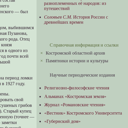
в состав
разноплеменных её народов: из
внего
путешествий
унского — был
Соловьев С.М.
История России с
древнейших времен
пцом, выбившимся
ная Пузанова,
кого рода. Отец
 князя
Справочная информация и ссылки
ся в одного из
×
Костромской областной архив
од почти всей
×
Памятники истории и культуры
льшой
Научные периодические издания
на период ломки
в 1927 году.
Религиозно-философские чтения
мены.
Альманах «Костромская земля»
ровать свой
Журнал «Романовские чтения»
е сушеных грибов
). Старый купец
«Вестник» Костромского Университета
венную (точнее —
«Губернский дом»
о заметки