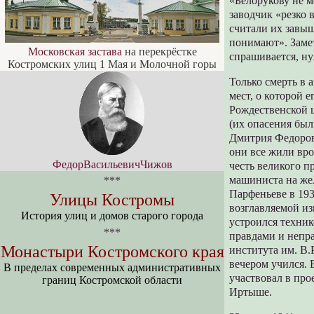
«Белорукову не м
заводчик «резко 
считали их завыш
понимают». Замет
Московская застава
на перекрёстке
спрашивается, ну
Костромских улиц 1 Мая и Молочной горы
Только смерть в 
мест, о которой 
Рождественской ц
(их опасения был
Дмитрия Федорови
они все жили вро
ФедорВасильевичЧижов
честь великого 
машиниста на жел
***
Парфеньеве в 193
Улицы Костромы
возглавляемой и
История улиц и домов старого города
устроился техни
***
правдами и непр
Монастыри Костромского края
института им. В.
вечером учился. 
В пределах современных административных
участвовал в про
границ Костромской области
Иртыше.