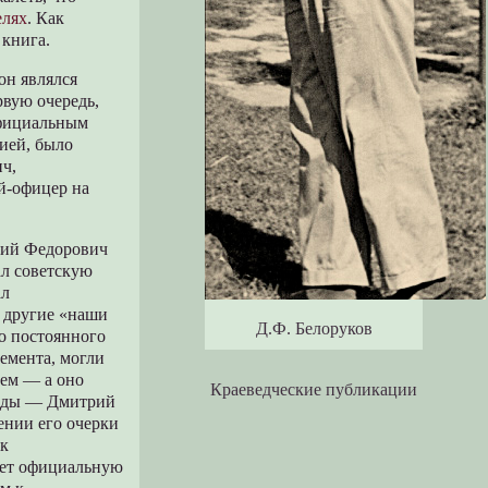
елях
. Как
 книга.
он являлся
рвую очередь,
официальным
гией, было
ич,
й-офицер на
трий Федорович
ал советскую
ал
и другие «наши
Д.Ф. Белоруков
го постоянного
лемента, могли
ием — а оно
Краеведческие публикации
ганды — Дмитрий
ении его очерки
ик
яет официальную