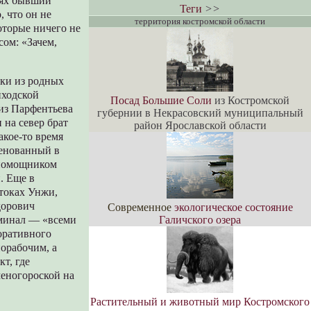
внях бывший
Теги
>>
, что он не
территория костромской области
оторые ничего не
сом: «Зачем,
лки из родных
иходской
Посад Большие Соли
из Костромской
 из Парфентьева
губернии в Некрасовский муниципальный
 на север брат
район Ярославской области
акое-то время
менованный в
 помощником
. Еще в
итоках Унжи,
дорович
Современное
экологическое состояние
Галичского озера
оминал — «всеми
оративного
норабочим, а
т, где
меногороской на
Растительный и животный мир Костромского