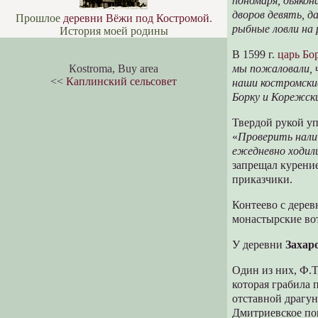
пономаря, дьякон
дворов девять, д
Прошлое
деревни Вёжи под Костромой
.
рыбные ловли на 
История моей родины
В 1599 г.
царь Бо
Кostroma, Buy area
мы пожаловали, ч
<<
Каплинский сельсовет
наши костромские
Борку и Корежски
Твердой рукой уп
«
Проверить нали
ежедневно ходили
запрещал курение
приказчики.
Контеево с дерев
монастырские вот
У деревни
Захар
Один из них, Ф.
которая грабила
отставной драгун
Дмитриевское по