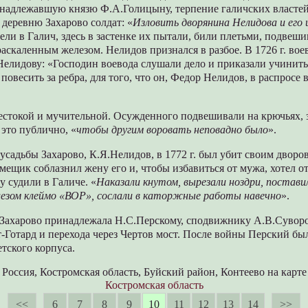
инадлежавшую князю Ф.А.Голицыну, терпение галичских властей
 деревню Захарово солдат: «
Изловить дворянина Нелидова и его
и в Галич, здесь в застенке их пытали, били плетьми, подвеши
аскаленным железом. Нелидов признался в разбое. В 1726 г. вое
Нелидову: «Господин воевода слушали дело и приказали учинит
повесить за ребра, для того, что он, Федор Нелидов, в распросе 
естокой и мучительной. Осужденного подвешивали на крючьях, 
 это публично, «
чтобы другим воровать неповадно было
».
усадьбы Захарово, К.Я.Нелидов, в 1772 г. был убит своим двор
ещик соблазнил жену его и, чтобы избавиться от мужа, хотел о
у судили в Галиче. «
Наказали кнутом, вырезали ноздри, поставил
езом клеймо «ВОР», сослали в каторжные работы навечно
».
а Захарово принадлежала Н.С.Перскому, сподвижнику А.В.Сувор
т-Готард и перехода через Чертов мост. После войны Перский б
тского корпуса.
Россия, Костромская область, Буйский район, Контеево на карте
Костромская область
<<
6
7
8
9
10
11
12
13
14
>>