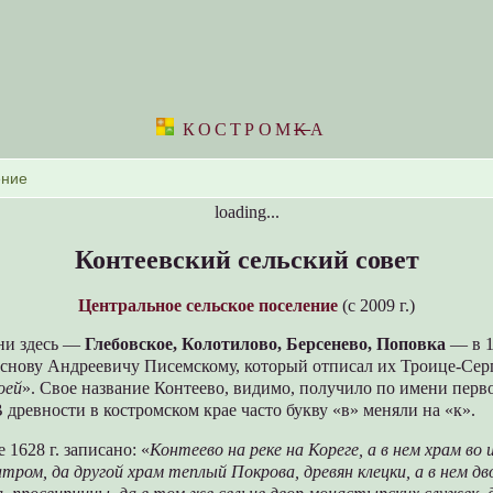
КОСТРОМ
K
А
loading...
Контеевский сельский совет
Центральное сельское поселение
(c 2009 г.)
ни здесь —
Глебовское, Колотилово, Берсенево, Поповка
— в 1
снову Андреевичу Писемскому, который отписал их Троице-Се
оей
». Свое название Контеево, видимо, получило по имени перв
В древности в костромском крае часто букву «в» меняли на «к».
 1628 г. записано: «
Контеево на реке на Кореге, а в нем храм во
тром, да другой храм теплый Покрова, древян клецки, а в нем дв