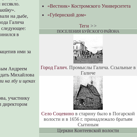
 иссякло.
«Вестник» Костромского Университета
 шайку
».
«Губернский дом»
вали на дыбе,
вода Галича
Теги
>>
ь следующее:
ПОСЕЛЕНИЯ БУЙСКОГО РАЙОНА
винился в
зацепив ими за
Город Галич
. Промыслы Галича. Ссыльные в
овым Андреем
Галиче
тдать Михайлова
и на лбу и щеках
ова, участнику
ыл директором
Село Соцевино
в старину было в Погарской
волости и в 1656 г. принадлежало братьям
Сытиным
Церкви Контеевской волости