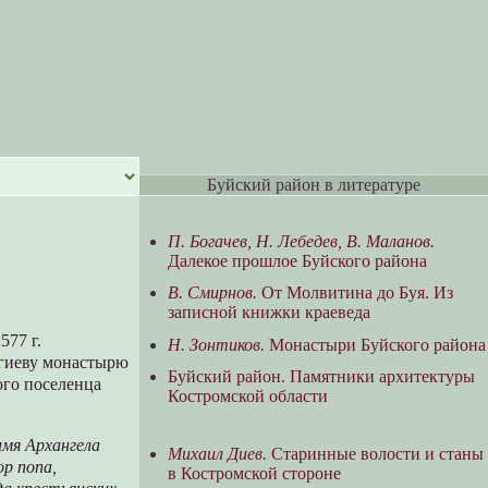
Буйский район в литературе
П. Богачев, Н. Лебедев, В. Маланов.
Далекое прошлое Буйского района
В. Смирнов.
От Молвитина до Буя. Из
записной книжки краеведа
577 г.
Н. Зонтиков.
Монастыри Буйского района
ргиеву монастырю
Буйский район. Памятники архитектуры
ого поселенца
Костромской области
 имя Архангела
Михаил Диев.
Старинные волости и станы
ор попа,
в Костромской стороне