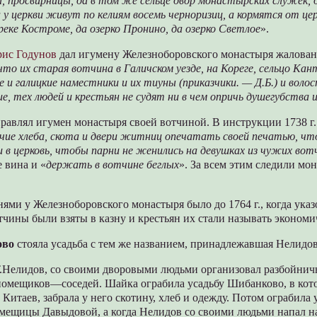
а, просвирницы, да в том же сельце двор монастырских служек, 
а у церкви живут по келиям восемь черноризиц, а кормятся от це
реке Костроме, да озерко Пронино, да озерко Светлое
».
рис Годунов
дал игумену Железноборовского монастыря жалован
то их старая вотчина в Галичском уезде, на Кореге, сельцо Кант
 и галицкие наместники и их тиуны (приказчики. — Д.Б.) и воло
е, тех людей и крестьян не судят ни в чем опричь душегубства и
равлял игумен монастыря своей вотчиной. В инструкции 1738 г.
чие хлеба, скота и двери житниц опечатать своей печатью, чт
 в церковь, чтобы парни не женились на девушках из чужих вот
 вина и «
держать в вотчине беглых
». За всем этим следили мо
нями у Железноборовского монастыря было до 1764 г., когда ука
чины были взяты в казну и крестьян их стали называть эконом
ово
стояла усадьба с тем же названием, принадлежавшая Нелидо
Т.Нелидов, со своими дворовыми людьми организовал разбойнич
 помещиков—соседей. Шайка ограбила усадьбу Шибанково, в кот
 Китаев, забрала у него скотину, хлеб и одежду. Потом ограбила 
мещицы Давыдовой, а когда Нелидов со своими людьми напал на