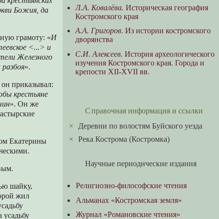
да крестьянских
Л.А. Ковалёва.
Историческая география
ркви Божия, да
Костромского края
А.А. Григоров.
Из истории костромского
ную грамоту: «
И
дворянства
еевское <...> и
С.И. Алексеев.
История археологического
стели Железного
изучения Костромского края. Города и
 разбоя
».
крепости XII-XVII вв.
 он приказывал:
обы крестьяне
чин
». Он же
Справочная информация и ссылки
настырские
×
Деревни по волостям Буйского уезда
×
Река Кострома (Костромка)
зом Екатерины
ическими.
Научные периодические издания
вым.
Религиозно-философские чтения
ью шайку,
орой жил
Альманах «Костромская земля»
усадьбу
Журнал «Романовские чтения»
 усадьбу