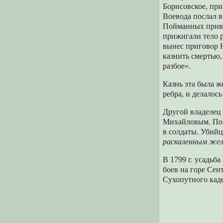
Борисовское, пр
Воевода послал в
Пойманных привел
прижигали тело р
вынес приговор 
казнить смертью, 
разбое».
Казнь эта была ж
ребра, и делалось
Другой владелец 
Михайловым. Пом
в солдаты. Убийц
раскаленным жел
В 1799 г. усадьб
боев на горе Сен
Сухопутного каде