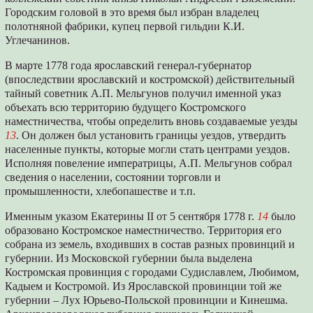
Городским головой в это время был избран владелец
полотняной фабрики, купец первой гильдии К.И.
Углечанинов.
В марте 1778 года ярославский генерал-губернатор
(впоследствии ярославский и костромской) действительный
тайный советник А.П. Мельгунов получил именной указ
объехать всю территорию будущего Костромского
наместничества, чтобы определить вновь создаваемые уезды
13
. Он должен был установить границы уездов, утвердить
населенные пункты, которые могли стать центрами уездов.
Исполняя повеление императрицы, А.П. Мельгунов собрал
сведения о населении, состоянии торговли и
промышленности, хлебопашестве и т.п.
Именным указом Екатерины II от 5 сентября 1778 г.
14
было
образовано Костромское наместничество. Территория его
собрана из земель, входивших в состав разных провинций и
губернии. Из Московской губернии была выделена
Костромская провинция с городами Судиславлем, Любимом,
Кадыем и Костромой. Из Ярославской провинции той же
губернии – Лух Юрьево-Польской провинции и Кинешма.