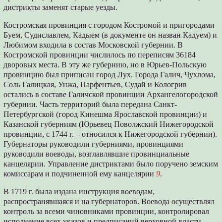
дистрикты заменят старые уезды.
Костромская провинция с городом Костромой и пригородами
Буем, Судиславлем, Кадыем (в документе он назван Кадуем) и
Любимом входила в состав Московской губернии. В
Костромской провинции числилось по переписям 36184
дворовых места. В эту же губернию, но в Юрьев-Польскую
провинцию был приписан город Лух. Города Галич, Чухлома,
Соль Галицкая, Унжа, Парфентьев, Судай и Кологрив
остались в составе Галичской провинции Архангелогородской
губернии. Часть территорий была передана Санкт-
Петербургской (город Кинешма Ярославской провинции) и
Казанской губерниям (Юрьевец Поволжский Нижегородской
провинции, с 1744 г. – относился к Нижегородской губернии).
Губернаторы руководили губерниями, провинциями
руководили воеводы, возглавлявшие провинциальные
канцелярии. Управление дистриктами было поручено земским
комиссарам и подчиненной ему канцелярии
9
.
В 1719 г. была издана инструкция воеводам,
распространявшаяся и на губернаторов. Воевода осуществлял
контроль за всеми чиновниками провинции, контролировал
исполнение всех указов и предписаний верховной власти,