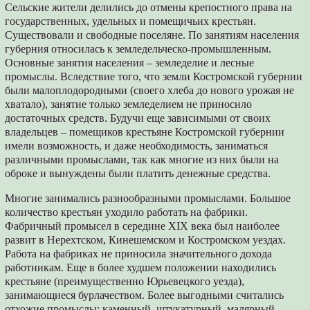
Сельские жители делились до отмены крепостного права на
государственных, удельных и помещичьих крестьян.
Существовали и свободные поселяне. По занятиям населения
губерния относилась к земледельческо-промышленным.
Основные занятия населения – земледелие и лесные
промыслы. Вследствие того, что земли Костромской губернии
были малоплодородными (своего хлеба до нового урожая не
хватало), занятие только земледелием не приносило
достаточных средств. Будучи еще зависимыми от своих
владельцев – помещиков крестьяне Костромской губернии
имели возможность, и даже необходимость, заниматься
различными промыслами, так как многие из них были на
оброке и вынуждены были платить денежные средства.
Многие занимались разнообразными промыслами. Большое
количество крестьян уходило работать на фабрики.
Фабричный промысел в середине XIX века был наиболее
развит в Нерехтском, Кинешемском и Костромском уездах.
Работа на фабриках не приносила значительного дохода
работникам. Еще в более худшем положении находились
крестьяне (преимущественно Юрьевецкого уезда),
занимающиеся бурлачеством. Более выгодными считались
отхожие промыслы: каменный, штукатурный, малярный,