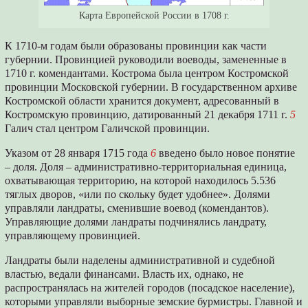
Карта Европейской России в 1708 г.
К 1710-м годам были образованы провинции как части
губернии. Провинцией руководили воеводы, замененные в
1710 г. комендантами. Кострома была центром Костромской
провинции Московской губернии. В государственном архиве
Костромской области хранится документ, адресованный в
Костромскую провинцию, датированный 21 декабря 1711 г.
5
Галич стал центром Галичской провинции.
Указом от 28 января 1715 года
6
введено было новое понятие
– доля. Доля – административно-территориальная единица,
охватывающая территорию, на которой находилось 5.536
тяглых дворов, «или по скольку будет удобнее». Долями
управляли ландраты, сменившие воевод (комендантов).
Управляющие долями ландраты подчинялись ландрату,
управляющему провинцией.
Ландраты были наделены административной и судебной
властью, ведали финансами. Власть их, однако, не
распространялась на жителей городов (посадское население),
которыми управляли выборные земские бурмистры. Главной и