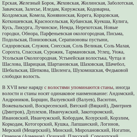
Ерская, Железный Борок, Жеховская, Жилинская, Заболотская,
Завачская, Залесье, Иледам, Киружская, Кодоварна,
Колдомская, Комела, Конявинская, Корега, Корцовская,
Коткишевская, Красносельская, Кубанская, Куекша, Кулига,
Кусь, Ликурга, Лучинское, Немда, Нерехотская, Новые
городки, Обнора, Парфеньевская окологородная, Письма,
Подольская, Понизовская, Серапионовы пустыни,
Сидоровская, Служня, Снесская, Соль Великая, Соль Малая,
Сорохта, Спасская, Сурожик, Тармановская, Углец, Унжа,
Усольская Окологородная, Устьнейская волостька, Чутца и
Шаслова, Шарицкая, Шартановская, Шаховская, Шачебол,
Шебальская, Шепкова, Шиленга, Шухомошская, Федьковой
слободки волость.
В XVII веке наряду
с волостями упоминаются станы
, иногда
волости и станы носят одинаковое наименование: Андомский,
Андроников, Борщин, Валуевский (Валуев), Васютин,
Вожевальский, Воскресенский, Вятский (Вяцкий), Дмитриев
(Дмитров), Дуплехов, Иванчужский, Закоторомский,
Ивановский, Иванчужский, Кобордам, Козурский, Корзлим,
Коркодам, Котогорский, Кушка, Лапшанский, Логинов,
Мерский (Мещерский), Минский, Мирохановский, Ногатин,
Орменов (Арменов), Осецкий, Плесский, Сорохотский,