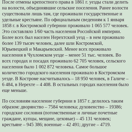
После отмены крепостного права в 1861 г. уезды стали делить
на волости, объединявшие сельские поселения. Ранее волости
существовали лишь там, где проживали государственные и
удельные крестьяне. По официальным сведениям к 1 января
1858 г. в Костромской губернии проживало 1 065 577 человек.
Это составляло 1/60 часть населения Российской империи.
Более всех был населен Нерехтский уезд – в нем проживало
более 139 тысяч человек, далее шли Костромской,
Юрьевецкий и Макарьевский. Менее всех проживало
населения в Чухломском уезде – менее 51 тыс. человек. Во
всех городах и посадах проживало 62 705 человек, сельского
населения было 1 002 872 человека. Самое большое
количество городского населения проживало в Костромском
уезде. В Костроме насчитывалось – 18 950 человек, в Галиче –
6 484, в Нерехте – 4 408. В остальных городах населения было
еще меньше.
По сословиям население губернии в 1857 г. делилось таким
образом: дворянство – 7584 человека; духовенство – 19386;
городские сословия (потомственные и личные почетные
граждане, купцы, мещане, цеховые) – 45 131 человек;
крестьяне – 945 386; военные – 42 491; другие – 4719.