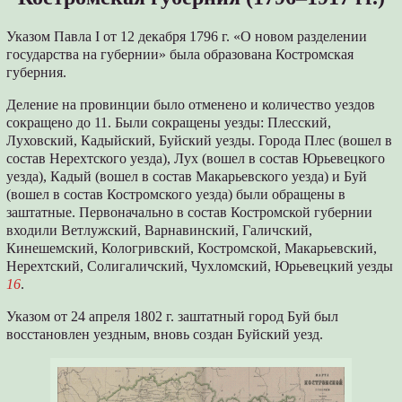
Указом Павла I от 12 декабря 1796 г. «О новом разделении
государства на губернии» была образована Костромская
губерния.
Деление на провинции было отменено и количество уездов
сокращено до 11. Были сокращены уезды: Плесский,
Луховский, Кадыйский, Буйский уезды. Города Плес (вошел в
состав Нерехтского уезда), Лух (вошел в состав Юрьевецкого
уезда), Кадый (вошел в состав Макарьевского уезда) и Буй
(вошел в состав Костромского уезда) были обращены в
заштатные. Первоначально в состав Костромской губернии
входили Ветлужский, Варнавинский, Галичский,
Кинешемский, Кологривский, Костромской, Макарьевский,
Нерехтский, Солигаличский, Чухломский, Юрьевецкий уезды
16
.
Указом от 24 апреля 1802 г. заштатный город Буй был
восстановлен уездным, вновь создан Буйский уезд.