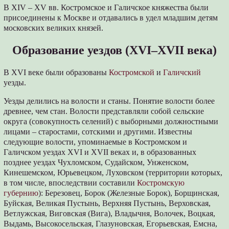
В XIV – XV вв. Костромское и Галичское княжества были
присоединены к Москве и отдавались в удел младшим детям
московских великих князей.
Образование уездов (XVI–XVII века)
В XVI веке были образованы
Костромской
и
Галичский
уезды.
Уезды делились на волости и станы. Понятие волости более
древнее, чем стан. Волости представляли собой сельские
округа (совокупность селений) с выборными должностными
лицами – старостами, сотскими и другими. Известны
следующие волости, упоминаемые в Костромском и
Галичском уездах XVI и XVII веках и, в образованных
позднее уездах Чухломском, Судайском, Унженском,
Кинешемском, Юрьевецком, Луховском (территории которых,
в том числе, впоследствии составили
Костромскую
губернию
): Березовец, Борок (Железные Борок), Борщинская,
Буйская, Великая Пустынь, Верхняя Пустынь, Верховская,
Ветлужская, Виговская (Вига), Владычня, Волочек, Воцкая,
Выдамь, Высокосельская, Глазуновская, Егорьевская, Емсна,