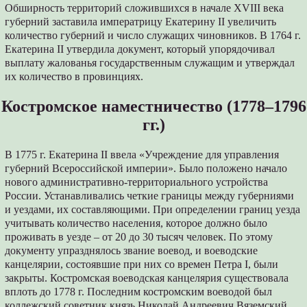
Обширность территорий сложившихся в начале XVIII века
губерний заставила императрицу Екатерину II увеличить
количество губерний и число служащих чиновников. В 1764 г.
Екатерина II утвердила документ, который упорядочивал
выплату жалованья государственным служащим и утверждал
их количество в провинциях.
Костромское наместничество (1778–1796
гг.)
В 1775 г. Екатерина II ввела «Учреждение для управления
губерний Всероссийской империи». Было положено начало
нового административно-территориального устройства
России. Устанавливались четкие границы между губерниями
и уездами, их составляющими. При определении границ уезда
учитывать количество населения, которое должно было
проживать в уезде – от 20 до 30 тысяч человек. По этому
документу упразднялось звание воевод, и воеводские
канцелярии, состоявшие при них со времен Петра I, были
закрыты. Костромская воеводская канцелярия существовала
вплоть до 1778 г. Последним костромским воеводой был
коллежский советник князь Николай Андреевич Вяземский.