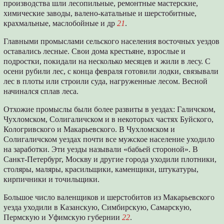
производства шли лесопильные, ремонтные мастерские,
химические заводы, валено-катальные и шерстобитные,
крахмальные, маслобойные и др
21
.
Главными промыслами сельского населения восточных уездов
оставались лесные. Свои дома крестьяне, взрослые и
подростки, покидали на несколько месяцев и жили в лесу. С
осени рубили лес, с конца февраля готовили лодки, связывали
лес в плоты или строили суда, нагруженные лесом. Весной
начинался сплав леса.
Отхожие промыслы были более развиты в уездах: Галичском,
Чухломском, Солигаличском и в некоторых частях Буйского,
Кологривского и Макарьевского. В Чухломском и
Солигаличском уездах почти все мужское население уходило
на заработки. Эти уезды называли «бабьей стороной». В
Санкт-Петербург, Москву и другие города уходили плотники,
столяры, маляры, красильщики, каменщики, штукатуры,
кирпичники и точильщики.
Большое число валенщиков и шерстобитов из Макарьевского
уезда уходили в Казанскую, Симбирскую, Самарскую,
Пермскую и Уфимскую губернии
22
.