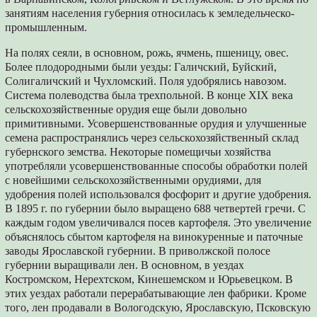
занятиям населения губерния относилась к земледельческо-
промышленным.
На полях сеяли, в основном, рожь, ячмень, пшеницу, овес.
Более плодородными были уезды: Галичский, Буйский,
Солигаличский и Чухломский. Поля удобрялись навозом.
Система полеводства была трехпольной. В конце XIX века
сельскохозяйственные орудия еще были довольно
примитивными. Усовершенствованные орудия и улучшенные
семена распространялись через сельскохозяйственный склад
губернского земства. Некоторые помещичьи хозяйства
употребляли усовершенствованные способы обработки полей
с новейшими сельскохозяйственными орудиями, для
удобрения полей использовался фосфорит и другие удобрения.
В 1895 г. по губернии было выращено 688 четвертей гречи. С
каждым годом увеличивался посев картофеля. Это увеличение
объяснялось сбытом картофеля на винокуренные и паточные
заводы Ярославской губернии. В приволжской полосе
губернии выращивали лен. В основном, в уездах
Костромском, Нерехтском, Кинешемском и Юрьевецком. В
этих уездах работали перерабатывающие лен фабрики. Кроме
того, лен продавали в Вологодскую, Ярославскую, Псковскую