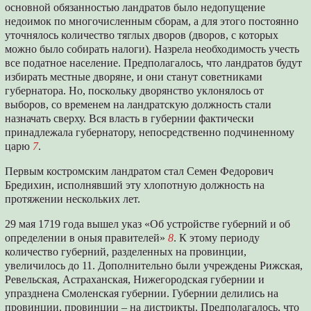
основной обязанностью ландратов было недопущение
недоимок по многочисленным сборам, а для этого постоянно
уточнялось количество тяглых дворов (дворов, с которых
можно было собирать налоги). Назрела необходимость учесть
все податное население. Предполагалось, что ландратов будут
избирать местные дворяне, и они станут советниками
губернатора. Но, поскольку дворянство уклонялось от
выборов, со временем на ландратскую должность стали
назначать сверху. Вся власть в губернии фактически
принадлежала губернатору, непосредственно подчиненному
царю
7
.
Первым костромским ландратом стал Семен Федорович
Бредихин, исполнявший эту хлопотную должность на
протяжении нескольких лет.
29 мая 1719 года вышел указ «Об устройстве губерний и об
определении в оныя правителей»
8
. К этому периоду
количество губерний, разделенных на провинции,
увеличилось до 11. Дополнительно были учреждены Рижская,
Ревельская, Астраханская, Нижегородская губернии и
упразднена Смоленская губернии. Губернии делились на
провинции, провинции – на дистрикты. Предполагалось, что