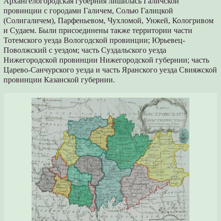
Архангелогородская губерния лишилась Галичской
провинции с городами Галичем, Солью Галицкой
(Солигаличем), Парфеньевом, Чухломой, Унжей, Кологривом
и Судаем. Были присоединены также территории части
Тотемского уезда Вологодской провинции; Юрьевец-
Поволжский с уездом; часть Суздальского уезда
Нижегородской провинции Нижегородской губернии; часть
Царево-Санчурского уезда и часть Яранского уезда Свияжской
провинции Казанской губернии.