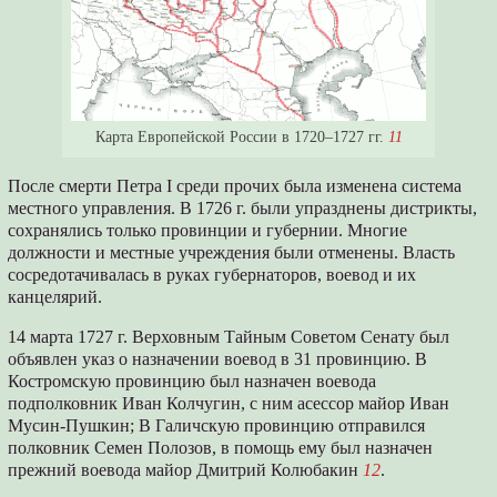
Карта Европейской России в 1720–1727 гг.
11
После смерти Петра I среди прочих была изменена система
местного управления. В 1726 г. были упразднены дистрикты,
сохранялись только провинции и губернии. Многие
должности и местные учреждения были отменены. Власть
сосредотачивалась в руках губернаторов, воевод и их
канцелярий.
14 марта 1727 г. Верховным Тайным Советом Сенату был
объявлен указ о назначении воевод в 31 провинцию. В
Костромскую провинцию был назначен воевода
подполковник Иван Колчугин, с ним асессор майор Иван
Мусин-Пушкин; В Галичскую провинцию отправился
полковник Семен Полозов, в помощь ему был назначен
прежний воевода майор Дмитрий Колюбакин
12
.