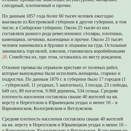
слесарный, плотничный и прочие.
По данным 1857 года более 60 тысяч человек ежегодно
выезжали из Костромской губернии в другие губернии, в том
числе, в Сибирские губернии. Около 25 тысяч из них
составляли разного рода ремесленники: столяры, плотники,
каменщики, печники, валенщики и прочие. Около 25 тысяч
человек нанимались в бурлаки и лоцманы на суда. Остальные
занимались торговлей, извозом, становились коробейниками
20
. Семейства их, при этом, оставались по месту рождения.
Отхожие промыслы отрывали крестьян от полевых работ,
которые вынуждены были исполнять женщины, старики и
подростки. По данным 1870 г. в губернии было 17 городов (1
– губернский, 11 уездных, 5 заштатных), 3 посада, 23 слободы,
649 сел, 89 погостов, 9.968 деревень, 534 сельца. Средняя
плотность населения составляла свыше 40 жителей на кв.
версту в Нерехтском и Юрьевецком уездах и менее 10 – в
Варнавинском, Кологривском и Ветлужском.
Средняя плотность населения составляла свыше 40 жителей
на кв. версту в Нерехтском и Юрьевецком уездах и менее 10 –
в Варнавинском, Кологривском и Ветлужском. В это время по