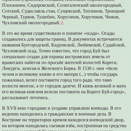
Плоскинин, Сидоровский, Солигаличский окологородный,
Сотский, Судиславль стан, Сущевский, Теплинов, Троицкий
Черный, Турков, Тушебин, Хоруганов, Хорутиков, Чижов,
Чухломский окологородный
2
.
В это же время существовало и понятие «осада». Осады
создавались для защиты границ. В документах встречаются
названия Буегородской, Кадуевской, Любимской, Судайской,
Чухломской осад. Точно известно, что город Буй был
специально создан для охраны костромских земель от
вражеских набегов по просьбе жителей волостей Кореги,
Ликурги, залесья и Железного Борка. В 1536 г. они «били
челом и великому князю и его матери (...) чтобы государь
пожаловал, велел поставити город того ради, что тамо
волости многие, а от городов далече. И князь великий и мати
его великая княгиня велели поставити на Кореге Буй-город»,
рассказывает летопись.
В XVII веке городами и уездами управляли воеводы. В его
ведении находились и гражданские и военные дела. В
Костроме на территории кремля находился воеводский двор,
на котором находилась съезжая изба, построенная на средства