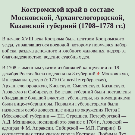
Костромской край в составе
Московской, Архангелогородской,
Казанской губерний (1708–1778 гг.)
В начале XVIII века Кострома была центром Костромского
уезда, управлявшегося воеводой, которому поручался набор
войска, раздача денежного и хлебного жалованья, надзор за
благонадежностью, ведение судебных дел.
В 1708 г. именным указом из ближней канцелярии от 18
декабря Россия была поделена на 8 губерний
4
: Московскую,
Ингерманландскую (с 1710 Санкт-Петербургская),
Архангелогородскую, Киевскую, Смоленскую, Казанскую,
Азовскую и Сибирскую. Во главе губерний были поставлены
обладавшие большой властью губернаторы, их помощниками
были вице-губернаторы. Первыми губернаторами были
назначены особо доверенные лица из окружения Петра I
(Московской губернии — Т.Н. Стрешнев, Петербургской —
А.Д. Меншиков, носивший это звание с 1704 г., Азовской —
адмирал Ф.М. Апраксин, Сибирской — М.П. Гагарин). В
соответствии с этим указом города Кострома, Любим и Лух