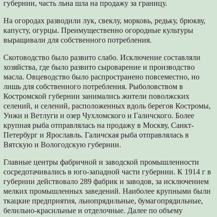
губернии, часть льна шла на продажу за границу.
На огородах разводили лук, свеклу, морковь, редьку, брюкву,
капусту, огурцы. Преимущественно огородные культуры
выращивали для собственного потребления.
Скотоводство было развито слабо. Исключение составляли
хозяйства, где было развито сыроварение и производство
масла. Овцеводство было распространено повсеместно, но
лишь для собственного потребления. Рыболовством в
Костромской губернии занимались жители поволжских
селений, и селений, расположенных вдоль берегов Костромы,
Унжи и Ветлуги и озер Чухломского и Галичского. Более
крупная рыба отправлялась на продажу в Москву, Санкт-
Петербург и Ярославль. Галичская рыба отправлялась в
Вятскую и Вологодскую губернии.
Главные центры фабричной и заводской промышленности
сосредотачивались в юго-западной части губернии. К 1914 г в
губернии действовало 289 фабрик и заводов, за исключением
мелких промышленных заведений. Наиболее крупными были
ткацкие предприятия, льнопрядильные, бумагопрядильные,
белильно-красильные и отделочные. Далее по объему