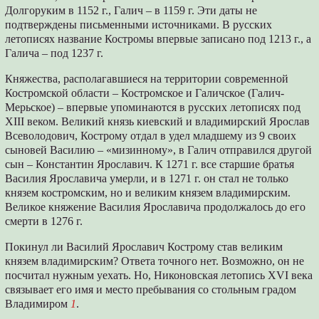
Долгоруким в 1152 г., Галич – в 1159 г. Эти даты не
подтверждены письменными источниками. В русских
летописях название Костромы впервые записано под 1213 г., а
Галича – под 1237 г.
Княжества, располагавшиеся на территории современной
Костромской области – Костромское и Галичское (Галич-
Мерьское) – впервые упоминаются в русских летописях под
XIII веком. Великий князь киевский и владимирский Ярослав
Всеволодович, Кострому отдал в удел младшему из 9 своих
сыновей Василию – «мизинному», в Галич отправился другой
сын – Константин Ярославич. К 1271 г. все старшие братья
Василия Ярославича умерли, и в 1271 г. он стал не только
князем костромским, но и великим князем владимирским.
Великое княжение Василия Ярославича продолжалось до его
смерти в 1276 г.
Покинул ли Василий Ярославич Кострому став великим
князем владимирским? Ответа точного нет. Возможно, он не
посчитал нужным уехать. Но, Никоновская летопись XVI века
связывает его имя и место пребывания со стольным градом
Владимиром
1
.