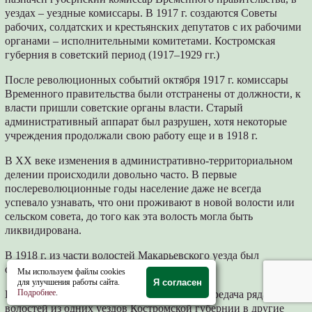
уездах – уездные комиссары. В 1917 г. создаются Советы
рабочих, солдатских и крестьянских депутатов с их рабочими
органами – исполнительными комитетами. Костромская
губерния в советский период (1917–1929 гг.)
После революционных событий октября 1917 г. комиссары
Временного правительства были отстранены от должности, к
власти пришли советские органы власти. Старый
административный аппарат был разрушен, хотя некоторые
учреждения продолжали свою работу еще и в 1918 г.
В XX веке изменения в административно-территориальном
делении происходили довольно часто. В первые
послереволюционные годы население даже не всегда
успевало узнавать, что они проживают в новой волости или
сельском совета, до того как эта волость могла быть
ликвидирована.
В 1918 г. из части волостей Макарьевского уезда был
образован Ковернинский уезд.
Мы используем файлы cookies
для улучшения работы сайта.
Я согласен
Подробнее
.
В течение 1918 – 1922 г. была проведена передача ряда
волостей из одних уездов Костромской губернии в другие