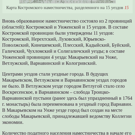
Карта Костромского наместничества, разделенного на 15 уездов
15
Вновь образованное наместничество состояло из 2 провинций
(областей): Костромской и Унженской и 15 уездов. В составе
Костромской провинции были утверждены 11 уездов:
Костромской, Нерехтский, Луховский, Юрьевско-
Поволжский, Кинешемский, Плесский, Кадыйский, Буйский,
Галичский, Чухломский и Солигаличский уезды; в составе
Унженской провинции 4 уезда: Макарьевский на Унже,
Ветлужский, Варнавинский и Кологривский.
Центрами уездов стали уездные города. В будущих
Макарьевском, Ветлужском и Варнавинском уездах городов
не было. В Ветлужском уезде городом Ветлугой стало село
Воскресенское, в Варнавинском – слобода Троицко-
Варнавинской пустыни (ранее здесь был упраздненный в 1764
г. монастырь) была переименована в уездный город Варнавин.
В Макарьевском на Унже уезде город был создан на месте
слободы Макарьевской, принадлежавшей ведомству Коллегии
экономии.
Количество податного населения наместничества в начале его