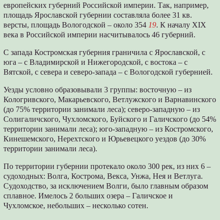
европейских губерний Российской империи. Так, например,
площадь Ярославской губернии составляла более 31 кв.
версты, площадь Вологодской – около 354
19
. К началу XIX
века в Российской империи насчитывалось 46 губерний.
С запада Костромская губерния граничила с Ярославской, с
юга – с Владимирской и Нижегородской, с востока – с
Вятской, с севера и северо-запада – с Вологодской губернией.
Уезды условно образовывали 3 группы: восточную – из
Кологривского, Макарьевского, Ветлужского и Варнавинского
(до 75% территории занимали леса); северо-западную – из
Солигаличского, Чухломского, Буйского и Галичского (до 54%
территории занимали леса); юго-западную – из Костромского,
Кинешемского, Нерехтского и Юрьевецкого уездов (до 30%
территории занимали леса).
По территории губернии протекало около 300 рек, из них 6 –
судоходных: Волга, Кострома, Векса, Унжа, Нея и Ветлуга.
Судоходство, за исключением Волги, было главным образом
сплавное. Имелось 2 больших озера – Галичское и
Чухломское, небольших – несколько сотен.