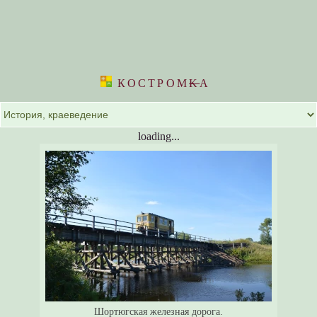
КОСТРОМ
K
А
loading...
Шортюгская железная дорога.