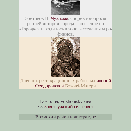
Зонтиков Н.
Чухлома
: спорные вопросы
ранней истории города. Поселение на
«Городке» находилось в зоне расселения угро-
финнов.
Дневник реставрационных работ над
иконой
Феодоровской
БожиейМатери
Кostroma, Vokhomsky area
<<
Заветлужский сельсовет
Вохмский район в литературе