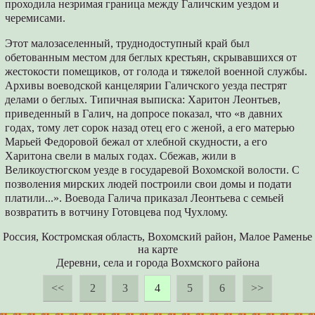
проходила незримая граница между Галичским уездом и
черемисами.
Этот малозаселенный, труднодоступный край был
обетованным местом для беглых крестьян, скрывавшихся от
жестокости помещиков, от голода и тяжелой военной службы.
Архивы воеводской канцелярии Галичского уезда пестрят
делами о беглых. Типичная выписка: Харитон Леонтьев,
приведенный в Галич, на допросе показал, что «в давних
годах, тому лет сорок назад отец его с женой, а его матерью
Марьей Федоровой бежал от хлебной скудности, а его
Харитона свели в малых годах. Сбежав, жили в
Великоустюгском уезде в государевой Вохомской волости. С
позволения мирских людей построили свои домы и подати
платили...». Воевода Галича приказал Леонтьева с семьей
возвратить в вотчину Готовцева под Чухлому.
Россия, Костромская область, Вохомский район, Малое Раменье
на карте
Деревни, села и города Вохмского района
<<
2
3
4
5
6
>>