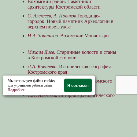
Вохомский район. Памятники
архитектуры Костромской области
С. Алексеев, А. Новиков
Городище-
городок. Новый памятник Археологии в
верхнем поветлужье
Н.А. Зонтиков.
Вохомские Монастыри
Михаил Диев.
Старинные волости и станы
в Костромской стороне
Л.А. Ковалёва.
Историческая география
Костромского края
А.А. Григоров.
Из истории костромского
Мы используем файлы cookies
для улучшения работы сайта.
Я согласен
дворянства
Подробнее
.
С.И. Алексеев.
История археологического
изучения Костромского края. Города и
крепости XII-XVII вв.
Октябрьский район. Памятники
архитектуры Костромской области