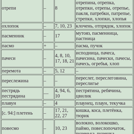
отрепина, отрепка,
отрепи
–
8
отрепки, отрепы, отрепье,
пакля, патребки, патрепье,
стрепки, хлопки, хлопья
охлопок
–
7, 10, 23
клочень, отпрядок, хлопок
мутояз, пасменница,
пасменник
–
17
пастница
пасмо
+
–
пасма, пучок
исподница, пачеса,
4, 8, 10,
пачеси
–
пачесина, пачески, пачесы,
17, 18, 21
пачесь, огребья, хлоп
перемота
–
5, 12
–
переслег, переслеговина,
переслежина
–
–
переслигье
пестрядь
4, 94, 6,
пестрятина, ребячина,
––
пестрядина
10
цвилик
плавун
–
4
плаунец, плаун, текучка
17, 21,
кишка, коса, плетёнка,
[с. 94:] плетень
–
22, 27
тюрик
волокно, волокошко,
повесмо
–
10, 23
паймо, повеслопочаток,
рученька, ручешка