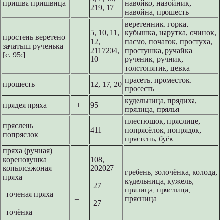
пришва пришвица
––
навойко, навойник,
219, 17
навойна, прошесть
веретенник, горка,
5, 10, 11,
кубышка, нарутка, очинок,
простень веретено
12,
пасмо, початок, простуха,
зачатыш рученька
––––
2117204,
простушка, ручайка,
[с. 95:]
10
рученик, ручник,
толстопятик, цевка
прасеть, проместок,
прошесть
–
12, 17, 20
просесть
кудельница, прядиха,
прядея пряха
++
95
прялица, прялья
плестюшок, пряслице,
пряслень
––
411
попрясёлок, попрядок,
попряслок
прястень, буёк
пряха (ручная)
кореновушка
108,
––––
копылсажоная
202027
гребень, золочёнка, колода,
пряха
–
кудельница, кужель,
27
прялица, пряслица,
точёная пряха
–
прясница
27
точёнка