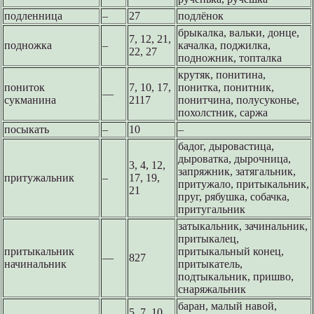
подленница
–
27
подлёнок
брыкалка, вальки, донце,
7, 12, 21,
подножка
–
качалка, поджилка,
22, 27
подножник, топталка
крутяк, понитина,
пониток
7, 10, 17,
понитка, понитник,
––
сукманина
2117
понитчина, полусуконье,
похолстник, саржа
посыкать
–
10
–
бадог, дыровастица,
дыроватка, дырочница,
3, 4, 12,
запряжник, затягальник,
притужальник
–
17, 19,
притужало, притыкальник,
21
пруг, рябушка, собачка,
притугальник
затыкальник, зачинальник,
притыкалец,
притыкальник
притыкальный конец,
––
827
начинальник
притыкатель,
подтыкальник, пришво,
снаряжальник
баран, малый навой,
5, 7, 10,