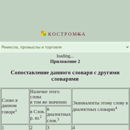
КОСТРОМ
K
А
loading...
Приложение 2
Сопоставление данного словаря с другими
словарями
Наличие этого
слова
Слово в
в том же значении
Эквиваленты этому слову в
данном
4
в
диалектных словарях
1
в Слов.
говоре
диалектных
2
р. яз.
3
слов.
1
2
3
4