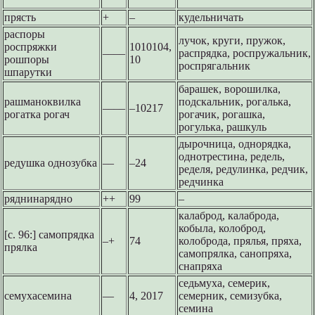
прясть
+
–
кудельничать
распоры
лучок, круги, пружок,
роспряжки
1010104,
––––
распрядка, роспружальник,
рошпоры
10
роспрягальник
шпарутки
барашек, ворошилка,
рашманоквилка
подскальник, рогалька,
––––
–10217
рогатка рогач
рогачик, рогашка,
рогулька, рашкуль
дырочница, однорядка,
однотрестина, редель,
редушка однозубка
––
–24
ределя, редулинка, редчик,
редчинка
ряднинарядно
++
99
–
калаброд, калаброда,
кобыла, колоброд,
[с. 96:] самопрядка
–+
74
колоброда, прялья, пряха,
прялка
самопрялка, санопряха,
снапряха
седьмуха, семерик,
семухасемина
––
4, 2017
семерник, семизубка,
семина