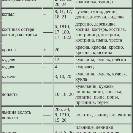
колотилка, тяпица
20, 24
8, 11, 17,
гузево, гузно, денце,
копыл
–
18, 21
донце, досочка, сиделка
деревцо, деревяшка,
6, 1810,
костикак остеря
косица, костерь, костига,
––––
17, 189,
костица кострика
костривица, кострига,
17, 1822
кострина, пыпа, треста
красна, красны, кросно,
кросна
+
20
кросны, кроснина
куделя
–
12
куделина, кудель, очёски
кудряш
–
4
кудрявец
куделина, кудель, куделя,
кужель
–
3, 10, 20
кукла
кудельник, кужель,
личина, лицо, лопаска,
лопасть
–
10, 18, 20
лопатка, пыпа, попы,
прясница, терем
206, 20,
льнина волоть
–––
8, 1710,
волоток, льнище, льнянина
волотка
15, 20
ильнище, ленники,
льнище
–
4, 6, 8, 20
льнивище, льнинище,