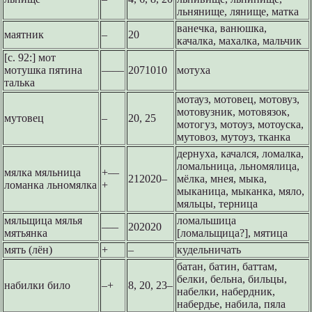
льнянище, лянище, матка
ванечка, ванюшка,
маятник
–
20
качалка, махалка, мальчик
[с. 92:] мот
мотушка пятина
––––
2071010
мотуха
талька
мотауз, мотовец, мотовуз,
мотовузник, мотовязок,
мутовец
–
20, 25
мотогуз, мотоуз, мотоуска,
мутовоз, мутоуз, тканка
дернуха, качался, ломалка,
ломальница, льномялица,
мялка мяльница
+––
212020–
мёлка, мнея, мыка,
ломанка льномялка
+
мыканица, мыканка, мяло,
мяльцы, терница
мяльщица мялья
ломальшица
–––
202020
мятьянка
[ломальщица?], мятица
мять (лён)
+
–
кудельничать
батан, батин, баттам,
белки, бельна, бильцы,
набилки било
–+
8, 20, 23–
набелки, набердник,
набердье, набила, пяла