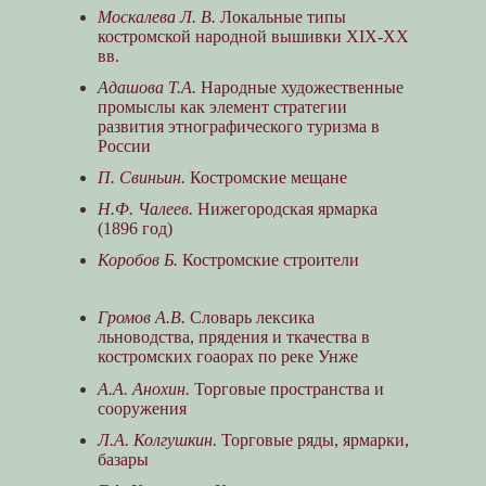
Москалева Л. В.
Локальные типы
костромской народной вышивки ХIХ-ХХ
вв.
Адашова Т.А.
Народные художественные
промыслы как элемент стратегии
развития этнографического туризма в
России
П. Свиньин.
Костромские мещане
Н.Ф. Чалеев.
Нижегородская ярмарка
(1896 год)
Коробов Б.
Костромские строители
Громов А.В.
Словарь лексика
льноводства, прядения и ткачества в
костромских гоаорах по реке Унже
А.А. Анохин.
Торговые пространства и
сооружения
Л.А. Колгушкин.
Торговые ряды, ярмарки,
базары