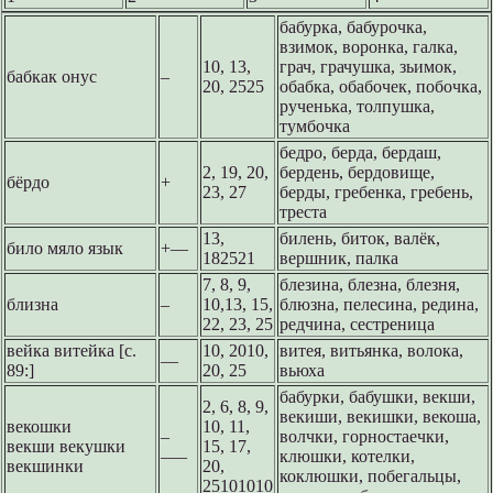
бабурка, бабурочка,
взимок, воронка, галка,
10, 13,
грач, грачушка, зьимок,
бабкак онус
–
20, 2525
обабка, обабочек, побочка,
рученька, толпушка,
тумбочка
бедро, берда, бердаш,
2, 19, 20,
бердень, бердовище,
бёрдо
+
23, 27
берды, гребенка, гребень,
треста
13,
билень, биток, валёк,
било мяло язык
+––
182521
вершник, палка
7, 8, 9,
блезина, блезна, блезня,
близна
–
10,13, 15,
блюзна, пелесина, редина,
22, 23, 25
редчина, сестреница
вейка витейка [с.
10, 2010,
витея, витьянка, волока,
––
89:]
20, 25
вьюха
бабурки, бабушки, векши,
2, 6, 8, 9,
векиши, векишки, векоша,
векошки
10, 11,
–
волчки, горностаечки,
векши векушки
15, 17,
–––
клюшки, котелки,
векшинки
20,
коклюшки, побегальцы,
25101010