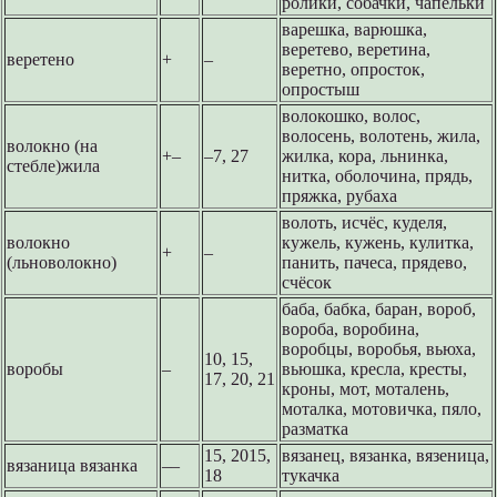
ролики, собачки, чапельки
варешка, варюшка,
веретево, веретина,
веретено
+
–
веретно, опросток,
опростыш
волокошко, волос,
волосень, волотень, жила,
волокно (на
+–
–7, 27
жилка, кора, льнинка,
стебле)жила
нитка, оболочина, прядь,
пряжка, рубаха
волоть, исчёс, куделя,
волокно
кужель, кужень, кулитка,
+
–
(льноволокно)
панить, пачеса, прядево,
счёсок
баба, бабка, баран, вороб,
вороба, воробина,
воробцы, воробья, вьюха,
10, 15,
воробы
–
вьюшка, кресла, кресты,
17, 20, 21
кроны, мот, моталень,
моталка, мотовичка, пяло,
разматка
15, 2015,
вязанец, вязанка, вязеница,
вязаница вязанка
––
18
тукачка