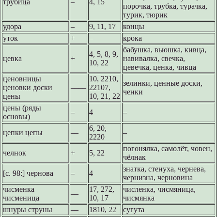
трубица
–
4, 15
порочка, трубка, турачка,
турик, тюрик
удора
–
9, 11, 17
концы
уток
+
–
крока
бабушка, вьюшка, кивца,
4, 5, 8, 9,
цевка
+
навивалка, свечка,
10, 22
цевечка, ценка, чивца
ценовницы
10, 2210,
зелинки, ценные доски,
ценовки доски
––––
22107,
ченки
цены
10, 21, 22
цены (ряды
–
4
–
основы)
6, 20,
цепки цепы
––
–
2220
погонялка, самолёт, човен,
челнок
+
5, 22
чёлнак
знатка, стенуха, чернева,
[с. 98:] чернова
–
4
чернизна, черновина
чисменка
17, 272,
численка, чисмяница,
––
чисменица
10, 17
чисмянка
шнуры струны
––
1810, 22
сугута