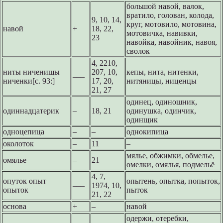
большой навой, валок,
вратило, голован, колода,
9, 10, 14,
круг, мотовило, мотовина,
навой
+
18, 22,
мотовичка, навивки,
23
навойка, навойник, навоя,
сволок
4, 2210,
ниты ниченищы
207, 10,
кепы, нита, нитенки,
–––
ниченки[с. 93:]
17, 20,
нитяницы, ниценцы
21, 27
одинец, одиношник,
одиннадцатерик
–
18, 21
одинушка, одинчик,
одинщик
одноцепица
–
–
однокипица
околоток
–
11
–
мялье, обжимки, обмелье,
омялье
–
21
омелки, омялья, подмельё
4, 7,
опуток опыт
опытень, опытка, попыток,
–––
1974, 10,
опыток
пыток
21, 22
основа
+
–
навой
одержи, отеребки,