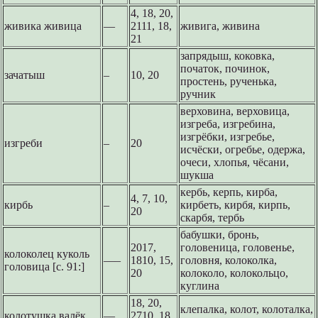
4, 18, 20,
живика живица
––
2111, 18,
живига, живина
21
запрядыш, коковка,
початок, починок,
зачатыш
–
10, 20
простень, рученька,
ручник
верховина, верховица,
изгреба, изгребина,
изгрёбки, изгребье,
изгреби
–
20
исчёски, огребье, одержа,
очеси, хлопья, чёсани,
шукша
кербь, керпь, кирба,
4, 7, 10,
кирбь
–
кирбеть, кирбя, кирпь,
20
скарбя, тербь
бабушки, бронь,
2017,
головеница, головенье,
колоколец куколь
–––
1810, 15,
головня, колоколка,
головица [с. 91:]
20
колоколо, колокольцо,
куглина
18, 20,
клепалка, колот, колоталка,
колотушка валёк
––
2710, 18,