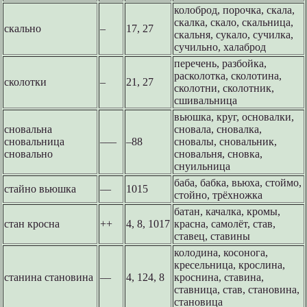
колоброд, порочка, скала,
скалка, скало, скальница,
скально
–
17, 27
скальня, сукало, сучилка,
сучильно, халаброд
перечень, разбойка,
расколотка, сколотина,
сколотки
–
21, 27
сколотни, сколотник,
сшивальница
вьюшка, круг, основалки,
сновальна
сновала, сновалка,
сновальница
–––
–88
сновалы, сновальник,
сновально
сновальня, сновка,
снуильница
баба, бабка, вьюха, стоймо,
стайно вьюшка
––
1015
стойно, трёхножка
батан, качалка, кромы,
стан кросна
++
4, 8, 1017
красна, самолёт, став,
ставец, ставины
колодина, косонога,
кресельница, крослина,
станина становина
––
4, 124, 8
кроснина, ставина,
ставница, став, становина,
становица