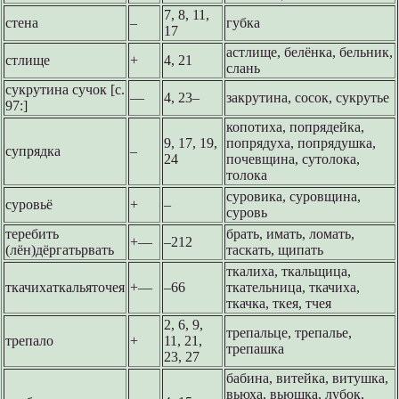
7, 8, 11,
стена
–
губка
17
астлище, белёнка, бельник,
стлище
+
4, 21
слань
сукрутина сучок [с.
––
4, 23–
закрутина, сосок, сукрутье
97:]
копотиха, попрядейка,
9, 17, 19,
попрядуха, попрядушка,
супрядка
–
24
почевщина, сутолока,
толока
суровика, суровщина,
суровьё
+
–
суровь
теребить
брать, имать, ломать,
+––
–212
(лён)дёргатьрвать
таскать, щипать
ткалиха, ткальщица,
ткачихаткальяточея
+––
–66
ткательница, ткачиха,
ткачка, ткея, тчея
2, 6, 9,
трепальце, трепалье,
трепало
+
11, 21,
трепашка
23, 27
бабина, витейка, витушка,
вьюха, вьюшка, лубок,