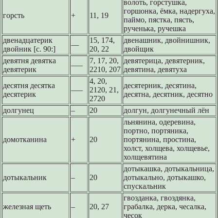
волоть, горстушка,
горшонка, ёмка, надергуха,
горсть
+
11, 19
паймо, пястка, пясть,
рученька, ручешка
двенадцатерик
15, 174,
двенашник, двойнишник,
––
двойник [с. 90:]
20, 22
двойщик
девятня девятка
7, 17, 20,
девятерица, девятерник,
–––
девятерик
2210, 207
девятина, девятуха
4, 20,
десятня десятка
десятерник, десятина,
–––
2120, 21,
десятерик
десятна, десятник, десятно
2720
долгунец
–
20
долгун, долгунечный лён
льнянина, одеревина,
портно, портяника,
домотканина
+
20
портянина, простина,
холст, холщева, холщевье,
холщевятина
дотыкашка, дотыкальница,
дотыкальник
–
20
дотыкально, дотыкашко,
спускальник
гвозданка, гвоздянка,
железная щеть
–
20, 27
грабалка, дерка, чесалка,
чесок