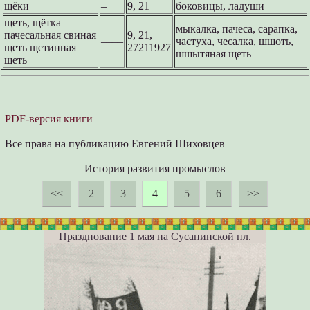
щёки
–
9, 21
боковицы, ладуши
щеть, щётка
мыкалка, пачеса, сарапка,
пачесальная свиная
9, 21,
––––
частуха, чесалка, шшоть,
щеть щетинная
27211927
шшытяная щеть
щеть
PDF-версия книги
Все права на публикацию Евгений Шиховцев
История развития промыслов
<<
2
3
4
5
6
>>
Празднование 1 мая на Сусанинской пл.