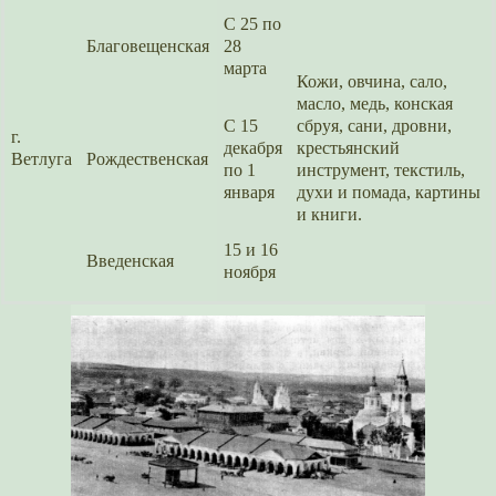
С 25 по
Благовещенская
28
марта
Кожи, овчина, сало,
масло, медь, конская
С 15
сбруя, сани, дровни,
г.
декабря
крестьянс­кий
Ветлуга
Рождественс­кая
по 1
инструмент, текстиль,
января
духи и помада, картины
и книги.
15 и 16
Введенс­кая
ноября