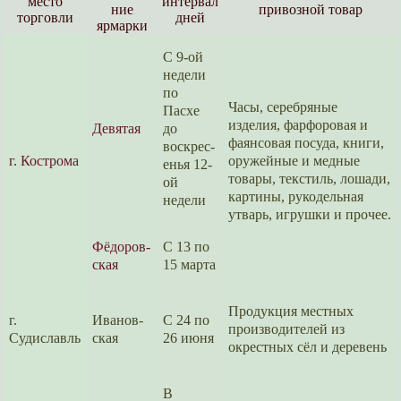
место
интервал
ние
привозной товар
торговли
дней
ярмарки
С 9-ой
недели
по
Часы, серебряные
Пасхе
изделия, фарфоровая и
Девя­тая
до
фаянсовая посуда, книги,
воскрес­
г. Кострома
оружейные и медные
енья 12-
товары, текстиль, лошади,
ой
картины, рукодельная
недели
утварь, игрушки и прочее.
Фёдоров­
С 13 по
ская
15 марта
Продукция местных
г.
Иванов­
С 24 по
произво­ди­те­лей из
Судиславль
ская
26 июня
окрестных сёл и деревень
В