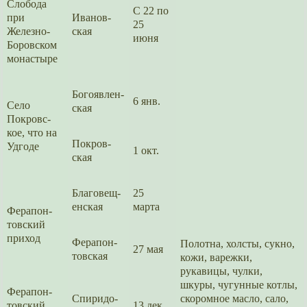
Слобода
С 22 по
при
Иванов­
25
Железно-
ская
июня
Боровс­ком
монасты­ре
Богоявлен­
6 янв.
Село
ская
Покровс­
кое, что на
Покров­
Удгоде
1 окт.
ская
Благовещ­
25
ен­ская
марта
Ферапон­
тов­ский
приход
Ферапон­
Полотна, холсты, сукно,
27 мая
тов­ская
кожи, варежки,
рукавицы, чулки,
шкуры, чугунные котлы,
Ферапон­
Спиридо­
скором­ное масло, сало,
тов­ский
13 дек.