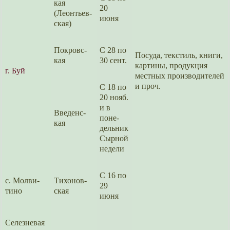
кая
20
(Леонтьев­
июня
ская)
Покровс­
С 28 по
Посуда, текстиль, книги,
кая
30 сент.
картины, продук­ция
г. Буй
местных произво­ди­телей
и проч.
С 18 по
20 нояб.
и в
Введенс­
поне­
кая
дель­ник
Сырной
недели
С 16 по
с. Молви­
Тихонов­
29
ти­но
ская
июня
Селез­не­вая