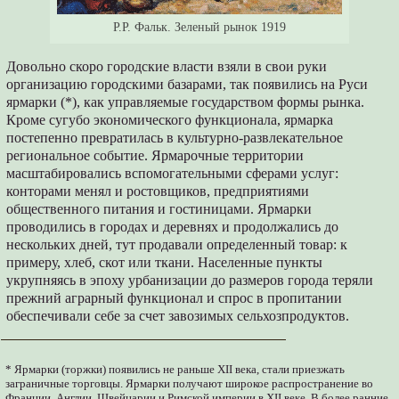
Р.Р. Фальк. Зеленый рынок 1919
Довольно скоро городские власти взяли в свои руки
организацию городскими базарами, так появились на Руси
ярмарки (*), как управляемые государством формы рынка.
Кроме сугубо экономического функционала, ярмарка
постепенно превратилась в культурно-развлекательное
региональное событие. Ярмарочные территории
масштабировались вспомогательными сферами услуг:
конторами менял и ростовщиков, предприятиями
общественного питания и гостиницами. Ярмарки
проводились в городах и деревнях и продолжались до
нескольких дней, тут продавали определенный товар: к
примеру, хлеб, скот или ткани. Населенные пункты
укрупняясь в эпоху урбанизации до размеров города теряли
прежний аграрный функционал и спрос в пропитании
обеспечивали себе за счет завозимых сельхозпродуктов.
* Ярмарки (торжки) появились не раньше XII века, стали приезжать
заграничные торговцы. Ярмарки получают широкое распространение во
Франции, Англии, Швейцарии и Римской империи в XII веке. В более ранние