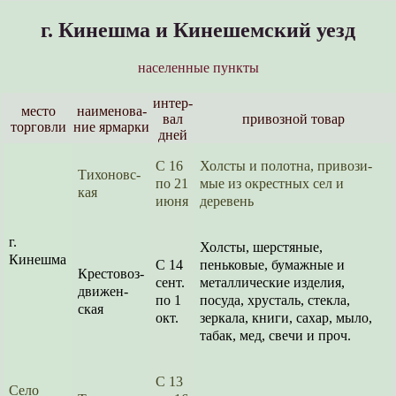
г. Кинешма и Кинешемский уезд
населенные пункты
интер­
место
наименова­
вал
привозной товар
торговли
ние ярмарки
дней
С 16
Холсты и полотна, привози­
Тихоновс­
по 21
мые из окрестных сел и
кая
июня
деревень
г.
Холсты, шерстяные,
Кинешма
С 14
пеньковые, бумажные и
Крестовоз­
сент.
металлические изделия,
движен­
по 1
посуда, хрусталь, стекла,
ская
окт.
зеркала, книги, сахар, мыло,
табак, мед, свечи и проч.
С 13
Село