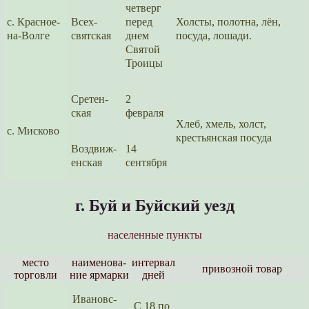
четверг
с. Красное-
Всех­
перед
Холсты, полотна, лён,
на-Волге
свят­ская
днем
посуда, лошади.
Святой
Троицы
Сретен­
2
ская
февраля
Хлеб, хмель, холст,
с. Мисково
крестьян­ская посуда
Воздвиж­
14
ен­ская
сентября
г. Буй и Буйский уезд
населенные пункты
место
наимено­ва­
интер­вал
привозной товар
торговли
ние ярмарки
дней
Ивановс­
С 18 по