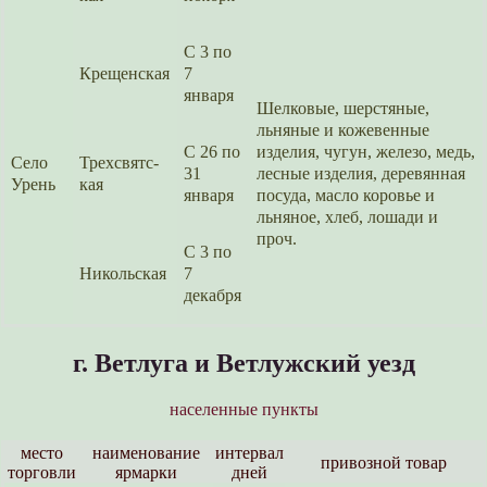
С 3 по
Крещенс­кая
7
января
Шелковые, шерстяные,
льняные и кожевен­ные
С 26 по
изделия, чугун, железо, медь,
Село
Трехсвятс­
31
лесные изделия, деревян­ная
Урень
кая
января
посуда, масло коровье и
льняное, хлеб, лошади и
проч.
С 3 по
Никольс­кая
7
декабря
г. Ветлуга и Ветлужский уезд
населенные пункты
место
наименова­ние
интервал
привозной товар
торговли
ярмарки
дней