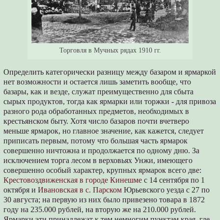
Торговля в Мучных рядах 1910 гг.
Определить категорически разницу между базаром и ярмаркой
нет возможности и остается лишь заметить вообще, что
базары, как и везде, служат преимущественно для сбыта
сырых продуктов, тогда как ярмарки или торжки - для привоза
разного рода обработанных предметов, необходимых в
крестьянском быту. Хотя число базаров почти вчетверо
меньше ярмарок, но главное значение, как кажется, следует
приписать первым, потому что большая часть ярмарок
совершенно ничтожна и продолжается по одному дню. За
исключением торга лесом в верховьях Унжи, имеющего
совершенно особый характер, крупных ярмарок всего две:
Крестовоздвиженская в городе Кинешме
с 14 сентября по 1
октября и
Ивановская в с. Парском
Юрьевского уезда с 27 по
30 августа; на первую из них было привезено товара в 1872
году на 235.000 рублей, на вторую же на 210.000 рублей.
Ярмарки эти принадлежат к тем немногим пунктам края, где