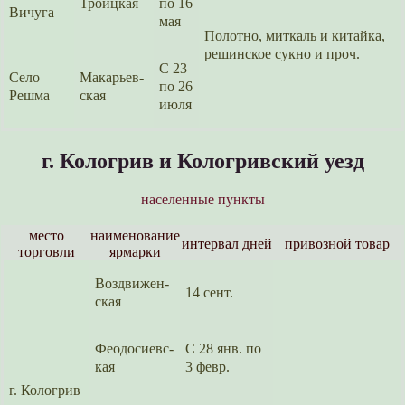
Троицкая
по 16
Вичуга
мая
Полотно, миткаль и китайка,
решинское сукно и проч.
С 23
Село
Макарьев­
по 26
Решма
ская
июля
г. Кологрив и Кологривс­кий уезд
населенные пункты
место
наименова­ние
интер­вал дней
привозной товар
торговли
ярмарки
Воздвижен­
14 сент.
ская
Феодосиевс­
С 28 янв. по
кая
3 февр.
г. Кологрив