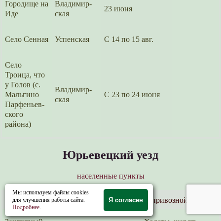
Городище на
Владимир­
23 июня
Иде
ская
Село Сенная
Успенская
С 14 по 15 авг.
Село
Троица, что
у Голов (с.
Владимир­
Мальгино
С 23 по 24 июня
ская
Парфеньев­
ского
района)
Юрьевецкий уезд
населенные пункты
Мы используем файлы cookies
наименова­
интер­вал
место торговли
привозной товар
для улучшения работы сайта.
Я согласен
ние ярмарки
дней
Подробнее
.