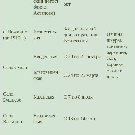
ский погост
окт.
близ д.
Астапово)
3-х дневная за 2
с. Ножкино
Вознесенс­
Овчина,
дня до праздника
(до 1910 г.)
кая
шкуры,
Вознесе­ния
говядина,
баранина,
Введенс­кая
С 20 по 21 ноября
скот,
коровье
Село Судай
масло и
Благовещен­
С 24 по 25 марта
проч.
ская
Село
Казанс­кая
С 7 по 8 июля
Бушнево
Село
Воздвижен­
С 13 по 14 сент.
Васьково
ская