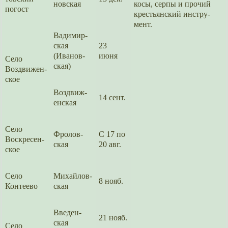
нов­ская
косы, серпы и прочий
погост
крестьян­ский инстру­
мент.
Вадимир­
ская
23
(Иванов­
июня
Село
ская)
Воздвижен­
ское
Воздвиж­
14 сент.
ен­ская
Село
Фролов­
С 17 по
Воскрес­ен­
ская
20 авг.
ское
Село
Михайлов­
8 нояб.
Контеево
ская
Введен­
21 нояб.
ская
Село