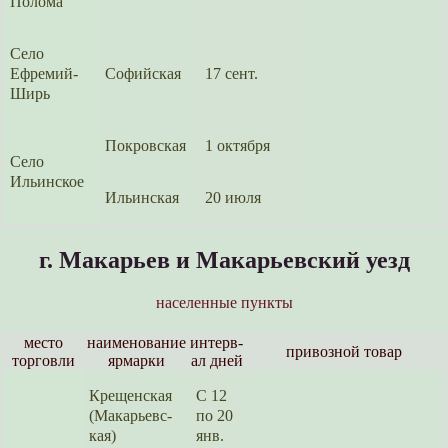
Полома
Село
Ефремий-
Софийс­кая
17 сент.
Ширь
Покровс­кая
1 октября
Село
Ильин­ское
Ильинс­кая
20 июля
г. Макарьев и Макарьевский уезд
населенные пункты
место
наименова­ние
интерв­
привозной товар
торговли
ярмарки
ал дней
Крещенс­кая
С 12
(Макарьевс­
по 20
кая)
янв.