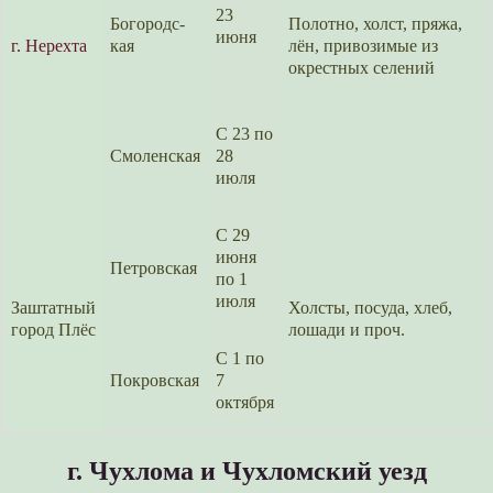
23
Богородс­
Полотно, холст, пряжа,
июня
г. Нерехта
кая
лён, привози­мые из
окрестных селений
С 23 по
Смоленс­кая
28
июля
С 29
июня
Петровс­кая
по 1
июля
Заштатный
Холсты, посуда, хлеб,
город Плёс
лошади и проч.
С 1 по
Покровс­кая
7
октября
г. Чухлома и Чухломс­кий уезд