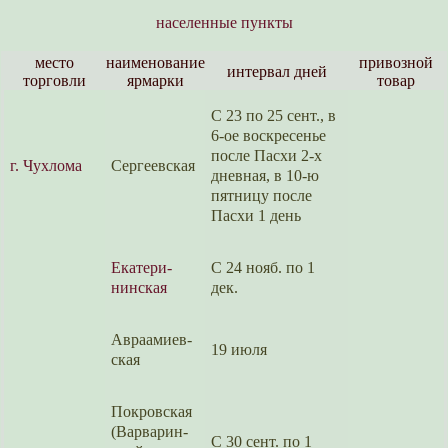
населенные пункты
место
наименова­ние
привозной
интер­вал дней
торговли
ярмарки
товар
С 23 по 25 сент., в
6-ое воскре­сенье
после Пасхи 2-х
г. Чухлома
Сергеевс­кая
днев­ная, в 10-ю
пятни­цу после
Пас­хи 1 день
Екатери­
С 24 нояб. по 1
нин­ская
дек.
Авраамиев­
19 июля
ская
Покровс­кая
(Варварин­
С 30 сент. по 1