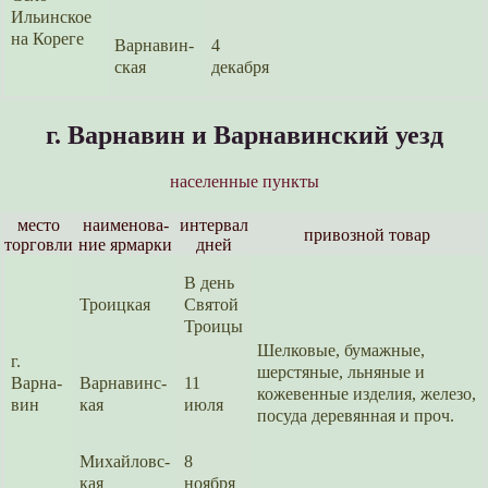
Ильинс­кое
на Кореге
Варна­вин­
4
ская
декабря
г. Варнавин и Варнавинский уезд
населенные пункты
место
наименова­
интервал
привозной товар
торговли
ние ярмарки
дней
В день
Троицкая
Святой
Троицы
Шелковые, бумажные,
г.
шерстяные, льняные и
Варна­
Варнавинс­
11
кожевен­ные изделия, железо,
вин
кая
июля
посуда деревянная и проч.
Михайловс­
8
кая
ноября