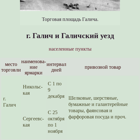
Торговая площадь Галича.
г. Галич и Галичский уезд
населенные пункты
наименова­
место
интервал
ние
привозной товар
торговли
дней
ярмарки
С 1 по
Никольс­
9
кая
декабря
Шелковые, шерстяные,
г.
бумажные и галантерей­ные
Галич
товары, фаянсовая и
С 25
фарфоровая посуда и проч.
Сергеевс­
октября
кая
по 1
ноября