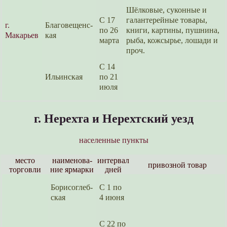
Шёлковые, суконные и
С 17
галантерей­ные товары,
г.
Благовещенс­
по 26
книги, картины, пушнина,
Макарьев
кая
марта
рыба, кожсырье, лошади и
проч.
С 14
Ильинская
по 21
июля
г. Нерехта и Нерехтский уезд
населенные пункты
место
наименова­
интерв­ал
привозной товар
торговли
ние ярмарки
дней
Борисоглеб­
С 1 по
ская
4 июня
С 22 по