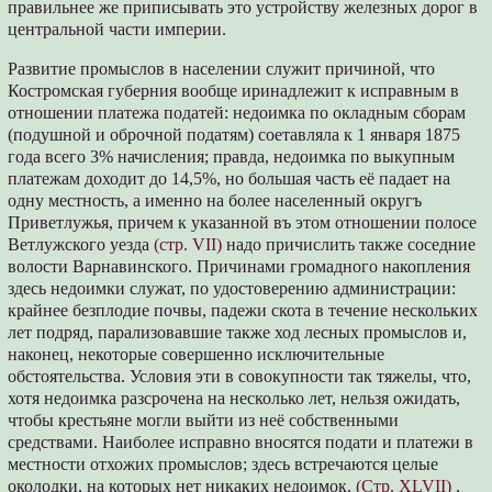
правильнее же приписывать это устройству железных дорог в
центральной части империи.
Развитие промыслов в населении служит причиной, что
Костромская губерния вообще иринадлежит к исправным в
отношении платежа податей: недоимка по окладным сборам
(подушной и оброчной податям) соетавляла к 1 января 1875
года всего 3% начисления; правда, недоимка по выкупным
платежам доходит до 14,5%, но большая часть её падает на
одну местность, а именно на более населенный округъ
Приветлужья, причем к указанной въ этом отношении полосе
Ветлужского уезда
(стр. VII)
надо причислить также соседние
волости Варнавинского. Причинами громадного накопления
здесь недоимки служат, по удостоверению администрации:
крайнее безплодие почвы, падежи скота в течение нескольких
лет подряд, парализовавшие также ход лесных промыслов и,
наконец, некоторые совершенно исключительные
обстоятельства. Условия эти в совокупности так тяжелы, что,
хотя недоимка разсрочена на несколько лет, нельзя ожидать,
чтобы крестьяне могли выйти из неё собственными
средствами. Наиболее исправно вносятся подати и платежи в
местности отхожих промыслов; здесь встречаются целые
околодки, на которых нет никаких недоимок.
(Стр. XLVII)
.