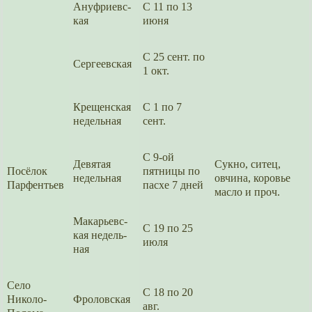
Ануфриевс­
С 11 по 13
кая
июня
С 25 сент. по
Сергеевская
1 окт.
Крещен­ская
С 1 по 7
недель­ная
сент.
С 9-ой
Девятая
Сукно, ситец,
Посёлок
пятни­цы по
недель­ная
овчина, коровье
Парфентьев
пасхе 7 дней
масло и проч.
Макарьевс­
С 19 по 25
кая недель­
июля
ная
Село
С 18 по 20
Николо-
Фроловс­кая
авг.