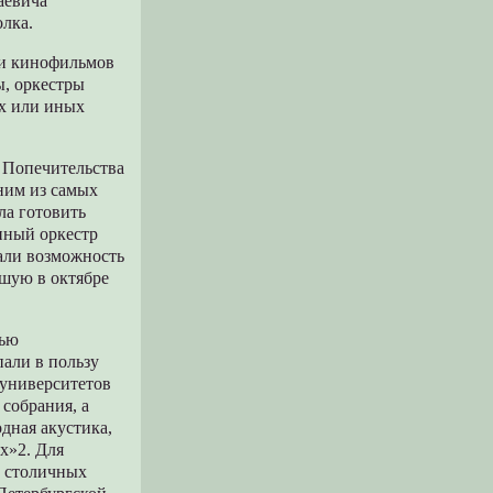
аевича
олка.
ии кинофильмов
ы, оркестры
ех или иных
й Попечительства
дним из самых
ла готовить
нный оркестр
вали возможность
вшую в октябре
тью
пали в пользу
 университетов
 собрания, а
одная акустика,
х»2. Для
з столичных