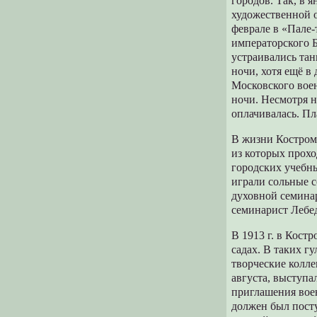
городов. Так, в 
художественной о
феврале в «Пале
императорского 
устраивались тан
ночи, хотя ещё в
Московского воен
ночи. Несмотря н
оплачивалась. Пла
В жизни Костром
из которых прохо
городских учебны
играли сольные с
духовной семина
семинарист Лебе
В 1913 г. в Кост
садах. В таких г
творческие колле
августа, выступа
приглашения воен
должен был посту