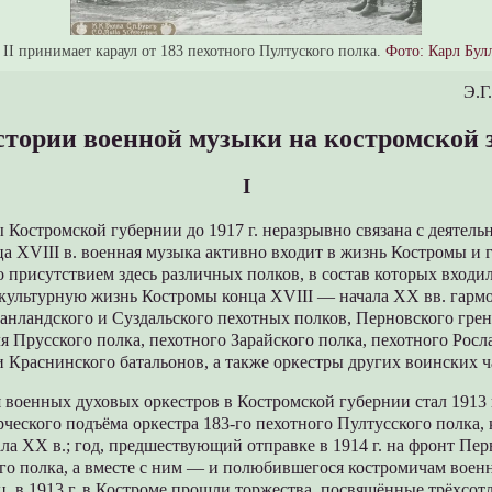
II принимает караул от 183 пехотного Пултуского полка.
Фото: Карл Бул
Э.Г
стории военной музыки на костромской 
I
 Костромской губернии до 1917 г. неразрывно связана с деятел
ца XVIII в. военная музыка активно входит в жизнь Костромы и 
 присутствием здесь различных полков, в состав которых входи
культурную жизнь Костромы конца XVIII — начала XX вв. гарм
анландского и Суздальского пехотных полков, Перновского грен
я Прусского полка, пехотного Зарайского полка, пехотного Росл
 Краснинского батальонов, а также оркестры других воинских ч
 военных духовых оркестров в Костромской губернии стал 1913 
ческого подъёма оркестра 183-го пехотного Пултусского полка,
ала XX в.; год, предшествующий отправке в 1914 г. на фронт Пе
го полка, а вместе с ним — и полюбившегося костромичам воен
ц, в 1913 г. в Костроме прошли торжества, посвящённые трёхсо