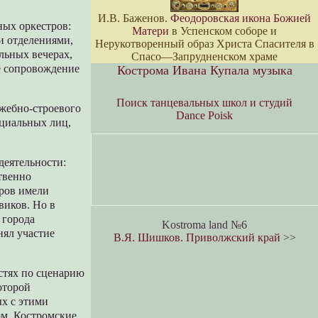
И.В. Баженов.
Феодоровская икона Божией
ых оркестров:
Матери
в Успенском соборе и
ми отделениями,
Нерукотворенный образ Христа Спасителя в
льных вечерах,
Спасо—Запрудненском храме
е сопровождение
Кострома Ивана Купала музыка
Поиск танцевальных школ и студий
жебно-строевого
Dance Poisk
ициальных лиц,
деятельности:
твенно
тров имели
виков. Но в
 города
Kostroma land №6
нял участие
В.Я. Шишков. Приволжский край
>>
астях по сценарию
оторой
ых с этими
ом. Костромские