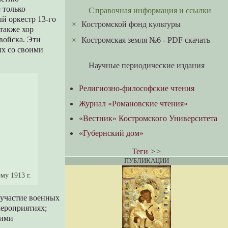
 только
Справочная информация и ссылки
й оркестр 13-го
×
Костромской фонд культуры
также хор
 войска. Эти
×
Костромская земля №6 - PDF скачать
ых со своими
Научные периодические издания
Религиозно-философские чтения
Журнал «Романовские чтения»
«Вестник» Костромского Университета
«Губернский дом»
Теги
>>
ПУБЛИКАЦИИ
му 1913 г.
 участие военных
мероприятиях;
гими