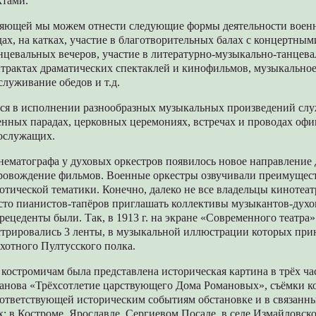
ктами.
ляющей мы можем отнести следующие формы деятельности военн
адах, на катках, участие в благотворительных балах с концертны
нцевальных вечеров, участие в литературно-музыкально-танцева
нтрактах драматических спектаклей и кинофильмов, музыкально
луживание обедов и т.д.
тся в исполнении разнообразных музыкальных произведений слу
енных парадах, церковных церемониях, встречах и проводах оф
ослужащих.
ематографа у духовых оркестров появилось новое направление 
ровождение фильмов. Военные оркестры озвучивали преимущес
тической тематики. Конечно, далеко не все владельцы кинотеа
сто пианистов-тапёров приглашать коллективы музыкантов-духо
рецеденты были. Так, в 1913 г. на экране «Современного театра»
трировались 3 ленты, в музыкальной иллюстрации которых при
ехотного Пултусского полка.
. костромичам была представлена историческая картина в трёх ч
ванова «Трёхсотлетие царствующего Дома Романовых», съёмки к
оответствующей историческим событиям обстановке и в связанн
: в Костроме, Ярославле, Сергиевом Посаде, в селе Измайловск