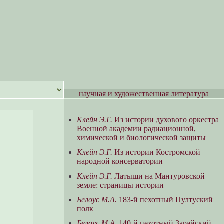
научная и художественная литература
Клейн Э.Г.
Из истории духового оркестра
Военной академии радиационной,
химической и биологической защиты
Клейн Э.Г.
Из истории Костромской
народной консерватории
Клейн Э.Г.
Латыши на Мантуровской
земле: страницы истории
Белоус М.А.
183-й пехотный Пултуский
полк
Белоус М.А.
140-й пехотный Зарайский