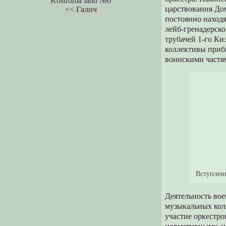
Kostroma land №6
царствования Дом
<<
Галич
постоянно находя
лейб-гренадерско
трубачей 1-го Ки
коллективы приб
воинскими частям
Вступлени
Деятельность вое
музыкальных кол
участие оркестр