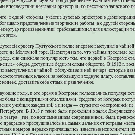
оркестром духовой музыки под управлением Константина Никол
ый впоследствии возглавил оркестр 88-го пехотного запасного п
что, с одной стороны, участие духовых оркестров в демонстрац
богащало представленные творческие работы, а с другой сторон
репертуар произведениями, требовавшимися для иллюстрации т
ых эпох.
. духовой оркестр Пултусского полка впервые выступил в чайно
ости на Молочной горе. Несмотря на то, что чайная прослыла о
ороде, она снискала популярность тем, что первой в Костроме ста
ксные» обеды, доступные бедным слоям общества. В 1913 г. вое
ю выступления в чайной, обслуживая в ней вечера, которые да
осостоятельных классов за небольшую входную плату, составля
22 копеек, доставить себе отдых и развлечение.
вующие годы, в это время в Костроме пользовались популярнос
е балы с концертными отделениями, средства от которых посту
ских учебных заведений, а иногда — студентов-костромичей из
етербурга. В 1913 г. такие балы проходили в залах Дворянского
ле-театра», где, по воспоминаниям современников, была превосх
о прекрасно прослушивалось на самых дальних от эстрады места
ртных номеров нередко приглашались известные исполнители и