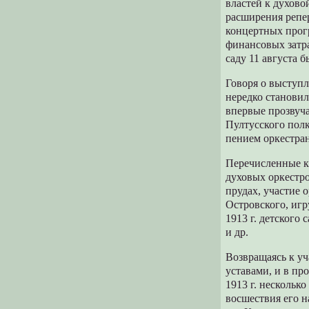
властей к духово
расширения репер
концертных прогр
финансовых затра
саду 11 августа 
Говоря о выступл
нередко становил
впервые прозвуч
Пултусского полк
пением оркестран
Перечисленные к
духовых оркестро
прудах, участие 
Островского, игр
1913 г. детского
и др.
Возвращаясь к у
уставами, и в пр
1913 г. нескольк
восшествия его 