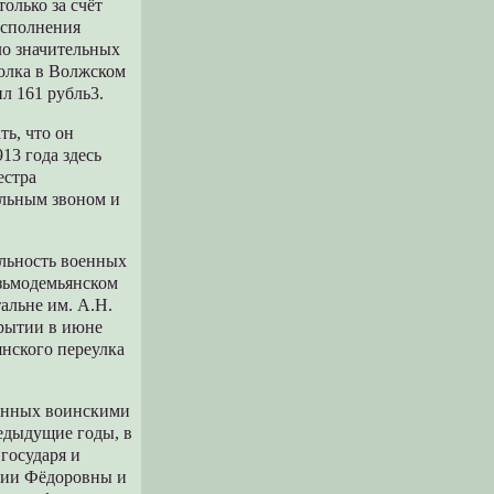
олько за счёт
исполнения
ло значительных
полка в Волжском
ил 161 рубль3.
ть, что он
13 года здесь
естра
ольным звоном и
льность военных
озьмодемьянском
альне им. А.Н.
крытии в июне
янского переулка
ренных воинскими
редыдущие годы, в
государя и
рии Фёдоровны и