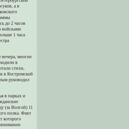
-Петербургской
суков, а в
ковского
раммы
ь до 2 часов
о войсками
ольше 1 часа
естра
 вечера, многие
оходили в
итали стихи,
ов в Костромской
орым руководил
я в парках и
ажданские
у (за Волгой) 11
ого полка. Факт
от которого
о внимании