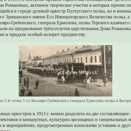
а Романовых, активное творческое участие в которых принял не
щийся в городе духовой оркестр Пултусского полка, но и военны
го Эриванского имени Его Императорского Величества полка, а 
зляро-Гребенского, генерала Ермолова, полка Терского казачьего
ыли на празднование трёхсотлетия царствования Дома Романов
и и придали особый колорит празднеству.
е 5-й сотни 1-го Кизляро-Гребенского генерала Ермолова полка в Костро
нных оркестров в 1913 г. можно разделить на две составляющие:
лективов в концертных, культурно-зрелищных и танцевальных 
ов в мероприятиях, предусмотренных воинскими уставами и дру