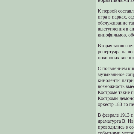
нормативными а
К первой состав
игра в парках, с
обслуживание та
выступления в а
кинофильмов, обс
Вторая заключае
репертуара на во
похоронах военн
С появлением кин
музыкальное соп
киноленты патрио
возможность вме
Костроме такие п
Костромы демонс
оркестр 183-го п
В феврале 1913 г
драматурга В. И
проводились в с
событиями местах