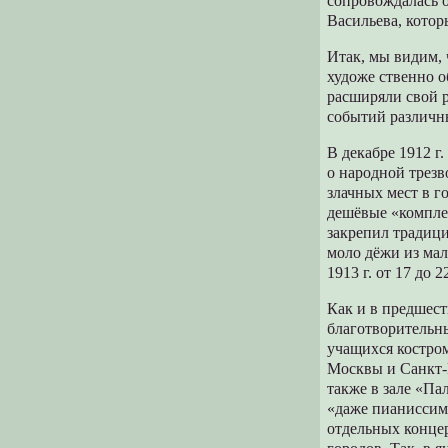
сопровождалась 
Васильева, котор
Итак, мы видим, 
художе ственно о
расширяли свой 
событий различн
В декабре 1912 г
о народной трезв
злачных мест в г
дешёвые «компле
закрепил традици
моло дёжи из мал
1913 г. от 17 до 
Как и в предшест
благотворительны
учащихся костром
Москвы и Санкт-П
также в зале «Па
«даже пианиссим
отдельных конце