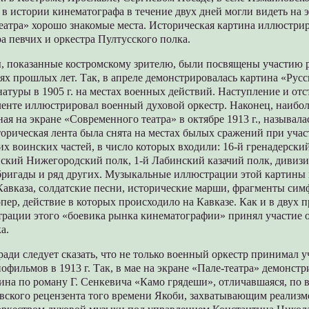
 в истории кинематографа в течение двух дней могли видеть на 
еатра» хорошо знакомые места. Историческая картина иллюстри
а певчих и оркестра Пултусского полка.
ы, показанные костромскому зрителю, были посвящены участию 
ях прошлых лет. Так, в апреле демонстрировалась картина «Русс
 натуры в 1905 г. на местах военных действий. Наступление и от
ленте иллюстрировал военный духовой оркестр. Наконец, наибо
ная на экране «Современного театра» в октябре 1913 г., называл
торическая лента была снята на местах былых сражений при учас
их воинских частей, в число которых входили: 16-й гренадерск
нский Нижегородский полк, 1-й Лабинский казачий полк, дивизи
бригады и ряд других. Музыкальные иллюстрации этой картины
Кавказа, солдатские песни, исторические марши, фрагменты си
пер, действие в которых происходило на Кавказе. Как и в двух
трации этого «боевика рынка кинематографии» принял участие 
а.
ади следует сказать, что не только военный оркестр принимал у
фильмов в 1913 г. Так, в мае на экране «Пале-театра» демонстр
тина по роману Г. Сенкевича «Камо грядеши», отличавшаяся, по
вского рецензента того времени Якоби, захватывающим реализм