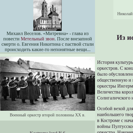
Николай 
Михаил Веселов. «Митревна» - глава из
Из и
повести
Метельный звон
. После внезапной
смерти о. Евгения Никитина с паствой стали
происходить какие-то непонятные вещи...
История культуры
оркестров. С кон
было обусловлено
общественную и 
оркестры Ингерм
Величества корол
Солигаличского и
Особой вехой для
наибольшего твор
Военный оркестр второй половины XX в.
в Костроме с нач
войны Пултусско
оркестра. Наконе