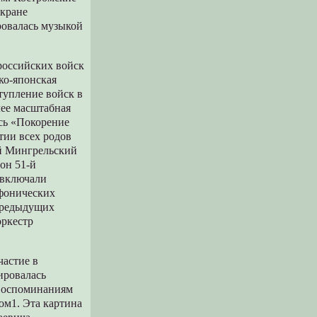
экране
ровалась музыкой
российских войск
ко-японская
ступление войск в
лее масштабная
ась «Покорение
тии всех родов
ий Мингрельский
он 51-й
 включали
мфонических
 предыдущих
оркестр
частие в
ировалась
 воспоминаниям
ом1. Эта картина