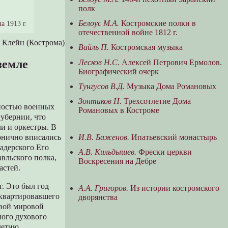
полк
Белоус М.А.
Костромские полки в
ла
1913 г.
отечественной войне 1812 г.
. Клейн (Кострома)
Вайль П.
Костромская музыка
земле
Лесков Н.С.
Алексей Петрович Ермолов.
Биографический очерк
Тунгусов В.Д.
Музыка Дома Романовых
Зонтиков Н.
Трехсотлетие Дома
ьностью военных
Романовых в Костроме
губернии, что
ли и оркестры. В
И.В. Баженов.
Ипатьевский монастырь
онично вписались
адерского Его
А.В. Кильдышев.
Фрески церкви
авльского полка,
Воскресения на Дебре
астей.
г. Это был год
А.А. Григоров.
Из истории костромского
 квартировавшего
дворянства
рвой мировой
ного духового
тлетию