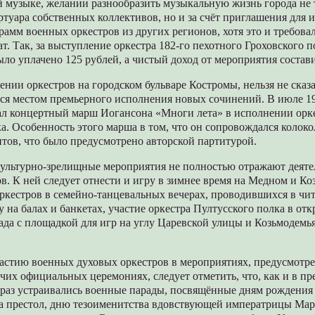
й музыке, желании разнообразить музыкальную жизнь города не т
туара собственных коллективов, но и за счёт приглашения для 
амм военных оркестров из других регионов, хотя это и требова
т. Так, за выступление оркестра 182-го пехотного Гроховского 
было уплачено 125 рублей, а чистый доход от мероприятия состав
ении оркестров на городском бульваре Костромы, нельзя не сказа
ся местом премьерного исполнения новых сочинений. В июле 19
ал концертный марш Иогансона «Многи лета» в исполнении орк
а. Особенность этого марша в том, что он сопровождался колок
тов, что было предусмотрено авторской партитурой.
ультурно-зрелищные мероприятия не полностью отражают деяте
в. К ней следует отнести и игру в зимнее время на Медном и К
оркестров в семейно-танцевальных вечерах, проводившихся в чит
у на балах и банкетах, участие оркестра Пултусского полка в от
 сада с площадкой для игр на углу Царевской улицы и Козьмодемь
частию военных духовых оркестров в мероприятиях, предусмот
очих официальных церемониях, следует отметить, что, как и в п
о раз устраивались военные парады, посвящённые дням рождения 
на престол, дню тезоименитства вдовствующей императрицы Ма