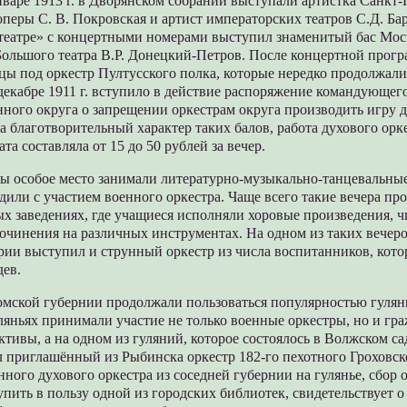
январе 1913 г. в Дворянском собрании выступали артистка Санкт
перы С. В. Покровская и артист императорских театров С.Д. Бар
-театре» с концертными номерами выступил знаменитый бас Мос
Большого театра В.Р. Донецкий-Петров. После концертной прог
цы под оркестр Пултусского полка, которые нередко продолжалис
 декабре 1911 г. вступило в действие распоряжение командующег
ного округа о запрещении оркестрам округа производить игру д
а благотворительный характер таких балов, работа духового орк
та составляла от 15 до 50 рублей за вечер.
ы особое место занимали литературно-музыкально-танцевальные
дили с участием военного оркестра. Чаще всего такие вечера пр
х заведениях, где учащиеся исполняли хоровые произведения, ч
очинения на различных инструментах. На одном из таких вечер
рии выступил и струнный оркестр из числа воспитанников, кот
дев.
ромской губернии продолжали пользоваться популярностью гулянь
уляньях принимали участие не только военные оркестры, но и гр
ктивы, а на одном из гуляний, которое состоялось в Волжском сад
л приглашённый из Рыбинска оркестр 182-го пехотного Гроховск
ного духового оркестра из соседней губернии на гулянье, сбор 
пить в пользу одной из городских библиотек, свидетельствует 