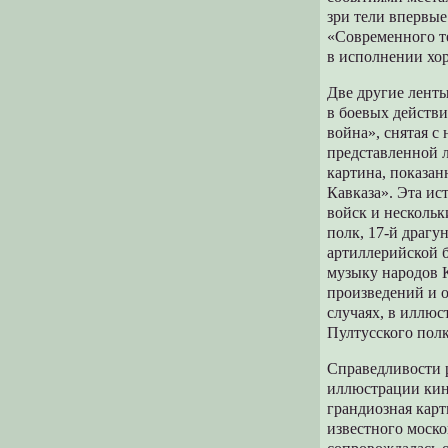
зри тели впервые
«Современного т
в исполнении хор
Две другие лент
в боевых действи
война», снятая с
представленной 
картина, показан
Кавказа». Эта ис
войск и нескольк
полк, 17-й драгу
артиллерийской 
музыку народов 
произведений и о
случаях, в иллюс
Пултусского полк
Справедливости р
иллюстрации кино
грандиозная кар
известного моско