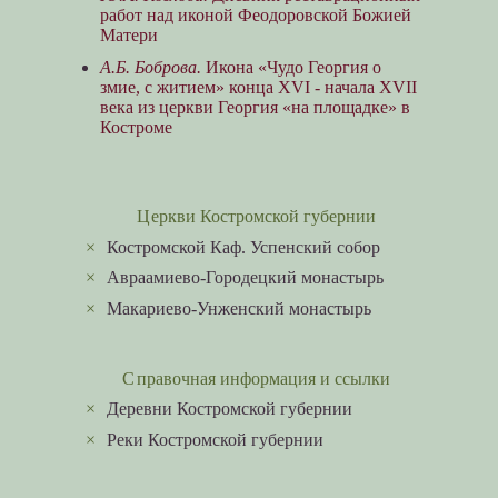
работ над иконой Феодоровской Божией
Матери
А.Б. Боброва.
Икона «Чудо Георгия о
змие, с житием» конца XVI - начала XVII
века из церкви Георгия «на площадке» в
Костроме
Церкви Костромской губернии
×
Костромской Каф. Успенский собор
×
Авраамиево-Городецкий монастырь
×
Макариево-Унженский монастырь
Справочная информация и ссылки
×
Деревни Костромской губернии
×
Реки Костромской губернии