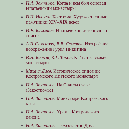
Н.А. Зонтиков.
Когда и кем был основан
Ипатьевский монастырь?
В.Н. Иванов.
Кострома. Художественные
памятники XIV–XIX веков
И.В. Баженов.
Ипатьевский летописный
список
А.В. Семенова, В.В. Семенов.
Изографное
воображение Гурия Никитина
В.Н. Бочков, К.Г. Тороп.
К Ипатьевскому
монастырю
Михаил Диев.
Историческое описание
Костромского Ипатского монастыря
Н.А. Зонтиков.
На Святом озере.
(Закостромье)
Н.А. Зонтиков.
Монастыри Костромского
края
Н.А. Зонтиков.
Храмы Костромского
района
Н.А. Зонтиков.
Трехсотлетие Дома