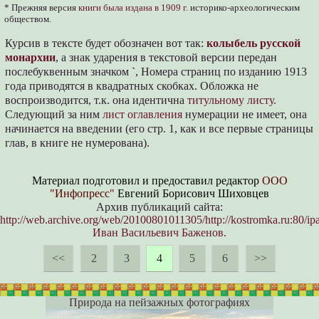
* Прежняя версия
книги была издана в 1909 г.
историко-археологическим
обществом.
Курсив в тексте будет обозначен вот так:
колыбель русской
монархии
, а знак ударения в текстовой версии передан
послебуквенным значком
`
, Номера страниц по изданию 1913
года приводятся в квадратных скобках. Обложка не
воспроизводится, т.к. она идентична
титульному листу.
Cледующий за ним
лист оглавления
нумерации не имеет, она
начинается на введении (его стр. 1, как и все первые страницы
глав, в книге не нумерована).
Материал подготовил и предоставил редактор
ООО
"Инфопресс"
Евгений Борисович Шиховцев
Архив публикаций сайта:
http://web.archive.org/web/20100801011305/http://kostromka.ru:80/ipa
Иван Васильевич Баженов.
<<
2
3
4
5
6
>>
Природа на пейзажных фотографиях