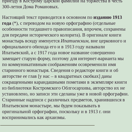
приезду в Кострому царской фамилии на торжества в честь
300-летия Дома Романовых.
Настоящий текст приводится в основном по
изданию 1913
года
(*), с переводом на новую орфографию (отдельные
особенности тогдашнего правописания, впрочем, сохранены
для передачи исторического колорита). В оригинале книги
монастырь всюду именуется
Ипатиевским
, вне церковного и
официального обихода его и в 1913 году называли
Ипатьевский, а с 1917 года новое название совершенно
замещает старую форму, поэтому для интернет-варианта мы
по коммуникативным соображениям осовременили имя
старинного монастыря. Сведения о редакторе книги и об
авторстве ее глав [у нас – в квадратных скобках] даны
сокращенными карандашными пометами в экземпляре книги
из библиотеки Костромского Облгосархива, авторство их не
установлено, но записи эти сделаны уже в новой орфографии.
Старинные надписи с различных предметов, хранившихся в
Ипатьевском монастыре, мы будем показывать в
оригинальной орфографии, поскольку и в 1913 г. они
воспринимались как архаизмы.