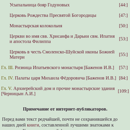
Усыпальница бояр Годуновых
[44:]
Церковь Рождества Пресвятой Богородицы
[47:]
Монастырская колокольня
[50:]
Церкви во имя свв. Хрисанфа и Дарьии свм. Ипатия
[53:]
и апостола Филиппа
Церковь в честь Смоленско-Шуйской иконы Божией
[55:]
Матери
Гл. III.
Ризница Ипатьевского монастыря [Баженов И.В.]
[57:]
Гл. IV.
Палаты царя Михаила Фёдоровича [Баженов И.В.]
[84:]
Гл. V.
Архиерейский дом и прочие монастырские здания
[109:]
[Черницын А.И.]
Примечание от интернет-публикаторов.
Перед вами текст редчайшей, почти не сохранившейся до
наших дней
книги
, составленной лучшими знатоками к