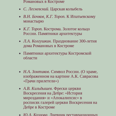
Романовых в Костроме
С. Лесневский.
Царская колыбель
В.Н. Бочков, К.Г. Тороп.
К Ипатьевскому
монастырю
К.Г. Тороп.
Кострома. Золотое кольцо
России. Памятники архитектуры
Л.А. Колгушкин.
Празднование 300-летия
дома Романовых в Костроме
Памятники архитектуры Костромской
области
Н.А. Зонтиков.
Символ России. (О храме,
изображенном на картине А.К. Саврасова
«Грачи прилетели»)
А.В. Кильдышев.
Фрески церкви
Воскресения на Дебре: «История
мироздания» и «Апокалипсис» в
росписях галерей церкви Воскресения на
Дебре в Костроме
Ю.А. Козлова.
Дневник реставрационных