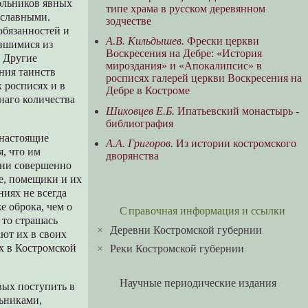
кольников явных
типе храма в русском деревянном
ославными.
зодчестве
обязанностей и
А.В. Кильдышев.
Фрески церкви
ившимися из
Воскресения на Дебре: «История
. Другие
мироздания» и «Апокалипсис» в
ния таинств
росписях галерей церкви Воскресения на
х росписях и в
Дебре в Костроме
наго количества
Шиховцев Е.Б.
Ипатьевский монастырь -
библиография
 настоящие
А.А. Григоров.
Из истории костромского
я, что им
дворянства
 они совершенно
е, помещики и их
ниях не всегда
е оброка, чем о
Справочная информация и ссылки
 то страшась
×
Деревни Костромской губернии
ают их в своих
х в Костромской
×
Реки Костромской губернии
Научные периодические издания
вых поступить в
льниками,