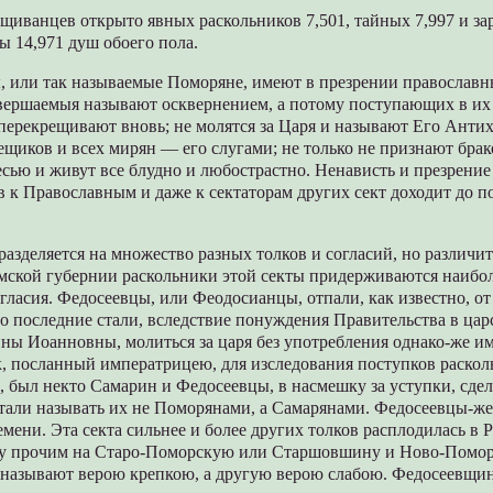
ещиванцев открыто явных раскольников 7,501, тайных 7,997 и з
ты 14,971 душ обоего пола.
 или так называемые Поморяне, имеют в презрении православн
вершаемыя называют осквернением, а потому поступающих в их 
перекрещивают вновь; не молятся за Царя и называют Его Антих
щиков и всех мирян — его слугами; не только не признают брак
есью и живут все блудно и любострастно. Ненависть и презрение
 к Православным и даже к сектаторам других сект доходит до п
разделяется на множество разных толков и согласий, но различит
омской губернии раскольники этой секты придерживаются наибо
гласия. Федосеевцы, или Феодосианцы, отпали, как известно, о
то последние стали, вследствие понуждения Правительства в ца
ы Иоанновны, молиться за царя без употребления однако-же и
к, посланный императрицею, для изследования поступков раскол
 был некто Самарин и Федосеевцы, в насмешку за уступки, сдел
тали называть их не Поморянами, а Самарянами. Федосеевцы-же 
емени. Эта секта сильнее и более других толков расплодилась в P
ду прочим на Старо-Поморскую или Старшовшину и Ново-Помор
 называют верою крепкою, а другую верою cлaбoю. Федосеевщин