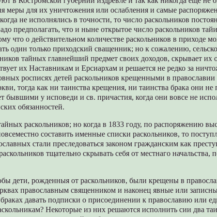
уют в Костромской губернии издревле и так как никогда еще не
ыя меры для их уничтожения или ослабления и самые распоряже
когда не исполнялись в точности, то число раскольников постоя
адо предполагать, что и ныне открытое число раскольников тайи
ому что о действительном количестве раскольников в приходе м
ть один только приходский сващенник; но к сожалению, сельско
ьников тайных главнейший предмет своих доходов, скрывает их о
твует их Наставникам и Ерсиархам и решается не редко за ничт
ховных росписях детей раскольников крещенными в православии
кви, тогда как ни таинства крещения, ни таинства брака они не
т бывшими у исповеди и св. причастия, когда они вовсе не испо
ских обязанностей.
айных раскольников; но когда в 1833 году, по распоряжению вы
овсеместно составить именные списки раскольников, то поступл
славных стали преследоваться законом гражданским как преступ
раскольников тщательно скрывать себя от местнаго начальства,
тобы дети, рожденныя от раскольников, были крещены в правосла
ерквах православным священником и наконец явные или записн
 браках давать подписки о присоединении к православию или е
раскольникам? Некоторые из них решаются исполнить сии два та