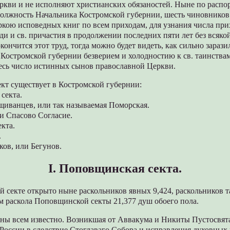
ркви и не исполняют христианских обязаностей. Ныне по распо
олжность Начальника Костромской губернии, шесть чиновников
кою исповедных книг по всем приходам, для узнания числа при
и и св. причастия в продолжении последних пяти лет без всяко
кончится этот труд, тогда можно будет видеть, как сильно зарази
Костромской губернии безверием и холодностию к св. таинствам
десь число истинных сынов православной Церкви.
кт существует в Костромской губернии:
секта.
щиванцев, или так называемая Поморская.
и Спасово Согласие.
екта.
.
ков, или Бегунов.
I. Поповщинская секта.
 секте открыто ныне раскольников явных 9,424, раскольников т
м раскола Поповщинской секты 21,377 душ обоего пола.
ы всем известно. Возникшая от Аввакума и Никиты Пустосвят
Poccии в следствие Стоглаваго Собора и исправления духовных