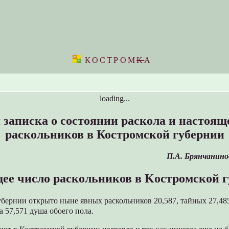
КОСТРОМ
K
А
loading...
 записка о состоянии раскола и настоящ
раскольников в Костромской губернии
П.А. Брянчанинов
ее число раскольников в Kостромской г
бернии открыто ныне явных раскольников 20,587, тайных 27,48
а 57,571 душа обоего пола.