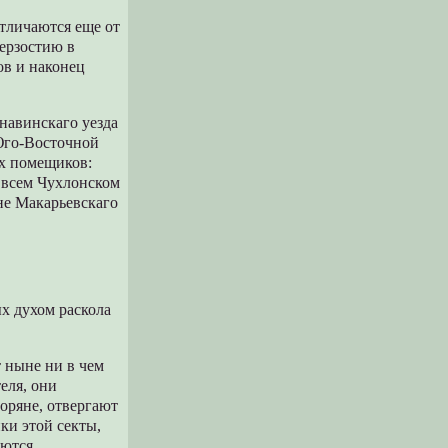
тличаются еще от
дерзостию в
ов и наконец
навинскаго уезда
 Юго-Восточной
ях помещиков:
 всем Чухлонском
не Макарьевскаго
х духом раскола
т ныне ни в чем
теля, они
моряне, отвергают
ки этой секты,
аются