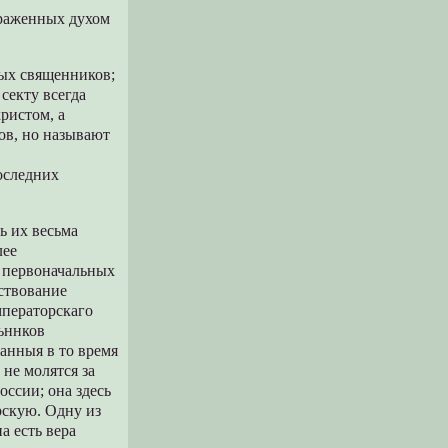
араженных духом
ых священников;
секту всегда
ристом, а
ов, но называют
оследних
ь их весьма
лее
т первоначальных
рствование
мператорскаго
ьннков
анныя в то время
не молятся за
occии; она здесь
скую. Одну из
а есть вера