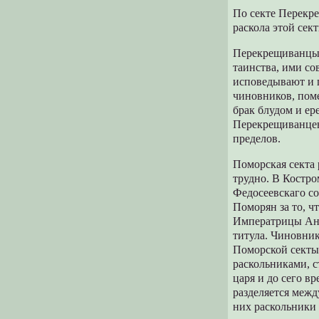
По секте Перекр
раскола этой сек
Перекрещиванцы,
таинства, ими со
исповедывают и 
чиновников, поме
брак блудом и ер
Перекрещиванцев
пределов.
Поморская секта 
трудно. В Костр
Федосеевскаго со
Поморян за то, ч
Императрицы Анн
титула. Чиновни
Поморской секты,
раскольниками, с
царя и до сего вр
разделяется меж
них раскольники