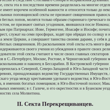
, секта эта в последствии времени разделилась на многие отдел
е имеет впрочем особенной важности и относится только до нек
ольники поповщинской секты не признают священников правосл
 беглых попов, молятся только образам стариннаго греческаго п
стом, не признают святых угодников, явившихся после Никона;
ым при Патриархах: Иове, Гермогене, Иоасафе и Иосифе; почит
ест, служат на семи просфорах, ходят при обрядах по солвцу и 
а земле Церкви, а совершают таинства своими дарами, у себя в 
беглых священников. Из раскольников этой секты есть много фа
ридерживаются своего учения из убеждения в правоте своих рел
дователи этой секты считают в числе своих главных сектаторов
в в С.-Петербурге, Москве, Ростове, в Черниговской губернии 
аскольниками и наконец в Бессарабии. В Костромской губерни
коренилась в Северной, Северо-Западной и Юго-Западной части
деревнях, принадлежащих ведомству Государственных Имуществ,
каго уезда между крестьянами удельнаго ведомства; в Юго-Вос
а, в имениях богатых помещиков; в Юго-Восточной полосе; Мака
льных имениях; в г. Галиче, и его окрестностях и в Буанском уе
ностях села Молвитина.
II. Секта Перекрещиванцев.