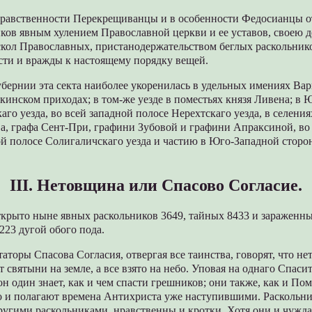
нравственности Перекрещиванцы и в особенности Федосианцы о
ков явным хулением Православной церкви и ее уставов, своею 
скол Православных, пристанодержательством беглых раскольник
сти и вражды к настоящему порядку вещей.
бернии эта секта наиболее укоренилась в удельных имениях Вар
кинском приходах; в том-же уезде в поместьях князя Ливена; в
аго уезда, во всей западной полосе Нерехтскаго уезда, в селени
ва, графа Ceнт-При, графини Зубовой и графини Апраксиной, во
ой полосе Солигаличскаго уезда и частию в Юго-Западной сторо
III. Нетовщина или Спасово Согласие.
крыто ныне явных раскольников 3649, тайных 8433 и зараженны
23 дугой обого пода.
аторы Спасова Согласия, отвергая все таинства, говорят, что не
т святыни на земле, а все взято на небо. Уповая на однаго Спаси
он один знает, как и чем спасти грешников; они также, как и По
о и полагают времена Антихриста уже наступившими. Раскольни
ругими раскольниками, нравственны и кротки. Хотя они и чужд