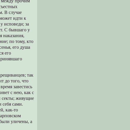
ет между прочим
съестных
м. В случае
может идти к
у исповеди; за
ст. С бывшаго у
я наказания,
ние; по тому, кто
сенья, его душа
ся его
принявшаго
крещиванцев; так
т до того, что
 время завестись
ивет с нею, как с
й секты; живущие
 себя сами.
й, как-то
Карповском
 были уличены, а