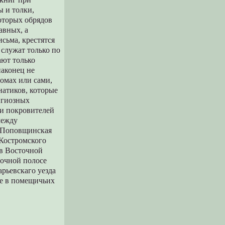
ы и толки,
оторых обрядов
авных, а
исьма, крестятся
 служат только по
ают только
наконец не
домах или сами,
натиков, которые
игиозных
 и покровителей
между
и Поповщинская
 Костромского
 в Восточной
точной полосе
рьевскаго уезда
зде в помещичьих