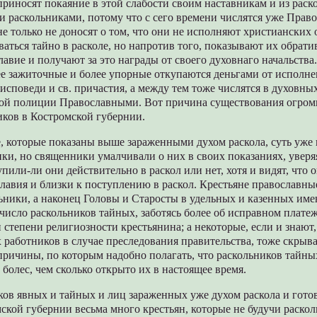
 приносят покаяние в этой слабости своим наставникам и из рас
и раскольниками, потому что с сего времени числятся уже Прав
 только не доносят о том, что они не исполняют христианских 
аться тайно в расколе, но напротив того, показывают их обрат
лавие и получают за это награды от своего духовнаго начальства
ее зажиточные и более упорные откупаются деньгами от исполне
 исповеди и св. причастия, а между тем тоже числятся в духовны
кой полиции Православными. Вот причина существования огром
иков в Костромской губернии.
е, которые показаны выше зараженными духом раскола, суть уже
ки, но священники умалчивали о них в своих показаниях, уверя
упили-ли они действительно в раскол или нет, хотя и видят, что
лавия и близки к поступлению в раскол. Крестьяне православны
ники, а наконец Головы и Старосты в удельных и казенных име
число раскольников тайных, заботясь более об исправном платеж
 степени религиозности крестьянина; а некоторые, если и знают,
работников в случае преследования правительства, тоже скрыв
причины, по которым надобно полагать, что раскольников тайны
 болес, чем сколько открыто их в настоящее время.
ов явных и тайных и лиц зараженных уже духом раскола и гото
мской губернии весьма много крестьян, которые не будучи раско