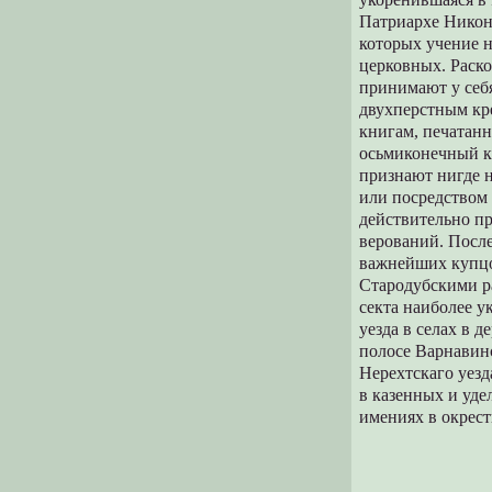
Пaтриархе Никоне
которых учение н
церковных. Раск
принимают у себя
двухперстным кре
книгам, печатанн
осьмиконечный кр
признают нигде н
или посредством 
действительно п
верований. После
важнейших купцо
Стародубскими р
секта наиболее у
уезда в селах в 
полосе Варнавинс
Нерехтскаго уезд
в казенных и уде
имениях в окрест