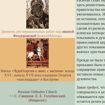
Расколы существ
здесь решигельн
правительства ни
увеличивалось. Н
не истинное, пот
положительно зна
сделав из раскол
Дневник реставрационных работ над
иконой
всячески потворс
Феодоровской
БожиейМатери
показывать в ду
православной цер
других показывае
важных христиан
Прежде не было т
приказано было п
совращение право
Икона «
ЧудоГеоргия о змие, с житием
» конца
заставило новых 
XVI - начала XVII века изцеркви Георгия
духовенства.
«наплощадке» в Костроме
Закон требует, ч
Russian Orthodox Church
совершались в ц
<<
С. Смирнов. Е. Е. Голубинский.
обязываются при
(Некролог)
остается делать 