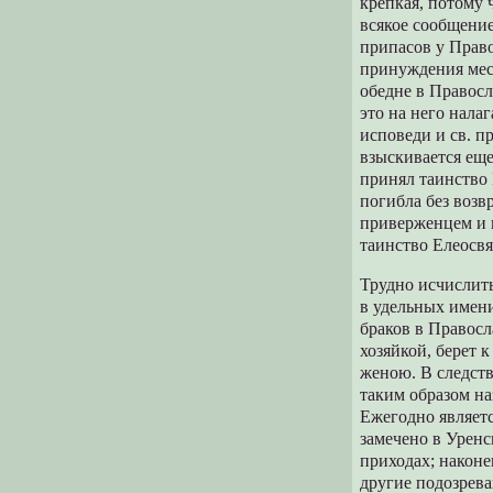
крепкая, потому 
всякое cooбщени
припасов у Право
принуждения мес
обедне в Правосл
это на него нала
исповеди и св. п
взыскивается еще
принял таинство 
погибла без возв
приверженцем и 
таинство Елеосв
Трудно исчислить
в удельных имени
браков в Правосл
хозяйкой, берет к
женою. В следств
таким образом на
Ежегодно являетс
замечено в Уренс
приходах; наконе
другие подозрева