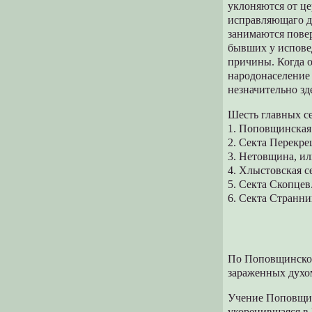
уклоняются от це
исправляющаго д
занимаются повер
бывших у исповед
причины. Когда о
народонаселение 
незначительно з
Шесть главных се
1. Поповщинская 
2. Секта Перекре
3. Нетовщина, ил
4. Хлыстовская с
5. Секта Скопцев
6. Секта Странни
По Поповщинской
зараженных духо
Учение Поповщин
укоренившаяся в 