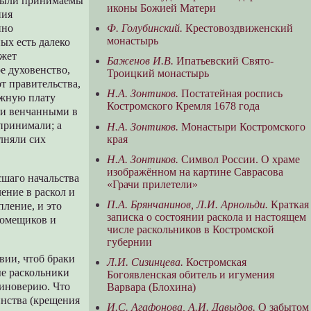
 были принимаемы
иконы Божией Матери
ния
Ф. Голубинский.
Крестовоздвиженский
нно
монастырь
ых есть далеко
ожет
Баженов И.В.
Ипатьевский Свято-
е духовенство,
Троицкий монастырь
т правительства,
Н.А. Зонтиков.
Постатейная роспись
ожную плату
Костромского Кремля 1678 года
 и венчанными в
 принимали; а
Н.А. Зонтиков.
Монастыри Костромского
края
лняли сих
Н.А. Зонтиков.
Символ России. О храме
изображённом на картине Саврасова
сшаго начальства
«Грачи прилетели»
ение в раскол и
П.А. Брянчанинов, Л.И. Арнольди.
Краткая
ление, и это
записка о состоянии раскола и настоящем
 помещиков и
числе раскольников в Костромской
губернии
вии, чтоб браки
Л.И. Сизинцева.
Костромская
ые раскольники
Богоявленская обитель и игумения
диноверию. Что
Варвара (Блохина)
инства (крещения
И.С. Агафонова, А.И. Давыдов.
О забытом