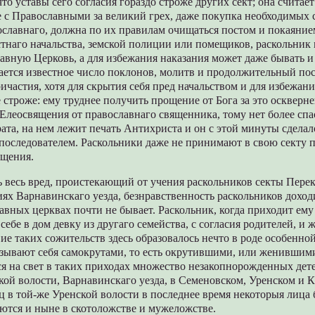
что уставы сего согласия гораздо строже других сект; она счита
е с Православными за великий грех, даже покупка необходимых 
славнаго, должна по их правилам очищаться постом и покаяние
тнаго начальства, земской полиции или помещиков, раскольник 
авную Церковь, а для избежания наказания может даже бывать и 
гается известное число поклонов, молитв и продолжительный по
ричастия, хотя для скрытия себя пред начальством и для избежани
 строже: ему труднее получить прощение от Бога за это ocкверне
Елеосвящения от православнаго священника, тому нет более спа
рата, на нем лежит печать Антихриста и он с этой минуты сделал
последователем. Раскольники даже не принимают в свою секту 
ящения.
 весь вред, проистекающий от учения раскольников секты Пере
ях Варнавинскаго уезда, безнравственность раскольников доходи
авных церквах почти не бывает. Раскольник, когда приходит ему
 ceбе в дом девку из другаго семейства, с согласия родителей, и ж
ие таких сожительств здесь образовалось нечто в роде особенно
зывают себя самокрутами, то есть окрутившими, или женившими
я на свет в таких приходах множество незакопнорожденных дете
кой волости, Варнавинскаго уезда, в Семеновском, Уренском и 
ц в той-же Уренской волости в последнее время некоторыя лица
ются и ныне в скотоложстве и мужеложстве.