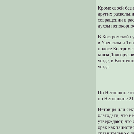
Кроме своей без
других раскольни
совращении в ра
духом непокорно
В Костромской гу
в Уренском и Тон
полосе Костромск
князя Долгоруко
уезде, в Восточн
уезда.
По Нетовщине от
по Нетовщине 212
Нетовцы или сект
благодати, что не
утверждают, что 
брак как таинств
сравнительно с д