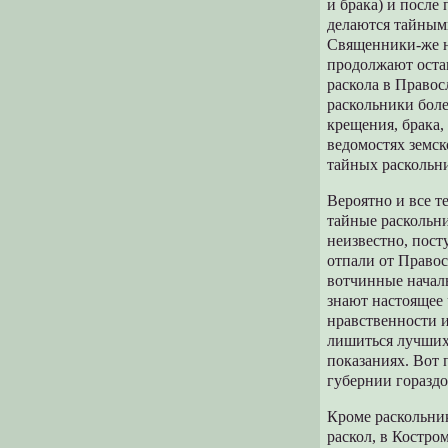
и брака) и после
делаются тайным
Священники-же не
продолжают остав
раскола в Правоc
раскольники бол
крещения, брака,
ведомостях земс
тайных раскольн
Вероятно и все т
тайные раскольни
неизвестно, пост
отпали от Правос
вотчинные началь
знают настоящее 
нравственности и
лишиться лучших 
показаниях. Вот 
губернии гораздо
Кроме раскольник
раскол, в Костро