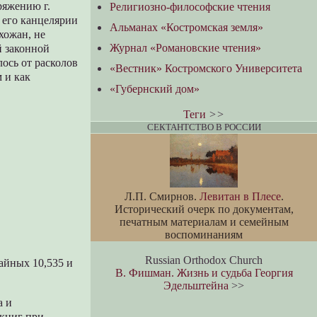
ряжению г.
Религиозно-философские чтения
 его канцелярии
Альманах «Костромская земля»
хожан, не
Журнал «Романовские чтения»
й законной
лось от расколов
«Вестник» Костромского Университета
 и как
«Губернский дом»
Теги
>>
СЕКТАНТСТВО В РОССИИ
Л.П. Смирнов.
Левитан в Плесе
.
Исторический очерк по документам,
печатным материалам и семейным
воспоминаниям
Russian Orthodox Church
айных 10,535 и
В. Фишман. Жизнь и судьба Георгия
Эдельштейна
>>
а и
 книг при