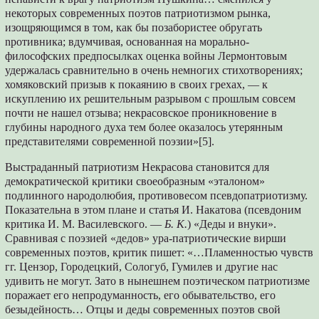
некоторых современных поэтов патриотизмом рынка,
изощряющимся в том, как бы позабористее обругать
npотивникa; вдумчивая, основанная на морально-
философских предпосылках оценка войны Лермонтовым
удержалась сравнительно в очень немногих стихотворениях;
хомяковский призыв к покаянию в своих грехах, — к
искуплению их решительным разрывом с прошлым совсем
почти не нашел отзыва; некрасовское проникновение в
глубины народного духа тем более оказалось утерянным
представителями современной поэзии»[5].
Выстраданный патриотизм Некрасова становится для
демократической критики своеобразным «эталоном»
подлинного народолюбия, противовесом псевдопатриотизму.
Показательна в этом плане и статья И. Накатова (псевдоним
критика И. М. Василевского. —
Б. К.
) «Деды и внуки».
Сравнивая с поэзией «дедов» ура-патриотические вирши
современных поэтов, критик пишет: «…Пламенностью чувств
гг. Цензор, Городецкий, Сологуб, Гумилев и другие нас
удивить не могут. Зато в нынешнем поэтическом патриотизме
поражает eго непродуманность, его обывательство, его
безыдейность… Отцы и деды современных поэтов свой