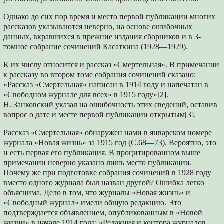
Однако до сих пор время и место первой публикации многих
рассказов указываются неверно, на основе ошибочных
данных, вкравшихся в прежние издания сборников и в 3-
томное собрание сочинений Касаткина (1928—1929).
К их числу относится и рассказ «Смертельная». В примечании
к рассказу во втором томе собрания сочинений сказано:
«Рассказ «Смертельная» написан в 1914 году и напечатан в
«Свободном журнале для всех» в 1915 году»[2].
Н. Занковский указал на ошибочность этих сведений, оставив
вопрос о дате и месте первой публикации открытым[3].
Рассказ «Смертельная» обнаружен нами в январском номере
журнала «Новая жизнь» за 1915 год (С.68—73). Вероятно, это
и есть первая его публикация. В процитированном выше
примечании неверно указано лишь место публикации.
Почему же при подготовке собрания сочинений в 1928 году
вместо одного журнала был назван другой? Ошибка легко
объяснима. Дело в том, что журналы «Новая жизнь» и
«Свободный журнал» имели общую редакцию. Это
подтверждается объявлением, опубликованным в «Новой
жизни» в начале 1914 года: «Редакция и контора журналов