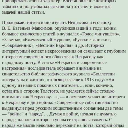
приобретает особый характер. Восстановление некоторых
забытых и полузабытых фактов на этот счет и является
задачей нашей статьи.
Продолжает интенсивно изучать Некрасова и его эпоху
В. Е. Евгеньев-Максимов, опубликовавший в годы войны
большое количество статей в журналах «Голос минувшего»,
«Заветы», «Ежемесячный журнал», «Русские записки»,
«Современник», «Вестник Европы» и др. Историко-
литературный аспект некрасоведения он связывает с глубоким
интересом современного обществa к Некрасову как
народному поэту. В статье «Некрасов и современные
настроения» исследователь обращает внимание на
свидетельство библиографического журнала «Бюллетени
литературы и жизни», относящееся еще к 1913 году: «Ни
одному из наших покойных писателей…, если, конечно,
оставить в стороне Толстого, не уделяется сейчас столько
внимания как Некрасову…», — и отмечает усиление интереса
к Некрасову в дни войны: «Современные события властно
выдвинули пред русским общественным сознанием две темы
— “война” и “народ”… Думая о войне, нельзя не думать о
народе, на плечи которого упала ее страшная тяжесть. С
народа же мысль невольно переходит на поэта, который отдал