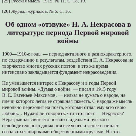
[25] Русская мысль. 1915. № 11. С. 18, 19.
[26] Журнал журналов. № 6. С. 16.
Об одном «отзвуке» Н. А. Некрасова в
литературе периода Первой мировой
войны
1900—1910-е годы — период активного и разнохарактерного,
по содержанию и результатам, воздействия Н. А. Некрасова на
творчество многих русских поэтов; в это же время
интенсивно закладывается фундамент некрасоведения.
Не уменьшается интерес к Некрасову и в годы Первой
мировой войны. «Думая о войне, — писал в 1915 году
В. Е. Евгеньев-Максимов, — нельзя не думать о народе, на
плечи которого легла ее страшная тяжесть. С народа же мысль
невольно переходит на поэта, который отдал ему всю свою
любовь… Нужно ли говорить, что этот поэт — Некрасов?
Неразрывная связь его поэзии с идеалами русского
освободительного движения все яснее и яснее начинает
сознаваться широкими общественными кругами. На это