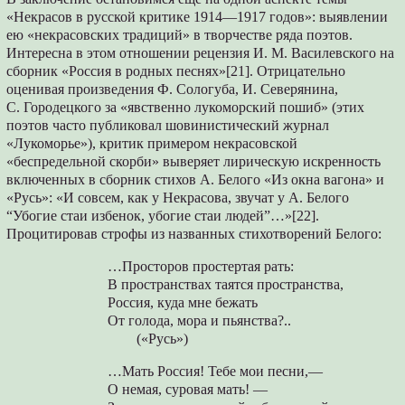
«Некрасов в русской критике 1914—1917 годов»: выявлении
ею «некрасовских традиций» в творчестве ряда поэтов.
Интересна в этом отношении рецензия И. М. Василевского на
сборник «Россия в родных песнях»[21]. Отрицательно
оценивая произведения Ф. Сологуба, И. Северянина,
С. Городецкого за «явственно лукоморский пошиб» (этих
поэтов часто публиковал шовинистический журнал
«Лукоморье»), критик примером некрасовской
«беспредельной скорби» выверяет лирическую искренность
включенных в сборник стихов А. Белого «Из окна вагона» и
«Русь»: «И совсем, как у Некрасова, звучат у А. Белого
“Убогие стаи избенок, убогие стаи людей”…»[22].
Процитировав строфы из названных стихотворений Белого:
…Просторов простертая рать:
В пространствах таятся пространства,
Россия, куда мне бежать
От голода, мора и пьянства?..
(«Русь»)
…Мать Россия! Тебе мои песни,—
О немая, суровая мать! —