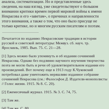
анализа, систематизации. Но и представленные здесь
сведения, на наш взгляд, уже свидетельствуют о большом
внимании критики времен первой мировой войны к имени
Некрасова и его «заветам», о причинах и направленности
этого внимания, а также о том, что оно было присуще не
толъко критике, но и многим русским писателям и поэтам.
Печатается по изданию: Некрасовские традиции в истории
русской и советской литературы: Межвуз. сб. науч. тр.
Ярославль, 1985. Вып. 75. С. 21—28.
[1] Здесь можно было упомянуть и об издании сочинений
Некрасова. Однако без подлинно научного изучения творчества
поэта не могло быть и речи об удовлетворительном издании его
произведений. Вот почему еще в 1913 году К.Чуковский
потребовал даже уничтожить неряшливо изданное собрание
сочинений Некрасова (см.:
Философов Д.
Издатели-монополисты
// Голос жизни. 1915. № 8. С. 20).
[2] Ежемесячный журнал. 1915. № 3. С. 74, 75.
[3] Там же.
[4] Там же. С. 80.