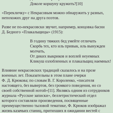
Доколе коршуну кружить?[10]
«Перекличку» с Некрасовым можно обнаружить у разных,
непохожих друг на друга поэтов.
Разве не по-некрасовски звучит, например, концовка басни
Д. Бедного «Плакальщицы» (1915):
В годину тяжких бед умейте отличать
Скорбь тех, кто иль привык, иль вынужден
молчать,
От диких выкриков и воплей неуемных
Кликуш озлобленных и плакальщиц наемных!
Влияние некрасовских традиций сказалось и на прозе
военных лет. Показательны в этом плане очерки
Ф. Д. Крюкова; по словам В. Г. Короленко, «писателя
настоящего, без вывертов, без громкого поведения, но со
своей собственной нотой»[11]. Являясь одним из сотрудников
журнала «Русские записки», беллетристический отдел
которого составляли произведения, посвященные
преимущественно тыловой тематике, Ф. Крюков изображал
жизнь казачьих станиц, притихших в ожидании вестей с