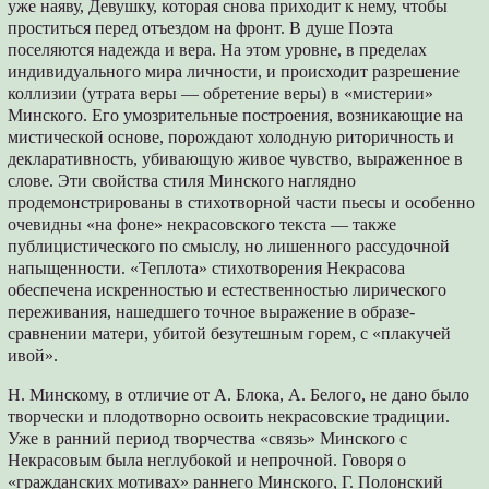
уже наяву, Девушку, которая снова приходит к нему, чтобы
проститься перед отъездом на фронт. В душе Поэта
поселяются надежда и вера. На этом уровне, в пределах
индивидуального мира личности, и происходит разрешение
коллизии (утрата веры — обретение веры) в «мистерии»
Минского. Его умозрительные построения, возникающие на
мистической основе, порождают холодную риторичность и
декларативность, убивающую живое чувство, выраженное в
слове. Эти свойства стиля Минского наглядно
продемонстрированы в стихотворной части пьесы и особенно
очевидны «на фоне» некрасовского текста — также
публицистического по смыслу, но лишенного рассудочной
напыщенности. «Теплота» стихотворения Некрасова
обеспечена искренностью и естественностью лирического
переживания, нашедшего точное выражение в образе-
сравнении матери, убитой безутешным горем, с «плакучей
ивой».
Н. Минскому, в отличие от А. Блока, А. Белого, не дано было
творчески и плодотворно освоить некрасовские традиции.
Уже в ранний период творчества «связь» Минского с
Некрасовым была неглубокой и непрочной. Говоря о
«гражданских мотивах» раннего Минского, Г. Полонский