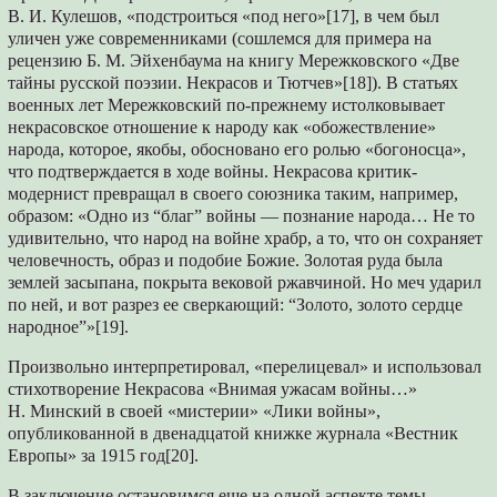
В. И. Кулешов, «подстроиться «под него»[17], в чем был
уличен уже современниками (сошлемся для примера на
рецензию Б. М. Эйхенбаума на книгу Мережковского «Две
тайны русской поэзии. Некрасов и Тютчев»[18]). В статьях
военных лет Meрежковский по-прежнему истолковывает
некрасовское отношение к народу как «обожествление»
народа, которое, якобы, обосновано его ролью «богоносца»,
что подтверждается в ходе войны. Некрасова критик-
модернист превращал в своего союзника таким, например,
образом: «Одно из “благ” войны — познание народа… Не то
удивительно, что народ на войне храбр, а то, что он сохраняет
человечность, образ и подобие Божие. Золотая руда была
землей засыпана, покрыта вековой ржавчиной. Но меч ударил
по ней, и вот разрез ее сверкающий: “Золото, золото сердце
народное”»[19].
Произвольно интерпретировал, «перелицевал» и использовал
стихотворение Некрасова «Внимая ужасам войны…»
Н. Минский в своей «мистерии» «Лики войны»,
опубликованной в двенадцатой книжке журнала «Вестник
Европы» за 1915 год[20].
В заключение остановимся еще на одной аспекте темы