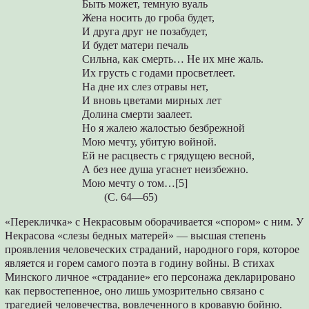
Быть может, темную вуаль
Жена носить до гроба будет,
И друга друг не позабудет,
И будет матери печаль
Сильна, как смерть… Не их мне жаль.
Их грусть с годами просветлеет.
На дне их слез отравы нет,
И вновь цветами мирных лет
Долина смерти заалеет.
Но я жалею жалостью безбрежной
Мою мечту, убитую войной.
Ей не расцвесть с грядущею весной,
А без нее душа угаснет неизбежно.
Мою мечту о том…[5]
(С. 64—65)
«Перекличка» с Некрасовым оборачивается «спором» с ним. У
Некрасова «слезы бедных матерей» — высшая степень
проявления человеческих страданий, народного горя, которое
является и горем самого поэта в годину войны. В стихах
Минского личное «страдание» его персонажа декларировано
как первостепенное, оно лишь умозрительно связано с
трагедией человечества, вовлеченного в кровавую бойню.