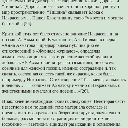
«Две темы проходят через все творчество Блока: “дорога” и
“тишина”. “Дорога” показывает, что поэт хорошо чувствует
мир пространственно. “Тишина” связывает Блока с
Некрасовым… Нашел Блок тишину свою “у креста и могилы
братской”»[25].
Критикой этих лет было отмечено влияние Некрасова и на
поэзию А. Ахматовой. В частности, Ал. Тиняков в очерке
«Анна Ахматова», предварявшем публикацию ее
стихотворений в «Журнале журналов», определял
ахматовскую лирику как «откровение женской души» и
добавлял: «У Ахматовой встречаются мотивы, не совсем
обычные для женской поэзии, именно: сострадание и, так
сказать, сословная совесть такой же окраски, какая была,
например, у Некрасова. Стихотворение “Ты знаешь, я томлюсь
в неволе…” — сближает Ахматову именно с Некрасовым, с
женственными началами его поэзии…»[26].
В заключение необходимо сказать следующее. Некоторая часть
известного нам по данной теме материала осталась за
пределами этого краткого «обозрения»; другая, значительно
большая, рассыпанная по страницам периодики тех лет
(особенно — газетной), еще ждет разысканий и осмысления,