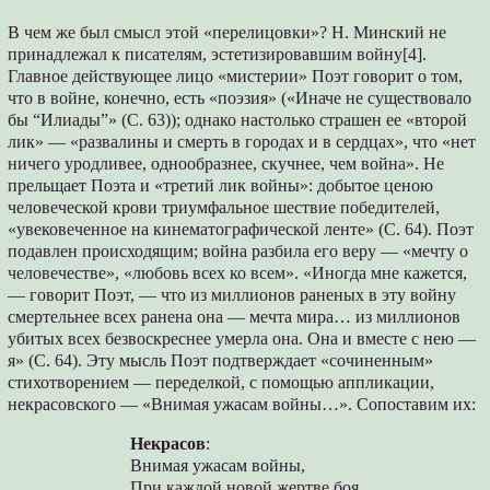
В чем же был смысл этой «перелицовки»? Н. Минский не
принадлежал к писателям, эстетизировавшим войну[4].
Главное действующее лицо «мистерии» Поэт говорит о том,
что в войне, конечно, есть «поэзия» («Иначе не существовало
бы “Илиады”» (С. 63)); однако настолько страшен ее «второй
лик» — «развалины и смерть в городах и в сердцах», что «нет
ничего уродливее, однообразнее, скучнее, чем война». Не
прельщает Поэта и «третий лик войны»: добытое ценою
человеческой крови триумфальное шествие победителей,
«увековеченное на кинематографической ленте» (С. 64). Поэт
подавлен происходящим; война разбила его веру — «мечту о
человечестве», «любовь всех ко всем». «Иногда мне кажется,
— говорит Поэт, — что из миллионов раненых в эту войну
смертельнее всех ранена она — мечта мира… из миллионов
убитых всех безвоскреснее умерла она. Она и вместе с нею —
я» (С. 64). Эту мысль Поэт подтверждает «сочиненным»
стихотворением — переделкой, с помощью аппликации,
некрасовского — «Внимая ужасам войны…». Сопоставим их:
Некрасов
:
Внимая ужасам войны,
При каждой новой жертве боя