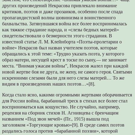
других произведений Некрасова привлекало внимание
критиков, поэтов и даже прозаиков, особенно после спада
пропагандистской волны шовинизма и воинственного
бахвальства. Затянувшаяся война все более воспринималась
как тяжкое страдание народа, и «слезы бедных матерей»
свидетельствовали о безмерности этого страдания. В
известной статье Л. М. Клейнборта «Поэты-пролетарии о
войне» Некрасов был назван учителем поэтов, которые
обращались к этой теме: «Трудно указать поэта, у которого
образ матери, несущей крест в тоске по сыну,— не занимает
места. “Внимая ужасам войны”, Некрасов жалел при каждой
новой жертве боя не друга, не жену, не самого героя. Святыми
искренними слезами были для него слезы матерей… То же
видим в произведениях наших поэтов…»[8].
Когда стало ясно, какими огромными жертвами оборачивается
для России война, барабанный треск в стихах все более стал
восприниматься как кощунство. Не случайно, например,
рецензия на сборник стихов Н. Агнивцева с бренчащим
названием «Под звон мечей» (Пг., 1915) вышла под
заголовком «Торгующие кровью»[9]. В среде самих поэтов
раздались голоса против «барабанной поэзии», которой