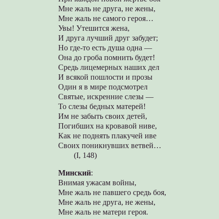
Мне жаль не друга, не жены,
Мне жаль не самого героя…
Увы! Утешится жена,
И друга лучший друг забудет;
Но где-то есть душа одна —
Она до гроба помнить будет!
Средь лицемерных наших дел
И всякой пошлости и прозы
Один я в мире подсмотрел
Святые, искренние слезы —
То слезы бедных матерей!
Им не забыть своих детей,
Погибших на кровавой ниве,
Как не поднять плакучей иве
Своих поникнувших ветвей…
(I, 148)
Минский
:
Внимая ужасам войны,
Мне жаль не павшего средь боя,
Мне жаль не друга, не жены,
Мне жаль не матери героя.