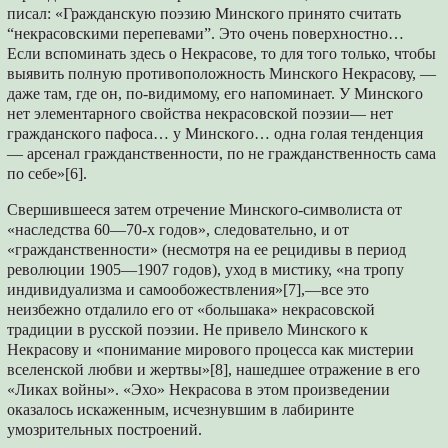
писал: «Гражданскую поэзию Минского принято считать
“некрасовскими перепевами”. Это очень поверхностно…
Если вспоминать здесь о Некрасове, то для того только, чтобы
выявить полную противоположность Минского Некрасову, —
даже там, где он, по-видимому, его напоминает. У Минского
нет элементарного свойства некрасовской поэзии— нет
гражданского пафоса… у Минского… одна голая тенденция
— арсенал гражданственности, по не гражданственность сама
по себе»[6].
Свершившееся затем отречение Минского-символиста от
«наследства 60—70-х годов», следовательно, и от
«гражданственности» (несмотря на ее рецидивы в период
революции 1905—1907 годов), уход в мистику, «на тропу
индивидуализма и самообожествления»[7],—все это
неизбежно отдалило его от «большака» некрасовской
традиции в русской поэзии. Не привело Минского к
Некрасову и «понимание мирового процесса как мистерии
вселенской любви и жертвы»[8], нашедшее отражение в его
«Ликах войны». «Эхо» Некрасова в этом произведении
оказалось искаженным, исчезнувшим в лабиринте
умозрительных построений.