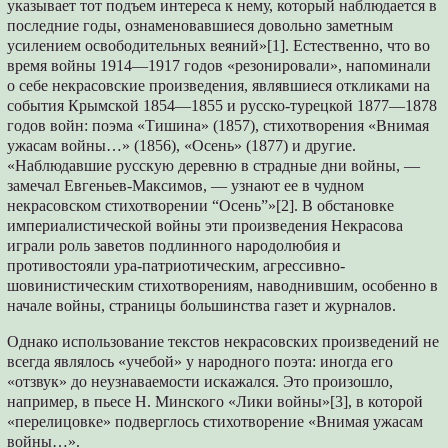
указывает тот подъем интереса к нему, который наблюдается в
последние годы, ознаменовавшиеся довольно заметным
усилением освободительных веяний»[1]. Естественно, что во
время войны 1914—1917 годов «резонировали», напоминали
о себе некрасовские произведения, являвшиеся откликами на
события Крымской 1854—1855 и русско-турецкой 1877—1878
годов войн: поэма «Тишина» (1857), стихотворения «Внимая
ужасам войны…» (1856), «Осень» (1877) и другие.
«Наблюдавшие русскую деревню в страдные дни войны, —
замечал Евгеньев-Максимов, — узнают ее в чудном
некрасовском стихотворении “Осень”»[2]. В обстановке
империалистической войны эти произведения Некрасова
играли роль заветов подлинного народолюбия и
противостояли ура-патриотическим, агрессивно-
шовинистическим стихотворениям, наводнившим, особенно в
начале войны, страницы большинства газет и журналов.
Однако использование текстов некрасовских произведений не
всегда являлось «учебой» у народного поэта: иногда его
«отзвук» до неузнаваемости искажался. Это произошло,
например, в пьесе Н. Минского «Лики войны»[3], в которой
«перелицовке» подверглось стихотворение «Внимая ужасам
войны…».