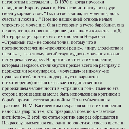
патриотизм выстрадали… В 1870 г., когда пруссаки
наводнили Европу ужасом, Некрасов исторгнул из груди
своей укорный стон: “Ты, поэзия святая, ты молчишь, дочь
счастья и любви…” Поэзию наших дней отнюдь нельзя
упрекать за молчание. Она нe говорит, а густо барабанит, она
не лозунги вдохновенные роняет, а шапками кидается…»[6].
Интерпретация критиком стихотворения Некрасова
«Страшный год» не совсем точна, потому что в
противопоставлении «проклятой резне», «пиру злодейства и
насилья», «газетному витийству» мудрого молчания поэзии
нет упрека в ее адрес. Напротив, в этом стихотворении,
которым Некрасов откликнулся прежде всего на расправу с
парижскими коммунарами, «молчащая» и никому «не
нужная» (особенно это подчеркнуто в вариантах
стихотворения) поэзия оказывается единственным
прибежищем человечности в «страшный год». Именно эта
сторона произведения могла быть использована критиком в
борьбе против эстетизации войны. Но и субъективная
трактовка И. М. Василевским некрасовского стихотворения
наносила удар по тем, кто превращал поэзию в «газетное
витийство». В этой же статье критик еще раз обращается к
Некрасову, высмеивая еще один порок стихов своего времени
— сусальную псевдонародность и молодечество дурного тона: