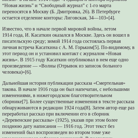
“Новая жизнь” и “Свободный журнал” с 1-го марта
переносятся в Москву (Б. Дмитровка, 26). В Петербурге
остается отделение конторы: Лиговская, 34—103»[4].
Известно, что в начале первой мировой войны, летом
1914 года, И. Касаткин оказался в Москве. Здесь он вошел в
писательскую среду; зимой 1914 года состоялась первая
личная встреча Касаткина с А. М. Горьким[5]. По-видимому, в
этот период он и установил контакт с журналом «Новая
жизнь». В 1915 году Касаткин опубликовал в нем еще одно
произведение — «Волны (Отрывок из записок больного
человека)»[6].
Дальнейшая история публикации рассказа «Смертельная»
такова. В начале 1916 года он был напечатан, с небольшими
изменениями, в нижегородском благотворительном
сборнике[7]. Более существенные изменения в тексте рассказа
обнаруживаются в редакции 1924 года[8]. Затем автор еще раз
переработал рассказ при включении его в сборник
«Деревенские рассказы» (1925), указав при этом более
позднюю дату написания — 1916 год. Этот текст без
изменений был воспроизведен во втором томе уже