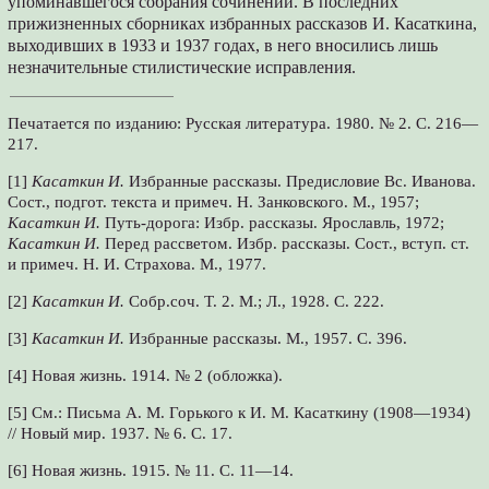
упоминавшегося собрания сочинений. В последних
прижизненных сборниках избранных рассказов И. Касаткина,
выходивших в 1933 и 1937 годах, в него вносились лишь
незначительные стилистические исправления.
Печатается по изданию: Русская литература. 1980. № 2. С. 216—
217.
[1]
Касаткин И.
Избранные рассказы. Предисловие Вс. Иванова.
Сост., подгот. текста и примеч. Н. Занковского. М., 1957;
Касаткин И.
Путь-дорога: Избр. рассказы. Ярославль, 1972;
Касаткин И.
Перед рассветом. Избр. рассказы. Сост., вступ. ст.
и примеч. Н. И. Страхова. М., 1977.
[2]
Касаткин И.
Собр.соч. Т. 2. М.; Л., 1928. С. 222.
[3]
Касаткин И.
Избранные рассказы. М., 1957. С. 396.
[4] Новая жизнь. 1914. № 2 (обложка).
[5] См.: Письма А. М. Горького к И. М. Касаткину (1908—1934)
// Новый мир. 1937. № 6. С. 17.
[6] Новая жизнь. 1915. № 11. С. 11—14.