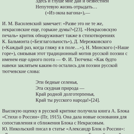
Здесь и глуше мне дай и безвестней
Непутевую жизнь отрыдать…
(«Из окна вагона»),—
И. М. Василевский замечает: «Разве это не те же,
некрасовские еще, горькие думы?»[23]. «Некрасовскую
печаль» критик обнаруживает также в стихотворениях
К. Бальмонта («Безглагольность»), Д. Мережковского
(«Kaждый раз, когда гляжу я в поле…»), Н. Минского («Наше
горе»), связывая этот традиционный мотив русской поэзии с
именем еще одного поэта — Ф. И. Тютчева: «Как будто
навеки заклятьем каким-то остались для поэзии русской
тютчевские слова:
Эти бедные селенья,
Эта скудная природа —
Край родной долготерпенья,
Край ты русского народа!»[24].
Высокую оценку в русской критике получила книга А. Блока
«Стихи о России» (Пг, 1915). Она дала новые основания для
сопоставления и сближения Блока с Некрасовым.
Ю. Никольский писал в статье «Александр Блок о России»: