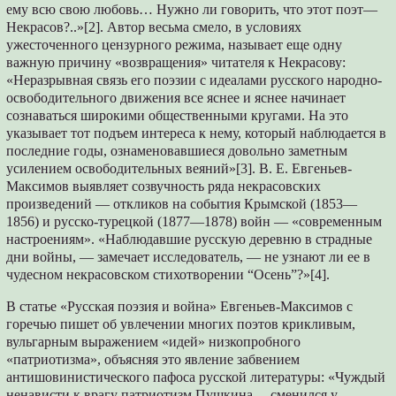
ему всю свою любовь… Нужно ли говорить, что этот поэт—
Некрасов?..»[2]. Автор весьма смело, в условиях
ужесточенного цензурного режима, называет еще одну
важную причину «возвращения» читателя к Некрасову:
«Неразрывная связь его поэзии с идеалами русского народно-
освободительного движения все яснее и яснее начинает
сознаваться широкими общественными кругами. На это
указывает тот подъем интереса к нему, который наблюдается в
последние годы, ознаменовавшиеся довольно заметным
усилением освободительных веяний»[3]. В. Е. Евгеньев-
Максимов выявляет созвучность ряда некрасовских
произведений — откликов на события Крымской (1853—
1856) и русско-турецкой (1877—1878) войн — «современным
настроениям». «Наблюдавшие русскую деревню в страдные
дни войны, — замечает исследователь, — не узнают ли ее в
чудесном некрасовском стихотворении “Осень”?»[4].
В статье «Русская поэзия и война» Евгеньев-Максимов с
горечью пишет об увлечении многих поэтов крикливым,
вульгарным выражением «идей» низкопробного
«патриотизма», объясняя это явление забвением
антишовинистического пафоса русской литературы: «Чуждый
ненависти к врагу патриотизм Пушкина… сменился у