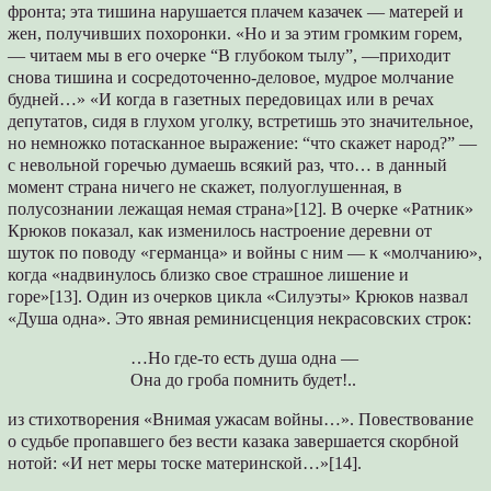
фронта; эта тишина нарушается плачем казачек — матерей и
жен, получивших похоронки. «Но и за этим громким горем,
— читаем мы в его очерке “В глубоком тылy”, —приходит
снова тишина и сосредоточенно-деловое, мудрое молчание
будней…» «И когда в газетных передовицах или в речах
депутатов, сидя в глухом уголку, встретишь это значительное,
но немножко потасканное выражение: “что скажет народ?” —
с невольной горечью думаешь всякий раз, что… в данный
момент страна ничего не скажет, полуоглушенная, в
полусознании лежащая немая страна»[12]. В очерке «Ратник»
Крюков показал, как изменилось настроение деревни от
шуток по поводу «германца» и войны с ним — к «молчанию»,
когда «надвинулось близко свое страшное лишение и
гоpe»[13]. Один из очерков цикла «Силуэты» Крюков назвал
«Душа одна». Это явная реминисценция некрасовских строк:
…Но где-то есть душа одна —
Она до гроба помнить будет!..
из стихотворения «Внимая ужасам войны…». Повествование
о судьбе пропавшего без вести казака завершается скорбной
нотой: «И нет меры тоске материнской…»[14].