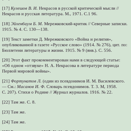
[17]
Кулешов В. И.
Некрасов в русской критической мысли //
Некрасов и русская литература. М., 1971. С.1 96.
[18]
Эйхенбаум Б. М.
Мережковский-критик // Северные записки.
1915. № 4. С. 130—138.
[19] Текст заметки Д. Мережковского «Война и религия»,
опубликованной в газете «Русское слово» (1914. № 276), цит. по:
Бюллетени литературы и жизни. 1915. № 9 (янв.). С. 556.
[20] Этот факт прокомментирован нами в следующей статье:
«Об одном «отзвуке» Н. А. Некрасова в литературе периода
Первой мировой войны».
[21]
Фортунатов Л.
(один из псевдонимов И. М. Василевского.
— См.:
Масанов И. Ф.
Словарь псевдонимов. Т. 3. М, 1958.
С. 207). Стихи о Родине // Журнал журналов. 1916. № 22.
[22] Там же. С. 8.
[23] Там же.
[24] Там же.