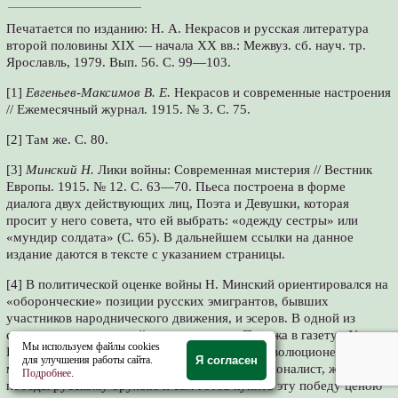
Печатается по изданию: Н. А. Некрасов и русская литература
второй половины XIX — начала XX вв.: Межвуз. сб. науч. тр.
Ярославль, 1979. Вып. 56. С. 99—103.
[1]
Евгеньев-Максимов В. Е.
Некрасов и современные настроения
// Ежемесячный журнал. 1915. № 3. С. 75.
[2] Там же. С. 80.
[3]
Минский Н.
Лики войны: Современная мистерия // Вестник
Европы. 1915. № 12. С. 63—70. Пьеса построена в форме
диалога двух действующих лиц, Поэта и Девушки, которая
просит у него совета, что ей выбрать: «одежду сестры» или
«мундир солдата» (С. 65). В дальнейшем ссылки на данное
издание даются в тексте с указанием страницы.
[4] В политической оценке войны Н. Минский ориентировался на
«оборонческие» позиции русских эмигрантов, бывших
участников народнического движения, и эсеров. В одной из
своих корреспонденций, присланных из Парижа в газету «Утро
Мы используем файлы cookies
России», Минский писал: «Теперь русский революционер не
для улучшения работы сайта.
Я согласен
менее страстно и искренно, чем русский националист, жаждет
Подробнее
.
победы русскому оружию и сам готов купить эту победу ценою