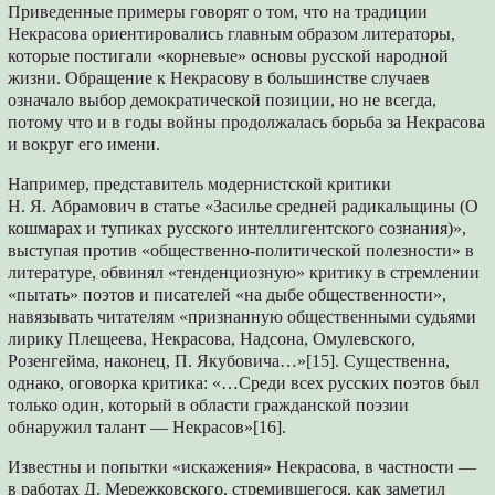
Приведенные примеры говоpят о том, что на традиции
Некрасова ориентировались главным образом литераторы,
которые постигали «корневые» основы русской народной
жизни. Обращение к Некрасову в большинстве случаев
означало выбор демократической позиции, но не всегда,
потому что и в годы войны продолжалась борьба за Некрасова
и вокруг его имени.
Например, представитель модернистской критики
Н. Я. Абрамович в статье «Засилье средней радикальщины (О
кошмарах и тупиках русского интеллигентского сознания)»,
выступая против «общественно-политической полезности» в
литературе, обвинял «тенденциозную» критику в стремлении
«пытать» поэтов и писателей «на дыбе общественности»,
навязывать читателям «признанную общественными судьями
лирику Плещеева, Некрасова, Надсона, Омулевского,
Розенгейма, наконец, П. Якубовича…»[15]. Существенна,
однако, оговорка критика: «…Среди всех русских поэтов был
только один, который в области гражданской поэзии
обнаружил талант — Некрасов»[16].
Известны и попытки «искажения» Некрасова, в частности —
в работах Д. Мережковского, стремившегося, как заметил