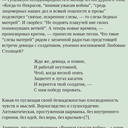
«Когда-то Некрасов, “внимая ужасам войны”, “средь
лицемерных наших дел и всякой пошлости и прозы”
подсмотрел “святые, искренние слезы, — то слезы бедных
матерей”. И скорбел: “Не поднять плакучей иве своих
поникнувших ветвей”. А теперь новые времена, —
иронизировал критик, — принесли новые песни. Что такое
“слезы матерей” рядом с затаенной радостью предстоящей
встречи девицы с солдатиком, упоенно воспеваемой Любовью
Столицей?
Жди же, девица, и помни,
И работай неутомней,
Чтоб, когда весной опять
Зацветет в лугах касатик
И вернется твой солдатик, —
С ним победу пировать.
Какая-то пугающая своей безнадежностью плоскодонность
чувств и мыслей. Верхоглядство и глухосердечие.
Автоматическая, простуженная шарманка, без внутреннего
горения, без идей, без веры, без крыльев»[7].
Заметим, что стихотворение «Внимая ужасам войны…» чаще