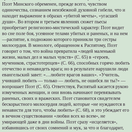
Поэт Минского обременен, прежде всего, чувством
одиночества, сознанием неизбежной духовной гибели, что и
находит выражение в образах «убитой мечты», «угасшей
души». Во втором и третьем явлениях сюжет пьесы
приобретает религиозно-мистический характер: Поэт видит
во сне поле боя, усеянное телами убитых и раненых, и на нем
—распятие, к подножию которого приникли три сестры
милосердия. В монологе, обращенном к Распятому, Поэт
говорит о том, что война превратила «людей маленькой
жизни, малых дел и малых чувств» (С. 65) в «героев,
мучеников, страстотерпцев» (С. 66), способных горячо любить
отечество и ненавидеть врага; но в результате нарушили люди
евангельский завет: «…любите врагов ваших». «Учитель,
учивший любить — только — любить, не ошибся ли ты?» —
вопрошает Поэт (С. 65). Ответствуя, Распятый касается рукою
измученных женщин, и они вновь начинают перевязывать
раненых, своих и вражеских. Поэт становится свидетелем
бескорыстного милосердия людей, которые «не нуждаются в
ненависти для того, чтобы любить» (С. 68), и это убеждает его
в вечном существовании «любви всех ко всем», не
умирающей даже в дни войны. Поэт сразу «исцеляется»,
избавившись от своих сомнений и мук, за что и благодарит,