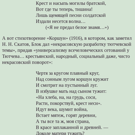
Крест и насыпь могилы братской,
Вот где ты теперь, тишина!
Лишь щемящей песни солдатской
Издали несется волна…
(«Я не предал белое знамя…»)
А вот стихотворение «Коршун» (1916), в котором, как заметил
Н. Н. Скатов, Блок дал «некрасовскую разработку тютчевской
темы», придав «универсализму всечеловеческих сетований у
Тютчева… крестьянский, народный, социальный даже, чисто
некрасовский поворот»:
Чертя за кругом плавный круг,
Над сонным лугом коршун кружит
И смотрит на пустынный луг.
В избушке мать над сыном тужит:
«На хлеба, на, на грудь, coси,
Рacти, покорствуй, крест неси».
Идут века, шумит вoйнa,
Встает мятеж, горят деревни,
А ты все та ж, моя cтpaна,
В красе заплаканной и древней. —
Доколе матери тужить?