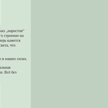
вых „наростов“
го строение на
перь кажется
вета, что
о в наших силах.
нальная
. Всё без