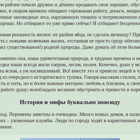
м районе начали дружно и дёшево продавать свои хорошие, обу
но, в скором времени обещают горожанам работу, деньги, мощно
енные заповедные леса, нарушенную тишину и потревоженную 
рошо. Но отбирают-то уже прямо сейчас! И отбирают бесценно
ровая реальность жизни: не разбив яйца, не сделать яичницу? Пр
ать с новыми хозяевами жизни, отстаивая не просто среду обитан
факт существования!) родной природы. Даже думать об этом больн
, именно она, наша удивительная природа, в трудные времена и н
едки наши всегда жили озером, лесом, полем. Конечно, руки у м
ва ясная, а ум насмешливый. Всё вместе это и привело людей в ч
 из очередного исторического тупика. Говоря высоким стилем, 
сть и пить, но и более важные материи: любовь к близким, к сво
я работе душу; возобладало желание обустроить и привести в пор
История и мифы буквально повсюду
ород. Перемены заметны и очевидны. Много новых домов, в пал
их – ухоженные клумбы. Люди по городу ходят в карантинных м
анные.