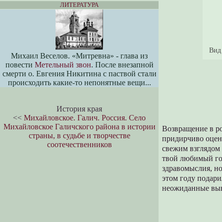
ЛИТЕРАТУРА
Вид 
Михаил Веселов. «Митревна» - глава из
повести
Метельный звон
. После внезапной
смерти о. Евгения Никитина с паствой стали
происходить какие-то непонятные вещи...
История края
<<
Михайловское. Галич. Россия. Село
Михайловское Галичского района в истории
Возвращение в ро
страны, в судьбе и творчестве
придирчиво оцени
соотечественников
свежим взглядом 
твой любимый го
здравомыслия, но
этом году подар
неожиданные выв