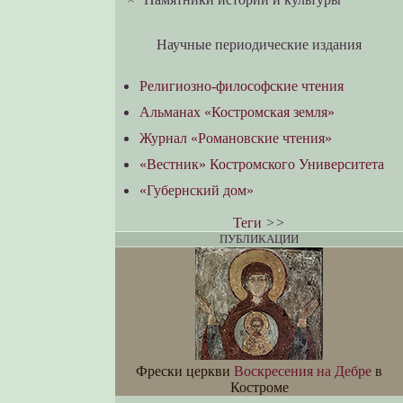
Научные периодические издания
Религиозно-философские чтения
Альманах «Костромская земля»
Журнал «Романовские чтения»
«Вестник» Костромского Университета
«Губернский дом»
Теги
>>
ПУБЛИКАЦИИ
Фрески церкви
Воскресения на Дебре
в
Костроме