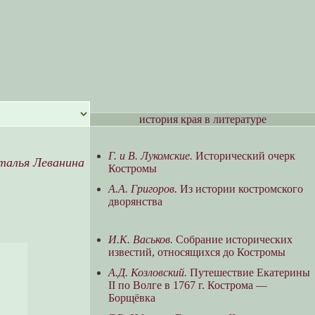
история края в литературе
Г. и В. Лукомские.
Исторический очерк
талья Леванина
Костромы
А.А. Григоров.
Из истории костромского
дворянства
И.К. Васьков.
Собрание исторических
известий, относящихся до Костромы
А.Д. Козловский.
Путешествие Екатерины
II по Волге в 1767 г. Кострома —
Борщёвка