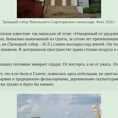
Троицкий собор Никольского Староторжского монастыря. Фото 2020 г.
ичские известия» так написали об этом: «Очищенный от уродли
ни, буквально выкопанный из грунта, за сотню лет приземливше
, он (Троицкий собор –
Н.Л.
) словно воспарил над землей. Он те
мощным. В центральном пространстве храма столько воздуха и с
.
у наших потомков замирает сердце. От восторга, а не от ужаса. Эт
ет, что я не была в Галиче, появилась здесь небольшая, но ориги
нарями и традиционно фольклорными, деревянными скульптурами
ски лукаво и будто бы наивно.