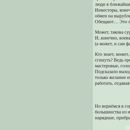
люди в ближайше
Инвесторы, конеч
обмен на вырубл
Обещают… Это хо
Может, такова су
И, конечно, воев
(а может, и сам 
Кто знает, может
сгинуть? Ведь пр
мастеровые, голо
Подсказало выход
только желание е
работать, отдава
Но вернёмся в г
большинства из н
нарядные, прибр