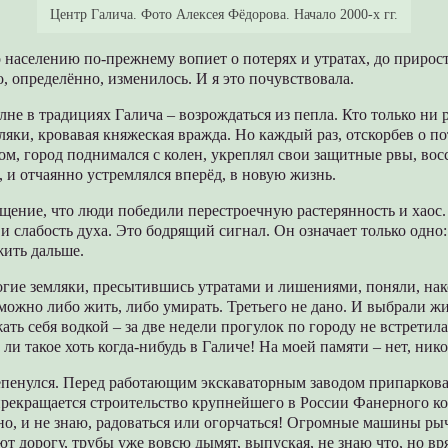
Центр Галича. Фото Алексея Фёдорова. Начало 2000-х гг.
о населению по-прежнему вопиет о потерях и утратах, до прирос
о, определённо, изменилось. И я это почувствовала.
лне в традициях Галича – возрождаться из пепла. Кто только ни 
оляки, кровавая княжеская вражда. Но каждый раз, отскорбев о по
ом, город поднимался с колен, укреплял свои защитные рвы, во
 и отчаянно устремлялся вперёд, в новую жизнь.
щение, что люди победили перестроечную растерянность и хаос
и слабость духа. Это бодрящий сигнал. Он означает только одно
жить дальше.
огие земляки, пресытившись утратами и лишениями, поняли, на
ожно либо жить, либо умирать. Третьего не дано. И выбрали жи
ать себя водкой – за две недели прогулок по городу не встретил
ли такое хоть когда-нибудь в Галиче! На моей памяти – нет, нико
репенулся. Перед работающим экскаваторным заводом припарков
прекращается строительство крупнейшего в России Фанерного ко
тно, и не знаю, радоваться или огорчаться! Огромные машины ры
ют дорогу, трубы уже вовсю дымят, выпуская, не знаю что, но вря