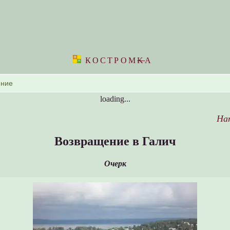
КОСТРОМ
K
А
loading...
На
Возвращение в Галич
Очерк