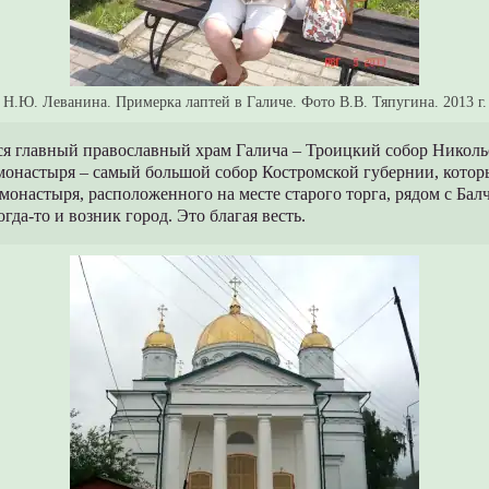
Н.Ю. Леванина. Примерка лаптей в Галиче. Фото В.В. Тяпугина. 2013 г.
ся главный православный храм Галича – Троицкий собор Николь
монастыря – самый большой собор Костромской губернии, котор
монастыря, расположенного на месте старого торга, рядом с Бал
гда-то и возник город. Это благая весть.