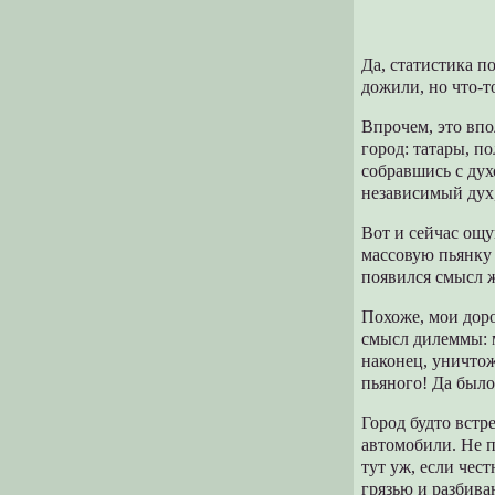
Да, статистика п
дожили, но что-т
Впрочем, это впо
город: татары, п
собравшись с дух
независимый дух,
Вот и сейчас ощу
массовую пьянку 
появился смысл 
Похоже, мои дор
смысл дилеммы: м
наконец, уничтож
пьяного! Да было 
Город будто вст
автомобили. Не 
тут уж, если чес
грязью и разбива