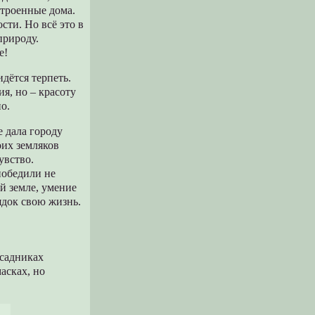
строенные дома.
сти. Но всё это в
природу.
е!
идётся терпеть.
ия, но – красоту
о.
е дала городу
оих земляков
увство.
победили не
ей земле, умение
ядок свою жизнь.
исадниках
асках, но