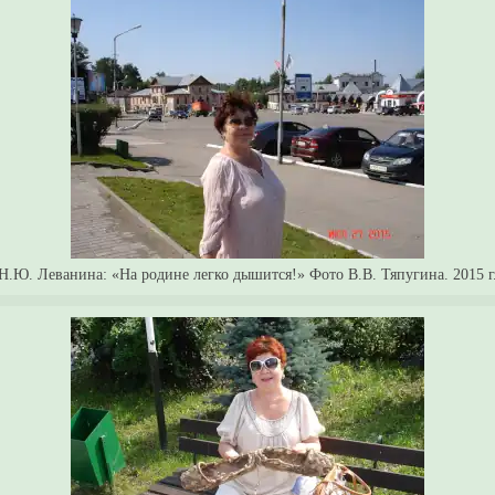
Н.Ю. Леванина: «На родине легко дышится!» Фото В.В. Тяпугина. 2015 г