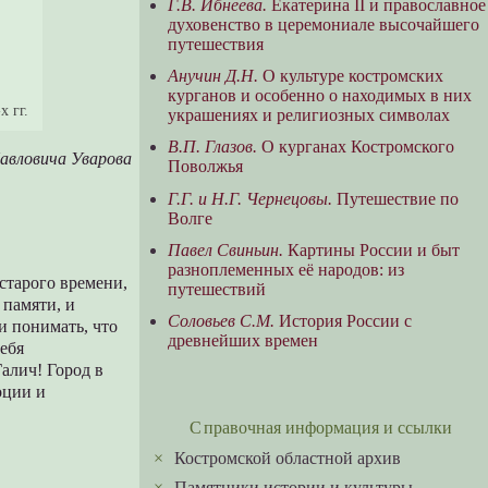
Г.В. Ибнеева.
Екатерина II и православное
духовенство в церемониале высочайшего
путешествия
Анучин Д.Н.
О культуре костромских
курганов и особенно о находимых в них
х гг.
украшениях и религиозных символах
В.П. Глазов.
О курганах Костромского
вловича Уварова
Поволжья
Г.Г. и Н.Г. Чернецовы.
Путешествие по
Волге
Павел Свиньин.
Картины России и быт
разноплеменных её народов: из
старого времени,
путешествий
 памяти, и
Соловьев С.М.
История России с
и понимать, что
древнейших времен
ебя
Галич! Город в
оции и
Справочная информация и ссылки
×
Костромской областной архив
×
Памятники истории и культуры