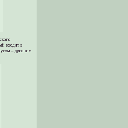
ского
ый входит в
чугом – древним