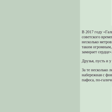
В 2017 году «Гал
советского време
несколько метров
таким огромным, 
замирает сердце»
Друзья, пусть и 
За те несколько л
набережная с фо
пафоса, по-галич