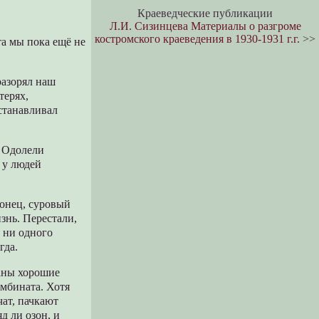
Краеведческие публикации
Л.И. Сизинцева Материалы о разгроме
костромского краеведения в 1930-1931 г.г.
>>
та мы пока ещё не
разорял наш
терях,
сстанавливал
. Одолели
: у людей
конец, суровый
знь. Перестали,
а ни одного
гда.
аны хорошие
мбината. Хотя
чат, пачкают
д ли озон, и